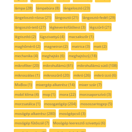
lámpa
(28)
lámpabúra
(8)
lángelosztó
(23)
lángelosztó-rózsa
(21)
lángosztó
(21)
lángosztó-fedél
(29)
lángosztó-tető
(27)
légkeverésfűtőtest
(3)
légszűrő
(21)
légtisztító
(2)
lúgszivattyú
(4)
macsakszőr
(1)
maghőmérő
(2)
magnetron
(2)
matrica
(3)
matt
(2)
mechanika
(4)
meghajtás
(6)
meghajtószíj
(18)
mikrofilter
(20)
mikrohullámú
(61)
mikrohullámú sütő
(108)
mikroszálas
(1)
mikroszűrő
(20)
mikró
(26)
mikró izzó
(6)
MixBox
(1)
mixergép alkatrész
(14)
mixer szár
(7)
mobil klíma
(4)
mop
(1)
mora
(22)
morzsaporszívó
(3)
morzsatálca
(1)
mosogatógép
(204)
mososzaritogep
(5)
mosógép alkatrész
(280)
mosógépcső
(3)
mosógép fűtőszál
(7)
Mosógép leeresztő szivattyú
(6)