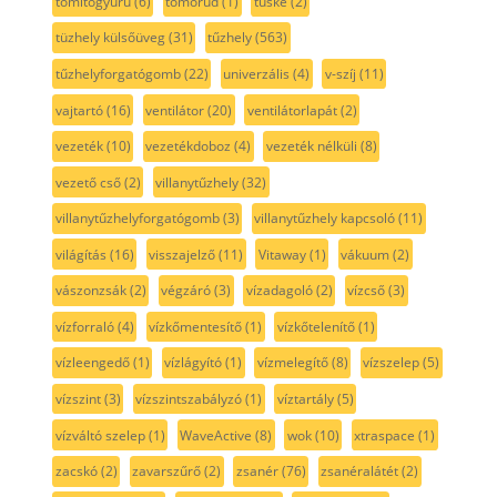
tömítőgyűrű
(6)
tömőrúd
(1)
tüske
(2)
tüzhely külsőüveg
(31)
tűzhely
(563)
tűzhelyforgatógomb
(22)
univerzális
(4)
v-szíj
(11)
vajtartó
(16)
ventilátor
(20)
ventilátorlapát
(2)
vezeték
(10)
vezetékdoboz
(4)
vezeték nélküli
(8)
vezető cső
(2)
villanytűzhely
(32)
villanytűzhelyforgatógomb
(3)
villanytűzhely kapcsoló
(11)
világítás
(16)
visszajelző
(11)
Vitaway
(1)
vákuum
(2)
vászonzsák
(2)
végzáró
(3)
vízadagoló
(2)
vízcső
(3)
vízforraló
(4)
vízkőmentesítő
(1)
vízkőtelenítő
(1)
vízleengedő
(1)
vízlágyító
(1)
vízmelegítő
(8)
vízszelep
(5)
vízszint
(3)
vízszintszabályzó
(1)
víztartály
(5)
vízváltó szelep
(1)
WaveActive
(8)
wok
(10)
xtraspace
(1)
zacskó
(2)
zavarszűrő
(2)
zsanér
(76)
zsanéralátét
(2)