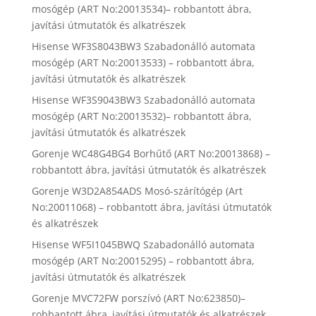
mosógép (ART No:20013534)– robbantott ábra,
javítási útmutatók és alkatrészek
Hisense WF3S8043BW3 Szabadonálló automata
mosógép (ART No:20013533) – robbantott ábra,
javítási útmutatók és alkatrészek
Hisense WF3S9043BW3 Szabadonálló automata
mosógép (ART No:20013532)– robbantott ábra,
javítási útmutatók és alkatrészek
Gorenje WC48G4BG4 Borhűtő (ART No:20013868) –
robbantott ábra, javítási útmutatók és alkatrészek
Gorenje W3D2A854ADS Mosó-szárítógép (Art
No:20011068) – robbantott ábra, javítási útmutatók
és alkatrészek
Hisense WF5I1045BWQ Szabadonálló automata
mosógép (ART No:20015295) – robbantott ábra,
javítási útmutatók és alkatrészek
Gorenje MVC72FW porszívó (ART No:623850)–
robbantott ábra, javítási útmutatók és alkatrészek