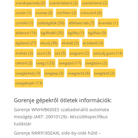
zsanérpersely
(2)
zsanértakaró
(2)
zsanértartó
(2)
zsinór
(1)
zsomp
(2)
zsírfilter
(2)
zsírszűrő
(6)
zsírálló
(1)
zöldségfiók
(50)
állítható láb
(7)
áramlás
(1)
átlátszó
(16)
égőfedél
(35)
égőfej
(1)
égőház
(9)
égőtető
(27)
ékszíj
(36)
élvédő
(5)
érzékelő
(3)
óraház
(2)
úszó
(3)
üst
(5)
üstgumi
(2)
üstszáj gumi
(14)
ütköző
(2)
üveg
(123)
üvegajtó
(17)
üvegbúra
(2)
üvegkehely
(3)
üveglap
(3)
üvegtartó
(6)
üvegtető
(2)
üvegtányér
(13)
Gorenje gépekről ötletek információk:
Gorenje WNHVB60SES szabadonálló automata
mosógép (ART: 20010129)– készülékspecifikus
tudástár
Gorenje NRR9185EAXL side-by-side hűtő –