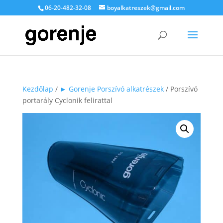
06-20-482-32-08
boyalkatreszek@gmail.com
Kezdőlap
/
► Gorenje Porszívó alkatrészek
/ Porszívó
portarály Cyclonik felirattal