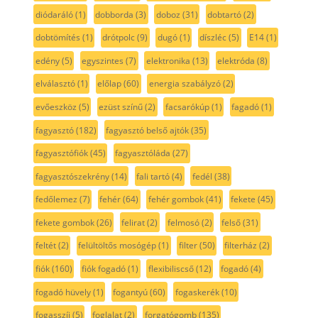
diódaráló
(1)
dobborda
(3)
doboz
(31)
dobtartó
(2)
dobtömítés
(1)
drótpolc
(9)
dugó
(1)
díszléc
(5)
E14
(1)
edény
(5)
egyszintes
(7)
elektronika
(13)
elektróda
(8)
elválasztó
(1)
előlap
(60)
energia szabályzó
(2)
evőeszköz
(5)
ezüst színű
(2)
facsarókúp
(1)
fagadó
(1)
fagyasztó
(182)
fagyasztó belső ajtók
(35)
fagyasztófiók
(45)
fagyasztóláda
(27)
fagyasztószekrény
(14)
fali tartó
(4)
fedél
(38)
fedőlemez
(7)
fehér
(64)
fehér gombok
(41)
fekete
(45)
fekete gombok
(26)
felirat
(2)
felmosó
(2)
felső
(31)
feltét
(2)
felültöltős mosógép
(1)
filter
(50)
filterház
(2)
fiók
(160)
fiók fogadó
(1)
flexibiliscső
(12)
fogadó
(4)
fogadó hüvely
(1)
fogantyú
(60)
fogaskerék
(10)
fogasszíj
(5)
foglalat
(2)
forgatógomb
(135)