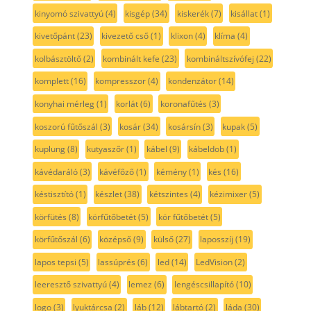
kinyomó szivattyú
(4)
kisgép
(34)
kiskerék
(7)
kisállat
(1)
kivetőpánt
(23)
kivezető cső
(1)
klixon
(4)
klíma
(4)
kolbásztöltő
(2)
kombinált kefe
(23)
kombináltszívófej
(22)
komplett
(16)
kompresszor
(4)
kondenzátor
(14)
konyhai mérleg
(1)
korlát
(6)
koronafűtés
(3)
koszorú fűtőszál
(3)
kosár
(34)
kosársín
(3)
kupak
(5)
kuplung
(8)
kutyaszőr
(1)
kábel
(9)
kábeldob
(1)
kávédaráló
(3)
kávéfőző
(1)
kémény
(1)
kés
(16)
késtisztító
(1)
készlet
(38)
kétszintes
(4)
kézimixer
(5)
körfütés
(8)
körfűtőbetét
(5)
kör fűtőbetét
(5)
körfűtőszál
(6)
középső
(9)
külső
(27)
laposszíj
(19)
lapos tepsi
(5)
lassúprés
(6)
led
(14)
LedVision
(2)
leeresztő szivattyú
(4)
lemez
(6)
lengéscsillapító
(10)
logo
(3)
lyuktárcsa
(2)
láb
(12)
lábtartó
(2)
láda
(30)