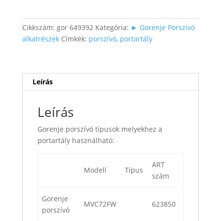
Cyclonik
felirattal
mennyiség
Cikkszám:
gor 649392
Kategória:
► Gorenje Porszívó
alkatrészek
Címkék:
porszívó
,
portartály
Leírás
Leírás
Gorenje porszívó típusok melyekhez a
portartály használható:
ART
Modell
Típus
szám
Gorenje
MVC72FW
623850
porszívó