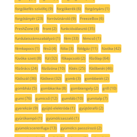
forgókefés szívófej
(9)
forgókerék
(6)
forgónyárs
(1)
forgótányér
(23)
forróvíztároló
(9)
FreezeBox
(6)
FreshZone
(4)
front
(2)
funkcióválasztó
(35)
furdulatszámszabályzó
(1)
fém
(33)
fémcső
(1)
fémkapocs
(1)
fésű
(4)
fólia
(3)
földgáz
(11)
fúvóka
(42)
fúvóka szett
(8)
fül
(32)
főkapcsoló
(2)
főzőlap
(64)
főzőrács
(24)
főzőzóna
(10)
fűtés
(25)
fűtőbetét
(46)
fűtőszál
(36)
fűtőtest
(32)
gomb
(3)
gombbetét
(2)
gombház
(5)
gombkarika
(8)
gombtengely
(2)
grill
(10)
gumi
(76)
gumicső
(12)
gumiláb
(10)
gumitalp
(7)
gyerekzár
(9)
gyújtó elektróda
(1)
gyújtótrafó
(2)
gyúrókampó
(1)
gyümölcsaszaló
(1)
gyümölcscentrifuga
(13)
gyümölcs passzírozó
(2)