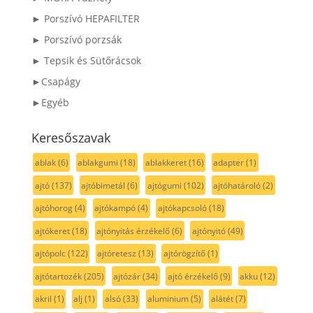
► Porszívó HEPAFILTER
► Porszívó porzsák
► Tepsik és Sütőrácsok
►Csapágy
►Egyéb
Keresőszavak
ablak
(6)
ablakgumi
(18)
ablakkeret
(16)
adapter
(1)
ajtó
(137)
ajtóbimetál
(6)
ajtógumi
(102)
ajtóhatároló
(2)
ajtóhorog
(4)
ajtókampó
(4)
ajtókapcsoló
(18)
ajtókeret
(18)
ajtónyitás érzékelő
(6)
ajtónyitó
(49)
ajtópolc
(122)
ajtóretesz
(13)
ajtórögzítő
(1)
ajtótartozék
(205)
ajtózár
(34)
ajtó érzékelő
(9)
akku
(12)
akril
(1)
alj
(1)
alsó
(33)
aluminium
(5)
alátét
(7)