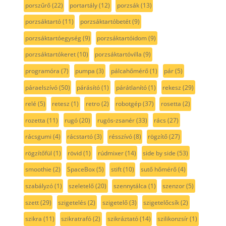
porszűrő
(22)
portartály
(12)
porzsák
(13)
porzsáktartó
(11)
porzsáktartóbetét
(9)
porzsáktartóegység
(9)
porzsáktartóidom
(9)
porzsáktartókeret
(10)
porzsáktartóvilla
(9)
programóra
(7)
pumpa
(3)
pálcahőmérő
(1)
pár
(5)
páraelszívó
(50)
párásító
(1)
párátlanító
(1)
rekesz
(29)
relé
(5)
retesz
(1)
retro
(2)
robotgép
(37)
rosetta
(2)
rozetta
(11)
rugó
(20)
rugós-zsanér
(33)
rács
(27)
rácsgumi
(4)
rácstartó
(3)
résszívó
(8)
rögzítő
(27)
rögzítőfül
(1)
rövid
(1)
rúdmixer
(14)
side by side
(53)
smoothie
(2)
SpaceBox
(5)
stift
(10)
sutő hőmérő
(4)
szabályzó
(1)
szeletelő
(20)
szennytálca
(1)
szenzor
(5)
szett
(29)
szigetelés
(2)
szigetelő
(3)
szigetelőcsík
(2)
szikra
(11)
szikratrafó
(2)
szikráztató
(14)
szilikonzsír
(1)