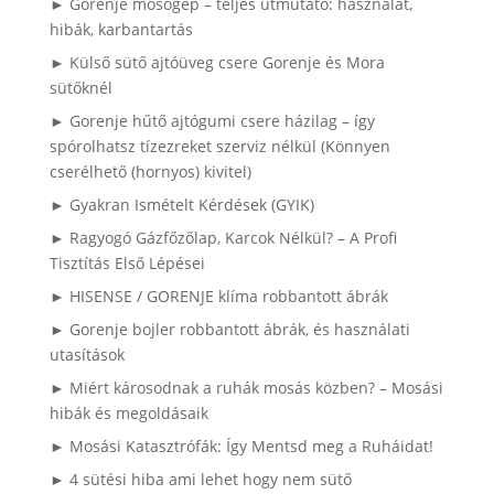
► Gorenje mosógép – teljes útmutató: használat,
hibák, karbantartás
► Külső sütő ajtóüveg csere Gorenje és Mora
sütőknél
► Gorenje hűtő ajtógumi csere házilag – így
spórolhatsz tízezreket szerviz nélkül (Könnyen
cserélhető (hornyos) kivitel)
► Gyakran Ismételt Kérdések (GYIK)
► Ragyogó Gázfőzőlap, Karcok Nélkül? – A Profi
Tisztítás Első Lépései
► HISENSE / GORENJE klíma robbantott ábrák
► Gorenje bojler robbantott ábrák, és használati
utasítások
► Miért károsodnak a ruhák mosás közben? – Mosási
hibák és megoldásaik
► Mosási Katasztrófák: Így Mentsd meg a Ruháidat!
► 4 sütési hiba ami lehet hogy nem sütő