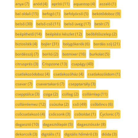
anya
(7)
anód
(4)
aprító
(11)
aquastop
(4)
aszaló
(1)
bal oldali
(15)
befogó
(1)
befolyócső
(5)
bekötődoboz
(9)
belső
(30)
belső cső
(11)
belső üveg
(17)
betét
(7)
beépíthető
(14)
beépítési készlet
(12)
beőblítőszelep
(2)
biztosíték
(4)
bojler
(31)
bolygókerék
(6)
bordás szíj
(21)
bordásszíj
(7)
borító
(2)
botmixer
(16)
burkolat
(5)
citrusprés
(3)
Crispzone
(13)
csapágy
(40)
csatlakozódoboz
(4)
csatlakozóház
(4)
csatlakozóidom
(1)
csavar
(7)
csavartakaró
(7)
csepptartály
(3)
csepptálca
(3)
csiga
(2)
csillag
(2)
csillámlap
(11)
csillámlemez
(12)
csúszka
(2)
cső
(49)
csőbilincs
(6)
csőcsatlakozó
(4)
csőcsonk
(3)
csőtoldat
(1)
Cyclonic
(7)
dagasztó
(10)
dagasztólapát
(5)
dagasztószár
(8)
dekorcsík
(3)
digitális
(1)
digitális hőmérő
(3)
dióda
(3)