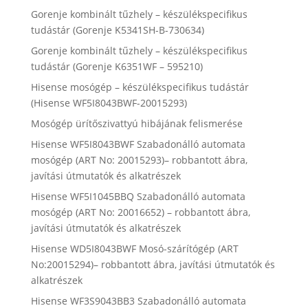
Gorenje kombinált tűzhely – készülékspecifikus
tudástár (Gorenje K5341SH-B-730634)
Gorenje kombinált tűzhely – készülékspecifikus
tudástár (Gorenje K6351WF – 595210)
Hisense mosógép – készülékspecifikus tudástár
(Hisense WF5I8043BWF-20015293)
Mosógép ürítőszivattyú hibájának felismerése
Hisense WF5I8043BWF Szabadonálló automata
mosógép (ART No: 20015293)– robbantott ábra,
javítási útmutatók és alkatrészek
Hisense WF5I1045BBQ Szabadonálló automata
mosógép (ART No: 20016652) – robbantott ábra,
javítási útmutatók és alkatrészek
Hisense WD5I8043BWF Mosó-szárítógép (ART
No:20015294)– robbantott ábra, javítási útmutatók és
alkatrészek
Hisense WF3S9043BB3 Szabadonálló automata