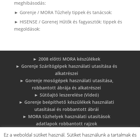
meghibásodás:
► Gorenje / MORA Tűzhely tippek és tanácsok:
► HISENSE / Gorenej Hűtők és fagyasztók: tippek és
megoldások:
► 2008 előtti MORA készülékek
► Gorenje Szárítógépek használati utasítása és
alkatrészei
► Gorenje mosógépek használati utasítása,
robbantott ábrája és alkatrészei
► Sütőajtó leszerelése (Videó)
► Gorenje beépíthető készülékek használati
utasításai és robbantott ábrái
► MORA tűzhelyek használati utasítások
adatlapok robbantott rajzok
► Gorenje Bojler Vízkő problémák és
Ez a weboldal sütiket használ. Sütiket használunk a tartalmak és
megoldások