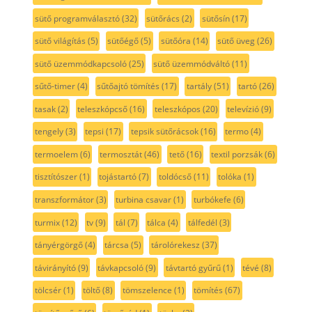
sütő programválasztó
(32)
sütőrács
(2)
sütősín
(17)
sütő világítás
(5)
sütőégő
(5)
sütőóra
(14)
sütő üveg
(26)
sütő üzemmódkapcsoló
(25)
sütő üzemmódváltó
(11)
sűtő-timer
(4)
sűtőajtó tömítés
(17)
tartály
(51)
tartó
(26)
tasak
(2)
teleszkópcső
(16)
teleszkópos
(20)
televízió
(9)
tengely
(3)
tepsi
(17)
tepsik sütőrácsok
(16)
termo
(4)
termoelem
(6)
termosztát
(46)
tető
(16)
textil porzsák
(6)
tisztítószer
(1)
tojástartó
(7)
toldócső
(11)
tolóka
(1)
transzformátor
(3)
turbina csavar
(1)
turbókefe
(6)
turmix
(12)
tv
(9)
tál
(7)
tálca
(4)
tálfedél
(3)
tányérgörgő
(4)
tárcsa
(5)
tárolórekesz
(37)
távirányító
(9)
távkapcsoló
(9)
távtartó gyűrű
(1)
tévé
(8)
tölcsér
(1)
töltő
(8)
tömszelence
(1)
tömítés
(67)