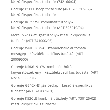
készülékspecifikus tudástár (742166/04)
Gorenje B50EP beépíthető sütő (ART: 705313/02)–
készülékspecifikus tudástár
Gorenje K6351WF kombinált tűzhely –
készülékspecifikus tudástár (ART 595210/04)
Mora P2241AW1 gáztűzhely – készülékspecifikus
tudástár (ART 741000/06)
Gorenje WNHEI62SAS szabadonálló automata
mosógép – készülékspecifikus tudástár (ART
20009500)
Gorenje NRK6191CW kombinált hűtő-
fagyasztószekrény – készülékspecifikus tudástár (ART
No: 499306/01)
Gorenje G640XHS gázfőzőlap – készülékspecifikus
tudástár (ART: 742061/01)
Gorenje K52CLB kombinált tűzhely (ART: 730125/02) –
készülékspecifikus tudástár