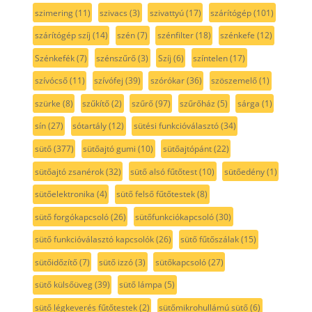
szimering
(11)
szivacs
(3)
szivattyú
(17)
szárítógép
(101)
szárítógép szíj
(14)
szén
(7)
szénfilter
(18)
szénkefe
(12)
Szénkefék
(7)
szénszűrő
(3)
Szíj
(6)
színtelen
(17)
szívócső
(11)
szívófej
(39)
szórókar
(36)
szöszemelő
(1)
szürke
(8)
szűkítő
(2)
szűrő
(97)
szűrőház
(5)
sárga
(1)
sín
(27)
sótartály
(12)
sütési funkcióválasztó
(34)
sütő
(377)
sütőajtó gumi
(10)
sütőajtópánt
(22)
sütőajtó zsanérok
(32)
sütő alsó fűtőtest
(10)
sütőedény
(1)
sütőelektronika
(4)
sütő felső fűtőtestek
(8)
sütő forgókapcsoló
(26)
sütőfunkciókapcsoló
(30)
sütő funkcióválasztó kapcsolók
(26)
sütő fűtőszálak
(15)
sütőidőzítő
(7)
sütő izzó
(3)
sütőkapcsoló
(27)
sütő külsőüveg
(39)
sütő lámpa
(5)
sütő légkeverés fűtőtestek
(2)
sütőmikrohullámú sütő
(6)