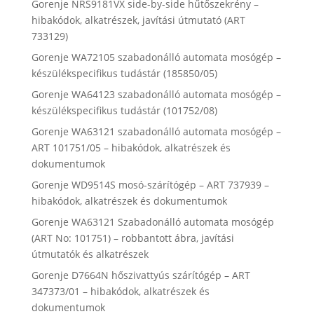
Gorenje NRS9181VX side-by-side hűtőszekrény –
hibakódok, alkatrészek, javítási útmutató (ART
733129)
Gorenje WA72105 szabadonálló automata mosógép –
készülékspecifikus tudástár (185850/05)
Gorenje WA64123 szabadonálló automata mosógép –
készülékspecifikus tudástár (101752/08)
Gorenje WA63121 szabadonálló automata mosógép –
ART 101751/05 – hibakódok, alkatrészek és
dokumentumok
Gorenje WD9514S mosó-szárítógép – ART 737939 –
hibakódok, alkatrészek és dokumentumok
Gorenje WA63121 Szabadonálló automata mosógép
(ART No: 101751) – robbantott ábra, javítási
útmutatók és alkatrészek
Gorenje D7664N hőszivattyús szárítógép – ART
347373/01 – hibakódok, alkatrészek és
dokumentumok