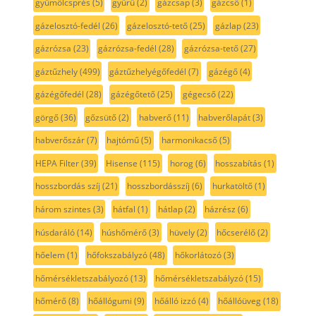
gyümölcsprés
(5)
gyűrű
(2)
gázcsap
(3)
gázcső
(1)
gázelosztó-fedél
(26)
gázelosztó-tető
(25)
gázlap
(23)
gázrózsa
(23)
gázrózsa-fedél
(28)
gázrózsa-tető
(27)
gáztűzhely
(499)
gáztűzhelyégőfedél
(7)
gázégő
(4)
gázégőfedél
(28)
gázégőtető
(25)
gégecső
(22)
görgő
(36)
gőzsütő
(2)
habverő
(11)
habverőlapát
(3)
habverőszár
(7)
hajtómű
(5)
harmonikacső
(5)
HEPA Filter
(39)
Hisense
(115)
horog
(6)
hosszabítás
(1)
hosszbordás szíj
(21)
hosszbordásszíj
(6)
hurkatöltő
(1)
három szintes
(3)
hátfal
(1)
hátlap
(2)
házrész
(6)
húsdaráló
(14)
húshőmérő
(3)
hüvely
(2)
hőcserélő
(2)
hőelem
(1)
hőfokszabályzó
(48)
hőkorlátozó
(3)
hőmérsékletszabályozó
(13)
hőmérsékletszabályzó
(15)
hőmérő
(8)
hőállógumi
(9)
hőálló izzó
(4)
hőállóüveg
(18)