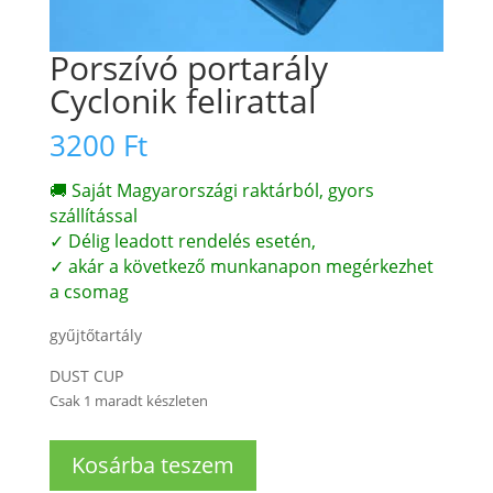
Porszívó portarály
Cyclonik felirattal
3200
Ft
🚚 Saját Magyarországi raktárból, gyors
szállítással
✓ Délig leadott rendelés esetén,
✓ akár a következő munkanapon megérkezhet
a csomag
gyűjtőtartály
DUST CUP
Csak 1 maradt készleten
Porszívó
Kosárba teszem
portarály