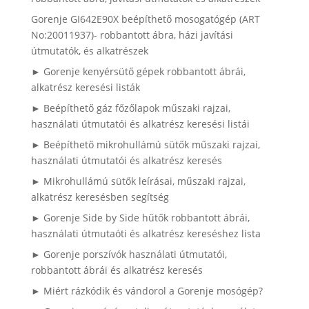
Gorenje GI642E90X beépíthető mosogatógép (ART
No:20011937)- robbantott ábra, házi javítási
útmutatók, és alkatrészek
► Gorenje kenyérsütő gépek robbantott ábrái,
alkatrész keresési listák
► Beépíthető gáz főzőlapok műszaki rajzai,
használati útmutatói és alkatrész keresési listái
► Beépíthető mikrohullámú sütők műszaki rajzai,
használati útmutatói és alkatrész keresés
► Mikrohullámú sütők leírásai, műszaki rajzai,
alkatrész keresésben segítség
► Gorenje Side by Side hűtők robbantott ábrái,
használati útmutaóti és alkatrész kereséshez lista
► Gorenje porszívók használati útmutatói,
robbantott ábrái és alkatrész keresés
► Miért rázkódik és vándorol a Gorenje mosógép?