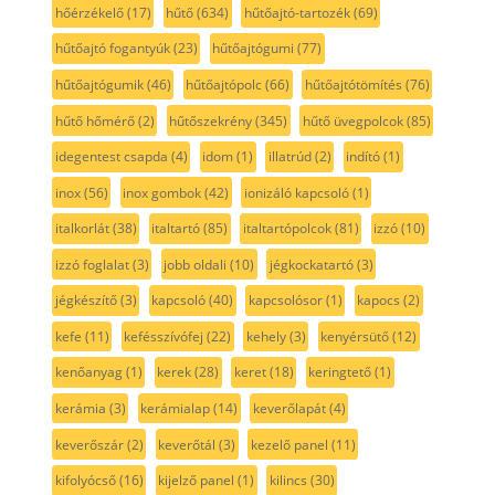
hőérzékelő
(17)
hűtő
(634)
hűtőajtó-tartozék
(69)
hűtőajtó fogantyúk
(23)
hűtőajtógumi
(77)
hűtőajtógumik
(46)
hűtőajtópolc
(66)
hűtőajtótömítés
(76)
hűtő hőmérő
(2)
hűtőszekrény
(345)
hűtő üvegpolcok
(85)
idegentest csapda
(4)
idom
(1)
illatrúd
(2)
indító
(1)
inox
(56)
inox gombok
(42)
ionizáló kapcsoló
(1)
italkorlát
(38)
italtartó
(85)
italtartópolcok
(81)
izzó
(10)
izzó foglalat
(3)
jobb oldali
(10)
jégkockatartó
(3)
jégkészítő
(3)
kapcsoló
(40)
kapcsolósor
(1)
kapocs
(2)
kefe
(11)
kefésszívófej
(22)
kehely
(3)
kenyérsütő
(12)
kenőanyag
(1)
kerek
(28)
keret
(18)
keringtető
(1)
kerámia
(3)
kerámialap
(14)
keverőlapát
(4)
keverőszár
(2)
keverőtál
(3)
kezelő panel
(11)
kifolyócső
(16)
kijelző panel
(1)
kilincs
(30)