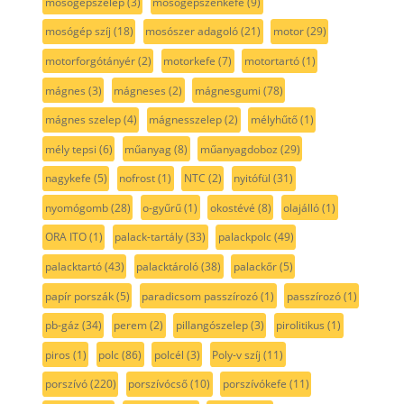
mosógépszelep
(3)
mosógépszénkefe
(9)
mosógép szíj
(18)
mosószer adagoló
(21)
motor
(29)
motorforgótányér
(2)
motorkefe
(7)
motortartó
(1)
mágnes
(3)
mágneses
(2)
mágnesgumi
(78)
mágnes szelep
(4)
mágnesszelep
(2)
mélyhűtő
(1)
mély tepsi
(6)
műanyag
(8)
műanyagdoboz
(29)
nagykefe
(5)
nofrost
(1)
NTC
(2)
nyitófül
(31)
nyomógomb
(28)
o-gyűrű
(1)
okostévé
(8)
olajálló
(1)
ORA ITO
(1)
palack-tartály
(33)
palackpolc
(49)
palacktartó
(43)
palacktároló
(38)
palackőr
(5)
papír porszák
(5)
paradicsom passzírozó
(1)
passzírozó
(1)
pb-gáz
(34)
perem
(2)
pillangószelep
(3)
pirolitikus
(1)
piros
(1)
polc
(86)
polcél
(3)
Poly-v szíj
(11)
porszívó
(220)
porszívócső
(10)
porszívókefe
(11)