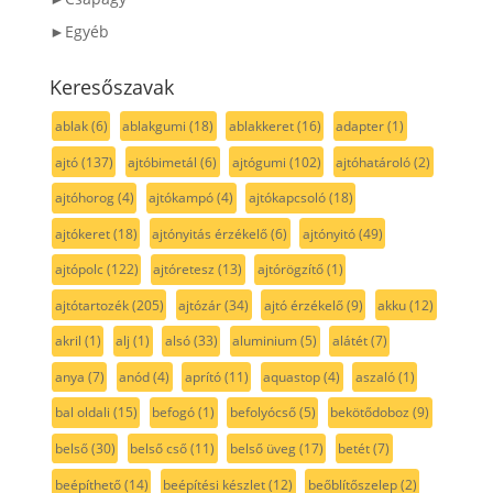
►Egyéb
Keresőszavak
ablak
(6)
ablakgumi
(18)
ablakkeret
(16)
adapter
(1)
ajtó
(137)
ajtóbimetál
(6)
ajtógumi
(102)
ajtóhatároló
(2)
ajtóhorog
(4)
ajtókampó
(4)
ajtókapcsoló
(18)
ajtókeret
(18)
ajtónyitás érzékelő
(6)
ajtónyitó
(49)
ajtópolc
(122)
ajtóretesz
(13)
ajtórögzítő
(1)
ajtótartozék
(205)
ajtózár
(34)
ajtó érzékelő
(9)
akku
(12)
akril
(1)
alj
(1)
alsó
(33)
aluminium
(5)
alátét
(7)
anya
(7)
anód
(4)
aprító
(11)
aquastop
(4)
aszaló
(1)
bal oldali
(15)
befogó
(1)
befolyócső
(5)
bekötődoboz
(9)
belső
(30)
belső cső
(11)
belső üveg
(17)
betét
(7)
beépíthető
(14)
beépítési készlet
(12)
beőblítőszelep
(2)