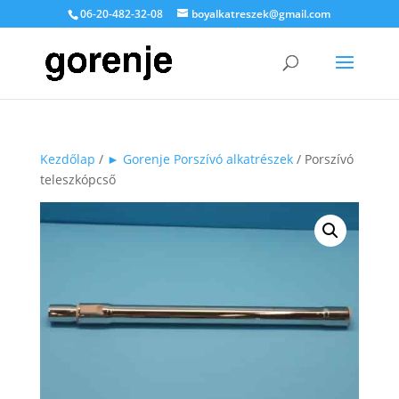
06-20-482-32-08
boyalkatreszek@gmail.com
Kezdőlap
/
► Gorenje Porszívó alkatrészek
/ Porszívó
teleszkópcső