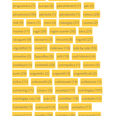
programóra
(7)
pumpa
(3)
pálcahőmérő
(1)
pár
(5)
páraelszívó
(50)
párásító
(1)
párátlanító
(1)
rekesz
(29)
relé
(5)
retesz
(1)
retro
(2)
robotgép
(37)
rosetta
(2)
rozetta
(11)
rugó
(20)
rugós-zsanér
(33)
rács
(27)
rácsgumi
(4)
rácstartó
(3)
résszívó
(8)
rögzítő
(27)
rögzítőfül
(1)
rövid
(1)
rúdmixer
(14)
side by side
(53)
smoothie
(2)
SpaceBox
(5)
stift
(10)
sutő hőmérő
(4)
szabályzó
(1)
szeletelő
(20)
szennytálca
(1)
szenzor
(5)
szett
(29)
szigetelés
(2)
szigetelő
(3)
szigetelőcsík
(2)
szikra
(11)
szikratrafó
(2)
szikráztató
(14)
szilikonzsír
(1)
szimering
(11)
szivacs
(3)
szivattyú
(17)
szárítógép
(101)
szárítógép szíj
(14)
szén
(7)
szénfilter
(18)
szénkefe
(12)
Szénkefék
(7)
szénszűrő
(3)
Szíj
(6)
színtelen
(17)
szívócső
(11)
szívófej
(39)
szórókar
(36)
szöszemelő
(1)