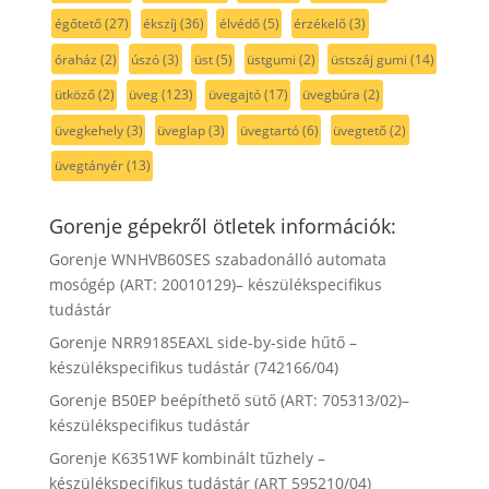
égőtető
(27)
ékszíj
(36)
élvédő
(5)
érzékelő
(3)
óraház
(2)
úszó
(3)
üst
(5)
üstgumi
(2)
üstszáj gumi
(14)
ütköző
(2)
üveg
(123)
üvegajtó
(17)
üvegbúra
(2)
üvegkehely
(3)
üveglap
(3)
üvegtartó
(6)
üvegtető
(2)
üvegtányér
(13)
Gorenje gépekről ötletek információk:
Gorenje WNHVB60SES szabadonálló automata
mosógép (ART: 20010129)– készülékspecifikus
tudástár
Gorenje NRR9185EAXL side-by-side hűtő –
készülékspecifikus tudástár (742166/04)
Gorenje B50EP beépíthető sütő (ART: 705313/02)–
készülékspecifikus tudástár
Gorenje K6351WF kombinált tűzhely –
készülékspecifikus tudástár (ART 595210/04)