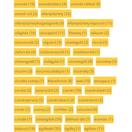
vezeték
(10)
vezetékdoboz
(4)
vezeték nélküli
(8)
vezető cső
(2)
villanytűzhely
(32)
villanytűzhelyforgatógomb
(3)
villanytűzhely kapcsoló
(11)
világítás
(16)
visszajelző
(11)
Vitaway
(1)
vákuum
(2)
vászonzsák
(2)
végzáró
(3)
vízadagoló
(2)
vízcső
(3)
vízforraló
(4)
vízkőmentesítő
(1)
vízkőtelenítő
(1)
vízleengedő
(1)
vízlágyító
(1)
vízmelegítő
(8)
vízszelep
(5)
vízszint
(3)
vízszintszabályzó
(1)
víztartály
(5)
vízváltó szelep
(1)
WaveActive
(8)
wok
(10)
xtraspace
(1)
zacskó
(2)
zavarszűrő
(2)
zsanér
(76)
zsanéralátét
(2)
zsanérpersely
(2)
zsanértakaró
(2)
zsanértartó
(2)
zsinór
(1)
zsomp
(2)
zsírfilter
(2)
zsírszűrő
(6)
zsírálló
(1)
zöldségfiók
(50)
állítható láb
(7)
áramlás
(1)
átlátszó
(16)
égőfedél
(35)
égőfej
(1)
égőház
(11)