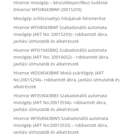
Hisense mosógép – készülékspecifikus tudástár
(Hisense WF5I8043BWF-20015293)
Mosógép ürítőszivattyú hibájának felismerése
Hisense WF5I8043BWF Szabadonálló automata
mosógép (ART No: 20015293)– robbantott ábra,
javítási útmutatók és alkatrészek
Hisense WF5I1045BBQ Szabadonálló automata
mosógép (ART No: 20016652) – robbantott ábra,
javítási útmutatók és alkatrészek
Hisense WD5I8043BWF Mosó-szárítógép (ART
No:20015294)– robbantott ábra, javítási útmutatók és
alkatrészek
Hisense WF3S9043BB3 Szabadonálló automata
mosógép (ART No:20013534)– robbantott ábra,
javítási útmutatók és alkatrészek
Hisense WF3S8043BW3 Szabadonálló automata
mosógép (ART No:20013533) – robbantott ábra,
javítási útmutatók és alkatrészek