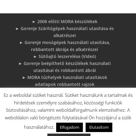
► 2008 előtti MORA készülékek
► Gorenje Szárítógépek használati utasítása és
alkatrészei
► Gorenje mosógépek használati utasítása,
robbantott ábrája és alkatrészei
► Sütőajtó leszerelése (Videó)
► Gorenje beépíthető készülékek használati
utasításai és robbantott ábrái
► MORA tűzhelyek használati utasítások
adatlapok robbantott rajzok
► Gorenje Bojler Vízkő problémák és
Ez a weboldal sütiket használ. Sütiket használunk a tartalmak és
megoldások
hirdetések személyre szabásához, közösségi funkciók
► 6 gyakori sütő hiba, és megoldások
biztosításához, valamint weboldalforgalmunk elemzéséhez. A
♦Gorenje Háztartásigépek adattábláiról:
weboldalon való böngészés folytatásával Ön hozzájárul a sütik
használatához.
Elfogadom
Elutasítom