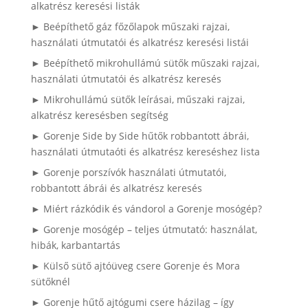
alkatrész keresési listák
► Beépíthető gáz főzőlapok műszaki rajzai,
használati útmutatói és alkatrész keresési listái
► Beépíthető mikrohullámú sütők műszaki rajzai,
használati útmutatói és alkatrész keresés
► Mikrohullámú sütők leírásai, műszaki rajzai,
alkatrész keresésben segítség
► Gorenje Side by Side hűtők robbantott ábrái,
használati útmutaóti és alkatrész kereséshez lista
► Gorenje porszívók használati útmutatói,
robbantott ábrái és alkatrész keresés
► Miért rázkódik és vándorol a Gorenje mosógép?
► Gorenje mosógép – teljes útmutató: használat,
hibák, karbantartás
► Külső sütő ajtóüveg csere Gorenje és Mora
sütőknél
► Gorenje hűtő ajtógumi csere házilag – így