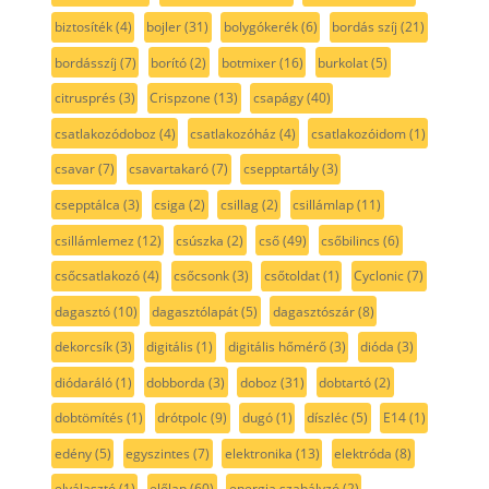
biztosíték
(4)
bojler
(31)
bolygókerék
(6)
bordás szíj
(21)
bordásszíj
(7)
borító
(2)
botmixer
(16)
burkolat
(5)
citrusprés
(3)
Crispzone
(13)
csapágy
(40)
csatlakozódoboz
(4)
csatlakozóház
(4)
csatlakozóidom
(1)
csavar
(7)
csavartakaró
(7)
csepptartály
(3)
csepptálca
(3)
csiga
(2)
csillag
(2)
csillámlap
(11)
csillámlemez
(12)
csúszka
(2)
cső
(49)
csőbilincs
(6)
csőcsatlakozó
(4)
csőcsonk
(3)
csőtoldat
(1)
Cyclonic
(7)
dagasztó
(10)
dagasztólapát
(5)
dagasztószár
(8)
dekorcsík
(3)
digitális
(1)
digitális hőmérő
(3)
dióda
(3)
diódaráló
(1)
dobborda
(3)
doboz
(31)
dobtartó
(2)
dobtömítés
(1)
drótpolc
(9)
dugó
(1)
díszléc
(5)
E14
(1)
edény
(5)
egyszintes
(7)
elektronika
(13)
elektróda
(8)
elválasztó
(1)
előlap
(60)
energia szabályzó
(2)