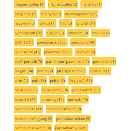
mágnes szelep
(4)
mágnesszelep
(2)
mélyhűtő
(1)
mély tepsi
(6)
műanyag
(8)
műanyagdoboz
(29)
nagykefe
(5)
nofrost
(1)
NTC
(2)
nyitófül
(31)
nyomógomb
(28)
o-gyűrű
(1)
okostévé
(8)
olajálló
(1)
ORA ITO
(1)
palack-tartály
(33)
palackpolc
(49)
palacktartó
(43)
palacktároló
(38)
palackőr
(5)
papír porszák
(5)
paradicsom passzírozó
(1)
passzírozó
(1)
pb-gáz
(34)
perem
(2)
pillangószelep
(3)
pirolitikus
(1)
piros
(1)
polc
(86)
polcél
(3)
Poly-v szíj
(11)
porszívó
(220)
porszívócső
(10)
porszívókefe
(11)
porszűrő
(22)
portartály
(12)
porzsák
(13)
porzsáktartó
(11)
porzsáktartóbetét
(9)
porzsáktartóegység
(9)
porzsáktartóidom
(9)
porzsáktartókeret
(10)
porzsáktartóvilla
(9)