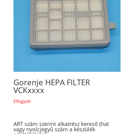
Gorenje HEPA FILTER
VCKxxxx
Elfogyott
ART szám szerint alkatrész kereső (hat
vagy nyolcjegyű szám a készülék