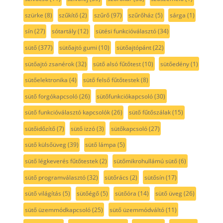
szürke
(8)
szűkítő
(2)
szűrő
(97)
szűrőház
(5)
sárga
(1)
sín
(27)
sótartály
(12)
sütési funkcióválasztó
(34)
sütő
(377)
sütőajtó gumi
(10)
sütőajtópánt
(22)
sütőajtó zsanérok
(32)
sütő alsó fűtőtest
(10)
sütőedény
(1)
sütőelektronika
(4)
sütő felső fűtőtestek
(8)
sütő forgókapcsoló
(26)
sütőfunkciókapcsoló
(30)
sütő funkcióválasztó kapcsolók
(26)
sütő fűtőszálak
(15)
sütőidőzítő
(7)
sütő izzó
(3)
sütőkapcsoló
(27)
sütő külsőüveg
(39)
sütő lámpa
(5)
sütő légkeverés fűtőtestek
(2)
sütőmikrohullámú sütő
(6)
sütő programválasztó
(32)
sütőrács
(2)
sütősín
(17)
sütő világítás
(5)
sütőégő
(5)
sütőóra
(14)
sütő üveg
(26)
sütő üzemmódkapcsoló
(25)
sütő üzemmódváltó
(11)