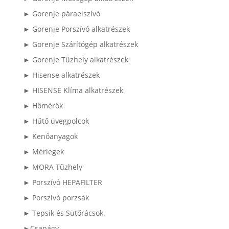
► Gorenje páraelszívó
► Gorenje Porszívó alkatrészek
► Gorenje Szárítógép alkatrészek
► Gorenje Tűzhely alkatrészek
► Hisense alkatrészek
► HISENSE Klíma alkatrészek
► Hőmérők
► Hűtő üvegpolcok
► Kenőanyagok
► Mérlegek
► MORA Tűzhely
► Porszívó HEPAFILTER
► Porszívó porzsák
► Tepsik és Sütőrácsok
►Csapágy