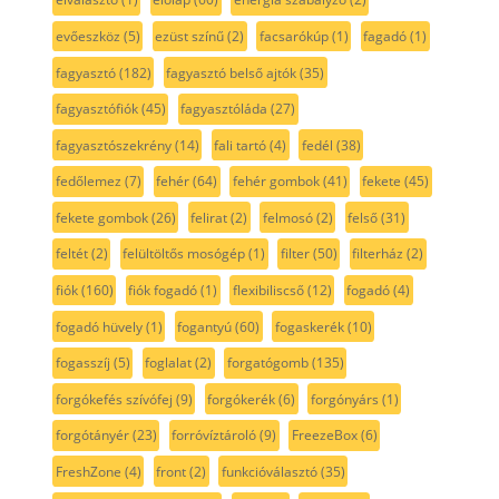
evőeszköz
(5)
ezüst színű
(2)
facsarókúp
(1)
fagadó
(1)
fagyasztó
(182)
fagyasztó belső ajtók
(35)
fagyasztófiók
(45)
fagyasztóláda
(27)
fagyasztószekrény
(14)
fali tartó
(4)
fedél
(38)
fedőlemez
(7)
fehér
(64)
fehér gombok
(41)
fekete
(45)
fekete gombok
(26)
felirat
(2)
felmosó
(2)
felső
(31)
feltét
(2)
felültöltős mosógép
(1)
filter
(50)
filterház
(2)
fiók
(160)
fiók fogadó
(1)
flexibiliscső
(12)
fogadó
(4)
fogadó hüvely
(1)
fogantyú
(60)
fogaskerék
(10)
fogasszíj
(5)
foglalat
(2)
forgatógomb
(135)
forgókefés szívófej
(9)
forgókerék
(6)
forgónyárs
(1)
forgótányér
(23)
forróvíztároló
(9)
FreezeBox
(6)
FreshZone
(4)
front
(2)
funkcióválasztó
(35)