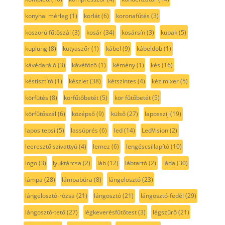
konyhai mérleg
(1)
korlát
(6)
koronafűtés
(3)
koszorú fűtőszál
(3)
kosár
(34)
kosársín
(3)
kupak
(5)
kuplung
(8)
kutyaszőr
(1)
kábel
(9)
kábeldob
(1)
kávédaráló
(3)
kávéfőző
(1)
kémény
(1)
kés
(16)
késtisztító
(1)
készlet
(38)
kétszintes
(4)
kézimixer
(5)
körfütés
(8)
körfűtőbetét
(5)
kör fűtőbetét
(5)
körfűtőszál
(6)
középső
(9)
külső
(27)
laposszíj
(19)
lapos tepsi
(5)
lassúprés
(6)
led
(14)
LedVision
(2)
leeresztő szivattyú
(4)
lemez
(6)
lengéscsillapító
(10)
logo
(3)
lyuktárcsa
(2)
láb
(12)
lábtartó
(2)
láda
(30)
lámpa
(28)
lámpabúra
(8)
lángelosztó
(23)
lángelosztó-rózsa
(21)
lángosztó
(21)
lángosztó-fedél
(29)
lángosztó-tető
(27)
légkeverésfűtőtest
(3)
légszűrő
(21)