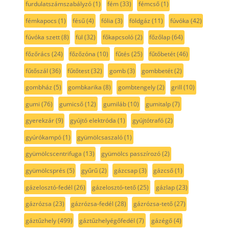
furdulatszámszabályzó
(1)
fém
(33)
fémcső
(1)
fémkapocs
(1)
fésű
(4)
fólia
(3)
földgáz
(11)
fúvóka
(42)
fúvóka szett
(8)
fül
(32)
főkapcsoló
(2)
főzőlap
(64)
főzőrács
(24)
főzőzóna
(10)
fűtés
(25)
fűtőbetét
(46)
fűtőszál
(36)
fűtőtest
(32)
gomb
(3)
gombbetét
(2)
gombház
(5)
gombkarika
(8)
gombtengely
(2)
grill
(10)
gumi
(76)
gumicső
(12)
gumiláb
(10)
gumitalp
(7)
gyerekzár
(9)
gyújtó elektróda
(1)
gyújtótrafó
(2)
gyúrókampó
(1)
gyümölcsaszaló
(1)
gyümölcscentrifuga
(13)
gyümölcs passzírozó
(2)
gyümölcsprés
(5)
gyűrű
(2)
gázcsap
(3)
gázcső
(1)
gázelosztó-fedél
(26)
gázelosztó-tető
(25)
gázlap
(23)
gázrózsa
(23)
gázrózsa-fedél
(28)
gázrózsa-tető
(27)
gáztűzhely
(499)
gáztűzhelyégőfedél
(7)
gázégő
(4)