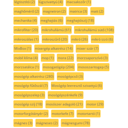
légtisztító
(2)
lúgszivattyú
(4)
macsakszőr
(1)
maghőmérő
(2)
magnetron
(2)
matrica
(3)
matt
(2)
mechanika
(4)
meghajtás
(6)
meghajtószíj
(18)
mikrofilter
(20)
mikrohullámú
(61)
mikrohullámú sütő
(108)
mikroszálas
(1)
mikroszűrő
(20)
mikró
(26)
mikró izzó
(6)
MixBox
(1)
mixergép alkatrész
(14)
mixer szár
(7)
mobil klíma
(4)
mop
(1)
mora
(22)
morzsaporszívó
(3)
morzsatálca
(1)
mosogatógép
(204)
mososzaritogep
(5)
mosógép alkatrész
(280)
mosógépcső
(3)
mosógép fűtőszál
(7)
Mosógép leeresztő szivattyú
(6)
mosógépszelep
(3)
mosógépszénkefe
(9)
mosógép szíj
(18)
mosószer adagoló
(21)
motor
(29)
motorforgótányér
(2)
motorkefe
(7)
motortartó
(1)
mágnes
(3)
mágneses
(2)
mágnesgumi
(78)