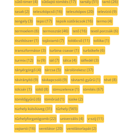
sűtő-timer
(4)
sűtőajtó tömítés
(17)
tartály
(51)
tartó
(26)
tasak
(2)
teleszkópcső
(16)
teleszkópos
(20)
televízió
(9)
tengely
(3)
tepsi
(17)
tepsik sütőrácsok
(16)
termo
(4)
termoelem
(6)
termosztát
(46)
tető
(16)
textil porzsák
(6)
tisztítószer
(1)
tojástartó
(7)
toldócső
(11)
tolóka
(1)
transzformátor
(3)
turbina csavar
(1)
turbókefe
(6)
turmix
(12)
tv
(9)
tál
(7)
tálca
(4)
tálfedél
(3)
tányérgörgő
(4)
tárcsa
(5)
tárolórekesz
(37)
távirányító
(9)
távkapcsoló
(9)
távtartó gyűrű
(1)
tévé
(8)
tölcsér
(1)
töltő
(8)
tömszelence
(1)
tömítés
(67)
tömítőgyűrű
(6)
tömőrúd
(1)
tüske
(2)
tüzhely külsőüveg
(31)
tűzhely
(565)
tűzhelyforgatógomb
(22)
univerzális
(4)
v-szíj
(11)
vajtartó
(16)
ventilátor
(20)
ventilátorlapát
(2)