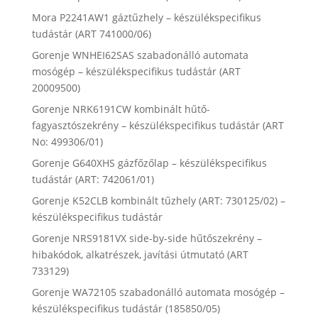
Mora P2241AW1 gáztűzhely – készülékspecifikus
tudástár (ART 741000/06)
Gorenje WNHEI62SAS szabadonálló automata
mosógép – készülékspecifikus tudástár (ART
20009500)
Gorenje NRK6191CW kombinált hűtő-
fagyasztószekrény – készülékspecifikus tudástár (ART
No: 499306/01)
Gorenje G640XHS gázfőzőlap – készülékspecifikus
tudástár (ART: 742061/01)
Gorenje K52CLB kombinált tűzhely (ART: 730125/02) –
készülékspecifikus tudástár
Gorenje NRS9181VX side-by-side hűtőszekrény –
hibakódok, alkatrészek, javítási útmutató (ART
733129)
Gorenje WA72105 szabadonálló automata mosógép –
készülékspecifikus tudástár (185850/05)