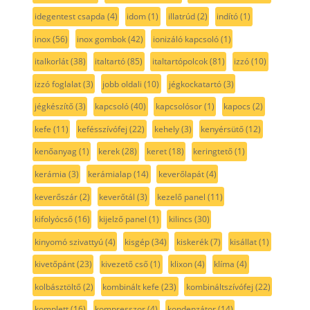
idegentest csapda
(4)
idom
(1)
illatrúd
(2)
indító
(1)
inox
(56)
inox gombok
(42)
ionizáló kapcsoló
(1)
italkorlát
(38)
italtartó
(85)
italtartópolcok
(81)
izzó
(10)
izzó foglalat
(3)
jobb oldali
(10)
jégkockatartó
(3)
jégkészítő
(3)
kapcsoló
(40)
kapcsolósor
(1)
kapocs
(2)
kefe
(11)
kefésszívófej
(22)
kehely
(3)
kenyérsütő
(12)
kenőanyag
(1)
kerek
(28)
keret
(18)
keringtető
(1)
kerámia
(3)
kerámialap
(14)
keverőlapát
(4)
keverőszár
(2)
keverőtál
(3)
kezelő panel
(11)
kifolyócső
(16)
kijelző panel
(1)
kilincs
(30)
kinyomó szivattyú
(4)
kisgép
(34)
kiskerék
(7)
kisállat
(1)
kivetőpánt
(23)
kivezető cső
(1)
klixon
(4)
klíma
(4)
kolbásztöltő
(2)
kombinált kefe
(23)
kombináltszívófej
(22)
komplett
(16)
kompresszor
(4)
kondenzátor
(14)