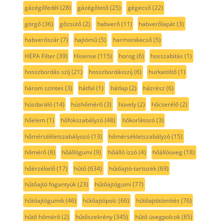
gázégőfedél
(28)
gázégőtető
(25)
gégecső
(22)
görgő
(36)
gőzsütő
(2)
habverő
(11)
habverőlapát
(3)
habverőszár
(7)
hajtómű
(5)
harmonikacső
(5)
HEPA Filter
(39)
Hisense
(115)
horog
(6)
hosszabítás
(1)
hosszbordás szíj
(21)
hosszbordásszíj
(6)
hurkatöltő
(1)
három szintes
(3)
hátfal
(1)
hátlap
(2)
házrész
(6)
húsdaráló
(14)
húshőmérő
(3)
hüvely
(2)
hőcserélő
(2)
hőelem
(1)
hőfokszabályzó
(48)
hőkorlátozó
(3)
hőmérsékletszabályozó
(13)
hőmérsékletszabályzó
(15)
hőmérő
(8)
hőállógumi
(9)
hőálló izzó
(4)
hőállóüveg
(18)
hőérzékelő
(17)
hűtő
(634)
hűtőajtó-tartozék
(69)
hűtőajtó fogantyúk
(23)
hűtőajtógumi
(77)
hűtőajtógumik
(46)
hűtőajtópolc
(66)
hűtőajtótömítés
(76)
hűtő hőmérő
(2)
hűtőszekrény
(345)
hűtő üvegpolcok
(85)