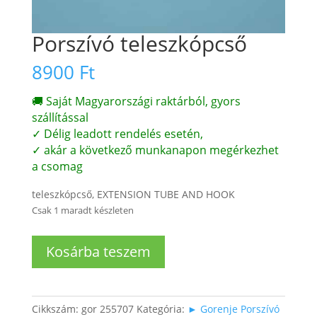
Porszívó teleszkópcső
8900
Ft
🚚 Saját Magyarországi raktárból, gyors
szállítással
✓ Délig leadott rendelés esetén,
✓ akár a következő munkanapon megérkezhet
a csomag
teleszkópcső, EXTENSION TUBE AND HOOK
Csak 1 maradt készleten
Porszívó
Kosárba teszem
teleszkópcső
mennyiség
Cikkszám:
gor 255707
Kategória:
► Gorenje Porszívó