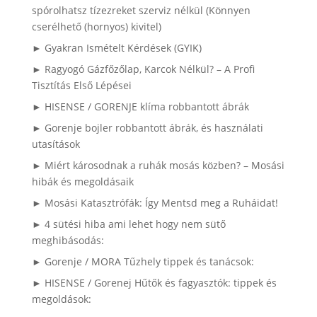
spórolhatsz tízezreket szerviz nélkül (Könnyen
cserélhető (hornyos) kivitel)
► Gyakran Ismételt Kérdések (GYIK)
► Ragyogó Gázfőzőlap, Karcok Nélkül? – A Profi
Tisztítás Első Lépései
► HISENSE / GORENJE klíma robbantott ábrák
► Gorenje bojler robbantott ábrák, és használati
utasítások
► Miért károsodnak a ruhák mosás közben? – Mosási
hibák és megoldásaik
► Mosási Katasztrófák: Így Mentsd meg a Ruháidat!
► 4 sütési hiba ami lehet hogy nem sütő
meghibásodás:
► Gorenje / MORA Tűzhely tippek és tanácsok:
► HISENSE / Gorenej Hűtők és fagyasztók: tippek és
megoldások: