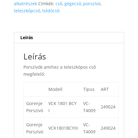
alkatrészek
Címkék:
cső
,
gégecső
,
porszívó
,
teleszkópcső
,
toldócső
Leírás
Leírás
Porszívók amihez a teleszkópos cső
megfelelő:
Modell
Típus
ART
Gorenje
VCK 1801 BCY
VC-
249024
Porszívó
I
T4009
Gorenje
VC-
VCK1801BCYIII
249024
Porszívó
T4009