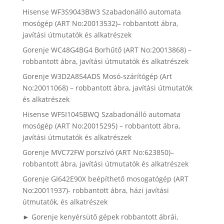
Hisense WF3S9043BW3 Szabadonálló automata
mosógép (ART No:20013532)– robbantott ábra,
javítási útmutatók és alkatrészek
Gorenje WC48G4BG4 Borhűtő (ART No:20013868) –
robbantott ábra, javítási útmutatók és alkatrészek
Gorenje W3D2A854ADS Mosó-szárítógép (Art
No:20011068) – robbantott ábra, javítási útmutatók
és alkatrészek
Hisense WF5I1045BWQ Szabadonálló automata
mosógép (ART No:20015295) – robbantott ábra,
javítási útmutatók és alkatrészek
Gorenje MVC72FW porszívó (ART No:623850)–
robbantott ábra, javítási útmutatók és alkatrészek
Gorenje GI642E90X beépíthető mosogatógép (ART
No:20011937)- robbantott ábra, házi javítási
útmutatók, és alkatrészek
► Gorenje kenyérsütő gépek robbantott ábrái,