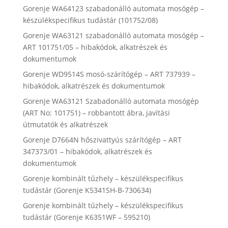
Gorenje WA64123 szabadonálló automata mosógép –
készülékspecifikus tudástár (101752/08)
Gorenje WA63121 szabadonálló automata mosógép –
ART 101751/05 – hibakódok, alkatrészek és
dokumentumok
Gorenje WD9514S mosó-szárítógép – ART 737939 –
hibakódok, alkatrészek és dokumentumok
Gorenje WA63121 Szabadonálló automata mosógép
(ART No: 101751) – robbantott ábra, javítási
útmutatók és alkatrészek
Gorenje D7664N hőszivattyús szárítógép – ART
347373/01 – hibakódok, alkatrészek és
dokumentumok
Gorenje kombinált tűzhely – készülékspecifikus
tudástár (Gorenje K5341SH-B-730634)
Gorenje kombinált tűzhely – készülékspecifikus
tudástár (Gorenje K6351WF – 595210)