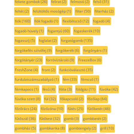
fekete gombok
(26)
felirat
(2)
felmosó
(2)
felső
(31)
feltét
(2)
felültöltős mosógép
(1)
filter
(50)
filterház
(2)
fiók
(160)
fiók fogadó
(1)
flexibiliscső
(12)
fogadó
(4)
fogadó hüvely
(1)
fogantyú
(60)
fogaskerék
(10)
fogasszíj
(5)
foglalat
(2)
forgatógomb
(135)
forgókefés szívófej
(9)
forgókerék
(6)
forgónyárs
(1)
forgótányér
(23)
forróvíztároló
(9)
FreezeBox
(6)
FreshZone
(4)
front
(2)
funkcióválasztó
(35)
furdulatszámszabályzó
(1)
fém
(33)
fémcső
(1)
fémkapocs
(1)
fésű
(4)
fólia
(3)
földgáz
(11)
fúvóka
(42)
fúvóka szett
(8)
fül
(32)
főkapcsoló
(2)
főzőlap
(64)
főzőrács
(24)
főzőzóna
(10)
fűtés
(25)
fűtőbetét
(46)
fűtőszál
(36)
fűtőtest
(32)
gomb
(3)
gombbetét
(2)
gombház
(5)
gombkarika
(8)
gombtengely
(2)
grill
(10)