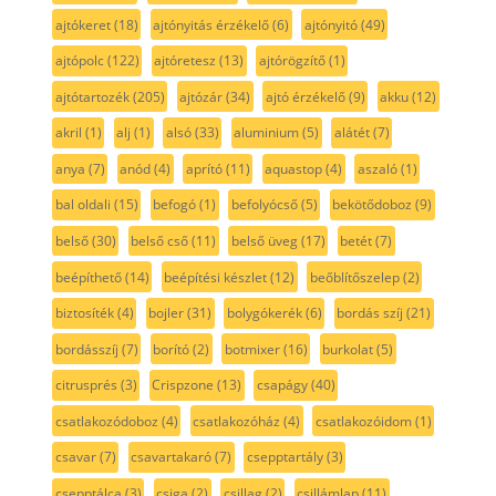
ajtókeret
(18)
ajtónyitás érzékelő
(6)
ajtónyitó
(49)
ajtópolc
(122)
ajtóretesz
(13)
ajtórögzítő
(1)
ajtótartozék
(205)
ajtózár
(34)
ajtó érzékelő
(9)
akku
(12)
akril
(1)
alj
(1)
alsó
(33)
aluminium
(5)
alátét
(7)
anya
(7)
anód
(4)
aprító
(11)
aquastop
(4)
aszaló
(1)
bal oldali
(15)
befogó
(1)
befolyócső
(5)
bekötődoboz
(9)
belső
(30)
belső cső
(11)
belső üveg
(17)
betét
(7)
beépíthető
(14)
beépítési készlet
(12)
beőblítőszelep
(2)
biztosíték
(4)
bojler
(31)
bolygókerék
(6)
bordás szíj
(21)
bordásszíj
(7)
borító
(2)
botmixer
(16)
burkolat
(5)
citrusprés
(3)
Crispzone
(13)
csapágy
(40)
csatlakozódoboz
(4)
csatlakozóház
(4)
csatlakozóidom
(1)
csavar
(7)
csavartakaró
(7)
csepptartály
(3)
csepptálca
(3)
csiga
(2)
csillag
(2)
csillámlap
(11)