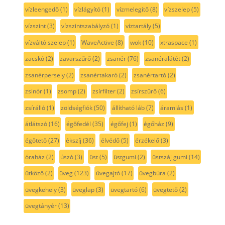
vízleengedő
(1)
vízlágyító
(1)
vízmelegítő
(8)
vízszelep
(5)
vízszint
(3)
vízszintszabályzó
(1)
víztartály
(5)
vízváltó szelep
(1)
WaveActive
(8)
wok
(10)
xtraspace
(1)
zacskó
(2)
zavarszűrő
(2)
zsanér
(76)
zsanéralátét
(2)
zsanérpersely
(2)
zsanértakaró
(2)
zsanértartó
(2)
zsinór
(1)
zsomp
(2)
zsírfilter
(2)
zsírszűrő
(6)
zsírálló
(1)
zöldségfiók
(50)
állítható láb
(7)
áramlás
(1)
átlátszó
(16)
égőfedél
(35)
égőfej
(1)
égőház
(9)
égőtető
(27)
ékszíj
(36)
élvédő
(5)
érzékelő
(3)
óraház
(2)
úszó
(3)
üst
(5)
üstgumi
(2)
üstszáj gumi
(14)
ütköző
(2)
üveg
(123)
üvegajtó
(17)
üvegbúra
(2)
üvegkehely
(3)
üveglap
(3)
üvegtartó
(6)
üvegtető
(2)
üvegtányér
(13)