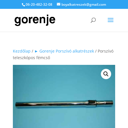
06-20-482-32-08
boyalkatreszek@gmail.com
Kezdőlap
/
► Gorenje Porszívó alkatrészek
/ Porszívó
teleszkópos fémcső