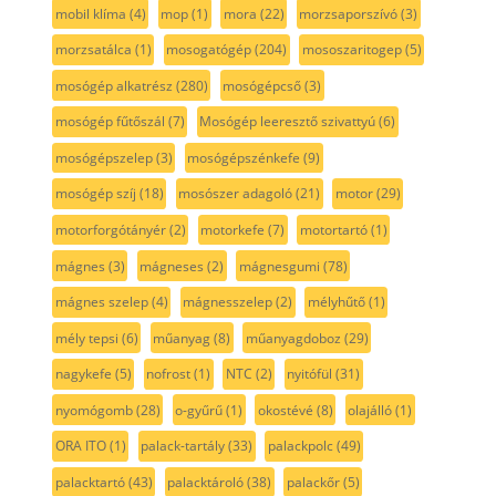
mobil klíma
(4)
mop
(1)
mora
(22)
morzsaporszívó
(3)
morzsatálca
(1)
mosogatógép
(204)
mososzaritogep
(5)
mosógép alkatrész
(280)
mosógépcső
(3)
mosógép fűtőszál
(7)
Mosógép leeresztő szivattyú
(6)
mosógépszelep
(3)
mosógépszénkefe
(9)
mosógép szíj
(18)
mosószer adagoló
(21)
motor
(29)
motorforgótányér
(2)
motorkefe
(7)
motortartó
(1)
mágnes
(3)
mágneses
(2)
mágnesgumi
(78)
mágnes szelep
(4)
mágnesszelep
(2)
mélyhűtő
(1)
mély tepsi
(6)
műanyag
(8)
műanyagdoboz
(29)
nagykefe
(5)
nofrost
(1)
NTC
(2)
nyitófül
(31)
nyomógomb
(28)
o-gyűrű
(1)
okostévé
(8)
olajálló
(1)
ORA ITO
(1)
palack-tartály
(33)
palackpolc
(49)
palacktartó
(43)
palacktároló
(38)
palackőr
(5)