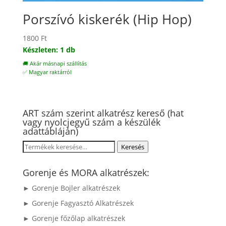
Porszívó kiskerék (Hip Hop)
1800
Ft
Készleten: 1 db
🚚 Akár másnapi szállítás
✅ Magyar raktárról
ART szám szerint alkatrész kereső (hat
vagy nyolcjegyű szám a készülék
adattábláján)
Keresés
Keresés
a
következőre:
Gorenje és MORA alkatrészek:
► Gorenje Bojler alkatrészek
► Gorenje Fagyasztó Alkatrészek
► Gorenje főzőlap alkatrészek