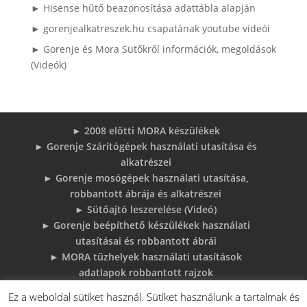
► Hisense hűtő beazonosítása adattábla alapján
► gorenjealkatreszek.hu csapatának youtube videói
► Gorenje és Mora Sütőkről információk, megoldások
(Videók)
► 2008 előtti MORA készülékek
► Gorenje Szárítógépek használati utasítása és
alkatrészei
► Gorenje mosógépek használati utasítása,
robbantott ábrája és alkatrészei
► Sütőajtó leszerelése (Videó)
► Gorenje beépíthető készülékek használati
utasításai és robbantott ábrái
► MORA tűzhelyek használati utasítások
adatlapok robbantott rajzok
► Gorenje Bojler Vízkő problémák és
Ez a weboldal sütiket használ. Sütiket használunk a tartalmak és
megoldások