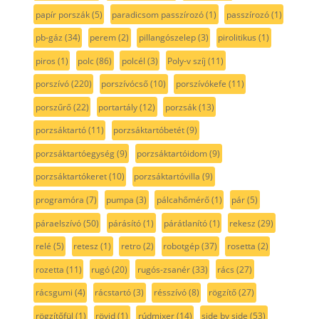
papír porszák
(5)
paradicsom passzírozó
(1)
passzírozó
(1)
pb-gáz
(34)
perem
(2)
pillangószelep
(3)
pirolitikus
(1)
piros
(1)
polc
(86)
polcél
(3)
Poly-v szíj
(11)
porszívó
(220)
porszívócső
(10)
porszívókefe
(11)
porszűrő
(22)
portartály
(12)
porzsák
(13)
porzsáktartó
(11)
porzsáktartóbetét
(9)
porzsáktartóegység
(9)
porzsáktartóidom
(9)
porzsáktartókeret
(10)
porzsáktartóvilla
(9)
programóra
(7)
pumpa
(3)
pálcahőmérő
(1)
pár
(5)
páraelszívó
(50)
párásító
(1)
párátlanító
(1)
rekesz
(29)
relé
(5)
retesz
(1)
retro
(2)
robotgép
(37)
rosetta
(2)
rozetta
(11)
rugó
(20)
rugós-zsanér
(33)
rács
(27)
rácsgumi
(4)
rácstartó
(3)
résszívó
(8)
rögzítő
(27)
rögzítőfül
(1)
rövid
(1)
rúdmixer
(14)
side by side
(53)