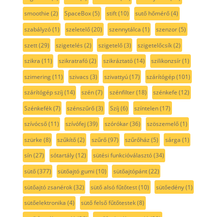
smoothie
(2)
SpaceBox
(5)
stift
(10)
sutő hőmérő
(4)
szabályzó
(1)
szeletelő
(20)
szennytálca
(1)
szenzor
(5)
szett
(29)
szigetelés
(2)
szigetelő
(3)
szigetelőcsík
(2)
szikra
(11)
szikratrafó
(2)
szikráztató
(14)
szilikonzsír
(1)
szimering
(11)
szivacs
(3)
szivattyú
(17)
szárítógép
(101)
szárítógép szíj
(14)
szén
(7)
szénfilter
(18)
szénkefe
(12)
Szénkefék
(7)
szénszűrő
(3)
Szíj
(6)
színtelen
(17)
szívócső
(11)
szívófej
(39)
szórókar
(36)
szöszemelő
(1)
szürke
(8)
szűkítő
(2)
szűrő
(97)
szűrőház
(5)
sárga
(1)
sín
(27)
sótartály
(12)
sütési funkcióválasztó
(34)
sütő
(377)
sütőajtó gumi
(10)
sütőajtópánt
(22)
sütőajtó zsanérok
(32)
sütő alsó fűtőtest
(10)
sütőedény
(1)
sütőelektronika
(4)
sütő felső fűtőtestek
(8)