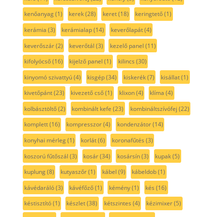
kenőanyag
(1)
kerek
(28)
keret
(18)
keringtető
(1)
kerámia
(3)
kerámialap
(14)
keverőlapát
(4)
keverőszár
(2)
keverőtál
(3)
kezelő panel
(11)
kifolyócső
(16)
kijelző panel
(1)
kilincs
(30)
kinyomó szivattyú
(4)
kisgép
(34)
kiskerék
(7)
kisállat
(1)
kivetőpánt
(23)
kivezető cső
(1)
klixon
(4)
klíma
(4)
kolbásztöltő
(2)
kombinált kefe
(23)
kombináltszívófej
(22)
komplett
(16)
kompresszor
(4)
kondenzátor
(14)
konyhai mérleg
(1)
korlát
(6)
koronafűtés
(3)
koszorú fűtőszál
(3)
kosár
(34)
kosársín
(3)
kupak
(5)
kuplung
(8)
kutyaszőr
(1)
kábel
(9)
kábeldob
(1)
kávédaráló
(3)
kávéfőző
(1)
kémény
(1)
kés
(16)
késtisztító
(1)
készlet
(38)
kétszintes
(4)
kézimixer
(5)