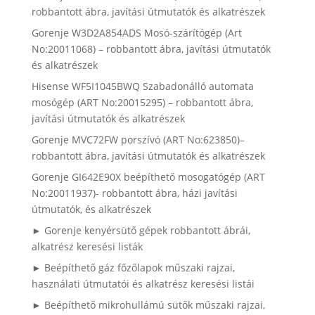
robbantott ábra, javítási útmutatók és alkatrészek
Gorenje W3D2A854ADS Mosó-szárítógép (Art
No:20011068) – robbantott ábra, javítási útmutatók
és alkatrészek
Hisense WF5I1045BWQ Szabadonálló automata
mosógép (ART No:20015295) – robbantott ábra,
javítási útmutatók és alkatrészek
Gorenje MVC72FW porszívó (ART No:623850)–
robbantott ábra, javítási útmutatók és alkatrészek
Gorenje GI642E90X beépíthető mosogatógép (ART
No:20011937)- robbantott ábra, házi javítási
útmutatók, és alkatrészek
► Gorenje kenyérsütő gépek robbantott ábrái,
alkatrész keresési listák
► Beépíthető gáz főzőlapok műszaki rajzai,
használati útmutatói és alkatrész keresési listái
► Beépíthető mikrohullámú sütők műszaki rajzai,