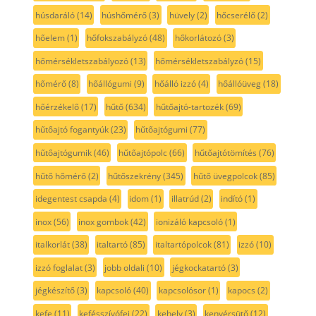
húsdaráló
(14)
húshőmérő
(3)
hüvely
(2)
hőcserélő
(2)
hőelem
(1)
hőfokszabályzó
(48)
hőkorlátozó
(3)
hőmérsékletszabályozó
(13)
hőmérsékletszabályzó
(15)
hőmérő
(8)
hőállógumi
(9)
hőálló izzó
(4)
hőállóüveg
(18)
hőérzékelő
(17)
hűtő
(634)
hűtőajtó-tartozék
(69)
hűtőajtó fogantyúk
(23)
hűtőajtógumi
(77)
hűtőajtógumik
(46)
hűtőajtópolc
(66)
hűtőajtótömítés
(76)
hűtő hőmérő
(2)
hűtőszekrény
(345)
hűtő üvegpolcok
(85)
idegentest csapda
(4)
idom
(1)
illatrúd
(2)
indító
(1)
inox
(56)
inox gombok
(42)
ionizáló kapcsoló
(1)
italkorlát
(38)
italtartó
(85)
italtartópolcok
(81)
izzó
(10)
izzó foglalat
(3)
jobb oldali
(10)
jégkockatartó
(3)
jégkészítő
(3)
kapcsoló
(40)
kapcsolósor
(1)
kapocs
(2)
kefe
(11)
kefésszívófej
(22)
kehely
(3)
kenyérsütő
(12)