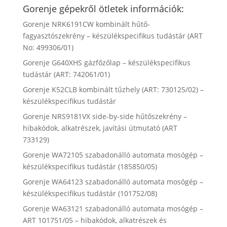
Gorenje gépekről ötletek információk:
Gorenje NRK6191CW kombinált hűtő-
fagyasztószekrény – készülékspecifikus tudástár (ART
No: 499306/01)
Gorenje G640XHS gázfőzőlap – készülékspecifikus
tudástár (ART: 742061/01)
Gorenje K52CLB kombinált tűzhely (ART: 730125/02) –
készülékspecifikus tudástár
Gorenje NRS9181VX side-by-side hűtőszekrény –
hibakódok, alkatrészek, javítási útmutató (ART
733129)
Gorenje WA72105 szabadonálló automata mosógép –
készülékspecifikus tudástár (185850/05)
Gorenje WA64123 szabadonálló automata mosógép –
készülékspecifikus tudástár (101752/08)
Gorenje WA63121 szabadonálló automata mosógép –
ART 101751/05 – hibakódok, alkatrészek és