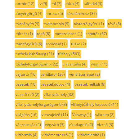
turmix
(12)
tv
(9)
tál
(7)
tálca
(4)
tálfedél
(3)
tányérgörgő
(4)
tárcsa
(5)
tárolórekesz
(37)
távirányító
(9)
távkapcsoló
(9)
távtartó gyűrű
(1)
tévé
(8)
tölcsér
(1)
töltő
(8)
tömszelence
(1)
tömítés
(67)
tömítőgyűrű
(6)
tömőrúd
(1)
tüske
(2)
tüzhely külsőüveg
(31)
tűzhely
(563)
tűzhelyforgatógomb
(22)
univerzális
(4)
v-szíj
(11)
vajtartó
(16)
ventilátor
(20)
ventilátorlapát
(2)
vezeték
(10)
vezetékdoboz
(4)
vezeték nélküli
(8)
vezető cső
(2)
villanytűzhely
(32)
villanytűzhelyforgatógomb
(3)
villanytűzhely kapcsoló
(11)
világítás
(16)
visszajelző
(11)
Vitaway
(1)
vákuum
(2)
vászonzsák
(2)
végzáró
(3)
vízadagoló
(2)
vízcső
(3)
vízforraló
(4)
vízkőmentesítő
(1)
vízkőtelenítő
(1)