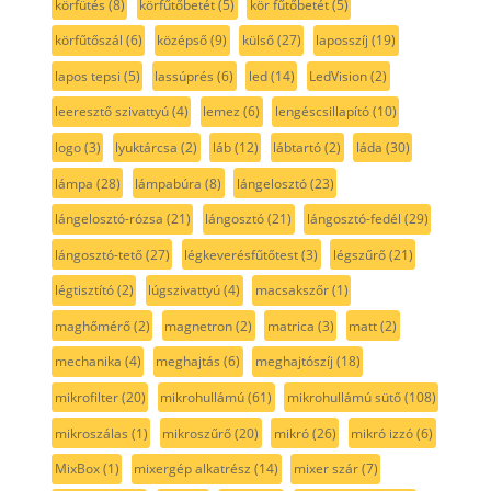
körfütés
(8)
körfűtőbetét
(5)
kör fűtőbetét
(5)
körfűtőszál
(6)
középső
(9)
külső
(27)
laposszíj
(19)
lapos tepsi
(5)
lassúprés
(6)
led
(14)
LedVision
(2)
leeresztő szivattyú
(4)
lemez
(6)
lengéscsillapító
(10)
logo
(3)
lyuktárcsa
(2)
láb
(12)
lábtartó
(2)
láda
(30)
lámpa
(28)
lámpabúra
(8)
lángelosztó
(23)
lángelosztó-rózsa
(21)
lángosztó
(21)
lángosztó-fedél
(29)
lángosztó-tető
(27)
légkeverésfűtőtest
(3)
légszűrő
(21)
légtisztító
(2)
lúgszivattyú
(4)
macsakszőr
(1)
maghőmérő
(2)
magnetron
(2)
matrica
(3)
matt
(2)
mechanika
(4)
meghajtás
(6)
meghajtószíj
(18)
mikrofilter
(20)
mikrohullámú
(61)
mikrohullámú sütő
(108)
mikroszálas
(1)
mikroszűrő
(20)
mikró
(26)
mikró izzó
(6)
MixBox
(1)
mixergép alkatrész
(14)
mixer szár
(7)