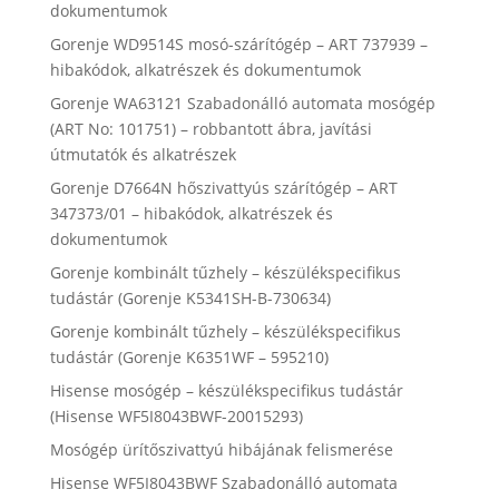
dokumentumok
Gorenje WD9514S mosó-szárítógép – ART 737939 –
hibakódok, alkatrészek és dokumentumok
Gorenje WA63121 Szabadonálló automata mosógép
(ART No: 101751) – robbantott ábra, javítási
útmutatók és alkatrészek
Gorenje D7664N hőszivattyús szárítógép – ART
347373/01 – hibakódok, alkatrészek és
dokumentumok
Gorenje kombinált tűzhely – készülékspecifikus
tudástár (Gorenje K5341SH-B-730634)
Gorenje kombinált tűzhely – készülékspecifikus
tudástár (Gorenje K6351WF – 595210)
Hisense mosógép – készülékspecifikus tudástár
(Hisense WF5I8043BWF-20015293)
Mosógép ürítőszivattyú hibájának felismerése
Hisense WF5I8043BWF Szabadonálló automata