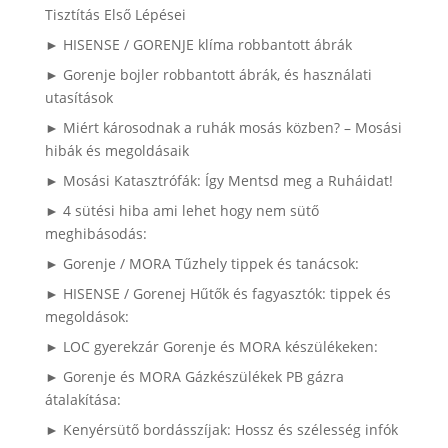
Tisztítás Első Lépései
► HISENSE / GORENJE klíma robbantott ábrák
► Gorenje bojler robbantott ábrák, és használati
utasítások
► Miért károsodnak a ruhák mosás közben? – Mosási
hibák és megoldásaik
► Mosási Katasztrófák: Így Mentsd meg a Ruháidat!
► 4 sütési hiba ami lehet hogy nem sütő
meghibásodás:
► Gorenje / MORA Tűzhely tippek és tanácsok:
► HISENSE / Gorenej Hűtők és fagyasztók: tippek és
megoldások:
► LOC gyerekzár Gorenje és MORA készülékeken:
► Gorenje és MORA Gázkészülékek PB gázra
átalakítása:
► Kenyérsütő bordásszíjak: Hossz és szélesség infók