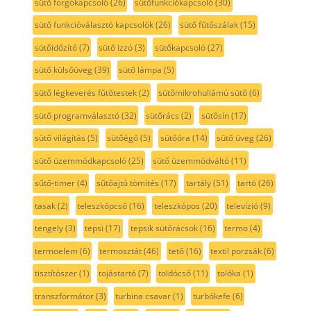
sütő forgókapcsoló
(26)
sütőfunkciókapcsoló
(30)
sütő funkcióválasztó kapcsolók
(26)
sütő fűtőszálak
(15)
sütőidőzítő
(7)
sütő izzó
(3)
sütőkapcsoló
(27)
sütő külsőüveg
(39)
sütő lámpa
(5)
sütő légkeverés fűtőtestek
(2)
sütőmikrohullámú sütő
(6)
sütő programválasztó
(32)
sütőrács
(2)
sütősín
(17)
sütő világítás
(5)
sütőégő
(5)
sütőóra
(14)
sütő üveg
(26)
sütő üzemmódkapcsoló
(25)
sütő üzemmódváltó
(11)
sűtő-timer
(4)
sűtőajtó tömítés
(17)
tartály
(51)
tartó
(26)
tasak
(2)
teleszkópcső
(16)
teleszkópos
(20)
televízió
(9)
tengely
(3)
tepsi
(17)
tepsik sütőrácsok
(16)
termo
(4)
termoelem
(6)
termosztát
(46)
tető
(16)
textil porzsák
(6)
tisztítószer
(1)
tojástartó
(7)
toldócső
(11)
tolóka
(1)
transzformátor
(3)
turbina csavar
(1)
turbókefe
(6)