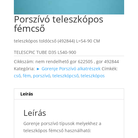
Porszívó teleszkópos
fémcső
teleszkópos toldócső (492844) L=54-90 CM
TELESCPIC TUBE D35 L540-900
Cikkszám:
nem rendelhető gor 622505 , gor 492844
Kategória:
► Gorenje Porszívó alkatrészek
Címkék:
cső
,
fém
,
porszívó
,
teleszkópcső
,
teleszkópos
Leírás
Leírás
Gorenje porszívó típusok melyekhez a
teleszkópos fémcső használható: