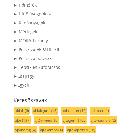
► Hőmérők
► Hűtő üvegpolcok
► Kenőanyagok
► Mérlegek
► MORA Tűzhely
► Porszívó HEPAFILTER
► Porszívó porzsák
► Tepsik és Sütőrácsok
►Csapágy
►Egyéb
Keresőszavak
ablak
(6)
ablakgumi
(18)
ablakkeret
(16)
adapter
(1)
ajtó
(137)
ajtóbimetál
(6)
ajtógumi
(102)
ajtóhatároló
(2)
ajtóhorog
(4)
ajtókampó
(4)
ajtókapcsoló
(18)