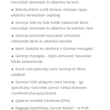
használati útmutatói és alkatrész keresés
► Mikrohullámú sütők leírásai, műszaki rajzai,
alkatrész keresésben segítség
► Gorenje Side by Side hűtők robbantott ábrái,
használati útmutaóti és alkatrész kereséshez lista
► Gorenje porszívók használati útmutatói,
robbantott ábrái és alkatrész keresés
► Miért rázkódik és vándorol a Gorenje mosógép?
► Gorenje mosógép – teljes útmutató: használat,
hibák, karbantartás
► Külső sütő ajtóüveg csere Gorenje és Mora
sütőknél
► Gorenje hűtő ajtógumi csere házilag – így
spórolhatsz tízezreket szerviz nélkül (Könnyen
cserélhető (hornyos) kivitel)
► Gyakran Ismételt Kérdések (GYIK)
► Ragyogó Gázfőzőlap, Karcok Nélkül? – A Profi