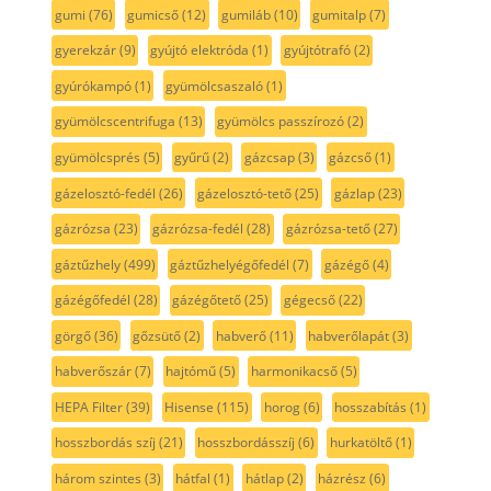
gumi
(76)
gumicső
(12)
gumiláb
(10)
gumitalp
(7)
gyerekzár
(9)
gyújtó elektróda
(1)
gyújtótrafó
(2)
gyúrókampó
(1)
gyümölcsaszaló
(1)
gyümölcscentrifuga
(13)
gyümölcs passzírozó
(2)
gyümölcsprés
(5)
gyűrű
(2)
gázcsap
(3)
gázcső
(1)
gázelosztó-fedél
(26)
gázelosztó-tető
(25)
gázlap
(23)
gázrózsa
(23)
gázrózsa-fedél
(28)
gázrózsa-tető
(27)
gáztűzhely
(499)
gáztűzhelyégőfedél
(7)
gázégő
(4)
gázégőfedél
(28)
gázégőtető
(25)
gégecső
(22)
görgő
(36)
gőzsütő
(2)
habverő
(11)
habverőlapát
(3)
habverőszár
(7)
hajtómű
(5)
harmonikacső
(5)
HEPA Filter
(39)
Hisense
(115)
horog
(6)
hosszabítás
(1)
hosszbordás szíj
(21)
hosszbordásszíj
(6)
hurkatöltő
(1)
három szintes
(3)
hátfal
(1)
hátlap
(2)
házrész
(6)