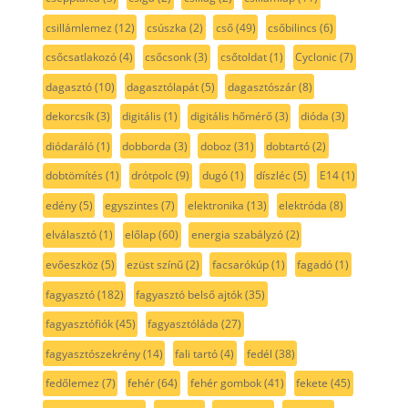
csillámlemez
(12)
csúszka
(2)
cső
(49)
csőbilincs
(6)
csőcsatlakozó
(4)
csőcsonk
(3)
csőtoldat
(1)
Cyclonic
(7)
dagasztó
(10)
dagasztólapát
(5)
dagasztószár
(8)
dekorcsík
(3)
digitális
(1)
digitális hőmérő
(3)
dióda
(3)
diódaráló
(1)
dobborda
(3)
doboz
(31)
dobtartó
(2)
dobtömítés
(1)
drótpolc
(9)
dugó
(1)
díszléc
(5)
E14
(1)
edény
(5)
egyszintes
(7)
elektronika
(13)
elektróda
(8)
elválasztó
(1)
előlap
(60)
energia szabályzó
(2)
evőeszköz
(5)
ezüst színű
(2)
facsarókúp
(1)
fagadó
(1)
fagyasztó
(182)
fagyasztó belső ajtók
(35)
fagyasztófiók
(45)
fagyasztóláda
(27)
fagyasztószekrény
(14)
fali tartó
(4)
fedél
(38)
fedőlemez
(7)
fehér
(64)
fehér gombok
(41)
fekete
(45)