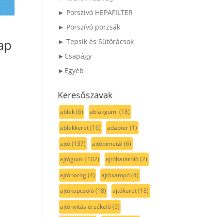
► Porszívó HEPAFILTER
► Porszívó porzsák
ap
► Tepsik és Sütőrácsok
►Csapágy
►Egyéb
Keresőszavak
ablak
(6)
ablakgumi
(18)
ablakkeret
(16)
adapter
(1)
ajtó
(137)
ajtóbimetál
(6)
ajtógumi
(102)
ajtóhatároló
(2)
ajtóhorog
(4)
ajtókampó
(4)
ajtókapcsoló
(18)
ajtókeret
(18)
ajtónyitás érzékelő
(6)