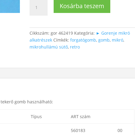
Retro
Kosárba teszem
mikró
gomb
mennyiség
Cikkszám:
gor 462419
Kategória:
► Gorenje mikró
alkatrészek
Címkék:
forgatógomb
,
gomb
,
mikró
,
mikrohullámú sütő
,
retro
 tekerő gomb használható:
Típus
ART szám
I
560183
00