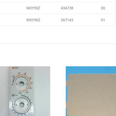
I
MXY90Z
434738
00
MXY90Z
567143
01