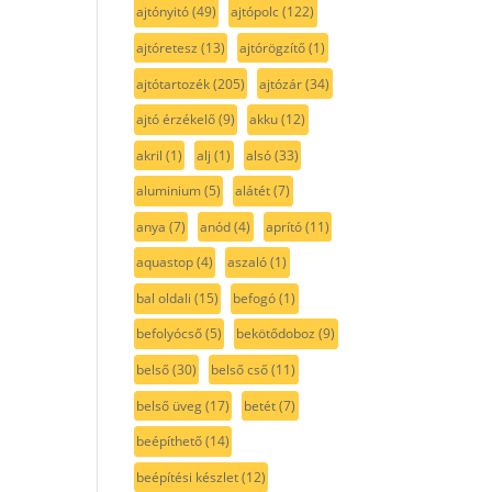
ajtónyitó
(49)
ajtópolc
(122)
ajtóretesz
(13)
ajtórögzítő
(1)
ajtótartozék
(205)
ajtózár
(34)
ajtó érzékelő
(9)
akku
(12)
akril
(1)
alj
(1)
alsó
(33)
aluminium
(5)
alátét
(7)
anya
(7)
anód
(4)
aprító
(11)
aquastop
(4)
aszaló
(1)
bal oldali
(15)
befogó
(1)
befolyócső
(5)
bekötődoboz
(9)
belső
(30)
belső cső
(11)
belső üveg
(17)
betét
(7)
beépíthető
(14)
beépítési készlet
(12)