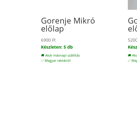
Gorenje Mikró
Go
előlap
el
6900
Ft
520
Készleten: 5 db
Kész
🚚 Akár másnapi szállítás
🚚 Ak
✅ Magyar raktárról
✅ Mag