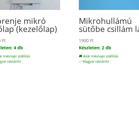
renje mikró
Mikrohullámú
őlap (kezelőlap)
sütőbe csillám l
0
Ft
1900
Ft
leten: 4 db
Készleten: 2 db
ár másnapi szállítás
🚚 Akár másnapi szállítás
yar raktárról
✅ Magyar raktárról