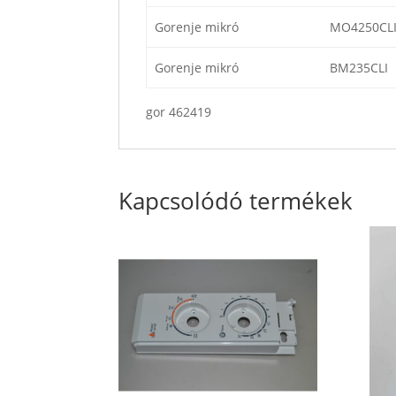
Gorenje mikró
MO4250CL
Gorenje mikró
BM235CLI
gor 462419
Kapcsolódó termékek