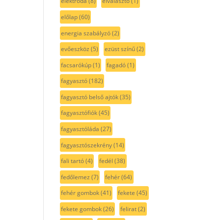
elektróda
(8)
elválasztó
(1)
előlap
(60)
energia szabályzó
(2)
evőeszköz
(5)
ezüst színű
(2)
facsarókúp
(1)
fagadó
(1)
fagyasztó
(182)
fagyasztó belső ajtók
(35)
fagyasztófiók
(45)
fagyasztóláda
(27)
fagyasztószekrény
(14)
fali tartó
(4)
fedél
(38)
fedőlemez
(7)
fehér
(64)
fehér gombok
(41)
fekete
(45)
fekete gombok
(26)
felirat
(2)