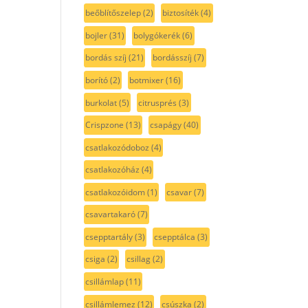
beőblítőszelep
(2)
biztosíték
(4)
bojler
(31)
bolygókerék
(6)
bordás szíj
(21)
bordásszíj
(7)
borító
(2)
botmixer
(16)
burkolat
(5)
citrusprés
(3)
Crispzone
(13)
csapágy
(40)
csatlakozódoboz
(4)
csatlakozóház
(4)
csatlakozóidom
(1)
csavar
(7)
csavartakaró
(7)
csepptartály
(3)
csepptálca
(3)
csiga
(2)
csillag
(2)
csillámlap
(11)
csillámlemez
(12)
csúszka
(2)