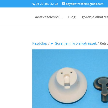
06-20-482-32-08
boyalkatreszek@gmail.com
Adatkezelésről…
Blog
gorenje alkatr
Kezdőlap
/
► Gorenje mikró alkatrészek
/ Retr