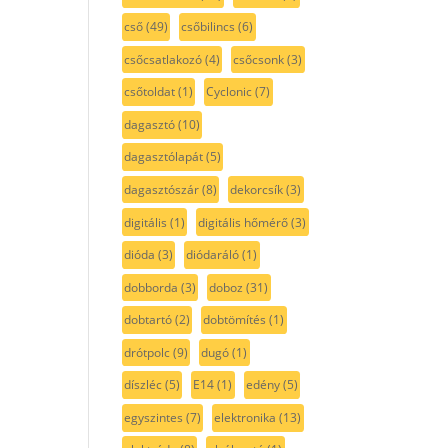
cső
(49)
csőbilincs
(6)
csőcsatlakozó
(4)
csőcsonk
(3)
csőtoldat
(1)
Cyclonic
(7)
dagasztó
(10)
dagasztólapát
(5)
dagasztószár
(8)
dekorcsík
(3)
digitális
(1)
digitális hőmérő
(3)
dióda
(3)
diódaráló
(1)
dobborda
(3)
doboz
(31)
dobtartó
(2)
dobtömítés
(1)
drótpolc
(9)
dugó
(1)
díszléc
(5)
E14
(1)
edény
(5)
egyszintes
(7)
elektronika
(13)