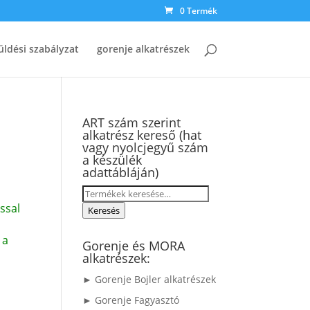
0 Termék
üldési szabályzat
gorenje alkatrészek
ART szám szerint
alkatrész kereső (hat
vagy nyolcjegyű szám
a készülék
adattábláján)
Keresés
ssal
a
Keresés
következőre:
 a
Gorenje és MORA
alkatrészek:
► Gorenje Bojler alkatrészek
► Gorenje Fagyasztó