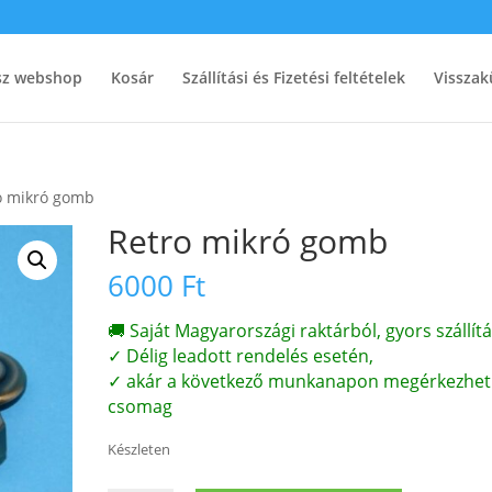
ész webshop
Kosár
Szállítási és Fizetési feltételek
Visszak
o mikró gomb
Retro mikró gomb
6000
Ft
🚚 Saját Magyarországi raktárból, gyors szállítá
✓ Délig leadott rendelés esetén,
✓ akár a következő munkanapon megérkezhet
csomag
Készleten