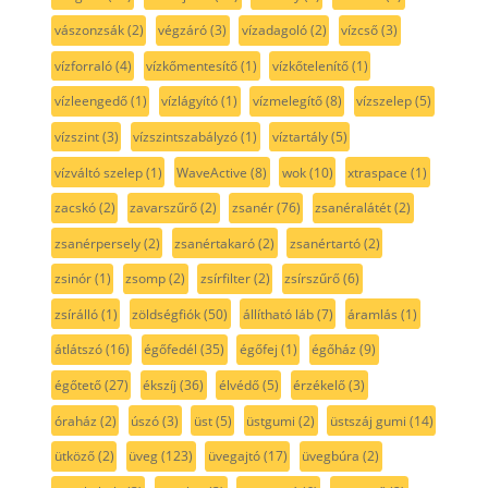
vászonzsák
(2)
végzáró
(3)
vízadagoló
(2)
vízcső
(3)
vízforraló
(4)
vízkőmentesítő
(1)
vízkőtelenítő
(1)
vízleengedő
(1)
vízlágyító
(1)
vízmelegítő
(8)
vízszelep
(5)
vízszint
(3)
vízszintszabályzó
(1)
víztartály
(5)
vízváltó szelep
(1)
WaveActive
(8)
wok
(10)
xtraspace
(1)
zacskó
(2)
zavarszűrő
(2)
zsanér
(76)
zsanéralátét
(2)
zsanérpersely
(2)
zsanértakaró
(2)
zsanértartó
(2)
zsinór
(1)
zsomp
(2)
zsírfilter
(2)
zsírszűrő
(6)
zsírálló
(1)
zöldségfiók
(50)
állítható láb
(7)
áramlás
(1)
átlátszó
(16)
égőfedél
(35)
égőfej
(1)
égőház
(9)
égőtető
(27)
ékszíj
(36)
élvédő
(5)
érzékelő
(3)
óraház
(2)
úszó
(3)
üst
(5)
üstgumi
(2)
üstszáj gumi
(14)
ütköző
(2)
üveg
(123)
üvegajtó
(17)
üvegbúra
(2)