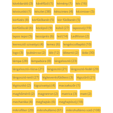
kávédaráló
(3)
kávéfőző
(1)
kémény
(1)
kés
(16)
késtisztító
(1)
készlet
(38)
kétszintes
(4)
kézimixer
(5)
körfütés
(8)
körfűtőbetét
(5)
kör fűtőbetét
(5)
körfűtőszál
(6)
középső
(9)
külső
(27)
laposszíj
(19)
lapos tepsi
(5)
lassúprés
(6)
led
(14)
LedVision
(2)
leeresztő szivattyú
(4)
lemez
(6)
lengéscsillapító
(10)
logo
(3)
lyuktárcsa
(2)
láb
(12)
lábtartó
(2)
láda
(30)
lámpa
(28)
lámpabúra
(8)
lángelosztó
(23)
lángelosztó-rózsa
(21)
lángosztó
(21)
lángosztó-fedél
(29)
lángosztó-tető
(27)
légkeverésfűtőtest
(3)
légszűrő
(21)
légtisztító
(2)
lúgszivattyú
(4)
macsakszőr
(1)
maghőmérő
(2)
magnetron
(2)
matrica
(3)
matt
(2)
mechanika
(4)
meghajtás
(6)
meghajtószíj
(18)
mikrofilter
(20)
mikrohullámú
(61)
mikrohullámú sütő
(108)