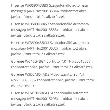
Hisense WF3S9043BB3 Szabadonálló automata
mosógép (ART No:20013534)– robbantott ábra,
javítási útmutatók és alkatrészek
Hisense WF3S8043BW3 Szabadonálló automata
mosógép (ART No:20013533) – robbantott ábra,
javítási útmutatók és alkatrészek
Hisense WF3S9043BW3 Szabadonálló automata
mosógép (ART No:20013532)– robbantott ábra,
javítási útmutatók és alkatrészek
Gorenje WC48G4BG4 Borhűtő (ART No:20013868) –
robbantott ábra, javítási útmutatók és alkatrészek
Gorenje W3D2A854ADS Mosó-szárítógép (Art
No:20011068) – robbantott ábra, javítási útmutatók
és alkatrészek
Hisense WF5I1045BWQ Szabadonálló automata
mosógép (ART No:20015295) – robbantott ábra,
javítási útmutatók és alkatrészek