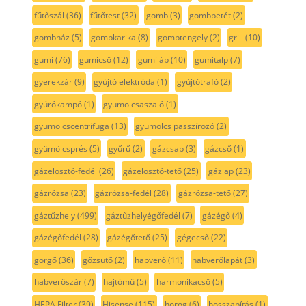
fűtőszál
(36)
fűtőtest
(32)
gomb
(3)
gombbetét
(2)
gombház
(5)
gombkarika
(8)
gombtengely
(2)
grill
(10)
gumi
(76)
gumicső
(12)
gumiláb
(10)
gumitalp
(7)
gyerekzár
(9)
gyújtó elektróda
(1)
gyújtótrafó
(2)
gyúrókampó
(1)
gyümölcsaszaló
(1)
gyümölcscentrifuga
(13)
gyümölcs passzírozó
(2)
gyümölcsprés
(5)
gyűrű
(2)
gázcsap
(3)
gázcső
(1)
gázelosztó-fedél
(26)
gázelosztó-tető
(25)
gázlap
(23)
gázrózsa
(23)
gázrózsa-fedél
(28)
gázrózsa-tető
(27)
gáztűzhely
(499)
gáztűzhelyégőfedél
(7)
gázégő
(4)
gázégőfedél
(28)
gázégőtető
(25)
gégecső
(22)
görgő
(36)
gőzsütő
(2)
habverő
(11)
habverőlapát
(3)
habverőszár
(7)
hajtómű
(5)
harmonikacső
(5)
HEPA Filter
(39)
Hisense
(115)
horog
(6)
hosszabítás
(1)