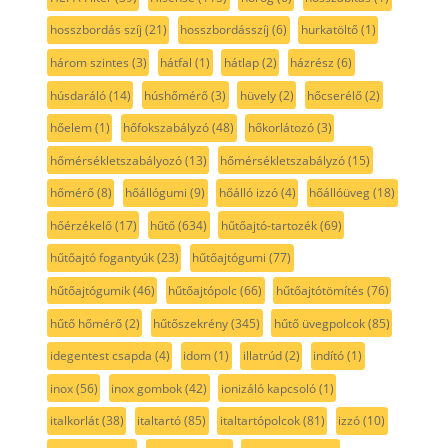
hosszbordás szíj
(21)
hosszbordásszíj
(6)
hurkatöltő
(1)
három szintes
(3)
hátfal
(1)
hátlap
(2)
házrész
(6)
húsdaráló
(14)
húshőmérő
(3)
hüvely
(2)
hőcserélő
(2)
hőelem
(1)
hőfokszabályzó
(48)
hőkorlátozó
(3)
hőmérsékletszabályozó
(13)
hőmérsékletszabályzó
(15)
hőmérő
(8)
hőállógumi
(9)
hőálló izzó
(4)
hőállóüveg
(18)
hőérzékelő
(17)
hűtő
(634)
hűtőajtó-tartozék
(69)
hűtőajtó fogantyúk
(23)
hűtőajtógumi
(77)
hűtőajtógumik
(46)
hűtőajtópolc
(66)
hűtőajtótömítés
(76)
hűtő hőmérő
(2)
hűtőszekrény
(345)
hűtő üvegpolcok
(85)
idegentest csapda
(4)
idom
(1)
illatrúd
(2)
indító
(1)
inox
(56)
inox gombok
(42)
ionizáló kapcsoló
(1)
italkorlát
(38)
italtartó
(85)
italtartópolcok
(81)
izzó
(10)