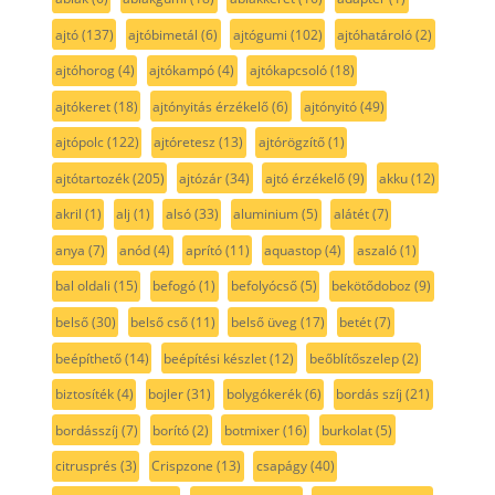
ajtó
(137)
ajtóbimetál
(6)
ajtógumi
(102)
ajtóhatároló
(2)
ajtóhorog
(4)
ajtókampó
(4)
ajtókapcsoló
(18)
ajtókeret
(18)
ajtónyitás érzékelő
(6)
ajtónyitó
(49)
ajtópolc
(122)
ajtóretesz
(13)
ajtórögzítő
(1)
ajtótartozék
(205)
ajtózár
(34)
ajtó érzékelő
(9)
akku
(12)
akril
(1)
alj
(1)
alsó
(33)
aluminium
(5)
alátét
(7)
anya
(7)
anód
(4)
aprító
(11)
aquastop
(4)
aszaló
(1)
bal oldali
(15)
befogó
(1)
befolyócső
(5)
bekötődoboz
(9)
belső
(30)
belső cső
(11)
belső üveg
(17)
betét
(7)
beépíthető
(14)
beépítési készlet
(12)
beőblítőszelep
(2)
biztosíték
(4)
bojler
(31)
bolygókerék
(6)
bordás szíj
(21)
bordásszíj
(7)
borító
(2)
botmixer
(16)
burkolat
(5)
citrusprés
(3)
Crispzone
(13)
csapágy
(40)