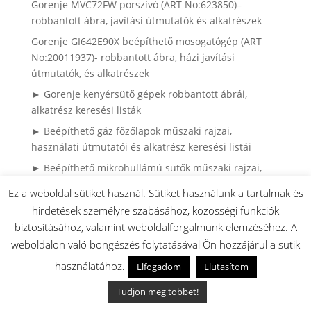
Gorenje MVC72FW porszívó (ART No:623850)–
robbantott ábra, javítási útmutatók és alkatrészek
Gorenje GI642E90X beépíthető mosogatógép (ART
No:20011937)- robbantott ábra, házi javítási
útmutatók, és alkatrészek
► Gorenje kenyérsütő gépek robbantott ábrái,
alkatrész keresési listák
► Beépíthető gáz főzőlapok műszaki rajzai,
használati útmutatói és alkatrész keresési listái
► Beépíthető mikrohullámú sütők műszaki rajzai,
használati útmutatói és alkatrész keresés
Ez a weboldal sütiket használ. Sütiket használunk a tartalmak és
► Mikrohullámú sütők leírásai, műszaki rajzai,
hirdetések személyre szabásához, közösségi funkciók
alkatrész keresésben segítség
biztosításához, valamint weboldalforgalmunk elemzéséhez. A
► Gorenje Side by Side hűtők robbantott ábrái,
weboldalon való böngészés folytatásával Ön hozzájárul a sütik
használati útmutaóti és alkatrész kereséshez lista
használatához.
Elfogadom
Elutasítom
► Gorenje porszívók használati útmutatói,
Tudjon meg többet!
robbantott ábrái és alkatrész keresés