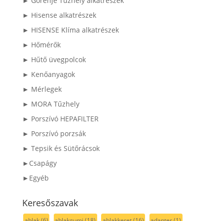
► Gorenje Tűzhely alkatrészek
► Hisense alkatrészek
► HISENSE Klíma alkatrészek
► Hőmérők
► Hűtő üvegpolcok
► Kenőanyagok
► Mérlegek
► MORA Tűzhely
► Porszívó HEPAFILTER
► Porszívó porzsák
► Tepsik és Sütőrácsok
►Csapágy
►Egyéb
Keresőszavak
ablak
(6)
ablakgumi
(18)
ablakkeret
(16)
adapter
(1)