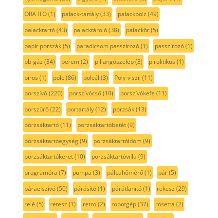
ORA ITO
(1)
palack-tartály
(33)
palackpolc
(49)
palacktartó
(43)
palacktároló
(38)
palackőr
(5)
papír porszák
(5)
paradicsom passzírozó
(1)
passzírozó
(1)
pb-gáz
(34)
perem
(2)
pillangószelep
(3)
pirolitikus
(1)
piros
(1)
polc
(86)
polcél
(3)
Poly-v szíj
(11)
porszívó
(220)
porszívócső
(10)
porszívókefe
(11)
porszűrő
(22)
portartály
(12)
porzsák
(13)
porzsáktartó
(11)
porzsáktartóbetét
(9)
porzsáktartóegység
(9)
porzsáktartóidom
(9)
porzsáktartókeret
(10)
porzsáktartóvilla
(9)
programóra
(7)
pumpa
(3)
pálcahőmérő
(1)
pár
(5)
páraelszívó
(50)
párásító
(1)
párátlanító
(1)
rekesz
(29)
relé
(5)
retesz
(1)
retro
(2)
robotgép
(37)
rosetta
(2)