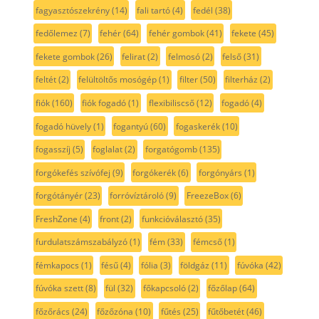
fagyasztószekrény
(14)
fali tartó
(4)
fedél
(38)
fedőlemez
(7)
fehér
(64)
fehér gombok
(41)
fekete
(45)
fekete gombok
(26)
felirat
(2)
felmosó
(2)
felső
(31)
feltét
(2)
felültöltős mosógép
(1)
filter
(50)
filterház
(2)
fiók
(160)
fiók fogadó
(1)
flexibiliscső
(12)
fogadó
(4)
fogadó hüvely
(1)
fogantyú
(60)
fogaskerék
(10)
fogasszíj
(5)
foglalat
(2)
forgatógomb
(135)
forgókefés szívófej
(9)
forgókerék
(6)
forgónyárs
(1)
forgótányér
(23)
forróvíztároló
(9)
FreezeBox
(6)
FreshZone
(4)
front
(2)
funkcióválasztó
(35)
furdulatszámszabályzó
(1)
fém
(33)
fémcső
(1)
fémkapocs
(1)
fésű
(4)
fólia
(3)
földgáz
(11)
fúvóka
(42)
fúvóka szett
(8)
fül
(32)
főkapcsoló
(2)
főzőlap
(64)
főzőrács
(24)
főzőzóna
(10)
fűtés
(25)
fűtőbetét
(46)