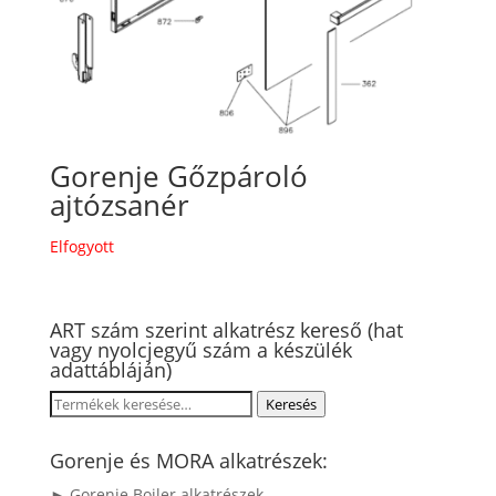
Gorenje Gőzpároló
ajtózsanér
Elfogyott
ART szám szerint alkatrész kereső (hat
vagy nyolcjegyű szám a készülék
adattábláján)
Keresés
Keresés
a
következőre:
Gorenje és MORA alkatrészek:
► Gorenje Bojler alkatrészek