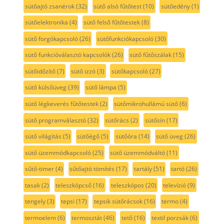
sütőajtó zsanérok
(32)
sütő alsó fűtőtest
(10)
sütőedény
(1)
sütőelektronika
(4)
sütő felső fűtőtestek
(8)
sütő forgókapcsoló
(26)
sütőfunkciókapcsoló
(30)
sütő funkcióválasztó kapcsolók
(26)
sütő fűtőszálak
(15)
sütőidőzítő
(7)
sütő izzó
(3)
sütőkapcsoló
(27)
sütő külsőüveg
(39)
sütő lámpa
(5)
sütő légkeverés fűtőtestek
(2)
sütőmikrohullámú sütő
(6)
sütő programválasztó
(32)
sütőrács
(2)
sütősín
(17)
sütő világítás
(5)
sütőégő
(5)
sütőóra
(14)
sütő üveg
(26)
sütő üzemmódkapcsoló
(25)
sütő üzemmódváltó
(11)
sűtő-timer
(4)
sűtőajtó tömítés
(17)
tartály
(51)
tartó
(26)
tasak
(2)
teleszkópcső
(16)
teleszkópos
(20)
televízió
(9)
tengely
(3)
tepsi
(17)
tepsik sütőrácsok
(16)
termo
(4)
termoelem
(6)
termosztát
(46)
tető
(16)
textil porzsák
(6)