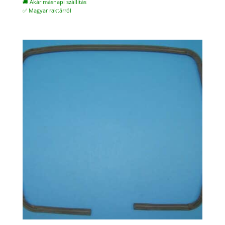
🚚 Akár másnapi szállítás
✅ Magyar raktárról