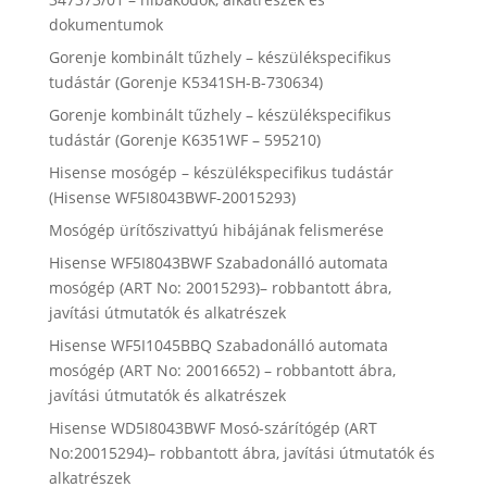
dokumentumok
Gorenje kombinált tűzhely – készülékspecifikus
tudástár (Gorenje K5341SH-B-730634)
Gorenje kombinált tűzhely – készülékspecifikus
tudástár (Gorenje K6351WF – 595210)
Hisense mosógép – készülékspecifikus tudástár
(Hisense WF5I8043BWF-20015293)
Mosógép ürítőszivattyú hibájának felismerése
Hisense WF5I8043BWF Szabadonálló automata
mosógép (ART No: 20015293)– robbantott ábra,
javítási útmutatók és alkatrészek
Hisense WF5I1045BBQ Szabadonálló automata
mosógép (ART No: 20016652) – robbantott ábra,
javítási útmutatók és alkatrészek
Hisense WD5I8043BWF Mosó-szárítógép (ART
No:20015294)– robbantott ábra, javítási útmutatók és
alkatrészek