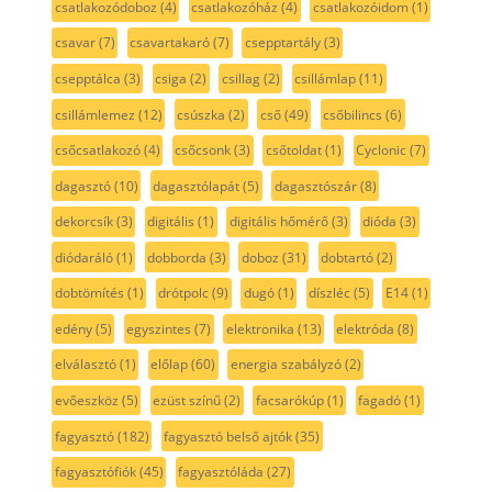
csatlakozódoboz
(4)
csatlakozóház
(4)
csatlakozóidom
(1)
csavar
(7)
csavartakaró
(7)
csepptartály
(3)
csepptálca
(3)
csiga
(2)
csillag
(2)
csillámlap
(11)
csillámlemez
(12)
csúszka
(2)
cső
(49)
csőbilincs
(6)
csőcsatlakozó
(4)
csőcsonk
(3)
csőtoldat
(1)
Cyclonic
(7)
dagasztó
(10)
dagasztólapát
(5)
dagasztószár
(8)
dekorcsík
(3)
digitális
(1)
digitális hőmérő
(3)
dióda
(3)
diódaráló
(1)
dobborda
(3)
doboz
(31)
dobtartó
(2)
dobtömítés
(1)
drótpolc
(9)
dugó
(1)
díszléc
(5)
E14
(1)
edény
(5)
egyszintes
(7)
elektronika
(13)
elektróda
(8)
elválasztó
(1)
előlap
(60)
energia szabályzó
(2)
evőeszköz
(5)
ezüst színű
(2)
facsarókúp
(1)
fagadó
(1)
fagyasztó
(182)
fagyasztó belső ajtók
(35)
fagyasztófiók
(45)
fagyasztóláda
(27)