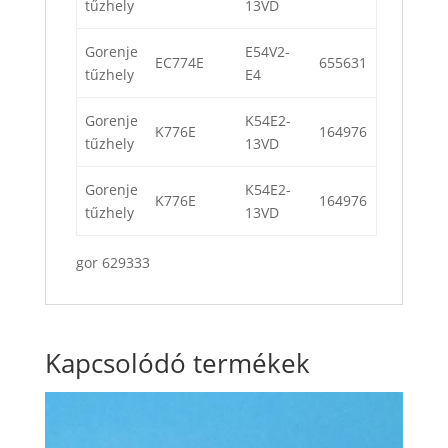
tűzhely
13VD
Gorenje
E54V2-
EC774E
655631
tűzhely
E4
Gorenje
K54E2-
K776E
164976
tűzhely
13VD
Gorenje
K54E2-
K776E
164976
tűzhely
13VD
gor 629333
Kapcsolódó termékek