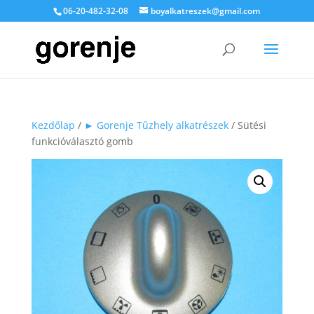
06-20-482-32-08
boyalkatreszek@gmail.com
Kezdőlap
/
► Gorenje Tűzhely alkatrészek
/ Sütési
funkcióválasztó gomb