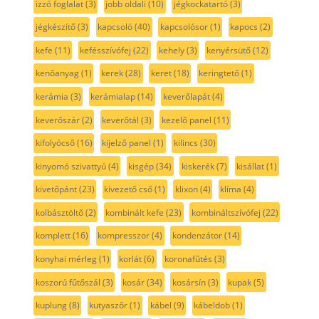
izzó foglalat
(3)
jobb oldali
(10)
jégkockatartó
(3)
jégkészítő
(3)
kapcsoló
(40)
kapcsolósor
(1)
kapocs
(2)
kefe
(11)
kefésszívófej
(22)
kehely
(3)
kenyérsütő
(12)
kenőanyag
(1)
kerek
(28)
keret
(18)
keringtető
(1)
kerámia
(3)
kerámialap
(14)
keverőlapát
(4)
keverőszár
(2)
keverőtál
(3)
kezelő panel
(11)
kifolyócső
(16)
kijelző panel
(1)
kilincs
(30)
kinyomó szivattyú
(4)
kisgép
(34)
kiskerék
(7)
kisállat
(1)
kivetőpánt
(23)
kivezető cső
(1)
klixon
(4)
klíma
(4)
kolbásztöltő
(2)
kombinált kefe
(23)
kombináltszívófej
(22)
komplett
(16)
kompresszor
(4)
kondenzátor
(14)
konyhai mérleg
(1)
korlát
(6)
koronafűtés
(3)
koszorú fűtőszál
(3)
kosár
(34)
kosársín
(3)
kupak
(5)
kuplung
(8)
kutyaszőr
(1)
kábel
(9)
kábeldob
(1)