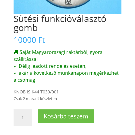
Sütési funkcióválasztó
gomb
10000
Ft
🚚 Saját Magyarországi raktárból, gyors
szállítással
✓ Délig leadott rendelés esetén,
✓ akár a következő munkanapon megérkezhet
a csomag
KNOB IS K44 T039/9011
Csak 2 maradt készleten
Sütési
Kosárba teszem
funkcióválasztó
gomb
mennyiség