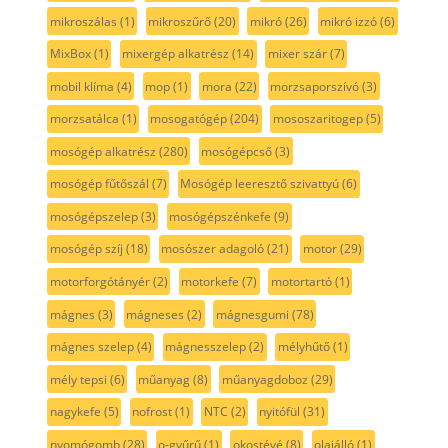
mikroszálas
(1)
mikroszűrő
(20)
mikró
(26)
mikró izzó
(6)
MixBox
(1)
mixergép alkatrész
(14)
mixer szár
(7)
mobil klíma
(4)
mop
(1)
mora
(22)
morzsaporszívó
(3)
morzsatálca
(1)
mosogatógép
(204)
mososzaritogep
(5)
mosógép alkatrész
(280)
mosógépcső
(3)
mosógép fűtőszál
(7)
Mosógép leeresztő szivattyú
(6)
mosógépszelep
(3)
mosógépszénkefe
(9)
mosógép szíj
(18)
mosószer adagoló
(21)
motor
(29)
motorforgótányér
(2)
motorkefe
(7)
motortartó
(1)
mágnes
(3)
mágneses
(2)
mágnesgumi
(78)
mágnes szelep
(4)
mágnesszelep
(2)
mélyhűtő
(1)
mély tepsi
(6)
műanyag
(8)
műanyagdoboz
(29)
nagykefe
(5)
nofrost
(1)
NTC
(2)
nyitófül
(31)
nyomógomb
(28)
o-gyűrű
(1)
okostévé
(8)
olajálló
(1)