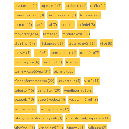
tisztítószer
(1)
tojástartó
(7)
toldócső
(11)
tolóka
(1)
transzformátor
(3)
turbina csavar
(1)
turbókefe
(6)
turmix
(12)
tv
(9)
tál
(7)
tálca
(4)
tálfedél
(3)
tányérgörgő
(4)
tárcsa
(5)
tárolórekesz
(37)
távirányító
(9)
távkapcsoló
(9)
távtartó gyűrű
(1)
tévé
(8)
tölcsér
(1)
töltő
(8)
tömszelence
(1)
tömítés
(67)
tömítőgyűrű
(6)
tömőrúd
(1)
tüske
(2)
tüzhely külsőüveg
(31)
tűzhely
(563)
tűzhelyforgatógomb
(22)
univerzális
(4)
v-szíj
(11)
vajtartó
(16)
ventilátor
(20)
ventilátorlapát
(2)
vezeték
(10)
vezetékdoboz
(4)
vezeték nélküli
(8)
vezető cső
(2)
villanytűzhely
(32)
villanytűzhelyforgatógomb
(3)
villanytűzhely kapcsoló
(11)
világítás
(16)
visszajelző
(11)
Vitaway
(1)
vákuum
(2)