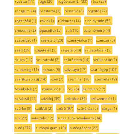
rozetta
(11)
rugó
(20)
rugós-zsanér
(33)
rács
(27)
rácsgumi
(4)
rácstartó
(3)
résszívó
(8)
rögzítő
(27)
rögzítőfül
(1)
rövid
(1)
rúdmixer
(14)
side by side
(53)
smoothie
(2)
SpaceBox
(5)
stift
(10)
sutő hőmérő
(4)
szabályzó
(1)
szeletelő
(20)
szennytálca
(1)
szenzor
(5)
szett
(29)
szigetelés
(2)
szigetelő
(3)
szigetelőcsík
(2)
szikra
(11)
szikratrafó
(2)
szikráztató
(14)
szilikonzsír
(1)
szimering
(11)
szivacs
(3)
szivattyú
(17)
szárítógép
(101)
szárítógép szíj
(14)
szén
(7)
szénfilter
(18)
szénkefe
(12)
Szénkefék
(7)
szénszűrő
(3)
Szíj
(6)
színtelen
(17)
szívócső
(11)
szívófej
(39)
szórókar
(36)
szöszemelő
(1)
szürke
(8)
szűkítő
(2)
szűrő
(97)
szűrőház
(5)
sárga
(1)
sín
(27)
sótartály
(12)
sütési funkcióválasztó
(34)
sütő
(377)
sütőajtó gumi
(10)
sütőajtópánt
(22)