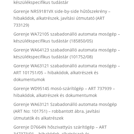
készülékspecifikus tudástár
Gorenje NRS9181VX side-by-side hűtőszekrény –
hibakódok, alkatrészek, javítási útmutató (ART
733129)
Gorenje WA72105 szabadonálló automata mosógép –
készülékspecifikus tudástár (185850/05)
Gorenje WA64123 szabadonálló automata mosógép –
készülékspecifikus tudástár (101752/08)
Gorenje WA63121 szabadonálló automata mosógép –
ART 101751/05 – hibakódok, alkatrészek és
dokumentumok
Gorenje WD9514S mosó-szárítógép – ART 737939 –
hibakódok, alkatrészek és dokumentumok
Gorenje WA63121 Szabadonálló automata mosógép
(ART No: 101751) – robbantott ábra, javítási
útmutatók és alkatrészek
Gorenje D7664N hőszivattyús szárítógép – ART
347373/01 – hibakódok, alkatrészek és