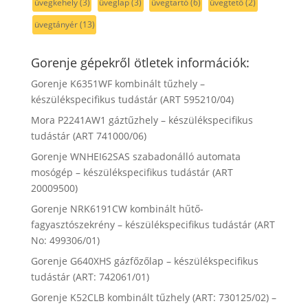
üvegkehely
(3)
üveglap
(3)
üvegtartó
(6)
üvegtető
(2)
üvegtányér
(13)
Gorenje gépekről ötletek információk:
Gorenje K6351WF kombinált tűzhely –
készülékspecifikus tudástár (ART 595210/04)
Mora P2241AW1 gáztűzhely – készülékspecifikus
tudástár (ART 741000/06)
Gorenje WNHEI62SAS szabadonálló automata
mosógép – készülékspecifikus tudástár (ART
20009500)
Gorenje NRK6191CW kombinált hűtő-
fagyasztószekrény – készülékspecifikus tudástár (ART
No: 499306/01)
Gorenje G640XHS gázfőzőlap – készülékspecifikus
tudástár (ART: 742061/01)
Gorenje K52CLB kombinált tűzhely (ART: 730125/02) –