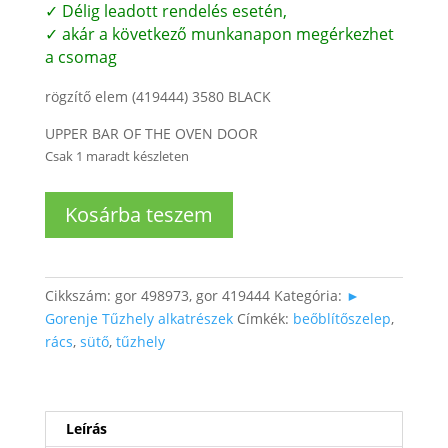
✓ Délig leadott rendelés esetén,
✓ akár a következő munkanapon megérkezhet
a csomag
rögzítő elem (419444) 3580 BLACK
UPPER BAR OF THE OVEN DOOR
Csak 1 maradt készleten
Sütő
Kosárba teszem
ajtó
szellőző
rács
mennyiség
Cikkszám:
gor 498973, gor 419444
Kategória:
►
Gorenje Tűzhely alkatrészek
Címkék:
beőblítőszelep
,
rács
,
sütő
,
tűzhely
Leírás