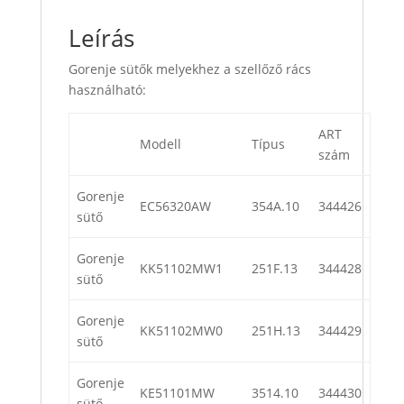
Leírás
Gorenje sütők melyekhez a szellőző rács
használható:
ART
Modell
Típus
szám
Gorenje
EC56320AW
354A.10
344426
sütő
Gorenje
KK51102MW1
251F.13
344428
sütő
Gorenje
KK51102MW0
251H.13
344429
sütő
Gorenje
KE51101MW
3514.10
344430
sütő