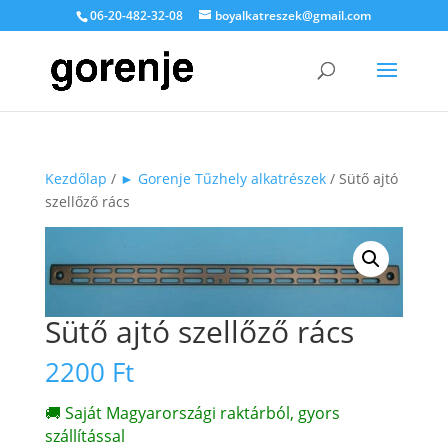
06-20-482-32-08
boyalkatreszek@gmail.com
Kezdőlap
/
► Gorenje Tűzhely alkatrészek
/ Sütő ajtó
szellőző rács
Sütő ajtó szellőző rács
2200
Ft
🚚 Saját Magyarországi raktárból, gyors
szállítással