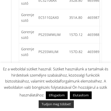
EC52106AX
352B.80
465986
sütő
Gorenje
EC51102AX0
351A.80
465987
sütő
Gorenje
PS255MWLIM
157D.12
465988
sütő
Gorenje
PS255MILIM
157D.82
465989
sütő
Gorenje
KS455MWLIM
255D.12
465990
Ez a weboldal sütiket használ. Sütiket használunk a tartalmak és
sütő
hirdetések személyre szabásához, közösségi funkciók
biztosításához, valamint weboldalforgalmunk elemzéséhez. A
Gorenje
KS455MBRLIM
255D.62
465991
weboldalon való böngészés folytatásával Ön hozzájárul a sütik
sütő
használatához.
Elfogadom
Elutasítom
Gorenje
EC52CLI1
352L.30
465992
Tudjon meg többet!
sütő