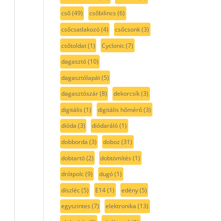
cső
(49)
csőbilincs
(6)
csőcsatlakozó
(4)
csőcsonk
(3)
csőtoldat
(1)
Cyclonic
(7)
dagasztó
(10)
dagasztólapát
(5)
dagasztószár
(8)
dekorcsík
(3)
digitális
(1)
digitális hőmérő
(3)
dióda
(3)
diódaráló
(1)
dobborda
(3)
doboz
(31)
dobtartó
(2)
dobtömítés
(1)
drótpolc
(9)
dugó
(1)
díszléc
(5)
E14
(1)
edény
(5)
egyszintes
(7)
elektronika
(13)