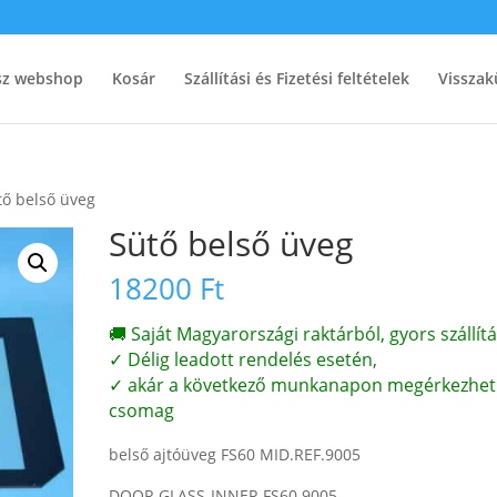
ész webshop
Kosár
Szállítási és Fizetési feltételek
Visszak
tő belső üveg
Sütő belső üveg
18200
Ft
🚚 Saját Magyarországi raktárból, gyors szállítá
✓ Délig leadott rendelés esetén,
✓ akár a következő munkanapon megérkezhet
csomag
belső ajtóüveg FS60 MID.REF.9005
DOOR GLASS-INNER FS60 9005