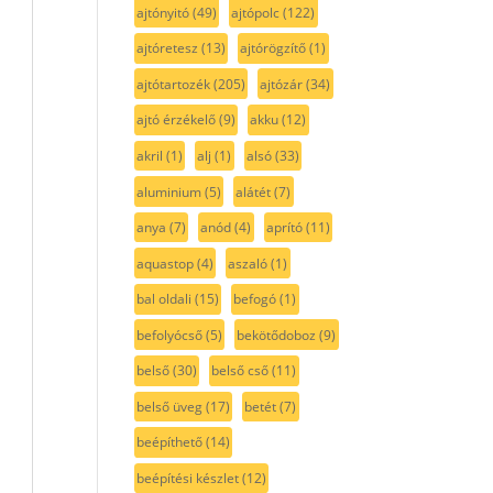
ajtónyitó
(49)
ajtópolc
(122)
ajtóretesz
(13)
ajtórögzítő
(1)
ajtótartozék
(205)
ajtózár
(34)
ajtó érzékelő
(9)
akku
(12)
akril
(1)
alj
(1)
alsó
(33)
aluminium
(5)
alátét
(7)
anya
(7)
anód
(4)
aprító
(11)
aquastop
(4)
aszaló
(1)
bal oldali
(15)
befogó
(1)
befolyócső
(5)
bekötődoboz
(9)
belső
(30)
belső cső
(11)
belső üveg
(17)
betét
(7)
beépíthető
(14)
beépítési készlet
(12)