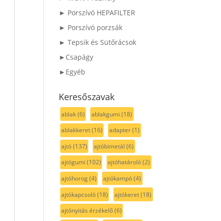
► Porszívó HEPAFILTER
► Porszívó porzsák
► Tepsik és Sütőrácsok
►Csapágy
►Egyéb
Keresőszavak
ablak
(6)
ablakgumi
(18)
ablakkeret
(16)
adapter
(1)
ajtó
(137)
ajtóbimetál
(6)
ajtógumi
(102)
ajtóhatároló
(2)
ajtóhorog
(4)
ajtókampó
(4)
ajtókapcsoló
(18)
ajtókeret
(18)
ajtónyitás érzékelő
(6)