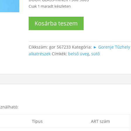
Csak 1 maradt készleten
Sütő
Kosárba teszem
belső
üveg
mennyiség
Cikkszám:
gor 567233
Kategória:
► Gorenje Tűzhely
alkatrészek
Címkék:
belső üveg
,
sütő
ználható:
Típus
ART szám