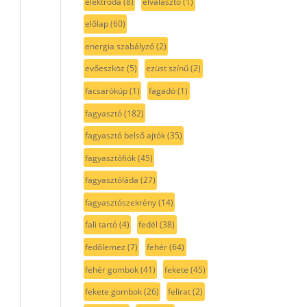
elektróda
(8)
elválasztó
(1)
előlap
(60)
energia szabályzó
(2)
evőeszköz
(5)
ezüst színű
(2)
facsarókúp
(1)
fagadó
(1)
fagyasztó
(182)
fagyasztó belső ajtók
(35)
fagyasztófiók
(45)
fagyasztóláda
(27)
fagyasztószekrény
(14)
fali tartó
(4)
fedél
(38)
fedőlemez
(7)
fehér
(64)
fehér gombok
(41)
fekete
(45)
fekete gombok
(26)
felirat
(2)