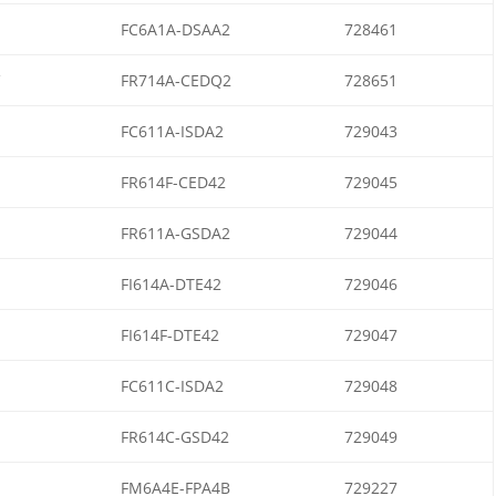
FC6A1A-DSAA2
728461
FR714A-CEDQ2
728651
FC611A-ISDA2
729043
FR614F-CED42
729045
FR611A-GSDA2
729044
FI614A-DTE42
729046
FI614F-DTE42
729047
FC611C-ISDA2
729048
FR614C-GSD42
729049
FM6A4E-FPA4B
729227