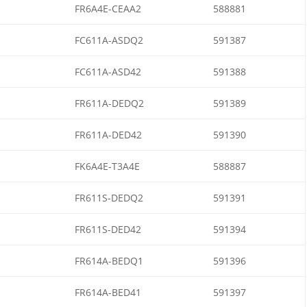
FR6A4E-CEAA2
588881
FC611A-ASDQ2
591387
FC611A-ASD42
591388
FR611A-DEDQ2
591389
FR611A-DED42
591390
FK6A4E-T3A4E
588887
FR611S-DEDQ2
591391
FR611S-DED42
591394
FR614A-BEDQ1
591396
FR614A-BED41
591397