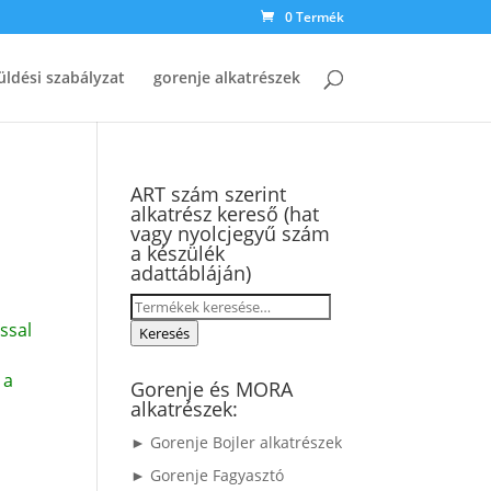
0 Termék
üldési szabályzat
gorenje alkatrészek
ART szám szerint
alkatrész kereső (hat
vagy nyolcjegyű szám
a készülék
adattábláján)
Keresés
ssal
a
Keresés
következőre:
 a
Gorenje és MORA
alkatrészek:
► Gorenje Bojler alkatrészek
► Gorenje Fagyasztó