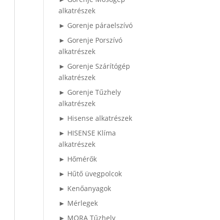
alkatrészek
► Gorenje páraelszívó
► Gorenje Porszívó
alkatrészek
► Gorenje Szárítógép
alkatrészek
► Gorenje Tűzhely
alkatrészek
► Hisense alkatrészek
► HISENSE Klíma
alkatrészek
► Hőmérők
► Hűtő üvegpolcok
► Kenőanyagok
► Mérlegek
► MORA Tűzhely