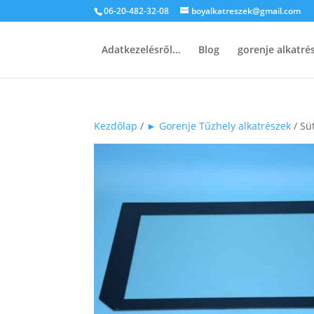
06-20-482-32-08
boyalkatreszek@gmail.com
Adatkezelésről…
Blog
gorenje alkatr
Kezdőlap
/
► Gorenje Tűzhely alkatrészek
/ Sü