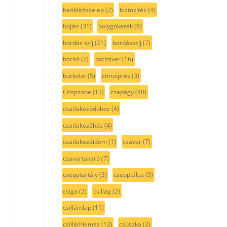
beőblítőszelep
(2)
biztosíték
(4)
bojler
(31)
bolygókerék
(6)
bordás szíj
(21)
bordásszíj
(7)
borító
(2)
botmixer
(16)
burkolat
(5)
citrusprés
(3)
Crispzone
(13)
csapágy
(40)
csatlakozódoboz
(4)
csatlakozóház
(4)
csatlakozóidom
(1)
csavar
(7)
csavartakaró
(7)
csepptartály
(3)
csepptálca
(3)
csiga
(2)
csillag
(2)
csillámlap
(11)
csillámlemez
(12)
csúszka
(2)