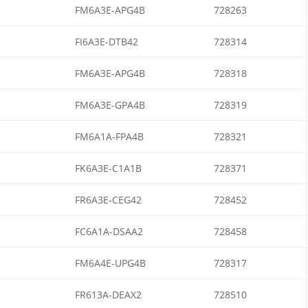
FM6A3E-APG4B
728263
FI6A3E-DTB42
728314
FM6A3E-APG4B
728318
FM6A3E-GPA4B
728319
FM6A1A-FPA4B
728321
FK6A3E-C1A1B
728371
FR6A3E-CEG42
728452
FC6A1A-DSAA2
728458
FM6A4E-UPG4B
728317
FR613A-DEAX2
728510