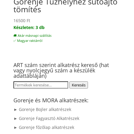
Gorenje Tűzhelyhez sütőajtó
tömítés
16500
Ft
Készleten: 3 db
🚚 Akár másnapi szállítás
✅ Magyar raktárról
ART szám szerint alkatrész kereső (hat
vagy nyolcjegyű szám a készülék
adattábláján)
Keresés
Keresés
a
következőre:
Gorenje és MORA alkatrészek:
► Gorenje Bojler alkatrészek
► Gorenje Fagyasztó Alkatrészek
► Gorenje főzőlap alkatrészek