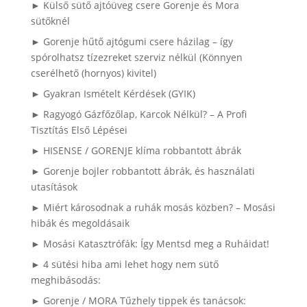
► Külső sütő ajtóüveg csere Gorenje és Mora
sütőknél
► Gorenje hűtő ajtógumi csere házilag – így
spórolhatsz tízezreket szerviz nélkül (Könnyen
cserélhető (hornyos) kivitel)
► Gyakran Ismételt Kérdések (GYIK)
► Ragyogó Gázfőzőlap, Karcok Nélkül? – A Profi
Tisztítás Első Lépései
► HISENSE / GORENJE klíma robbantott ábrák
► Gorenje bojler robbantott ábrák, és használati
utasítások
► Miért károsodnak a ruhák mosás közben? – Mosási
hibák és megoldásaik
► Mosási Katasztrófák: Így Mentsd meg a Ruháidat!
► 4 sütési hiba ami lehet hogy nem sütő
meghibásodás:
► Gorenje / MORA Tűzhely tippek és tanácsok: