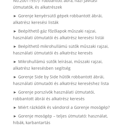
No:20011937)- robbantott ábra, házi javítási
útmutatók, és alkatrészek
► Gorenje kenyérsütő gépek robbantott ábrái,
alkatrész keresési listák
► Beépíthető gáz főzőlapok műszaki rajzai,
használati útmutatói és alkatrész keresési listái
► Beépíthető mikrohullámú sütők műszaki rajzai,
használati útmutatói és alkatrész keresés
► Mikrohullámú sütők leírásai, műszaki rajzai,
alkatrész keresésben segítség
► Gorenje Side by Side hűtők robbantott ábrái,
használati útmutaóti és alkatrész kereséshez lista
► Gorenje porszívók használati útmutatói,
robbantott ábrái és alkatrész keresés
► Miért rázkódik és vándorol a Gorenje mosógép?
► Gorenje mosógép – teljes útmutató: használat,
hibák, karbantartás