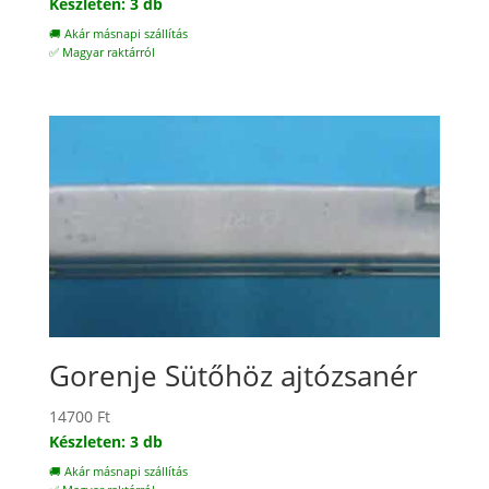
price
price
Készleten: 3 db
was:
is:
🚚 Akár másnapi szállítás
7900 Ft.
6900 Ft.
✅ Magyar raktárról
Gorenje Sütőhöz ajtózsanér
14700
Ft
Készleten: 3 db
🚚 Akár másnapi szállítás