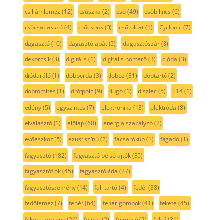
csillámlemez
(12)
csúszka
(2)
cső
(49)
csőbilincs
(6)
csőcsatlakozó
(4)
csőcsonk
(3)
csőtoldat
(1)
Cyclonic
(7)
dagasztó
(10)
dagasztólapát
(5)
dagasztószár
(8)
dekorcsík
(3)
digitális
(1)
digitális hőmérő
(3)
dióda
(3)
diódaráló
(1)
dobborda
(3)
doboz
(31)
dobtartó
(2)
dobtömítés
(1)
drótpolc
(9)
dugó
(1)
díszléc
(5)
E14
(1)
edény
(5)
egyszintes
(7)
elektronika
(13)
elektróda
(8)
elválasztó
(1)
előlap
(60)
energia szabályzó
(2)
evőeszköz
(5)
ezüst színű
(2)
facsarókúp
(1)
fagadó
(1)
fagyasztó
(182)
fagyasztó belső ajtók
(35)
fagyasztófiók
(45)
fagyasztóláda
(27)
fagyasztószekrény
(14)
fali tartó
(4)
fedél
(38)
fedőlemez
(7)
fehér
(64)
fehér gombok
(41)
fekete
(45)
fekete gombok
(26)
felirat
(2)
felmosó
(2)
felső
(31)