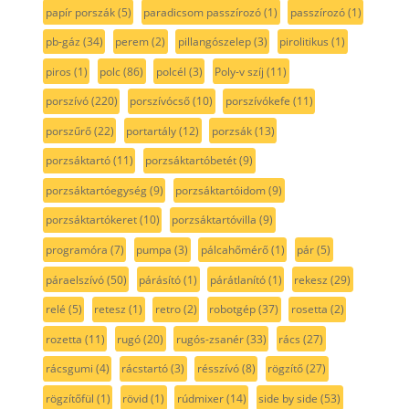
papír porszák
(5)
paradicsom passzírozó
(1)
passzírozó
(1)
pb-gáz
(34)
perem
(2)
pillangószelep
(3)
pirolitikus
(1)
piros
(1)
polc
(86)
polcél
(3)
Poly-v szíj
(11)
porszívó
(220)
porszívócső
(10)
porszívókefe
(11)
porszűrő
(22)
portartály
(12)
porzsák
(13)
porzsáktartó
(11)
porzsáktartóbetét
(9)
porzsáktartóegység
(9)
porzsáktartóidom
(9)
porzsáktartókeret
(10)
porzsáktartóvilla
(9)
programóra
(7)
pumpa
(3)
pálcahőmérő
(1)
pár
(5)
páraelszívó
(50)
párásító
(1)
párátlanító
(1)
rekesz
(29)
relé
(5)
retesz
(1)
retro
(2)
robotgép
(37)
rosetta
(2)
rozetta
(11)
rugó
(20)
rugós-zsanér
(33)
rács
(27)
rácsgumi
(4)
rácstartó
(3)
résszívó
(8)
rögzítő
(27)
rögzítőfül
(1)
rövid
(1)
rúdmixer
(14)
side by side
(53)