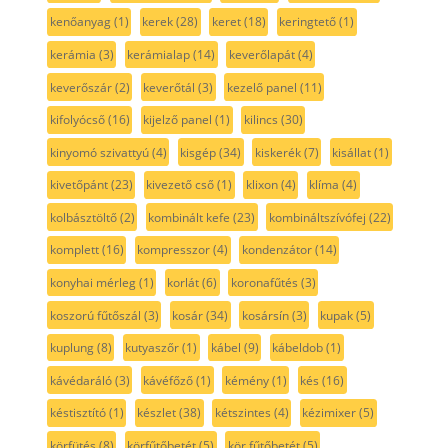
kenőanyag
(1)
kerek
(28)
keret
(18)
keringtető
(1)
kerámia
(3)
kerámialap
(14)
keverőlapát
(4)
keverőszár
(2)
keverőtál
(3)
kezelő panel
(11)
kifolyócső
(16)
kijelző panel
(1)
kilincs
(30)
kinyomó szivattyú
(4)
kisgép
(34)
kiskerék
(7)
kisállat
(1)
kivetőpánt
(23)
kivezető cső
(1)
klixon
(4)
klíma
(4)
kolbásztöltő
(2)
kombinált kefe
(23)
kombináltszívófej
(22)
komplett
(16)
kompresszor
(4)
kondenzátor
(14)
konyhai mérleg
(1)
korlát
(6)
koronafűtés
(3)
koszorú fűtőszál
(3)
kosár
(34)
kosársín
(3)
kupak
(5)
kuplung
(8)
kutyaszőr
(1)
kábel
(9)
kábeldob
(1)
kávédaráló
(3)
kávéfőző
(1)
kémény
(1)
kés
(16)
késtisztító
(1)
készlet
(38)
kétszintes
(4)
kézimixer
(5)
körfütés
(8)
körfűtőbetét
(5)
kör fűtőbetét
(5)