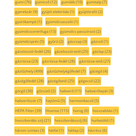
gumi
(76)
gumicső
(12)
gumiláb
(10)
gumitalp
(7)
gyerekzár
(9)
gyújtó elektróda
(1)
gyújtótrafó
(2)
gyúrókampó
(1)
gyümölcsaszaló
(1)
gyümölcscentrifuga
(13)
gyümölcs passzírozó
(2)
gyümölcsprés
(5)
gyűrű
(2)
gázcsap
(3)
gázcső
(1)
gázelosztó-fedél
(26)
gázelosztó-tető
(25)
gázlap
(23)
gázrózsa
(23)
gázrózsa-fedél
(28)
gázrózsa-tető
(27)
gáztűzhely
(499)
gáztűzhelyégőfedél
(7)
gázégő
(4)
gázégőfedél
(28)
gázégőtető
(25)
gégecső
(22)
görgő
(36)
gőzsütő
(2)
habverő
(11)
habverőlapát
(3)
habverőszár
(7)
hajtómű
(5)
harmonikacső
(5)
HEPA Filter
(39)
Hisense
(115)
horog
(6)
hosszabítás
(1)
hosszbordás szíj
(21)
hosszbordásszíj
(6)
hurkatöltő
(1)
három szintes
(3)
hátfal
(1)
hátlap
(2)
házrész
(6)