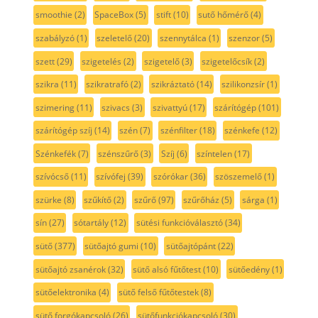
smoothie
(2)
SpaceBox
(5)
stift
(10)
sutő hőmérő
(4)
szabályzó
(1)
szeletelő
(20)
szennytálca
(1)
szenzor
(5)
szett
(29)
szigetelés
(2)
szigetelő
(3)
szigetelőcsík
(2)
szikra
(11)
szikratrafó
(2)
szikráztató
(14)
szilikonzsír
(1)
szimering
(11)
szivacs
(3)
szivattyú
(17)
szárítógép
(101)
szárítógép szíj
(14)
szén
(7)
szénfilter
(18)
szénkefe
(12)
Szénkefék
(7)
szénszűrő
(3)
Szíj
(6)
színtelen
(17)
szívócső
(11)
szívófej
(39)
szórókar
(36)
szöszemelő
(1)
szürke
(8)
szűkítő
(2)
szűrő
(97)
szűrőház
(5)
sárga
(1)
sín
(27)
sótartály
(12)
sütési funkcióválasztó
(34)
sütő
(377)
sütőajtó gumi
(10)
sütőajtópánt
(22)
sütőajtó zsanérok
(32)
sütő alsó fűtőtest
(10)
sütőedény
(1)
sütőelektronika
(4)
sütő felső fűtőtestek
(8)
sütő forgókapcsoló
(26)
sütőfunkciókapcsoló
(30)