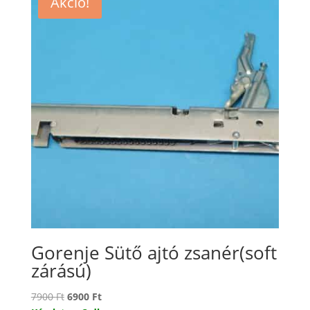
Akció!
Gorenje Sütő ajtó zsanér(soft
zárású)
Original
Current
7900
Ft
6900
Ft