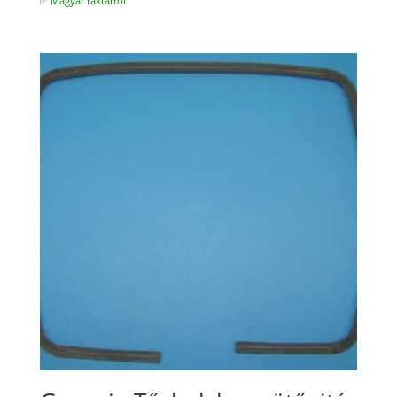
✅ Magyar raktárról