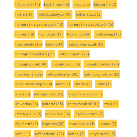
húsdaráló
(14)
húshőmérő
(3)
hüvely
(2)
hőcserélő
(2)
hőelem
(1)
hőfokszabályzó
(48)
hőkorlátozó
(3)
hőmérsékletszabályozó
(13)
hőmérsékletszabályzó
(15)
hőmérő
(8)
hőállógumi
(9)
hőálló izzó
(4)
hőállóüveg
(18)
hőérzékelő
(17)
hűtő
(634)
hűtőajtó-tartozék
(69)
hűtőajtó fogantyúk
(23)
hűtőajtógumi
(77)
hűtőajtógumik
(46)
hűtőajtópolc
(66)
hűtőajtótömítés
(76)
hűtő hőmérő
(2)
hűtőszekrény
(345)
hűtő üvegpolcok
(85)
idegentest csapda
(4)
idom
(1)
illatrúd
(2)
indító
(1)
inox
(56)
inox gombok
(42)
ionizáló kapcsoló
(1)
italkorlát
(38)
italtartó
(85)
italtartópolcok
(81)
izzó
(10)
izzó foglalat
(3)
jobb oldali
(10)
jégkockatartó
(3)
jégkészítő
(3)
kapcsoló
(40)
kapcsolósor
(1)
kapocs
(2)
kefe
(11)
kefésszívófej
(22)
kehely
(3)
kenyérsütő
(12)