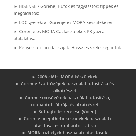
► HISENSE / Gorenej Hűtők és fagyasztók: tippek és
megoldások:
► LOC gyerekzár Gorenje és MORA készülékeken:
► Gorenje és MORA Gázkészülékek PB gázra
átalakítása:
► Kenyérsütő bordásszíjak: Hossz és szélesség infók
► 2008 előtti MORA készülékek
► Gorenje Szárítógépek használati utasítása és
alkatrészei
► Gorenje mosógépek használati utasítása,
robbantott ábrája és alkatrészei
► Sütőajtó leszerelése (Videó)
► Gorenje beépíthető készülékek használati
utasításai és robbantott ábrái
► MORA tűzhelyek használati utasítások