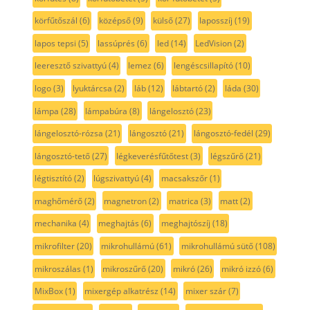
körfűtőszál
(6)
középső
(9)
külső
(27)
laposszíj
(19)
lapos tepsi
(5)
lassúprés
(6)
led
(14)
LedVision
(2)
leeresztő szivattyú
(4)
lemez
(6)
lengéscsillapító
(10)
logo
(3)
lyuktárcsa
(2)
láb
(12)
lábtartó
(2)
láda
(30)
lámpa
(28)
lámpabúra
(8)
lángelosztó
(23)
lángelosztó-rózsa
(21)
lángosztó
(21)
lángosztó-fedél
(29)
lángosztó-tető
(27)
légkeverésfűtőtest
(3)
légszűrő
(21)
légtisztító
(2)
lúgszivattyú
(4)
macsakszőr
(1)
maghőmérő
(2)
magnetron
(2)
matrica
(3)
matt
(2)
mechanika
(4)
meghajtás
(6)
meghajtószíj
(18)
mikrofilter
(20)
mikrohullámú
(61)
mikrohullámú sütő
(108)
mikroszálas
(1)
mikroszűrő
(20)
mikró
(26)
mikró izzó
(6)
MixBox
(1)
mixergép alkatrész
(14)
mixer szár
(7)