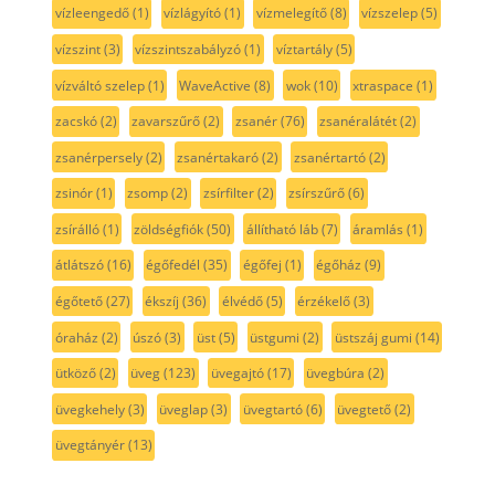
vízleengedő
(1)
vízlágyító
(1)
vízmelegítő
(8)
vízszelep
(5)
vízszint
(3)
vízszintszabályzó
(1)
víztartály
(5)
vízváltó szelep
(1)
WaveActive
(8)
wok
(10)
xtraspace
(1)
zacskó
(2)
zavarszűrő
(2)
zsanér
(76)
zsanéralátét
(2)
zsanérpersely
(2)
zsanértakaró
(2)
zsanértartó
(2)
zsinór
(1)
zsomp
(2)
zsírfilter
(2)
zsírszűrő
(6)
zsírálló
(1)
zöldségfiók
(50)
állítható láb
(7)
áramlás
(1)
átlátszó
(16)
égőfedél
(35)
égőfej
(1)
égőház
(9)
égőtető
(27)
ékszíj
(36)
élvédő
(5)
érzékelő
(3)
óraház
(2)
úszó
(3)
üst
(5)
üstgumi
(2)
üstszáj gumi
(14)
ütköző
(2)
üveg
(123)
üvegajtó
(17)
üvegbúra
(2)
üvegkehely
(3)
üveglap
(3)
üvegtartó
(6)
üvegtető
(2)
üvegtányér
(13)