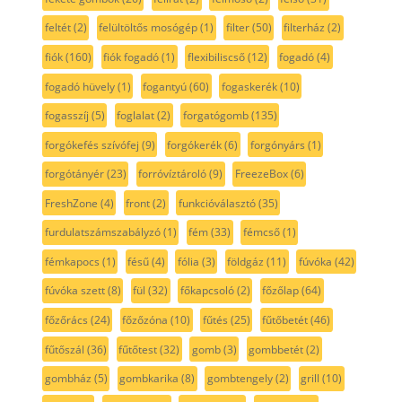
feltét
(2)
felültöltős mosógép
(1)
filter
(50)
filterház
(2)
fiók
(160)
fiók fogadó
(1)
flexibiliscső
(12)
fogadó
(4)
fogadó hüvely
(1)
fogantyú
(60)
fogaskerék
(10)
fogasszíj
(5)
foglalat
(2)
forgatógomb
(135)
forgókefés szívófej
(9)
forgókerék
(6)
forgónyárs
(1)
forgótányér
(23)
forróvíztároló
(9)
FreezeBox
(6)
FreshZone
(4)
front
(2)
funkcióválasztó
(35)
furdulatszámszabályzó
(1)
fém
(33)
fémcső
(1)
fémkapocs
(1)
fésű
(4)
fólia
(3)
földgáz
(11)
fúvóka
(42)
fúvóka szett
(8)
fül
(32)
főkapcsoló
(2)
főzőlap
(64)
főzőrács
(24)
főzőzóna
(10)
fűtés
(25)
fűtőbetét
(46)
fűtőszál
(36)
fűtőtest
(32)
gomb
(3)
gombbetét
(2)
gombház
(5)
gombkarika
(8)
gombtengely
(2)
grill
(10)