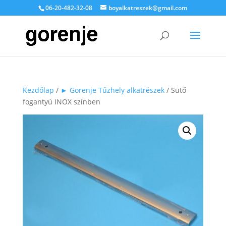
06-20-482-32-08
boyalkatreszek@gmail.com
Kezdőlap
/
► Gorenje Tűzhely alkatrészek
/ Sütő
fogantyú INOX színben