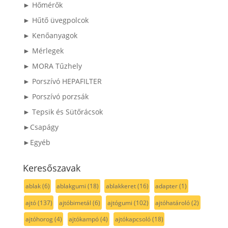
► Hőmérők
► Hűtő üvegpolcok
► Kenőanyagok
► Mérlegek
► MORA Tűzhely
► Porszívó HEPAFILTER
► Porszívó porzsák
► Tepsik és Sütőrácsok
►Csapágy
►Egyéb
Keresőszavak
ablak
(6)
ablakgumi
(18)
ablakkeret
(16)
adapter
(1)
ajtó
(137)
ajtóbimetál
(6)
ajtógumi
(102)
ajtóhatároló
(2)
ajtóhorog
(4)
ajtókampó
(4)
ajtókapcsoló
(18)