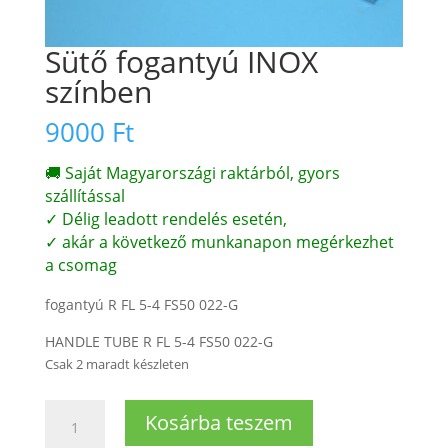
Sütő fogantyú INOX
színben
9000
Ft
🚚 Saját Magyarországi raktárból, gyors
szállítással
✓ Délig leadott rendelés esetén,
✓ akár a következő munkanapon megérkezhet
a csomag
fogantyú R FL 5-4 FS50 022-G
HANDLE TUBE R FL 5-4 FS50 022-G
Csak 2 maradt készleten
Sütő
Kosárba teszem
fogantyú