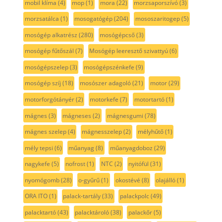
mobil klíma
(4)
mop
(1)
mora
(22)
morzsaporszívó
(3)
morzsatálca
(1)
mosogatógép
(204)
mososzaritogep
(5)
mosógép alkatrész
(280)
mosógépcső
(3)
mosógép fűtőszál
(7)
Mosógép leeresztő szivattyú
(6)
mosógépszelep
(3)
mosógépszénkefe
(9)
mosógép szíj
(18)
mosószer adagoló
(21)
motor
(29)
motorforgótányér
(2)
motorkefe
(7)
motortartó
(1)
mágnes
(3)
mágneses
(2)
mágnesgumi
(78)
mágnes szelep
(4)
mágnesszelep
(2)
mélyhűtő
(1)
mély tepsi
(6)
műanyag
(8)
műanyagdoboz
(29)
nagykefe
(5)
nofrost
(1)
NTC
(2)
nyitófül
(31)
nyomógomb
(28)
o-gyűrű
(1)
okostévé
(8)
olajálló
(1)
ORA ITO
(1)
palack-tartály
(33)
palackpolc
(49)
palacktartó
(43)
palacktároló
(38)
palackőr
(5)