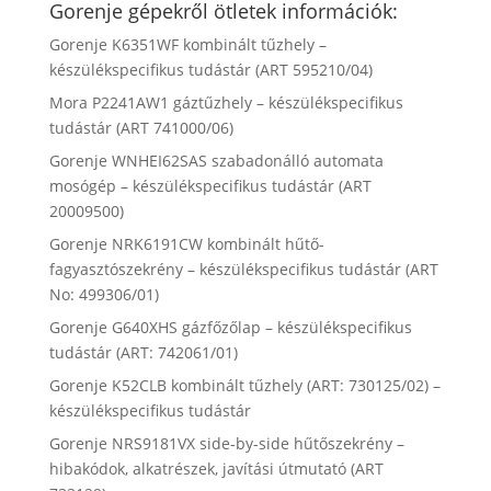
Gorenje gépekről ötletek információk:
Gorenje K6351WF kombinált tűzhely –
készülékspecifikus tudástár (ART 595210/04)
Mora P2241AW1 gáztűzhely – készülékspecifikus
tudástár (ART 741000/06)
Gorenje WNHEI62SAS szabadonálló automata
mosógép – készülékspecifikus tudástár (ART
20009500)
Gorenje NRK6191CW kombinált hűtő-
fagyasztószekrény – készülékspecifikus tudástár (ART
No: 499306/01)
Gorenje G640XHS gázfőzőlap – készülékspecifikus
tudástár (ART: 742061/01)
Gorenje K52CLB kombinált tűzhely (ART: 730125/02) –
készülékspecifikus tudástár
Gorenje NRS9181VX side-by-side hűtőszekrény –
hibakódok, alkatrészek, javítási útmutató (ART