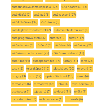
sütő funkcióválasztó kapcsolók
(26)
sütő fűtőszálak
(15)
sütőidőzítő
(7)
sütő izzó
(3)
sütőkapcsoló
(27)
sütő külsőüveg
(39)
sütő lámpa
(5)
sütő légkeverés fűtőtestek
(2)
sütőmikrohullámú sütő
(6)
sütő programválasztó
(32)
sütőrács
(2)
sütősín
(17)
sütő világítás
(5)
sütőégő
(5)
sütőóra
(14)
sütő üveg
(26)
sütő üzemmódkapcsoló
(25)
sütő üzemmódváltó
(11)
sűtő-timer
(4)
sűtőajtó tömítés
(17)
tartály
(51)
tartó
(26)
tasak
(2)
teleszkópcső
(16)
teleszkópos
(20)
televízió
(9)
tengely
(3)
tepsi
(17)
tepsik sütőrácsok
(16)
termo
(4)
termoelem
(6)
termosztát
(46)
tető
(16)
textil porzsák
(6)
tisztítószer
(1)
tojástartó
(7)
toldócső
(11)
tolóka
(1)
transzformátor
(3)
turbina csavar
(1)
turbókefe
(6)