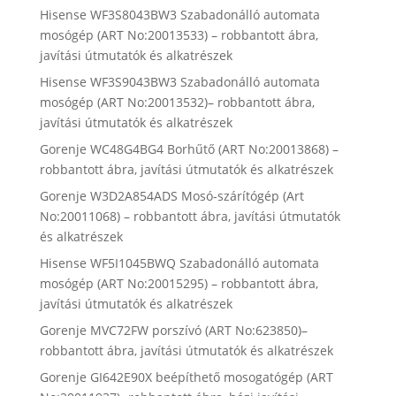
Hisense WF3S8043BW3 Szabadonálló automata
mosógép (ART No:20013533) – robbantott ábra,
javítási útmutatók és alkatrészek
Hisense WF3S9043BW3 Szabadonálló automata
mosógép (ART No:20013532)– robbantott ábra,
javítási útmutatók és alkatrészek
Gorenje WC48G4BG4 Borhűtő (ART No:20013868) –
robbantott ábra, javítási útmutatók és alkatrészek
Gorenje W3D2A854ADS Mosó-szárítógép (Art
No:20011068) – robbantott ábra, javítási útmutatók
és alkatrészek
Hisense WF5I1045BWQ Szabadonálló automata
mosógép (ART No:20015295) – robbantott ábra,
javítási útmutatók és alkatrészek
Gorenje MVC72FW porszívó (ART No:623850)–
robbantott ábra, javítási útmutatók és alkatrészek
Gorenje GI642E90X beépíthető mosogatógép (ART