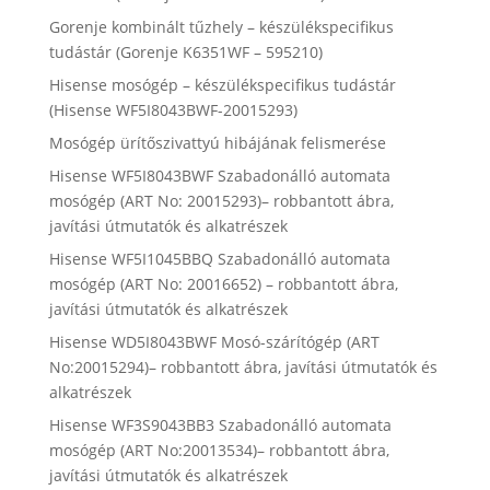
Gorenje kombinált tűzhely – készülékspecifikus
tudástár (Gorenje K6351WF – 595210)
Hisense mosógép – készülékspecifikus tudástár
(Hisense WF5I8043BWF-20015293)
Mosógép ürítőszivattyú hibájának felismerése
Hisense WF5I8043BWF Szabadonálló automata
mosógép (ART No: 20015293)– robbantott ábra,
javítási útmutatók és alkatrészek
Hisense WF5I1045BBQ Szabadonálló automata
mosógép (ART No: 20016652) – robbantott ábra,
javítási útmutatók és alkatrészek
Hisense WD5I8043BWF Mosó-szárítógép (ART
No:20015294)– robbantott ábra, javítási útmutatók és
alkatrészek
Hisense WF3S9043BB3 Szabadonálló automata
mosógép (ART No:20013534)– robbantott ábra,
javítási útmutatók és alkatrészek