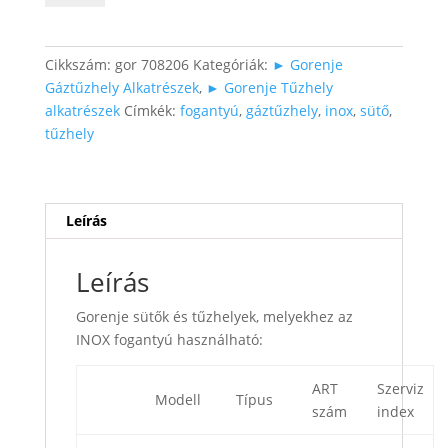
INOX
színben
mennyiség
Cikkszám:
gor 708206
Kategóriák:
► Gorenje
Gáztűzhely Alkatrészek
,
► Gorenje Tűzhely
alkatrészek
Címkék:
fogantyú
,
gáztűzhely
,
inox
,
sütő
,
tűzhely
Leírás
Leírás
Gorenje sütők és tűzhelyek, melyekhez az
INOX fogantyú használható:
ART
Szerviz
Modell
Típus
szám
index