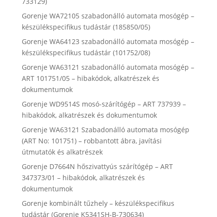
733129)
Gorenje WA72105 szabadonálló automata mosógép –
készülékspecifikus tudástár (185850/05)
Gorenje WA64123 szabadonálló automata mosógép –
készülékspecifikus tudástár (101752/08)
Gorenje WA63121 szabadonálló automata mosógép –
ART 101751/05 – hibakódok, alkatrészek és
dokumentumok
Gorenje WD9514S mosó-szárítógép – ART 737939 –
hibakódok, alkatrészek és dokumentumok
Gorenje WA63121 Szabadonálló automata mosógép
(ART No: 101751) – robbantott ábra, javítási
útmutatók és alkatrészek
Gorenje D7664N hőszivattyús szárítógép – ART
347373/01 – hibakódok, alkatrészek és
dokumentumok
Gorenje kombinált tűzhely – készülékspecifikus
tudástár (Gorenje K5341SH-B-730634)