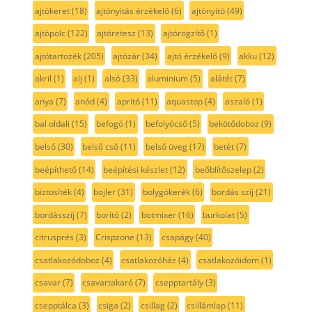
ajtókeret
(18)
ajtónyitás érzékelő
(6)
ajtónyitó
(49)
ajtópolc
(122)
ajtóretesz
(13)
ajtórögzítő
(1)
ajtótartozék
(205)
ajtózár
(34)
ajtó érzékelő
(9)
akku
(12)
akril
(1)
alj
(1)
alsó
(33)
aluminium
(5)
alátét
(7)
anya
(7)
anód
(4)
aprító
(11)
aquastop
(4)
aszaló
(1)
bal oldali
(15)
befogó
(1)
befolyócső
(5)
bekötődoboz
(9)
belső
(30)
belső cső
(11)
belső üveg
(17)
betét
(7)
beépíthető
(14)
beépítési készlet
(12)
beőblítőszelep
(2)
biztosíték
(4)
bojler
(31)
bolygókerék
(6)
bordás szíj
(21)
bordásszíj
(7)
borító
(2)
botmixer
(16)
burkolat
(5)
citrusprés
(3)
Crispzone
(13)
csapágy
(40)
csatlakozódoboz
(4)
csatlakozóház
(4)
csatlakozóidom
(1)
csavar
(7)
csavartakaró
(7)
csepptartály
(3)
csepptálca
(3)
csiga
(2)
csillag
(2)
csillámlap
(11)