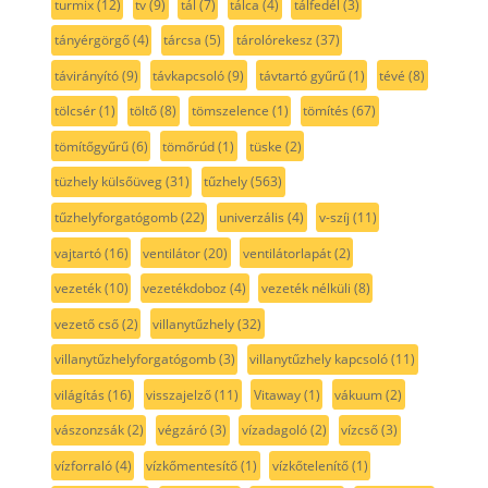
turmix
(12)
tv
(9)
tál
(7)
tálca
(4)
tálfedél
(3)
tányérgörgő
(4)
tárcsa
(5)
tárolórekesz
(37)
távirányító
(9)
távkapcsoló
(9)
távtartó gyűrű
(1)
tévé
(8)
tölcsér
(1)
töltő
(8)
tömszelence
(1)
tömítés
(67)
tömítőgyűrű
(6)
tömőrúd
(1)
tüske
(2)
tüzhely külsőüveg
(31)
tűzhely
(563)
tűzhelyforgatógomb
(22)
univerzális
(4)
v-szíj
(11)
vajtartó
(16)
ventilátor
(20)
ventilátorlapát
(2)
vezeték
(10)
vezetékdoboz
(4)
vezeték nélküli
(8)
vezető cső
(2)
villanytűzhely
(32)
villanytűzhelyforgatógomb
(3)
villanytűzhely kapcsoló
(11)
világítás
(16)
visszajelző
(11)
Vitaway
(1)
vákuum
(2)
vászonzsák
(2)
végzáró
(3)
vízadagoló
(2)
vízcső
(3)
vízforraló
(4)
vízkőmentesítő
(1)
vízkőtelenítő
(1)