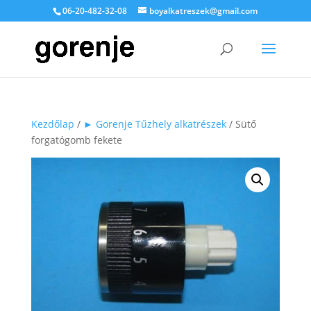
06-20-482-32-08
boyalkatreszek@gmail.com
Kezdőlap
/
► Gorenje Tűzhely alkatrészek
/ Sütő
forgatógomb fekete