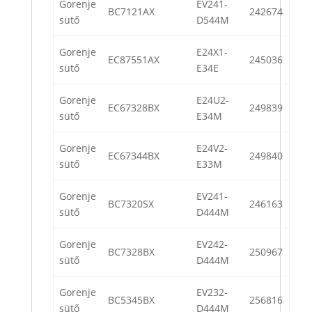
Gorenje
EV241-
BC7121AX
242674
sütő
D544M
Gorenje
E24X1-
EC87551AX
245036
sütő
E34E
Gorenje
E24U2-
EC67328BX
249839
sütő
E34M
Gorenje
E24V2-
EC67344BX
249840
sütő
E33M
Gorenje
EV241-
BC7320SX
246163
sütő
D444M
Gorenje
EV242-
BC7328BX
250967
sütő
D444M
Gorenje
EV232-
BC5345BX
256816
sütő
D444M