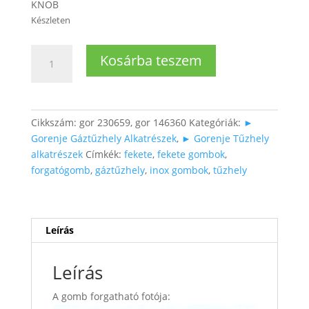
KNOB
Készleten
Sütő
Kosárba teszem
forgatógomb
fekete
mennyiség
Cikkszám:
gor 230659, gor 146360
Kategóriák:
►
Gorenje Gáztűzhely Alkatrészek
,
► Gorenje Tűzhely
alkatrészek
Címkék:
fekete
,
fekete gombok
,
forgatógomb
,
gáztűzhely
,
inox gombok
,
tűzhely
Leírás
Leírás
A gomb forgatható fotója: