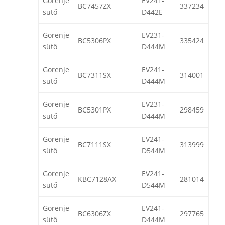
Gorenje
EV241-
BC7457ZX
337234
sütő
D442E
Gorenje
EV231-
BC5306PX
335424
sütő
D444M
Gorenje
EV241-
BC7311SX
314001
sütő
D444M
Gorenje
EV231-
BC5301PX
298459
sütő
D444M
Gorenje
EV241-
BC7111SX
313999
sütő
D544M
Gorenje
EV241-
KBC7128AX
281014
sütő
D544M
Gorenje
EV241-
BC6306ZX
297765
sütő
D444M