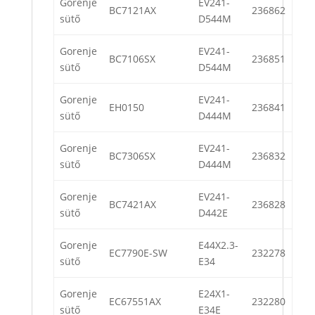
Gorenje
EV241-
BC7121AX
236862
sütő
D544M
Gorenje
EV241-
BC7106SX
236851
sütő
D544M
Gorenje
EV241-
EH0150
236841
sütő
D444M
Gorenje
EV241-
BC7306SX
236832
sütő
D444M
Gorenje
EV241-
BC7421AX
236828
sütő
D442E
Gorenje
E44X2.3-
EC7790E-SW
232278
sütő
E34
Gorenje
E24X1-
EC67551AX
232280
sütő
E34E