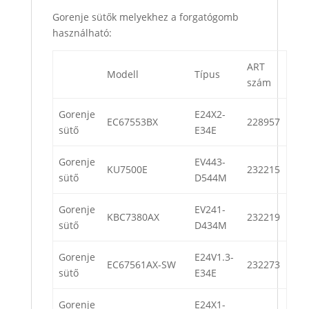
Gorenje sütők melyekhez a forgatógomb
használható:
ART
Modell
Típus
szám
Gorenje
E24X2-
EC67553BX
228957
sütő
E34E
Gorenje
EV443-
KU7500E
232215
sütő
D544M
Gorenje
EV241-
KBC7380AX
232219
sütő
D434M
Gorenje
E24V1.3-
EC67561AX-SW
232273
sütő
E34E
Gorenje
E24X1-