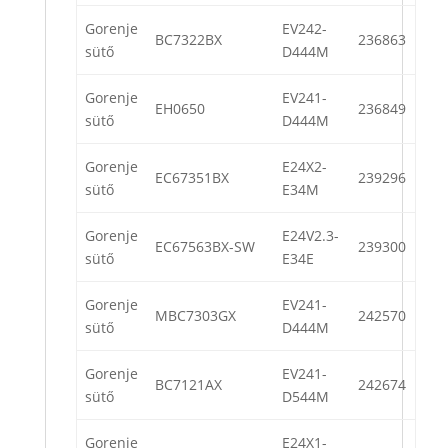
Gorenje
EV242-
BC7322BX
236863
sütő
D444M
Gorenje
EV241-
EH0650
236849
sütő
D444M
Gorenje
E24X2-
EC67351BX
239296
sütő
E34M
Gorenje
E24V2.3-
EC67563BX-SW
239300
sütő
E34E
Gorenje
EV241-
MBC7303GX
242570
sütő
D444M
Gorenje
EV241-
BC7121AX
242674
sütő
D544M
Gorenje
E24X1-