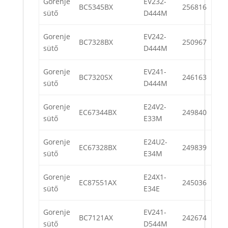
Gorenje
EV232-
BC5345BX
256816
sütő
D444M
Gorenje
EV242-
BC7328BX
250967
sütő
D444M
Gorenje
EV241-
BC7320SX
246163
sütő
D444M
Gorenje
E24V2-
EC67344BX
249840
sütő
E33M
Gorenje
E24U2-
EC67328BX
249839
sütő
E34M
Gorenje
E24X1-
EC87551AX
245036
sütő
E34E
Gorenje
EV241-
BC7121AX
242674
sütő
D544M