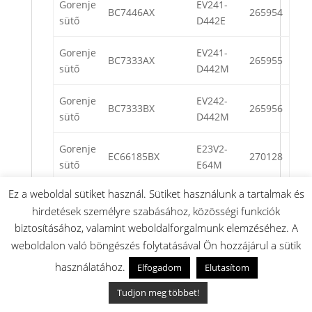
Gorenje
EV241-
BC7446AX
265954
sütő
D442E
Gorenje
EV241-
BC7333AX
265955
sütő
D442M
Gorenje
EV242-
BC7333BX
265956
sütő
D442M
Gorenje
E23V2-
EC66185BX
270128
sütő
E64M
Ez a weboldal sütiket használ. Sütiket használunk a tartalmak és
Gorenje
EV231-
BC6320AX
270183
hirdetések személyre szabásához, közösségi funkciók
sütő
D744M
biztosításához, valamint weboldalforgalmunk elemzéséhez. A
Gorenje
EV232-
weboldalon való böngészés folytatásával Ön hozzájárul a sütik
BC6320BX
270185
sütő
D744M
használatához.
Elfogadom
Elutasítom
Gorenje
EV242-
Tudjon meg többet!
BC7483BX
270186
sütő
A441E