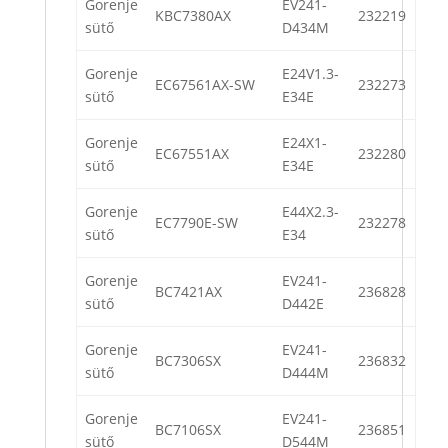
Gorenje
EV241-
KBC7380AX
232219
sütő
D434M
Gorenje
E24V1.3-
EC67561AX-SW
232273
sütő
E34E
Gorenje
E24X1-
EC67551AX
232280
sütő
E34E
Gorenje
E44X2.3-
EC7790E-SW
232278
sütő
E34
Gorenje
EV241-
BC7421AX
236828
sütő
D442E
Gorenje
EV241-
BC7306SX
236832
sütő
D444M
Gorenje
EV241-
BC7106SX
236851
sütő
D544M