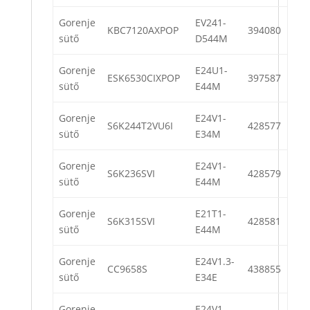
Gorenje
EV241-
KBC7120AXPOP
394080
sütő
D544M
Gorenje
E24U1-
ESK6530CIXPOP
397587
sütő
E44M
Gorenje
E24V1-
S6K244T2VU6I
428577
sütő
E34M
Gorenje
E24V1-
S6K236SVI
428579
sütő
E44M
Gorenje
E21T1-
S6K315SVI
428581
sütő
E44M
Gorenje
E24V1.3-
CC9658S
438855
sütő
E34E
Gorenje
E24V1-