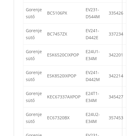
Gorenje
EV231-
BC5106PX
335426
sütő
D544M
Gorenje
EV241-
BC7457ZX
337234
sütő
D442E
Gorenje
E24U1-
ESK6520CIXPOP
342201
sütő
E34M
Gorenje
EV241-
ESK8520IXPOP
342214
sütő
D442M
Gorenje
E24T1-
KEC67337AXPOP
345427
sütő
E34M
Gorenje
E24U2-
EC67320BX
357453
sütő
E34M
Gorenje
EV231-