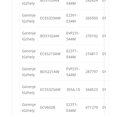
BO5103AW
242624
01
tűzhely
544M
Gorenje
E23V1-
EC65333AW
265950
01
tűzhely
E34M
Gorenje
EVP231-
BO5102AW
270192
01
tűzhely
544M
Gorenje
E23T1-
EC65210AW
274817
01
tűzhely
E44M
Gorenje
EVP231-
BO5221AW
287797
01
tűzhely
544M
Gorenje
EC55325AW
355A.10
344523
01
tűzhely
Gorenje
E23T1-
ECV602B
471279
01
tűzhely
E44M