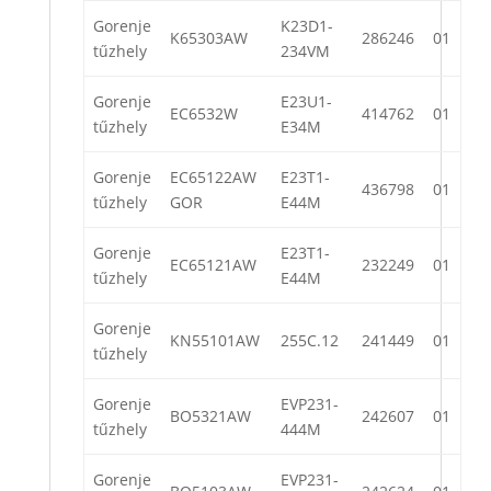
Gorenje
K23D1-
K65303AW
286246
01
tűzhely
234VM
Gorenje
E23U1-
EC6532W
414762
01
tűzhely
E34M
Gorenje
EC65122AW
E23T1-
436798
01
tűzhely
GOR
E44M
Gorenje
E23T1-
EC65121AW
232249
01
tűzhely
E44M
Gorenje
KN55101AW
255C.12
241449
01
tűzhely
Gorenje
EVP231-
BO5321AW
242607
01
tűzhely
444M
Gorenje
EVP231-