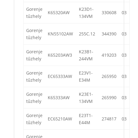
Gorenje
K23D1-
K65320AW
330608
03
tűzhely
134VM
Gorenje
KN55102AW
255C.12
344390
03
tűzhely
Gorenje
K23B1-
K65203AW3
419203
03
tűzhely
244VM
Gorenje
E23V1-
EC65333AW
265950
03
tűzhely
E34M
Gorenje
K23E1-
K65333AW
265990
03
tűzhely
134VM
Gorenje
E23T1-
EC65210AW
274817
03
tűzhely
E44M
Gorenje