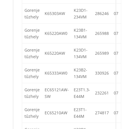
Gorenje
K23D1-
K65303AW
286246
07
tűzhely
234VM
Gorenje
K23B1-
K65220AW0
265988
07
tűzhely
134VM
Gorenje
K23D1-
K65220AW
265989
07
tűzhely
134VM
Gorenje
K23B2-
K65333AW0
330926
07
tűzhely
134VM
Gorenje
EC65121AW-
E23T1.3-
232261
07
tűzhely
SW
E44M
Gorenje
E23T1-
EC65210AW
274817
07
tűzhely
E44M