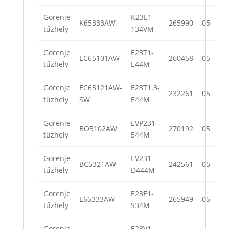
Gorenje
K23E1-
K65333AW
265990
05
tűzhely
134VM
Gorenje
E23T1-
EC65101AW
260458
05
tűzhely
E44M
Gorenje
EC65121AW-
E23T1.3-
232261
05
tűzhely
SW
E44M
Gorenje
EVP231-
BO5102AW
270192
05
tűzhely
544M
Gorenje
EV231-
BC5321AW
242561
05
tűzhely
D444M
Gorenje
E23E1-
E65333AW
265949
05
tűzhely
S34M
Gorenje
E23V1-