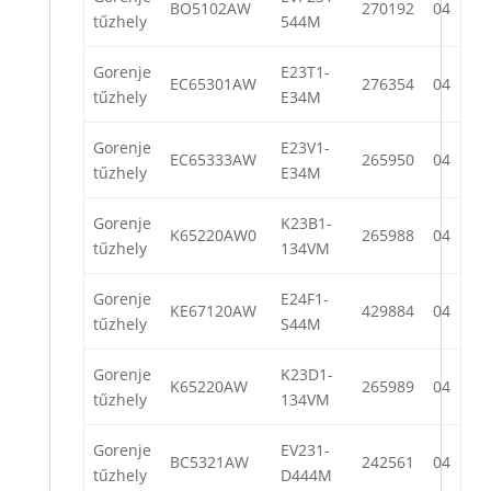
BO5102AW
270192
04
tűzhely
544M
Gorenje
E23T1-
EC65301AW
276354
04
tűzhely
E34M
Gorenje
E23V1-
EC65333AW
265950
04
tűzhely
E34M
Gorenje
K23B1-
K65220AW0
265988
04
tűzhely
134VM
Gorenje
E24F1-
KE67120AW
429884
04
tűzhely
S44M
Gorenje
K23D1-
K65220AW
265989
04
tűzhely
134VM
Gorenje
EV231-
BC5321AW
242561
04
tűzhely
D444M