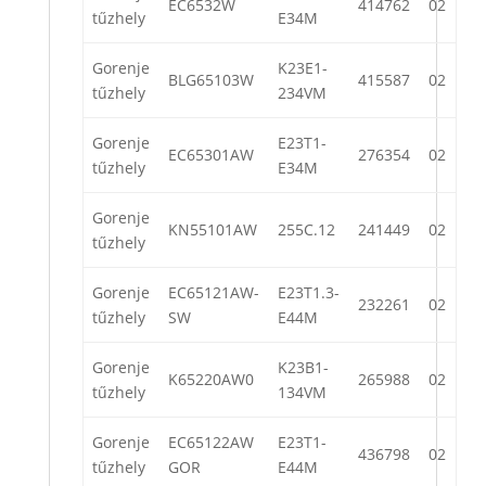
EC6532W
414762
02
tűzhely
E34M
Gorenje
K23E1-
BLG65103W
415587
02
tűzhely
234VM
Gorenje
E23T1-
EC65301AW
276354
02
tűzhely
E34M
Gorenje
KN55101AW
255C.12
241449
02
tűzhely
Gorenje
EC65121AW-
E23T1.3-
232261
02
tűzhely
SW
E44M
Gorenje
K23B1-
K65220AW0
265988
02
tűzhely
134VM
Gorenje
EC65122AW
E23T1-
436798
02
tűzhely
GOR
E44M