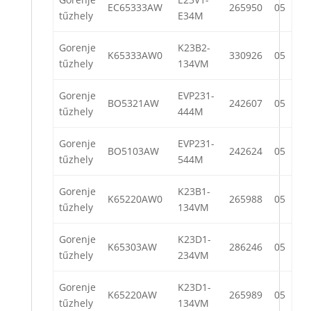
EC65333AW
265950
05
tűzhely
E34M
Gorenje
K23B2-
K65333AW0
330926
05
tűzhely
134VM
Gorenje
EVP231-
BO5321AW
242607
05
tűzhely
444M
Gorenje
EVP231-
BO5103AW
242624
05
tűzhely
544M
Gorenje
K23B1-
K65220AW0
265988
05
tűzhely
134VM
Gorenje
K23D1-
K65303AW
286246
05
tűzhely
234VM
Gorenje
K23D1-
K65220AW
265989
05
tűzhely
134VM