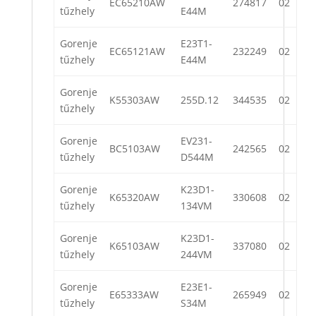
EC65210AW
274817
02
tűzhely
E44M
Gorenje
E23T1-
EC65121AW
232249
02
tűzhely
E44M
Gorenje
K55303AW
255D.12
344535
02
tűzhely
Gorenje
EV231-
BC5103AW
242565
02
tűzhely
D544M
Gorenje
K23D1-
K65320AW
330608
02
tűzhely
134VM
Gorenje
K23D1-
K65103AW
337080
02
tűzhely
244VM
Gorenje
E23E1-
E65333AW
265949
02
tűzhely
S34M