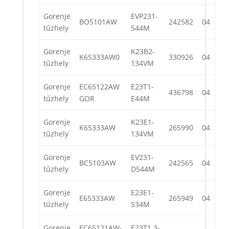
Gorenje
EVP231-
BO5101AW
242582
04
tűzhely
544M
Gorenje
K23B2-
K65333AW0
330926
04
tűzhely
134VM
Gorenje
EC65122AW
E23T1-
436798
04
tűzhely
GOR
E44M
Gorenje
K23E1-
K65333AW
265990
04
tűzhely
134VM
Gorenje
EV231-
BC5103AW
242565
04
tűzhely
D544M
Gorenje
E23E1-
E65333AW
265949
04
tűzhely
S34M
Gorenje
EC65121AW-
E23T1.3-