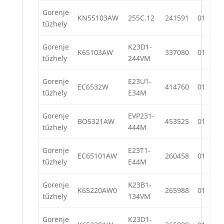
Gorenje
KN55103AW
255C.12
241591
01
tűzhely
Gorenje
K23D1-
K65103AW
337080
01
tűzhely
244VM
Gorenje
E23U1-
EC6532W
414760
01
tűzhely
E34M
Gorenje
EVP231-
BO5321AW
453525
01
tűzhely
444M
Gorenje
E23T1-
EC65101AW
260458
01
tűzhely
E44M
Gorenje
K23B1-
K65220AW0
265988
01
tűzhely
134VM
Gorenje
K23D1-