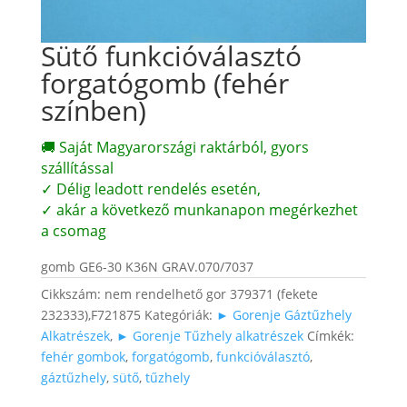
Sütő funkcióválasztó
forgatógomb (fehér
színben)
🚚 Saját Magyarországi raktárból, gyors
szállítással
✓ Délig leadott rendelés esetén,
✓ akár a következő munkanapon megérkezhet
a csomag
gomb GE6-30 K36N GRAV.070/7037
Cikkszám:
nem rendelhető gor 379371 (fekete
232333),F721875
Kategóriák:
► Gorenje Gáztűzhely
Alkatrészek
,
► Gorenje Tűzhely alkatrészek
Címkék:
fehér gombok
,
forgatógomb
,
funkcióválasztó
,
gáztűzhely
,
sütő
,
tűzhely