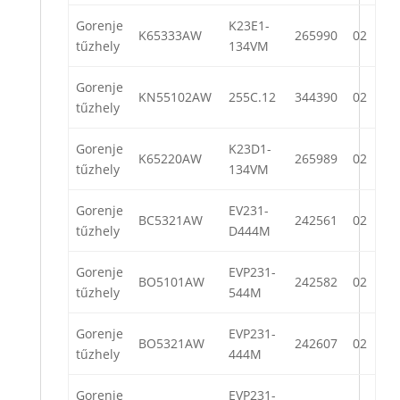
Gorenje
K23E1-
K65333AW
265990
02
tűzhely
134VM
Gorenje
KN55102AW
255C.12
344390
02
tűzhely
Gorenje
K23D1-
K65220AW
265989
02
tűzhely
134VM
Gorenje
EV231-
BC5321AW
242561
02
tűzhely
D444M
Gorenje
EVP231-
BO5101AW
242582
02
tűzhely
544M
Gorenje
EVP231-
BO5321AW
242607
02
tűzhely
444M
Gorenje
EVP231-