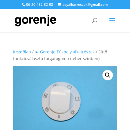
06-20-482-32-08
boyalkatreszek@gmail.com
Kezdőlap
/
► Gorenje Tűzhely alkatrészek
/ Sütő
funkcióválasztó forgatógomb (fehér színben)