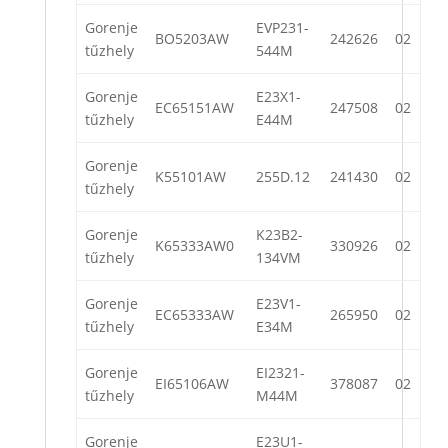
Gorenje
EVP231-
BO5203AW
242626
02
tűzhely
544M
Gorenje
E23X1-
EC65151AW
247508
02
tűzhely
E44M
Gorenje
K55101AW
255D.12
241430
02
tűzhely
Gorenje
K23B2-
K65333AW0
330926
02
tűzhely
134VM
Gorenje
E23V1-
EC65333AW
265950
02
tűzhely
E34M
Gorenje
EI2321-
EI65106AW
378087
02
tűzhely
M44M
Gorenje
E23U1-