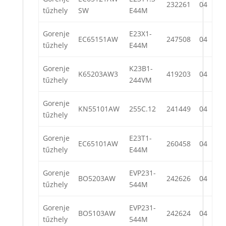
232261
04
tűzhely
SW
E44M
Gorenje
E23X1-
EC65151AW
247508
04
tűzhely
E44M
Gorenje
K23B1-
K65203AW3
419203
04
tűzhely
244VM
Gorenje
KN55101AW
255C.12
241449
04
tűzhely
Gorenje
E23T1-
EC65101AW
260458
04
tűzhely
E44M
Gorenje
EVP231-
BO5203AW
242626
04
tűzhely
544M
Gorenje
EVP231-
BO5103AW
242624
04
tűzhely
544M