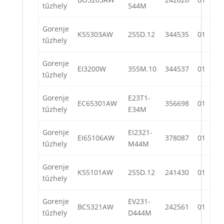
tűzhely
544M
Gorenje
K55303AW
255D.12
344535
01
tűzhely
Gorenje
EI3200W
355M.10
344537
01
tűzhely
Gorenje
E23T1-
EC65301AW
356698
01
tűzhely
E34M
Gorenje
EI2321-
EI65106AW
378087
01
tűzhely
M44M
Gorenje
K55101AW
255D.12
241430
01
tűzhely
Gorenje
EV231-
BC5321AW
242561
01
tűzhely
D444M