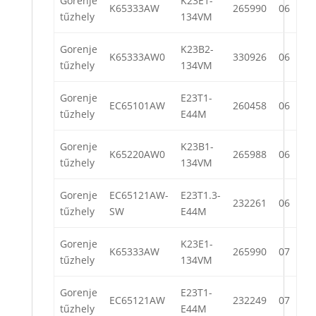
Gorenje
K23E1-
K65333AW
265990
06
tűzhely
134VM
Gorenje
K23B2-
K65333AW0
330926
06
tűzhely
134VM
Gorenje
E23T1-
EC65101AW
260458
06
tűzhely
E44M
Gorenje
K23B1-
K65220AW0
265988
06
tűzhely
134VM
Gorenje
EC65121AW-
E23T1.3-
232261
06
tűzhely
SW
E44M
Gorenje
K23E1-
K65333AW
265990
07
tűzhely
134VM
Gorenje
E23T1-
EC65121AW
232249
07
tűzhely
E44M