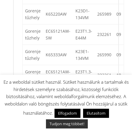
Gorenje
K23D1-
K65220AW
265989
09
tűzhely
134VM
Gorenje
EC65121AW-
E23T1.3-
232261
09
tűzhely
SW
E44M
Gorenje
K23E1-
K65333AW
265990
09
tűzhely
134VM
Gorenje
EC65121AW-
E23T1.3-
232261
10
tűzhely
SW
E44M
Ez a weboldal sütiket használ. Sütiket használunk a tartalmak és
hirdetések személyre szabásához, közösségi funkciók
gor 379371
biztosításához, valamint weboldalforgalmunk elemzéséhez. A
weboldalon való böngészés folytatásával Ön hozzájárul a sütik
használatához.
Elfogadom
Elutasítom
Kapcsolódó termékek
Tudjon meg többet!