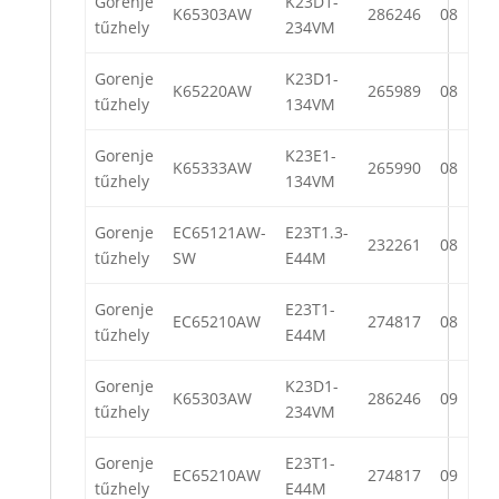
Gorenje
K23D1-
K65303AW
286246
08
tűzhely
234VM
Gorenje
K23D1-
K65220AW
265989
08
tűzhely
134VM
Gorenje
K23E1-
K65333AW
265990
08
tűzhely
134VM
Gorenje
EC65121AW-
E23T1.3-
232261
08
tűzhely
SW
E44M
Gorenje
E23T1-
EC65210AW
274817
08
tűzhely
E44M
Gorenje
K23D1-
K65303AW
286246
09
tűzhely
234VM
Gorenje
E23T1-
EC65210AW
274817
09
tűzhely
E44M