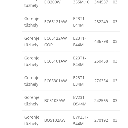
EI3200W
355M.10
344537
03
tűzhely
Gorenje
E23T1-
EC65121AW
232249
03
tűzhely
E44M
Gorenje
EC65122AW
E23T1-
436798
03
tűzhely
GOR
E44M
Gorenje
E23T1-
EC65101AW
260458
03
tűzhely
E44M
Gorenje
E23T1-
EC65301AW
276354
03
tűzhely
E34M
Gorenje
EV231-
BC5103AW
242565
03
tűzhely
D544M
Gorenje
EVP231-
BO5102AW
270192
03
tűzhely
544M