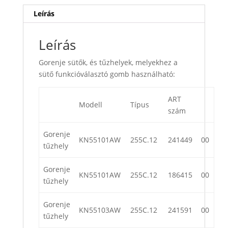
Leírás
Leírás
Gorenje sütők, és tűzhelyek, melyekhez a
sütő funkcióválasztó gomb használható:
ART
Modell
Típus
szám
Gorenje
KN55101AW
255C.12
241449
00
tűzhely
Gorenje
KN55101AW
255C.12
186415
00
tűzhely
Gorenje
KN55103AW
255C.12
241591
00
tűzhely