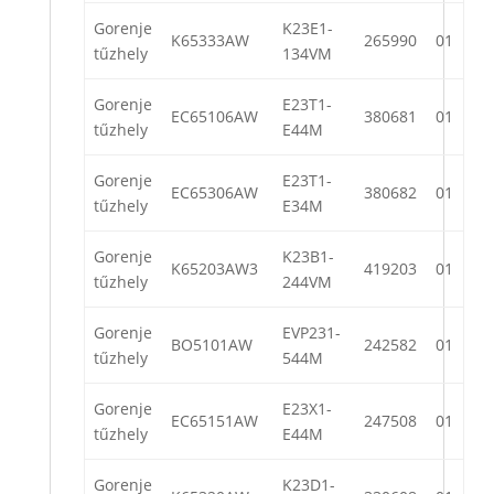
Gorenje
K23E1-
K65333AW
265990
01
tűzhely
134VM
Gorenje
E23T1-
EC65106AW
380681
01
tűzhely
E44M
Gorenje
E23T1-
EC65306AW
380682
01
tűzhely
E34M
Gorenje
K23B1-
K65203AW3
419203
01
tűzhely
244VM
Gorenje
EVP231-
BO5101AW
242582
01
tűzhely
544M
Gorenje
E23X1-
EC65151AW
247508
01
tűzhely
E44M
Gorenje
K23D1-