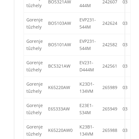
BO5321AW
242607
03
tűzhely
444M
Gorenje
EVP231-
BO5103AW
242624
03
tűzhely
544M
Gorenje
EVP231-
BO5101AW
242582
03
tűzhely
544M
Gorenje
EV231-
BC5321AW
242561
03
tűzhely
D444M
Gorenje
K23D1-
K65220AW
265989
03
tűzhely
134VM
Gorenje
E23E1-
E65333AW
265949
03
tűzhely
S34M
Gorenje
K23B1-
K65220AW0
265988
03
tűzhely
134VM