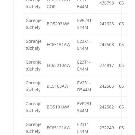
436798
05
tűzhely
GOR
E44M
Gorenje
EVP231-
BO5203AW
242626
05
tűzhely
544M
Gorenje
E23X1-
EC65151AW
247508
05
tűzhely
E44M
Gorenje
E23T1-
EC65210AW
274817
05
tűzhely
E44M
Gorenje
EV231-
BC5103AW
242565
05
tűzhely
D544M
Gorenje
EVP231-
BO5101AW
242582
05
tűzhely
544M
Gorenje
E23T1-
EC65121AW
232249
05
tűzhely
E44M