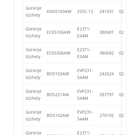
Gorenje
KN55103AW
255C.12
241591
02
tűzhely
Gorenje
E23T1-
EC65106AW
380681
02
tűzhely
E44M
Gorenje
E23T1-
EC65306AW
380682
02
tűzhely
E34M
Gorenje
EVP231-
BO5103AW
242624
02
tűzhely
544M
Gorenje
EVP231-
BO5221AW
287797
02
tűzhely
544M
Gorenje
EVP231-
BO5102AW
270192
02
tűzhely
544M
Gorenje
E23T1-