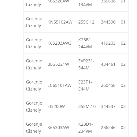
K65320AW
330608
01
tűzhely
134VM
Gorenje
KN55102AW
255C.12
344390
01
tűzhely
Gorenje
K23B1-
K65203AW3
419203
02
tűzhely
244VM
Gorenje
EVP231-
BLG5221W
434461
02
tűzhely
544M
Gorenje
E23T1-
EC65101AW
260458
02
tűzhely
E44M
Gorenje
EI3200W
355M.10
344537
02
tűzhely
Gorenje
K23D1-
K65303AW
286246
02
tűzhely
234VM