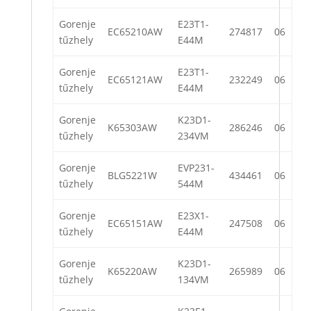
Gorenje
E23T1-
EC65210AW
274817
06
tűzhely
E44M
Gorenje
E23T1-
EC65121AW
232249
06
tűzhely
E44M
Gorenje
K23D1-
K65303AW
286246
06
tűzhely
234VM
Gorenje
EVP231-
BLG5221W
434461
06
tűzhely
544M
Gorenje
E23X1-
EC65151AW
247508
06
tűzhely
E44M
Gorenje
K23D1-
K65220AW
265989
06
tűzhely
134VM