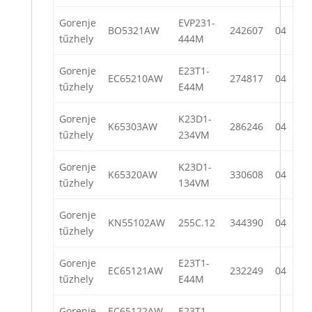
Gorenje
EVP231-
BO5321AW
242607
04
tűzhely
444M
Gorenje
E23T1-
EC65210AW
274817
04
tűzhely
E44M
Gorenje
K23D1-
K65303AW
286246
04
tűzhely
234VM
Gorenje
K23D1-
K65320AW
330608
04
tűzhely
134VM
Gorenje
KN55102AW
255C.12
344390
04
tűzhely
Gorenje
E23T1-
EC65121AW
232249
04
tűzhely
E44M
Gorenje
EC65122AW
E23T1-