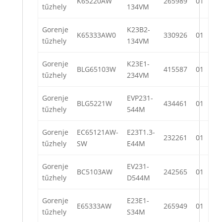
K65220AW
265989
01
tűzhely
134VM
Gorenje
K23B2-
K65333AW0
330926
01
tűzhely
134VM
Gorenje
K23E1-
BLG65103W
415587
01
tűzhely
234VM
Gorenje
EVP231-
BLG5221W
434461
01
tűzhely
544M
Gorenje
EC65121AW-
E23T1.3-
232261
01
tűzhely
SW
E44M
Gorenje
EV231-
BC5103AW
242565
01
tűzhely
D544M
Gorenje
E23E1-
E65333AW
265949
01
tűzhely
S34M