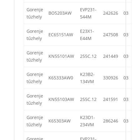
Gorenje
EVP231-
BO5203AW
242626
03
tűzhely
544M
Gorenje
E23X1-
EC65151AW
247508
03
tűzhely
E44M
Gorenje
KN55101AW
255C.12
241449
03
tűzhely
Gorenje
K23B2-
K65333AW0
330926
03
tűzhely
134VM
Gorenje
KN55103AW
255C.12
241591
03
tűzhely
Gorenje
K23D1-
K65303AW
286246
03
tűzhely
234VM
Gorenje
EVP231-