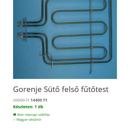
Gorenje Sütő felső fűtőtest
Original
Current
20000
Ft
14400
Ft
price
price
Készleten: 1 db
was:
is:
🚚 Akár másnapi szállítás
20000 Ft.
14400 Ft.
✅ Magyar raktárról