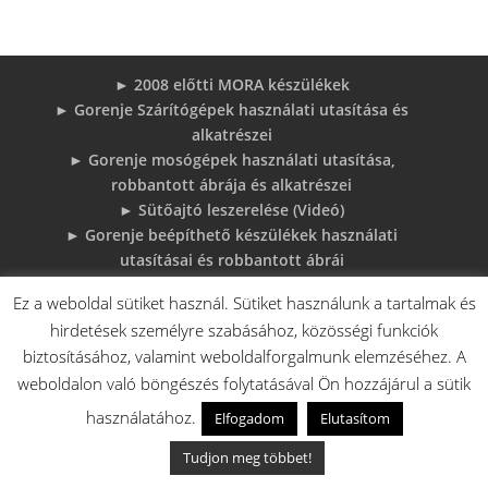
► 2008 előtti MORA készülékek
► Gorenje Szárítógépek használati utasítása és
alkatrészei
► Gorenje mosógépek használati utasítása,
robbantott ábrája és alkatrészei
► Sütőajtó leszerelése (Videó)
► Gorenje beépíthető készülékek használati
utasításai és robbantott ábrái
► MORA tűzhelyek használati utasítások
Ez a weboldal sütiket használ. Sütiket használunk a tartalmak és
adatlapok robbantott rajzok
hirdetések személyre szabásához, közösségi funkciók
► Gorenje Bojler Vízkő problémák és
biztosításához, valamint weboldalforgalmunk elemzéséhez. A
megoldások
weboldalon való böngészés folytatásával Ön hozzájárul a sütik
► 6 gyakori sütő hiba, és megoldások
♦Gorenje Háztartásigépek adattábláiról:
használatához.
Elfogadom
Elutasítom
Tudjon meg többet!