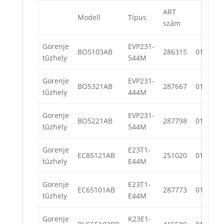
ART
Modell
Típus
szám
Gorenje
EVP231-
BO5103AB
286315
01
tűzhely
544M
Gorenje
EVP231-
BO5321AB
287667
01
tűzhely
444M
Gorenje
EVP231-
BO5221AB
287798
01
tűzhely
544M
Gorenje
E23T1-
EC85121AB
251020
01
tűzhely
E44M
Gorenje
E23T1-
EC65101AB
287773
01
tűzhely
E44M
Gorenje
K23E1-