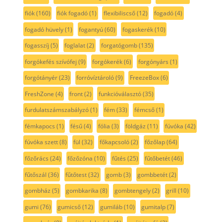
fiók
(160)
fiók fogadó
(1)
flexibiliscső
(12)
fogadó
(4)
fogadó hüvely
(1)
fogantyú
(60)
fogaskerék
(10)
fogasszíj
(5)
foglalat
(2)
forgatógomb
(135)
forgókefés szívófej
(9)
forgókerék
(6)
forgónyárs
(1)
forgótányér
(23)
forróvíztároló
(9)
FreezeBox
(6)
FreshZone
(4)
front
(2)
funkcióválasztó
(35)
furdulatszámszabályzó
(1)
fém
(33)
fémcső
(1)
fémkapocs
(1)
fésű
(4)
fólia
(3)
földgáz
(11)
fúvóka
(42)
fúvóka szett
(8)
fül
(32)
főkapcsoló
(2)
főzőlap
(64)
főzőrács
(24)
főzőzóna
(10)
fűtés
(25)
fűtőbetét
(46)
fűtőszál
(36)
fűtőtest
(32)
gomb
(3)
gombbetét
(2)
gombház
(5)
gombkarika
(8)
gombtengely
(2)
grill
(10)
gumi
(76)
gumicső
(12)
gumiláb
(10)
gumitalp
(7)