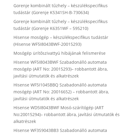
Gorenje kombinált tűzhely – készülékspecifikus
tudástár (Gorenje K5341SH-B-730634)
Gorenje kombinált tűzhely – készülékspecifikus
tudástár (Gorenje K6351WF – 595210)
Hisense mosógép – készülékspecifikus tudástár
(Hisense WF5I8043BWF-20015293)
Mosógép ürítőszivattyú hibájának felismerése
Hisense WF5I8043BWF Szabadonálló automata
mosógép (ART No: 20015293)– robbantott ábra,
javítási útmutatók és alkatrészek
Hisense WF5I1045BBQ Szabadonálló automata
mosógép (ART No: 20016652) – robbantott ábra,
javítási útmutatók és alkatrészek
Hisense WD5I8043BWF Mosó-szárítógép (ART
No:20015294)– robbantott ábra, javítási útmutatók és
alkatrészek
Hisense WF3S9043BB3 Szabadonálló automata