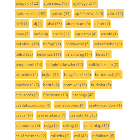
ajtópolc
(122)
ajtóretesz
(13)
ajtórögzítő
(1)
ajtótartozék
(205)
ajtózár
(34)
ajtó érzékelő
(9)
akku
(12)
akril
(1)
alj
(1)
alsó
(33)
aluminium
(5)
alátét
(7)
anya
(7)
anód
(4)
aprító
(11)
aquastop
(4)
aszaló
(1)
bal oldali
(15)
befogó
(1)
befolyócső
(5)
bekötődoboz
(9)
belső
(30)
belső cső
(11)
belső üveg
(17)
betét
(7)
beépíthető
(14)
beépítési készlet
(12)
beőblítőszelep
(2)
biztosíték
(4)
bojler
(31)
bolygókerék
(6)
bordás szíj
(21)
bordásszíj
(7)
borító
(2)
botmixer
(16)
burkolat
(5)
citrusprés
(3)
Crispzone
(13)
csapágy
(40)
csatlakozódoboz
(4)
csatlakozóház
(4)
csatlakozóidom
(1)
csavar
(7)
csavartakaró
(7)
csepptartály
(3)
csepptálca
(3)
csiga
(2)
csillag
(2)
csillámlap
(11)
csillámlemez
(12)
csúszka
(2)
cső
(49)
csőbilincs
(6)