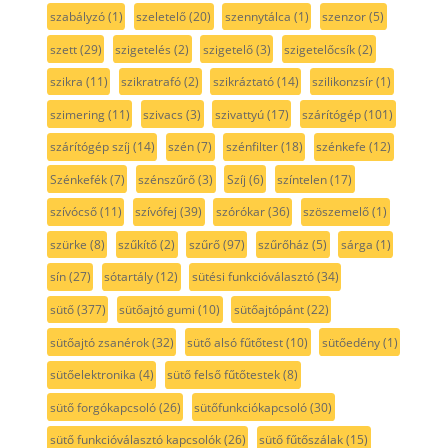
szabályzó
(1)
szeletelő
(20)
szennytálca
(1)
szenzor
(5)
szett
(29)
szigetelés
(2)
szigetelő
(3)
szigetelőcsík
(2)
szikra
(11)
szikratrafó
(2)
szikráztató
(14)
szilikonzsír
(1)
szimering
(11)
szivacs
(3)
szivattyú
(17)
szárítógép
(101)
szárítógép szíj
(14)
szén
(7)
szénfilter
(18)
szénkefe
(12)
Szénkefék
(7)
szénszűrő
(3)
Szíj
(6)
színtelen
(17)
szívócső
(11)
szívófej
(39)
szórókar
(36)
szöszemelő
(1)
szürke
(8)
szűkítő
(2)
szűrő
(97)
szűrőház
(5)
sárga
(1)
sín
(27)
sótartály
(12)
sütési funkcióválasztó
(34)
sütő
(377)
sütőajtó gumi
(10)
sütőajtópánt
(22)
sütőajtó zsanérok
(32)
sütő alsó fűtőtest
(10)
sütőedény
(1)
sütőelektronika
(4)
sütő felső fűtőtestek
(8)
sütő forgókapcsoló
(26)
sütőfunkciókapcsoló
(30)
sütő funkcióválasztó kapcsolók
(26)
sütő fűtőszálak
(15)