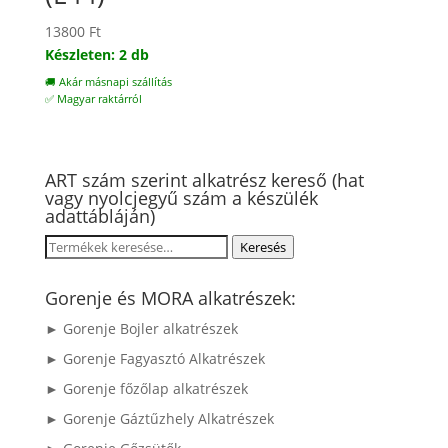
13800
Ft
Készleten: 2 db
🚚 Akár másnapi szállítás
✅ Magyar raktárról
ART szám szerint alkatrész kereső (hat
vagy nyolcjegyű szám a készülék
adattábláján)
Keresés
Keresés
a
következőre:
Gorenje és MORA alkatrészek:
► Gorenje Bojler alkatrészek
► Gorenje Fagyasztó Alkatrészek
► Gorenje főzőlap alkatrészek
► Gorenje Gáztűzhely Alkatrészek