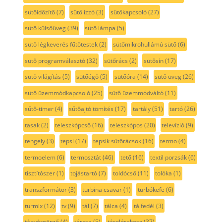
sütőidőzítő
(7)
sütő izzó
(3)
sütőkapcsoló
(27)
sütő külsőüveg
(39)
sütő lámpa
(5)
sütő légkeverés fűtőtestek
(2)
sütőmikrohullámú sütő
(6)
sütő programválasztó
(32)
sütőrács
(2)
sütősín
(17)
sütő világítás
(5)
sütőégő
(5)
sütőóra
(14)
sütő üveg
(26)
sütő üzemmódkapcsoló
(25)
sütő üzemmódváltó
(11)
sűtő-timer
(4)
sűtőajtó tömítés
(17)
tartály
(51)
tartó
(26)
tasak
(2)
teleszkópcső
(16)
teleszkópos
(20)
televízió
(9)
tengely
(3)
tepsi
(17)
tepsik sütőrácsok
(16)
termo
(4)
termoelem
(6)
termosztát
(46)
tető
(16)
textil porzsák
(6)
tisztítószer
(1)
tojástartó
(7)
toldócső
(11)
tolóka
(1)
transzformátor
(3)
turbina csavar
(1)
turbókefe
(6)
turmix
(12)
tv
(9)
tál
(7)
tálca
(4)
tálfedél
(3)
tányérgörgő
(4)
tárcsa
(5)
tárolórekesz
(37)