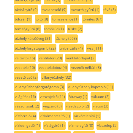
távirányító
(9)
távkapcsoló
(9)
távtartó gyűrű
(1)
tévé
(8)
tölcsér
(1)
töltő
(8)
tömszelence
(1)
tömítés
(67)
tömítőgyűrű
(6)
tömőrúd
(1)
tüske
(2)
tüzhely külsőüveg
(31)
tűzhely
(563)
tűzhelyforgatógomb
(22)
univerzális
(4)
v-szíj
(11)
vajtartó
(16)
ventilátor
(20)
ventilátorlapát
(2)
vezeték
(10)
vezetékdoboz
(4)
vezeték nélküli
(8)
vezető cső
(2)
villanytűzhely
(32)
villanytűzhelyforgatógomb
(3)
villanytűzhely kapcsoló
(11)
világítás
(16)
visszajelző
(11)
Vitaway
(1)
vákuum
(2)
vászonzsák
(2)
végzáró
(3)
vízadagoló
(2)
vízcső
(3)
vízforraló
(4)
vízkőmentesítő
(1)
vízkőtelenítő
(1)
vízleengedő
(1)
vízlágyító
(1)
vízmelegítő
(8)
vízszelep
(5)