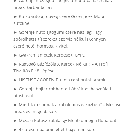
► Gorenje mosógép – teljes útmutató: használat,
hibák, karbantartás
► Külső sütő ajtóüveg csere Gorenje és Mora
sütőknél
► Gorenje hűtő ajtógumi csere házilag – így
spórolhatsz tízezreket szerviz nélkül (Könnyen
cserélhető (hornyos) kivitel)
► Gyakran Ismételt Kérdések (GYIK)
► Ragyogó Gázfőzőlap, Karcok Nélkül? – A Profi
Tisztítás Első Lépései
► HISENSE / GORENJE klíma robbantott ábrák
► Gorenje bojler robbantott ábrák, és használati
utasítások
► Miért károsodnak a ruhák mosás közben? – Mosási
hibák és megoldásaik
► Mosási Katasztrófák: Így Mentsd meg a Ruháidat!
► 4 sütési hiba ami lehet hogy nem sütő