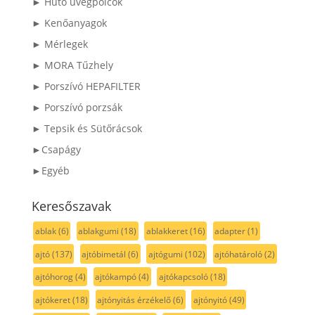
► Hűtő üvegpolcok
► Kenőanyagok
► Mérlegek
► MORA Tűzhely
► Porszívó HEPAFILTER
► Porszívó porzsák
► Tepsik és Sütőrácsok
►Csapágy
►Egyéb
Keresőszavak
ablak
(6)
ablakgumi
(18)
ablakkeret
(16)
adapter
(1)
ajtó
(137)
ajtóbimetál
(6)
ajtógumi
(102)
ajtóhatároló
(2)
ajtóhorog
(4)
ajtókampó
(4)
ajtókapcsoló
(18)
ajtókeret
(18)
ajtónyitás érzékelő
(6)
ajtónyitó
(49)