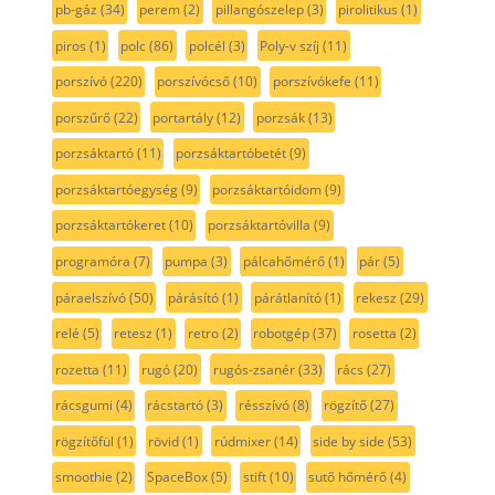
pb-gáz
(34)
perem
(2)
pillangószelep
(3)
pirolitikus
(1)
piros
(1)
polc
(86)
polcél
(3)
Poly-v szíj
(11)
porszívó
(220)
porszívócső
(10)
porszívókefe
(11)
porszűrő
(22)
portartály
(12)
porzsák
(13)
porzsáktartó
(11)
porzsáktartóbetét
(9)
porzsáktartóegység
(9)
porzsáktartóidom
(9)
porzsáktartókeret
(10)
porzsáktartóvilla
(9)
programóra
(7)
pumpa
(3)
pálcahőmérő
(1)
pár
(5)
páraelszívó
(50)
párásító
(1)
párátlanító
(1)
rekesz
(29)
relé
(5)
retesz
(1)
retro
(2)
robotgép
(37)
rosetta
(2)
rozetta
(11)
rugó
(20)
rugós-zsanér
(33)
rács
(27)
rácsgumi
(4)
rácstartó
(3)
résszívó
(8)
rögzítő
(27)
rögzítőfül
(1)
rövid
(1)
rúdmixer
(14)
side by side
(53)
smoothie
(2)
SpaceBox
(5)
stift
(10)
sutő hőmérő
(4)