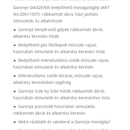
Gorenje GI642E90X beépíthető mosogatógép (ART
No:20011937)- robbantott ábra, házi javítási
útmutatók, és alkatrészek
► Gorenje kenyérsütő gépek robbantott ábrái,
alkatrész keresési listák
► Beépíthető gáz főzőlapok műszaki rajzai,
használati útmutatói és alkatrész keresési listái
► Beépíthető mikrohullámú sütők műszaki rajzai,
használati útmutatói és alkatrész keresés
► Mikrohullámú sütők leírásai, műszaki rajzai,
alkatrész keresésben segítség
► Gorenje Side by Side hűtők robbantott ábrái,
használati útmutaóti és alkatrész kereséshez lista
► Gorenje porszívók használati útmutatói,
robbantott ábrái és alkatrész keresés
► Miért rázkódik és vándorol a Gorenje mosógép?