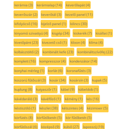
kerámia
(3)
kerámialap
(14)
keverőlapát
(4)
keverőszár
(2)
keverőtál
(3)
kezelő panel
(11)
kifolyócső
(16)
kijelző panel
(1)
kilincs
(30)
kinyomó szivattyú
(4)
kisgép
(34)
kiskerék
(7)
kisállat
(1)
kivetőpánt
(23)
kivezető cső
(1)
klixon
(4)
klíma
(4)
kolbásztöltő
(2)
kombinált kefe
(23)
kombináltszívófej
(22)
komplett
(16)
kompresszor
(4)
kondenzátor
(14)
konyhai mérleg
(1)
korlát
(6)
koronafűtés
(3)
koszorú fűtőszál
(3)
kosár
(34)
kosársín
(3)
kupak
(5)
kuplung
(8)
kutyaszőr
(1)
kábel
(9)
kábeldob
(1)
kávédaráló
(3)
kávéfőző
(1)
kémény
(1)
kés
(16)
késtisztító
(1)
készlet
(38)
kétszintes
(4)
kézimixer
(5)
körfütés
(8)
körfűtőbetét
(5)
kör fűtőbetét
(5)
körfűtőszál
(6)
középső
(9)
külső
(27)
laposszíj
(19)