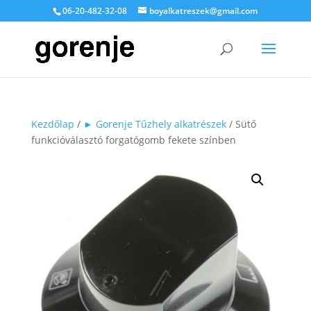
06-20-482-32-08
boyalkatreszek@gmail.com
Kezdőlap
/
► Gorenje Tűzhely alkatrészek
/ Sütő
funkcióválasztó forgatógomb fekete színben