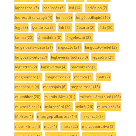
lapos tepsi
(5)
lassúprés
(6)
led
(14)
LedVision
(2)
leeresztő szivattyú
(4)
lemez
(6)
lengéscsillapító
(10)
logo
(3)
lyuktárcsa
(2)
láb
(12)
lábtartó
(2)
láda
(30)
lámpa
(28)
lámpabúra
(8)
lángelosztó
(23)
lángelosztó-rózsa
(21)
lángosztó
(21)
lángosztó-fedél
(29)
lángosztó-tető
(27)
légkeverésfűtőtest
(3)
légszűrő
(21)
légtisztító
(2)
lúgszivattyú
(4)
macsakszőr
(1)
maghőmérő
(2)
magnetron
(2)
matrica
(3)
matt
(2)
mechanika
(4)
meghajtás
(6)
meghajtószíj
(18)
mikrofilter
(20)
mikrohullámú
(61)
mikrohullámú sütő
(108)
mikroszálas
(1)
mikroszűrő
(20)
mikró
(26)
mikró izzó
(6)
MixBox
(1)
mixergép alkatrész
(14)
mixer szár
(7)
mobil klíma
(4)
mop
(1)
mora
(22)
morzsaporszívó
(3)