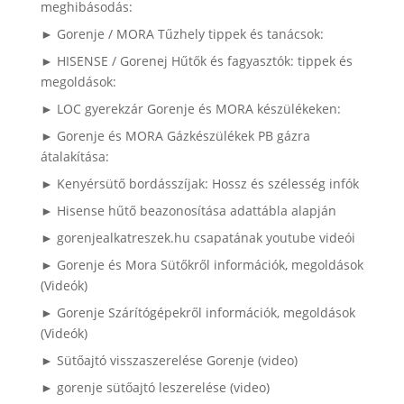
meghibásodás:
► Gorenje / MORA Tűzhely tippek és tanácsok:
► HISENSE / Gorenej Hűtők és fagyasztók: tippek és
megoldások:
► LOC gyerekzár Gorenje és MORA készülékeken:
► Gorenje és MORA Gázkészülékek PB gázra
átalakítása:
► Kenyérsütő bordásszíjak: Hossz és szélesség infók
► Hisense hűtő beazonosítása adattábla alapján
► gorenjealkatreszek.hu csapatának youtube videói
► Gorenje és Mora Sütőkről információk, megoldások
(Videók)
► Gorenje Szárítógépekről információk, megoldások
(Videók)
► Sütőajtó visszaszerelése Gorenje (video)
► gorenje sütőajtó leszerelése (video)