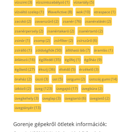
vízszint
(3)
vízszintszabályzó
(1)
víztartály
(5)
vízváltó szelep
(1)
WaveActive
(8)
wok
(10)
xtraspace
(1)
zacskó
(2)
zavarszűrő
(2)
zsanér
(76)
zsanéralátét
(2)
zsanérpersely
(2)
zsanértakaró
(2)
zsanértartó
(2)
zsinór
(1)
zsomp
(2)
zsírfilter
(2)
zsírszűrő
(6)
zsírálló
(1)
zöldségfiók
(50)
állítható láb
(7)
áramlás
(1)
átlátszó
(16)
égőfedél
(35)
égőfej
(1)
égőház
(9)
égőtető
(27)
ékszíj
(36)
élvédő
(5)
érzékelő
(3)
óraház
(2)
úszó
(3)
üst
(5)
üstgumi
(2)
üstszáj gumi
(14)
ütköző
(2)
üveg
(123)
üvegajtó
(17)
üvegbúra
(2)
üvegkehely
(3)
üveglap
(3)
üvegtartó
(6)
üvegtető
(2)
üvegtányér
(13)
Gorenje gépekről ötletek információk: