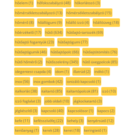
hőelem
(1)
hőfokszabályzó
(48)
hőkorlátozó
(3)
hőmérsékletszabályozó
(13)
hőmérsékletszabályzó
(15)
hőmérő
(8)
hőállógumi
(9)
hőálló izzó
(4)
hőállóüveg
(18)
hőérzékelő
(17)
hűtő
(634)
hűtőajtó-tartozék
(69)
hűtőajtó fogantyúk
(23)
hűtőajtógumi
(77)
hűtőajtógumik
(46)
hűtőajtópolc
(66)
hűtőajtótömítés
(76)
hűtő hőmérő
(2)
hűtőszekrény
(345)
hűtő üvegpolcok
(85)
idegentest csapda
(4)
idom
(1)
illatrúd
(2)
indító
(1)
inox
(56)
inox gombok
(42)
ionizáló kapcsoló
(1)
italkorlát
(38)
italtartó
(85)
italtartópolcok
(81)
izzó
(10)
izzó foglalat
(3)
jobb oldali
(10)
jégkockatartó
(3)
jégkészítő
(3)
kapcsoló
(40)
kapcsolósor
(1)
kapocs
(2)
kefe
(11)
kefésszívófej
(22)
kehely
(3)
kenyérsütő
(12)
kenőanyag
(1)
kerek
(28)
keret
(18)
keringtető
(1)