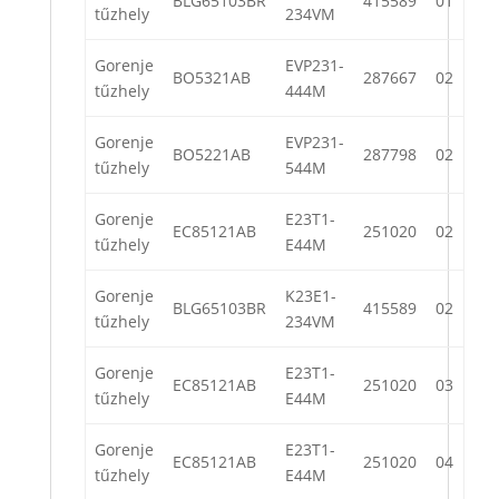
BLG65103BR
415589
01
tűzhely
234VM
Gorenje
EVP231-
BO5321AB
287667
02
tűzhely
444M
Gorenje
EVP231-
BO5221AB
287798
02
tűzhely
544M
Gorenje
E23T1-
EC85121AB
251020
02
tűzhely
E44M
Gorenje
K23E1-
BLG65103BR
415589
02
tűzhely
234VM
Gorenje
E23T1-
EC85121AB
251020
03
tűzhely
E44M
Gorenje
E23T1-
EC85121AB
251020
04
tűzhely
E44M