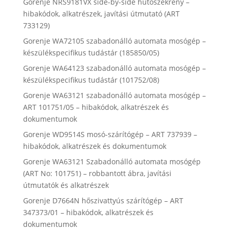
Gorenje NRS9181VX side-by-side hűtőszekrény –
hibakódok, alkatrészek, javítási útmutató (ART
733129)
Gorenje WA72105 szabadonálló automata mosógép –
készülékspecifikus tudástár (185850/05)
Gorenje WA64123 szabadonálló automata mosógép –
készülékspecifikus tudástár (101752/08)
Gorenje WA63121 szabadonálló automata mosógép –
ART 101751/05 – hibakódok, alkatrészek és
dokumentumok
Gorenje WD9514S mosó-szárítógép – ART 737939 –
hibakódok, alkatrészek és dokumentumok
Gorenje WA63121 Szabadonálló automata mosógép
(ART No: 101751) – robbantott ábra, javítási
útmutatók és alkatrészek
Gorenje D7664N hőszivattyús szárítógép – ART
347373/01 – hibakódok, alkatrészek és
dokumentumok