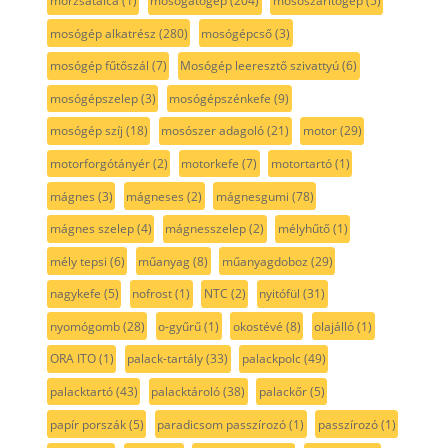
morzsatálca
(1)
mosogatógép
(204)
mososzaritogep
(5)
mosógép alkatrész
(280)
mosógépcső
(3)
mosógép fűtőszál
(7)
Mosógép leeresztő szivattyú
(6)
mosógépszelep
(3)
mosógépszénkefe
(9)
mosógép szíj
(18)
mosószer adagoló
(21)
motor
(29)
motorforgótányér
(2)
motorkefe
(7)
motortartó
(1)
mágnes
(3)
mágneses
(2)
mágnesgumi
(78)
mágnes szelep
(4)
mágnesszelep
(2)
mélyhűtő
(1)
mély tepsi
(6)
műanyag
(8)
műanyagdoboz
(29)
nagykefe
(5)
nofrost
(1)
NTC
(2)
nyitófül
(31)
nyomógomb
(28)
o-gyűrű
(1)
okostévé
(8)
olajálló
(1)
ORA ITO
(1)
palack-tartály
(33)
palackpolc
(49)
palacktartó
(43)
palacktároló
(38)
palackőr
(5)
papír porszák
(5)
paradicsom passzírozó
(1)
passzírozó
(1)