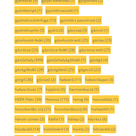
gyerekzár
(9)
gyújtó elektróda
(1)
gyújtótrafó
(2)
gyúrókampó
(1)
gyümölcsaszaló
(1)
gyümölcscentrifuga
(13)
gyümölcs passzírozó
(2)
gyümölcsprés
(5)
gyűrű
(2)
gázcsap
(3)
gázcső
(1)
gázelosztó-fedél
(26)
gázelosztó-tető
(25)
gázlap
(23)
gázrózsa
(23)
gázrózsa-fedél
(28)
gázrózsa-tető
(27)
gáztűzhely
(499)
gáztűzhelyégőfedél
(7)
gázégő
(4)
gázégőfedél
(28)
gázégőtető
(25)
gégecső
(22)
görgő
(36)
gőzsütő
(2)
habverő
(11)
habverőlapát
(3)
habverőszár
(7)
hajtómű
(5)
harmonikacső
(5)
HEPA Filter
(39)
Hisense
(115)
horog
(6)
hosszabítás
(1)
hosszbordás szíj
(21)
hosszbordásszíj
(6)
hurkatöltő
(1)
három szintes
(3)
hátfal
(1)
hátlap
(2)
házrész
(6)
húsdaráló
(14)
húshőmérő
(3)
hüvely
(2)
hőcserélő
(2)