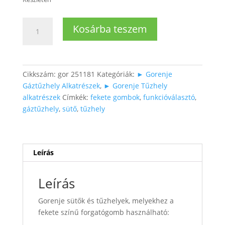
Sütő
Kosárba teszem
funkcióválasztó
forgatógomb
fekete
színben
Cikkszám:
gor 251181
Kategóriák:
► Gorenje
mennyiség
Gáztűzhely Alkatrészek
,
► Gorenje Tűzhely
alkatrészek
Címkék:
fekete gombok
,
funkcióválasztó
,
gáztűzhely
,
sütő
,
tűzhely
Leírás
Leírás
Gorenje sütők és tűzhelyek, melyekhez a
fekete színű forgatógomb használható: