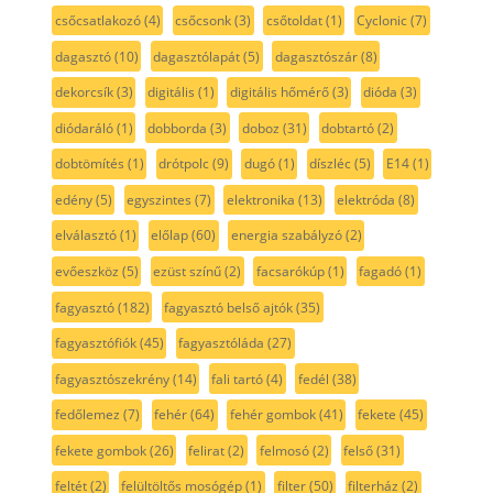
csőcsatlakozó
(4)
csőcsonk
(3)
csőtoldat
(1)
Cyclonic
(7)
dagasztó
(10)
dagasztólapát
(5)
dagasztószár
(8)
dekorcsík
(3)
digitális
(1)
digitális hőmérő
(3)
dióda
(3)
diódaráló
(1)
dobborda
(3)
doboz
(31)
dobtartó
(2)
dobtömítés
(1)
drótpolc
(9)
dugó
(1)
díszléc
(5)
E14
(1)
edény
(5)
egyszintes
(7)
elektronika
(13)
elektróda
(8)
elválasztó
(1)
előlap
(60)
energia szabályzó
(2)
evőeszköz
(5)
ezüst színű
(2)
facsarókúp
(1)
fagadó
(1)
fagyasztó
(182)
fagyasztó belső ajtók
(35)
fagyasztófiók
(45)
fagyasztóláda
(27)
fagyasztószekrény
(14)
fali tartó
(4)
fedél
(38)
fedőlemez
(7)
fehér
(64)
fehér gombok
(41)
fekete
(45)
fekete gombok
(26)
felirat
(2)
felmosó
(2)
felső
(31)
feltét
(2)
felültöltős mosógép
(1)
filter
(50)
filterház
(2)