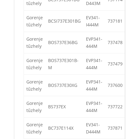
tűzhely
D443M
Gorenje
EV341-
BCSI737E301BG
737181
tűzhely
I444M
Gorenje
EVP341-
BOS737E36BG
737478
tűzhely
444M
Gorenje
BOS737E301B-
EVP341-
737479
tűzhely
M
444M
Gorenje
EVP341-
BOS737E30XG
737600
tűzhely
444M
Gorenje
EVP341-
BS737EX
737722
tűzhely
444M
Gorenje
EV341-
BC737E114X
737871
tűzhely
D444M