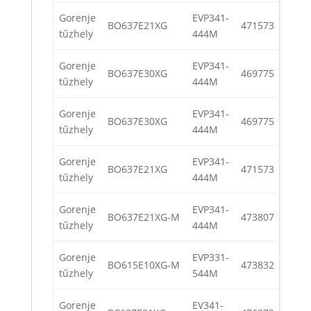
Gorenje
EVP341-
BO637E21XG
471573
tűzhely
444M
Gorenje
EVP341-
BO637E30XG
469775
tűzhely
444M
Gorenje
EVP341-
BO637E30XG
469775
tűzhely
444M
Gorenje
EVP341-
BO637E21XG
471573
tűzhely
444M
Gorenje
EVP341-
BO637E21XG-M
473807
tűzhely
444M
Gorenje
EVP331-
BO615E10XG-M
473832
tűzhely
544M
Gorenje
EV341-