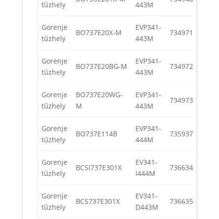
tűzhely
443M
Gorenje
EVP341-
BO737E20X-M
734971
tűzhely
443M
Gorenje
EVP341-
BO737E20BG-M
734972
tűzhely
443M
Gorenje
BO737E20WG-
EVP341-
734973
tűzhely
M
443M
Gorenje
EVP341-
BO737E114B
735937
tűzhely
444M
Gorenje
EV341-
BCSI737E301X
736634
tűzhely
I444M
Gorenje
EV341-
BCS737E301X
736635
tűzhely
D443M