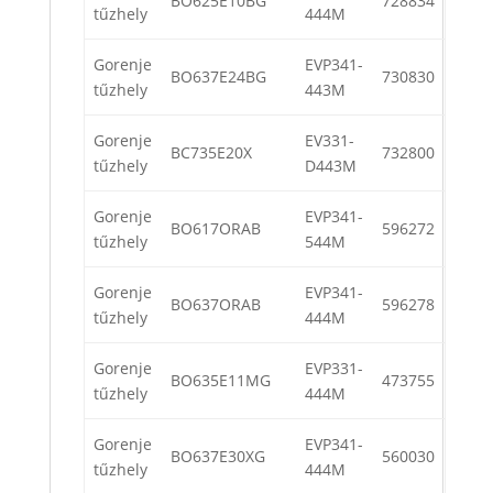
BO625E10BG
728834
tűzhely
444M
Gorenje
EVP341-
BO637E24BG
730830
tűzhely
443M
Gorenje
EV331-
BC735E20X
732800
tűzhely
D443M
Gorenje
EVP341-
BO617ORAB
596272
tűzhely
544M
Gorenje
EVP341-
BO637ORAB
596278
tűzhely
444M
Gorenje
EVP331-
BO635E11MG
473755
tűzhely
444M
Gorenje
EVP341-
BO637E30XG
560030
tűzhely
444M