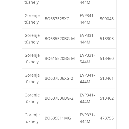
tűzhely
444M
Gorenje
EVP341-
BO637E25XG
509048
tűzhely
444M
Gorenje
EVP331-
BO635E20BG-M
513308
tűzhely
444M
Gorenje
EVP331-
BO615E20BG-M
513460
tűzhely
544M
Gorenje
EVP341-
BO637E36XG-2
513461
tűzhely
444M
Gorenje
EVP341-
BO637E36BG-2
513462
tűzhely
444M
Gorenje
EVP331-
BO635E11MG
473755
tűzhely
444M