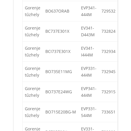
Gorenje
EVP341-
BO637ORAB
729532
tűzhely
444M
Gorenje
EV341-
BC737E301X
732824
tűzhely
D443M
Gorenje
EV341-
BCI737E301X
732934
tűzhely
I444M
Gorenje
EVP331-
BO735E11MG
732945
tűzhely
444M
Gorenje
EVP341-
BO737E24WG
732915
tűzhely
444M
Gorenje
EVP331-
BO715E20BG-M
733651
tűzhely
544M
Gorenje
EV331-