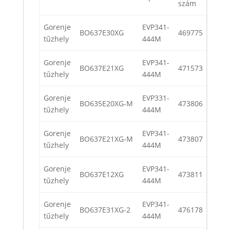
szám
Gorenje
EVP341-
BO637E30XG
469775
tűzhely
444M
Gorenje
EVP341-
BO637E21XG
471573
tűzhely
444M
Gorenje
EVP331-
BO635E20XG-M
473806
tűzhely
444M
Gorenje
EVP341-
BO637E21XG-M
473807
tűzhely
444M
Gorenje
EVP341-
BO637E12XG
473811
tűzhely
444M
Gorenje
EVP341-
BO637E31XG-2
476178
tűzhely
444M