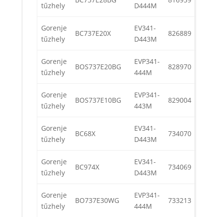
tűzhely
D444M
Gorenje
EV341-
BC737E20X
826889
tűzhely
D443M
Gorenje
EVP341-
BOS737E20BG
828970
tűzhely
444M
Gorenje
EVP341-
BOS737E10BG
829004
tűzhely
443M
Gorenje
EV341-
BC68X
734070
tűzhely
D443M
Gorenje
EV341-
BC974X
734069
tűzhely
D443M
Gorenje
EVP341-
BO737E30WG
733213
tűzhely
444M