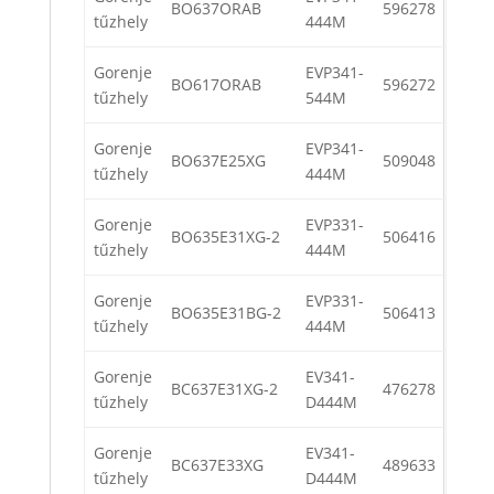
BO637ORAB
596278
tűzhely
444M
Gorenje
EVP341-
BO617ORAB
596272
tűzhely
544M
Gorenje
EVP341-
BO637E25XG
509048
tűzhely
444M
Gorenje
EVP331-
BO635E31XG-2
506416
tűzhely
444M
Gorenje
EVP331-
BO635E31BG-2
506413
tűzhely
444M
Gorenje
EV341-
BC637E31XG-2
476278
tűzhely
D444M
Gorenje
EV341-
BC637E33XG
489633
tűzhely
D444M