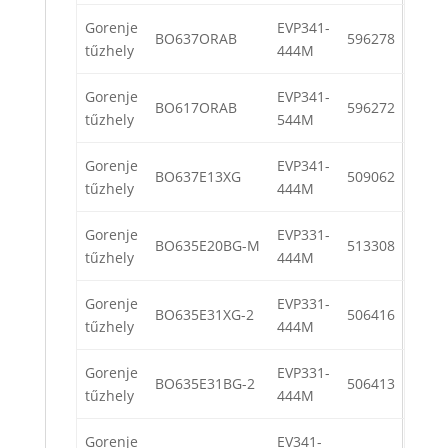
Gorenje
EVP341-
BO637ORAB
596278
tűzhely
444M
Gorenje
EVP341-
BO617ORAB
596272
tűzhely
544M
Gorenje
EVP341-
BO637E13XG
509062
tűzhely
444M
Gorenje
EVP331-
BO635E20BG-M
513308
tűzhely
444M
Gorenje
EVP331-
BO635E31XG-2
506416
tűzhely
444M
Gorenje
EVP331-
BO635E31BG-2
506413
tűzhely
444M
Gorenje
EV341-