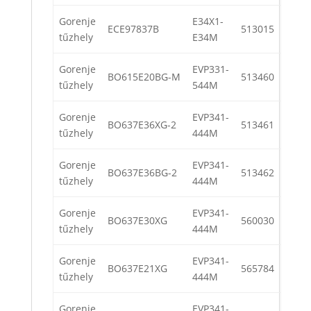
Gorenje
E34X1-
ECE97837B
513015
tűzhely
E34M
Gorenje
EVP331-
BO615E20BG-M
513460
tűzhely
544M
Gorenje
EVP341-
BO637E36XG-2
513461
tűzhely
444M
Gorenje
EVP341-
BO637E36BG-2
513462
tűzhely
444M
Gorenje
EVP341-
BO637E30XG
560030
tűzhely
444M
Gorenje
EVP341-
BO637E21XG
565784
tűzhely
444M
Gorenje
EVP341-