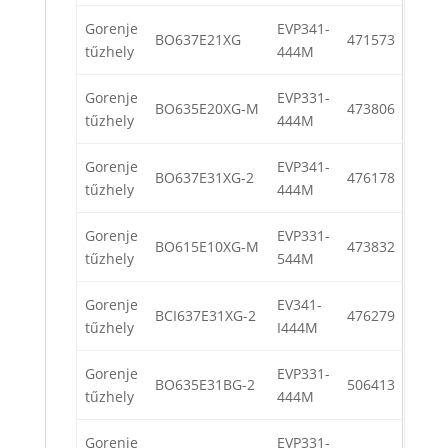
Gorenje
EVP341-
BO637E21XG
471573
tűzhely
444M
Gorenje
EVP331-
BO635E20XG-M
473806
tűzhely
444M
Gorenje
EVP341-
BO637E31XG-2
476178
tűzhely
444M
Gorenje
EVP331-
BO615E10XG-M
473832
tűzhely
544M
Gorenje
EV341-
BCI637E31XG-2
476279
tűzhely
I444M
Gorenje
EVP331-
BO635E31BG-2
506413
tűzhely
444M
Gorenje
EVP331-