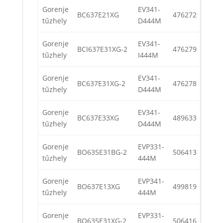
Gorenje
EV341-
BC637E21XG
476272
tűzhely
D444M
Gorenje
EV341-
BCI637E31XG-2
476279
tűzhely
I444M
Gorenje
EV341-
BC637E31XG-2
476278
tűzhely
D444M
Gorenje
EV341-
BC637E33XG
489633
tűzhely
D444M
Gorenje
EVP331-
BO635E31BG-2
506413
tűzhely
444M
Gorenje
EVP341-
BO637E13XG
499819
tűzhely
444M
Gorenje
EVP331-
BO635E31XG-2
506416