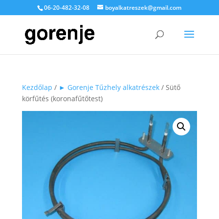
06-20-482-32-08
boyalkatreszek@gmail.com
Kezdőlap
/
► Gorenje Tűzhely alkatrészek
/ Sütő
körfűtés (koronafűtőtest)