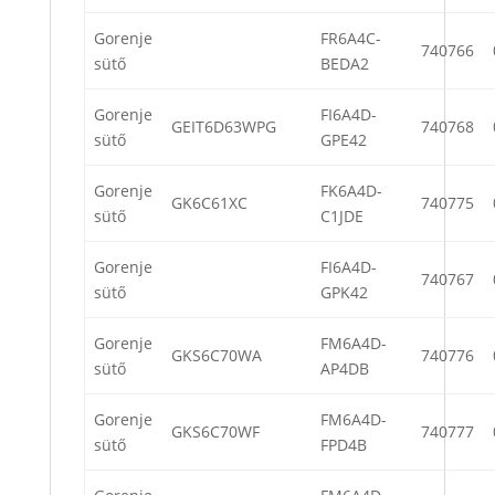
Gorenje
FR6A4C-
740766
sütő
BEDA2
Gorenje
FI6A4D-
GEIT6D63WPG
740768
sütő
GPE42
Gorenje
FK6A4D-
GK6C61XC
740775
sütő
C1JDE
Gorenje
FI6A4D-
740767
sütő
GPK42
Gorenje
FM6A4D-
GKS6C70WA
740776
sütő
AP4DB
Gorenje
FM6A4D-
GKS6C70WF
740777
sütő
FPD4B