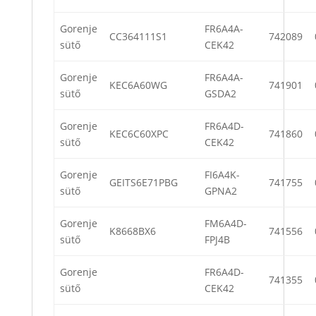
Gorenje
FR6A4A-
CC364111S1
742089
sütő
CEK42
Gorenje
FR6A4A-
KEC6A60WG
741901
sütő
GSDA2
Gorenje
FR6A4D-
KEC6C60XPC
741860
sütő
CEK42
Gorenje
FI6A4K-
GEITS6E71PBG
741755
sütő
GPNA2
Gorenje
FM6A4D-
K8668BX6
741556
sütő
FPJ4B
Gorenje
FR6A4D-
741355
sütő
CEK42