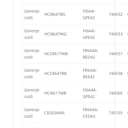
Gorenje
FI6A4I-
HCI8647BG
744552
sütő
GPE42
Gorenje
FI6A4I-
HCI8647WG
744553
sütő
GPE42
Gorenje
FR6A4A-
HCC8617WB
744557
sütő
BED42
Gorenje
FR6A4I-
HCC8647BB
744558
sütő
BEE42
Gorenje
FI6A4A-
HCI8617WB
744560
sütő
GPE42
Gorenje
FR6A4A-
C8265AW6
745103
sütő
CEDA2