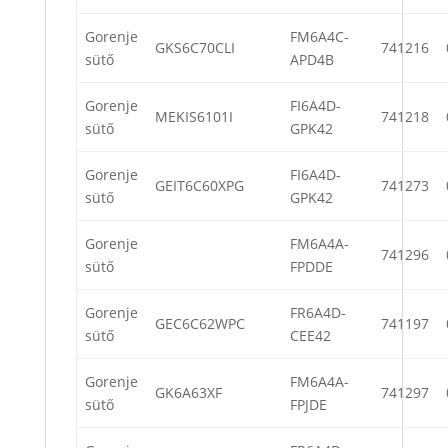
Gorenje
FM6A4C-
GKS6C70CLI
741216
sütő
APD4B
Gorenje
FI6A4D-
MEKIS6101I
741218
sütő
GPK42
Gorenje
FI6A4D-
GEIT6C60XPG
741273
sütő
GPK42
Gorenje
FM6A4A-
741296
sütő
FPDDE
Gorenje
FR6A4D-
GEC6C62WPC
741197
sütő
CEE42
Gorenje
FM6A4A-
GK6A63XF
741297
sütő
FPJDE