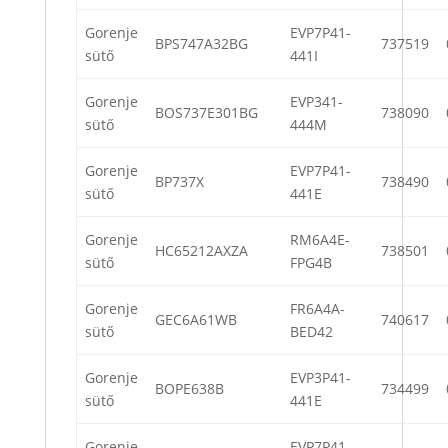
Gorenje
EVP7P41-
BPS747A32BG
737519
sütő
441I
Gorenje
EVP341-
BOS737E301BG
738090
sütő
444M
Gorenje
EVP7P41-
BP737X
738490
sütő
441E
Gorenje
RM6A4E-
HC65212AXZA
738501
sütő
FPG4B
Gorenje
FR6A4A-
GEC6A61WB
740617
sütő
BED42
Gorenje
EVP3P41-
BOPE638B
734499
sütő
441E
Gorenje
EVP7P41-