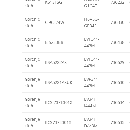
K6151SG
736232
sütő
G1G4E
Gorenje
FI6A5G-
CI96374W
736330
sütő
GPB42
Gorenje
EVP341-
BI5223BB
736438
sütő
443M
Gorenje
EVP341-
BSA5222AX
736629
sütő
443M
Gorenje
EVP341-
BSA5221AXUK
736630
sütő
443M
Gorenje
EV341-
BCSI737E301X
736634
sütő
I444M
Gorenje
EV341-
BCS737E301X
736635
sütő
D443M