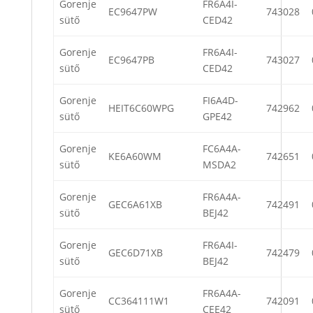
Gorenje
FR6A4I-
EC9647PW
743028
sütő
CED42
Gorenje
FR6A4I-
EC9647PB
743027
sütő
CED42
Gorenje
FI6A4D-
HEIT6C60WPG
742962
sütő
GPE42
Gorenje
FC6A4A-
KE6A60WM
742651
sütő
MSDA2
Gorenje
FR6A4A-
GEC6A61XB
742491
sütő
BEJ42
Gorenje
FR6A4I-
GEC6D71XB
742479
sütő
BEJ42
Gorenje
FR6A4A-
CC364111W1
742091
sütő
CEE42