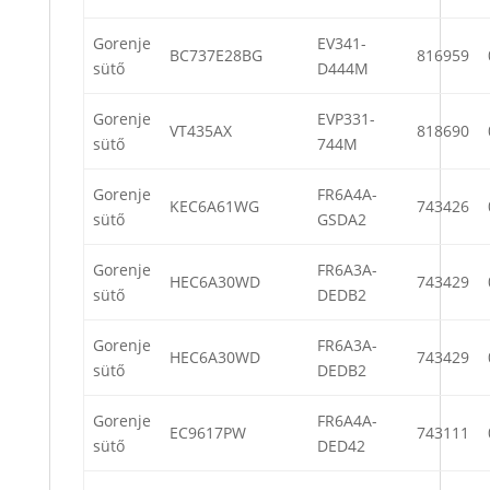
Gorenje
EV341-
BC737E28BG
816959
sütő
D444M
Gorenje
EVP331-
VT435AX
818690
sütő
744M
Gorenje
FR6A4A-
KEC6A61WG
743426
sütő
GSDA2
Gorenje
FR6A3A-
HEC6A30WD
743429
sütő
DEDB2
Gorenje
FR6A3A-
HEC6A30WD
743429
sütő
DEDB2
Gorenje
FR6A4A-
EC9617PW
743111
sütő
DED42