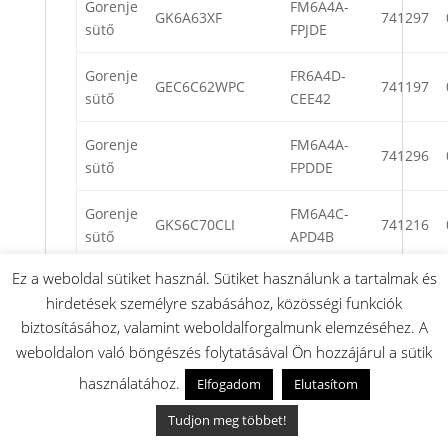
Gorenje
FM6A4A-
GK6A63XF
741297
sütő
FPJDE
Gorenje
FR6A4D-
GEC6C62WPC
741197
sütő
CEE42
Gorenje
FM6A4A-
741296
sütő
FPDDE
Gorenje
FM6A4C-
GKS6C70CLI
741216
sütő
APD4B
Ez a weboldal sütiket használ. Sütiket használunk a tartalmak és
Gorenje
FR6A4D-
GEC6D60WPB
741196
hirdetések személyre szabásához, közösségi funkciók
sütő
BEE42
biztosításához, valamint weboldalforgalmunk elemzéséhez. A
Gorenje
FR6A4D-
weboldalon való böngészés folytatásával Ön hozzájárul a sütik
741191
sütő
CEJ42
használatához.
Elfogadom
Elutasítom
Gorenje
FM6A4A-
Tudjon meg többet!
741184
sütő
FPD4B