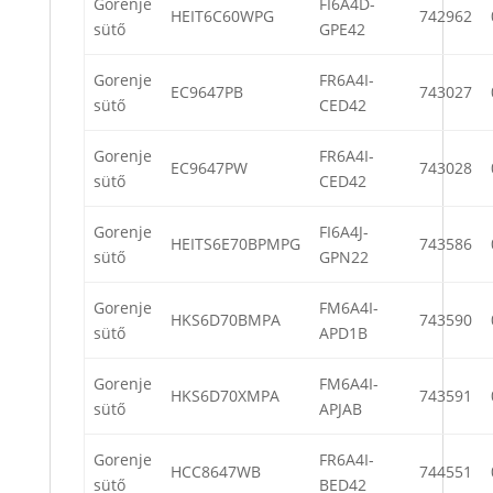
Gorenje
FI6A4D-
HEIT6C60WPG
742962
sütő
GPE42
Gorenje
FR6A4I-
EC9647PB
743027
sütő
CED42
Gorenje
FR6A4I-
EC9647PW
743028
sütő
CED42
Gorenje
FI6A4J-
HEITS6E70BPMPG
743586
sütő
GPN22
Gorenje
FM6A4I-
HKS6D70BMPA
743590
sütő
APD1B
Gorenje
FM6A4I-
HKS6D70XMPA
743591
sütő
APJAB
Gorenje
FR6A4I-
HCC8647WB
744551
sütő
BED42