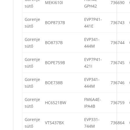
MEKI610I
736690
sütő
GPH42
Gorenje
EVP7P41-
BOP8737B
736743
sütő
441E
Gorenje
EVP341-
BO8737B
736744
sütő
444M
Gorenje
EVP7P41-
BOPE759B
736745
sütő
421I
Gorenje
EVP341-
BOE738B
736746
sütő
444M
Gorenje
FM6A4E-
HC6521BW
736759
sütő
IPA4B
Gorenje
EVP331-
VTS437BX
736864
sütő
744M