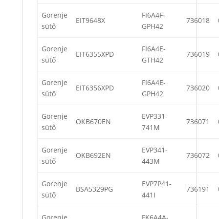
Gorenje
FI6A4F-
EIT9648X
736018
sütő
GPH42
Gorenje
FI6A4E-
EIT6355XPD
736019
sütő
GTH42
Gorenje
FI6A4E-
EIT6356XPD
736020
sütő
GPH42
Gorenje
EVP331-
OKB670EN
736071
sütő
741M
Gorenje
EVP341-
OKB692EN
736072
sütő
443M
Gorenje
EVP7P41-
BSA5329PG
736191
sütő
441I
Gorenje
FK6A4A-