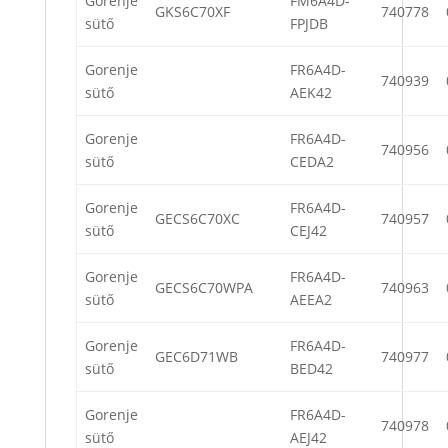
Gorenje
FM6A4D-
GKS6C70XF
740778
sütő
FPJDB
Gorenje
FR6A4D-
740939
sütő
AEK42
Gorenje
FR6A4D-
740956
sütő
CEDA2
Gorenje
FR6A4D-
GECS6C70XC
740957
sütő
CEJ42
Gorenje
FR6A4D-
GECS6C70WPA
740963
sütő
AEEA2
Gorenje
FR6A4D-
GEC6D71WB
740977
sütő
BED42
Gorenje
FR6A4D-
740978
sütő
AEJ42