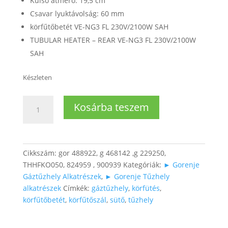
Külső átmérő: 19,5 cm
Csavar lyuktávolság: 60 mm
körfűtőbetét VE-NG3 FL 230V/2100W SAH
TUBULAR HEATER – REAR VE-NG3 FL 230V/2100W
SAH
Készleten
Sütő
Kosárba teszem
körfűtés
(koronafűtőtest)
mennyiség
Cikkszám:
gor 488922, g 468142 ,g 229250,
THHFKO050, 824959 , 900939
Kategóriák:
► Gorenje
Gáztűzhely Alkatrészek
,
► Gorenje Tűzhely
alkatrészek
Címkék:
gáztűzhely
,
körfütés
,
körfűtőbetét
,
körfűtőszál
,
sütő
,
tűzhely