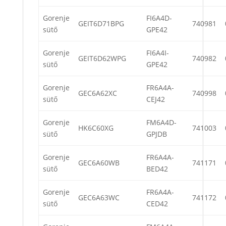
Gorenje
FI6A4D-
GEIT6D71BPG
740981
sütő
GPE42
Gorenje
FI6A4I-
GEIT6D62WPG
740982
sütő
GPE42
Gorenje
FR6A4A-
GEC6A62XC
740998
sütő
CEJ42
Gorenje
FM6A4D-
HK6C60XG
741003
sütő
GPJDB
Gorenje
FR6A4A-
GEC6A60WB
741171
sütő
BED42
Gorenje
FR6A4A-
GEC6A63WC
741172
sütő
CED42