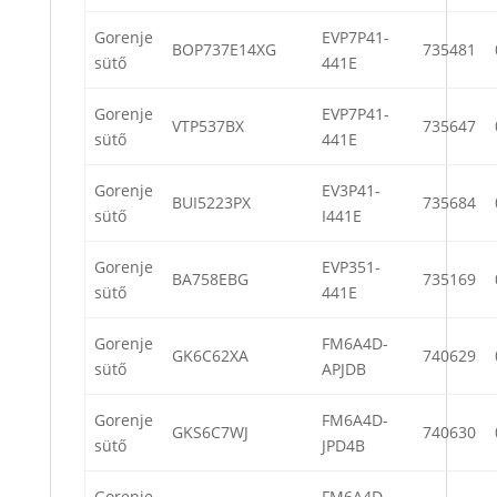
Gorenje
EVP7P41-
BOP737E14XG
735481
sütő
441E
Gorenje
EVP7P41-
VTP537BX
735647
sütő
441E
Gorenje
EV3P41-
BUI5223PX
735684
sütő
I441E
Gorenje
EVP351-
BA758EBG
735169
sütő
441E
Gorenje
FM6A4D-
GK6C62XA
740629
sütő
APJDB
Gorenje
FM6A4D-
GKS6C7WJ
740630
sütő
JPD4B
Gorenje
FM6A4D-