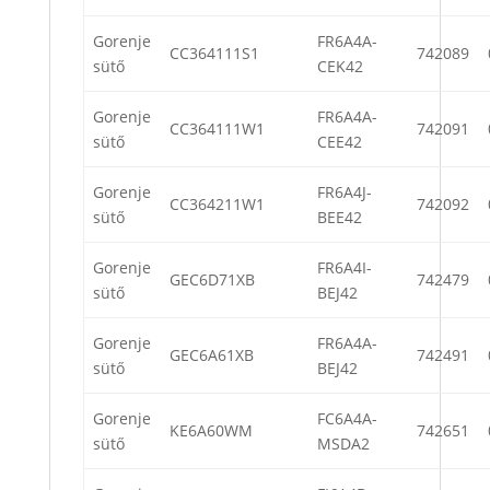
Gorenje
FR6A4A-
CC364111S1
742089
sütő
CEK42
Gorenje
FR6A4A-
CC364111W1
742091
sütő
CEE42
Gorenje
FR6A4J-
CC364211W1
742092
sütő
BEE42
Gorenje
FR6A4I-
GEC6D71XB
742479
sütő
BEJ42
Gorenje
FR6A4A-
GEC6A61XB
742491
sütő
BEJ42
Gorenje
FC6A4A-
KE6A60WM
742651
sütő
MSDA2