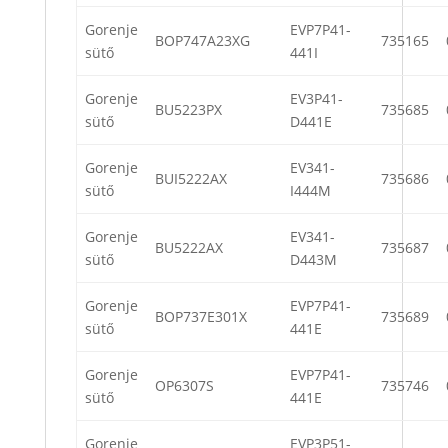
Gorenje
EVP7P41-
BOP747A23XG
735165
sütő
441I
Gorenje
EV3P41-
BU5223PX
735685
sütő
D441E
Gorenje
EV341-
BUI5222AX
735686
sütő
I444M
Gorenje
EV341-
BU5222AX
735687
sütő
D443M
Gorenje
EVP7P41-
BOP737E301X
735689
sütő
441E
Gorenje
EVP7P41-
OP6307S
735746
sütő
441E
Gorenje
EVP3P51-