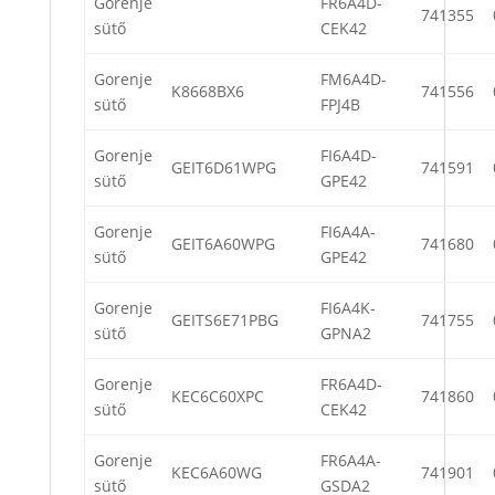
Gorenje
FR6A4D-
741355
sütő
CEK42
Gorenje
FM6A4D-
K8668BX6
741556
sütő
FPJ4B
Gorenje
FI6A4D-
GEIT6D61WPG
741591
sütő
GPE42
Gorenje
FI6A4A-
GEIT6A60WPG
741680
sütő
GPE42
Gorenje
FI6A4K-
GEITS6E71PBG
741755
sütő
GPNA2
Gorenje
FR6A4D-
KEC6C60XPC
741860
sütő
CEK42
Gorenje
FR6A4A-
KEC6A60WG
741901
sütő
GSDA2