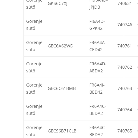
GKS6C7XJ
740631
sütő
JPJDB
Gorenje
FI6A4D-
740746
sütő
GPK42
Gorenje
FR6A4A-
GEC6A62WD
740761
sütő
CED42
Gorenje
FR6A4D-
740762
sütő
AEDA2
Gorenje
FR6A4I-
GEC6C61BMB
740763
sütő
BED42
Gorenje
FR6A4C-
740764
sütő
BEDA2
Gorenje
FR6A4C-
GECS6B71CLB
740765
sütő
BEDA2