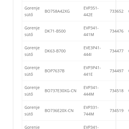
Gorenje
EVP351-
BO758A42XG
733652
sütő
442E
Gorenje
EVP341-
DK71-B500
734476
sütő
441M
Gorenje
EVE3P41-
DK63-B700
734477
sütő
444I
Gorenje
EVP3P41-
BOP7637B
734497
sütő
441E
Gorenje
EVP341-
BO737E30XG-CN
734518
sütő
444M
Gorenje
EVP331-
BO736E20X-CN
734519
sütő
744M
Gorenje
EVP341-