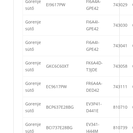
Gorenje
FI6A4A-
EI9617PW
743029
sütő
GPE42
Gorenje
FI6A4I-
743030
sütő
GPE42
Gorenje
FI6A4I-
743041
sütő
GPE42
Gorenje
FK6A4D-
GKC6C60XT
743058
sütő
T3JDE
Gorenje
FR6A4A-
EC9617PW
743111
sütő
DED42
Gorenje
EV3P41-
BCP637E28BG
810710
sütő
D441E
Gorenje
EV341-
BCI737E28BG
810739
sütő
I444M