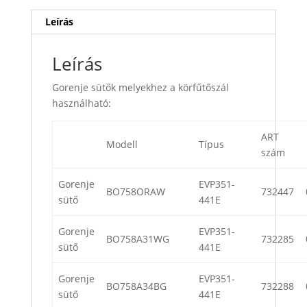
Leírás
Leírás
Gorenje sütők melyekhez a körfűtőszál
használható:
ART
Modell
Típus
szám
Gorenje
EVP351-
BO758ORAW
732447
sütő
441E
Gorenje
EVP351-
BO758A31WG
732285
sütő
441E
Gorenje
EVP351-
BO758A34BG
732288
sütő
441E