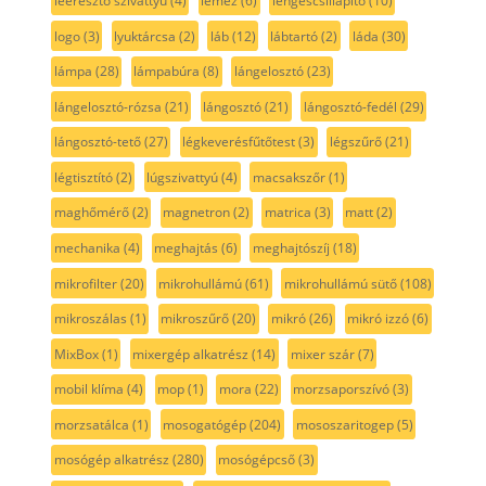
leeresztő szivattyú
(4)
lemez
(6)
lengéscsillapító
(10)
logo
(3)
lyuktárcsa
(2)
láb
(12)
lábtartó
(2)
láda
(30)
lámpa
(28)
lámpabúra
(8)
lángelosztó
(23)
lángelosztó-rózsa
(21)
lángosztó
(21)
lángosztó-fedél
(29)
lángosztó-tető
(27)
légkeverésfűtőtest
(3)
légszűrő
(21)
légtisztító
(2)
lúgszivattyú
(4)
macsakszőr
(1)
maghőmérő
(2)
magnetron
(2)
matrica
(3)
matt
(2)
mechanika
(4)
meghajtás
(6)
meghajtószíj
(18)
mikrofilter
(20)
mikrohullámú
(61)
mikrohullámú sütő
(108)
mikroszálas
(1)
mikroszűrő
(20)
mikró
(26)
mikró izzó
(6)
MixBox
(1)
mixergép alkatrész
(14)
mixer szár
(7)
mobil klíma
(4)
mop
(1)
mora
(22)
morzsaporszívó
(3)
morzsatálca
(1)
mosogatógép
(204)
mososzaritogep
(5)
mosógép alkatrész
(280)
mosógépcső
(3)