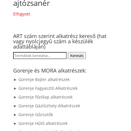
ajtózsanér
Elfogyott
ART szám szerint alkatrész kereső (hat
vagy nyolcjegyű szám a készülék
adattábláján)
Keresés
Keresés
a
következőre:
Gorenje és MORA alkatrészek:
► Gorenje Bojler alkatrészek
► Gorenje Fagyasztó Alkatrészek
► Gorenje főzőlap alkatrészek
► Gorenje Gáztűzhely Alkatrészek
► Gorenje Gőzsütők
► Gorenje Hűtő alkatrészek