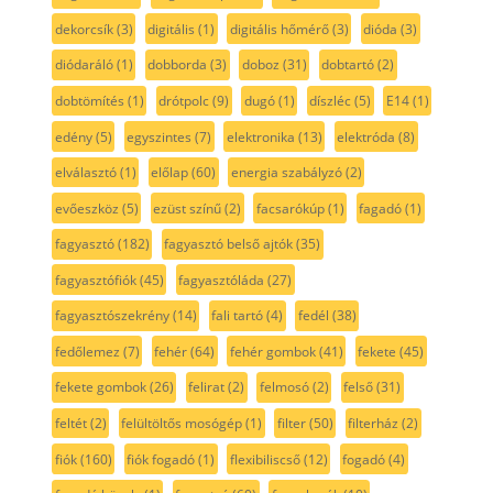
dekorcsík
(3)
digitális
(1)
digitális hőmérő
(3)
dióda
(3)
diódaráló
(1)
dobborda
(3)
doboz
(31)
dobtartó
(2)
dobtömítés
(1)
drótpolc
(9)
dugó
(1)
díszléc
(5)
E14
(1)
edény
(5)
egyszintes
(7)
elektronika
(13)
elektróda
(8)
elválasztó
(1)
előlap
(60)
energia szabályzó
(2)
evőeszköz
(5)
ezüst színű
(2)
facsarókúp
(1)
fagadó
(1)
fagyasztó
(182)
fagyasztó belső ajtók
(35)
fagyasztófiók
(45)
fagyasztóláda
(27)
fagyasztószekrény
(14)
fali tartó
(4)
fedél
(38)
fedőlemez
(7)
fehér
(64)
fehér gombok
(41)
fekete
(45)
fekete gombok
(26)
felirat
(2)
felmosó
(2)
felső
(31)
feltét
(2)
felültöltős mosógép
(1)
filter
(50)
filterház
(2)
fiók
(160)
fiók fogadó
(1)
flexibiliscső
(12)
fogadó
(4)