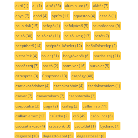
akril
(1)
alj
(1)
alsó
(33)
aluminium
(5)
alátét
(7)
anya
(7)
anód
(4)
aprító
(11)
aquastop
(4)
aszaló
(1)
bal oldali
(15)
befogó
(1)
befolyócső
(5)
bekötődoboz
(9)
belső
(30)
belső cső
(11)
belső üveg
(17)
betét
(7)
beépíthető
(14)
beépítési készlet
(12)
beőblítőszelep
(2)
biztosíték
(4)
bojler
(31)
bolygókerék
(6)
bordás szíj
(21)
bordásszíj
(7)
borító
(2)
botmixer
(16)
burkolat
(5)
citrusprés
(3)
Crispzone
(13)
csapágy
(40)
csatlakozódoboz
(4)
csatlakozóház
(4)
csatlakozóidom
(1)
csavar
(7)
csavartakaró
(7)
csepptartály
(3)
csepptálca
(3)
csiga
(2)
csillag
(2)
csillámlap
(11)
csillámlemez
(12)
csúszka
(2)
cső
(49)
csőbilincs
(6)
csőcsatlakozó
(4)
csőcsonk
(3)
csőtoldat
(1)
Cyclonic
(7)
dagasztó
(10)
dagasztólapát
(5)
dagasztószár
(8)