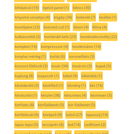
kifolyócső
(16)
kijelző panel
(1)
kilincs
(30)
kinyomó szivattyú
(4)
kisgép
(34)
kiskerék
(7)
kisállat
(1)
kivetőpánt
(23)
kivezető cső
(1)
klixon
(4)
klíma
(4)
kolbásztöltő
(2)
kombinált kefe
(23)
kombináltszívófej
(22)
komplett
(16)
kompresszor
(4)
kondenzátor
(14)
konyhai mérleg
(1)
korlát
(6)
koronafűtés
(3)
koszorú fűtőszál
(3)
kosár
(34)
kosársín
(3)
kupak
(5)
kuplung
(8)
kutyaszőr
(1)
kábel
(9)
kábeldob
(1)
kávédaráló
(3)
kávéfőző
(1)
kémény
(1)
kés
(16)
késtisztító
(1)
készlet
(38)
kétszintes
(4)
kézimixer
(5)
körfütés
(8)
körfűtőbetét
(5)
kör fűtőbetét
(5)
körfűtőszál
(6)
középső
(9)
külső
(27)
laposszíj
(19)
lapos tepsi
(5)
lassúprés
(6)
led
(14)
LedVision
(2)