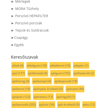
► Mérlegek
► MORA Tűzhely
► Porszívó HEPAFILTER
► Porszívó porzsák
► Tepsik és Sütőrácsok
►Csapágy
►Egyéb
Keresőszavak
ablak
(6)
ablakgumi
(18)
ablakkeret
(16)
adapter
(1)
ajtó
(137)
ajtóbimetál
(6)
ajtógumi
(102)
ajtóhatároló
(2)
ajtóhorog
(4)
ajtókampó
(4)
ajtókapcsoló
(18)
ajtókeret
(18)
ajtónyitás érzékelő
(6)
ajtónyitó
(49)
ajtópolc
(122)
ajtóretesz
(13)
ajtórögzítő
(1)
ajtótartozék
(205)
ajtózár
(34)
ajtó érzékelő
(9)
akku
(12)