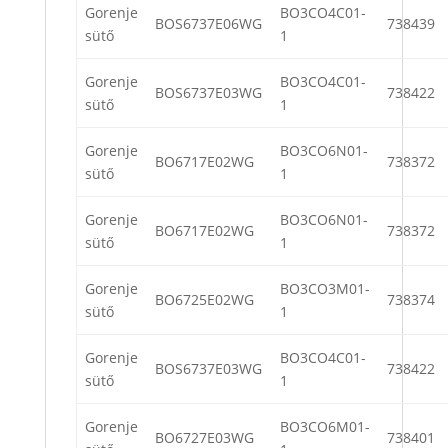
Gorenje
BO3CO4C01-
BOS6737E06WG
738439
sütő
1
Gorenje
BO3CO4C01-
BOS6737E03WG
738422
sütő
1
Gorenje
BO3CO6N01-
BO6717E02WG
738372
sütő
1
Gorenje
BO3CO6N01-
BO6717E02WG
738372
sütő
1
Gorenje
BO3CO3M01-
BO6725E02WG
738374
sütő
1
Gorenje
BO3CO4C01-
BOS6737E03WG
738422
sütő
1
Gorenje
BO3CO6M01-
BO6727E03WG
738401