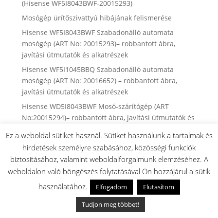
(Hisense WF5I8043BWF-20015293)
Mosógép ürítőszivattyú hibájának felismerése
Hisense WF5I8043BWF Szabadonálló automata
mosógép (ART No: 20015293)– robbantott ábra,
javítási útmutatók és alkatrészek
Hisense WF5I1045BBQ Szabadonálló automata
mosógép (ART No: 20016652) – robbantott ábra,
javítási útmutatók és alkatrészek
Hisense WD5I8043BWF Mosó-szárítógép (ART
No:20015294)– robbantott ábra, javítási útmutatók és
alkatrészek
Ez a weboldal sütiket használ. Sütiket használunk a tartalmak és
Hisense WF3S9043BB3 Szabadonálló automata
hirdetések személyre szabásához, közösségi funkciók
mosógép (ART No:20013534)– robbantott ábra,
biztosításához, valamint weboldalforgalmunk elemzéséhez. A
javítási útmutatók és alkatrészek
weboldalon való böngészés folytatásával Ön hozzájárul a sütik
Hisense WF3S8043BW3 Szabadonálló automata
használatához.
Elfogadom
Elutasítom
mosógép (ART No:20013533) – robbantott ábra,
javítási útmutatók és alkatrészek
Tudjon meg többet!
Hisense WF3S9043BW3 Szabadonálló automata