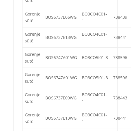
sütő
1
Gorenje
BO3CO4C01-
BOS6737E06WG
738439
sütő
1
Gorenje
BO3CO4C01-
BOS6737E13WG
738441
sütő
1
Gorenje
BOS6747A01WG
BO3CO5I01-3
738596
sütő
Gorenje
BOS6747A01WG
BO3CO5I01-3
738596
sütő
Gorenje
BO3CO4C01-
BOS6737E09WG
738443
sütő
1
Gorenje
BO3CO4C01-
BOS6737E13WG
738441
sütő
1