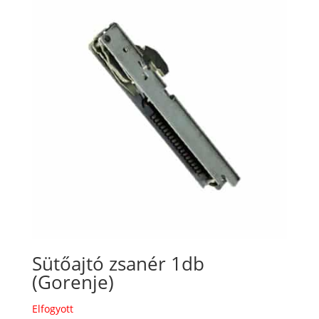
Sütőajtó zsanér 1db
(Gorenje)
Elfogyott