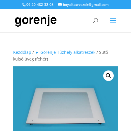
06-20-482-32-08
boyalkatreszek@gmail.com
Kezdőlap
/
► Gorenje Tűzhely alkatrészek
/ Sütő
külső üveg (fehér)