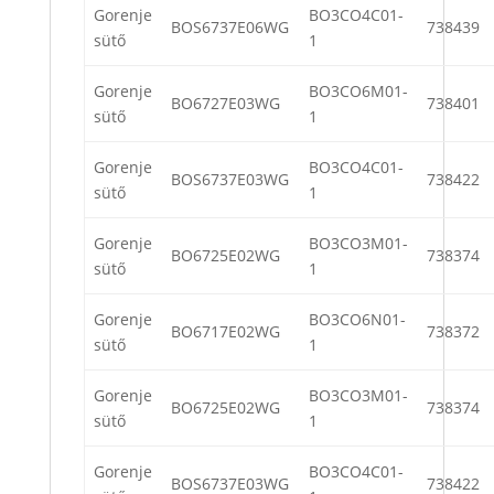
Gorenje
BO3CO4C01-
BOS6737E06WG
738439
sütő
1
Gorenje
BO3CO6M01-
BO6727E03WG
738401
sütő
1
Gorenje
BO3CO4C01-
BOS6737E03WG
738422
sütő
1
Gorenje
BO3CO3M01-
BO6725E02WG
738374
sütő
1
Gorenje
BO3CO6N01-
BO6717E02WG
738372
sütő
1
Gorenje
BO3CO3M01-
BO6725E02WG
738374
sütő
1
Gorenje
BO3CO4C01-
BOS6737E03WG
738422