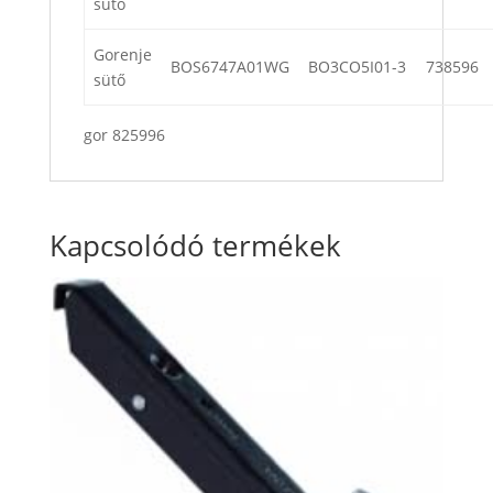
sütő
Gorenje
BOS6747A01WG
BO3CO5I01-3
738596
sütő
gor 825996
Kapcsolódó termékek