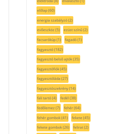
elektróda
(8)
elválasztó
(1)
előlap
(60)
energia szabályzó
(2)
evőeszköz
(5)
ezüst színű
(2)
facsarókúp
(1)
fagadó
(1)
fagyasztó
(182)
fagyasztó belső ajtók
(35)
fagyasztófiók
(45)
fagyasztóláda
(27)
fagyasztószekrény
(14)
fali tartó
(4)
fedél
(38)
fedőlemez
(7)
fehér
(64)
fehér gombok
(41)
fekete
(45)
fekete gombok
(26)
felirat
(2)