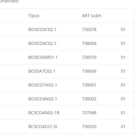
ználható:
Típus
ART szám
BO3CO3C02-1
738378
01
BO3CO4C02-1
738004
01
BO3CO6M01-1
738370
01
BO3SA7C02-1
738006
01
BO3CO1N02-1
738001
01
BO3CO4N02-1
738002
01
BC3CO4N02-1R
737988
01
BC3CO4C01-5I
738320
01