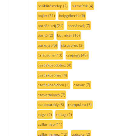
beőblítőszelep
(2)
biztosíték
(4)
bojler
(31)
bolygókerék
(6)
bordás szíj
(21)
bordásszíj
(7)
borító
(2)
botmixer
(16)
burkolat
(5)
citrusprés
(3)
Crispzone
(13)
csapágy
(40)
csatlakozódoboz
(4)
csatlakozóház
(4)
csatlakozóidom
(1)
csavar
(7)
csavartakaró
(7)
csepptartály
(3)
csepptálca
(3)
csiga
(2)
csillag
(2)
csillámlap
(11)
csillámlemez
(12)
csúszka
(2)