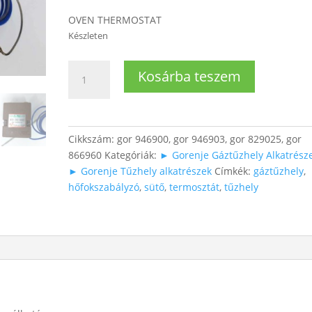
OVEN THERMOSTAT
Készleten
Sütő
Kosárba teszem
termosztát,
hőfokszabályzó
mennyiség
Cikkszám:
gor 946900, gor 946903, gor 829025, gor
866960
Kategóriák:
► Gorenje Gáztűzhely Alkatrész
► Gorenje Tűzhely alkatrészek
Címkék:
gáztűzhely
,
hőfokszabályzó
,
sütő
,
termosztát
,
tűzhely