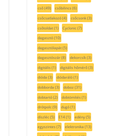
cső
(49)
csőbilincs
(6)
csőcsatlakozó
(4)
csőcsonk
(3)
csőtoldat
(1)
Cyclonic
(7)
dagasztó
(10)
dagasztólapát
(5)
dagasztószár
(8)
dekorcsík
(3)
digitális
(1)
digitális hőmérő
(3)
dióda
(3)
diódaráló
(1)
dobborda
(3)
doboz
(31)
dobtartó
(2)
dobtömítés
(1)
drótpolc
(9)
dugó
(1)
díszléc
(5)
E14
(1)
edény
(5)
egyszintes
(7)
elektronika
(13)