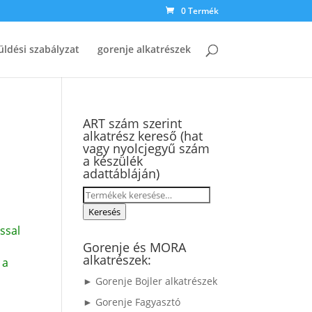
0 Termék
üldési szabályzat
gorenje alkatrészek
ART szám szerint
alkatrész kereső (hat
vagy nyolcjegyű szám
a készülék
adattábláján)
Keresés
a
Keresés
következőre:
ssal
Gorenje és MORA
alkatrészek:
 a
► Gorenje Bojler alkatrészek
► Gorenje Fagyasztó