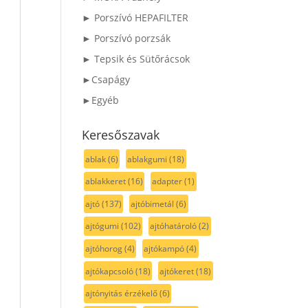
► Porszívó HEPAFILTER
► Porszívó porzsák
► Tepsik és Sütőrácsok
►Csapágy
►Egyéb
Keresőszavak
ablak
(6)
ablakgumi
(18)
ablakkeret
(16)
adapter
(1)
ajtó
(137)
ajtóbimetál
(6)
ajtógumi
(102)
ajtóhatároló
(2)
ajtóhorog
(4)
ajtókampó
(4)
ajtókapcsoló
(18)
ajtókeret
(18)
ajtónyitás érzékelő
(6)