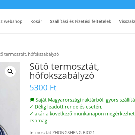
ész webshop
Kosár
Szállítási és Fizetési feltételek
Visszak
tő termosztát, hőfokszabályzó
Sütő termosztát,
hőfokszabályzó
5300
Ft
🚚 Saját Magyarországi raktárból, gyors szállítá
✓ Délig leadott rendelés esetén,
✓ akár a következő munkanapon megérkezhet
csomag
termosztát ZHONGSHENG BIO21