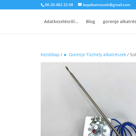
06-20-482-32-08
boyalkatreszek@gmail.com
Adatkezelésről…
Blog
gorenje alkatr
Kezdőlap
/
► Gorenje Tűzhely alkatrészek
/ Sü