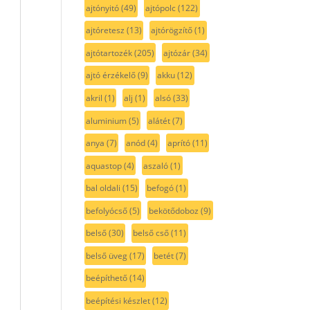
ajtónyitó
(49)
ajtópolc
(122)
ajtóretesz
(13)
ajtórögzítő
(1)
ajtótartozék
(205)
ajtózár
(34)
ajtó érzékelő
(9)
akku
(12)
akril
(1)
alj
(1)
alsó
(33)
aluminium
(5)
alátét
(7)
anya
(7)
anód
(4)
aprító
(11)
aquastop
(4)
aszaló
(1)
bal oldali
(15)
befogó
(1)
befolyócső
(5)
bekötődoboz
(9)
belső
(30)
belső cső
(11)
belső üveg
(17)
betét
(7)
beépíthető
(14)
beépítési készlet
(12)