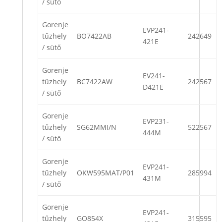
/ sütő
Gorenje
EVP241-
tűzhely
BO7422AB
242649
421E
/ sütő
Gorenje
EV241-
tűzhely
BC7422AW
242567
D421E
/ sütő
Gorenje
EVP231-
tűzhely
SG62MMI/N
522567
444M
/ sütő
Gorenje
EVP241-
tűzhely
OKW595MAT/P01
285994
431M
/ sütő
Gorenje
EVP241-
tűzhely
GO854X
315595