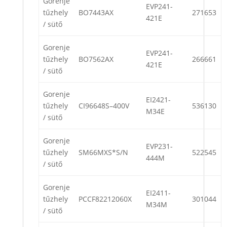
Gorenje
EVP241-
tűzhely
BO7443AX
271653
421E
/ sütő
Gorenje
EVP241-
tűzhely
BO7562AX
266661
421E
/ sütő
Gorenje
EI2421-
tűzhely
CI96648S–400V
536130
M34E
/ sütő
Gorenje
EVP231-
tűzhely
SM66MXS*S/N
522545
444M
/ sütő
Gorenje
EI2411-
tűzhely
PCCF82212060X
301044
M34M
/ sütő