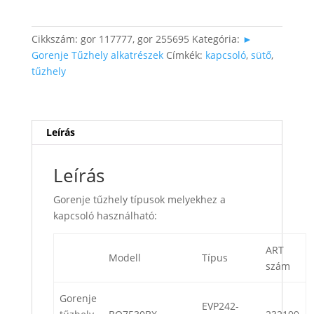
kapcsoló
mennyiség
Cikkszám:
gor 117777, gor 255695
Kategória:
►
Gorenje Tűzhely alkatrészek
Címkék:
kapcsoló
,
sütő
,
tűzhely
Leírás
Leírás
Gorenje tűzhely típusok melyekhez a
kapcsoló használható:
ART
Modell
Típus
szám
Gorenje
EVP242-