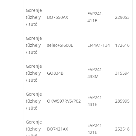
Gorenje
EVP241-
tűzhely
BO7550AX
229053
411E
/ sütő
Gorenje
tűzhely
selec+SI600E
EI44A1-T34
172616
/ sütő
Gorenje
EVP241-
tűzhely
GO834B
315594
433M
/ sütő
Gorenje
EVP241-
tűzhely
OKW597RVS/P02
285995
431E
/ sütő
Gorenje
EVP241-
tűzhely
BO7421AX
252518
421E
/ sütő