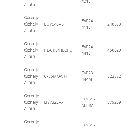
431E
/ sütő
Gorenje
EVP241-
tűzhely
BO7540AB
248653
411E
/ sütő
Gorenje
EVP241-
tűzhely
HL-CK644BBPQ
458829
441E
/ sütő
Gorenje
EVP231-
tűzhely
CF55MOA/N
522582
444M
/ sütő
Gorenje
EI2421-
tűzhely
EI87322AX
375289
M34M
/ sütő
Gorenje
EI2421-