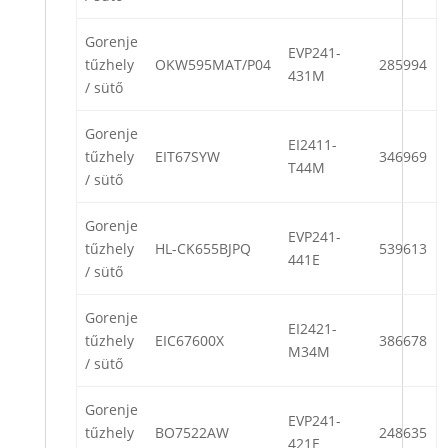
Gorenje
EVP241-
tűzhely
OKW595MAT/P04
285994
431M
/ sütő
Gorenje
EI2411-
tűzhely
EIT67SYW
346969
T44M
/ sütő
Gorenje
EVP241-
tűzhely
HL-CK655BJPQ
539613
441E
/ sütő
Gorenje
EI2421-
tűzhely
EIC67600X
386678
M34M
/ sütő
Gorenje
EVP241-
tűzhely
BO7522AW
248635
421E