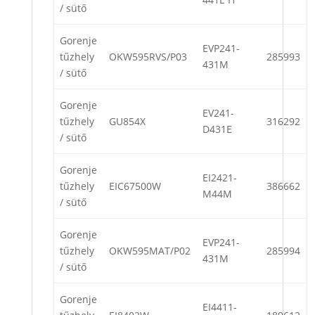
/ sütő
Gorenje
EVP241-
tűzhely
OKW595RVS/P03
285993
431M
/ sütő
Gorenje
EV241-
tűzhely
GU854X
316292
D431E
/ sütő
Gorenje
EI2421-
tűzhely
EIC67500W
386662
M44M
/ sütő
Gorenje
EVP241-
tűzhely
OKW595MAT/P02
285994
431M
/ sütő
Gorenje
EI4411-