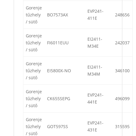
Gorenje
EVP241-
tűzhely
BO7573AX
248656
411E
/ sütő
Gorenje
EI2411-
tűzhely
FI6011EUU
242037
M34E
/ sütő
Gorenje
EI2411-
tűzhely
EI5800X-NO
346100
M34M
/ sütő
Gorenje
EVP241-
tűzhely
CK655SEPG
496099
441E
/ sütő
Gorenje
EVP241-
tűzhely
GOT597SS
315595
431E
/ sütő