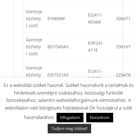
Gorenje
EI2411-
tűzhely
EI5800W
306671
M34M
/ sütő
Gorenje
EVP241-
tűzhely
BO7540AX
338167
411E
/ sütő
Gorenje
EI2411-
tűzhely
EI67321AX
229478
M34M
/ sütő
Ez a weboldal sütiket használ. Sütiket használunk a tartalmak és
hirdetések személyre szabásához, közösségi funkciók
Gorenje
EVP241-
biztosításához, valamint weboldalforgalmunk elemzéséhez. A
tűzhely
BO7569AB
248639
421E
weboldalon való böngészés folytatásával Ön hozzájárul a sütik
/ sütő
használatához.
Elfogadom
Elutasítom
Gorenje
EVP241-
Tudjon meg többet!
tűzhely
BO7476AB GOR
250986
411E