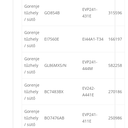
Gorenje
EVP241-
tűzhely
GO854B
315596
431E
/ sütő
Gorenje
tűzhely
EI7560E
EI44A1-T34
166197
/ sütő
Gorenje
EVP241-
tűzhely
GL86MXS/N
582258
444M
/ sütő
Gorenje
EV242-
tűzhely
BC7483BX
270186
A441E
/ sütő
Gorenje
EVP241-
tűzhely
BO7476AB
250986
411E
/ sütő