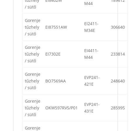
tűzhely
EI8402W
189612
M44
/ sütő
Gorenje
EI2411-
tűzhely
EI87551AW
306640
M34E
/ sütő
Gorenje
EI4411-
tűzhely
EI7302E
233814
M44
/ sütő
Gorenje
EVP241-
tűzhely
BO7569AA
248640
421E
/ sütő
Gorenje
EVP241-
tűzhely
OKW597RVS/P01
285995
431E
/ sütő
Gorenje