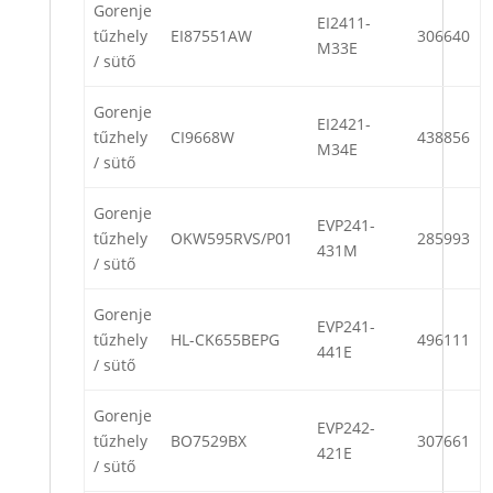
Gorenje
EI2411-
tűzhely
EI87551AW
306640
M33E
/ sütő
Gorenje
EI2421-
tűzhely
CI9668W
438856
M34E
/ sütő
Gorenje
EVP241-
tűzhely
OKW595RVS/P01
285993
431M
/ sütő
Gorenje
EVP241-
tűzhely
HL-CK655BEPG
496111
441E
/ sütő
Gorenje
EVP242-
tűzhely
BO7529BX
307661
421E
/ sütő