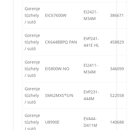
Gorenje
EI2421-
tűzhely
EIC67600W
386671
M34M
/ sütő
Gorenje
EVP241-
tűzhely
CK644BBPQ PAN
458829
441E HL
/ sütő
Gorenje
EI2411-
tűzhely
EI5800W-NO
346099
M34M
/ sütő
Gorenje
EVP231-
tűzhely
SM62MXS*S/N
522558
444M
/ sütő
Gorenje
EV444-
tűzhely
U8990E
140688
D411M
/ sütő