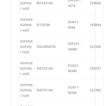
EVP241-
tűzhely
BO7431AX
333666
421E
/ sütő
Gorenje
EI4411-
tűzhely
EI7302W
183894
M44
/ sütő
Gorenje
EVP231-
tűzhely
SG62MGF/N
522566
444M
/ sütő
Gorenje
EI2421-
tűzhely
EI67551AX
339291
M34E
/ sütő
Gorenje
EI2411-
tűzhely
EI87551AX
322382
M34E
/ sütő