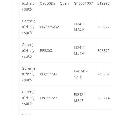
tűzhely
O9850DS -Oven
G46001007
319993
/ sütő
Gorenje
EI2411-
tűzhely
EI67325AW
302772
M34M
/ sütő
Gorenje
EI2411-
tűzhely
EI5800X
306672
M34M
/ sütő
Gorenje
EVP241-
tűzhely
BO7522AX
248632
421E
/ sütő
Gorenje
EI2421-
tűzhely
EI87552AX
385724
M34E
/ sütő