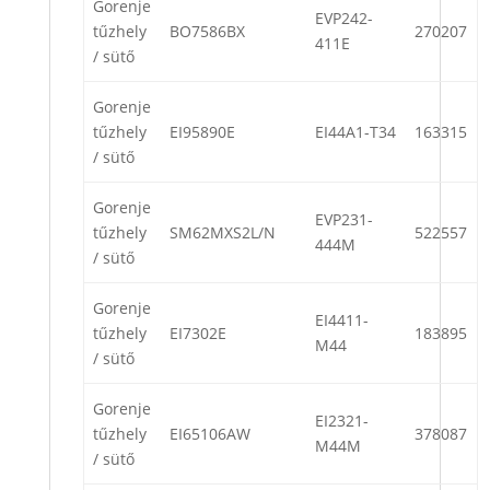
Gorenje
EVP242-
tűzhely
BO7586BX
270207
411E
/ sütő
Gorenje
tűzhely
EI95890E
EI44A1-T34
163315
/ sütő
Gorenje
EVP231-
tűzhely
SM62MXS2L/N
522557
444M
/ sütő
Gorenje
EI4411-
tűzhely
EI7302E
183895
M44
/ sütő
Gorenje
EI2321-
tűzhely
EI65106AW
378087
M44M
/ sütő