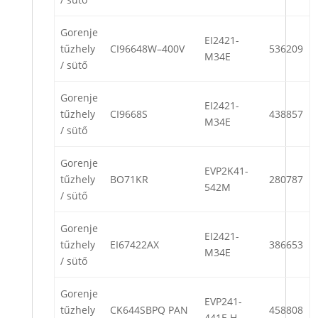
Gorenje
EI2421-
tűzhely
CI96648W–400V
536209
M34E
/ sütő
Gorenje
EI2421-
tűzhely
CI9668S
438857
M34E
/ sütő
Gorenje
EVP2K41-
tűzhely
BO71KR
280787
542M
/ sütő
Gorenje
EI2421-
tűzhely
EI67422AX
386653
M34E
/ sütő
Gorenje
EVP241-
tűzhely
CK644SBPQ PAN
458808
441E H