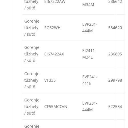
tűzhely
EI67322AW
386642
M34M
/ sütő
Gorenje
EVP231-
tűzhely
SG62WH
534620
444M
/ sütő
Gorenje
EI2411-
tűzhely
EI67422AX
236895
M34E
/ sütő
Gorenje
EVP241-
tűzhely
VT335
299798
411E
/ sütő
Gorenje
EVP231-
tűzhely
CF55MCO/N
522584
444M
/ sütő
Gorenje