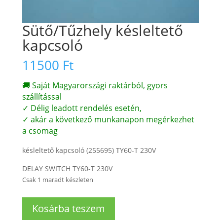
Sütő/Tűzhely késleltető
kapcsoló
11500
Ft
🚚 Saját Magyarországi raktárból, gyors
szállítással
✓ Délig leadott rendelés esetén,
✓ akár a következő munkanapon megérkezhet
a csomag
késleltető kapcsoló (255695) TY60-T 230V
DELAY SWITCH TY60-T 230V
Csak 1 maradt készleten
Sütő/Tűzhely
Kosárba teszem
késleltető