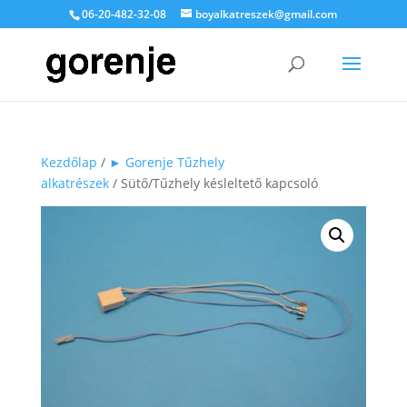
06-20-482-32-08
boyalkatreszek@gmail.com
Kezdőlap
/
► Gorenje Tűzhely
alkatrészek
/ Sütő/Tűzhely késleltető kapcsoló