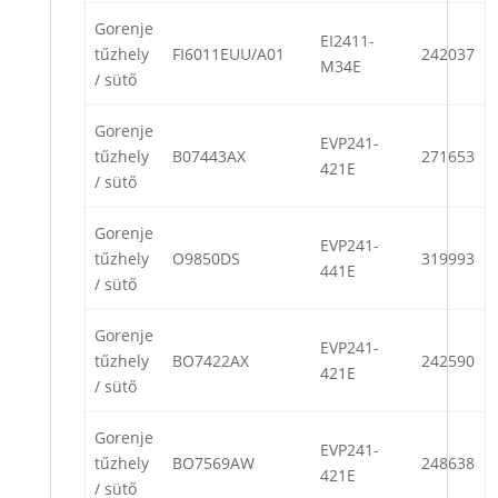
Gorenje
EI2411-
tűzhely
FI6011EUU/A01
242037
M34E
/ sütő
Gorenje
EVP241-
tűzhely
B07443AX
271653
421E
/ sütő
Gorenje
EVP241-
tűzhely
O9850DS
319993
441E
/ sütő
Gorenje
EVP241-
tűzhely
BO7422AX
242590
421E
/ sütő
Gorenje
EVP241-
tűzhely
BO7569AW
248638
421E
/ sütő