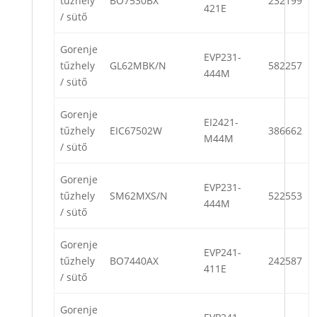
tűzhely
BO7530BX
232199
421E
/ sütő
Gorenje
EVP231-
tűzhely
GL62MBK/N
582257
444M
/ sütő
Gorenje
EI2421-
tűzhely
EIC67502W
386662
M44M
/ sütő
Gorenje
EVP231-
tűzhely
SM62MXS/N
522553
444M
/ sütő
Gorenje
EVP241-
tűzhely
BO7440AX
242587
411E
/ sütő
Gorenje