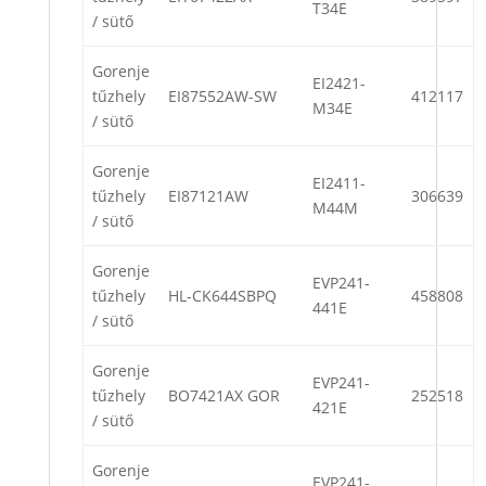
T34E
/ sütő
Gorenje
EI2421-
tűzhely
EI87552AW-SW
412117
M34E
/ sütő
Gorenje
EI2411-
tűzhely
EI87121AW
306639
M44M
/ sütő
Gorenje
EVP241-
tűzhely
HL-CK644SBPQ
458808
441E
/ sütő
Gorenje
EVP241-
tűzhely
BO7421AX GOR
252518
421E
/ sütő
Gorenje
EVP241-