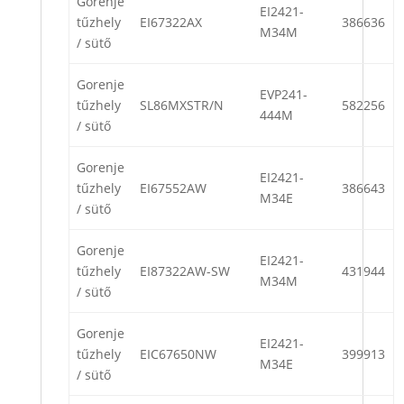
Gorenje
EI2421-
tűzhely
EI67322AX
386636
M34M
/ sütő
Gorenje
EVP241-
tűzhely
SL86MXSTR/N
582256
444M
/ sütő
Gorenje
EI2421-
tűzhely
EI67552AW
386643
M34E
/ sütő
Gorenje
EI2421-
tűzhely
EI87322AW-SW
431944
M34M
/ sütő
Gorenje
EI2421-
tűzhely
EIC67650NW
399913
M34E
/ sütő