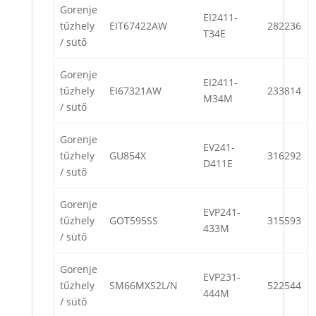
Gorenje
EI2411-
tűzhely
EIT67422AW
282236
T34E
/ sütő
Gorenje
EI2411-
tűzhely
EI67321AW
233814
M34M
/ sütő
Gorenje
EV241-
tűzhely
GU854X
316292
D411E
/ sütő
Gorenje
EVP241-
tűzhely
GOT595SS
315593
433M
/ sütő
Gorenje
EVP231-
tűzhely
SM66MXS2L/N
522544
444M
/ sütő