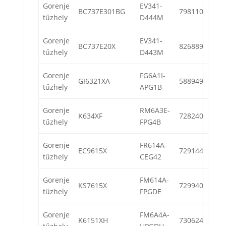
Gorenje
EV341-
BC737E301BG
798110
tűzhely
D444M
Gorenje
EV341-
BC737E20X
826889
tűzhely
D443M
Gorenje
FG6A1I-
GI6321XA
588949
tűzhely
APG1B
Gorenje
RM6A3E-
K634XF
728240
tűzhely
FPG4B
Gorenje
FR614A-
EC9615X
729144
tűzhely
CEG42
Gorenje
FM614A-
KS7615X
729940
tűzhely
FPGDE
Gorenje
FM6A4A-
K6151XH
730624