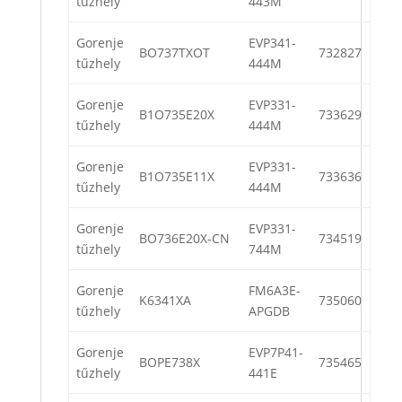
tűzhely
443M
Gorenje
EVP341-
BO737TXOT
732827
tűzhely
444M
Gorenje
EVP331-
B1O735E20X
733629
tűzhely
444M
Gorenje
EVP331-
B1O735E11X
733636
tűzhely
444M
Gorenje
EVP331-
BO736E20X-CN
734519
tűzhely
744M
Gorenje
FM6A3E-
K6341XA
735060
tűzhely
APGDB
Gorenje
EVP7P41-
BOPE738X
735465
tűzhely
441E