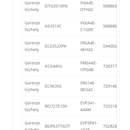
Gorenje
FI6A4E-
EIT6351XPD
588883
tűzhely
DTH42
Gorenje
FK6A4E-
K6351XC
588886
tűzhely
C1GDE
Gorenje
FR6A4E-
EC6352XPA
594002
tűzhely
AEH42
Gorenje
FM6A4E-
KC644XU
728317
tűzhely
UPG4B
Gorenje
FR614E-
EC9635X
729146
tűzhely
BEG42
Gorenje
EVP341-
BO727E10X
732518
tűzhely
444M
Gorenje
EVP3P41-
BOP637TXOT
732828
tűzhely
441E