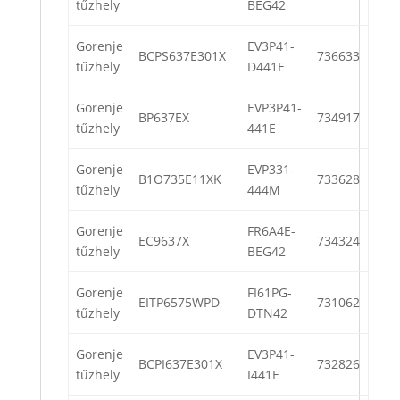
tűzhely
BEG42
Gorenje
EV3P41-
BCPS637E301X
736633
tűzhely
D441E
Gorenje
EVP3P41-
BP637EX
734917
tűzhely
441E
Gorenje
EVP331-
B1O735E11XK
733628
tűzhely
444M
Gorenje
FR6A4E-
EC9637X
734324
tűzhely
BEG42
Gorenje
FI61PG-
EITP6575WPD
731062
tűzhely
DTN42
Gorenje
EV3P41-
BCPI637E301X
732826
tűzhely
I441E