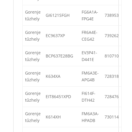
Gorenje
FG6A1A-
GI6121SFGH
738953
tűzhely
FPG4E
Gorenje
FR6A4E-
EC9637XP
739262
tűzhely
CEG42
Gorenje
EV3P41-
BCP637E28BG
810710
tűzhely
D441E
Gorenje
FM6A3E-
K634XA
728318
tűzhely
APG4B
Gorenje
FI614F-
EIT86451XPD
728476
tűzhely
DTH42
Gorenje
FM6A3A-
K614XH
730114
tűzhely
HPADB