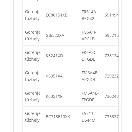
Gorenje
FR614A-
EC86151XB
591494
tűzhely
BEG42
Gorenje
FG6A1I-
GI6322XA
595216
tűzhely
APG1B
Gorenje
FK6A3C-
K6241XD
728124
tűzhely
D1GDE
Gorenje
FM6A4E-
K6351XA
729232
tűzhely
APGDB
Gorenje
FM6A4E-
K6351XF
730248
tűzhely
FPGDB
Gorenje
EV311-
BC713E10XK
733337
tűzhely
D544M