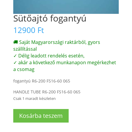
Sütőajtó fogantyú
12900
Ft
🚚 Saját Magyarországi raktárból, gyors
szállítással
✓ Délig leadott rendelés esetén,
✓ akár a következő munkanapon megérkezhet
a csomag
fogantyú R6-200 FS16-60 065
HANDLE TUBE R6-200 FS16-60 065
Csak 1 maradt készleten
Sütőajtó
Kosárba teszem
fogantyú
mennyiség