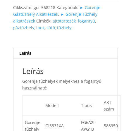
Cikkszám:
gor 568218
Kategóriák:
► Gorenje
Gáztűzhely Alkatrészek
,
► Gorenje Tűzhely
alkatrészek
Címkék:
ajtótartozék
,
fogantyú
,
gáztűzhely
,
inox
,
sütő
,
tűzhely
Leírás
Leírás
Gorenje tűzhelyek melyekhez a fogantyú
használható:
ART
Modell
Típus
szám
Gorenje
FG6A2I-
GI6331XA
588950
tűzhely
APG1B