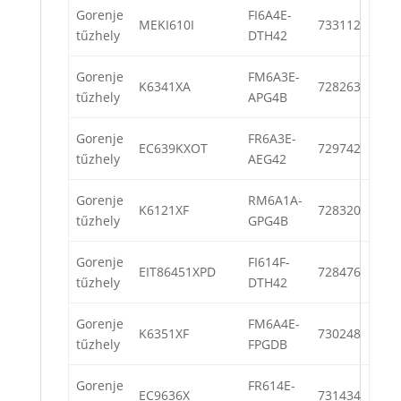
Gorenje
FI6A4E-
MEKI610I
733112
tűzhely
DTH42
Gorenje
FM6A3E-
K6341XA
728263
tűzhely
APG4B
Gorenje
FR6A3E-
EC639KXOT
729742
tűzhely
AEG42
Gorenje
RM6A1A-
K6121XF
728320
tűzhely
GPG4B
Gorenje
FI614F-
EIT86451XPD
728476
tűzhely
DTH42
Gorenje
FM6A4E-
K6351XF
730248
tűzhely
FPGDB
Gorenje
FR614E-
EC9636X
731434