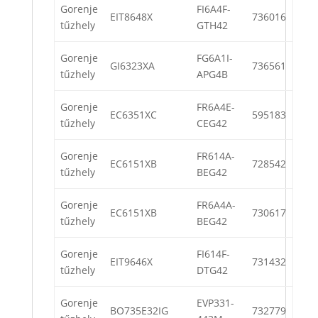
Gorenje
FI6A4F-
EIT8648X
736016
tűzhely
GTH42
Gorenje
FG6A1I-
GI6323XA
736561
tűzhely
APG4B
Gorenje
FR6A4E-
EC6351XC
595183
tűzhely
CEG42
Gorenje
FR614A-
EC6151XB
728542
tűzhely
BEG42
Gorenje
FR6A4A-
EC6151XB
730617
tűzhely
BEG42
Gorenje
FI614F-
EIT9646X
731432
tűzhely
DTG42
Gorenje
EVP331-
BO735E32IG
732779