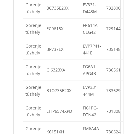
Gorenje
EV331-
BC735E20X
732800
tűzhely
D443M
Gorenje
FR614A-
EC9615X
729144
tűzhely
CEG42
Gorenje
EVP7P41-
BP737EX
735148
tűzhely
441E
Gorenje
FG6A1I-
GI6323XA
736561
tűzhely
APG4B
Gorenje
EVP331-
B1O735E20X
733629
tűzhely
444M
Gorenje
FI61PG-
EITP6574XPD
731808
tűzhely
DTN42
Gorenje
FM6A4A-
K6151XH
730624