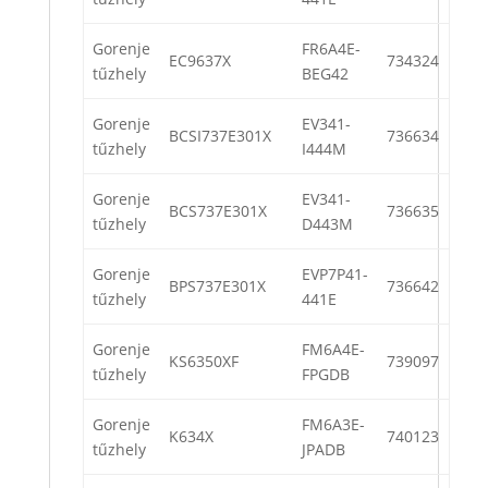
Gorenje
FR6A4E-
EC9637X
734324
tűzhely
BEG42
Gorenje
EV341-
BCSI737E301X
736634
tűzhely
I444M
Gorenje
EV341-
BCS737E301X
736635
tűzhely
D443M
Gorenje
EVP7P41-
BPS737E301X
736642
tűzhely
441E
Gorenje
FM6A4E-
KS6350XF
739097
tűzhely
FPGDB
Gorenje
FM6A3E-
K634X
740123
tűzhely
JPADB