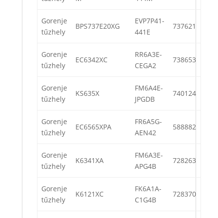
Gorenje
EVP7P41-
BPS737E20XG
737621
tűzhely
441E
Gorenje
RR6A3E-
EC6342XC
738653
tűzhely
CEGA2
Gorenje
FM6A4E-
KS635X
740124
tűzhely
JPGDB
Gorenje
FR6A5G-
EC6565XPA
588882
tűzhely
AEN42
Gorenje
FM6A3E-
K6341XA
728263
tűzhely
APG4B
Gorenje
FK6A1A-
K6121XC
728370
tűzhely
C1G4B