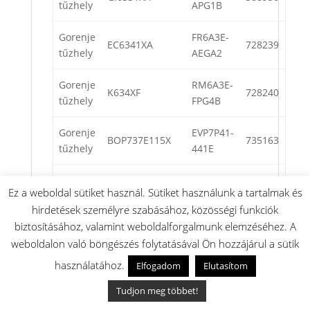
tűzhely
APG1B
Gorenje
FR6A3E-
EC6341XA
728239
tűzhely
AEGA2
Gorenje
RM6A3E-
K634XF
728240
tűzhely
FPG4B
Gorenje
EVP7P41-
BOP737E115X
735163
tűzhely
441E
Gorenje
FR6A4A-
EC8617XB
734341
Ez a weboldal sütiket használ. Sütiket használunk a tartalmak és
tűzhely
BEG42
hirdetések személyre szabásához, közösségi funkciók
biztosításához, valamint weboldalforgalmunk elemzéséhez. A
Gorenje
EVP331-
B1O735E11X
733636
weboldalon való böngészés folytatásával Ön hozzájárul a sütik
tűzhely
444M
használatához.
Elfogadom
Elutasítom
Gorenje
EV331-
BC715E10XK
732777
Tudjon meg többet!
tűzhely
D544M