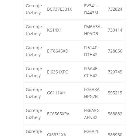
Gorenje
EV341-
BC737E301X
732824
tűzhely
D443M
Gorenje
FM6A3A-
K614XH
730114
tűzhely
HPADB
Gorenje
FI614F-
EIT8645XD
728656
tűzhely
DTH42
Gorenje
FI6A4E-
EI6351XPC
729745
tűzhely
CCH42
Gorenje
FG6A3A-
G6111XH
595215
tűzhely
HPG7B
Gorenje
FR6A5G-
EC6565XPA
588882
tűzhely
AEN42
Gorenje
FG6A2I-
GI6331XA
588950