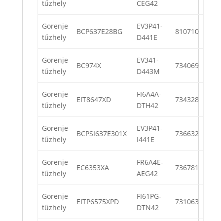
tűzhely
CEG42
Gorenje
EV3P41-
BCP637E28BG
810710
tűzhely
D441E
Gorenje
EV341-
BC974X
734069
tűzhely
D443M
Gorenje
FI6A4A-
EIT8647XD
734328
tűzhely
DTH42
Gorenje
EV3P41-
BCPSI637E301X
736632
tűzhely
I441E
Gorenje
FR6A4E-
EC6353XA
736781
tűzhely
AEG42
Gorenje
FI61PG-
EITP6575XPD
731063
tűzhely
DTN42