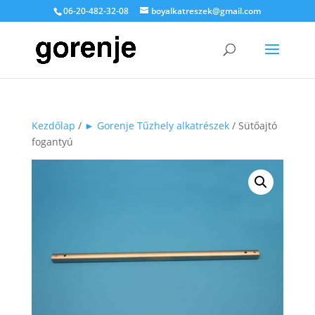
06-20-482-32-08
boyalkatreszek@gmail.com
Kezdőlap
/
► Gorenje Tűzhely alkatrészek
/ Sütőajtó
fogantyú