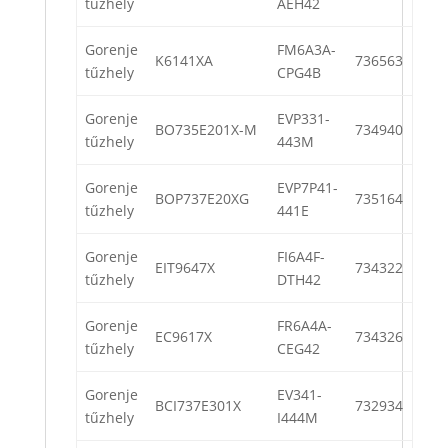
tűzhely
AEH42
Gorenje
FM6A3A-
K6141XA
736563
tűzhely
CPG4B
Gorenje
EVP331-
BO735E201X-M
734940
tűzhely
443M
Gorenje
EVP7P41-
BOP737E20XG
735164
tűzhely
441E
Gorenje
FI6A4F-
EIT9647X
734322
tűzhely
DTH42
Gorenje
FR6A4A-
EC9617X
734326
tűzhely
CEG42
Gorenje
EV341-
BCI737E301X
732934
tűzhely
I444M