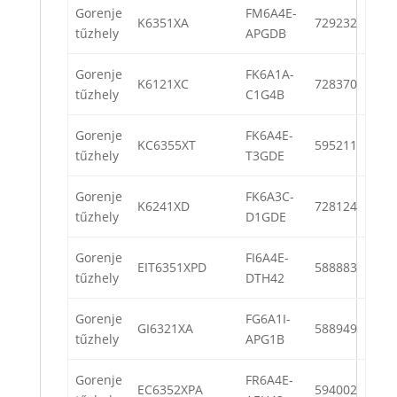
Gorenje
FM6A4E-
K6351XA
729232
tűzhely
APGDB
Gorenje
FK6A1A-
K6121XC
728370
tűzhely
C1G4B
Gorenje
FK6A4E-
KC6355XT
595211
tűzhely
T3GDE
Gorenje
FK6A3C-
K6241XD
728124
tűzhely
D1GDE
Gorenje
FI6A4E-
EIT6351XPD
588883
tűzhely
DTH42
Gorenje
FG6A1I-
GI6321XA
588949
tűzhely
APG1B
Gorenje
FR6A4E-
EC6352XPA
594002