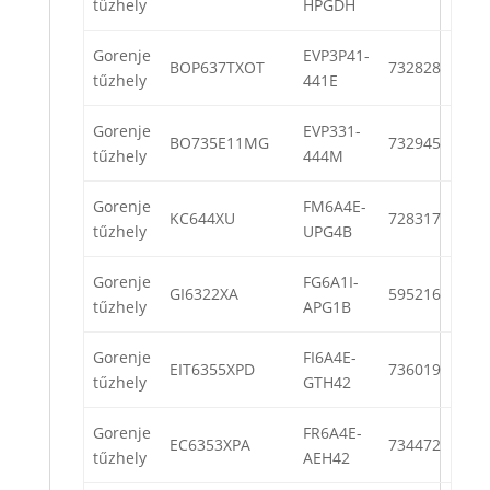
tűzhely
HPGDH
Gorenje
EVP3P41-
BOP637TXOT
732828
tűzhely
441E
Gorenje
EVP331-
BO735E11MG
732945
tűzhely
444M
Gorenje
FM6A4E-
KC644XU
728317
tűzhely
UPG4B
Gorenje
FG6A1I-
GI6322XA
595216
tűzhely
APG1B
Gorenje
FI6A4E-
EIT6355XPD
736019
tűzhely
GTH42
Gorenje
FR6A4E-
EC6353XPA
734472
tűzhely
AEH42