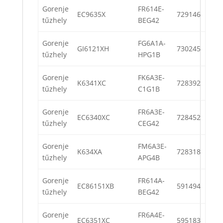
Gorenje
FR614E-
EC9635X
729146
tűzhely
BEG42
Gorenje
FG6A1A-
GI6121XH
730245
tűzhely
HPG1B
Gorenje
FK6A3E-
K6341XC
728392
tűzhely
C1G1B
Gorenje
FR6A3E-
EC6340XC
728452
tűzhely
CEG42
Gorenje
FM6A3E-
K634XA
728318
tűzhely
APG4B
Gorenje
FR614A-
EC86151XB
591494
tűzhely
BEG42
Gorenje
FR6A4E-
EC6351XC
595183