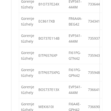
Gorenje
EVP341-
B1O737E24X
733644
tűzhely
444M
Gorenje
FR6A4A-
EC8617XB
734341
tűzhely
BEG42
Gorenje
EVP341-
BO737E114B
735937
tűzhely
444M
Gorenje
FI61PG-
EITP6576XP
735943
tűzhely
GTN42
Gorenje
FI61PG-
EITP6575XPG
735948
tűzhely
GPN42
Gorenje
EVP341-
BOS737E13X
736641
tűzhely
444M
Gorenje
FI6A4E-
MEKI610I
736690
tűzhely
GPH42