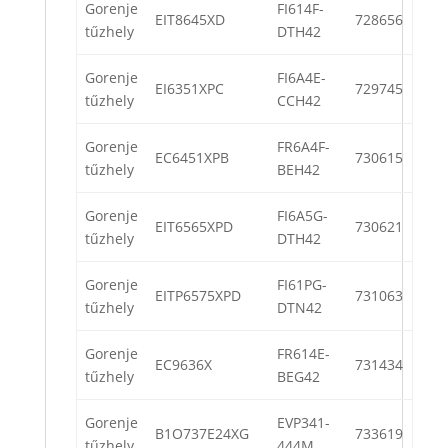
Gorenje
FI614F-
EIT8645XD
728656
tűzhely
DTH42
Gorenje
FI6A4E-
EI6351XPC
729745
tűzhely
CCH42
Gorenje
FR6A4F-
EC6451XPB
730615
tűzhely
BEH42
Gorenje
FI6A5G-
EIT6565XPD
730621
tűzhely
DTH42
Gorenje
FI61PG-
EITP6575XPD
731063
tűzhely
DTN42
Gorenje
FR614E-
EC9636X
731434
tűzhely
BEG42
Gorenje
EVP341-
B1O737E24XG
733619
tűzhely
444M