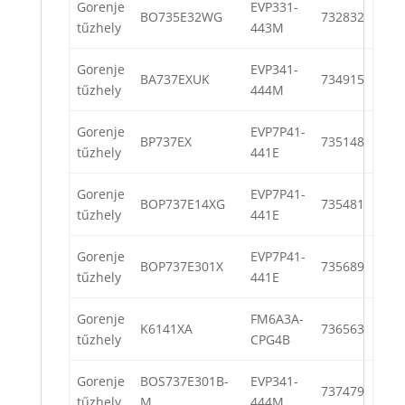
Gorenje
EVP331-
BO735E32WG
732832
tűzhely
443M
Gorenje
EVP341-
BA737EXUK
734915
tűzhely
444M
Gorenje
EVP7P41-
BP737EX
735148
tűzhely
441E
Gorenje
EVP7P41-
BOP737E14XG
735481
tűzhely
441E
Gorenje
EVP7P41-
BOP737E301X
735689
tűzhely
441E
Gorenje
FM6A3A-
K6141XA
736563
tűzhely
CPG4B
Gorenje
BOS737E301B-
EVP341-
737479
tűzhely
M
444M