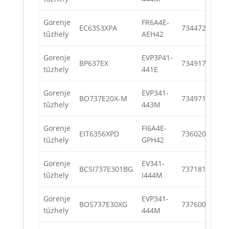
Gorenje
FR6A4E-
EC6353XPA
734472
tűzhely
AEH42
Gorenje
EVP3P41-
BP637EX
734917
tűzhely
441E
Gorenje
EVP341-
BO737E20X-M
734971
tűzhely
443M
Gorenje
FI6A4E-
EIT6356XPD
736020
tűzhely
GPH42
Gorenje
EV341-
BCSI737E301BG
737181
tűzhely
I444M
Gorenje
EVP341-
BOS737E30XG
737600
tűzhely
444M