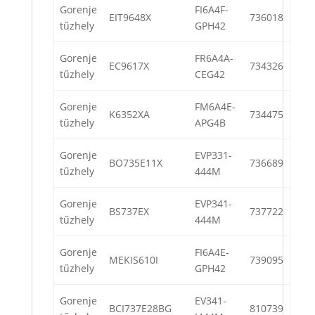
Gorenje
FI6A4F-
EIT9648X
736018
tűzhely
GPH42
Gorenje
FR6A4A-
EC9617X
734326
tűzhely
CEG42
Gorenje
FM6A4E-
K6352XA
734475
tűzhely
APG4B
Gorenje
EVP331-
BO735E11X
736689
tűzhely
444M
Gorenje
EVP341-
BS737EX
737722
tűzhely
444M
Gorenje
FI6A4E-
MEKIS610I
739095
tűzhely
GPH42
Gorenje
EV341-
BCI737E28BG
810739