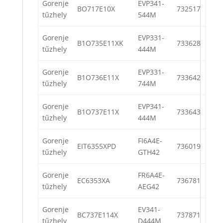
Gorenje
EVP341-
BO717E10X
732517
tűzhely
544M
Gorenje
EVP331-
B1O735E11XK
733628
tűzhely
444M
Gorenje
EVP331-
B1O736E11X
733642
tűzhely
744M
Gorenje
EVP341-
B1O737E11X
733643
tűzhely
444M
Gorenje
FI6A4E-
EIT6355XPD
736019
tűzhely
GTH42
Gorenje
FR6A4E-
EC6353XA
736781
tűzhely
AEG42
Gorenje
EV341-
BC737E114X
737871
tűzhely
D444M