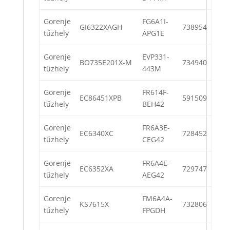
Gorenje
FG6A1I-
GI6322XAGH
738954
tűzhely
APG1E
Gorenje
EVP331-
BO735E201X-M
734940
tűzhely
443M
Gorenje
FR614F-
EC86451XPB
591509
tűzhely
BEH42
Gorenje
FR6A3E-
EC6340XC
728452
tűzhely
CEG42
Gorenje
FR6A4E-
EC6352XA
729747
tűzhely
AEG42
Gorenje
FM6A4A-
KS7615X
732806
tűzhely
FPGDH