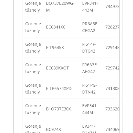
Gorenje
BO737E20WG-
EVP341-
734973
tűzhely
M
443M
Gorenje
RR6A3E-
EC6341XC
728237
tűzhely
CEGA2
Gorenje
FI614F-
EIT9645X
729148
tűzhely
DTG42
Gorenje
FR6A3E-
EC639KXOT
729742
tűzhely
AEG42
Gorenje
FI61PG-
EITP6574XPD
731808
tűzhely
DTN42
Gorenje
EVP341-
B1O737E30X
733620
tűzhely
444M
Gorenje
EV341-
BC974X
734069
tűzhely
D443M