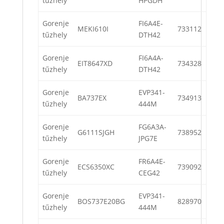
tűzhely
HPGDH
Gorenje
FI6A4E-
MEKI610I
733112
tűzhely
DTH42
Gorenje
FI6A4A-
EIT8647XD
734328
tűzhely
DTH42
Gorenje
EVP341-
BA737EX
734913
tűzhely
444M
Gorenje
FG6A3A-
G6111SJGH
738952
tűzhely
JPG7E
Gorenje
FR6A4E-
ECS6350XC
739092
tűzhely
CEG42
Gorenje
EVP341-
BOS737E20BG
828970
tűzhely
444M