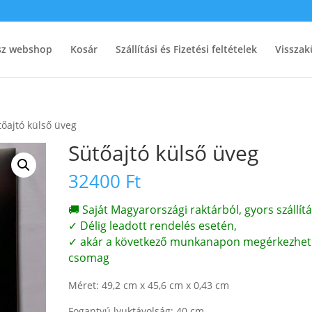
ész webshop
Kosár
Szállítási és Fizetési feltételek
Visszak
tőajtó külső üveg
Sütőajtó külső üveg
32400
Ft
🚚 Saját Magyarországi raktárból, gyors szállítá
✓ Délig leadott rendelés esetén,
✓ akár a következő munkanapon megérkezhet
csomag
Méret: 49,2 cm x 45,6 cm x 0,43 cm
Fogantyú lyuktávolság: 40 cm