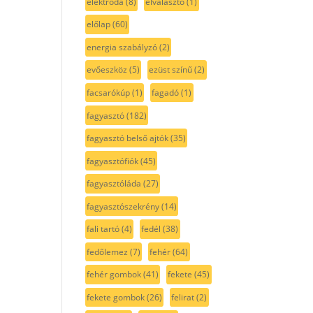
elektróda
(8)
elválasztó
(1)
előlap
(60)
energia szabályzó
(2)
evőeszköz
(5)
ezüst színű
(2)
facsarókúp
(1)
fagadó
(1)
fagyasztó
(182)
fagyasztó belső ajtók
(35)
fagyasztófiók
(45)
fagyasztóláda
(27)
fagyasztószekrény
(14)
fali tartó
(4)
fedél
(38)
fedőlemez
(7)
fehér
(64)
fehér gombok
(41)
fekete
(45)
fekete gombok
(26)
felirat
(2)