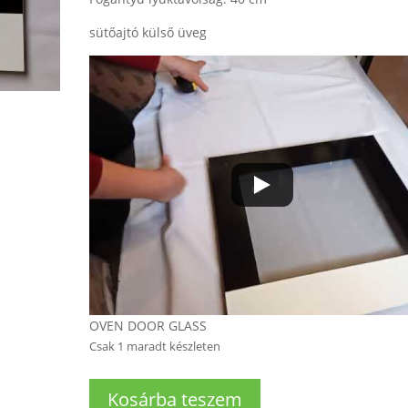
sütőajtó külső üveg
OVEN DOOR GLASS
Csak 1 maradt készleten
Sütőajtó
Kosárba teszem