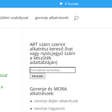
0 Termék
üldési szabályzat
gorenje alkatrészek
ART szám szerint
alkatrész kereső (hat
vagy nyolcjegyű szám
a készülék
adattábláján)
Keresés
ssal
a
Keresés
következőre:
 a
Gorenje és MORA
alkatrészek:
► Gorenje Bojler alkatrészek
► Gorenje Fagyasztó