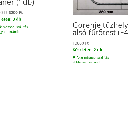
anér (1db)
Original
Current
00
Ft
6200
Ft
price
price
leten: 3 db
Gorenje tűzhely
was:
is:
ár másnapi szállítás
alsó fűtőtest (E
10200 Ft.
6200 Ft.
yar raktárról
13800
Ft
Készleten: 2 db
🚚 Akár másnapi szállítás
✅ Magyar raktárról