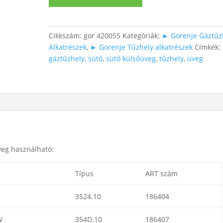
külső
üveg
mennyiség
Cikkszám:
gor 420055
Kategóriák:
► Gorenje Gáztűz
Alkatrészek
,
► Gorenje Tűzhely alkatrészek
Címkék:
gáztűzhely
,
sütő
,
sütő külsőüveg
,
tűzhely
,
üveg
veg használható:
Típus
ART szám
3524.10
186404
W
354D.10
186407