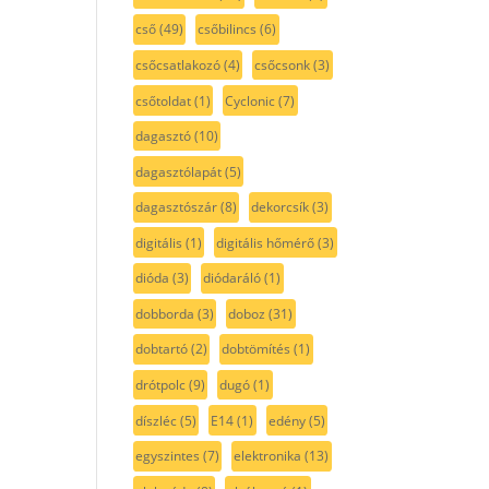
cső
(49)
csőbilincs
(6)
csőcsatlakozó
(4)
csőcsonk
(3)
csőtoldat
(1)
Cyclonic
(7)
dagasztó
(10)
dagasztólapát
(5)
dagasztószár
(8)
dekorcsík
(3)
digitális
(1)
digitális hőmérő
(3)
dióda
(3)
diódaráló
(1)
dobborda
(3)
doboz
(31)
dobtartó
(2)
dobtömítés
(1)
drótpolc
(9)
dugó
(1)
díszléc
(5)
E14
(1)
edény
(5)
egyszintes
(7)
elektronika
(13)