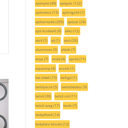
ajtónyitó
(49)
ajtópolc
(122)
ajtóretesz
(13)
ajtórögzítő
(1)
ajtótartozék
(205)
ajtózár
(34)
ajtó érzékelő
(9)
akku
(12)
akril
(1)
alj
(1)
alsó
(33)
aluminium
(5)
alátét
(7)
anya
(7)
anód
(4)
aprító
(11)
aquastop
(4)
aszaló
(1)
bal oldali
(15)
befogó
(1)
befolyócső
(5)
bekötődoboz
(9)
belső
(30)
belső cső
(11)
belső üveg
(17)
betét
(7)
beépíthető
(14)
beépítési készlet
(12)