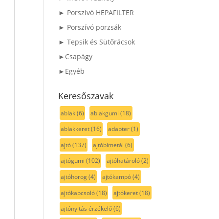
► Porszívó HEPAFILTER
► Porszívó porzsák
► Tepsik és Sütőrácsok
►Csapágy
►Egyéb
Keresőszavak
ablak
(6)
ablakgumi
(18)
ablakkeret
(16)
adapter
(1)
ajtó
(137)
ajtóbimetál
(6)
ajtógumi
(102)
ajtóhatároló
(2)
ajtóhorog
(4)
ajtókampó
(4)
ajtókapcsoló
(18)
ajtókeret
(18)
ajtónyitás érzékelő
(6)