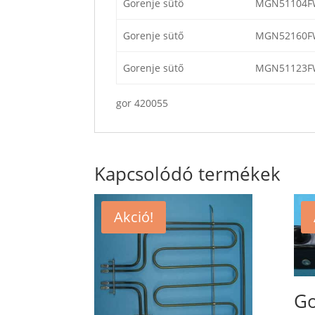
Gorenje sütő
MGN51104F
Gorenje sütő
MGN52160F
Gorenje sütő
MGN51123F
gor 420055
Kapcsolódó termékek
Akció!
Go