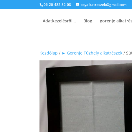
06-20-482-32-08
boyalkatreszek@gmail.com
Adatkezelésről…
Blog
gorenje alkatr
Kezdőlap
/
► Gorenje Tűzhely alkatrészek
/ Sü