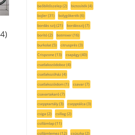
beőblítőszelep
(2)
biztosíték
(4)
bojler
(31)
bolygókerék
(6)
bordás szíj
(21)
bordásszíj
(7)
44)
borító
(2)
botmixer
(16)
burkolat
(5)
citrusprés
(3)
Crispzone
(13)
csapágy
(40)
csatlakozódoboz
(4)
csatlakozóház
(4)
csatlakozóidom
(1)
csavar
(7)
csavartakaró
(7)
csepptartály
(3)
csepptálca
(3)
csiga
(2)
csillag
(2)
csillámlap
(11)
csillámlemez
(12)
csúszka
(2)