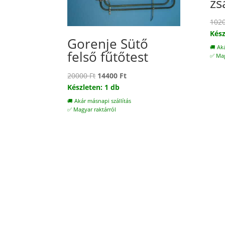
zs
102
Kész
Gorenje Sütő
🚚 Ak
felső fűtőtest
✅ Mag
Original
Current
20000
Ft
14400
Ft
price
price
Készleten: 1 db
was:
is:
🚚 Akár másnapi szállítás
20000 Ft.
14400 Ft.
✅ Magyar raktárról