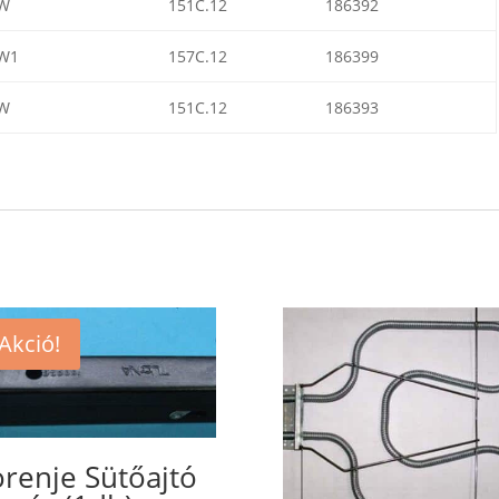
W
151C.12
186392
W1
157C.12
186399
W
151C.12
186393
Akció!
renje Sütőajtó