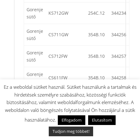
Gorenje
KS712GW
254C.12
344234
sütő
Gorenje
CS711GW
354B.10
344256
sütő
Gorenje
CS712FW
354B.10
344257
sütő
Gorenje
CS611FW
354B.10
344258
sütő
Ez a weboldal sütiket használ. Sütiket használunk a tartalmak és
hirdetések személyre szabásához, közösségi funkciók
Gorenje
CS612FW
354B.10
344259
biztosításához, valamint weboldalforgalmunk elemzéséhez. A
sütő
weboldalon való böngészés folytatásával Ön hozzájárul a sütik
Gorenje
használatához.
Elfogadom
Elutasítom
CS623GW
354D.10
344260
sütő
Tudjon meg többet!
Gorenje