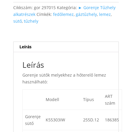
mennyiség
Cikkszám:
gor 297015
Kategória:
► Gorenje Tűzhely
alkatrészek
Címkék:
fedőlemez
,
gáztűzhely
,
lemez
,
sütő
,
tűzhely
Leírás
Leírás
Gorenje sütők melyekhez a hőterelő lemez
használható:
ART
Modell
Típus
szám
Gorenje
K55303IW
255D.12
186385
sütő