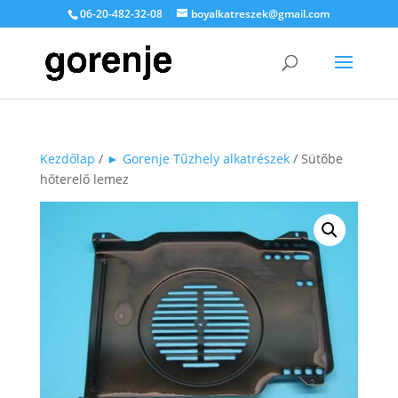
06-20-482-32-08
boyalkatreszek@gmail.com
Kezdőlap
/
► Gorenje Tűzhely alkatrészek
/ Sütőbe
hőterelő lemez