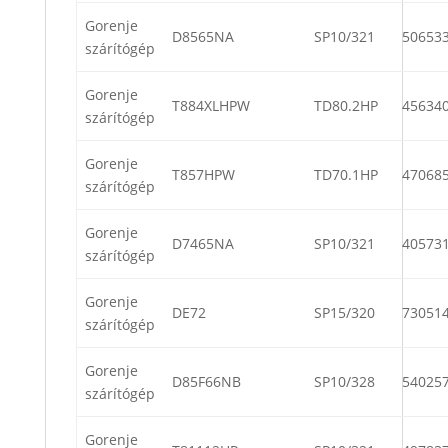
Gorenje
D8565NA
SP10/321
50653
szárítógép
Gorenje
T884XLHPW
TD80.2HP
45634
szárítógép
Gorenje
T857HPW
TD70.1HP
47068
szárítógép
Gorenje
D7465NA
SP10/321
40573
szárítógép
Gorenje
DE72
SP15/320
73051
szárítógép
Gorenje
D85F66NB
SP10/328
54025
szárítógép
Gorenje