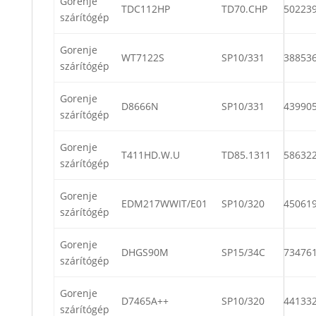
Gorenje
TDC112HP
TD70.CHP
50223
szárítógép
Gorenje
WT7122S
SP10/331
38853
szárítógép
Gorenje
D8666N
SP10/331
43990
szárítógép
Gorenje
T411HD.W.U
TD85.1311
58632
szárítógép
Gorenje
EDM217WWIT/E01
SP10/320
45061
szárítógép
Gorenje
DHGS90M
SP15/34C
73476
szárítógép
Gorenje
D7465A++
SP10/320
44133
szárítógép