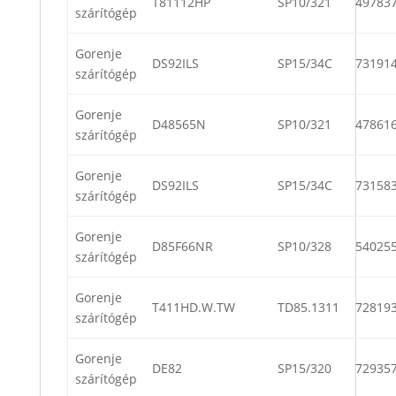
T81112HP
SP10/321
49783
szárítógép
Gorenje
DS92ILS
SP15/34C
73191
szárítógép
Gorenje
D48565N
SP10/321
47861
szárítógép
Gorenje
DS92ILS
SP15/34C
73158
szárítógép
Gorenje
D85F66NR
SP10/328
54025
szárítógép
Gorenje
T411HD.W.TW
TD85.1311
72819
szárítógép
Gorenje
DE82
SP15/320
72935
szárítógép