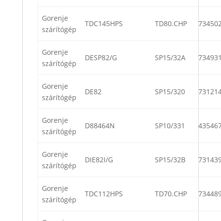
Gorenje
TDC145HPS
TD80.CHP
73450
szárítógép
Gorenje
DESP82/G
SP15/32A
73493
szárítógép
Gorenje
DE82
SP15/320
73121
szárítógép
Gorenje
D88464N
SP10/331
43546
szárítógép
Gorenje
DIE82I/G
SP15/32B
73143
szárítógép
Gorenje
TDC112HPS
TD70.CHP
73448
szárítógép