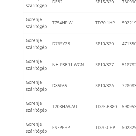
DE82
SP15/320
73099
szárítógép
Gorenje
T754HP W
TD70.1HP
50221
szárítógép
Gorenje
D76SY2B
SP10/320
47135
szárítógép
Gorenje
NH-P8ER1 WGN
SP10/327
51878
szárítógép
Gorenje
D85F65
SP10/32A
72808
szárítógép
Gorenje
T208H.W.AU
TD75.B380
59095
szárítógép
Gorenje
ES7PEHP
TD70.CHP
50232
szárítógép