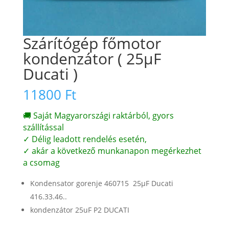
Szárítógép főmotor
kondenzátor ( 25µF
Ducati )
11800
Ft
🚚 Saját Magyarországi raktárból, gyors
szállítással
✓ Délig leadott rendelés esetén,
✓ akár a következő munkanapon megérkezhet
a csomag
Kondensator gorenje 460715 25µF Ducati
416.33.46..
kondenzátor 25uF P2 DUCATI