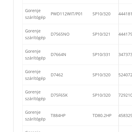
Gorenje
PWD112WIT/P01
SP10/320
44418
szárítógép
Gorenje
D7565NO
SP10/321
44417
szárítógép
Gorenje
D7664N
SP10/331
34737
szárítógép
Gorenje
D7462
SP10/320
52407
szárítógép
Gorenje
D75F65K
SP10/320
72921
szárítógép
Gorenje
T884HP
TD80.2HP
45832
szárítógép