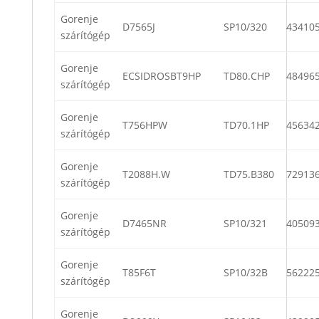
Gorenje
D7565J
SP10/320
43410
szárítógép
Gorenje
ECSIDROSBT9HP
TD80.CHP
48496
szárítógép
Gorenje
T756HPW
TD70.1HP
45634
szárítógép
Gorenje
T2088H.W
TD75.B380
72913
szárítógép
Gorenje
D7465NR
SP10/321
40509
szárítógép
Gorenje
T85F6T
SP10/32B
56222
szárítógép
Gorenje