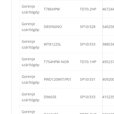
Gorenje
T786HPW
TD70.2HP
46724
szárítógép
Gorenje
D85F66NO
SP10/328
54025
szárítógép
Gorenje
WT8122SL
SP10/333
38853
szárítógép
Gorenje
T754HPW-NOR
TD70.1HP
49523
szárítógép
Gorenje
PWD120WIT/P01
SP10/331
40920
szárítógép
Gorenje
D9665E
SP10/333
41523
szárítógép
Gorenje