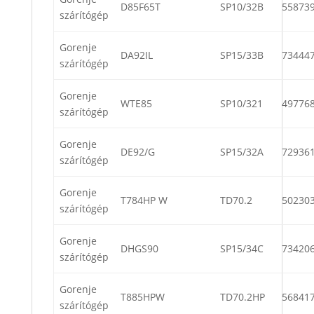
D85F65T
SP10/32B
55873
szárítógép
Gorenje
DA92IL
SP15/33B
73444
szárítógép
Gorenje
WTE85
SP10/321
49776
szárítógép
Gorenje
DE92/G
SP15/32A
72936
szárítógép
Gorenje
T784HP W
TD70.2
50230
szárítógép
Gorenje
DHGS90
SP15/34C
73420
szárítógép
Gorenje
T885HPW
TD70.2HP
56841
szárítógép