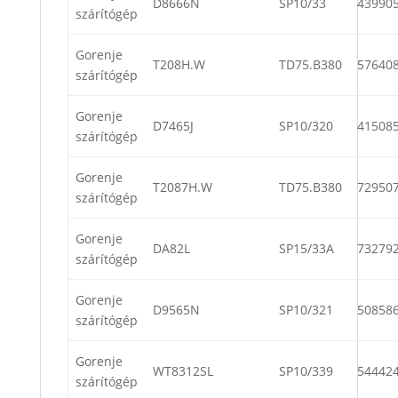
D8666N
SP10/33
43990
szárítógép
Gorenje
T208H.W
TD75.B380
57640
szárítógép
Gorenje
D7465J
SP10/320
41508
szárítógép
Gorenje
T2087H.W
TD75.B380
72950
szárítógép
Gorenje
DA82L
SP15/33A
73279
szárítógép
Gorenje
D9565N
SP10/321
50858
szárítógép
Gorenje
WT8312SL
SP10/339
54442
szárítógép