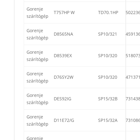
Gorenje
T757HP W
TD70.1HP
50223
szárítógép
Gorenje
D8565NA
SP10/321
45913
szárítógép
Gorenje
D8539EX
SP10/320
51807
szárítógép
Gorenje
D76SY2W
SP10/320
47137
szárítógép
Gorenje
DES92IG
SP15/32B
73143
szárítógép
Gorenje
D11E72/G
SP15/32A
73108
szárítógép
Gorenje