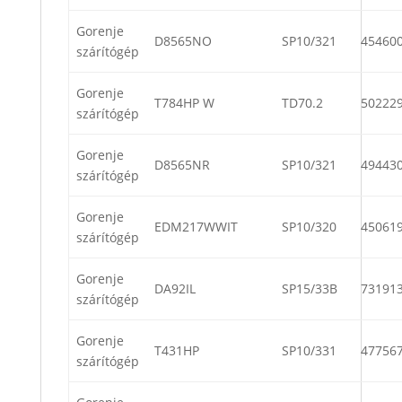
Gorenje
D8565NO
SP10/321
45460
szárítógép
Gorenje
T784HP W
TD70.2
50222
szárítógép
Gorenje
D8565NR
SP10/321
49443
szárítógép
Gorenje
EDM217WWIT
SP10/320
45061
szárítógép
Gorenje
DA92IL
SP15/33B
73191
szárítógép
Gorenje
T431HP
SP10/331
47756
szárítógép