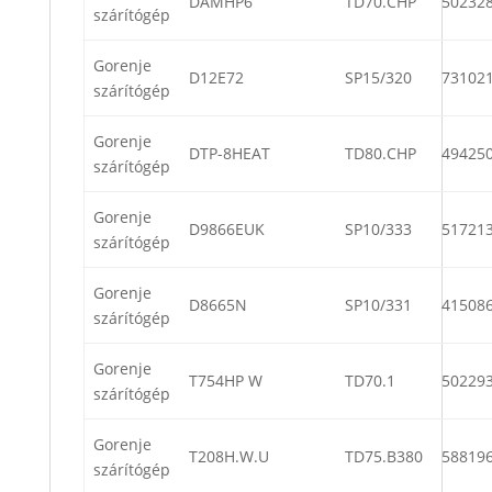
DAMHP6
TD70.CHP
50232
szárítógép
Gorenje
D12E72
SP15/320
73102
szárítógép
Gorenje
DTP-8HEAT
TD80.CHP
49425
szárítógép
Gorenje
D9866EUK
SP10/333
51721
szárítógép
Gorenje
D8665N
SP10/331
41508
szárítógép
Gorenje
T754HP W
TD70.1
50229
szárítógép
Gorenje
T208H.W.U
TD75.B380
58819
szárítógép