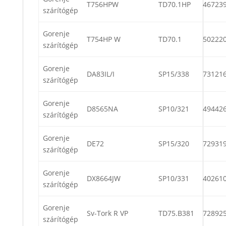
T756HPW
TD70.1HP
46723
szárítógép
Gorenje
T754HP W
TD70.1
50222
szárítógép
Gorenje
DA83IL/I
SP15/338
73121
szárítógép
Gorenje
D8565NA
SP10/321
49442
szárítógép
Gorenje
DE72
SP15/320
72931
szárítógép
Gorenje
DX8664JW
SP10/331
40261
szárítógép
Gorenje
Sv-Tork R VP
TD75.B381
72892
szárítógép