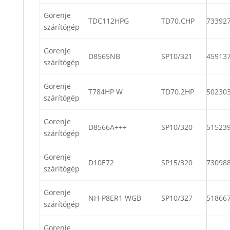
Gorenje
TDC112HPG
TD70.CHP
73392
szárítógép
Gorenje
D8565NB
SP10/321
45913
szárítógép
Gorenje
T784HP W
TD70.2HP
50230
szárítógép
Gorenje
D8566A+++
SP10/320
51523
szárítógép
Gorenje
D10E72
SP15/320
73098
szárítógép
Gorenje
NH-P8ER1 WGB
SP10/327
51866
szárítógép
Gorenje