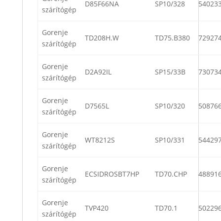
D85F66NA
SP10/328
54023
szárítógép
Gorenje
TD208H.W
TD75.B380
72927
szárítógép
Gorenje
D2A92IL
SP15/33B
73073
szárítógép
Gorenje
D7565L
SP10/320
50876
szárítógép
Gorenje
WT8212S
SP10/331
54429
szárítógép
Gorenje
ECSIDROSBT7HP
TD70.CHP
48891
szárítógép
Gorenje
TVP420
TD70.1
50229
szárítógép