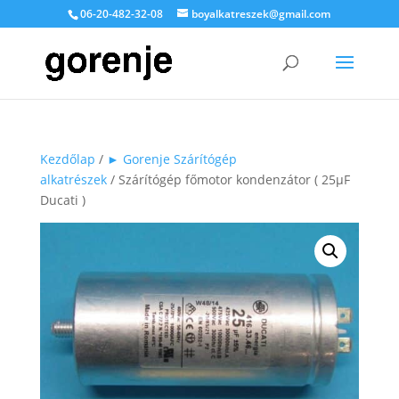
06-20-482-32-08
boyalkatreszek@gmail.com
Kezdőlap
/
► Gorenje Szárítógép
alkatrészek
/ Szárítógép főmotor kondenzátor ( 25µF
Ducati )