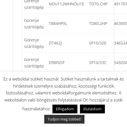
Gorenje
NDU112WHNDU1E
TD70.CHP
49170
szárítógép
Gorenje
T884HPXL
TD80.2HP
46300
szárítógép
Gorenje
D7462J
SP10/320
34652
szárítógép
Gorenje
D98F65F
SP10/33C
54920
szárítógép
Ez a weboldal sütiket használ. Sütiket használunk a tartalmak és
Gorenje
T754HP W
TD70.1HP
50229
szárítógép
hirdetések személyre szabásához, közösségi funkciók
biztosításához, valamint weboldalforgalmunk elemzéséhez. A
Gorenje
weboldalon való böngészés folytatásával Ön hozzájárul a sütik
D9565N
SP10/321
49946
szárítógép
használatához.
Elfogadom
Elutasítom
Gorenje
Tudjon meg többet!
T756HPW
TD70.1HP
46723
szárítógép