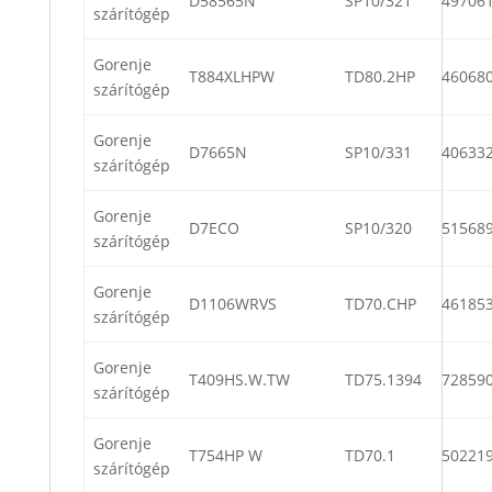
D58565N
SP10/321
49706
szárítógép
Gorenje
T884XLHPW
TD80.2HP
46068
szárítógép
Gorenje
D7665N
SP10/331
40633
szárítógép
Gorenje
D7ECO
SP10/320
51568
szárítógép
Gorenje
D1106WRVS
TD70.CHP
46185
szárítógép
Gorenje
T409HS.W.TW
TD75.1394
72859
szárítógép
Gorenje
T754HP W
TD70.1
50221
szárítógép