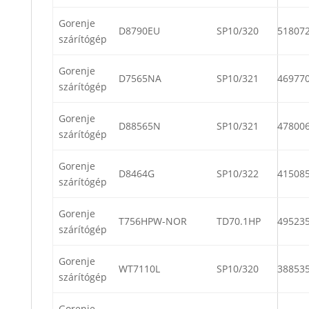
Gorenje
D8790EU
SP10/320
51807
szárítógép
Gorenje
D7565NA
SP10/321
46977
szárítógép
Gorenje
D88565N
SP10/321
47800
szárítógép
Gorenje
D8464G
SP10/322
41508
szárítógép
Gorenje
T756HPW-NOR
TD70.1HP
49523
szárítógép
Gorenje
WT7110L
SP10/320
38853
szárítógép
Gorenje