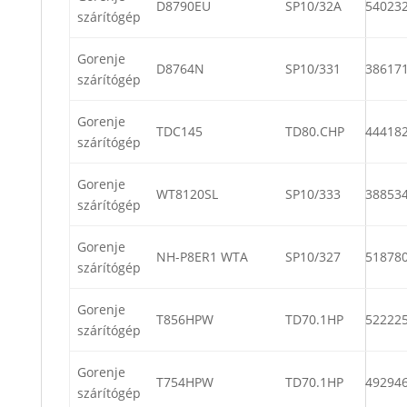
D8790EU
SP10/32A
54023
szárítógép
Gorenje
D8764N
SP10/331
38617
szárítógép
Gorenje
TDC145
TD80.CHP
44418
szárítógép
Gorenje
WT8120SL
SP10/333
38853
szárítógép
Gorenje
NH-P8ER1 WTA
SP10/327
51878
szárítógép
Gorenje
T856HPW
TD70.1HP
52222
szárítógép
Gorenje
T754HPW
TD70.1HP
49294
szárítógép