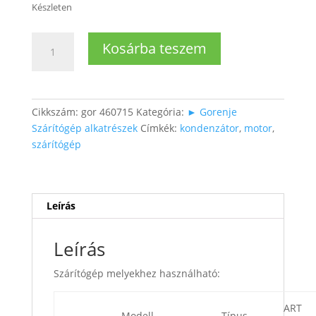
Készleten
Szárítógép
Kosárba teszem
főmotor
kondenzátor
(
25µF
Cikkszám:
gor 460715
Kategória:
► Gorenje
Ducati
Szárítógép alkatrészek
Címkék:
kondenzátor
,
motor
,
)
szárítógép
mennyiség
Leírás
Leírás
Szárítógép melyekhez használható:
ART
Modell
Típus