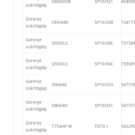
D8565NB
SP10/321
45459
szárítógép
Gorenje
HDHA80
SP15/33B
73417
szárítógép
Gorenje
DS92ILS
SP15/34C
73158
szárítógép
Gorenje
DS92ILS
SP15/34C
73358
szárítógép
Gorenje
D9664E
SP10/333
34737
szárítógép
Gorenje
D8664N
SP10/331
34737
szárítógép
Gorenje
T754HP W
TD70.1
50229
szárítógép