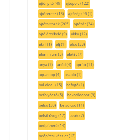
ajtónyitó
(49)
ajtópolc
(122)
ajtóretesz
(13)
ajtórögzítő
(1)
ajtótartozék
(205)
ajtózár
(34)
ajtó érzékelő
(9)
akku
(12)
akril
(1)
alj
(1)
alsó
(33)
aluminium
(5)
alátét
(7)
anya
(7)
anód
(4)
aprító
(11)
aquastop
(4)
aszaló
(1)
bal oldali
(15)
befogó
(1)
befolyócső
(5)
bekötődoboz
(9)
belső
(30)
belső cső
(11)
belső üveg
(17)
betét
(7)
beépíthető
(14)
beépítési készlet
(12)