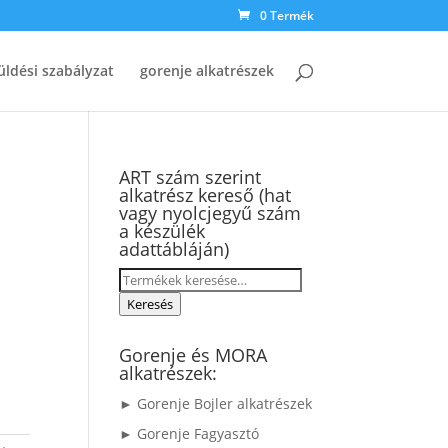
0 Termék
üldési szabályzat
gorenje alkatrészek
ART szám szerint
alkatrész kereső (hat
vagy nyolcjegyű szám
a készülék
adattábláján)
Keresés
a
Keresés
következőre:
Gorenje és MORA
alkatrészek:
► Gorenje Bojler alkatrészek
► Gorenje Fagyasztó