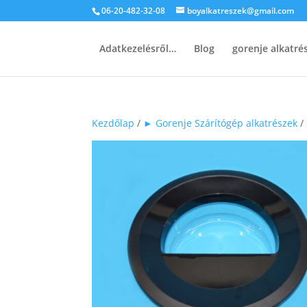
06-20-482-32-08
boyalkatreszek@gmail.com
Adatkezelésről…
Blog
gorenje alkatr
Kezdőlap
/
► Gorenje Szárítógép alkatrészek
/ 