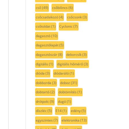
cső
(49)
csőbilincs
(6)
csőcsatlakozó
(4)
csőcsonk
(3)
csőtoldat
(1)
Cyclonic
(7)
dagasztó
(10)
dagasztólapát
(5)
dagasztószár
(8)
dekorcsík
(3)
digitális
(1)
digitális hőmérő
(3)
dióda
(3)
diódaráló
(1)
dobborda
(3)
doboz
(31)
dobtartó
(2)
dobtömítés
(1)
drótpolc
(9)
dugó
(1)
díszléc
(5)
E14
(1)
edény
(5)
egyszintes
(7)
elektronika
(13)