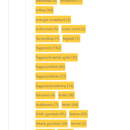
elektróda
(8)
elválasztó
(1)
előlap
(60)
energia szabályzó
(2)
evőeszköz
(5)
ezüst színű
(2)
facsarókúp
(1)
fagadó
(1)
fagyasztó
(182)
fagyasztó belső ajtók
(35)
fagyasztófiók
(45)
fagyasztóláda
(27)
fagyasztószekrény
(14)
fali tartó
(4)
fedél
(38)
fedőlemez
(7)
fehér
(64)
fehér gombok
(41)
fekete
(45)
fekete gombok
(26)
felirat
(2)