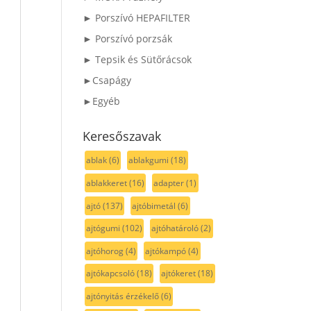
► Porszívó HEPAFILTER
► Porszívó porzsák
► Tepsik és Sütőrácsok
►Csapágy
►Egyéb
Keresőszavak
ablak
(6)
ablakgumi
(18)
ablakkeret
(16)
adapter
(1)
ajtó
(137)
ajtóbimetál
(6)
ajtógumi
(102)
ajtóhatároló
(2)
ajtóhorog
(4)
ajtókampó
(4)
ajtókapcsoló
(18)
ajtókeret
(18)
ajtónyitás érzékelő
(6)