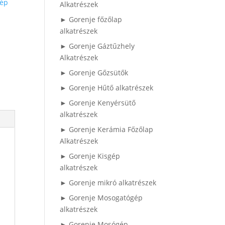
gép
Alkatrészek
p
► Gorenje főzőlap
alkatrészek
► Gorenje Gáztűzhely
Alkatrészek
► Gorenje Gőzsütők
► Gorenje Hűtő alkatrészek
► Gorenje Kenyérsütő
alkatrészek
► Gorenje Kerámia Főzőlap
Alkatrészek
► Gorenje Kisgép
alkatrészek
► Gorenje mikró alkatrészek
► Gorenje Mosogatógép
alkatrészek
► Gorenje Mosógép