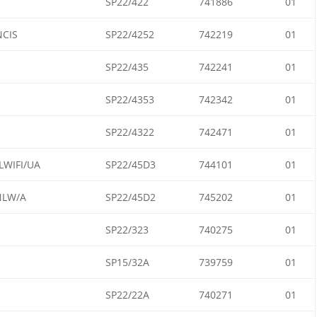
SP22/422
741886
01
CIS
SP22/4252
742219
01
SP22/435
742241
01
SP22/4353
742342
01
SP22/4322
742471
01
WIFI/UA
SP22/45D3
744101
01
NLW/A
SP22/45D2
745202
01
SP22/323
740275
01
SP15/32A
739759
01
SP22/22A
740271
01