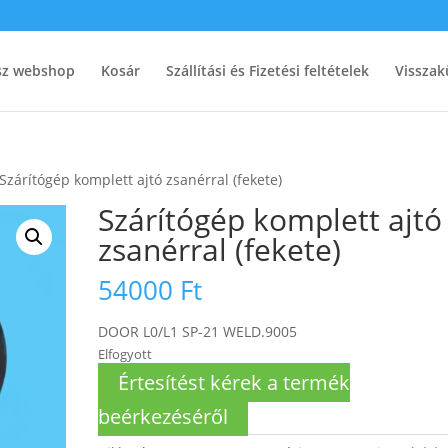
ész webshop
Kosár
Szállítási és Fizetési feltételek
Visszak
Szárítógép komplett ajtó zsanérral (fekete)
Szárítógép komplett ajtó
zsanérral (fekete)
54000
Ft
DOOR L0/L1 SP-21 WELD.9005
Elfogyott
Értesítést kérek a termék
beérkezéséről