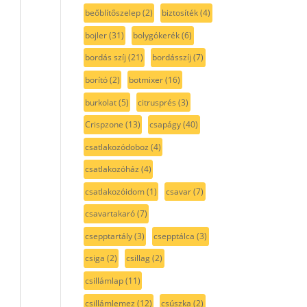
beőblítőszelep
(2)
biztosíték
(4)
bojler
(31)
bolygókerék
(6)
bordás szíj
(21)
bordásszíj
(7)
borító
(2)
botmixer
(16)
burkolat
(5)
citrusprés
(3)
Crispzone
(13)
csapágy
(40)
csatlakozódoboz
(4)
csatlakozóház
(4)
csatlakozóidom
(1)
csavar
(7)
csavartakaró
(7)
csepptartály
(3)
csepptálca
(3)
csiga
(2)
csillag
(2)
csillámlap
(11)
csillámlemez
(12)
csúszka
(2)