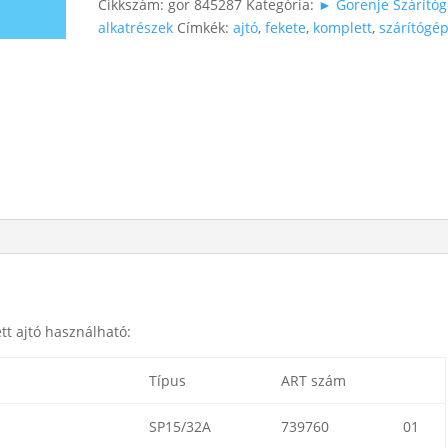
Cikkszám:
gor 845287
Kategória:
► Gorenje Szárító
alkatrészek
Címkék:
ajtó
,
fekete
,
komplett
,
szárítógé
tt ajtó használható:
Típus
ART szám
SP15/32A
739760
01