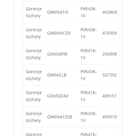
Gorenje
PVK43K-
GW6N41IX
463804
tűzhely
1V
Gorenje
PVK43K-
GW6N41ZIX
474309
tűzhely
1V
Gorenje
PVK41K-
G6N50RW
256898
tűzhely
1V
Gorenje
PVK43K-
GW66CLB
507392
tűzhely
1V
Gorenje
PVK41K-
G6N50ZAX
409151
tűzhely
1V
Gorenje
PVK43K-
GW6N41ZSB
499910
tűzhely
1V
Gorenje
PVK41K-