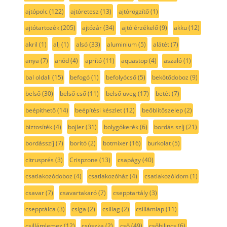
ajtópolc
(122)
ajtóretesz
(13)
ajtórögzítő
(1)
ajtótartozék
(205)
ajtózár
(34)
ajtó érzékelő
(9)
akku
(12)
akril
(1)
alj
(1)
alsó
(33)
aluminium
(5)
alátét
(7)
anya
(7)
anód
(4)
aprító
(11)
aquastop
(4)
aszaló
(1)
bal oldali
(15)
befogó
(1)
befolyócső
(5)
bekötődoboz
(9)
belső
(30)
belső cső
(11)
belső üveg
(17)
betét
(7)
beépíthető
(14)
beépítési készlet
(12)
beőblítőszelep
(2)
biztosíték
(4)
bojler
(31)
bolygókerék
(6)
bordás szíj
(21)
bordásszíj
(7)
borító
(2)
botmixer
(16)
burkolat
(5)
citrusprés
(3)
Crispzone
(13)
csapágy
(40)
csatlakozódoboz
(4)
csatlakozóház
(4)
csatlakozóidom
(1)
csavar
(7)
csavartakaró
(7)
csepptartály
(3)
csepptálca
(3)
csiga
(2)
csillag
(2)
csillámlap
(11)
csillámlemez
(12)
csúszka
(2)
cső
(49)
csőbilincs
(6)