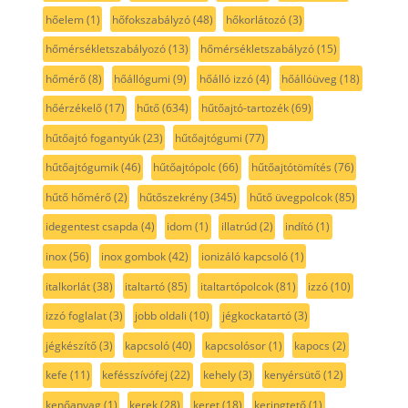
hőelem
(1)
hőfokszabályzó
(48)
hőkorlátozó
(3)
hőmérsékletszabályozó
(13)
hőmérsékletszabályzó
(15)
hőmérő
(8)
hőállógumi
(9)
hőálló izzó
(4)
hőállóüveg
(18)
hőérzékelő
(17)
hűtő
(634)
hűtőajtó-tartozék
(69)
hűtőajtó fogantyúk
(23)
hűtőajtógumi
(77)
hűtőajtógumik
(46)
hűtőajtópolc
(66)
hűtőajtótömítés
(76)
hűtő hőmérő
(2)
hűtőszekrény
(345)
hűtő üvegpolcok
(85)
idegentest csapda
(4)
idom
(1)
illatrúd
(2)
indító
(1)
inox
(56)
inox gombok
(42)
ionizáló kapcsoló
(1)
italkorlát
(38)
italtartó
(85)
italtartópolcok
(81)
izzó
(10)
izzó foglalat
(3)
jobb oldali
(10)
jégkockatartó
(3)
jégkészítő
(3)
kapcsoló
(40)
kapcsolósor
(1)
kapocs
(2)
kefe
(11)
kefésszívófej
(22)
kehely
(3)
kenyérsütő
(12)
kenőanyag
(1)
kerek
(28)
keret
(18)
keringtető
(1)