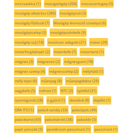
morzsatálca
(1)
mosogatógép
(204)
mososzaritogep
(5)
mosógép alkatrész
(280)
mosógépcső
(3)
mosógép fűtőszál
(7)
Mosógép leeresztő szivattyú
(6)
mosógépszelep
(3)
mosógépszénkefe
(9)
mosógép szíj
(18)
mosószer adagoló
(21)
motor
(29)
motorforgótányér
(2)
motorkefe
(7)
motortartó
(1)
mágnes
(3)
mágneses
(2)
mágnesgumi
(78)
mágnes szelep
(4)
mágnesszelep
(2)
mélyhűtő
(1)
mély tepsi
(6)
műanyag
(8)
műanyagdoboz
(29)
nagykefe
(5)
nofrost
(1)
NTC
(2)
nyitófül
(31)
nyomógomb
(28)
o-gyűrű
(1)
okostévé
(8)
olajálló
(1)
ORA ITO
(1)
palack-tartály
(33)
palackpolc
(49)
palacktartó
(43)
palacktároló
(38)
palackőr
(5)
papír porszák
(5)
paradicsom passzírozó
(1)
passzírozó
(1)