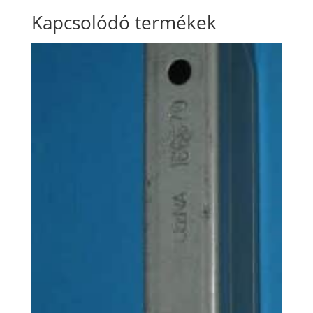
Kapcsolódó termékek