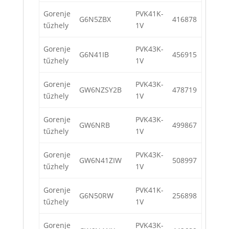
Gorenje
PVK41K-
G6N5ZBX
416878
tűzhely
1V
Gorenje
PVK43K-
G6N41IB
456915
tűzhely
1V
Gorenje
PVK43K-
GW6NZSY2B
478719
tűzhely
1V
Gorenje
PVK43K-
GW6NRB
499867
tűzhely
1V
Gorenje
PVK43K-
GW6N41ZIW
508997
tűzhely
1V
Gorenje
PVK41K-
G6N50RW
256898
tűzhely
1V
Gorenje
PVK43K-