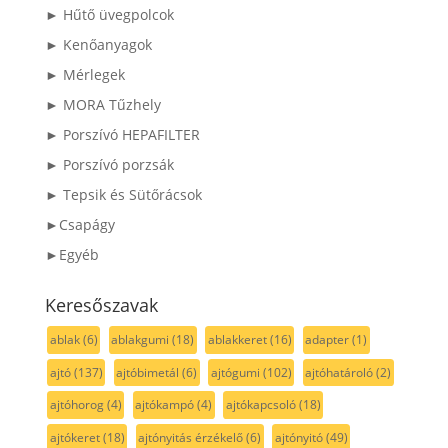
► Hűtő üvegpolcok
► Kenőanyagok
► Mérlegek
► MORA Tűzhely
► Porszívó HEPAFILTER
► Porszívó porzsák
► Tepsik és Sütőrácsok
►Csapágy
►Egyéb
Keresőszavak
ablak
(6)
ablakgumi
(18)
ablakkeret
(16)
adapter
(1)
ajtó
(137)
ajtóbimetál
(6)
ajtógumi
(102)
ajtóhatároló
(2)
ajtóhorog
(4)
ajtókampó
(4)
ajtókapcsoló
(18)
ajtókeret
(18)
ajtónyitás érzékelő
(6)
ajtónyitó
(49)