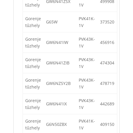
GW6N41ZSX
499908
tűzhely
1V
Gorenje
PVK41K-
G65W
373520
tűzhely
1V
Gorenje
PVK43K-
GW6N41IW
456916
tűzhely
1V
Gorenje
PVK43K-
GW6N41ZIB
474304
tűzhely
1V
Gorenje
PVK43K-
GW6NZSY2B
478719
tűzhely
1V
Gorenje
PVK43K-
GW6N41IX
442689
tűzhely
1V
Gorenje
PVK41K-
G6N50ZBX
409150
tűzhely
1V