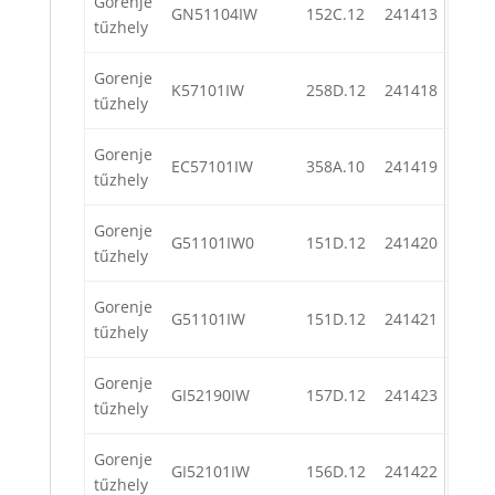
Gorenje
GN51104IW
152C.12
241413
tűzhely
Gorenje
K57101IW
258D.12
241418
tűzhely
Gorenje
EC57101IW
358A.10
241419
tűzhely
Gorenje
G51101IW0
151D.12
241420
tűzhely
Gorenje
G51101IW
151D.12
241421
tűzhely
Gorenje
GI52190IW
157D.12
241423
tűzhely
Gorenje
GI52101IW
156D.12
241422
tűzhely