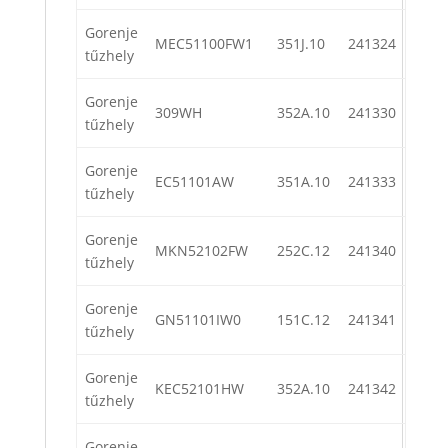
Gorenje
MEC51100FW1
351J.10
241324
tűzhely
Gorenje
309WH
352A.10
241330
tűzhely
Gorenje
EC51101AW
351A.10
241333
tűzhely
Gorenje
MKN52102FW
252C.12
241340
tűzhely
Gorenje
GN51101IW0
151C.12
241341
tűzhely
Gorenje
KEC52101HW
352A.10
241342
tűzhely
Gorenje