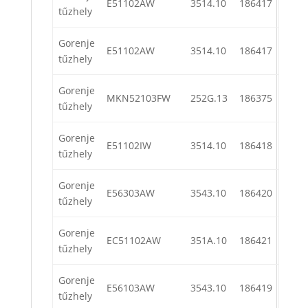
E51102AW
3514.10
186417
tűzhely
Gorenje
E51102AW
3514.10
186417
tűzhely
Gorenje
MKN52103FW
252G.13
186375
tűzhely
Gorenje
E51102IW
3514.10
186418
tűzhely
Gorenje
E56303AW
3543.10
186420
tűzhely
Gorenje
EC51102AW
351A.10
186421
tűzhely
Gorenje
E56103AW
3543.10
186419
tűzhely