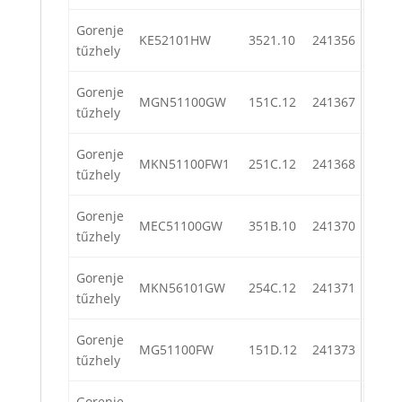
Gorenje
KE52101HW
3521.10
241356
tűzhely
Gorenje
MGN51100GW
151C.12
241367
tűzhely
Gorenje
MKN51100FW1
251C.12
241368
tűzhely
Gorenje
MEC51100GW
351B.10
241370
tűzhely
Gorenje
MKN56101GW
254C.12
241371
tűzhely
Gorenje
MG51100FW
151D.12
241373
tűzhely
Gorenje