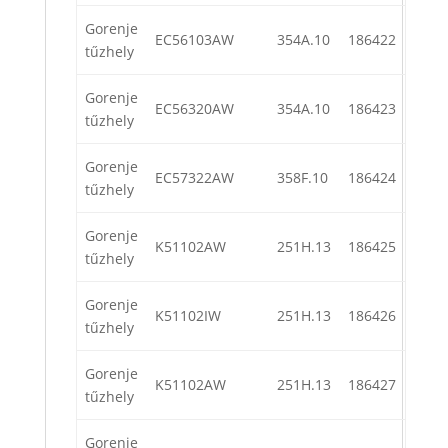
Gorenje
EC56103AW
354A.10
186422
tűzhely
Gorenje
EC56320AW
354A.10
186423
tűzhely
Gorenje
EC57322AW
358F.10
186424
tűzhely
Gorenje
K51102AW
251H.13
186425
tűzhely
Gorenje
K51102IW
251H.13
186426
tűzhely
Gorenje
K51102AW
251H.13
186427
tűzhely
Gorenje