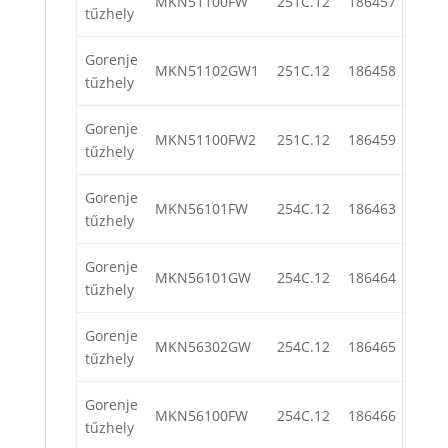
MKN51100FW
251C.12
186457
tűzhely
Gorenje
MKN51102GW1
251C.12
186458
tűzhely
Gorenje
MKN51100FW2
251C.12
186459
tűzhely
Gorenje
MKN56101FW
254C.12
186463
tűzhely
Gorenje
MKN56101GW
254C.12
186464
tűzhely
Gorenje
MKN56302GW
254C.12
186465
tűzhely
Gorenje
MKN56100FW
254C.12
186466
tűzhely