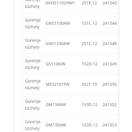
KKN51102HW1
251E.12
241343
tűzhely
Gorenje
GN51100AW
151C.12
241344
tűzhely
Gorenje
KN51100AW
251C.12
241348
tűzhely
Gorenje
G51106IW
152D.12
241349
tűzhely
Gorenje
ME52101FW
3521.10
241350
tűzhely
Gorenje
GM134AW
153D.12
241352
tűzhely
Gorenje
GM135AW
153D.12
241353
tűzhely