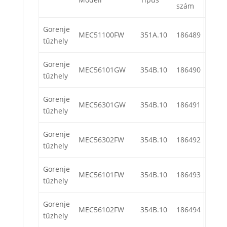
szám
Gorenje
MEC51100FW
351A.10
186489
tűzhely
Gorenje
MEC56101GW
354B.10
186490
tűzhely
Gorenje
MEC56301GW
354B.10
186491
tűzhely
Gorenje
MEC56302FW
354B.10
186492
tűzhely
Gorenje
MEC56101FW
354B.10
186493
tűzhely
Gorenje
MEC56102FW
354B.10
186494
tűzhely