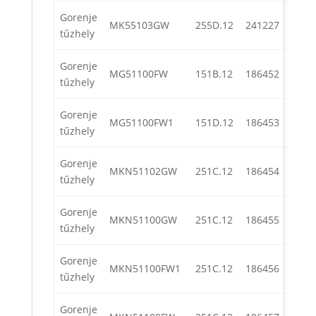
Gorenje
MK55103GW
255D.12
241227
tűzhely
Gorenje
MG51100FW
151B.12
186452
tűzhely
Gorenje
MG51100FW1
151D.12
186453
tűzhely
Gorenje
MKN51102GW
251C.12
186454
tűzhely
Gorenje
MKN51100GW
251C.12
186455
tűzhely
Gorenje
MKN51100FW1
251C.12
186456
tűzhely
Gorenje