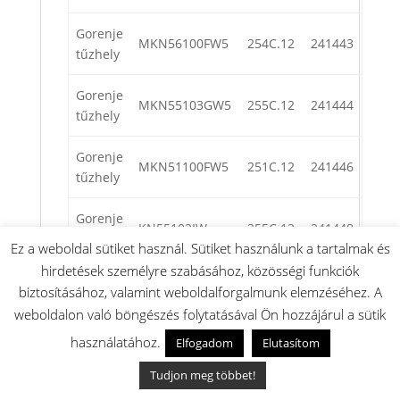
Gorenje
MKN56100FW5
254C.12
241443
tűzhely
Gorenje
MKN55103GW5
255C.12
241444
tűzhely
Gorenje
MKN51100FW5
251C.12
241446
tűzhely
Gorenje
KN55102IW
255C.12
241448
tűzhely
Ez a weboldal sütiket használ. Sütiket használunk a tartalmak és
hirdetések személyre szabásához, közösségi funkciók
Gorenje
MGN51100FW6
151C.12
241450
biztosításához, valamint weboldalforgalmunk elemzéséhez. A
tűzhely
weboldalon való böngészés folytatásával Ön hozzájárul a sütik
használatához.
Gorenje
Elfogadom
Elutasítom
MKN51100FW6
251C.12
241451
tűzhely
Tudjon meg többet!