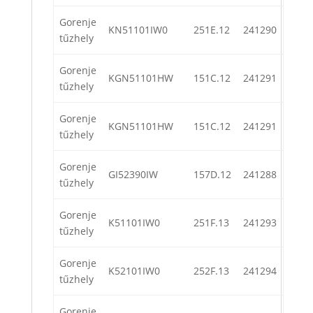
Gorenje
KN51101IW0
251E.12
241290
tűzhely
Gorenje
KGN51101HW
151C.12
241291
tűzhely
Gorenje
KGN51101HW
151C.12
241291
tűzhely
Gorenje
GI52390IW
157D.12
241288
tűzhely
Gorenje
K51101IW0
251F.13
241293
tűzhely
Gorenje
K52101IW0
252F.13
241294
tűzhely
Gorenje