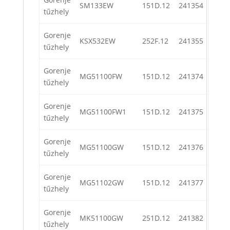
SM133EW
151D.12
241354
tűzhely
Gorenje
KSX532EW
252F.12
241355
tűzhely
Gorenje
MG51100FW
151D.12
241374
tűzhely
Gorenje
MG51100FW1
151D.12
241375
tűzhely
Gorenje
MG51100GW
151D.12
241376
tűzhely
Gorenje
MG51102GW
151D.12
241377
tűzhely
Gorenje
MK51100GW
251D.12
241382
tűzhely