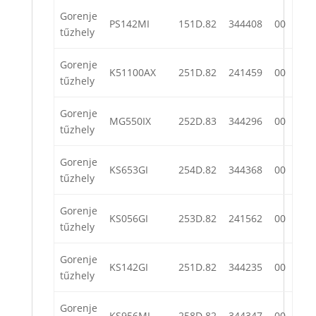
Gorenje
PS142MI
151D.82
344408
00
tűzhely
Gorenje
K51100AX
251D.82
241459
00
tűzhely
Gorenje
MG550IX
252D.83
344296
00
tűzhely
Gorenje
KS653GI
254D.82
344368
00
tűzhely
Gorenje
KS056GI
253D.82
241562
00
tűzhely
Gorenje
KS142GI
251D.82
344235
00
tűzhely
Gorenje
KS956MI
258D.82
344347
00