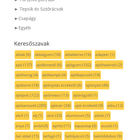
► Tepsik és Sütőrácsok
►Csapágy
►Egyéb
Keresőszavak
ablak
(6)
ablakgumi
(18)
ablakkeret
(16)
adapter
(1)
ajtó
(137)
ajtóbimetál
(6)
ajtógumi
(102)
ajtóhatároló
(2)
ajtóhorog
(4)
ajtókampó
(4)
ajtókapcsoló
(18)
ajtókeret
(18)
ajtónyitás érzékelő
(6)
ajtónyitó
(49)
ajtópolc
(122)
ajtóretesz
(13)
ajtórögzítő
(1)
ajtótartozék
(205)
ajtózár
(34)
ajtó érzékelő
(9)
akku
(12)
akril
(1)
alj
(1)
alsó
(33)
aluminium
(5)
alátét
(7)
anya
(7)
anód
(4)
aprító
(11)
aquastop
(4)
aszaló
(1)
bal oldali
(15)
befogó
(1)
befolyócső
(5)
bekötődoboz
(9)