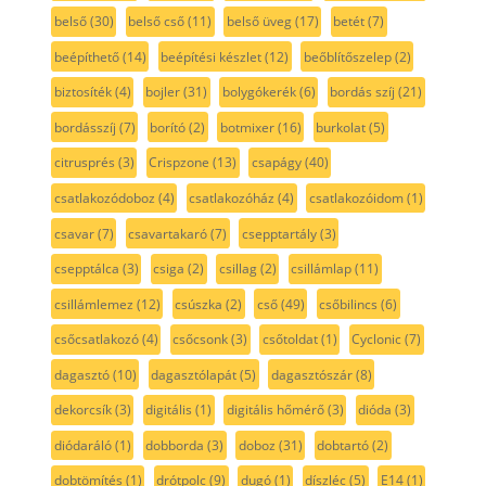
belső
(30)
belső cső
(11)
belső üveg
(17)
betét
(7)
beépíthető
(14)
beépítési készlet
(12)
beőblítőszelep
(2)
biztosíték
(4)
bojler
(31)
bolygókerék
(6)
bordás szíj
(21)
bordásszíj
(7)
borító
(2)
botmixer
(16)
burkolat
(5)
citrusprés
(3)
Crispzone
(13)
csapágy
(40)
csatlakozódoboz
(4)
csatlakozóház
(4)
csatlakozóidom
(1)
csavar
(7)
csavartakaró
(7)
csepptartály
(3)
csepptálca
(3)
csiga
(2)
csillag
(2)
csillámlap
(11)
csillámlemez
(12)
csúszka
(2)
cső
(49)
csőbilincs
(6)
csőcsatlakozó
(4)
csőcsonk
(3)
csőtoldat
(1)
Cyclonic
(7)
dagasztó
(10)
dagasztólapát
(5)
dagasztószár
(8)
dekorcsík
(3)
digitális
(1)
digitális hőmérő
(3)
dióda
(3)
diódaráló
(1)
dobborda
(3)
doboz
(31)
dobtartó
(2)
dobtömítés
(1)
drótpolc
(9)
dugó
(1)
díszléc
(5)
E14
(1)