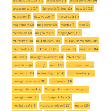
lángelosztó-rózsa
(21)
lángosztó
(21)
lángosztó-fedél
(29)
lángosztó-tető
(27)
légkeverésfűtőtest
(3)
légszűrő
(21)
légtisztító
(2)
lúgszivattyú
(4)
macsakszőr
(1)
maghőmérő
(2)
magnetron
(2)
matrica
(3)
matt
(2)
mechanika
(4)
meghajtás
(6)
meghajtószíj
(18)
mikrofilter
(20)
mikrohullámú
(61)
mikrohullámú sütő
(108)
mikroszálas
(1)
mikroszűrő
(20)
mikró
(26)
mikró izzó
(6)
MixBox
(1)
mixergép alkatrész
(14)
mixer szár
(7)
mobil klíma
(4)
mop
(1)
mora
(22)
morzsaporszívó
(3)
morzsatálca
(1)
mosogatógép
(204)
mososzaritogep
(5)
mosógép alkatrész
(280)
mosógépcső
(3)
mosógép fűtőszál
(7)
Mosógép leeresztő szivattyú
(6)
mosógépszelep
(3)
mosógépszénkefe
(9)
mosógép szíj
(18)
mosószer adagoló
(21)
motor
(29)