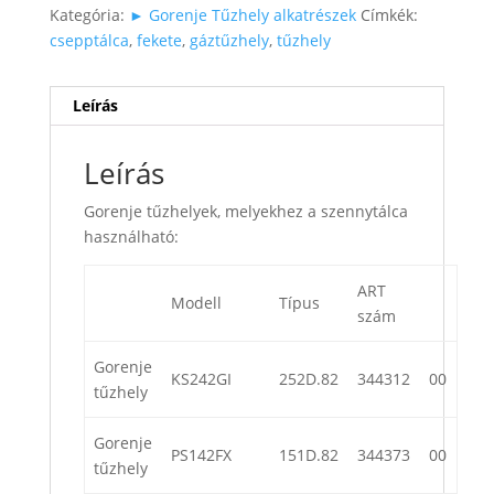
Kategória:
► Gorenje Tűzhely alkatrészek
Címkék:
csepptálca
,
fekete
,
gáztűzhely
,
tűzhely
Leírás
Leírás
Gorenje tűzhelyek, melyekhez a szennytálca
használható:
ART
Modell
Típus
szám
Gorenje
KS242GI
252D.82
344312
00
tűzhely
Gorenje
PS142FX
151D.82
344373
00
tűzhely