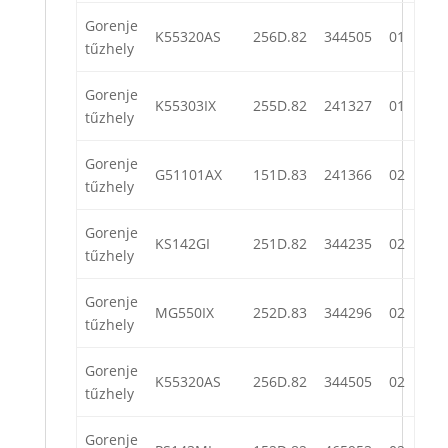
Gorenje
K55320AS
256D.82
344505
01
tűzhely
Gorenje
K55303IX
255D.82
241327
01
tűzhely
Gorenje
G51101AX
151D.83
241366
02
tűzhely
Gorenje
KS142GI
251D.82
344235
02
tűzhely
Gorenje
MG550IX
252D.83
344296
02
tűzhely
Gorenje
K55320AS
256D.82
344505
02
tűzhely
Gorenje