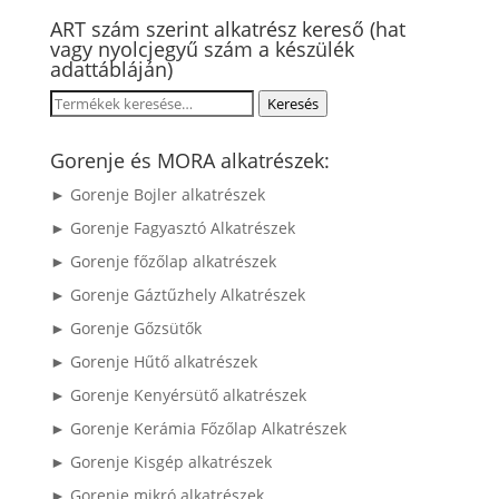
ART szám szerint alkatrész kereső (hat
vagy nyolcjegyű szám a készülék
adattábláján)
Keresés
Keresés
a
következőre:
Gorenje és MORA alkatrészek:
► Gorenje Bojler alkatrészek
► Gorenje Fagyasztó Alkatrészek
► Gorenje főzőlap alkatrészek
► Gorenje Gáztűzhely Alkatrészek
► Gorenje Gőzsütők
► Gorenje Hűtő alkatrészek
► Gorenje Kenyérsütő alkatrészek
► Gorenje Kerámia Főzőlap Alkatrészek
► Gorenje Kisgép alkatrészek
► Gorenje mikró alkatrészek