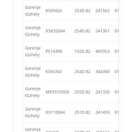
Gorenje
KS056GI
253D.82
241562
01
tűzhely
Gorenje
K56320AX
254D.82
241361
01
tűzhely
Gorenje
PS143MI
152D.82
465953
01
tűzhely
Gorenje
KS653GI
254D.82
344368
01
tűzhely
Gorenje
MK55103GX
255D.82
241326
01
tűzhely
Gorenje
K51100AX
251D.82
241459
01
tűzhely
Gorenje