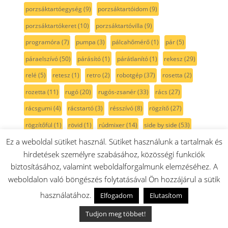
porzsáktartóegység
(9)
porzsáktartóidom
(9)
porzsáktartókeret
(10)
porzsáktartóvilla
(9)
programóra
(7)
pumpa
(3)
pálcahőmérő
(1)
pár
(5)
páraelszívó
(50)
párásító
(1)
párátlanító
(1)
rekesz
(29)
relé
(5)
retesz
(1)
retro
(2)
robotgép
(37)
rosetta
(2)
rozetta
(11)
rugó
(20)
rugós-zsanér
(33)
rács
(27)
rácsgumi
(4)
rácstartó
(3)
résszívó
(8)
rögzítő
(27)
rögzítőfül
(1)
rövid
(1)
rúdmixer
(14)
side by side
(53)
Ez a weboldal sütiket használ. Sütiket használunk a tartalmak és
smoothie
(2)
SpaceBox
(5)
stift
(10)
sutő hőmérő
(4)
hirdetések személyre szabásához, közösségi funkciók
szabályzó
(1)
szeletelő
(20)
szennytálca
(1)
szenzor
(5)
biztosításához, valamint weboldalforgalmunk elemzéséhez. A
szett
(29)
szigetelés
(2)
szigetelő
(3)
szigetelőcsík
(2)
weboldalon való böngészés folytatásával Ön hozzájárul a sütik
szikra
(11)
szikratrafó
(2)
szikráztató
(14)
szilikonzsír
(1)
használatához.
Elfogadom
Elutasítom
szimering
(11)
szivacs
(3)
szivattyú
(17)
szárítógép
(101)
Tudjon meg többet!
szárítógép szíj
(14)
szén
(7)
szénfilter
(18)
szénkefe
(12)