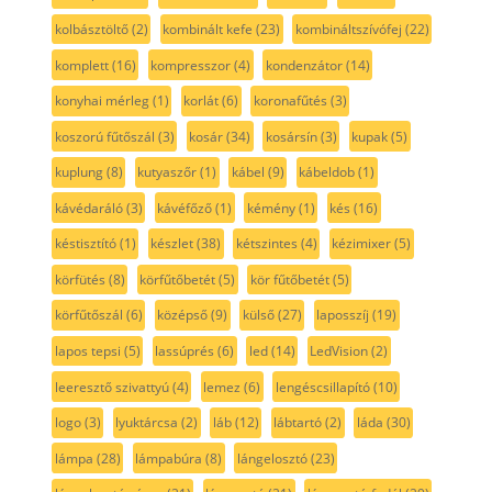
kolbásztöltő
(2)
kombinált kefe
(23)
kombináltszívófej
(22)
komplett
(16)
kompresszor
(4)
kondenzátor
(14)
konyhai mérleg
(1)
korlát
(6)
koronafűtés
(3)
koszorú fűtőszál
(3)
kosár
(34)
kosársín
(3)
kupak
(5)
kuplung
(8)
kutyaszőr
(1)
kábel
(9)
kábeldob
(1)
kávédaráló
(3)
kávéfőző
(1)
kémény
(1)
kés
(16)
késtisztító
(1)
készlet
(38)
kétszintes
(4)
kézimixer
(5)
körfütés
(8)
körfűtőbetét
(5)
kör fűtőbetét
(5)
körfűtőszál
(6)
középső
(9)
külső
(27)
laposszíj
(19)
lapos tepsi
(5)
lassúprés
(6)
led
(14)
LedVision
(2)
leeresztő szivattyú
(4)
lemez
(6)
lengéscsillapító
(10)
logo
(3)
lyuktárcsa
(2)
láb
(12)
lábtartó
(2)
láda
(30)
lámpa
(28)
lámpabúra
(8)
lángelosztó
(23)