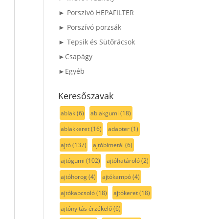
► Porszívó HEPAFILTER
► Porszívó porzsák
► Tepsik és Sütőrácsok
►Csapágy
►Egyéb
Keresőszavak
ablak
(6)
ablakgumi
(18)
ablakkeret
(16)
adapter
(1)
ajtó
(137)
ajtóbimetál
(6)
ajtógumi
(102)
ajtóhatároló
(2)
ajtóhorog
(4)
ajtókampó
(4)
ajtókapcsoló
(18)
ajtókeret
(18)
ajtónyitás érzékelő
(6)