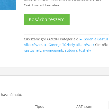
Csak 1 maradt készleten
Tűzhely
Kosárba teszem
digitális
óra
gomb
mennyiség
Cikkszám:
gor 669284
Kategóriák:
► Gorenje Gáztűz
Alkatrészek
,
► Gorenje Tűzhely alkatrészek
Címkék:
gáztűzhely
,
nyomógomb
,
sütőóra
,
tűzhely
 használható:
Típus
ART szám