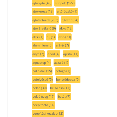
ajtónyitó
(49)
ajtópolc
(122)
ajtóretesz
(13)
ajtórögzítő
(1)
ajtótartozék
(205)
ajtózár
(34)
ajtó érzékelő
(9)
akku
(12)
akril
(1)
alj
(1)
alsó
(33)
aluminium
(5)
alátét
(7)
anya
(7)
anód
(4)
aprító
(11)
aquastop
(4)
aszaló
(1)
bal oldali
(15)
befogó
(1)
befolyócső
(5)
bekötődoboz
(9)
belső
(30)
belső cső
(11)
belső üveg
(17)
betét
(7)
beépíthető
(14)
beépítési készlet
(12)