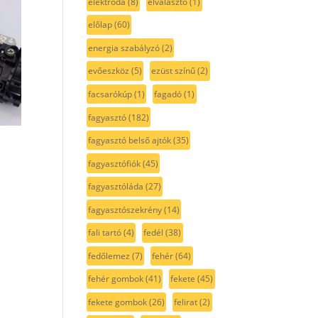
elektróda
(8)
elválasztó
(1)
előlap
(60)
energia szabályzó
(2)
evőeszköz
(5)
ezüst színű
(2)
facsarókúp
(1)
fagadó
(1)
fagyasztó
(182)
fagyasztó belső ajtók
(35)
fagyasztófiók
(45)
fagyasztóláda
(27)
fagyasztószekrény
(14)
fali tartó
(4)
fedél
(38)
fedőlemez
(7)
fehér
(64)
fehér gombok
(41)
fekete
(45)
fekete gombok
(26)
felirat
(2)