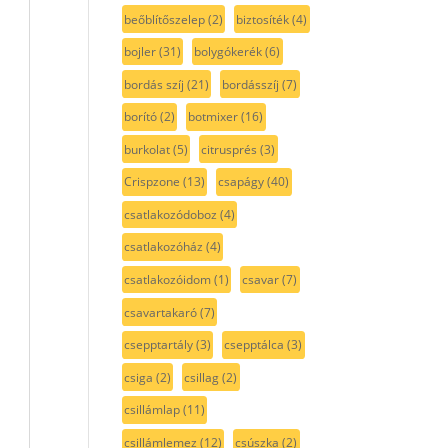
beőblítőszelep
(2)
biztosíték
(4)
bojler
(31)
bolygókerék
(6)
bordás szíj
(21)
bordásszíj
(7)
borító
(2)
botmixer
(16)
burkolat
(5)
citrusprés
(3)
Crispzone
(13)
csapágy
(40)
csatlakozódoboz
(4)
csatlakozóház
(4)
csatlakozóidom
(1)
csavar
(7)
csavartakaró
(7)
csepptartály
(3)
csepptálca
(3)
csiga
(2)
csillag
(2)
csillámlap
(11)
csillámlemez
(12)
csúszka
(2)