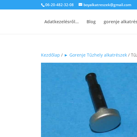
06-20-482-32-08
boyalkatreszek@gmail.com
Adatkezelésről…
Blog
gorenje alkatr
Kezdőlap
/
► Gorenje Tűzhely alkatrészek
/ Tű