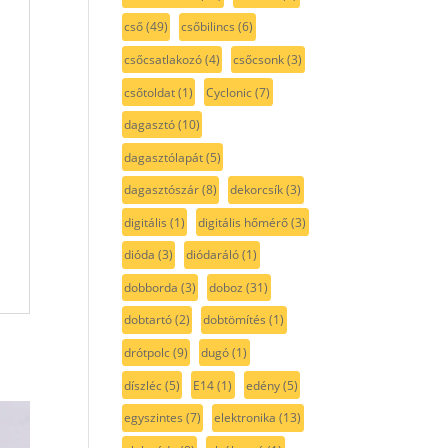
cső
(49)
csőbilincs
(6)
csőcsatlakozó
(4)
csőcsonk
(3)
csőtoldat
(1)
Cyclonic
(7)
dagasztó
(10)
dagasztólapát
(5)
dagasztószár
(8)
dekorcsík
(3)
digitális
(1)
digitális hőmérő
(3)
dióda
(3)
diódaráló
(1)
dobborda
(3)
doboz
(31)
dobtartó
(2)
dobtömítés
(1)
drótpolc
(9)
dugó
(1)
díszléc
(5)
E14
(1)
edény
(5)
egyszintes
(7)
elektronika
(13)