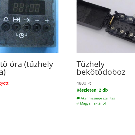
tő óra (tűzhely
Tűzhely
a)
bekötődoboz
gyott
4800
Ft
Készleten: 2 db
🚚 Akár másnapi szállítás
✅ Magyar raktárról