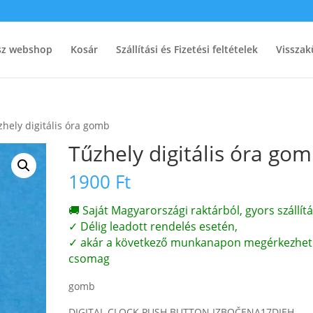
ész webshop
Kosár
Szállítási és Fizetési feltételek
Visszak
zhely digitális óra gomb
Tűzhely digitális óra go
1900
Ft
🚚 Saját Magyarországi raktárból, gyors szállítá
✓ Délig leadott rendelés esetén,
✓ akár a következő munkanapon megérkezhet
csomag
gomb
DIGITAL CLOCK PUSH BUTTON IZBOČENA17DIEH