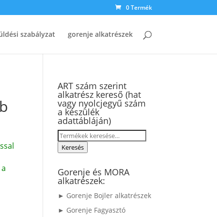
0 Termék
üldési szabályzat
gorenje alkatrészek
ART szám szerint
alkatrész kereső (hat
mb
vagy nyolcjegyű szám
a készülék
adattábláján)
Keresés
ssal
a
Keresés
következőre:
 a
Gorenje és MORA
alkatrészek:
► Gorenje Bojler alkatrészek
► Gorenje Fagyasztó