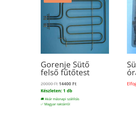
Gorenje Sütő
Sü
felső fűtőtest
ór
Original
Current
20000
Ft
14400
Ft
Elfo
price
price
Készleten: 1 db
was:
is:
🚚 Akár másnapi szállítás
20000 Ft.
14400 Ft.
✅ Magyar raktárról