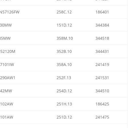
N57126FW
258C.12
186401
130MW
151D.12
344384
985MW
358M.10
344518
C52120M
352B.10
344431
7101IW
358A.10
241419
2290AW1
252F.13
241531
642MW
254D.12
344510
1102AW
251H.13
186425
1101AW
251D.12
241475