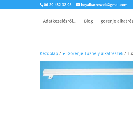
06-20-482-32-08
boyalkatreszek@gmail.com
Adatkezelésről…
Blog
gorenje alkatr
Kezdőlap
/
► Gorenje Tűzhely alkatrészek
/ Tűz