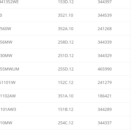
H41352WE
153D.12
344397
0
3521.10
344539
V560W
352A.10
241268
856MW
258D.12
344339
130MW
251D.12
344329
455MWLIM
255D.12
465990
51101IW
152C.12
241279
51102AW
351A.10
186421
1101AW3
151B.12
344289
610MW
254C.12
344337