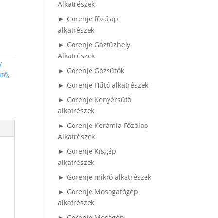
Alkatrészek
► Gorenje főzőlap
alkatrészek
► Gorenje Gáztűzhely
Alkatrészek
y
► Gorenje Gőzsütők
ütő
,
► Gorenje Hűtő alkatrészek
► Gorenje Kenyérsütő
alkatrészek
► Gorenje Kerámia Főzőlap
Alkatrészek
► Gorenje Kisgép
alkatrészek
► Gorenje mikró alkatrészek
► Gorenje Mosogatógép
alkatrészek
► Gorenje Mosógép