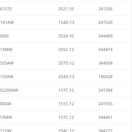
61STE
3521.10
241256
1101AW
154D.13
241520
6000
3524.10
344489
413MW
255C.12
344474
7325AW
257D.12
344508
6103AW
254H.13
186428
N52206AW
157C.12
241504
100GW
151C.12
241555
213MW
157C.12
344461
611GW
254C.12
344227