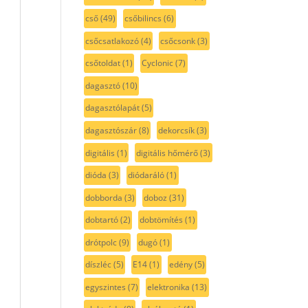
cső
(49)
csőbilincs
(6)
csőcsatlakozó
(4)
csőcsonk
(3)
csőtoldat
(1)
Cyclonic
(7)
dagasztó
(10)
dagasztólapát
(5)
dagasztószár
(8)
dekorcsík
(3)
digitális
(1)
digitális hőmérő
(3)
dióda
(3)
diódaráló
(1)
dobborda
(3)
doboz
(31)
dobtartó
(2)
dobtömítés
(1)
drótpolc
(9)
dugó
(1)
díszléc
(5)
E14
(1)
edény
(5)
egyszintes
(7)
elektronika
(13)