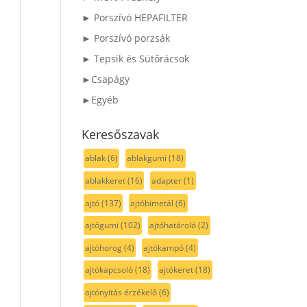
► Porszívó HEPAFILTER
► Porszívó porzsák
► Tepsik és Sütőrácsok
►Csapágy
►Egyéb
Keresőszavak
ablak
(6)
ablakgumi
(18)
ablakkeret
(16)
adapter
(1)
ajtó
(137)
ajtóbimetál
(6)
ajtógumi
(102)
ajtóhatároló
(2)
ajtóhorog
(4)
ajtókampó
(4)
ajtókapcsoló
(18)
ajtókeret
(18)
ajtónyitás érzékelő
(6)