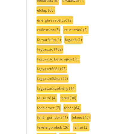
elektróda
(8)
elválasztó
(1)
előlap
(60)
energia szabályzó
(2)
evőeszköz
(5)
ezüst színű
(2)
facsarókúp
(1)
fagadó
(1)
fagyasztó
(182)
fagyasztó belső ajtók
(35)
fagyasztófiók
(45)
fagyasztóláda
(27)
fagyasztószekrény
(14)
fali tartó
(4)
fedél
(38)
fedőlemez
(7)
fehér
(64)
fehér gombok
(41)
fekete
(45)
fekete gombok
(26)
felirat
(2)