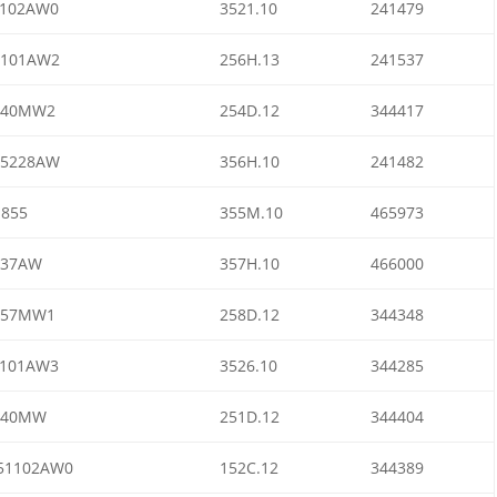
2102AW0
3521.10
241479
5101AW2
256H.13
241537
640MW2
254D.12
344417
55228AW
356H.10
241482
855
355M.10
465973
537AW
357H.10
466000
957MW1
258D.12
344348
2101AW3
3526.10
344285
140MW
251D.12
344404
51102AW0
152C.12
344389