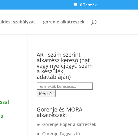
0 Termék
üldési szabályzat
gorenje alkatrészek
ART szám szerint
alkatrész kereső (hat
vagy nyolcjegyű szám
a készülék
adattábláján)
Keresés
a
Keresés
következőre:
ssal
Gorenje és MORA
alkatrészek:
 a
► Gorenje Bojler alkatrészek
► Gorenje Fagyasztó