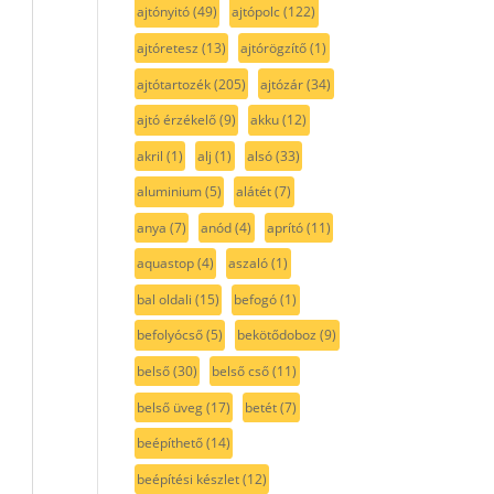
ajtónyitó
(49)
ajtópolc
(122)
ajtóretesz
(13)
ajtórögzítő
(1)
ajtótartozék
(205)
ajtózár
(34)
ajtó érzékelő
(9)
akku
(12)
akril
(1)
alj
(1)
alsó
(33)
aluminium
(5)
alátét
(7)
anya
(7)
anód
(4)
aprító
(11)
aquastop
(4)
aszaló
(1)
bal oldali
(15)
befogó
(1)
befolyócső
(5)
bekötődoboz
(9)
belső
(30)
belső cső
(11)
belső üveg
(17)
betét
(7)
beépíthető
(14)
beépítési készlet
(12)