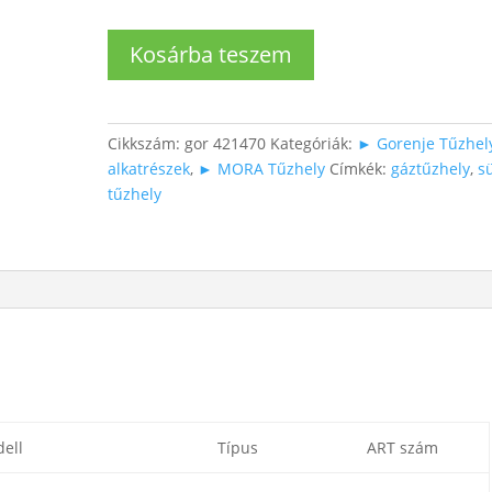
Tűzhely
Kosárba teszem
díszléc
bal
oldali
(fehér)
Cikkszám:
gor 421470
Kategóriák:
► Gorenje Tűzhel
mennyiség
alkatrészek
,
► MORA Tűzhely
Címkék:
gáztűzhely
,
s
tűzhely
ell
Típus
ART szám