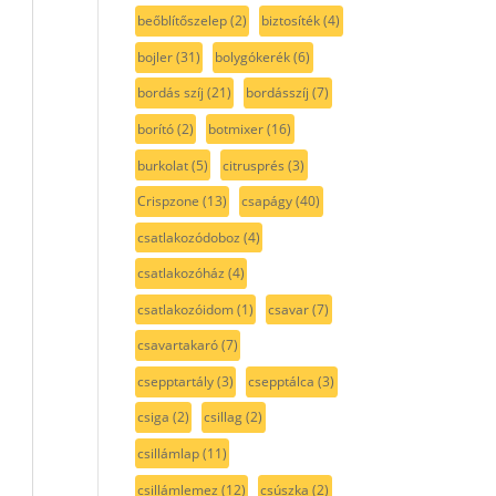
beőblítőszelep
(2)
biztosíték
(4)
bojler
(31)
bolygókerék
(6)
bordás szíj
(21)
bordásszíj
(7)
borító
(2)
botmixer
(16)
burkolat
(5)
citrusprés
(3)
Crispzone
(13)
csapágy
(40)
csatlakozódoboz
(4)
csatlakozóház
(4)
csatlakozóidom
(1)
csavar
(7)
csavartakaró
(7)
csepptartály
(3)
csepptálca
(3)
csiga
(2)
csillag
(2)
csillámlap
(11)
csillámlemez
(12)
csúszka
(2)