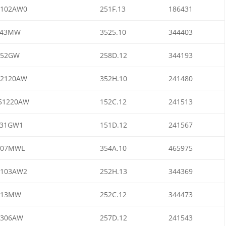
1102AW0
251F.13
186431
243MW
3525.10
344403
952GW
258D.12
344193
52120AW
352H.10
241480
51220AW
152C.12
241513
131GW1
151D.12
241567
607MWL
354A.10
465975
2103AW2
252H.13
344369
213MW
252C.12
344473
7306AW
257D.12
241543