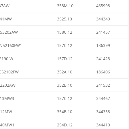
37AW
358M.10
465998
241MW
3525.10
344349
N53202AW
158C.12
241457
N52160FW1
157C.12
186399
2190IW
157D.12
241423
C52102FW
352A.10
186406
52202AW
352B.10
241532
213MW3
157C.12
344467
612MW
354B.10
344358
640MW1
254D.12
344410