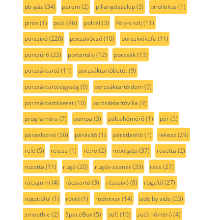
pb-gáz
(34)
perem
(2)
pillangószelep
(3)
pirolitikus
(1)
piros
(1)
polc
(86)
polcél
(3)
Poly-v szíj
(11)
porszívó
(220)
porszívócső
(10)
porszívókefe
(11)
porszűrő
(22)
portartály
(12)
porzsák
(13)
porzsáktartó
(11)
porzsáktartóbetét
(9)
porzsáktartóegység
(9)
porzsáktartóidom
(9)
porzsáktartókeret
(10)
porzsáktartóvilla
(9)
programóra
(7)
pumpa
(3)
pálcahőmérő
(1)
pár
(5)
páraelszívó
(50)
párásító
(1)
párátlanító
(1)
rekesz
(29)
relé
(5)
retesz
(1)
retro
(2)
robotgép
(37)
rosetta
(2)
rozetta
(11)
rugó
(20)
rugós-zsanér
(33)
rács
(27)
rácsgumi
(4)
rácstartó
(3)
résszívó
(8)
rögzítő
(27)
rögzítőfül
(1)
rövid
(1)
rúdmixer
(14)
side by side
(53)
smoothie
(2)
SpaceBox
(5)
stift
(10)
sutő hőmérő
(4)