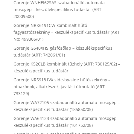
Gorenje WNHEI62SAS szabadonálló automata
mosógép – készülékspecifikus tudástár (ART
20009500)
Gorenje NRK6191CW kombinált hűtő-
fagyasztószekrény – készülékspecifikus tudástár (ART
No: 499306/01)
Gorenje G640XHS gázfőzőlap – készülékspecifikus
tudástár (ART: 742061/01)
Gorenje K52CLB kombinált tűzhely (ART: 730125/02) –
készülékspecifikus tudástár
Gorenje NRS9181VX side-by-side hűtőszekrény –
hibakódok, alkatrészek, javítási útmutató (ART
733129)
Gorenje WA72105 szabadonálló automata mosógép –
készülékspecifikus tudástár (185850/05)
Gorenje WA64123 szabadonálló automata mosógép –
készülékspecifikus tudástár (101752/08)