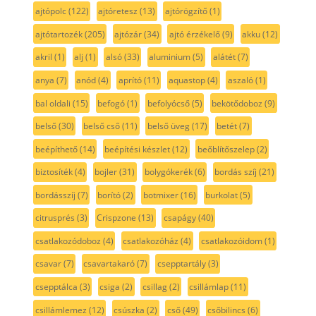
ajtópolc
(122)
ajtóretesz
(13)
ajtórögzítő
(1)
ajtótartozék
(205)
ajtózár
(34)
ajtó érzékelő
(9)
akku
(12)
akril
(1)
alj
(1)
alsó
(33)
aluminium
(5)
alátét
(7)
anya
(7)
anód
(4)
aprító
(11)
aquastop
(4)
aszaló
(1)
bal oldali
(15)
befogó
(1)
befolyócső
(5)
bekötődoboz
(9)
belső
(30)
belső cső
(11)
belső üveg
(17)
betét
(7)
beépíthető
(14)
beépítési készlet
(12)
beőblítőszelep
(2)
biztosíték
(4)
bojler
(31)
bolygókerék
(6)
bordás szíj
(21)
bordásszíj
(7)
borító
(2)
botmixer
(16)
burkolat
(5)
citrusprés
(3)
Crispzone
(13)
csapágy
(40)
csatlakozódoboz
(4)
csatlakozóház
(4)
csatlakozóidom
(1)
csavar
(7)
csavartakaró
(7)
csepptartály
(3)
csepptálca
(3)
csiga
(2)
csillag
(2)
csillámlap
(11)
csillámlemez
(12)
csúszka
(2)
cső
(49)
csőbilincs
(6)