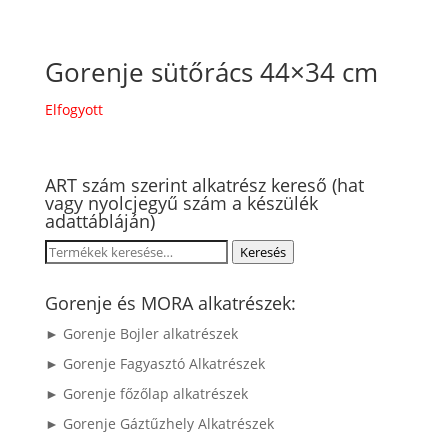
Gorenje sütőrács 44×34 cm
Elfogyott
ART szám szerint alkatrész kereső (hat
vagy nyolcjegyű szám a készülék
adattábláján)
Keresés
Keresés
a
következőre:
Gorenje és MORA alkatrészek:
► Gorenje Bojler alkatrészek
► Gorenje Fagyasztó Alkatrészek
► Gorenje főzőlap alkatrészek
► Gorenje Gáztűzhely Alkatrészek