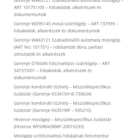
Gorenje WA63121 szabadonálló automata mosógép –
ART 101751/05 – hibakódok, alkatrészek és
dokumentumok
Gorenje WD9514S mosó-szárítógép – ART 737939 –
hibakódok, alkatrészek és dokumentumok
Gorenje WA63121 Szabadonálló automata mosógép
(ART No: 101751) – robbantott ábra, javítási
útmutatók és alkatrészek
Gorenje D7664N hőszivattyús szárítógép – ART
347373/01 – hibakódok, alkatrészek és
dokumentumok
Gorenje kombinált tűzhely – készülékspecifikus
tudástár (Gorenje K5341SH-B-730634)
Gorenje kombinált tűzhely – készülékspecifikus
tudástár (Gorenje K6351WF – 595210)
Hisense mosógép – készülékspecifikus tudástár
(Hisense WF5I8043BWF-20015293)
Mosógép ürítőszivattyú hibájának felismerése