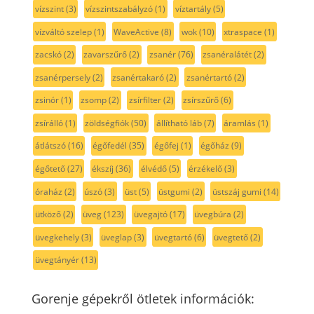
vízszint
(3)
vízszintszabályzó
(1)
víztartály
(5)
vízváltó szelep
(1)
WaveActive
(8)
wok
(10)
xtraspace
(1)
zacskó
(2)
zavarszűrő
(2)
zsanér
(76)
zsanéralátét
(2)
zsanérpersely
(2)
zsanértakaró
(2)
zsanértartó
(2)
zsinór
(1)
zsomp
(2)
zsírfilter
(2)
zsírszűrő
(6)
zsírálló
(1)
zöldségfiók
(50)
állítható láb
(7)
áramlás
(1)
átlátszó
(16)
égőfedél
(35)
égőfej
(1)
égőház
(9)
égőtető
(27)
ékszíj
(36)
élvédő
(5)
érzékelő
(3)
óraház
(2)
úszó
(3)
üst
(5)
üstgumi
(2)
üstszáj gumi
(14)
ütköző
(2)
üveg
(123)
üvegajtó
(17)
üvegbúra
(2)
üvegkehely
(3)
üveglap
(3)
üvegtartó
(6)
üvegtető
(2)
üvegtányér
(13)
Gorenje gépekről ötletek információk: