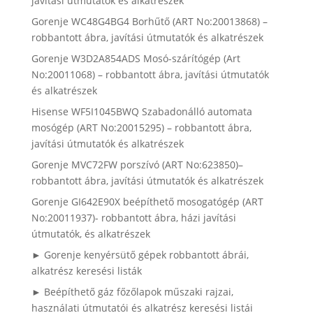
javítási útmutatók és alkatrészek
Gorenje WC48G4BG4 Borhűtő (ART No:20013868) –
robbantott ábra, javítási útmutatók és alkatrészek
Gorenje W3D2A854ADS Mosó-szárítógép (Art
No:20011068) – robbantott ábra, javítási útmutatók
és alkatrészek
Hisense WF5I1045BWQ Szabadonálló automata
mosógép (ART No:20015295) – robbantott ábra,
javítási útmutatók és alkatrészek
Gorenje MVC72FW porszívó (ART No:623850)–
robbantott ábra, javítási útmutatók és alkatrészek
Gorenje GI642E90X beépíthető mosogatógép (ART
No:20011937)- robbantott ábra, házi javítási
útmutatók, és alkatrészek
► Gorenje kenyérsütő gépek robbantott ábrái,
alkatrész keresési listák
► Beépíthető gáz főzőlapok műszaki rajzai,
használati útmutatói és alkatrész keresési listái