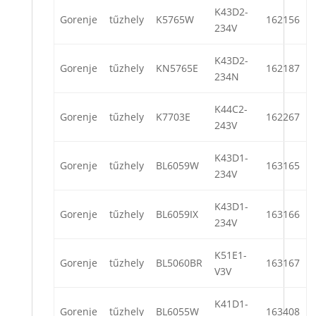
K43D2-
Gorenje
tűzhely
K5765W
162156
234V
K43D2-
Gorenje
tűzhely
KN5765E
162187
234N
K44C2-
Gorenje
tűzhely
K7703E
162267
243V
K43D1-
Gorenje
tűzhely
BL6059W
163165
234V
K43D1-
Gorenje
tűzhely
BL6059IX
163166
234V
K51E1-
Gorenje
tűzhely
BL5060BR
163167
V3V
K41D1-
Gorenje
tűzhely
BL6055W
163408