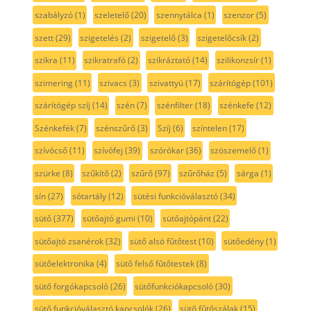
szabályzó
(1)
szeletelő
(20)
szennytálca
(1)
szenzor
(5)
szett
(29)
szigetelés
(2)
szigetelő
(3)
szigetelőcsík
(2)
szikra
(11)
szikratrafó
(2)
szikráztató
(14)
szilikonzsír
(1)
szimering
(11)
szivacs
(3)
szivattyú
(17)
szárítógép
(101)
szárítógép szíj
(14)
szén
(7)
szénfilter
(18)
szénkefe
(12)
Szénkefék
(7)
szénszűrő
(3)
Szíj
(6)
színtelen
(17)
szívócső
(11)
szívófej
(39)
szórókar
(36)
szöszemelő
(1)
szürke
(8)
szűkítő
(2)
szűrő
(97)
szűrőház
(5)
sárga
(1)
sín
(27)
sótartály
(12)
sütési funkcióválasztó
(34)
sütő
(377)
sütőajtó gumi
(10)
sütőajtópánt
(22)
sütőajtó zsanérok
(32)
sütő alsó fűtőtest
(10)
sütőedény
(1)
sütőelektronika
(4)
sütő felső fűtőtestek
(8)
sütő forgókapcsoló
(26)
sütőfunkciókapcsoló
(30)
sütő funkcióválasztó kapcsolók
(26)
sütő fűtőszálak
(15)