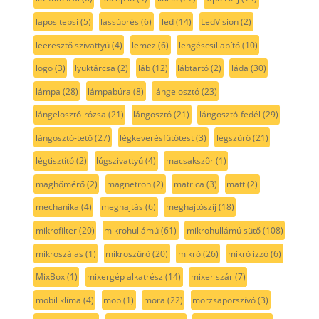
lapos tepsi
(5)
lassúprés
(6)
led
(14)
LedVision
(2)
leeresztő szivattyú
(4)
lemez
(6)
lengéscsillapító
(10)
logo
(3)
lyuktárcsa
(2)
láb
(12)
lábtartó
(2)
láda
(30)
lámpa
(28)
lámpabúra
(8)
lángelosztó
(23)
lángelosztó-rózsa
(21)
lángosztó
(21)
lángosztó-fedél
(29)
lángosztó-tető
(27)
légkeverésfűtőtest
(3)
légszűrő
(21)
légtisztító
(2)
lúgszivattyú
(4)
macsakszőr
(1)
maghőmérő
(2)
magnetron
(2)
matrica
(3)
matt
(2)
mechanika
(4)
meghajtás
(6)
meghajtószíj
(18)
mikrofilter
(20)
mikrohullámú
(61)
mikrohullámú sütő
(108)
mikroszálas
(1)
mikroszűrő
(20)
mikró
(26)
mikró izzó
(6)
MixBox
(1)
mixergép alkatrész
(14)
mixer szár
(7)
mobil klíma
(4)
mop
(1)
mora
(22)
morzsaporszívó
(3)