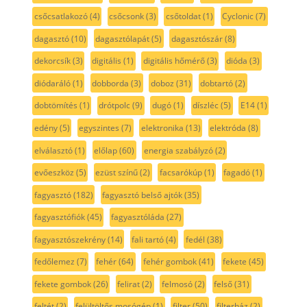
csőcsatlakozó
(4)
csőcsonk
(3)
csőtoldat
(1)
Cyclonic
(7)
dagasztó
(10)
dagasztólapát
(5)
dagasztószár
(8)
dekorcsík
(3)
digitális
(1)
digitális hőmérő
(3)
dióda
(3)
diódaráló
(1)
dobborda
(3)
doboz
(31)
dobtartó
(2)
dobtömítés
(1)
drótpolc
(9)
dugó
(1)
díszléc
(5)
E14
(1)
edény
(5)
egyszintes
(7)
elektronika
(13)
elektróda
(8)
elválasztó
(1)
előlap
(60)
energia szabályzó
(2)
evőeszköz
(5)
ezüst színű
(2)
facsarókúp
(1)
fagadó
(1)
fagyasztó
(182)
fagyasztó belső ajtók
(35)
fagyasztófiók
(45)
fagyasztóláda
(27)
fagyasztószekrény
(14)
fali tartó
(4)
fedél
(38)
fedőlemez
(7)
fehér
(64)
fehér gombok
(41)
fekete
(45)
fekete gombok
(26)
felirat
(2)
felmosó
(2)
felső
(31)
feltét
(2)
felültöltős mosógép
(1)
filter
(50)
filterház
(2)