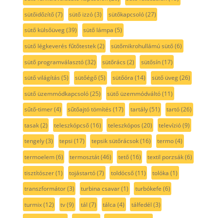
sütőidőzítő
(7)
sütő izzó
(3)
sütőkapcsoló
(27)
sütő külsőüveg
(39)
sütő lámpa
(5)
sütő légkeverés fűtőtestek
(2)
sütőmikrohullámú sütő
(6)
sütő programválasztó
(32)
sütőrács
(2)
sütősín
(17)
sütő világítás
(5)
sütőégő
(5)
sütőóra
(14)
sütő üveg
(26)
sütő üzemmódkapcsoló
(25)
sütő üzemmódváltó
(11)
sűtő-timer
(4)
sűtőajtó tömítés
(17)
tartály
(51)
tartó
(26)
tasak
(2)
teleszkópcső
(16)
teleszkópos
(20)
televízió
(9)
tengely
(3)
tepsi
(17)
tepsik sütőrácsok
(16)
termo
(4)
termoelem
(6)
termosztát
(46)
tető
(16)
textil porzsák
(6)
tisztítószer
(1)
tojástartó
(7)
toldócső
(11)
tolóka
(1)
transzformátor
(3)
turbina csavar
(1)
turbókefe
(6)
turmix
(12)
tv
(9)
tál
(7)
tálca
(4)
tálfedél
(3)