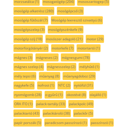
morzsatálca
(1)
mosogatógép
(204)
mososzaritogep
(5)
mosógép alkatrész
(280)
mosógépcső
(3)
mosógép fűtőszál
(7)
Mosógép leeresztő szivattyú
(6)
mosógépszelep
(3)
mosógépszénkefe
(9)
mosógép szíj
(18)
mosószer adagoló
(21)
motor
(29)
motorforgótányér
(2)
motorkefe
(7)
motortartó
(1)
mágnes
(3)
mágneses
(2)
mágnesgumi
(78)
mágnes szelep
(4)
mágnesszelep
(2)
mélyhűtő
(1)
mély tepsi
(6)
műanyag
(8)
műanyagdoboz
(29)
nagykefe
(5)
nofrost
(1)
NTC
(2)
nyitófül
(31)
nyomógomb
(28)
o-gyűrű
(1)
okostévé
(8)
olajálló
(1)
ORA ITO
(1)
palack-tartály
(33)
palackpolc
(49)
palacktartó
(43)
palacktároló
(38)
palackőr
(5)
papír porszák
(5)
paradicsom passzírozó
(1)
passzírozó
(1)