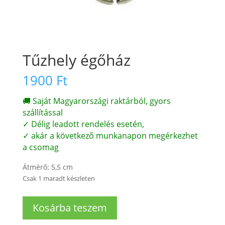
Tűzhely égőház
1900
Ft
🚚 Saját Magyarországi raktárból, gyors
szállítással
✓ Délig leadott rendelés esetén,
✓ akár a következő munkanapon megérkezhet
a csomag
Átmérő: 5,5 cm
Csak 1 maradt készleten
Tűzhely
Kosárba teszem
égőház
mennyiség