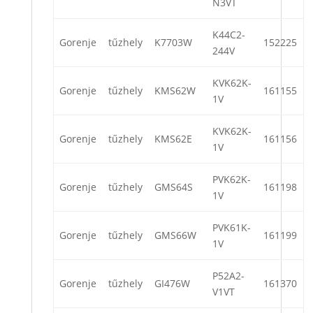
N3VT
K44C2-
Gorenje
tűzhely
K7703W
152225
244V
KVK62K-
Gorenje
tűzhely
KMS62W
161155
1V
KVK62K-
Gorenje
tűzhely
KMS62E
161156
1V
PVK62K-
Gorenje
tűzhely
GMS64S
161198
1V
PVK61K-
Gorenje
tűzhely
GMS66W
161199
1V
P52A2-
Gorenje
tűzhely
GI476W
161370
V1VT