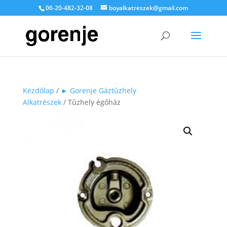
06-20-482-32-08
boyalkatreszek@gmail.com
Kezdőlap
/
► Gorenje Gáztűzhely
Alkatrészek
/ Tűzhely égőház