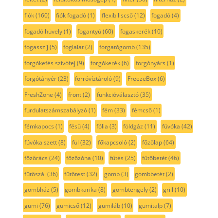
fiók
(160)
fiók fogadó
(1)
flexibiliscső
(12)
fogadó
(4)
fogadó hüvely
(1)
fogantyú
(60)
fogaskerék
(10)
fogasszíj
(5)
foglalat
(2)
forgatógomb
(135)
forgókefés szívófej
(9)
forgókerék
(6)
forgónyárs
(1)
forgótányér
(23)
forróvíztároló
(9)
FreezeBox
(6)
FreshZone
(4)
front
(2)
funkcióválasztó
(35)
furdulatszámszabályzó
(1)
fém
(33)
fémcső
(1)
fémkapocs
(1)
fésű
(4)
fólia
(3)
földgáz
(11)
fúvóka
(42)
fúvóka szett
(8)
fül
(32)
főkapcsoló
(2)
főzőlap
(64)
főzőrács
(24)
főzőzóna
(10)
fűtés
(25)
fűtőbetét
(46)
fűtőszál
(36)
fűtőtest
(32)
gomb
(3)
gombbetét
(2)
gombház
(5)
gombkarika
(8)
gombtengely
(2)
grill
(10)
gumi
(76)
gumicső
(12)
gumiláb
(10)
gumitalp
(7)