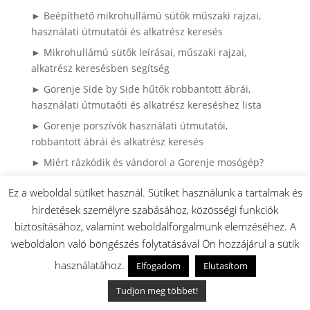
► Beépíthető mikrohullámú sütők műszaki rajzai,
használati útmutatói és alkatrész keresés
► Mikrohullámú sütők leírásai, műszaki rajzai,
alkatrész keresésben segítség
► Gorenje Side by Side hűtők robbantott ábrái,
használati útmutaóti és alkatrész kereséshez lista
► Gorenje porszívók használati útmutatói,
robbantott ábrái és alkatrész keresés
► Miért rázkódik és vándorol a Gorenje mosógép?
► Gorenje mosógép – teljes útmutató: használat,
Ez a weboldal sütiket használ. Sütiket használunk a tartalmak és
hibák, karbantartás
hirdetések személyre szabásához, közösségi funkciók
► Külső sütő ajtóüveg csere Gorenje és Mora
biztosításához, valamint weboldalforgalmunk elemzéséhez. A
sütőknél
weboldalon való böngészés folytatásával Ön hozzájárul a sütik
► Gorenje hűtő ajtógumi csere házilag – így
használatához.
Elfogadom
Elutasítom
spórolhatsz tízezreket szerviz nélkül (Könnyen
cserélhető (hornyos) kivitel)
Tudjon meg többet!
► Gyakran Ismételt Kérdések (GYIK)