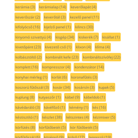
kerámia
(3)
kerámialap
(14)
keverőlapát
(4)
keverőszár
(2)
keverőtál
(3)
kezelő panel
(11)
kifolyócső
(16)
kijelző panel
(1)
kilincs
(30)
kinyomó szivattyú
(4)
kisgép
(34)
kiskerék
(7)
kisállat
(1)
kivetőpánt
(23)
kivezető cső
(1)
klixon
(4)
klíma
(4)
kolbásztöltő
(2)
kombinált kefe
(23)
kombináltszívófej
(22)
komplett
(16)
kompresszor
(4)
kondenzátor
(14)
konyhai mérleg
(1)
korlát
(6)
koronafűtés
(3)
koszorú fűtőszál
(3)
kosár
(34)
kosársín
(3)
kupak
(5)
kuplung
(8)
kutyaszőr
(1)
kábel
(9)
kábeldob
(1)
kávédaráló
(3)
kávéfőző
(1)
kémény
(1)
kés
(16)
késtisztító
(1)
készlet
(38)
kétszintes
(4)
kézimixer
(5)
körfütés
(8)
körfűtőbetét
(5)
kör fűtőbetét
(5)
körfűtőszál
(6)
középső
(9)
külső
(27)
laposszíj
(19)