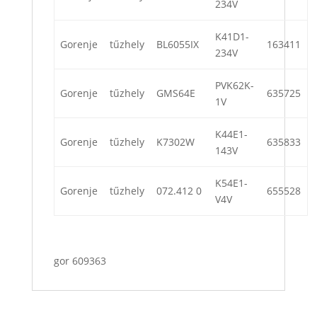
234V
K41D1-
Gorenje
tűzhely
BL6055IX
163411
234V
PVK62K-
Gorenje
tűzhely
GMS64E
635725
1V
K44E1-
Gorenje
tűzhely
K7302W
635833
143V
K54E1-
Gorenje
tűzhely
072.412 0
655528
V4V
gor 609363