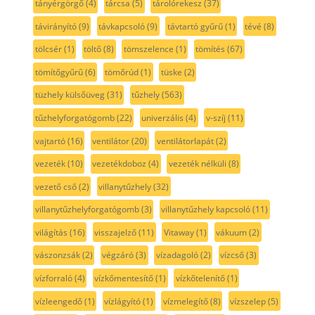
tányérgörgő
(4)
tárcsa
(5)
tárolórekesz
(37)
távirányító
(9)
távkapcsoló
(9)
távtartó gyűrű
(1)
tévé
(8)
tölcsér
(1)
töltő
(8)
tömszelence
(1)
tömítés
(67)
tömítőgyűrű
(6)
tömőrúd
(1)
tüske
(2)
tüzhely külsőüveg
(31)
tűzhely
(563)
tűzhelyforgatógomb
(22)
univerzális
(4)
v-szíj
(11)
vajtartó
(16)
ventilátor
(20)
ventilátorlapát
(2)
vezeték
(10)
vezetékdoboz
(4)
vezeték nélküli
(8)
vezető cső
(2)
villanytűzhely
(32)
villanytűzhelyforgatógomb
(3)
villanytűzhely kapcsoló
(11)
világítás
(16)
visszajelző
(11)
Vitaway
(1)
vákuum
(2)
vászonzsák
(2)
végzáró
(3)
vízadagoló
(2)
vízcső
(3)
vízforraló
(4)
vízkőmentesítő
(1)
vízkőtelenítő
(1)
vízleengedő
(1)
vízlágyító
(1)
vízmelegítő
(8)
vízszelep
(5)