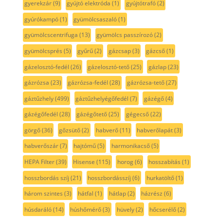
gyerekzár
(9)
gyújtó elektróda
(1)
gyújtótrafó
(2)
gyúrókampó
(1)
gyümölcsaszaló
(1)
gyümölcscentrifuga
(13)
gyümölcs passzírozó
(2)
gyümölcsprés
(5)
gyűrű
(2)
gázcsap
(3)
gázcső
(1)
gázelosztó-fedél
(26)
gázelosztó-tető
(25)
gázlap
(23)
gázrózsa
(23)
gázrózsa-fedél
(28)
gázrózsa-tető
(27)
gáztűzhely
(499)
gáztűzhelyégőfedél
(7)
gázégő
(4)
gázégőfedél
(28)
gázégőtető
(25)
gégecső
(22)
görgő
(36)
gőzsütő
(2)
habverő
(11)
habverőlapát
(3)
habverőszár
(7)
hajtómű
(5)
harmonikacső
(5)
HEPA Filter
(39)
Hisense
(115)
horog
(6)
hosszabítás
(1)
hosszbordás szíj
(21)
hosszbordásszíj
(6)
hurkatöltő
(1)
három szintes
(3)
hátfal
(1)
hátlap
(2)
házrész
(6)
húsdaráló
(14)
húshőmérő
(3)
hüvely
(2)
hőcserélő
(2)