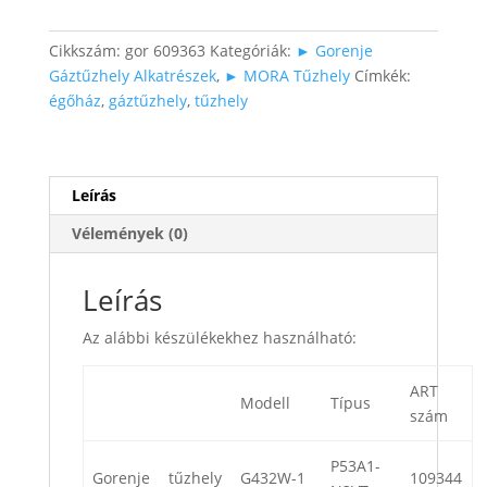
Cikkszám:
gor 609363
Kategóriák:
► Gorenje
Gáztűzhely Alkatrészek
,
► MORA Tűzhely
Címkék:
égőház
,
gáztűzhely
,
tűzhely
Leírás
Vélemények (0)
Leírás
Az alábbi készülékekhez használható:
ART
Modell
Típus
szám
P53A1-
Gorenje
tűzhely
G432W-1
109344