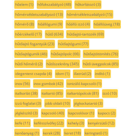
hőelem
(1)
hőfokszabályzó
(48)
hőkorlátozó
(3)
hőmérsékletszabályozó
(13)
hőmérsékletszabályzó
(15)
hőmérő
(8)
hőállógumi
(9)
hőálló izzó
(4)
hőállóüveg
(18)
hőérzékelő
(17)
hűtő
(634)
hűtőajtó-tartozék
(69)
hűtőajtó fogantyúk
(23)
hűtőajtógumi
(77)
hűtőajtógumik
(46)
hűtőajtópolc
(66)
hűtőajtótömítés
(76)
hűtő hőmérő
(2)
hűtőszekrény
(345)
hűtő üvegpolcok
(85)
idegentest csapda
(4)
idom
(1)
illatrúd
(2)
indító
(1)
inox
(56)
inox gombok
(42)
ionizáló kapcsoló
(1)
italkorlát
(38)
italtartó
(85)
italtartópolcok
(81)
izzó
(10)
izzó foglalat
(3)
jobb oldali
(10)
jégkockatartó
(3)
jégkészítő
(3)
kapcsoló
(40)
kapcsolósor
(1)
kapocs
(2)
kefe
(11)
kefésszívófej
(22)
kehely
(3)
kenyérsütő
(12)
kenőanyag
(1)
kerek
(28)
keret
(18)
keringtető
(1)