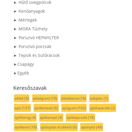
► Hűtő üvegpolcok
► Kenőanyagok
► Mérlegek
► MORA Tűzhely
► Porszívó HEPAFILTER
► Porszívó porzsák
► Tepsik és Sütőrácsok
►Csapágy
►Egyéb
Keresőszavak
ablak
(6)
ablakgumi
(18)
ablakkeret
(16)
adapter
(1)
ajtó
(137)
ajtóbimetál
(6)
ajtógumi
(102)
ajtóhatároló
(2)
ajtóhorog
(4)
ajtókampó
(4)
ajtókapcsoló
(18)
ajtókeret
(18)
ajtónyitás érzékelő
(6)
ajtónyitó
(49)