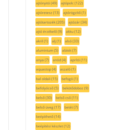
ajtónyitó
(49)
ajtópolc
(122)
ajtóretesz
(13)
ajtórögzítő
(1)
ajtótartozék
(205)
ajtózár
(34)
ajtó érzékelő
(9)
akku
(12)
akril
(1)
alj
(1)
alsó
(33)
aluminium
(5)
alátét
(7)
anya
(7)
anód
(4)
aprító
(11)
aquastop
(4)
aszaló
(1)
bal oldali
(15)
befogó
(1)
befolyócső
(5)
bekötődoboz
(9)
belső
(30)
belső cső
(11)
belső üveg
(17)
betét
(7)
beépíthető
(14)
beépítési készlet
(12)