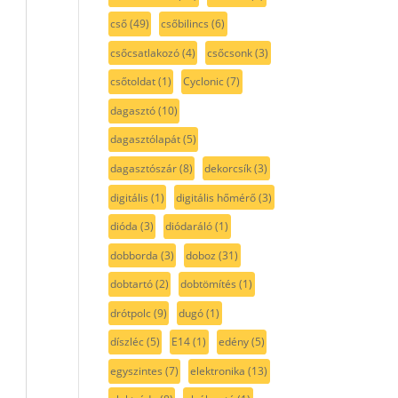
cső
(49)
csőbilincs
(6)
csőcsatlakozó
(4)
csőcsonk
(3)
csőtoldat
(1)
Cyclonic
(7)
dagasztó
(10)
dagasztólapát
(5)
dagasztószár
(8)
dekorcsík
(3)
digitális
(1)
digitális hőmérő
(3)
dióda
(3)
diódaráló
(1)
dobborda
(3)
doboz
(31)
dobtartó
(2)
dobtömítés
(1)
drótpolc
(9)
dugó
(1)
díszléc
(5)
E14
(1)
edény
(5)
egyszintes
(7)
elektronika
(13)