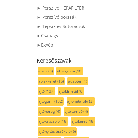
► Porszívó HEPAFILTER
► Porszívó porzsák
► Tepsik és Sütőrácsok
►Csapágy
►Egyéb
Keresőszavak
ablak
(6)
ablakgumi
(18)
ablakkeret
(16)
adapter
(1)
ajtó
(137)
ajtóbimetál
(6)
ajtógumi
(102)
ajtóhatároló
(2)
ajtóhorog
(4)
ajtókampó
(4)
ajtókapcsoló
(18)
ajtókeret
(18)
ajtónyitás érzékelő
(6)