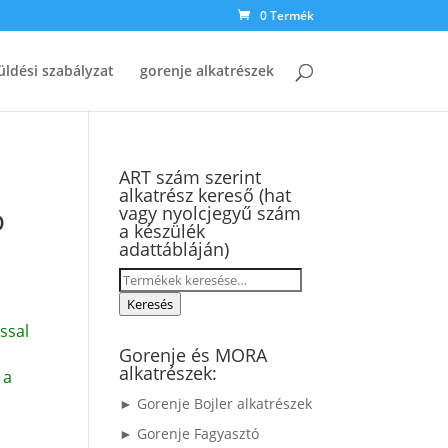
0 Termék
üldési szabályzat
gorenje alkatrészek
ART szám szerint
alkatrész kereső (hat
ó
vagy nyolcjegyű szám
a készülék
adattábláján)
Keresés
a
Keresés
következőre:
ssal
Gorenje és MORA
alkatrészek:
 a
► Gorenje Bojler alkatrészek
► Gorenje Fagyasztó