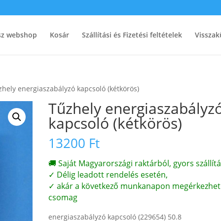
ész webshop
Kosár
Szállítási és Fizetési feltételek
Visszak
zhely energiaszabályzó kapcsoló (kétkörös)
Tűzhely energiaszabályz
kapcsoló (kétkörös)
13200
Ft
🚚 Saját Magyarországi raktárból, gyors szállítá
✓ Délig leadott rendelés esetén,
✓ akár a következő munkanapon megérkezhet
csomag
energiaszabályzó kapcsoló (229654) 50.8