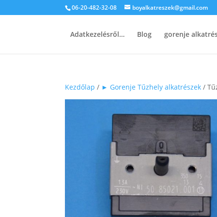
06-20-482-32-08
boyalkatreszek@gmail.com
Adatkezelésről…
Blog
gorenje alkatr
Kezdőlap
/
► Gorenje Tűzhely alkatrészek
/ Tű