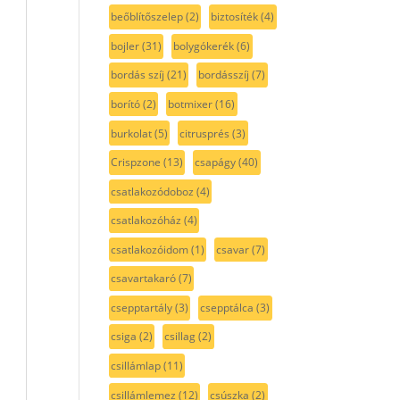
beőblítőszelep
(2)
biztosíték
(4)
bojler
(31)
bolygókerék
(6)
bordás szíj
(21)
bordásszíj
(7)
borító
(2)
botmixer
(16)
burkolat
(5)
citrusprés
(3)
Crispzone
(13)
csapágy
(40)
csatlakozódoboz
(4)
csatlakozóház
(4)
csatlakozóidom
(1)
csavar
(7)
csavartakaró
(7)
csepptartály
(3)
csepptálca
(3)
csiga
(2)
csillag
(2)
csillámlap
(11)
csillámlemez
(12)
csúszka
(2)