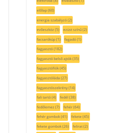
elektróda
(8)
elválasztó
(1)
előlap
(60)
energia szabályzó
(2)
evőeszköz
(5)
ezüst színű
(2)
facsarókúp
(1)
fagadó
(1)
fagyasztó
(182)
fagyasztó belső ajtók
(35)
fagyasztófiók
(45)
fagyasztóláda
(27)
fagyasztószekrény
(14)
fali tartó
(4)
fedél
(38)
fedőlemez
(7)
fehér
(64)
fehér gombok
(41)
fekete
(45)
fekete gombok
(26)
felirat
(2)