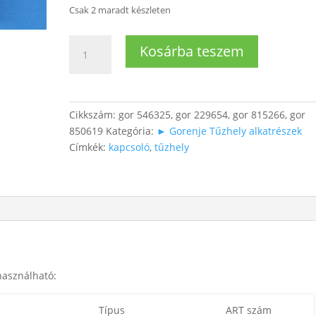
Csak 2 maradt készleten
Tűzhely
Kosárba teszem
energiaszabályzó
kapcsoló
(kétkörös)
mennyiség
Cikkszám:
gor 546325, gor 229654, gor 815266, gor
850619
Kategória:
► Gorenje Tűzhely alkatrészek
Címkék:
kapcsoló
,
tűzhely
használható:
Típus
ART szám