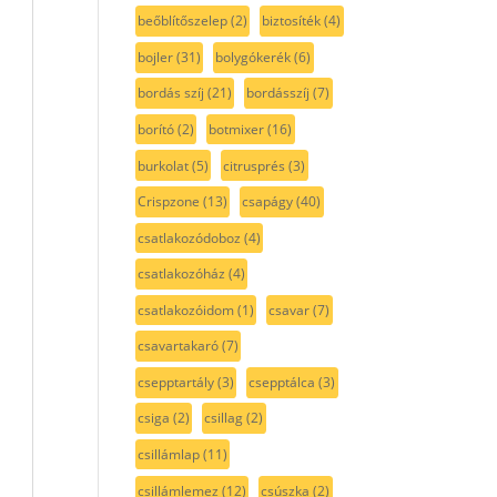
beőblítőszelep
(2)
biztosíték
(4)
bojler
(31)
bolygókerék
(6)
bordás szíj
(21)
bordásszíj
(7)
borító
(2)
botmixer
(16)
burkolat
(5)
citrusprés
(3)
Crispzone
(13)
csapágy
(40)
csatlakozódoboz
(4)
csatlakozóház
(4)
csatlakozóidom
(1)
csavar
(7)
csavartakaró
(7)
csepptartály
(3)
csepptálca
(3)
csiga
(2)
csillag
(2)
csillámlap
(11)
csillámlemez
(12)
csúszka
(2)