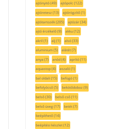
ajtónyitó
(49)
ajtópolc
(122)
ajtóretesz
(13)
ajtórögzítő
(1)
ajtótartozék
(205)
ajtózár
(34)
ajtó érzékelő
(9)
akku
(12)
akril
(1)
alj
(1)
alsó
(33)
aluminium
(5)
alátét
(7)
anya
(7)
anód
(4)
aprító
(11)
aquastop
(4)
aszaló
(1)
bal oldali
(15)
befogó
(1)
befolyócső
(5)
bekötődoboz
(9)
belső
(30)
belső cső
(11)
belső üveg
(17)
betét
(7)
beépíthető
(14)
beépítési készlet
(12)