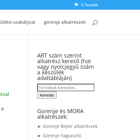
0 Termék
üldési szabályzat
gorenje alkatrészek
ART szám szerint
alkatrész kereső (hat
vagy nyolcjegyű szám
a készülék
adattábláján)
Keresés
ssal
a
Keresés
következőre:
 a
Gorenje és MORA
alkatrészek:
► Gorenje Bojler alkatrészek
► Gorenje Fagyasztó