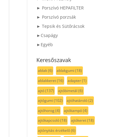
► Porszívó HEPAFILTER
► Porszívó porzsák
► Tepsik és Sütőrácsok
►Csapágy
►Egyéb
Keresőszavak
ablak
(6)
ablakgumi
(18)
ablakkeret
(16)
adapter
(1)
ajtó
(137)
ajtóbimetál
(6)
ajtógumi
(102)
ajtóhatároló
(2)
ajtóhorog
(4)
ajtókampó
(4)
ajtókapcsoló
(18)
ajtókeret
(18)
ajtónyitás érzékelő
(6)