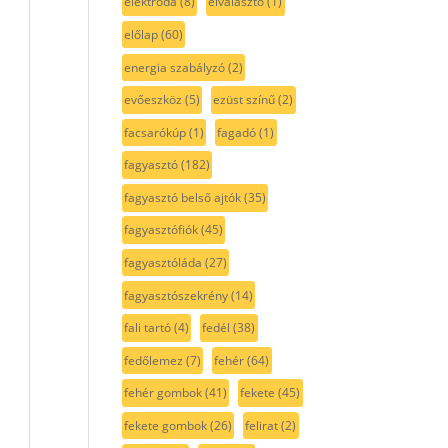
elektróda
(8)
elválasztó
(1)
előlap
(60)
energia szabályzó
(2)
evőeszköz
(5)
ezüst színű
(2)
facsarókúp
(1)
fagadó
(1)
fagyasztó
(182)
fagyasztó belső ajtók
(35)
fagyasztófiók
(45)
fagyasztóláda
(27)
fagyasztószekrény
(14)
fali tartó
(4)
fedél
(38)
fedőlemez
(7)
fehér
(64)
fehér gombok
(41)
fekete
(45)
fekete gombok
(26)
felirat
(2)