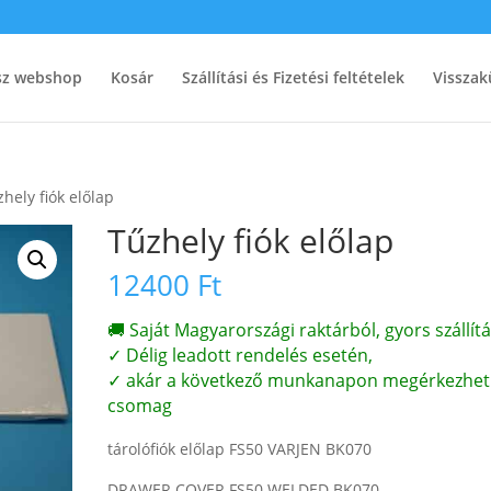
ész webshop
Kosár
Szállítási és Fizetési feltételek
Visszak
zhely fiók előlap
Tűzhely fiók előlap
12400
Ft
🚚 Saját Magyarországi raktárból, gyors szállítá
✓ Délig leadott rendelés esetén,
✓ akár a következő munkanapon megérkezhet
csomag
tárolófiók előlap FS50 VARJEN BK070
DRAWER COVER FS50 WELDED BK070