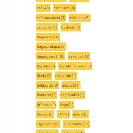
cső
(49)
csőbilincs
(6)
csőcsatlakozó
(4)
csőcsonk
(3)
csőtoldat
(1)
Cyclonic
(7)
dagasztó
(10)
dagasztólapát
(5)
dagasztószár
(8)
dekorcsík
(3)
digitális
(1)
digitális hőmérő
(3)
dióda
(3)
diódaráló
(1)
dobborda
(3)
doboz
(31)
dobtartó
(2)
dobtömítés
(1)
drótpolc
(9)
dugó
(1)
díszléc
(5)
E14
(1)
edény
(5)
egyszintes
(7)
elektronika
(13)