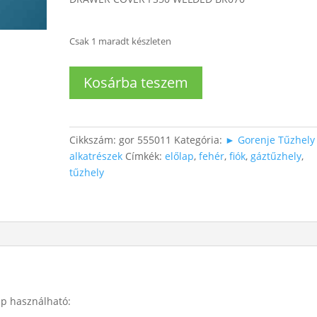
Csak 1 maradt készleten
Tűzhely
Kosárba teszem
fiók
előlap
mennyiség
Cikkszám:
gor 555011
Kategória:
► Gorenje Tűzhely
alkatrészek
Címkék:
előlap
,
fehér
,
fiók
,
gáztűzhely
,
tűzhely
ap használható: