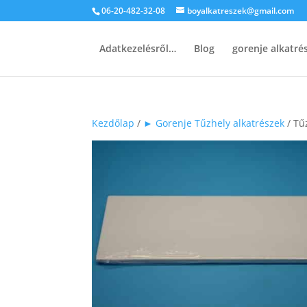
06-20-482-32-08
boyalkatreszek@gmail.com
Adatkezelésről…
Blog
gorenje alkatr
Kezdőlap
/
► Gorenje Tűzhely alkatrészek
/ Tű