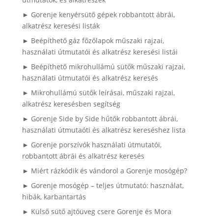
► Gorenje kenyérsütő gépek robbantott ábrái,
alkatrész keresési listák
► Beépíthető gáz főzőlapok műszaki rajzai,
használati útmutatói és alkatrész keresési listái
► Beépíthető mikrohullámú sütők műszaki rajzai,
használati útmutatói és alkatrész keresés
► Mikrohullámú sütők leírásai, műszaki rajzai,
alkatrész keresésben segítség
► Gorenje Side by Side hűtők robbantott ábrái,
használati útmutaóti és alkatrész kereséshez lista
► Gorenje porszívók használati útmutatói,
robbantott ábrái és alkatrész keresés
► Miért rázkódik és vándorol a Gorenje mosógép?
► Gorenje mosógép – teljes útmutató: használat,
hibák, karbantartás
► Külső sütő ajtóüveg csere Gorenje és Mora