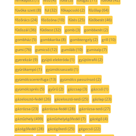
fémkapocs
(1)
fésű
(4)
fólia
(3)
földgáz
(11)
fúvóka
(42)
fúvóka szett
(8)
fül
(32)
főkapcsoló
(2)
főzőlap
(64)
főzőrács
(24)
főzőzóna
(10)
fűtés
(25)
fűtőbetét
(46)
fűtőszál
(36)
fűtőtest
(32)
gomb
(3)
gombbetét
(2)
gombház
(5)
gombkarika
(8)
gombtengely
(2)
grill
(10)
gumi
(76)
gumicső
(12)
gumiláb
(10)
gumitalp
(7)
gyerekzár
(9)
gyújtó elektróda
(1)
gyújtótrafó
(2)
gyúrókampó
(1)
gyümölcsaszaló
(1)
gyümölcscentrifuga
(13)
gyümölcs passzírozó
(2)
gyümölcsprés
(5)
gyűrű
(2)
gázcsap
(3)
gázcső
(1)
gázelosztó-fedél
(26)
gázelosztó-tető
(25)
gázlap
(23)
gázrózsa
(23)
gázrózsa-fedél
(28)
gázrózsa-tető
(27)
gáztűzhely
(499)
gáztűzhelyégőfedél
(7)
gázégő
(4)
gázégőfedél
(28)
gázégőtető
(25)
gégecső
(22)