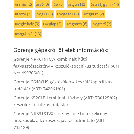
óraház
(2)
úszó
(3)
üst
(5)
üstgumi
(2)
üstszáj gumi
(14)
ütköző
(2)
üveg
(123)
üvegajtó
(17)
üvegbúra
(2)
üvegkehely
(3)
üveglap
(3)
üvegtartó
(6)
üvegtető
(2)
üvegtányér
(13)
Gorenje gépekről ötletek információk:
Gorenje NRK6191CW kombinált hűtő-
fagyasztószekrény – készülékspecifikus tudástár (ART
No: 499306/01)
Gorenje G640XHS gázfőzőlap – készülékspecifikus
tudástár (ART: 742061/01)
Gorenje K52CLB kombinált tűzhely (ART: 730125/02) –
készülékspecifikus tudástár
Gorenje NRS9181VX side-by-side hűtőszekrény –
hibakódok, alkatrészek, javítási útmutató (ART
733129)