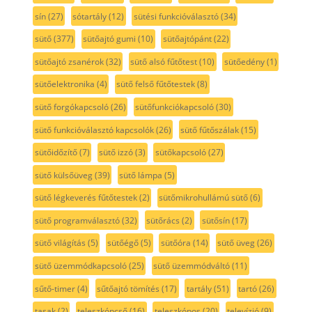
sín
(27)
sótartály
(12)
sütési funkcióválasztó
(34)
sütő
(377)
sütőajtó gumi
(10)
sütőajtópánt
(22)
sütőajtó zsanérok
(32)
sütő alsó fűtőtest
(10)
sütőedény
(1)
sütőelektronika
(4)
sütő felső fűtőtestek
(8)
sütő forgókapcsoló
(26)
sütőfunkciókapcsoló
(30)
sütő funkcióválasztó kapcsolók
(26)
sütő fűtőszálak
(15)
sütőidőzítő
(7)
sütő izzó
(3)
sütőkapcsoló
(27)
sütő külsőüveg
(39)
sütő lámpa
(5)
sütő légkeverés fűtőtestek
(2)
sütőmikrohullámú sütő
(6)
sütő programválasztó
(32)
sütőrács
(2)
sütősín
(17)
sütő világítás
(5)
sütőégő
(5)
sütőóra
(14)
sütő üveg
(26)
sütő üzemmódkapcsoló
(25)
sütő üzemmódváltó
(11)
sűtő-timer
(4)
sűtőajtó tömítés
(17)
tartály
(51)
tartó
(26)
tasak
(2)
teleszkópcső
(16)
teleszkópos
(20)
televízió
(9)