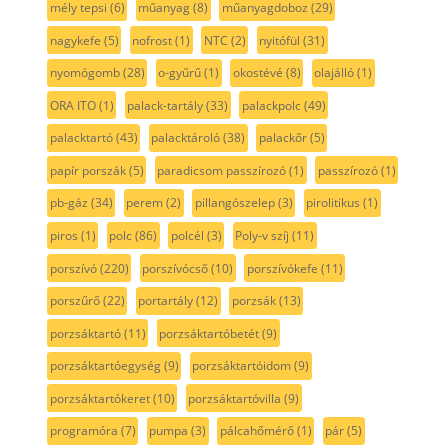
mély tepsi
(6)
műanyag
(8)
műanyagdoboz
(29)
nagykefe
(5)
nofrost
(1)
NTC
(2)
nyitófül
(31)
nyomógomb
(28)
o-gyűrű
(1)
okostévé
(8)
olajálló
(1)
ORA ITO
(1)
palack-tartály
(33)
palackpolc
(49)
palacktartó
(43)
palacktároló
(38)
palackőr
(5)
papír porszák
(5)
paradicsom passzírozó
(1)
passzírozó
(1)
pb-gáz
(34)
perem
(2)
pillangószelep
(3)
pirolitikus
(1)
piros
(1)
polc
(86)
polcél
(3)
Poly-v szíj
(11)
porszívó
(220)
porszívócső
(10)
porszívókefe
(11)
porszűrő
(22)
portartály
(12)
porzsák
(13)
porzsáktartó
(11)
porzsáktartóbetét
(9)
porzsáktartóegység
(9)
porzsáktartóidom
(9)
porzsáktartókeret
(10)
porzsáktartóvilla
(9)
programóra
(7)
pumpa
(3)
pálcahőmérő
(1)
pár
(5)