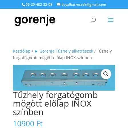
06-20-482-32-08
boyalkatreszek@gmail.com
Kezdőlap
/
► Gorenje Tűzhely alkatrészek
/ Tűzhely
forgatógomb mögött előlap INOX színben
Tűzhely forgatógomb
mögött előlap INOX
színben
10900
Ft