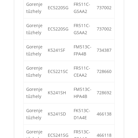
Gorenje
FR511C-
EC5220SG
737002
tűzhely
GSAA2
Gorenje
FR511C-
EC5220SG
737002
tűzhely
GSAA2
Gorenje
FM513C-
K5241SF
734387
tűzhely
FPA4B
Gorenje
FR511C-
EC5221SC
728660
tűzhely
CEAA2
Gorenje
FM513C-
K5241SH
728692
tűzhely
HPA4B
Gorenje
FK513C-
K5241SD
466138
tűzhely
D1A4E
Gorenje
FR513C-
EC5241SG
466118