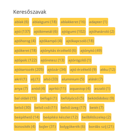
Keresőszavak
ablak
(6)
ablakgumi
(18)
ablakkeret
(16)
adapter
(1)
ajtó
(137)
ajtóbimetál
(6)
ajtógumi
(102)
ajtóhatároló
(2)
ajtóhorog
(4)
ajtókampó
(4)
ajtókapcsoló
(18)
ajtókeret
(18)
ajtónyitás érzékelő
(6)
ajtónyitó
(49)
ajtópolc
(122)
ajtóretesz
(13)
ajtórögzítő
(1)
ajtótartozék
(205)
ajtózár
(34)
ajtó érzékelő
(9)
akku
(12)
akril
(1)
alj
(1)
alsó
(33)
aluminium
(5)
alátét
(7)
anya
(7)
anód
(4)
aprító
(11)
aquastop
(4)
aszaló
(1)
bal oldali
(15)
befogó
(1)
befolyócső
(5)
bekötődoboz
(9)
belső
(30)
belső cső
(11)
belső üveg
(17)
betét
(7)
beépíthető
(14)
beépítési készlet
(12)
beőblítőszelep
(2)
biztosíték
(4)
bojler
(31)
bolygókerék
(6)
bordás szíj
(21)