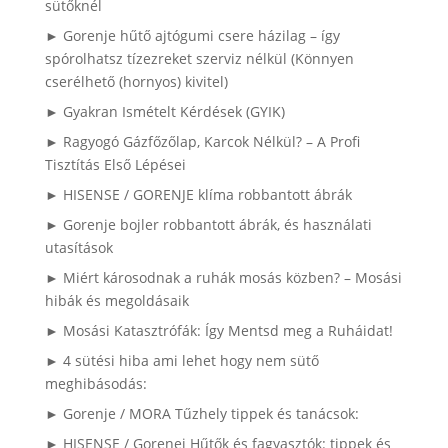
sütőknél
► Gorenje hűtő ajtógumi csere házilag – így
spórolhatsz tízezreket szerviz nélkül (Könnyen
cserélhető (hornyos) kivitel)
► Gyakran Ismételt Kérdések (GYIK)
► Ragyogó Gázfőzőlap, Karcok Nélkül? – A Profi
Tisztítás Első Lépései
► HISENSE / GORENJE klíma robbantott ábrák
► Gorenje bojler robbantott ábrák, és használati
utasítások
► Miért károsodnak a ruhák mosás közben? – Mosási
hibák és megoldásaik
► Mosási Katasztrófák: Így Mentsd meg a Ruháidat!
► 4 sütési hiba ami lehet hogy nem sütő
meghibásodás:
► Gorenje / MORA Tűzhely tippek és tanácsok:
► HISENSE / Gorenej Hűtők és fagyasztók: tippek és