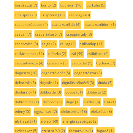
bordásszíj
(7)
borító
(2)
botmixer
(16)
burkolat
(5)
citrusprés
(3)
Crispzone
(13)
csapágy
(40)
csatlakozódoboz
(4)
csatlakozóház
(4)
csatlakozóidom
(1)
csavar
(7)
csavartakaró
(7)
csepptartály
(3)
csepptálca
(3)
csiga
(2)
csillag
(2)
csillámlap
(11)
csillámlemez
(12)
csúszka
(2)
cső
(49)
csőbilincs
(6)
csőcsatlakozó
(4)
csőcsonk
(3)
csőtoldat
(1)
Cyclonic
(7)
dagasztó
(10)
dagasztólapát
(5)
dagasztószár
(8)
dekorcsík
(3)
digitális
(1)
digitális hőmérő
(3)
dióda
(3)
diódaráló
(1)
dobborda
(3)
doboz
(31)
dobtartó
(2)
dobtömítés
(1)
drótpolc
(9)
dugó
(1)
díszléc
(5)
E14
(1)
edény
(5)
egyszintes
(7)
elektronika
(13)
elektróda
(8)
elválasztó
(1)
előlap
(60)
energia szabályzó
(2)
evőeszköz
(5)
ezüst színű
(2)
facsarókúp
(1)
fagadó
(1)