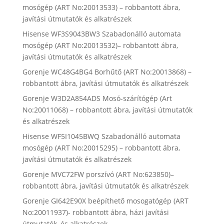
mosógép (ART No:20013533) – robbantott ábra,
javítási útmutatók és alkatrészek
Hisense WF3S9043BW3 Szabadonálló automata
mosógép (ART No:20013532)– robbantott ábra,
javítási útmutatók és alkatrészek
Gorenje WC48G4BG4 Borhűtő (ART No:20013868) –
robbantott ábra, javítási útmutatók és alkatrészek
Gorenje W3D2A854ADS Mosó-szárítógép (Art
No:20011068) – robbantott ábra, javítási útmutatók
és alkatrészek
Hisense WF5I1045BWQ Szabadonálló automata
mosógép (ART No:20015295) – robbantott ábra,
javítási útmutatók és alkatrészek
Gorenje MVC72FW porszívó (ART No:623850)–
robbantott ábra, javítási útmutatók és alkatrészek
Gorenje GI642E90X beépíthető mosogatógép (ART
No:20011937)- robbantott ábra, házi javítási
útmutatók, és alkatrészek