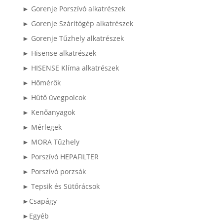
► Gorenje Porszívó alkatrészek
► Gorenje Szárítógép alkatrészek
► Gorenje Tűzhely alkatrészek
► Hisense alkatrészek
► HISENSE Klíma alkatrészek
► Hőmérők
► Hűtő üvegpolcok
► Kenőanyagok
► Mérlegek
► MORA Tűzhely
► Porszívó HEPAFILTER
► Porszívó porzsák
► Tepsik és Sütőrácsok
►Csapágy
►Egyéb