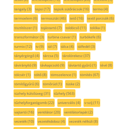
tengely
(3)
tepsi
(17)
tepsik sütőrácsok
(16)
termo
(4)
termoelem
(6)
termosztát
(46)
tető
(16)
textil porzsák
(6)
tisztítószer
(1)
tojástartó
(7)
toldócső
(11)
tolóka
(1)
transzformátor
(3)
turbina csavar
(1)
turbókefe
(6)
turmix
(12)
tv
(9)
tál
(7)
tálca
(4)
tálfedél
(3)
tányérgörgő
(4)
tárcsa
(5)
tárolórekesz
(37)
távirányító
(9)
távkapcsoló
(9)
távtartó gyűrű
(1)
tévé
(8)
tölcsér
(1)
töltő
(8)
tömszelence
(1)
tömítés
(67)
tömítőgyűrű
(6)
tömőrúd
(1)
tüske
(2)
tüzhely külsőüveg
(31)
tűzhely
(563)
tűzhelyforgatógomb
(22)
univerzális
(4)
v-szíj
(11)
vajtartó
(16)
ventilátor
(20)
ventilátorlapát
(2)
vezeték
(10)
vezetékdoboz
(4)
vezeték nélküli
(8)