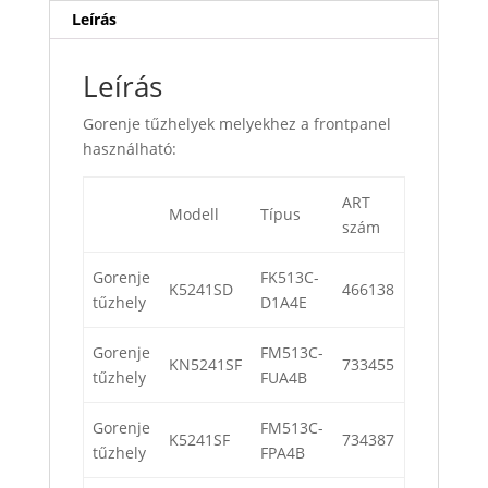
Leírás
Leírás
Gorenje tűzhelyek melyekhez a frontpanel
használható:
ART
Modell
Típus
szám
Gorenje
FK513C-
K5241SD
466138
tűzhely
D1A4E
Gorenje
FM513C-
KN5241SF
733455
tűzhely
FUA4B
Gorenje
FM513C-
K5241SF
734387
tűzhely
FPA4B