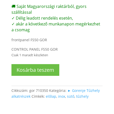
🚚 Saját Magyarországi raktárból, gyors
szállítással
✓ Délig leadott rendelés esetén,
✓ akár a következő munkanapon megérkezhet
a csomag
frontpanel FS50 GOR
CONTROL PANEL FS50 GOR
Csak 1 maradt készleten
Tűzhely
Kosárba teszem
forgatógomb
mögött
előlap
INOX
Cikkszám:
gor 710350
Kategória:
► Gorenje Tűzhely
színben
alkatrészek
Címkék:
előlap
,
inox
,
sütő
,
tűzhely
mennyiség