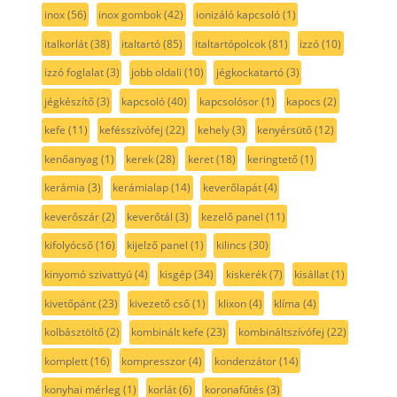
inox
(56)
inox gombok
(42)
ionizáló kapcsoló
(1)
italkorlát
(38)
italtartó
(85)
italtartópolcok
(81)
izzó
(10)
izzó foglalat
(3)
jobb oldali
(10)
jégkockatartó
(3)
jégkészítő
(3)
kapcsoló
(40)
kapcsolósor
(1)
kapocs
(2)
kefe
(11)
kefésszívófej
(22)
kehely
(3)
kenyérsütő
(12)
kenőanyag
(1)
kerek
(28)
keret
(18)
keringtető
(1)
kerámia
(3)
kerámialap
(14)
keverőlapát
(4)
keverőszár
(2)
keverőtál
(3)
kezelő panel
(11)
kifolyócső
(16)
kijelző panel
(1)
kilincs
(30)
kinyomó szivattyú
(4)
kisgép
(34)
kiskerék
(7)
kisállat
(1)
kivetőpánt
(23)
kivezető cső
(1)
klixon
(4)
klíma
(4)
kolbásztöltő
(2)
kombinált kefe
(23)
kombináltszívófej
(22)
komplett
(16)
kompresszor
(4)
kondenzátor
(14)
konyhai mérleg
(1)
korlát
(6)
koronafűtés
(3)