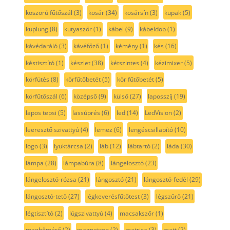
koszorú fűtőszál
(3)
kosár
(34)
kosársín
(3)
kupak
(5)
kuplung
(8)
kutyaszőr
(1)
kábel
(9)
kábeldob
(1)
kávédaráló
(3)
kávéfőző
(1)
kémény
(1)
kés
(16)
késtisztító
(1)
készlet
(38)
kétszintes
(4)
kézimixer
(5)
körfütés
(8)
körfűtőbetét
(5)
kör fűtőbetét
(5)
körfűtőszál
(6)
középső
(9)
külső
(27)
laposszíj
(19)
lapos tepsi
(5)
lassúprés
(6)
led
(14)
LedVision
(2)
leeresztő szivattyú
(4)
lemez
(6)
lengéscsillapító
(10)
logo
(3)
lyuktárcsa
(2)
láb
(12)
lábtartó
(2)
láda
(30)
lámpa
(28)
lámpabúra
(8)
lángelosztó
(23)
lángelosztó-rózsa
(21)
lángosztó
(21)
lángosztó-fedél
(29)
lángosztó-tető
(27)
légkeverésfűtőtest
(3)
légszűrő
(21)
légtisztító
(2)
lúgszivattyú
(4)
macsakszőr
(1)
maghőmérő
(2)
magnetron
(2)
matrica
(3)
matt
(2)