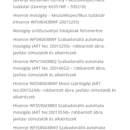
tudástár (Gorenje K6351WF – 595210)
Hisense mosógép – készülékspecifikus tudástár
(Hisense WF5I8043BWF-20015293)
Mosógép ürítőszivattyú hibájának felismerése
Hisense WF5I8043BWF Szabadonálló automata
mosógép (ART No: 20015293)– robbantott ábra,
javítási útmutatók és alkatrészek
Hisense WF5I1045BBQ Szabadonálló automata
mosógép (ART No: 20016652) – robbantott ábra,
javítási útmutatók és alkatrészek
Hisense WD5I8043BWF Mosó-szárítógép (ART
No:20015294)– robbantott ábra, javítási útmutatók és
alkatrészek
Hisense WF3S9043BB3 Szabadonálló automata
mosógép (ART No:20013534)– robbantott ábra,
javítási útmutatók és alkatrészek
Hisense WF3S8043BW3 Szabadonálló automata