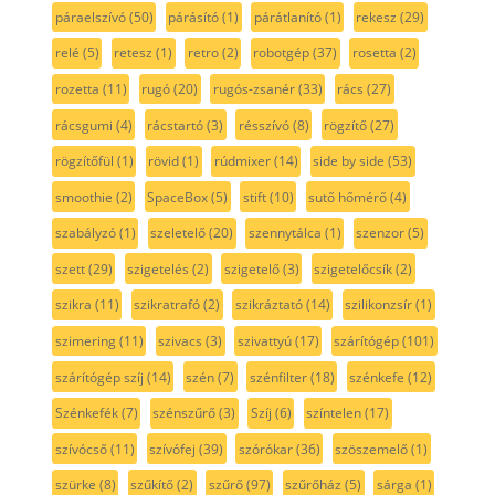
páraelszívó
(50)
párásító
(1)
párátlanító
(1)
rekesz
(29)
relé
(5)
retesz
(1)
retro
(2)
robotgép
(37)
rosetta
(2)
rozetta
(11)
rugó
(20)
rugós-zsanér
(33)
rács
(27)
rácsgumi
(4)
rácstartó
(3)
résszívó
(8)
rögzítő
(27)
rögzítőfül
(1)
rövid
(1)
rúdmixer
(14)
side by side
(53)
smoothie
(2)
SpaceBox
(5)
stift
(10)
sutő hőmérő
(4)
szabályzó
(1)
szeletelő
(20)
szennytálca
(1)
szenzor
(5)
szett
(29)
szigetelés
(2)
szigetelő
(3)
szigetelőcsík
(2)
szikra
(11)
szikratrafó
(2)
szikráztató
(14)
szilikonzsír
(1)
szimering
(11)
szivacs
(3)
szivattyú
(17)
szárítógép
(101)
szárítógép szíj
(14)
szén
(7)
szénfilter
(18)
szénkefe
(12)
Szénkefék
(7)
szénszűrő
(3)
Szíj
(6)
színtelen
(17)
szívócső
(11)
szívófej
(39)
szórókar
(36)
szöszemelő
(1)
szürke
(8)
szűkítő
(2)
szűrő
(97)
szűrőház
(5)
sárga
(1)