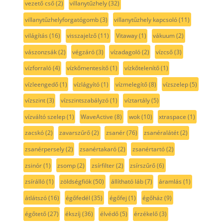
vezető cső
(2)
villanytűzhely
(32)
villanytűzhelyforgatógomb
(3)
villanytűzhely kapcsoló
(11)
világítás
(16)
visszajelző
(11)
Vitaway
(1)
vákuum
(2)
vászonzsák
(2)
végzáró
(3)
vízadagoló
(2)
vízcső
(3)
vízforraló
(4)
vízkőmentesítő
(1)
vízkőtelenítő
(1)
vízleengedő
(1)
vízlágyító
(1)
vízmelegítő
(8)
vízszelep
(5)
vízszint
(3)
vízszintszabályzó
(1)
víztartály
(5)
vízváltó szelep
(1)
WaveActive
(8)
wok
(10)
xtraspace
(1)
zacskó
(2)
zavarszűrő
(2)
zsanér
(76)
zsanéralátét
(2)
zsanérpersely
(2)
zsanértakaró
(2)
zsanértartó
(2)
zsinór
(1)
zsomp
(2)
zsírfilter
(2)
zsírszűrő
(6)
zsírálló
(1)
zöldségfiók
(50)
állítható láb
(7)
áramlás
(1)
átlátszó
(16)
égőfedél
(35)
égőfej
(1)
égőház
(9)
égőtető
(27)
ékszíj
(36)
élvédő
(5)
érzékelő
(3)