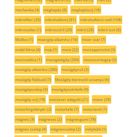
mechanika
(4)
meghajtás
(6)
meghajtószíj
(18)
mikrofilter
(20)
mikrohullámú
(61)
mikrohullámú sütő
(108)
mikroszálas
(1)
mikroszűrő
(20)
mikró
(26)
mikró izzó
(6)
MixBox
(1)
mixergép alkatrész
(14)
mixer szár
(7)
mobil klíma
(4)
mop
(1)
mora
(22)
morzsaporszívó
(3)
morzsatálca
(1)
mosogatógép
(204)
mososzaritogep
(5)
mosógép alkatrész
(280)
mosógépcső
(3)
mosógép fűtőszál
(7)
Mosógép leeresztő szivattyú
(6)
mosógépszelep
(3)
mosógépszénkefe
(9)
mosógép szíj
(18)
mosószer adagoló
(21)
motor
(29)
motorforgótányér
(2)
motorkefe
(7)
motortartó
(1)
mágnes
(3)
mágneses
(2)
mágnesgumi
(78)
mágnes szelep
(4)
mágnesszelep
(2)
mélyhűtő
(1)