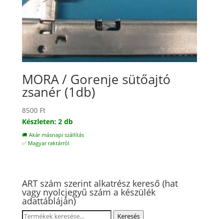
MORA / Gorenje sütőajtó
zsanér (1db)
8500
Ft
Készleten: 2 db
🚚 Akár másnapi szállítás
✅ Magyar raktárról
ART szám szerint alkatrész kereső (hat
vagy nyolcjegyű szám a készülék
adattábláján)
Keresés
Keresés