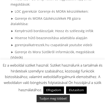
megoldások:
► LOC gyerekzár Gorenje és MORA készülékeken:
► Gorenje és MORA Gázkészülékek PB gázra
átalakítása:
► Kenyérsütő bordásszíjak: Hossz és szélesség infók
► Hisense hűtő beazonosítása adattábla alapján
► gorenjealkatreszek.hu csapatának youtube videói
► Gorenje és Mora Sütőkről információk, megoldások
(Videók)
Ez a weboldal sütiket használ. Sütiket használunk a tartalmak és
hirdetések személyre szabásához, közösségi funkciók
biztosításához, valamint weboldalforgalmunk elemzéséhez. A
► 2008 előtti MORA készülékek
weboldalon való böngészés folytatásával Ön hozzájárul a sütik
► Gorenje Szárítógépek használati utasítása és
használatához.
Elfogadom
Elutasítom
alkatrészei
► Gorenje mosógépek használati utasítása,
Tudjon meg többet!
robbantott ábrája és alkatrészei