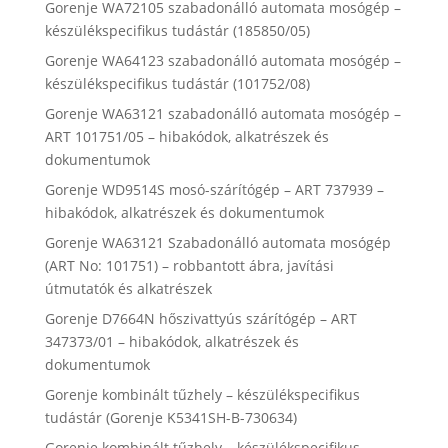
Gorenje WA72105 szabadonálló automata mosógép –
készülékspecifikus tudástár (185850/05)
Gorenje WA64123 szabadonálló automata mosógép –
készülékspecifikus tudástár (101752/08)
Gorenje WA63121 szabadonálló automata mosógép –
ART 101751/05 – hibakódok, alkatrészek és
dokumentumok
Gorenje WD9514S mosó-szárítógép – ART 737939 –
hibakódok, alkatrészek és dokumentumok
Gorenje WA63121 Szabadonálló automata mosógép
(ART No: 101751) – robbantott ábra, javítási
útmutatók és alkatrészek
Gorenje D7664N hőszivattyús szárítógép – ART
347373/01 – hibakódok, alkatrészek és
dokumentumok
Gorenje kombinált tűzhely – készülékspecifikus
tudástár (Gorenje K5341SH-B-730634)
Gorenje kombinált tűzhely – készülékspecifikus