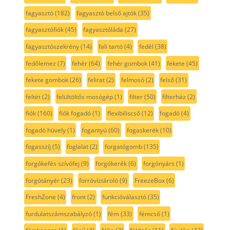
fagyasztó
(182)
fagyasztó belső ajtók
(35)
fagyasztófiók
(45)
fagyasztóláda
(27)
fagyasztószekrény
(14)
fali tartó
(4)
fedél
(38)
fedőlemez
(7)
fehér
(64)
fehér gombok
(41)
fekete
(45)
fekete gombok
(26)
felirat
(2)
felmosó
(2)
felső
(31)
feltét
(2)
felültöltős mosógép
(1)
filter
(50)
filterház
(2)
fiók
(160)
fiók fogadó
(1)
flexibiliscső
(12)
fogadó
(4)
fogadó hüvely
(1)
fogantyú
(60)
fogaskerék
(10)
fogasszíj
(5)
foglalat
(2)
forgatógomb
(135)
forgókefés szívófej
(9)
forgókerék
(6)
forgónyárs
(1)
forgótányér
(23)
forróvíztároló
(9)
FreezeBox
(6)
FreshZone
(4)
front
(2)
funkcióválasztó
(35)
furdulatszámszabályzó
(1)
fém
(33)
fémcső
(1)