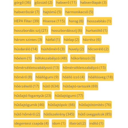
görgő
(36)
gőzsütő
(2)
habverő
(11)
habverőlapát
(3)
habverőszár
(7)
hajtómű
(5)
harmonikacső
(5)
HEPA Filter
(39)
Hisense
(115)
horog
(6)
hosszabítás
(1)
hosszbordás szíj
(21)
hosszbordásszíj
(6)
hurkatöltő
(1)
három szintes
(3)
hátfal
(1)
hátlap
(2)
házrész
(6)
húsdaráló
(14)
húshőmérő
(3)
hüvely
(2)
hőcserélő
(2)
hőelem
(1)
hőfokszabályzó
(48)
hőkorlátozó
(3)
hőmérsékletszabályozó
(13)
hőmérsékletszabályzó
(15)
hőmérő
(8)
hőállógumi
(9)
hőálló izzó
(4)
hőállóüveg
(18)
hőérzékelő
(17)
hűtő
(634)
hűtőajtó-tartozék
(69)
hűtőajtó fogantyúk
(23)
hűtőajtógumi
(77)
hűtőajtógumik
(46)
hűtőajtópolc
(66)
hűtőajtótömítés
(76)
hűtő hőmérő
(2)
hűtőszekrény
(345)
hűtő üvegpolcok
(85)
idegentest csapda
(4)
idom
(1)
illatrúd
(2)
indító
(1)