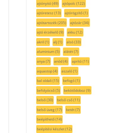
ajtónyitó
(49)
ajtópolc
(122)
ajtóretesz
(13)
ajtórögzítő
(1)
ajtótartozék
(205)
ajtózár
(34)
ajtó érzékelő
(9)
akku
(12)
akril
(1)
alj
(1)
alsó
(33)
aluminium
(5)
alátét
(7)
anya
(7)
anód
(4)
aprító
(11)
aquastop
(4)
aszaló
(1)
bal oldali
(15)
befogó
(1)
befolyócső
(5)
bekötődoboz
(9)
belső
(30)
belső cső
(11)
belső üveg
(17)
betét
(7)
beépíthető
(14)
beépítési készlet
(12)