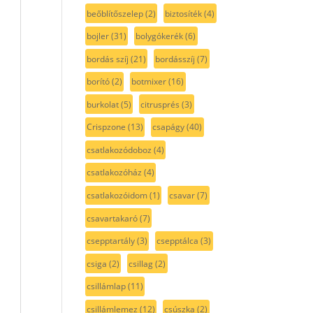
beőblítőszelep
(2)
biztosíték
(4)
bojler
(31)
bolygókerék
(6)
bordás szíj
(21)
bordásszíj
(7)
borító
(2)
botmixer
(16)
burkolat
(5)
citrusprés
(3)
Crispzone
(13)
csapágy
(40)
csatlakozódoboz
(4)
csatlakozóház
(4)
csatlakozóidom
(1)
csavar
(7)
csavartakaró
(7)
csepptartály
(3)
csepptálca
(3)
csiga
(2)
csillag
(2)
csillámlap
(11)
csillámlemez
(12)
csúszka
(2)