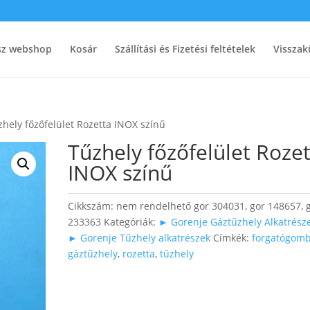
ész webshop
Kosár
Szállítási és Fizetési feltételek
Visszak
zhely főzőfelület Rozetta INOX színű
Tűzhely főzőfelület Roze
INOX színű
Cikkszám:
nem rendelhető gor 304031, gor 148657, 
233363
Kategóriák:
► Gorenje Gáztűzhely Alkatrész
► Gorenje Tűzhely alkatrészek
Címkék:
forgatógom
gáztűzhely
,
rozetta
,
tűzhely