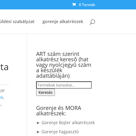
0 Termék
üldési szabályzat
gorenje alkatrészek
ART szám szerint
alkatrész kereső (hat
tta
vagy nyolcjegyű szám
a készülék
adattábláján)
Keresés
gor
a
Keresés
ek
,
következőre:
b
,
Gorenje és MORA
alkatrészek:
► Gorenje Bojler alkatrészek
► Gorenje Fagyasztó