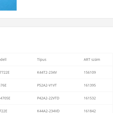
dell
Típus
ART szám
7722E
K44T2-234V
156109
476E
P52A2-V1VT
161395
4705E
P42A2-22VTD
161532
722E
K44A2-234VD
161842