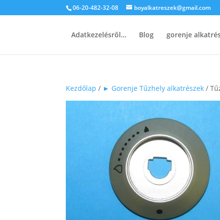
06-20-482-32-08
boyalkatreszek@gmail.com
Adatkezelésről…
Blog
gorenje alkatr
Kezdőlap
/
► Gorenje Tűzhely alkatrészek
/ Tű