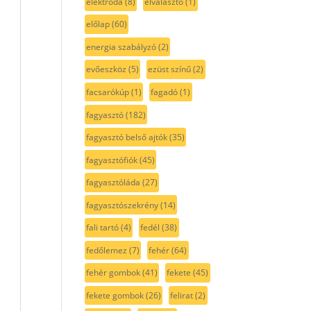
elektróda
(8)
elválasztó
(1)
előlap
(60)
energia szabályzó
(2)
evőeszköz
(5)
ezüst színű
(2)
facsarókúp
(1)
fagadó
(1)
fagyasztó
(182)
fagyasztó belső ajtók
(35)
fagyasztófiók
(45)
fagyasztóláda
(27)
fagyasztószekrény
(14)
fali tartó
(4)
fedél
(38)
fedőlemez
(7)
fehér
(64)
fehér gombok
(41)
fekete
(45)
fekete gombok
(26)
felirat
(2)