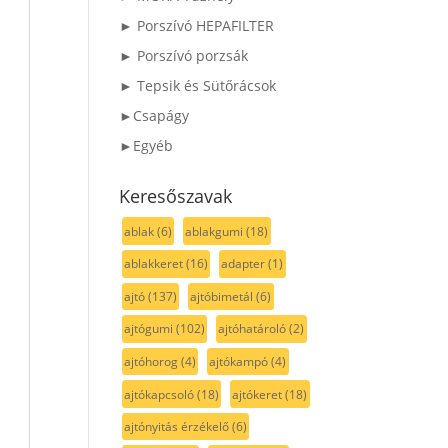
► Porszívó HEPAFILTER
► Porszívó porzsák
► Tepsik és Sütőrácsok
►Csapágy
►Egyéb
Keresőszavak
ablak
(6)
ablakgumi
(18)
ablakkeret
(16)
adapter
(1)
ajtó
(137)
ajtóbimetál
(6)
ajtógumi
(102)
ajtóhatároló
(2)
ajtóhorog
(4)
ajtókampó
(4)
ajtókapcsoló
(18)
ajtókeret
(18)
ajtónyitás érzékelő
(6)