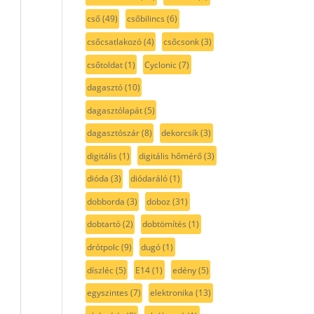
cső
(49)
csőbilincs
(6)
csőcsatlakozó
(4)
csőcsonk
(3)
csőtoldat
(1)
Cyclonic
(7)
dagasztó
(10)
dagasztólapát
(5)
dagasztószár
(8)
dekorcsík
(3)
digitális
(1)
digitális hőmérő
(3)
dióda
(3)
diódaráló
(1)
dobborda
(3)
doboz
(31)
dobtartó
(2)
dobtömítés
(1)
drótpolc
(9)
dugó
(1)
díszléc
(5)
E14
(1)
edény
(5)
egyszintes
(7)
elektronika
(13)