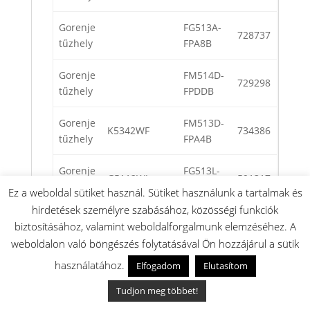
Gorenje
FG513A-
728737
tűzhely
FPA8B
Gorenje
FM514D-
729298
tűzhely
FPDDB
Gorenje
FM513D-
K5342WF
734386
tűzhely
FPA4B
Gorenje
FG513L-
G5112WJ
591317
tűzhely
JPA9C
Ez a weboldal sütiket használ. Sütiket használunk a tartalmak és
hirdetések személyre szabásához, közösségi funkciók
Gorenje
FM513A-
K561AW
466059
biztosításához, valamint weboldalforgalmunk elemzéséhez. A
tűzhely
IPD7B
weboldalon való böngészés folytatásával Ön hozzájárul a sütik
használatához.
Elfogadom
Elutasítom
Gorenje
FK511A-
591375
tűzhely
D1D8E
Tudjon meg többet!