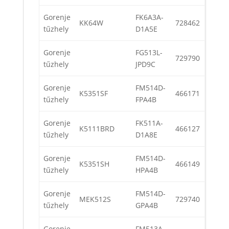
Gorenje
FK6A3A-
KK64W
728462
tűzhely
D1A5E
Gorenje
FG513L-
729790
tűzhely
JPD9C
Gorenje
FM514D-
K5351SF
466171
tűzhely
FPA4B
Gorenje
FK511A-
K5111BRD
466127
tűzhely
D1A8E
Gorenje
FM514D-
K5351SH
466149
tűzhely
HPA4B
Gorenje
FM514D-
MEK512S
729740
tűzhely
GPA4B
Gorenje
FM513A-