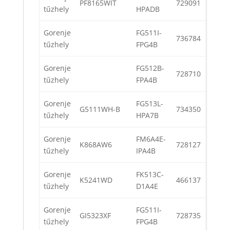
PF8165WIT
729091
tűzhely
HPADB
Gorenje
FG511I-
736784
tűzhely
FPG4B
Gorenje
FG512B-
728710
tűzhely
FPA4B
Gorenje
FG513L-
G5111WH-B
734350
tűzhely
HPA7B
Gorenje
FM6A4E-
K868AW6
728127
tűzhely
IPA4B
Gorenje
FK513C-
K5241WD
466137
tűzhely
D1A4E
Gorenje
FG511I-
GI5323XF
728735
tűzhely
FPG4B