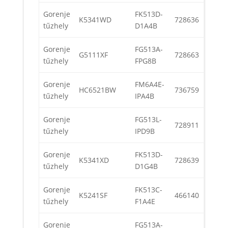
Gorenje
FK513D-
K5341WD
728636
tűzhely
D1A4B
Gorenje
FG513A-
G5111XF
728663
tűzhely
FPG8B
Gorenje
FM6A4E-
HC6521BW
736759
tűzhely
IPA4B
Gorenje
FG513L-
728911
tűzhely
IPD9B
Gorenje
FK513D-
K5341XD
728639
tűzhely
D1G4B
Gorenje
FK513C-
K5241SF
466140
tűzhely
F1A4E
Gorenje
FG513A-