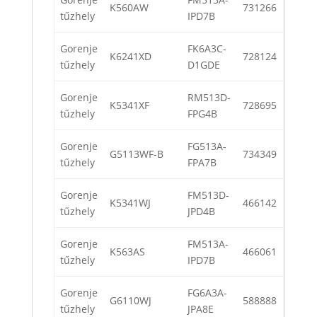
K560AW
731266
tűzhely
IPD7B
Gorenje
FK6A3C-
K6241XD
728124
tűzhely
D1GDE
Gorenje
RM513D-
K5341XF
728695
tűzhely
FPG4B
Gorenje
FG513A-
G5113WF-B
734349
tűzhely
FPA7B
Gorenje
FM513D-
K5341WJ
466142
tűzhely
JPD4B
Gorenje
FM513A-
K563AS
466061
tűzhely
IPD7B
Gorenje
FG6A3A-
G6110WJ
588888
tűzhely
JPA8E