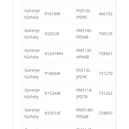
Gorenje
FG513L-
P161AW
466102
tűzhely
IPD9C
Gorenje
FM514C-
K52CLB
730125
tűzhely
FPD4B
Gorenje
FM513C-
K5241WH
728561
tűzhely
HPA4B
Gorenje
FG513L-
P140AW
731270
tűzhely
JPD9C
Gorenje
FM511A-
K152AW
731262
tűzhely
JPD7B
Gorenje
RM514D-
K5351XF
728697
tűzhely
FPG4B