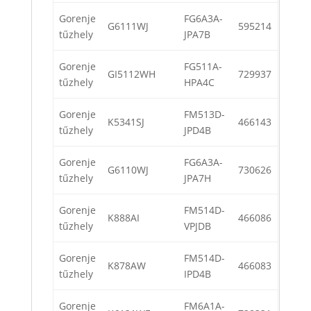
Gorenje
FG6A3A-
G6111WJ
595214
tűzhely
JPA7B
Gorenje
FG511A-
GI5112WH
729937
tűzhely
HPA4C
Gorenje
FM513D-
K5341SJ
466143
tűzhely
JPD4B
Gorenje
FG6A3A-
G6110WJ
730626
tűzhely
JPA7H
Gorenje
FM514D-
K888AI
466086
tűzhely
VPJDB
Gorenje
FM514D-
K878AW
466083
tűzhely
IPD4B
Gorenje
FM6A1A-