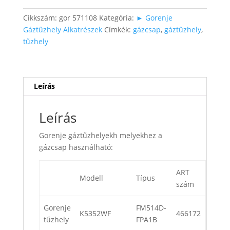
Cikkszám:
gor 571108
Kategória:
► Gorenje
Gáztűzhely Alkatrészek
Címkék:
gázcsap
,
gáztűzhely
,
tűzhely
Leírás
Leírás
Gorenje gáztűzhelyekh melyekhez a
gázcsap használható:
ART
Modell
Típus
szám
Gorenje
FM514D-
K5352WF
466172
tűzhely
FPA1B