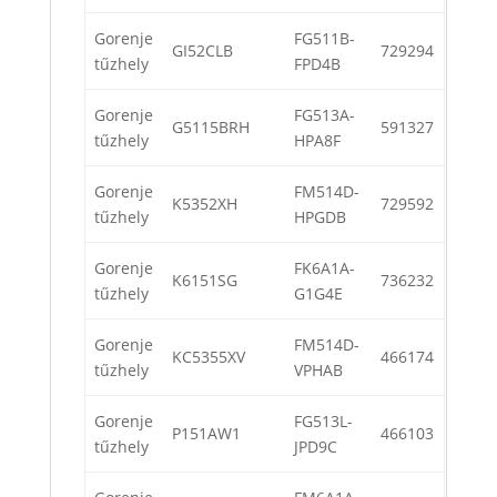
Gorenje
FG511B-
GI52CLB
729294
tűzhely
FPD4B
Gorenje
FG513A-
G5115BRH
591327
tűzhely
HPA8F
Gorenje
FM514D-
K5352XH
729592
tűzhely
HPGDB
Gorenje
FK6A1A-
K6151SG
736232
tűzhely
G1G4E
Gorenje
FM514D-
KC5355XV
466174
tűzhely
VPHAB
Gorenje
FG513L-
P151AW1
466103
tűzhely
JPD9C