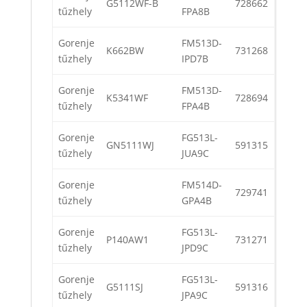
G5112WF-B
728662
tűzhely
FPA8B
Gorenje
FM513D-
K662BW
731268
tűzhely
IPD7B
Gorenje
FM513D-
K5341WF
728694
tűzhely
FPA4B
Gorenje
FG513L-
GN5111WJ
591315
tűzhely
JUA9C
Gorenje
FM514D-
729741
tűzhely
GPA4B
Gorenje
FG513L-
P140AW1
731271
tűzhely
JPD9C
Gorenje
FG513L-
G5111SJ
591316
tűzhely
JPA9C