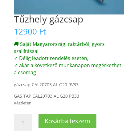
Tűzhely gázcsap
12900
Ft
🚚 Saját Magyarországi raktárból, gyors
szállítással
✓ Délig leadott rendelés esetén,
✓ akár a következő munkanapon megérkezhet
a csomag
gázcsap CAL20703 AL G20 RV33
GAS TAP CAL20703 AL G20 PB33
Készleten
Tűzhely
Kosárba teszem
gázcsap
mennyiség