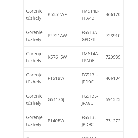
Gorenje
FM514D-
K5351WF
466170
tűzhely
FPA4B
Gorenje
FG513A-
P2721AW
728910
tűzhely
GPD7B
Gorenje
FM614A-
KS7615W
729939
tűzhely
FPADE
Gorenje
FG513L-
P151BW
466104
tűzhely
JPD9C
Gorenje
FG513L-
G5112SJ
591323
tűzhely
JPA8C
Gorenje
FG513L-
P140BW
731272
tűzhely
JPD9C