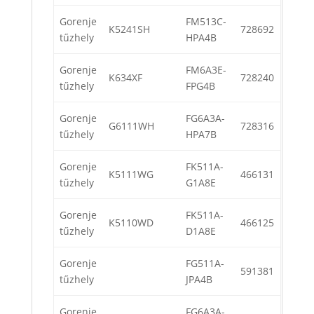
Gorenje
FM513C-
K5241SH
728692
tűzhely
HPA4B
Gorenje
FM6A3E-
K634XF
728240
tűzhely
FPG4B
Gorenje
FG6A3A-
G6111WH
728316
tűzhely
HPA7B
Gorenje
FK511A-
K5111WG
466131
tűzhely
G1A8E
Gorenje
FK511A-
K5110WD
466125
tűzhely
D1A8E
Gorenje
FG511A-
591381
tűzhely
JPA4B
Gorenje
FG6A3A-