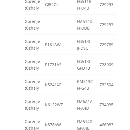
Gorenje
FG511B-
GI52CLI
729293
tűzhely
FPD4B
Gorenje
FM514D-
729297
tűzhely
FPDDB
Gorenje
FG513L-
P161AW
729789
tűzhely
JPD9C
Gorenje
FG513L-
P1721AS
728909
tűzhely
GPD7B
Gorenje
RM513C-
K5241XF
732504
tűzhely
FPG4B
Gorenje
FM6A1A-
K6122WF
734995
tűzhely
FPA4B
Gorenje
FM514D-
K878AW
466083
tűzhely
GPA4B