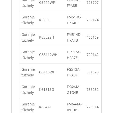
G5111WF
728707
tűzhely
FPA8B
Gorenje
FM514C-
K52CLI
730124
tűzhely
FPD4B
Gorenje
FM514D-
K5352SH
466169
tűzhely
HPA4B
Gorenje
FG513A-
G85112WH
729142
tűzhely
HPA7E
Gorenje
FG513A-
G5115WH
591326
tűzhely
HPA8F
Gorenje
FK6A4A-
K6151SG
736232
tűzhely
G1G4E
Gorenje
FM6A4A-
K864AI
729914
tűzhely
IPGDB