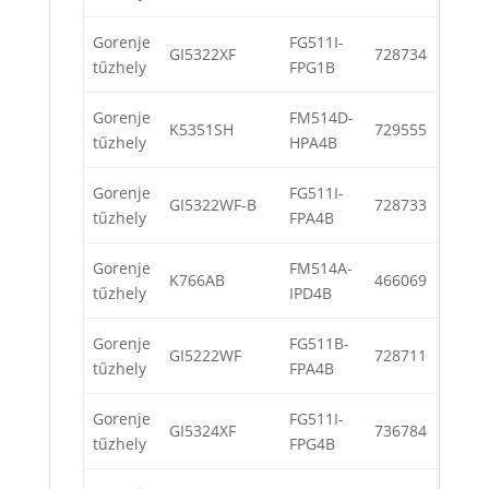
Gorenje
FG511I-
GI5322XF
728734
tűzhely
FPG1B
Gorenje
FM514D-
K5351SH
729555
tűzhely
HPA4B
Gorenje
FG511I-
GI5322WF-B
728733
tűzhely
FPA4B
Gorenje
FM514A-
K766AB
466069
tűzhely
IPD4B
Gorenje
FG511B-
GI5222WF
728711
tűzhely
FPA4B
Gorenje
FG511I-
GI5324XF
736784
tűzhely
FPG4B