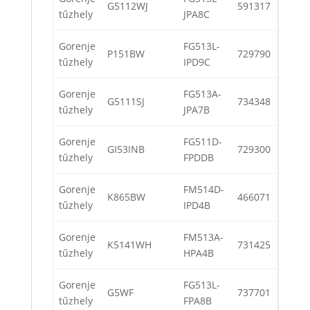
G5112WJ
591317
tűzhely
JPA8C
Gorenje
FG513L-
P151BW
729790
tűzhely
IPD9C
Gorenje
FG513A-
G5111SJ
734348
tűzhely
JPA7B
Gorenje
FG511D-
GI53INB
729300
tűzhely
FPDDB
Gorenje
FM514D-
K865BW
466071
tűzhely
IPD4B
Gorenje
FM513A-
K5141WH
731425
tűzhely
HPA4B
Gorenje
FG513L-
G5WF
737701
tűzhely
FPA8B