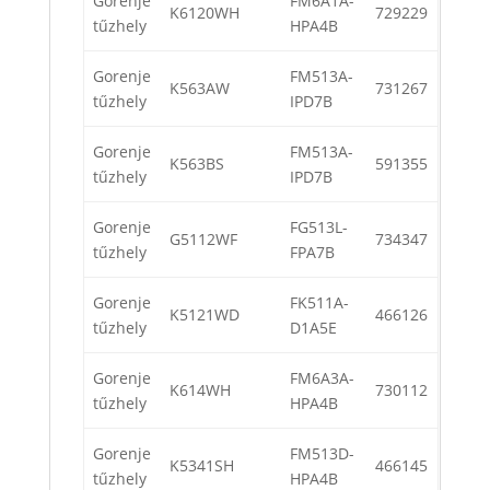
Gorenje
FM6A1A-
K6120WH
729229
tűzhely
HPA4B
Gorenje
FM513A-
K563AW
731267
tűzhely
IPD7B
Gorenje
FM513A-
K563BS
591355
tűzhely
IPD7B
Gorenje
FG513L-
G5112WF
734347
tűzhely
FPA7B
Gorenje
FK511A-
K5121WD
466126
tűzhely
D1A5E
Gorenje
FM6A3A-
K614WH
730112
tűzhely
HPA4B
Gorenje
FM513D-
K5341SH
466145
tűzhely
HPA4B