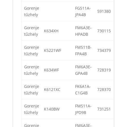
Gorenje
FG511A-
591380
tűzhely
JPA4B
Gorenje
FM6A3E-
K634XH
730115
tűzhely
HPADB
Gorenje
FM511B-
K5221WF
734379
tűzhely
FPA4B
Gorenje
FM6A3E-
K634WF
728319
tűzhely
GPA4B
Gorenje
FK6A1A-
K6121XC
728370
tűzhely
C1G4B
Gorenje
FM511A-
K140BW
731251
tűzhely
JPD9B
Gorenje
FM6A3E-