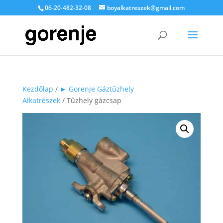
06-20-482-32-08
boyalkatreszek@gmail.com
Kezdőlap
/
► Gorenje Gáztűzhely
Alkatrészek
/ Tűzhely gázcsap