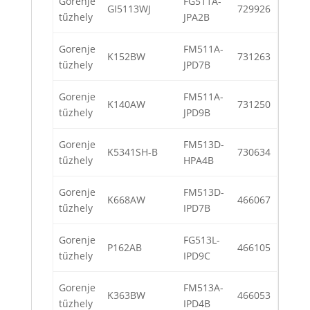
Gorenje
FG511A-
GI5113WJ
729926
tűzhely
JPA2B
Gorenje
FM511A-
K152BW
731263
tűzhely
JPD7B
Gorenje
FM511A-
K140AW
731250
tűzhely
JPD9B
Gorenje
FM513D-
K5341SH-B
730634
tűzhely
HPA4B
Gorenje
FM513D-
K668AW
466067
tűzhely
IPD7B
Gorenje
FG513L-
P162AB
466105
tűzhely
IPD9C
Gorenje
FM513A-
K363BW
466053
tűzhely
IPD4B