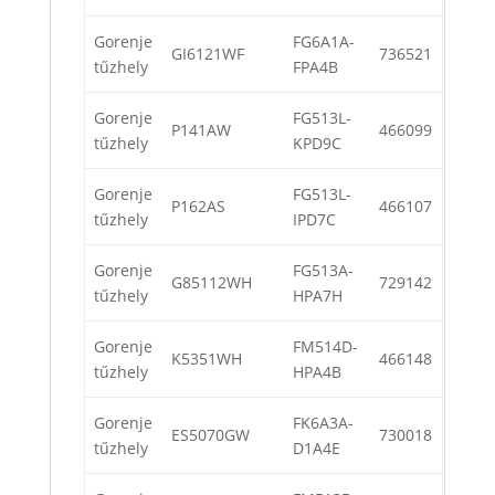
Gorenje
FG6A1A-
GI6121WF
736521
tűzhely
FPA4B
Gorenje
FG513L-
P141AW
466099
tűzhely
KPD9C
Gorenje
FG513L-
P162AS
466107
tűzhely
IPD7C
Gorenje
FG513A-
G85112WH
729142
tűzhely
HPA7H
Gorenje
FM514D-
K5351WH
466148
tűzhely
HPA4B
Gorenje
FK6A3A-
ES5070GW
730018
tűzhely
D1A4E