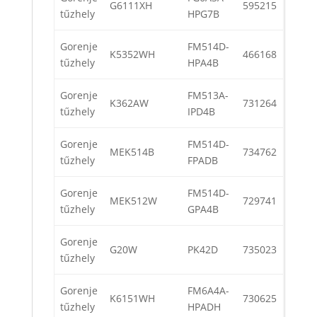
G6111XH
595215
tűzhely
HPG7B
Gorenje
FM514D-
K5352WH
466168
tűzhely
HPA4B
Gorenje
FM513A-
K362AW
731264
tűzhely
IPD4B
Gorenje
FM514D-
MEK514B
734762
tűzhely
FPADB
Gorenje
FM514D-
MEK512W
729741
tűzhely
GPA4B
Gorenje
G20W
PK42D
735023
tűzhely
Gorenje
FM6A4A-
K6151WH
730625
tűzhely
HPADH