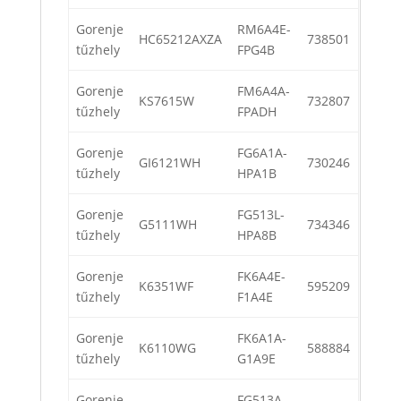
Gorenje
RM6A4E-
HC65212AXZA
738501
tűzhely
FPG4B
Gorenje
FM6A4A-
KS7615W
732807
tűzhely
FPADH
Gorenje
FG6A1A-
GI6121WH
730246
tűzhely
HPA1B
Gorenje
FG513L-
G5111WH
734346
tűzhely
HPA8B
Gorenje
FK6A4E-
K6351WF
595209
tűzhely
F1A4E
Gorenje
FK6A1A-
K6110WG
588884
tűzhely
G1A9E
Gorenje
FG513A-