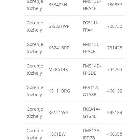
Gorenje
FM513D-
K5340SH
730857
tűzhely
HPA4B
Gorenje
FG511I-
GI5321WF
728732
tűzhely
FPA4
Gorenje
FM513C-
K5241BRF
731428
tűzhely
FPA4B
Gorenje
FM514D-
MEK514X
734763
tűzhely
FPGDB
Gorenje
FK511A-
K5111BRG
466132
tűzhely
G1A8E
Gorenje
FK6A1A-
K6121WG
595184
tűzhely
G1G4E
Gorenje
FM513A-
K561BW
466058
tűzhely
IPD7B