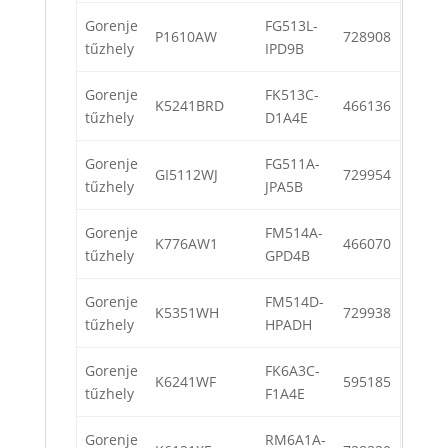
Gorenje
FG513L-
P1610AW
728908
tűzhely
IPD9B
Gorenje
FK513C-
K5241BRD
466136
tűzhely
D1A4E
Gorenje
FG511A-
GI5112WJ
729954
tűzhely
JPA5B
Gorenje
FM514A-
K776AW1
466070
tűzhely
GPD4B
Gorenje
FM514D-
K5351WH
729938
tűzhely
HPADH
Gorenje
FK6A3C-
K6241WF
595185
tűzhely
F1A4E
Gorenje
RM6A1A-