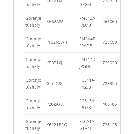
K6121XF
728320
tűzhely
GPG4B
Gorenje
FM513A-
K562AW
466060
tűzhely
IPD7B
Gorenje
FM6A4E-
PF8265WIT
729090
tűzhely
FPADB
Gorenje
FM514D-
K5351XJ
729930
tűzhely
JPGDB
Gorenje
FG511A-
GI5112XJ
729955
tűzhely
JPG5B
Gorenje
FG513A-
P262AW
466106
tűzhely
IPD7B
Gorenje
FK6A1A-
K6121BRG
728125
tűzhely
G1A4E