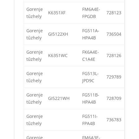
Gorenje
FM6A4E-
K6351XF
728123
tűzhely
FPGDB
Gorenje
FG511A-
GI5122XH
736504
tűzhely
HPA4B
Gorenje
FK6A4E-
K6351WC
728126
tűzhely
C1A4E
Gorenje
FG513L-
729789
tűzhely
JPD9C
Gorenje
FG511B-
GI5221WH
728709
tűzhely
HPA4B
Gorenje
FG511I-
736783
tűzhely
FPA4B
Gorenje
FM6A3E-