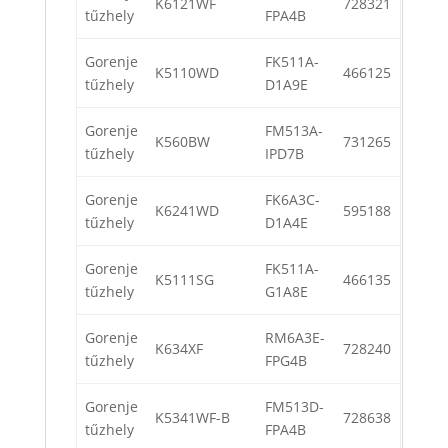
K6121WF
728321
tűzhely
FPA4B
Gorenje
FK511A-
K5110WD
466125
tűzhely
D1A9E
Gorenje
FM513A-
K560BW
731265
tűzhely
IPD7B
Gorenje
FK6A3C-
K6241WD
595188
tűzhely
D1A4E
Gorenje
FK511A-
K5111SG
466135
tűzhely
G1A8E
Gorenje
RM6A3E-
K634XF
728240
tűzhely
FPG4B
Gorenje
FM513D-
K5341WF-B
728638
tűzhely
FPA4B