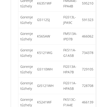
Gorenje
FM6A4E-
K6351WF
595210
tűzhely
FPA4B
Gorenje
FG513L-
G5112SJ
591323
tűzhely
JPA9C
Gorenje
FM513A-
K565AW
466062
tűzhely
IPD7B
Gorenje
FK511A-
K5121WG
734378
tűzhely
G1A5B
Gorenje
FG513A-
G5110WH
729105
tűzhely
HPA7B
Gorenje
FG511A-
GI5121WH
728708
tűzhely
HPA5B
Gorenje
FK513C-
K5241WF
466139
tűzhely
F1A4E