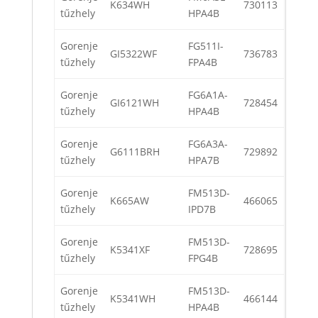
K634WH
730113
tűzhely
HPA4B
Gorenje
FG511I-
GI5322WF
736783
tűzhely
FPA4B
Gorenje
FG6A1A-
GI6121WH
728454
tűzhely
HPA4B
Gorenje
FG6A3A-
G6111BRH
729892
tűzhely
HPA7B
Gorenje
FM513D-
K665AW
466065
tűzhely
IPD7B
Gorenje
FM513D-
K5341XF
728695
tűzhely
FPG4B
Gorenje
FM513D-
K5341WH
466144
tűzhely
HPA4B