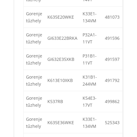
Gorenje
K33E1-
K635E20WKE
481073
tűzhely
134VM
Gorenje
P32A1-
GI633E22BRKA
491596
tűzhely
11VT
Gorenje
P31B1-
GI632E35XKB
491597
tűzhely
11VT
Gorenje
K31B1-
K613E10XKB
491792
tűzhely
244VM
Gorenje
K54E3-
K537RB
499862
tűzhely
17VT
Gorenje
K33E1-
K635E36WKE
525343
tűzhely
134VM