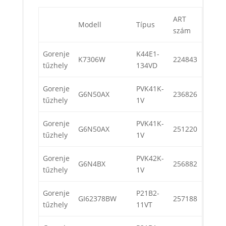
ART
Modell
Típus
szám
Gorenje
K44E1-
K7306W
224843
tűzhely
134VD
Gorenje
PVK41K-
G6N50AX
236826
tűzhely
1V
Gorenje
PVK41K-
G6N50AX
251220
tűzhely
1V
Gorenje
PVK42K-
G6N4BX
256882
tűzhely
1V
Gorenje
P21B2-
GI62378BW
257188
tűzhely
11VT