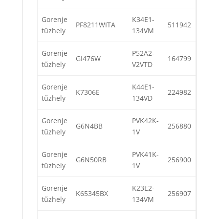
Gorenje
K34E1-
PF8211WITA
511942
tűzhely
134VM
Gorenje
P52A2-
GI476W
164799
tűzhely
V2VTD
Gorenje
K44E1-
K7306E
224982
tűzhely
134VD
Gorenje
PVK42K-
G6N4BB
256880
tűzhely
1V
Gorenje
PVK41K-
G6N50RB
256900
tűzhely
1V
Gorenje
K23E2-
K65345BX
256907
tűzhely
134VM