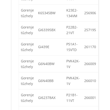
Gorenje
K23E2-
K65345BW
256906
tűzhely
134VM
Gorenje
P22B2-
GI63395BX
257195
tűzhely
21VT
Gorenje
P51A1-
GI439E
261170
tűzhely
15VTD
Gorenje
PVK42K-
G6N40BW
266009
tűzhely
1V
Gorenje
PVK42K-
G6N40BB
266010
tűzhely
1V
Gorenje
P21B1-
GI62378AX
266001
tűzhely
11VT