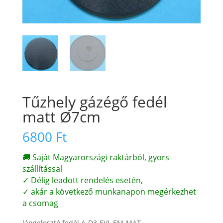
Tűzhely gázégő fedél
matt Ø7cm
6800
Ft
🚚 Saját Magyarországi raktárból, gyors
szállítással
✓ Délig leadott rendelés esetén,
✓ akár a következő munkanapon megérkezhet
a csomag
lángelosztó fedél A-D3-EVL EM-MAT