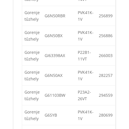
Gorenje
PVK41K-
G6N50RBR
256899
tűzhely
1V
Gorenje
PVK41K-
G6N50BX
256886
tűzhely
1V
Gorenje
P22B1-
GI63398AX
266003
tűzhely
11VT
Gorenje
PVK41K-
G6N50AX
282257
tűzhely
1V
Gorenje
P23A2-
G61103BW
294559
tűzhely
26VT
Gorenje
PVK41K-
G6SYB
280699
tűzhely
1V