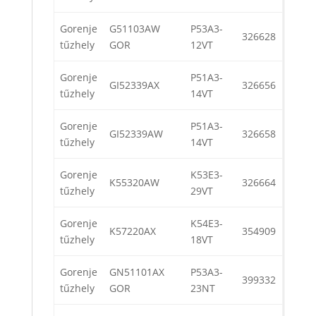
Gorenje
G51103AW
P53A3-
326628
tűzhely
GOR
12VT
Gorenje
P51A3-
GI52339AX
326656
tűzhely
14VT
Gorenje
P51A3-
GI52339AW
326658
tűzhely
14VT
Gorenje
K53E3-
K55320AW
326664
tűzhely
29VT
Gorenje
K54E3-
K57220AX
354909
tűzhely
18VT
Gorenje
GN51101AX
P53A3-
399332
tűzhely
GOR
23NT