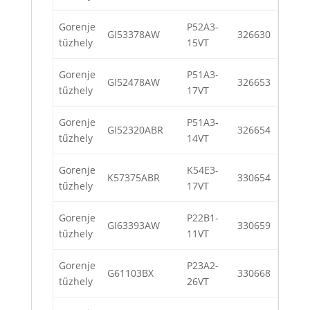
Gorenje
P52A3-
GI53378AW
326630
tűzhely
15VT
Gorenje
P51A3-
GI52478AW
326653
tűzhely
17VT
Gorenje
P51A3-
GI52320ABR
326654
tűzhely
14VT
Gorenje
K54E3-
K57375ABR
330654
tűzhely
17VT
Gorenje
P22B1-
GI63393AW
330659
tűzhely
11VT
Gorenje
P23A2-
G61103BX
330668
tűzhely
26VT