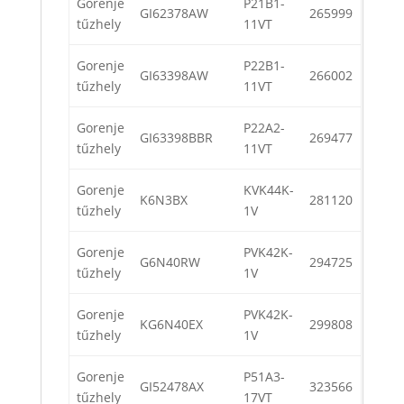
Gorenje
P21B1-
GI62378AW
265999
tűzhely
11VT
Gorenje
P22B1-
GI63398AW
266002
tűzhely
11VT
Gorenje
P22A2-
GI63398BBR
269477
tűzhely
11VT
Gorenje
KVK44K-
K6N3BX
281120
tűzhely
1V
Gorenje
PVK42K-
G6N40RW
294725
tűzhely
1V
Gorenje
PVK42K-
KG6N40EX
299808
tűzhely
1V
Gorenje
P51A3-
GI52478AX
323566
tűzhely
17VT