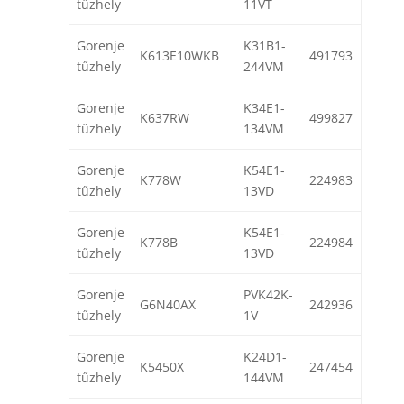
tűzhely
11VT
Gorenje
K31B1-
K613E10WKB
491793
tűzhely
244VM
Gorenje
K34E1-
K637RW
499827
tűzhely
134VM
Gorenje
K54E1-
K778W
224983
tűzhely
13VD
Gorenje
K54E1-
K778B
224984
tűzhely
13VD
Gorenje
PVK42K-
G6N40AX
242936
tűzhely
1V
Gorenje
K24D1-
K5450X
247454
tűzhely
144VM