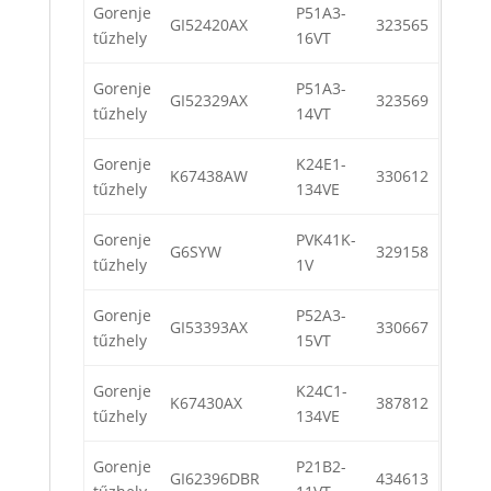
Gorenje
P51A3-
GI52420AX
323565
tűzhely
16VT
Gorenje
P51A3-
GI52329AX
323569
tűzhely
14VT
Gorenje
K24E1-
K67438AW
330612
tűzhely
134VE
Gorenje
PVK41K-
G6SYW
329158
tűzhely
1V
Gorenje
P52A3-
GI53393AX
330667
tűzhely
15VT
Gorenje
K24C1-
K67430AX
387812
tűzhely
134VE
Gorenje
P21B2-
GI62396DBR
434613