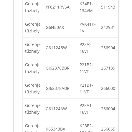
Gorenje
K34E1-
PF8211RVSA
511943
tűzhely
134VM
Gorenje
PVK41K-
G6N50AX
242931
tűzhely
1V
Gorenje
P23A2-
G61124BW
256904
tűzhely
16VT
Gorenje
P21B2-
GI62378BBR
257189
tűzhely
11VT
Gorenje
P21B1-
GI62378ABR
266000
tűzhely
11VT
Gorenje
P23A1-
G61124AW
266004
tűzhely
16VT
Gorenje
K23E2-
K65343BX
266665