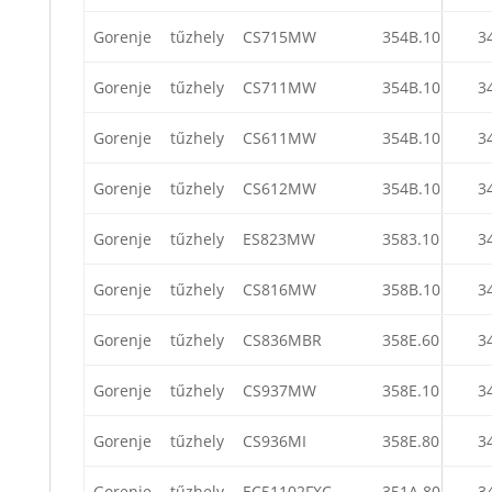
Gorenje
tűzhely
CS715MW
354B.10
3
Gorenje
tűzhely
CS711MW
354B.10
3
Gorenje
tűzhely
CS611MW
354B.10
3
Gorenje
tűzhely
CS612MW
354B.10
3
Gorenje
tűzhely
ES823MW
3583.10
3
Gorenje
tűzhely
CS816MW
358B.10
3
Gorenje
tűzhely
CS836MBR
358E.60
3
Gorenje
tűzhely
CS937MW
358E.10
3
Gorenje
tűzhely
CS936MI
358E.80
3
Gorenje
tűzhely
EC51102FXC
351A.80
3