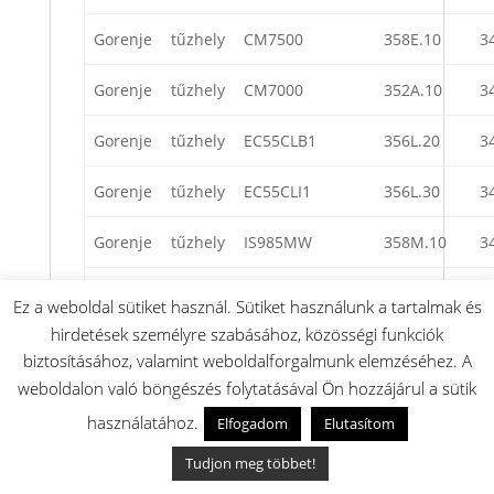
Gorenje
tűzhely
CM7500
358E.10
3
Gorenje
tűzhely
CM7000
352A.10
3
Gorenje
tűzhely
EC55CLB1
356L.20
3
Gorenje
tűzhely
EC55CLI1
356L.30
3
Gorenje
tűzhely
IS985MW
358M.10
3
Gorenje
tűzhely
IS985MI
358M.80
3
Ez a weboldal sütiket használ. Sütiket használunk a tartalmak és
hirdetések személyre szabásához, közösségi funkciók
Gorenje
tűzhely
EC55325AW
355A.10
3
biztosításához, valamint weboldalforgalmunk elemzéséhez. A
weboldalon való böngészés folytatásával Ön hozzájárul a sütik
Gorenje
tűzhely
EC55325AX
355A.80
3
használatához.
Elfogadom
Elutasítom
Gorenje
tűzhely
K55206AW2
256H.13
3
Tudjon meg többet!