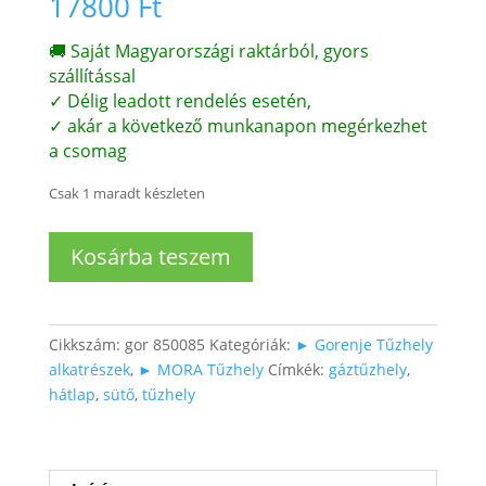
17800
Ft
🚚 Saját Magyarországi raktárból, gyors
szállítással
✓ Délig leadott rendelés esetén,
✓ akár a következő munkanapon megérkezhet
a csomag
Csak 1 maradt készleten
Tűzhely
Kosárba teszem
hátlap
mennyiség
Cikkszám:
gor 850085
Kategóriák:
► Gorenje Tűzhely
alkatrészek
,
► MORA Tűzhely
Címkék:
gáztűzhely
,
hátlap
,
sütő
,
tűzhely