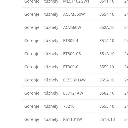
Gorenje
tűzhely
ME51102GW1
3511.10
2
Gorenje
tűzhely
ACEM560W
3554.10
2
Gorenje
tűzhely
ACV560W
352A.10
2
Gorenje
tűzhely
ET309-4
3514.10
2
Gorenje
tűzhely
ET309-CS
351A.10
2
Gorenje
tűzhely
ET309-C
355F.10
2
Gorenje
tűzhely
EC55301AW
355A.10
2
Gorenje
tűzhely
E57121AW
3582.10
2
Gorenje
tűzhely
75210
355E.10
2
Gorenje
tűzhely
K51101IW
251H.13
2