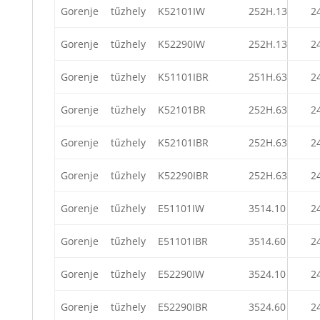
Gorenje
tűzhely
K52101IW
252H.13
2
Gorenje
tűzhely
K52290IW
252H.13
2
Gorenje
tűzhely
K51101IBR
251H.63
2
Gorenje
tűzhely
K52101BR
252H.63
2
Gorenje
tűzhely
K52101IBR
252H.63
2
Gorenje
tűzhely
K52290IBR
252H.63
2
Gorenje
tűzhely
E51101IW
3514.10
2
Gorenje
tűzhely
E51101IBR
3514.60
2
Gorenje
tűzhely
E52290IW
3524.10
2
Gorenje
tűzhely
E52290IBR
3524.60
2