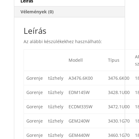
Leírás
Vélemények (0)
Leírás
Az alábbi készülékekhez használható:
A
Modell
Típus
s
Gorenje
tűzhely
A3476.6K00
3476.6K00
1
Gorenje
tűzhely
EDM145W
3428.1U00
1
Gorenje
tűzhely
ECDM335W
3472.1U00
1
Gorenje
tűzhely
GEM240W
3430.1G70
1
Gorenje
tűzhely
GEM440W
3460.1G70
1