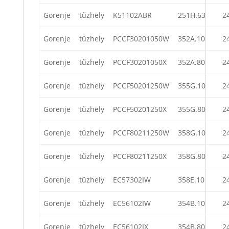
Gorenje
tűzhely
K51102ABR
251H.63
2
Gorenje
tűzhely
PCCF30201050W
352A.10
2
Gorenje
tűzhely
PCCF30201050X
352A.80
2
Gorenje
tűzhely
PCCF50201250W
355G.10
2
Gorenje
tűzhely
PCCF50201250X
355G.80
2
Gorenje
tűzhely
PCCF80211250W
358G.10
2
Gorenje
tűzhely
PCCF80211250X
358G.80
2
Gorenje
tűzhely
EC57302IW
358E.10
2
Gorenje
tűzhely
EC56102IW
354B.10
2
Gorenje
tűzhely
EC56102IX
354B.80
2