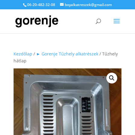
06-20-482-32-08
boyalkatreszek@gmail.com
Kezdőlap
/
► Gorenje Tűzhely alkatrészek
/ Tűzhely
hátlap