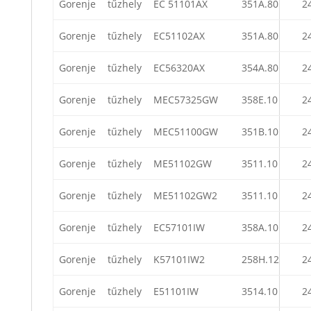
Gorenje
tűzhely
EC 51101AX
351A.80
2
Gorenje
tűzhely
EC51102AX
351A.80
2
Gorenje
tűzhely
EC56320AX
354A.80
2
Gorenje
tűzhely
MEC57325GW
358E.10
2
Gorenje
tűzhely
MEC51100GW
351B.10
2
Gorenje
tűzhely
ME51102GW
3511.10
2
Gorenje
tűzhely
ME51102GW2
3511.10
2
Gorenje
tűzhely
EC57101IW
358A.10
2
Gorenje
tűzhely
K57101IW2
258H.12
2
Gorenje
tűzhely
E51101IW
3514.10
2