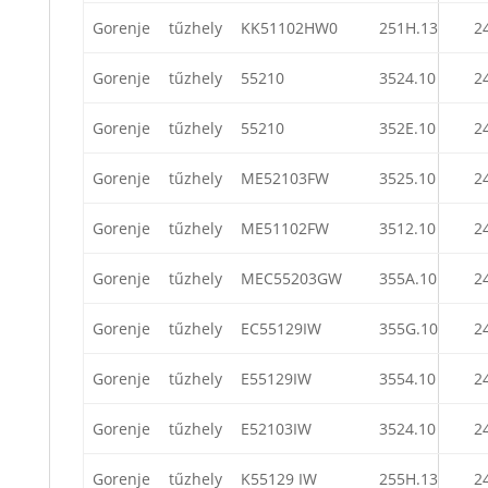
Gorenje
tűzhely
KK51102HW0
251H.13
2
Gorenje
tűzhely
55210
3524.10
2
Gorenje
tűzhely
55210
352E.10
2
Gorenje
tűzhely
ME52103FW
3525.10
2
Gorenje
tűzhely
ME51102FW
3512.10
2
Gorenje
tűzhely
MEC55203GW
355A.10
2
Gorenje
tűzhely
EC55129IW
355G.10
2
Gorenje
tűzhely
E55129IW
3554.10
2
Gorenje
tűzhely
E52103IW
3524.10
2
Gorenje
tűzhely
K55129 IW
255H.13
2