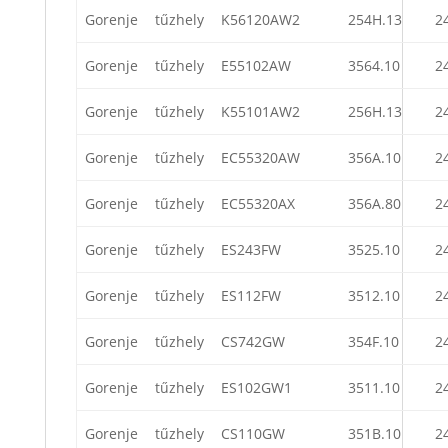
Gorenje
tűzhely
K56120AW2
254H.13
2
Gorenje
tűzhely
E55102AW
3564.10
2
Gorenje
tűzhely
K55101AW2
256H.13
2
Gorenje
tűzhely
EC55320AW
356A.10
2
Gorenje
tűzhely
EC55320AX
356A.80
2
Gorenje
tűzhely
ES243FW
3525.10
2
Gorenje
tűzhely
ES112FW
3512.10
2
Gorenje
tűzhely
CS742GW
354F.10
2
Gorenje
tűzhely
ES102GW1
3511.10
2
Gorenje
tűzhely
CS110GW
351B.10
2