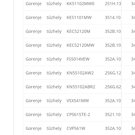
Gorenje
tűzhely
KK51102MW0
251H.13
3
Gorenje
tűzhely
KE51101MW
3514.10
3
Gorenje
tűzhely
KEC52120M
352B.10
3
Gorenje
tűzhely
KEC52120MW
352B.10
3
Gorenje
tűzhely
FS5014VEW
352A.10
3
Gorenje
tűzhely
KN55102AW2
256G.12
3
Gorenje
tűzhely
KN55102ABR2
256G.62
3
Gorenje
tűzhely
VSX541MW
352A.10
3
Gorenje
tűzhely
CP561STE-2
3521.10
3
Gorenje
tűzhely
CVP561W
352A.10
3