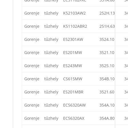
Gorenje
tűzhely
K52103AW2
252H.13
3
Gorenje
tűzhely
K51102ABR2
251H.63
3
Gorenje
tűzhely
E52301AW
3524.10
3
Gorenje
tűzhely
ES201MW
3521.10
3
Gorenje
tűzhely
ES243MW
3525.10
3
Gorenje
tűzhely
CS615MW
354B.10
3
Gorenje
tűzhely
ES201MBR
3521.60
3
Gorenje
tűzhely
EC56320AW
354A.10
3
Gorenje
tűzhely
EC56320AX
354A.80
3