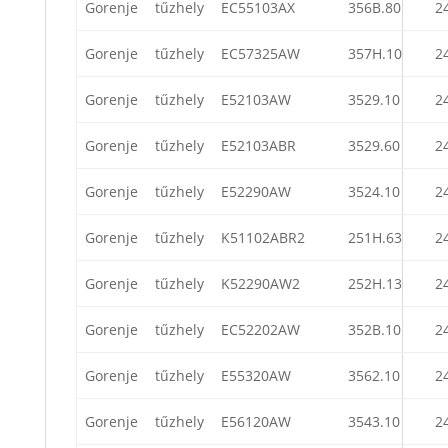
Gorenje
tűzhely
EC55103AX
356B.80
2
Gorenje
tűzhely
EC57325AW
357H.10
2
Gorenje
tűzhely
E52103AW
3529.10
2
Gorenje
tűzhely
E52103ABR
3529.60
2
Gorenje
tűzhely
E52290AW
3524.10
2
Gorenje
tűzhely
K51102ABR2
251H.63
2
Gorenje
tűzhely
K52290AW2
252H.13
2
Gorenje
tűzhely
EC52202AW
352B.10
2
Gorenje
tűzhely
E55320AW
3562.10
2
Gorenje
tűzhely
E56120AW
3543.10
2