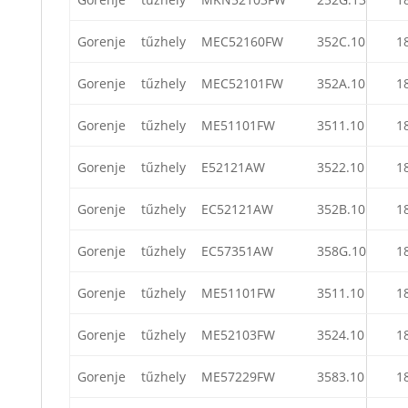
Gorenje
tűzhely
MEC52160FW
352C.10
1
Gorenje
tűzhely
MEC52101FW
352A.10
1
Gorenje
tűzhely
ME51101FW
3511.10
1
Gorenje
tűzhely
E52121AW
3522.10
1
Gorenje
tűzhely
EC52121AW
352B.10
1
Gorenje
tűzhely
EC57351AW
358G.10
1
Gorenje
tűzhely
ME51101FW
3511.10
1
Gorenje
tűzhely
ME52103FW
3524.10
1
Gorenje
tűzhely
ME57229FW
3583.10
1