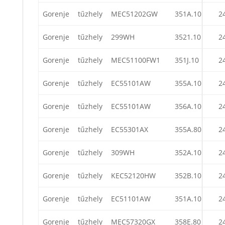
Gorenje
tűzhely
MEC51202GW
351A.10
2
Gorenje
tűzhely
299WH
3521.10
2
Gorenje
tűzhely
MEC51100FW1
351J.10
2
Gorenje
tűzhely
EC55101AW
355A.10
2
Gorenje
tűzhely
EC55101AW
356A.10
2
Gorenje
tűzhely
EC55301AX
355A.80
2
Gorenje
tűzhely
309WH
352A.10
2
Gorenje
tűzhely
KEC52120HW
352B.10
2
Gorenje
tűzhely
EC51101AW
351A.10
2
Gorenje
tűzhely
MEC57320GX
358E.80
2