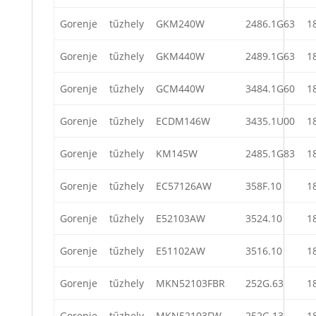
Gorenje
tűzhely
GKM240W
2486.1G63
1
Gorenje
tűzhely
GKM440W
2489.1G63
1
Gorenje
tűzhely
GCM440W
3484.1G60
1
Gorenje
tűzhely
ECDM146W
3435.1U00
1
Gorenje
tűzhely
KM145W
2485.1G83
1
Gorenje
tűzhely
EC57126AW
358F.10
1
Gorenje
tűzhely
E52103AW
3524.10
1
Gorenje
tűzhely
E51102AW
3516.10
1
Gorenje
tűzhely
MKN52103FBR
252G.63
1
Gorenje
tűzhely
MKN52103FW
252G.13
1