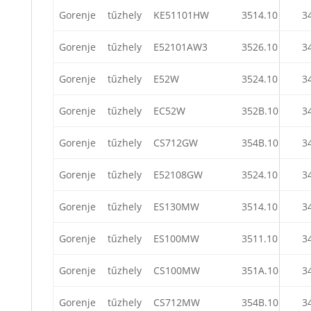
Gorenje
tűzhely
KE51101HW
3514.10
3
Gorenje
tűzhely
E52101AW3
3526.10
3
Gorenje
tűzhely
E52W
3524.10
3
Gorenje
tűzhely
EC52W
352B.10
3
Gorenje
tűzhely
CS712GW
354B.10
3
Gorenje
tűzhely
E52108GW
3524.10
3
Gorenje
tűzhely
ES130MW
3514.10
3
Gorenje
tűzhely
ES100MW
3511.10
3
Gorenje
tűzhely
CS100MW
351A.10
3
Gorenje
tűzhely
CS712MW
354B.10
3