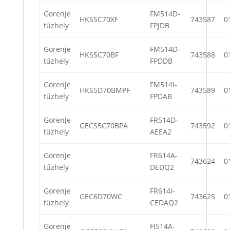
Gorenje
FM514D-
HKS5C70XF
743587
0
tűzhely
FPJDB
Gorenje
FM514D-
HKS5C70BF
743588
0
tűzhely
FPDDB
Gorenje
FM514I-
HKS5D70BMPF
743589
0
tűzhely
FPDAB
Gorenje
FR514D-
GECS5C70BPA
743592
0
tűzhely
AEEA2
Gorenje
FR614A-
743624
0
tűzhely
DEDQ2
Gorenje
FR614I-
GEC6D70WC
743625
0
tűzhely
CEDAQ2
Gorenje
FI514A-