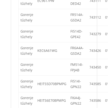
EC9617PW
743111
0
tűzhely
DED42
Gorenje
FR514A-
743112
0
tűzhely
GSDA2
Gorenje
FI514D-
743279
0
tűzhely
GPE42
Gorenje
FR6A4A-
KEC6A61WG
743426
0
tűzhely
GSDA2
Gorenje
FM514I-
743450
0
tűzhely
FPJAB
Gorenje
FI514I-
HEITS5D70BPMPG
743585
0
tűzhely
GPN22
Gorenje
FI6A4J-
HEITS6E70BPMPG
743586
0
tűzhely
GPN22