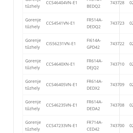
CCS46404VN-E1
743728
0
tűzhely
BEDQ2
Gorenje
FR514A-
CCS4541VN-E1
743723
0
tűzhely
DEDQ2
Gorenje
FI614A-
CIS56231VN-E1
743722
0
tűzhely
GPD42
Gorenje
FR614A-
CCS4640XN-E1
743710
0
tűzhely
DEJQ2
Gorenje
FR614A-
CCS46405VN-E1
743709
0
tűzhely
DEDX2
Gorenje
FR614A-
CCS46235VN-E1
743708
0
tűzhely
DEDA2
Gorenje
FR714A-
CCS47233VN-E1
743700
0
tűzhely
CED42