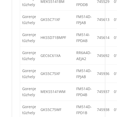
MEKS5141BM
745529
0
tűzhely
FPDDB
Gorenje
FM514D-
GKS5C71XF
745613
0
tűzhely
FPJAB
Gorenje
FM514I-
HKS5D71BMPF
745614
0
tűzhely
FPDAB
Gorenje
RR6A4D-
GEC6C61XA
745692
0
tűzhely
AEJA2
Gorenje
FM514D-
GKS5C75XF
745936
0
tűzhely
FPJAB
Gorenje
FM514D-
MEKS5141WM
745937
0
tűzhely
FPD4B
Gorenje
FM514D-
GKS5C75WF
745938
0
tűzhely
FPD1B