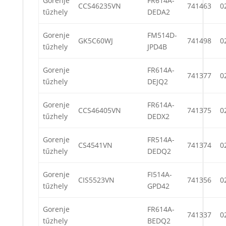
Gorenje
FR614A-
CCS46235VN
741463
0
tűzhely
DEDA2
Gorenje
FM514D-
GK5C60WJ
741498
0
tűzhely
JPD4B
Gorenje
FR614A-
741377
0
tűzhely
DEJQ2
Gorenje
FR614A-
CCS46405VN
741375
0
tűzhely
DEDX2
Gorenje
FR514A-
CS4541VN
741374
0
tűzhely
DEDQ2
Gorenje
FI514A-
CIS5523VN
741356
0
tűzhely
GPD42
Gorenje
FR614A-
741337
0
tűzhely
BEDQ2