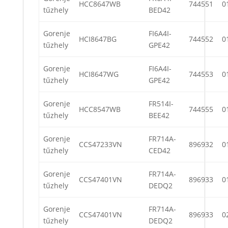
HCC8647WB
744551
0
tűzhely
BED42
Gorenje
FI6A4I-
HCI8647BG
744552
0
tűzhely
GPE42
Gorenje
FI6A4I-
HCI8647WG
744553
0
tűzhely
GPE42
Gorenje
FR514I-
HCC8547WB
744555
0
tűzhely
BEE42
Gorenje
FR714A-
CCS47233VN
896932
0
tűzhely
CED42
Gorenje
FR714A-
CCS47401VN
896933
0
tűzhely
DEDQ2
Gorenje
FR714A-
CCS47401VN
896933
0
tűzhely
DEDQ2