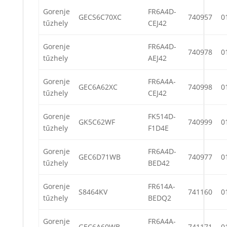
Gorenje
FR6A4D-
GECS6C70XC
740957
0
tűzhely
CEJ42
Gorenje
FR6A4D-
740978
0
tűzhely
AEJ42
Gorenje
FR6A4A-
GEC6A62XC
740998
0
tűzhely
CEJ42
Gorenje
FK514D-
GK5C62WF
740999
0
tűzhely
F1D4E
Gorenje
FR6A4D-
GEC6D71WB
740977
0
tűzhely
BED42
Gorenje
FR614A-
S8464KV
741160
0
tűzhely
BEDQ2
Gorenje
FR6A4A-
GEC6A60WB
741171
0