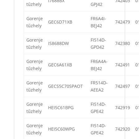
I7688BX
742403
0
tűzhely
GPJ42
Gorenje
FR6A4I-
GEC6D71XB
742479
0
tűzhely
BEJ42
Gorenje
FI514D-
IS8688DW
742380
0
tűzhely
GPD42
Gorenje
FR6A4A-
GEC6A61XB
742491
0
tűzhely
BEJ42
Gorenje
FR514D-
GECS5C70SPAOT
742497
0
tűzhely
AEEA2
Gorenje
FI514D-
HEI5C61BPG
742919
0
tűzhely
GPE42
Gorenje
FI514D-
HEI5C60WPG
742920
0
tűzhely
GPE42