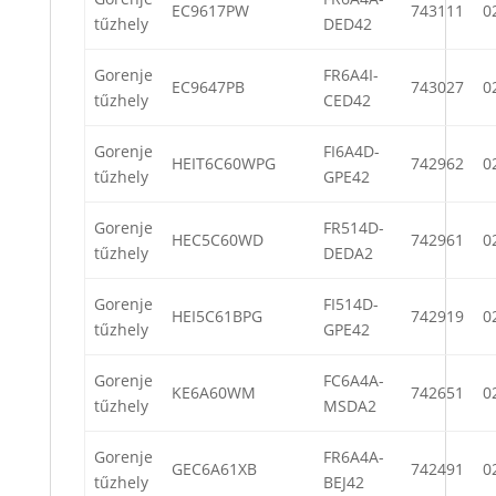
EC9617PW
743111
0
tűzhely
DED42
Gorenje
FR6A4I-
EC9647PB
743027
0
tűzhely
CED42
Gorenje
FI6A4D-
HEIT6C60WPG
742962
0
tűzhely
GPE42
Gorenje
FR514D-
HEC5C60WD
742961
0
tűzhely
DEDA2
Gorenje
FI514D-
HEI5C61BPG
742919
0
tűzhely
GPE42
Gorenje
FC6A4A-
KE6A60WM
742651
0
tűzhely
MSDA2
Gorenje
FR6A4A-
GEC6A61XB
742491
0
tűzhely
BEJ42