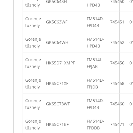
GK5C64SH
745450
0
tűzhely
HPD4B
Gorenje
FM514D-
GK5C63WF
745451
0
tűzhely
FPD4B
Gorenje
FM514D-
GK5C64WH
745452
0
tűzhely
HPD4B
Gorenje
FM514I-
HKS5D71XMPF
745456
0
tűzhely
FPJAB
Gorenje
FM514D-
HKS5C71XF
745458
0
tűzhely
FPJDB
Gorenje
FM514D-
GKS5C73WF
745460
0
tűzhely
FPD4B
Gorenje
FM514D-
HKS5C71BF
745471
0
tűzhely
FPDDB