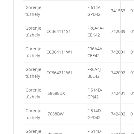
Gorenje
FI614A-
741553
0
tűzhely
GPD42
Gorenje
FR6A4A-
CC364111S1
742089
0
tűzhely
CEK42
Gorenje
FR6A4A-
CC364111W1
742091
0
tűzhely
CEE42
Gorenje
FR6A4J-
CC364211W1
742092
0
tűzhely
BEE42
Gorenje
FI514D-
IS8688DX
742401
0
tűzhely
GPJ42
Gorenje
FI514D-
I7688BW
742402
0
tűzhely
GPD42
Gorenje
FI514D-