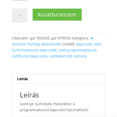
Tűzhely
Kosárba teszem
programválasztó
kapcsoló
mennyiség
Cikkszám:
gor 906828, gor 879504
Kategória:
►
Gorenje Tűzhely alkatrészek
Címkék:
kapcsoló
,
sütő
funkcióválasztó kapcsolók
,
sütő programválasztó
,
sütőfunkciókapcsoló
,
sütőkapcsoló
,
tűzhely
Leírás
Leírás
Gorenje tűzhelyek, melyekhez a
programválasztó kapcsoló használható: