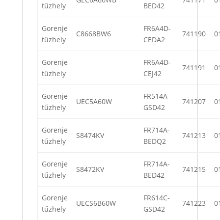
tűzhely
BED42
Gorenje
FR6A4D-
C8668BW6
741190
0
tűzhely
CEDA2
Gorenje
FR6A4D-
741191
0
tűzhely
CEJ42
Gorenje
FR514A-
UEC5A60W
741207
0
tűzhely
GSD42
Gorenje
FR714A-
S8474KV
741213
0
tűzhely
BEDQ2
Gorenje
FR714A-
S8472KV
741215
0
tűzhely
BED42
Gorenje
FR614C-
UECS6B60W
741223
0
tűzhely
GSD42