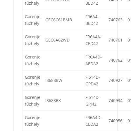
tűzhely
BED42
Gorenje
FR6A4I-
GEC6C61BMB
740763
0
tűzhely
BED42
Gorenje
FR6A4A-
GEC6A62WD
740761
0
tűzhely
CED42
Gorenje
FR6A4D-
740762
0
tűzhely
AEDA2
Gorenje
FI514D-
I8688BW
740927
0
tűzhely
GPD42
Gorenje
FI514D-
I8688BX
740934
0
tűzhely
GPJ42
Gorenje
FR6A4D-
740956
0
tűzhely
CEDA2