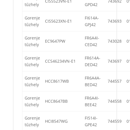
CIS5523VN-E1
743692
0
tűzhely
GPD42
Gorenje
FI614A-
CIS5623XN-E1
743693
0
tűzhely
GPJ42
Gorenje
FR6A4I-
EC9647PW
743028
0
tűzhely
CED42
Gorenje
FR614A-
CCS46234VN-E1
743697
0
tűzhely
DED42
Gorenje
FR6A4A-
HCC8617WB
744557
0
tűzhely
BED42
Gorenje
FR6A4I-
HCC8647BB
744558
0
tűzhely
BEE42
Gorenje
FI514I-
HCI8547WG
744559
0
tűzhely
GPE42