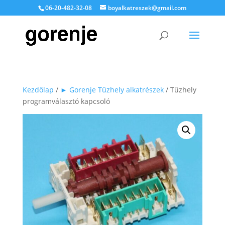
06-20-482-32-08
boyalkatreszek@gmail.com
Kezdőlap
/
► Gorenje Tűzhely alkatrészek
/ Tűzhely
programválasztó kapcsoló