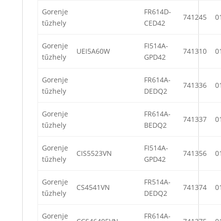
Gorenje
FR614D-
741245
0
tűzhely
CED42
Gorenje
FI514A-
UEI5A60W
741310
0
tűzhely
GPD42
Gorenje
FR614A-
741336
0
tűzhely
DEDQ2
Gorenje
FR614A-
741337
0
tűzhely
BEDQ2
Gorenje
FI514A-
CIS5523VN
741356
0
tűzhely
GPD42
Gorenje
FR514A-
CS4541VN
741374
0
tűzhely
DEDQ2
Gorenje
FR614A-