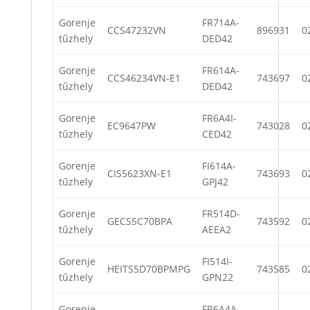
Gorenje
FR714A-
CCS47232VN
896931
0
tűzhely
DED42
Gorenje
FR614A-
CCS46234VN-E1
743697
0
tűzhely
DED42
Gorenje
FR6A4I-
EC9647PW
743028
0
tűzhely
CED42
Gorenje
FI614A-
CIS5623XN-E1
743693
0
tűzhely
GPJ42
Gorenje
FR514D-
GECS5C70BPA
743592
0
tűzhely
AEEA2
Gorenje
FI514I-
HEITS5D70BPMPG
743585
0
tűzhely
GPN22
Gorenje
FR6A4A-