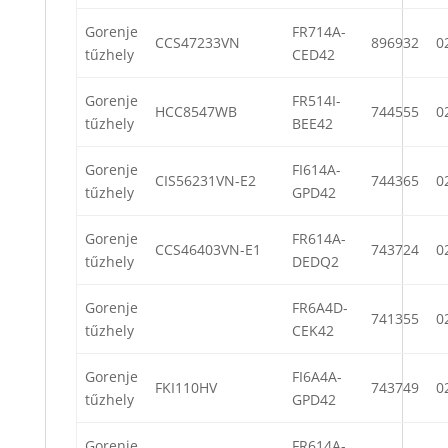
Gorenje
FR714A-
CCS47233VN
896932
0
tűzhely
CED42
Gorenje
FR514I-
HCC8547WB
744555
0
tűzhely
BEE42
Gorenje
FI614A-
CIS56231VN-E2
744365
0
tűzhely
GPD42
Gorenje
FR614A-
CCS46403VN-E1
743724
0
tűzhely
DEDQ2
Gorenje
FR6A4D-
741355
0
tűzhely
CEK42
Gorenje
FI6A4A-
FKI110HV
743749
0
tűzhely
GPD42
Gorenje
FR614A-