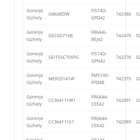
Gorenje
FI514D-
IS8688DW
742380
0
tűzhely
GPD42
Gorenje
FR6A4I-
GEC6D71XB
742479
0
tűzhely
BEJ42
Gorenje
FI514D-
GEITS5C70XPG
742378
0
tűzhely
GPN42
Gorenje
FM514D-
MEKS5141W
742379
0
tűzhely
FPD4B
Gorenje
FR6A4A-
CC364111W1
742091
0
tűzhely
CEE42
Gorenje
FR6A4A-
CC364111S1
742089
0
tűzhely
CEK42
Gorenje
FI614A-