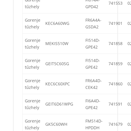
741553
0
tűzhely
GPD42
Gorenje
FR6A4A-
KEC6A60WG
741901
0
tűzhely
GSDA2
Gorenje
FI514D-
MEKIS510W
741858
0
tűzhely
GPE42
Gorenje
FI514D-
GEIT5C60SG
741859
0
tűzhely
GPE42
Gorenje
FR6A4D-
KEC6C60XPC
741860
0
tűzhely
CEK42
Gorenje
FI6A4D-
GEIT6D61WPG
741591
0
tűzhely
GPE42
Gorenje
FM514D-
GK5C60WH
741679
0
tűzhely
HPDDH