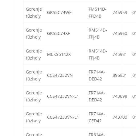
Gorenje
FM514D-
GKS5C74WF
745959
0
tűzhely
FPD4B
Gorenje
RM514D-
GKS5C74XF
745960
0
tűzhely
FPJ4B
Gorenje
RM514D-
MEKS5142X
745981
0
tűzhely
FPJ4B
Gorenje
FR714A-
CCS47232VN
896931
0
tűzhely
DED42
Gorenje
FR714A-
CCS47232VN-E1
743698
0
tűzhely
DED42
Gorenje
FR714A-
CCS47233VN-E1
743700
0
tűzhely
CED42
Gorenje
FR614A-