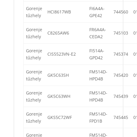
Gorenje
FI6A4A-
HCI8617WB
744560
0
tűzhely
GPE42
Gorenje
FR6A4A-
C8265AW6
745103
0
tűzhely
CEDA2
Gorenje
FI514A-
CIS5523VN-E2
745374
0
tűzhely
GPD42
Gorenje
FM514D-
GK5C63SH
745420
0
tűzhely
HPD4B
Gorenje
FM514D-
GK5C63WH
745439
0
tűzhely
HPD4B
Gorenje
FM514D-
GKS5C72WF
745445
0
tűzhely
FPD1B
Gorenje
FM514D-