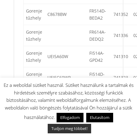
Gorenje
FR514D-
C8678BW
741352
0
tűzhely
BEDA2
Gorenje
FR614A-
741336
0
tűzhely
DEDQ2
Gorenje
FI514A-
UEI5A60W
741310
0
tűzhely
GPD42
Gorenje
FI514D-
UEI5C60WP
741323
0
tűzhely
GPE42
Ez a weboldal sütiket használ. Sütiket használunk a tartalmak és
hirdetések személyre szabásához, közösségi funkciók
Gorenje
FI6A4D-
GEIT6C60XPG
741273
0
biztosításához, valamint weboldalforgalmunk elemzéséhez. A
tűzhely
GPK42
weboldalon való böngészés folytatásával Ön hozzájárul a sütik
Gorenje
FM514D-
használatához.
Elfogadom
Elutasítom
GK5C60BJ
741291
0
tűzhely
JPD4B
Tudjon meg többet!