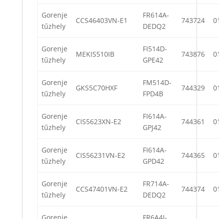
Gorenje
FR614A-
CCS46403VN-E1
743724
0
tűzhely
DEDQ2
Gorenje
FI514D-
MEKIS510IB
743876
0
tűzhely
GPE42
Gorenje
FM514D-
GKS5C70HXF
744329
0
tűzhely
FPD4B
Gorenje
FI614A-
CIS5623XN-E2
744361
0
tűzhely
GPJ42
Gorenje
FI614A-
CIS56231VN-E2
744365
0
tűzhely
GPD42
Gorenje
FR714A-
CCS47401VN-E2
744374
0
tűzhely
DEDQ2
Gorenje
FR6A4I-