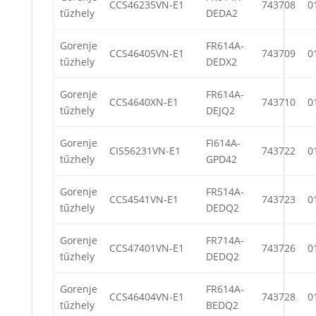
CCS46235VN-E1
743708
0
tűzhely
DEDA2
Gorenje
FR614A-
CCS46405VN-E1
743709
0
tűzhely
DEDX2
Gorenje
FR614A-
CCS4640XN-E1
743710
0
tűzhely
DEJQ2
Gorenje
FI614A-
CIS56231VN-E1
743722
0
tűzhely
GPD42
Gorenje
FR514A-
CCS4541VN-E1
743723
0
tűzhely
DEDQ2
Gorenje
FR714A-
CCS47401VN-E1
743726
0
tűzhely
DEDQ2
Gorenje
FR614A-
CCS46404VN-E1
743728
0
tűzhely
BEDQ2