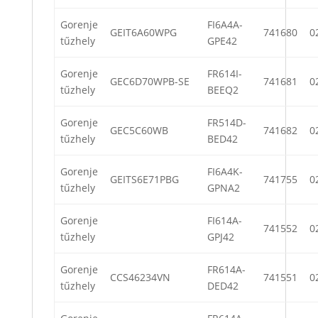
Gorenje
FI6A4A-
GEIT6A60WPG
741680
0
tűzhely
GPE42
Gorenje
FR614I-
GEC6D70WPB-SE
741681
0
tűzhely
BEEQ2
Gorenje
FR514D-
GEC5C60WB
741682
0
tűzhely
BED42
Gorenje
FI6A4K-
GEITS6E71PBG
741755
0
tűzhely
GPNA2
Gorenje
FI614A-
741552
0
tűzhely
GPJ42
Gorenje
FR614A-
CCS46234VN
741551
0
tűzhely
DED42