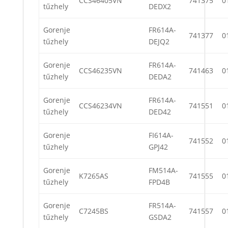
CCS46405VN
741375
0
tűzhely
DEDX2
Gorenje
FR614A-
741377
0
tűzhely
DEJQ2
Gorenje
FR614A-
CCS46235VN
741463
0
tűzhely
DEDA2
Gorenje
FR614A-
CCS46234VN
741551
0
tűzhely
DED42
Gorenje
FI614A-
741552
0
tűzhely
GPJ42
Gorenje
FM514A-
K7265AS
741555
0
tűzhely
FPD4B
Gorenje
FR514A-
C7245BS
741557
0
tűzhely
GSDA2