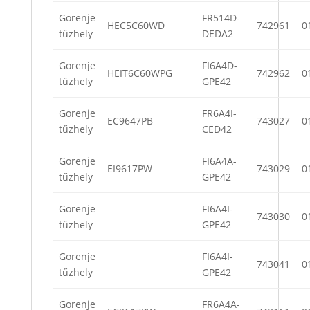
Gorenje
FR514D-
HEC5C60WD
742961
0
tűzhely
DEDA2
Gorenje
FI6A4D-
HEIT6C60WPG
742962
0
tűzhely
GPE42
Gorenje
FR6A4I-
EC9647PB
743027
0
tűzhely
CED42
Gorenje
FI6A4A-
EI9617PW
743029
0
tűzhely
GPE42
Gorenje
FI6A4I-
743030
0
tűzhely
GPE42
Gorenje
FI6A4I-
743041
0
tűzhely
GPE42
Gorenje
FR6A4A-