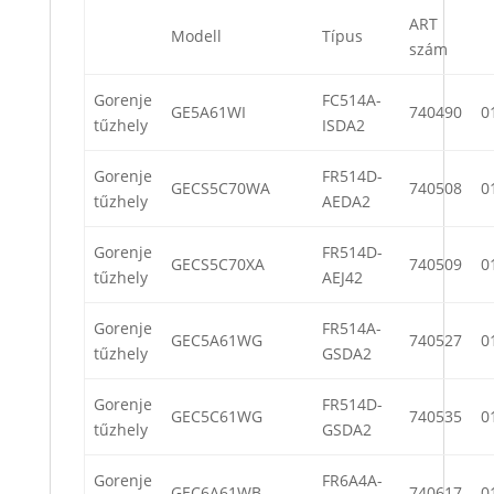
ART
Modell
Típus
szám
Gorenje
FC514A-
GE5A61WI
740490
0
tűzhely
ISDA2
Gorenje
FR514D-
GECS5C70WA
740508
0
tűzhely
AEDA2
Gorenje
FR514D-
GECS5C70XA
740509
0
tűzhely
AEJ42
Gorenje
FR514A-
GEC5A61WG
740527
0
tűzhely
GSDA2
Gorenje
FR514D-
GEC5C61WG
740535
0
tűzhely
GSDA2
Gorenje
FR6A4A-
GEC6A61WB
740617
0