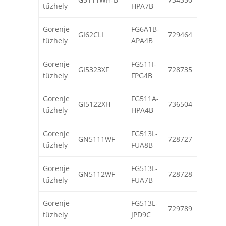
tűzhely
HPA7B
Gorenje
FG6A1B-
GI62CLI
729464
tűzhely
APA4B
Gorenje
FG511I-
GI5323XF
728735
tűzhely
FPG4B
Gorenje
FG511A-
GI5122XH
736504
tűzhely
HPA4B
Gorenje
FG513L-
GN5111WF
728727
tűzhely
FUA8B
Gorenje
FG513L-
GN5112WF
728728
tűzhely
FUA7B
Gorenje
FG513L-
729789
tűzhely
JPD9C