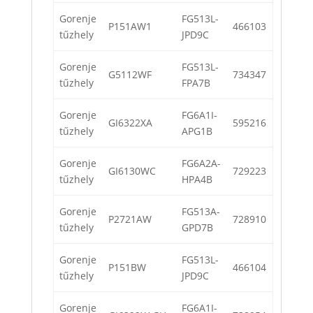
Gorenje
FG513L-
P151AW1
466103
tűzhely
JPD9C
Gorenje
FG513L-
G5112WF
734347
tűzhely
FPA7B
Gorenje
FG6A1I-
GI6322XA
595216
tűzhely
APG1B
Gorenje
FG6A2A-
GI6130WC
729223
tűzhely
HPA4B
Gorenje
FG513A-
P2721AW
728910
tűzhely
GPD7B
Gorenje
FG513L-
P151BW
466104
tűzhely
JPD9C
Gorenje
FG6A1I-