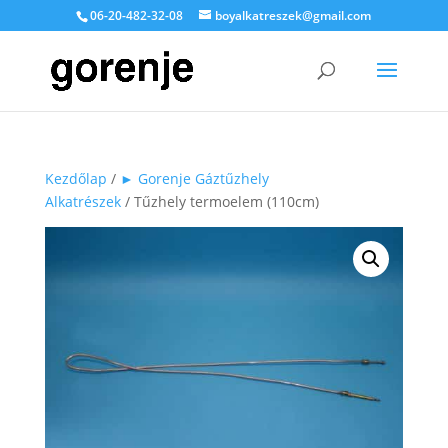
06-20-482-32-08
boyalkatreszek@gmail.com
Kezdőlap
/
► Gorenje Gáztűzhely
Alkatrészek
/ Tűzhely termoelem (110cm)