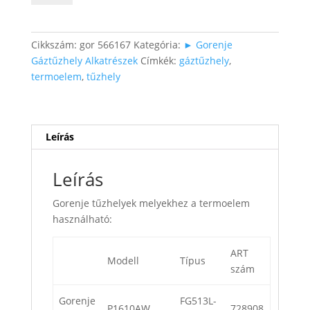
(110cm)
mennyiség
Cikkszám:
gor 566167
Kategória:
► Gorenje
Gáztűzhely Alkatrészek
Címkék:
gáztűzhely
,
termoelem
,
tűzhely
Leírás
Leírás
Gorenje tűzhelyek melyekhez a termoelem
használható:
ART
Modell
Típus
szám
Gorenje
FG513L-
P1610AW
728908