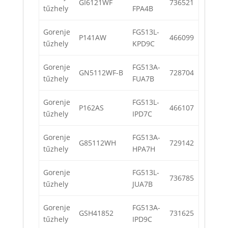
GI6121WF
736521
tűzhely
FPA4B
Gorenje
FG513L-
P141AW
466099
tűzhely
KPD9C
Gorenje
FG513A-
GN5112WF-B
728704
tűzhely
FUA7B
Gorenje
FG513L-
P162AS
466107
tűzhely
IPD7C
Gorenje
FG513A-
G85112WH
729142
tűzhely
HPA7H
Gorenje
FG513L-
736785
tűzhely
JUA7B
Gorenje
FG513A-
GSH41852
731625
tűzhely
IPD9C