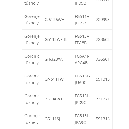
tűzhely
IPD9B
Gorenje
FG511A-
GI5126WH
729995
tűzhely
JPG5B
Gorenje
FG513A-
G5112WF-B
728662
tűzhely
FPA8B
Gorenje
FG6A1I-
GI6323XA
736561
tűzhely
APG4B
Gorenje
FG513L-
GN5111WJ
591315
tűzhely
JUA9C
Gorenje
FG513L-
P140AW1
731271
tűzhely
JPD9C
Gorenje
FG513L-
G5111SJ
591316
tűzhely
JPA9C