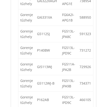
GI6322XAGH
738954
tűzhely
APG1E
Gorenje
FG6A2I-
GI6331XA
588950
tűzhely
APG1B
Gorenje
FG513L-
G5112SJ
591323
tűzhely
JPA8C
Gorenje
FG513L-
P140BW
731272
tűzhely
JPD9C
Gorenje
FG511A-
GI5113WJ
729926
tűzhely
JPA2B
Gorenje
FG513L-
G5112WJ-B
734371
tűzhely
JPA9B
Gorenje
FG513L-
P162AB
466105
tűzhely
IPD9C