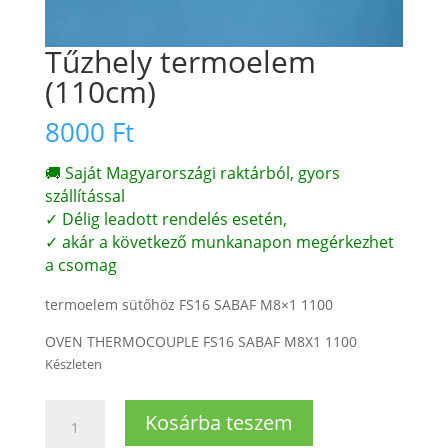
Tűzhely termoelem
(110cm)
8000
Ft
🚚 Saját Magyarországi raktárból, gyors
szállítással
✓ Délig leadott rendelés esetén,
✓ akár a következő munkanapon megérkezhet
a csomag
termoelem sütőhöz FS16 SABAF M8×1 1100
OVEN THERMOCOUPLE FS16 SABAF M8X1 1100
Készleten
Tűzhely
Kosárba teszem
termoelem