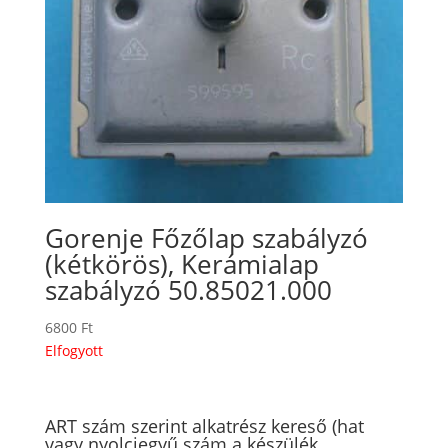
Gorenje Főzőlap szabályzó
(kétkörös), Kerámialap
szabályzó 50.85021.000
6800
Ft
Elfogyott
ART szám szerint alkatrész kereső (hat
vagy nyolcjegyű szám a készülék