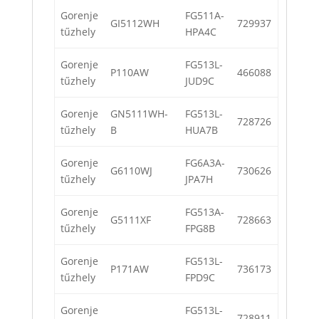
Gorenje
FG511A-
GI5112WH
729937
tűzhely
HPA4C
Gorenje
FG513L-
P110AW
466088
tűzhely
JUD9C
Gorenje
GN5111WH-
FG513L-
728726
tűzhely
B
HUA7B
Gorenje
FG6A3A-
G6110WJ
730626
tűzhely
JPA7H
Gorenje
FG513A-
G5111XF
728663
tűzhely
FPG8B
Gorenje
FG513L-
P171AW
736173
tűzhely
FPD9C
Gorenje
FG513L-
728911