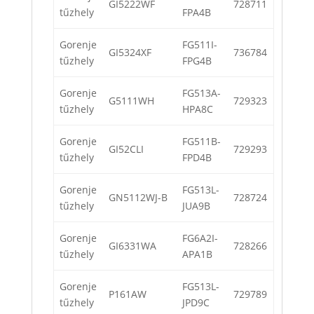
GI5222WF
728711
tűzhely
FPA4B
Gorenje
FG511I-
GI5324XF
736784
tűzhely
FPG4B
Gorenje
FG513A-
G5111WH
729323
tűzhely
HPA8C
Gorenje
FG511B-
GI52CLI
729293
tűzhely
FPD4B
Gorenje
FG513L-
GN5112WJ-B
728724
tűzhely
JUA9B
Gorenje
FG6A2I-
GI6331WA
728266
tűzhely
APA1B
Gorenje
FG513L-
P161AW
729789
tűzhely
JPD9C