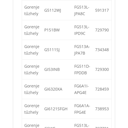
Gorenje
FG513L-
G5112WJ
591317
tűzhely
JPA8C
Gorenje
FG513L-
P151BW
729790
tűzhely
IPD9C
Gorenje
FG513A-
G5111SJ
734348
tűzhely
JPA7B
Gorenje
FG511D-
GI53INB
729300
tűzhely
FPDDB
Gorenje
FG6A1I-
GI6320XA
728459
tűzhely
APG4E
Gorenje
FG6A1A-
GI6121SFGH
738953
tűzhely
FPG4E
Gorenje
FG513L-