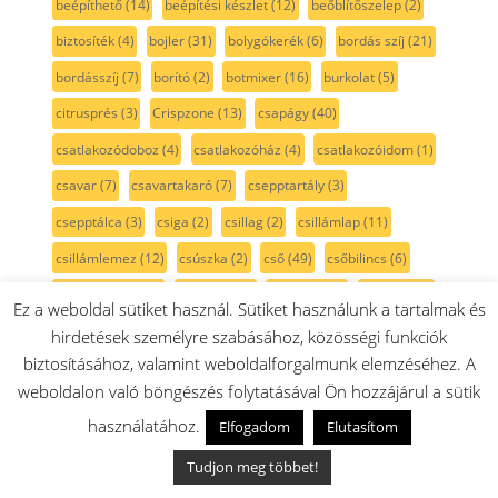
beépíthető
(14)
beépítési készlet
(12)
beőblítőszelep
(2)
biztosíték
(4)
bojler
(31)
bolygókerék
(6)
bordás szíj
(21)
bordásszíj
(7)
borító
(2)
botmixer
(16)
burkolat
(5)
citrusprés
(3)
Crispzone
(13)
csapágy
(40)
csatlakozódoboz
(4)
csatlakozóház
(4)
csatlakozóidom
(1)
csavar
(7)
csavartakaró
(7)
csepptartály
(3)
csepptálca
(3)
csiga
(2)
csillag
(2)
csillámlap
(11)
csillámlemez
(12)
csúszka
(2)
cső
(49)
csőbilincs
(6)
csőcsatlakozó
(4)
csőcsonk
(3)
csőtoldat
(1)
Cyclonic
(7)
Ez a weboldal sütiket használ. Sütiket használunk a tartalmak és
dagasztó
(10)
dagasztólapát
(5)
dagasztószár
(8)
hirdetések személyre szabásához, közösségi funkciók
biztosításához, valamint weboldalforgalmunk elemzéséhez. A
dekorcsík
(3)
digitális
(1)
digitális hőmérő
(3)
dióda
(3)
weboldalon való böngészés folytatásával Ön hozzájárul a sütik
diódaráló
(1)
dobborda
(3)
doboz
(31)
dobtartó
(2)
használatához.
Elfogadom
Elutasítom
dobtömítés
(1)
drótpolc
(9)
dugó
(1)
díszléc
(5)
E14
(1)
Tudjon meg többet!
edény
(5)
egyszintes
(7)
elektronika
(13)
elektróda
(8)