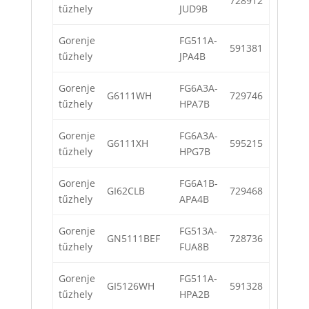
728912
tűzhely
JUD9B
Gorenje
FG511A-
591381
tűzhely
JPA4B
Gorenje
FG6A3A-
G6111WH
729746
tűzhely
HPA7B
Gorenje
FG6A3A-
G6111XH
595215
tűzhely
HPG7B
Gorenje
FG6A1B-
GI62CLB
729468
tűzhely
APA4B
Gorenje
FG513A-
GN5111BEF
728736
tűzhely
FUA8B
Gorenje
FG511A-
GI5126WH
591328
tűzhely
HPA2B