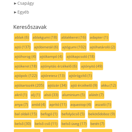
►Csapágy
►Egyéb
Keresőszavak
ablak
(6)
ablakgumi
(18)
ablakkeret
(16)
adapter
(1)
ajtó
(137)
ajtóbimetál
(6)
ajtógumi
(102)
ajtóhatároló
(2)
ajtóhorog
(4)
ajtókampó
(4)
ajtókapcsoló
(18)
ajtókeret
(18)
ajtónyitás érzékelő
(6)
ajtónyitó
(49)
ajtópolc
(122)
ajtóretesz
(13)
ajtórögzítő
(1)
ajtótartozék
(205)
ajtózár
(34)
ajtó érzékelő
(9)
akku
(12)
akril
(1)
alj
(1)
alsó
(33)
aluminium
(5)
alátét
(7)
anya
(7)
anód
(4)
aprító
(11)
aquastop
(4)
aszaló
(1)
bal oldali
(15)
befogó
(1)
befolyócső
(5)
bekötődoboz
(9)
belső
(30)
belső cső
(11)
belső üveg
(17)
betét
(7)