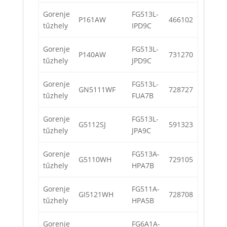
Gorenje
FG513L-
P161AW
466102
tűzhely
IPD9C
Gorenje
FG513L-
P140AW
731270
tűzhely
JPD9C
Gorenje
FG513L-
GN5111WF
728727
tűzhely
FUA7B
Gorenje
FG513L-
G5112SJ
591323
tűzhely
JPA9C
Gorenje
FG513A-
G5110WH
729105
tűzhely
HPA7B
Gorenje
FG511A-
GI5121WH
728708
tűzhely
HPA5B
Gorenje
FG6A1A-