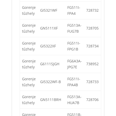
Gorenje
FG511I-
GI5321WF
728732
tűzhely
FPA4
Gorenje
FG513A-
GN5111XF
728705
tűzhely
FUG7B
Gorenje
FG511I-
GI5322XF
728734
tűzhely
FPG1B
Gorenje
FG6A3A-
G6111SJGH
738952
tűzhely
JPG7E
Gorenje
FG511I-
GI5322WF-B
728733
tűzhely
FPA4B
Gorenje
FG513A-
GN5111BRH
728706
tűzhely
HUA7B
Gorenje
FG511B-