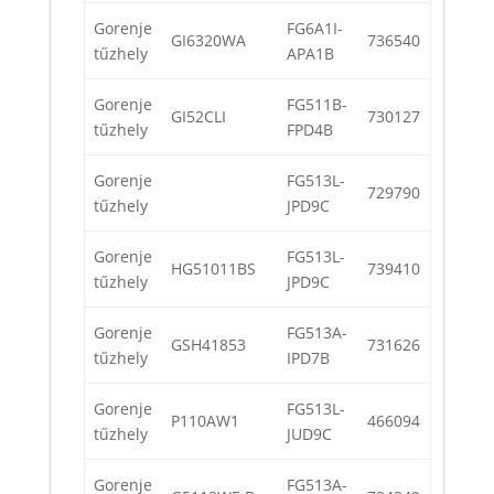
Gorenje
FG6A1I-
GI6320WA
736540
tűzhely
APA1B
Gorenje
FG511B-
GI52CLI
730127
tűzhely
FPD4B
Gorenje
FG513L-
729790
tűzhely
JPD9C
Gorenje
FG513L-
HG51011BS
739410
tűzhely
JPD9C
Gorenje
FG513A-
GSH41853
731626
tűzhely
IPD7B
Gorenje
FG513L-
P110AW1
466094
tűzhely
JUD9C
Gorenje
FG513A-