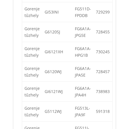
Gorenje
FG511D-
GI53INI
729299
tűzhely
FPDDB
Gorenje
FG6A1A-
G6120SJ
728455
tűzhely
JPG5E
Gorenje
FG6A1A-
GI6121XH
730245
tűzhely
HPG1B
Gorenje
FG6A1A-
G6120WJ
728457
tűzhely
JPA5E
Gorenje
FG6A1A-
GI6121WJ
738983
tűzhely
JPA4H
Gorenje
FG513L-
G5112WJ
591318
tűzhely
JPA9F
Gorenje
FG511I-