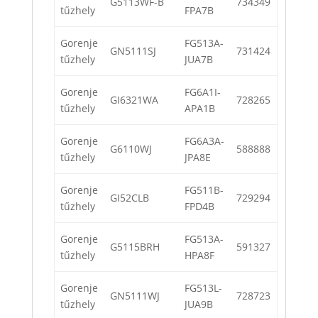
G5113WF-B
734349
tűzhely
FPA7B
Gorenje
FG513A-
GN5111SJ
731424
tűzhely
JUA7B
Gorenje
FG6A1I-
GI6321WA
728265
tűzhely
APA1B
Gorenje
FG6A3A-
G6110WJ
588888
tűzhely
JPA8E
Gorenje
FG511B-
GI52CLB
729294
tűzhely
FPD4B
Gorenje
FG513A-
G5115BRH
591327
tűzhely
HPA8F
Gorenje
FG513L-
GN5111WJ
728723
tűzhely
JUA9B