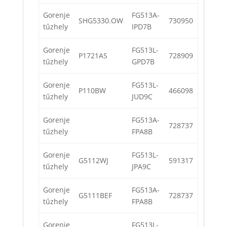
Gorenje
FG513A-
SHG5330.OW
730950
tűzhely
IPD7B
Gorenje
FG513L-
P1721AS
728909
tűzhely
GPD7B
Gorenje
FG513L-
P110BW
466098
tűzhely
JUD9C
Gorenje
FG513A-
728737
tűzhely
FPA8B
Gorenje
FG513L-
G5112WJ
591317
tűzhely
JPA9C
Gorenje
FG513A-
G5111BEF
728737
tűzhely
FPA8B
Gorenje
FG513L-