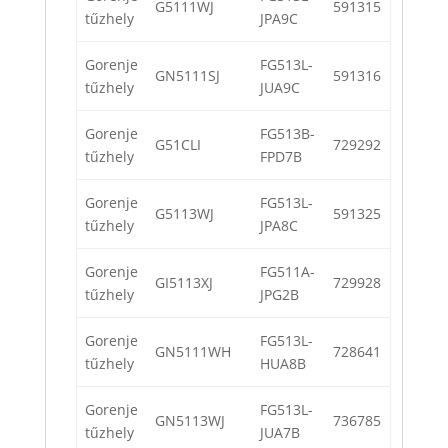
G5111WJ
591315
tűzhely
JPA9C
Gorenje
FG513L-
GN5111SJ
591316
tűzhely
JUA9C
Gorenje
FG513B-
G51CLI
729292
tűzhely
FPD7B
Gorenje
FG513L-
G5113WJ
591325
tűzhely
JPA8C
Gorenje
FG511A-
GI5113XJ
729928
tűzhely
JPG2B
Gorenje
FG513L-
GN5111WH
728641
tűzhely
HUA8B
Gorenje
FG513L-
GN5113WJ
736785
tűzhely
JUA7B