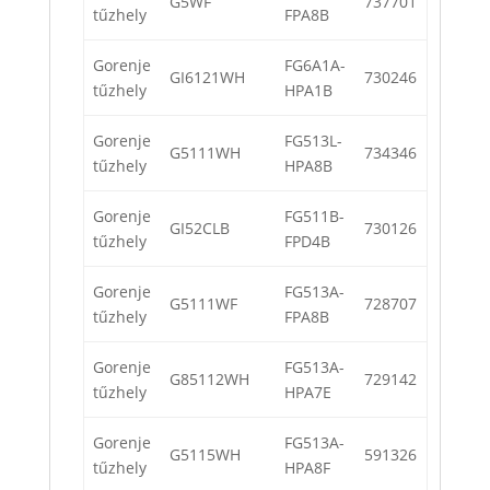
G5WF
737701
tűzhely
FPA8B
Gorenje
FG6A1A-
GI6121WH
730246
tűzhely
HPA1B
Gorenje
FG513L-
G5111WH
734346
tűzhely
HPA8B
Gorenje
FG511B-
GI52CLB
730126
tűzhely
FPD4B
Gorenje
FG513A-
G5111WF
728707
tűzhely
FPA8B
Gorenje
FG513A-
G85112WH
729142
tűzhely
HPA7E
Gorenje
FG513A-
G5115WH
591326
tűzhely
HPA8F