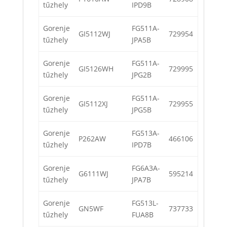
tűzhely
IPD9B
Gorenje
FG511A-
GI5112WJ
729954
tűzhely
JPA5B
Gorenje
FG511A-
GI5126WH
729995
tűzhely
JPG2B
Gorenje
FG511A-
GI5112XJ
729955
tűzhely
JPG5B
Gorenje
FG513A-
P262AW
466106
tűzhely
IPD7B
Gorenje
FG6A3A-
G6111WJ
595214
tűzhely
JPA7B
Gorenje
FG513L-
GN5WF
737733
tűzhely
FUA8B