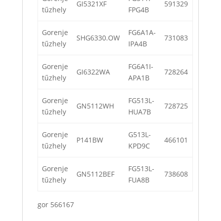
GI5321XF
591329
tűzhely
FPG4B
Gorenje
FG6A1A-
SHG6330.OW
731083
tűzhely
IPA4B
Gorenje
FG6A1I-
GI6322WA
728264
tűzhely
APA1B
Gorenje
FG513L-
GN5112WH
728725
tűzhely
HUA7B
Gorenje
G513L-
P141BW
466101
tűzhely
KPD9C
Gorenje
FG513L-
GN5112BEF
738608
tűzhely
FUA8B
gor 566167