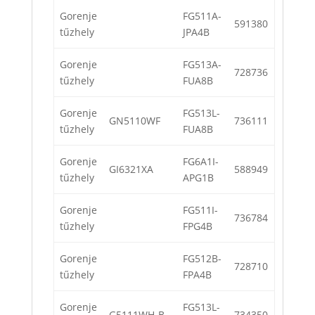
Gorenje
FG511A-
591380
tűzhely
JPA4B
Gorenje
FG513A-
728736
tűzhely
FUA8B
Gorenje
FG513L-
GN5110WF
736111
tűzhely
FUA8B
Gorenje
FG6A1I-
GI6321XA
588949
tűzhely
APG1B
Gorenje
FG511I-
736784
tűzhely
FPG4B
Gorenje
FG512B-
728710
tűzhely
FPA4B
Gorenje
FG513L-
G5111WH-B
734350