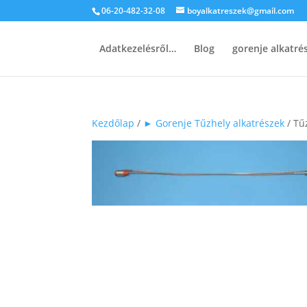
06-20-482-32-08
boyalkatreszek@gmail.com
Adatkezelésről…
Blog
gorenje alkatr
Kezdőlap
/
► Gorenje Tűzhely alkatrészek
/ Tű