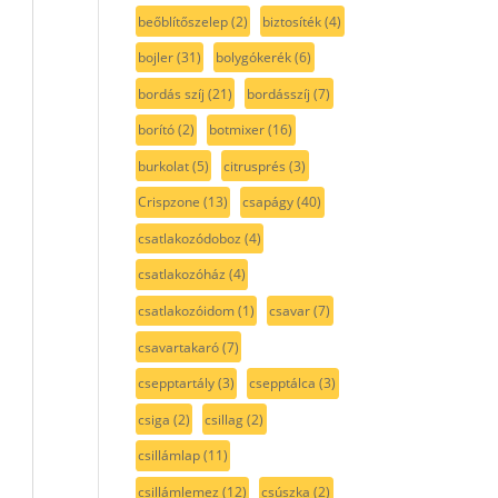
beőblítőszelep
(2)
biztosíték
(4)
bojler
(31)
bolygókerék
(6)
bordás szíj
(21)
bordásszíj
(7)
borító
(2)
botmixer
(16)
burkolat
(5)
citrusprés
(3)
Crispzone
(13)
csapágy
(40)
csatlakozódoboz
(4)
csatlakozóház
(4)
csatlakozóidom
(1)
csavar
(7)
csavartakaró
(7)
csepptartály
(3)
csepptálca
(3)
csiga
(2)
csillag
(2)
csillámlap
(11)
csillámlemez
(12)
csúszka
(2)