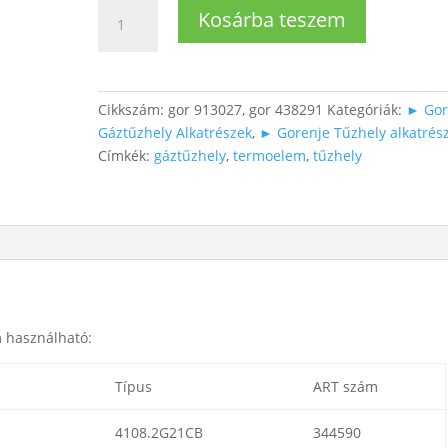
Tűzhely
Kosárba teszem
termoelem
(35cm)
mennyiség
Cikkszám:
gor 913027, gor 438291
Kategóriák:
► Gor
Gáztűzhely Alkatrészek
,
► Gorenje Tűzhely alkatrés
Címkék:
gáztűzhely
,
termoelem
,
tűzhely
 használható:
Típus
ART szám
4108.2G21CB
344590