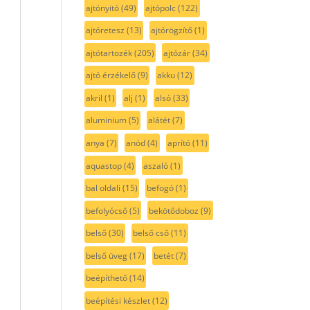
ajtónyitó
(49)
ajtópolc
(122)
ajtóretesz
(13)
ajtórögzítő
(1)
ajtótartozék
(205)
ajtózár
(34)
ajtó érzékelő
(9)
akku
(12)
akril
(1)
alj
(1)
alsó
(33)
aluminium
(5)
alátét
(7)
anya
(7)
anód
(4)
aprító
(11)
aquastop
(4)
aszaló
(1)
bal oldali
(15)
befogó
(1)
befolyócső
(5)
bekötődoboz
(9)
belső
(30)
belső cső
(11)
belső üveg
(17)
betét
(7)
beépíthető
(14)
beépítési készlet
(12)