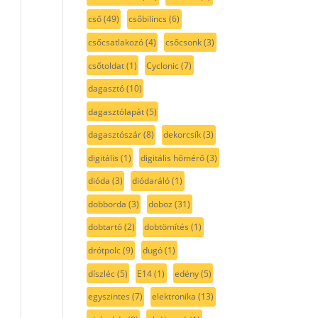
cső
(49)
csőbilincs
(6)
csőcsatlakozó
(4)
csőcsonk
(3)
csőtoldat
(1)
Cyclonic
(7)
dagasztó
(10)
dagasztólapát
(5)
dagasztószár
(8)
dekorcsík
(3)
digitális
(1)
digitális hőmérő
(3)
dióda
(3)
diódaráló
(1)
dobborda
(3)
doboz
(31)
dobtartó
(2)
dobtömítés
(1)
drótpolc
(9)
dugó
(1)
díszléc
(5)
E14
(1)
edény
(5)
egyszintes
(7)
elektronika
(13)