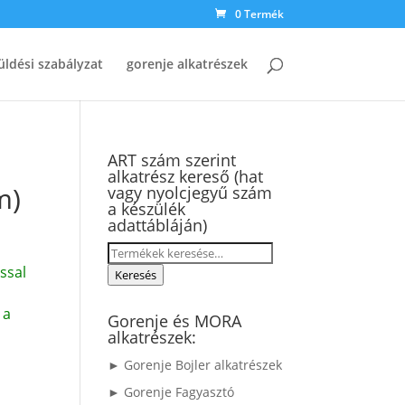
0 Termék
üldési szabályzat
gorenje alkatrészek
ART szám szerint
alkatrész kereső (hat
m)
vagy nyolcjegyű szám
a készülék
adattábláján)
Keresés
ssal
a
Keresés
következőre:
 a
Gorenje és MORA
alkatrészek:
► Gorenje Bojler alkatrészek
► Gorenje Fagyasztó