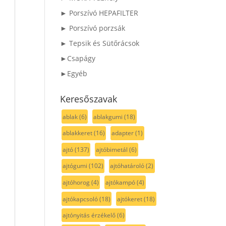
► Porszívó HEPAFILTER
► Porszívó porzsák
► Tepsik és Sütőrácsok
►Csapágy
►Egyéb
Keresőszavak
ablak
(6)
ablakgumi
(18)
ablakkeret
(16)
adapter
(1)
ajtó
(137)
ajtóbimetál
(6)
ajtógumi
(102)
ajtóhatároló
(2)
ajtóhorog
(4)
ajtókampó
(4)
ajtókapcsoló
(18)
ajtókeret
(18)
ajtónyitás érzékelő
(6)