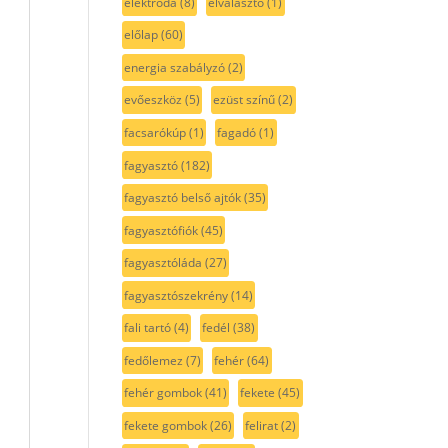
elektróda
(8)
elválasztó
(1)
előlap
(60)
energia szabályzó
(2)
evőeszköz
(5)
ezüst színű
(2)
facsarókúp
(1)
fagadó
(1)
fagyasztó
(182)
fagyasztó belső ajtók
(35)
fagyasztófiók
(45)
fagyasztóláda
(27)
fagyasztószekrény
(14)
fali tartó
(4)
fedél
(38)
fedőlemez
(7)
fehér
(64)
fehér gombok
(41)
fekete
(45)
fekete gombok
(26)
felirat
(2)