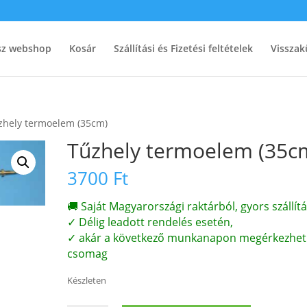
ész webshop
Kosár
Szállítási és Fizetési feltételek
Visszak
zhely termoelem (35cm)
Tűzhely termoelem (35c
3700
Ft
🚚 Saját Magyarországi raktárból, gyors szállítá
✓ Délig leadott rendelés esetén,
✓ akár a következő munkanapon megérkezhet
csomag
Készleten