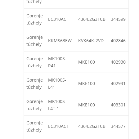
tűzhely
Gorenje
EC310AC
4364.2G31CB
344599
tűzhely
Gorenje
KKMS63EW
KVK64K-2VD
402846
tűzhely
Gorenje
MK100S-
MKE100
402930
tűzhely
R41
Gorenje
MK100S-
MKE100
402931
tűzhely
L41
Gorenje
MK100S-
MKE100
403301
tűzhely
L4T-1
Gorenje
EC310AC1
4364.2G21CB
344577
tűzhely