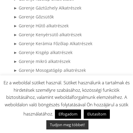
► Gorenje Gáztűzhely Alkatrészek
► Gorenje Gőzsütők
► Gorenje Hűtő alkatrészek
► Gorenje Kenyérsütő alkatrészek
► Gorenje Kerámia Főzőlap Alkatrészek
► Gorenje Kisgép alkatrészek
► Gorenje mikró alkatrészek
► Gorenje Mosogatógép alkatrészek
► Gorenje Mosógép alkatrészek
Ez a weboldal sütiket használ. Sütiket használunk a tartalmak és
► Gorenje páraelszívó
hirdetések személyre szabásához, közösségi funkciók
► Gorenje Porszívó alkatrészek
biztosításához, valamint weboldalforgalmunk elemzéséhez. A
weboldalon való böngészés folytatásával Ön hozzájárul a sütik
► Gorenje Szárítógép alkatrészek
használatához.
Elfogadom
Elutasítom
► Gorenje Tűzhely alkatrészek
► Hisense alkatrészek
Tudjon meg többet!
► HISENSE Klíma alkatrészek