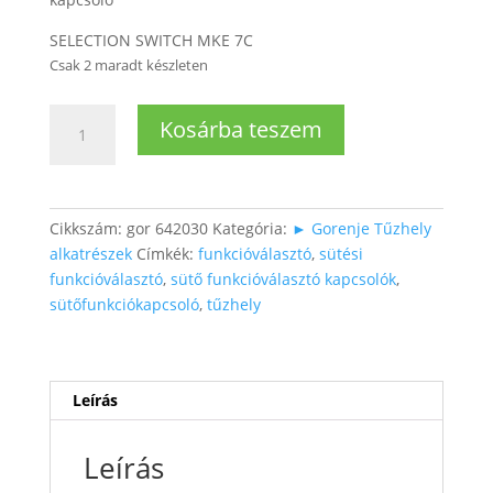
SELECTION SWITCH MKE 7C
Csak 2 maradt készleten
Tűzhelyhez
Kosárba teszem
funkcióválasztó
kapcsoló
mennyiség
Cikkszám:
gor 642030
Kategória:
► Gorenje Tűzhely
alkatrészek
Címkék:
funkcióválasztó
,
sütési
funkcióválasztó
,
sütő funkcióválasztó kapcsolók
,
sütőfunkciókapcsoló
,
tűzhely
Leírás
Leírás