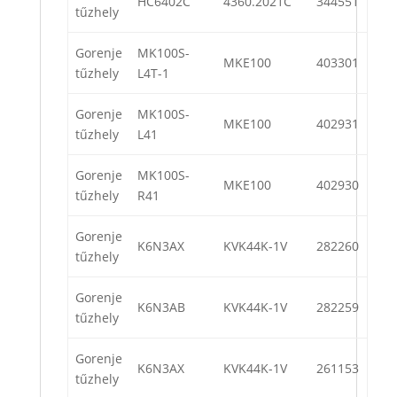
HC6402C
4360.2021C
344551
tűzhely
Gorenje
MK100S-
MKE100
403301
tűzhely
L4T-1
Gorenje
MK100S-
MKE100
402931
tűzhely
L41
Gorenje
MK100S-
MKE100
402930
tűzhely
R41
Gorenje
K6N3AX
KVK44K-1V
282260
tűzhely
Gorenje
K6N3AB
KVK44K-1V
282259
tűzhely
Gorenje
K6N3AX
KVK44K-1V
261153
tűzhely