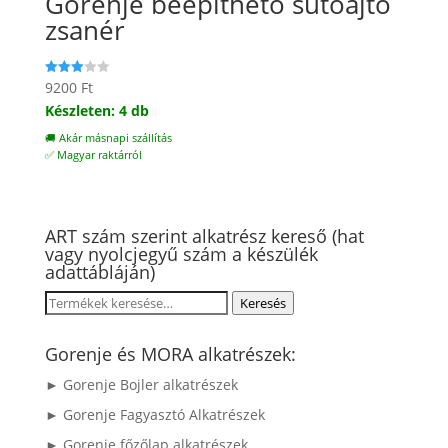
Gorenje beépíthető sütőajtó
zsanér
9200
Ft
Értékelé
s:
Készleten: 4 db
3.00
/ 5
🚚 Akár másnapi szállítás
✅ Magyar raktárról
ART szám szerint alkatrész kereső (hat
vagy nyolcjegyű szám a készülék
adattábláján)
Keresés
Keresés
a
következőre:
Gorenje és MORA alkatrészek:
► Gorenje Bojler alkatrészek
► Gorenje Fagyasztó Alkatrészek
► Gorenje főzőlap alkatrészek