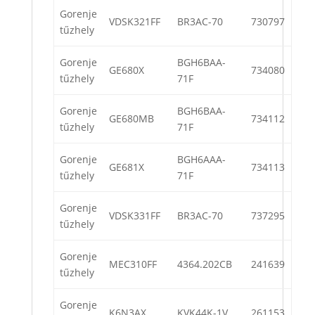
Gorenje
VDSK321FF
BR3AC-70
730797
tűzhely
Gorenje
BGH6BAA-
GE680X
734080
tűzhely
71F
Gorenje
BGH6BAA-
GE680MB
734112
tűzhely
71F
Gorenje
BGH6AAA-
GE681X
734113
tűzhely
71F
Gorenje
VDSK331FF
BR3AC-70
737295
tűzhely
Gorenje
MEC310FF
4364.202CB
241639
tűzhely
Gorenje
K6N3AX
KVK44K-1V
261153