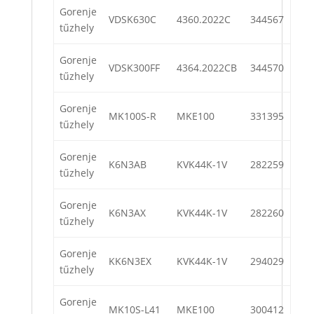
Gorenje
VDSK630C
4360.2022C
344567
tűzhely
Gorenje
VDSK300FF
4364.2022CB
344570
tűzhely
Gorenje
MK100S-R
MKE100
331395
tűzhely
Gorenje
K6N3AB
KVK44K-1V
282259
tűzhely
Gorenje
K6N3AX
KVK44K-1V
282260
tűzhely
Gorenje
KK6N3EX
KVK44K-1V
294029
tűzhely
Gorenje
MK10S-L41
MKE100
300412