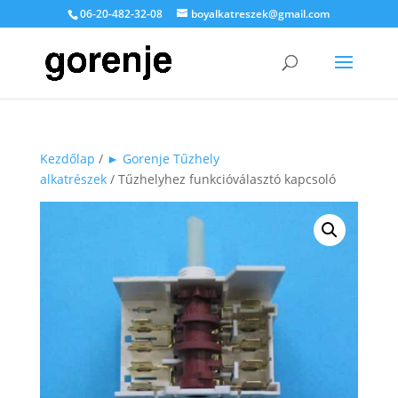
06-20-482-32-08
boyalkatreszek@gmail.com
Kezdőlap
/
► Gorenje Tűzhely
alkatrészek
/ Tűzhelyhez funkcióválasztó kapcsoló