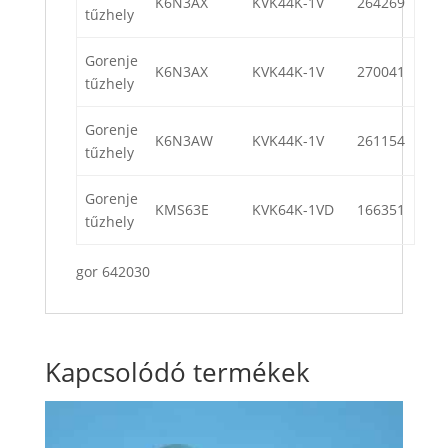
K6N3AX
KVK44K-1V
264269
tűzhely
Gorenje
K6N3AX
KVK44K-1V
270041
tűzhely
Gorenje
K6N3AW
KVK44K-1V
261154
tűzhely
Gorenje
KMS63E
KVK64K-1VD
166351
tűzhely
gor 642030
Kapcsolódó termékek