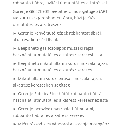
robbantott ábra, javítási útmutatók és alkatrészek
Gorenje GI642E90X beépíthető mosogatógép (ART
No:20011937)- robbantott ábra, házi javítási
útmutatók, és alkatrészek
► Gorenje kenyérsütő gépek robbantott ábrái,
alkatrész keresési listák
► Beépíthető gáz főzőlapok műszaki rajzai,
használati útmutatói és alkatrész keresési listái
► Beépíthető mikrohullámú sütők műszaki rajzai,
használati útmutatói és alkatrész keresés
► Mikrohullámú sütők leírásai, műszaki rajzai,
alkatrész keresésben segítség
► Gorenje Side by Side hűtők robbantott ábrái,
használati útmutaóti és alkatrész kereséshez lista
► Gorenje porszívók használati útmutatói,
robbantott ábrái és alkatrész keresés
► Miért rázkódik és vándorol a Gorenje mosógép?