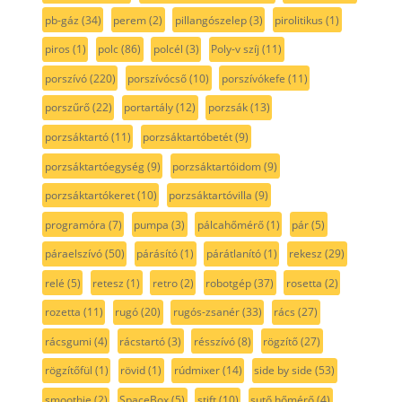
pb-gáz
(34)
perem
(2)
pillangószelep
(3)
pirolitikus
(1)
piros
(1)
polc
(86)
polcél
(3)
Poly-v szíj
(11)
porszívó
(220)
porszívócső
(10)
porszívókefe
(11)
porszűrő
(22)
portartály
(12)
porzsák
(13)
porzsáktartó
(11)
porzsáktartóbetét
(9)
porzsáktartóegység
(9)
porzsáktartóidom
(9)
porzsáktartókeret
(10)
porzsáktartóvilla
(9)
programóra
(7)
pumpa
(3)
pálcahőmérő
(1)
pár
(5)
páraelszívó
(50)
párásító
(1)
párátlanító
(1)
rekesz
(29)
relé
(5)
retesz
(1)
retro
(2)
robotgép
(37)
rosetta
(2)
rozetta
(11)
rugó
(20)
rugós-zsanér
(33)
rács
(27)
rácsgumi
(4)
rácstartó
(3)
résszívó
(8)
rögzítő
(27)
rögzítőfül
(1)
rövid
(1)
rúdmixer
(14)
side by side
(53)
smoothie
(2)
SpaceBox
(5)
stift
(10)
sutő hőmérő
(4)