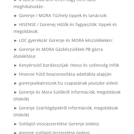
meghibásodás:
► Gorenje / MORA Tűzhely tippek és tanácsok:
► HISENSE / Gorenej Hűtők és fagyasztók: tippek és
megoldások:
► LOC gyerekzár Gorenje és MORA készülékeken:
► Gorenje és MORA Gázkészülékek PB gázra
átalakítása:
► Kenyérsütő bordásszíjak: Hossz és szélesség infók
► Hisense hűtő beazonosítása adattábla alapján
► gorenjealkatreszek.hu csapatának youtube videói
► Gorenje és Mora Sütőkről információk, megoldások
(Videók)
► Gorenje Szárítógépekről információk, megoldások
(Videók)
► Sütőajtó visszaszerelése Gorenje (video)
► gorenje sütőajtó leszerelése (video)