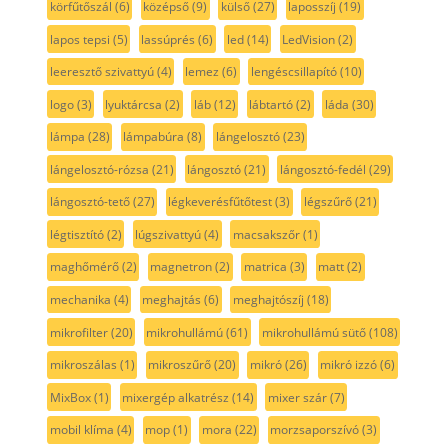
körfűtőszál
(6)
középső
(9)
külső
(27)
laposszíj
(19)
lapos tepsi
(5)
lassúprés
(6)
led
(14)
LedVision
(2)
leeresztő szivattyú
(4)
lemez
(6)
lengéscsillapító
(10)
logo
(3)
lyuktárcsa
(2)
láb
(12)
lábtartó
(2)
láda
(30)
lámpa
(28)
lámpabúra
(8)
lángelosztó
(23)
lángelosztó-rózsa
(21)
lángosztó
(21)
lángosztó-fedél
(29)
lángosztó-tető
(27)
légkeverésfűtőtest
(3)
légszűrő
(21)
légtisztító
(2)
lúgszivattyú
(4)
macsakszőr
(1)
maghőmérő
(2)
magnetron
(2)
matrica
(3)
matt
(2)
mechanika
(4)
meghajtás
(6)
meghajtószíj
(18)
mikrofilter
(20)
mikrohullámú
(61)
mikrohullámú sütő
(108)
mikroszálas
(1)
mikroszűrő
(20)
mikró
(26)
mikró izzó
(6)
MixBox
(1)
mixergép alkatrész
(14)
mixer szár
(7)
mobil klíma
(4)
mop
(1)
mora
(22)
morzsaporszívó
(3)