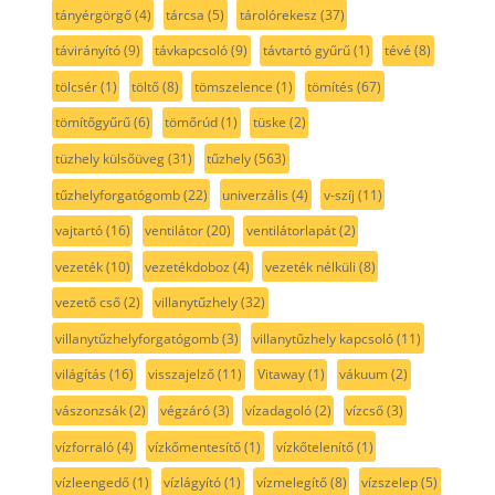
tányérgörgő
(4)
tárcsa
(5)
tárolórekesz
(37)
távirányító
(9)
távkapcsoló
(9)
távtartó gyűrű
(1)
tévé
(8)
tölcsér
(1)
töltő
(8)
tömszelence
(1)
tömítés
(67)
tömítőgyűrű
(6)
tömőrúd
(1)
tüske
(2)
tüzhely külsőüveg
(31)
tűzhely
(563)
tűzhelyforgatógomb
(22)
univerzális
(4)
v-szíj
(11)
vajtartó
(16)
ventilátor
(20)
ventilátorlapát
(2)
vezeték
(10)
vezetékdoboz
(4)
vezeték nélküli
(8)
vezető cső
(2)
villanytűzhely
(32)
villanytűzhelyforgatógomb
(3)
villanytűzhely kapcsoló
(11)
világítás
(16)
visszajelző
(11)
Vitaway
(1)
vákuum
(2)
vászonzsák
(2)
végzáró
(3)
vízadagoló
(2)
vízcső
(3)
vízforraló
(4)
vízkőmentesítő
(1)
vízkőtelenítő
(1)
vízleengedő
(1)
vízlágyító
(1)
vízmelegítő
(8)
vízszelep
(5)