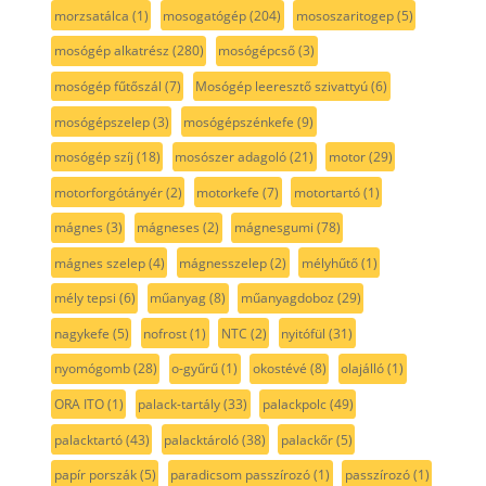
morzsatálca
(1)
mosogatógép
(204)
mososzaritogep
(5)
mosógép alkatrész
(280)
mosógépcső
(3)
mosógép fűtőszál
(7)
Mosógép leeresztő szivattyú
(6)
mosógépszelep
(3)
mosógépszénkefe
(9)
mosógép szíj
(18)
mosószer adagoló
(21)
motor
(29)
motorforgótányér
(2)
motorkefe
(7)
motortartó
(1)
mágnes
(3)
mágneses
(2)
mágnesgumi
(78)
mágnes szelep
(4)
mágnesszelep
(2)
mélyhűtő
(1)
mély tepsi
(6)
műanyag
(8)
műanyagdoboz
(29)
nagykefe
(5)
nofrost
(1)
NTC
(2)
nyitófül
(31)
nyomógomb
(28)
o-gyűrű
(1)
okostévé
(8)
olajálló
(1)
ORA ITO
(1)
palack-tartály
(33)
palackpolc
(49)
palacktartó
(43)
palacktároló
(38)
palackőr
(5)
papír porszák
(5)
paradicsom passzírozó
(1)
passzírozó
(1)