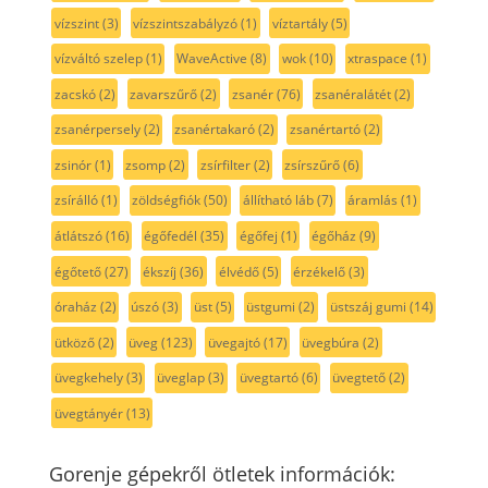
vízszint
(3)
vízszintszabályzó
(1)
víztartály
(5)
vízváltó szelep
(1)
WaveActive
(8)
wok
(10)
xtraspace
(1)
zacskó
(2)
zavarszűrő
(2)
zsanér
(76)
zsanéralátét
(2)
zsanérpersely
(2)
zsanértakaró
(2)
zsanértartó
(2)
zsinór
(1)
zsomp
(2)
zsírfilter
(2)
zsírszűrő
(6)
zsírálló
(1)
zöldségfiók
(50)
állítható láb
(7)
áramlás
(1)
átlátszó
(16)
égőfedél
(35)
égőfej
(1)
égőház
(9)
égőtető
(27)
ékszíj
(36)
élvédő
(5)
érzékelő
(3)
óraház
(2)
úszó
(3)
üst
(5)
üstgumi
(2)
üstszáj gumi
(14)
ütköző
(2)
üveg
(123)
üvegajtó
(17)
üvegbúra
(2)
üvegkehely
(3)
üveglap
(3)
üvegtartó
(6)
üvegtető
(2)
üvegtányér
(13)
Gorenje gépekről ötletek információk: