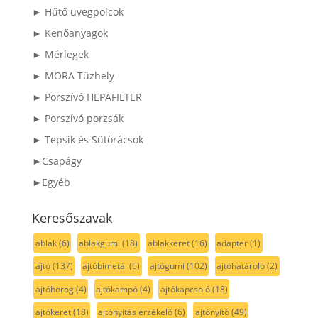
► Hűtő üvegpolcok
► Kenőanyagok
► Mérlegek
► MORA Tűzhely
► Porszívó HEPAFILTER
► Porszívó porzsák
► Tepsik és Sütőrácsok
►Csapágy
►Egyéb
Keresőszavak
ablak
(6)
ablakgumi
(18)
ablakkeret
(16)
adapter
(1)
ajtó
(137)
ajtóbimetál
(6)
ajtógumi
(102)
ajtóhatároló
(2)
ajtóhorog
(4)
ajtókampó
(4)
ajtókapcsoló
(18)
ajtókeret
(18)
ajtónyitás érzékelő
(6)
ajtónyitó
(49)