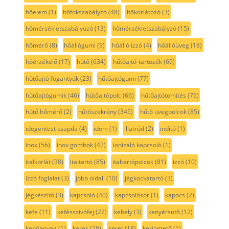
hőelem
(1)
hőfokszabályzó
(48)
hőkorlátozó
(3)
hőmérsékletszabályozó
(13)
hőmérsékletszabályzó
(15)
hőmérő
(8)
hőállógumi
(9)
hőálló izzó
(4)
hőállóüveg
(18)
hőérzékelő
(17)
hűtő
(634)
hűtőajtó-tartozék
(69)
hűtőajtó fogantyúk
(23)
hűtőajtógumi
(77)
hűtőajtógumik
(46)
hűtőajtópolc
(66)
hűtőajtótömítés
(76)
hűtő hőmérő
(2)
hűtőszekrény
(345)
hűtő üvegpolcok
(85)
idegentest csapda
(4)
idom
(1)
illatrúd
(2)
indító
(1)
inox
(56)
inox gombok
(42)
ionizáló kapcsoló
(1)
italkorlát
(38)
italtartó
(85)
italtartópolcok
(81)
izzó
(10)
izzó foglalat
(3)
jobb oldali
(10)
jégkockatartó
(3)
jégkészítő
(3)
kapcsoló
(40)
kapcsolósor
(1)
kapocs
(2)
kefe
(11)
kefésszívófej
(22)
kehely
(3)
kenyérsütő
(12)
kenőanyag
(1)
kerek
(28)
keret
(18)
keringtető
(1)