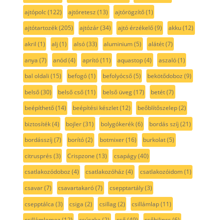
ajtópolc
(122)
ajtóretesz
(13)
ajtórögzítő
(1)
ajtótartozék
(205)
ajtózár
(34)
ajtó érzékelő
(9)
akku
(12)
akril
(1)
alj
(1)
alsó
(33)
aluminium
(5)
alátét
(7)
anya
(7)
anód
(4)
aprító
(11)
aquastop
(4)
aszaló
(1)
bal oldali
(15)
befogó
(1)
befolyócső
(5)
bekötődoboz
(9)
belső
(30)
belső cső
(11)
belső üveg
(17)
betét
(7)
beépíthető
(14)
beépítési készlet
(12)
beőblítőszelep
(2)
biztosíték
(4)
bojler
(31)
bolygókerék
(6)
bordás szíj
(21)
bordásszíj
(7)
borító
(2)
botmixer
(16)
burkolat
(5)
citrusprés
(3)
Crispzone
(13)
csapágy
(40)
csatlakozódoboz
(4)
csatlakozóház
(4)
csatlakozóidom
(1)
csavar
(7)
csavartakaró
(7)
csepptartály
(3)
csepptálca
(3)
csiga
(2)
csillag
(2)
csillámlap
(11)
csillámlemez
(12)
csúszka
(2)
cső
(49)
csőbilincs
(6)