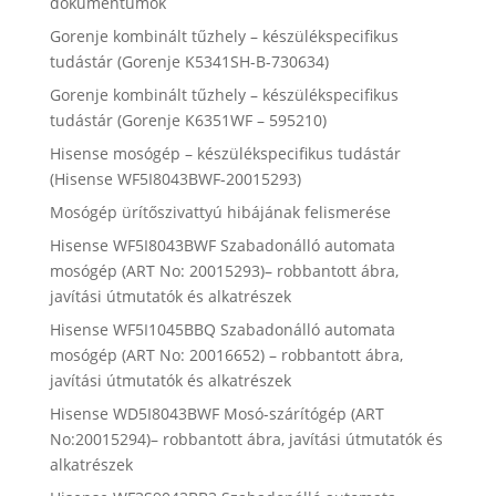
dokumentumok
Gorenje kombinált tűzhely – készülékspecifikus
tudástár (Gorenje K5341SH-B-730634)
Gorenje kombinált tűzhely – készülékspecifikus
tudástár (Gorenje K6351WF – 595210)
Hisense mosógép – készülékspecifikus tudástár
(Hisense WF5I8043BWF-20015293)
Mosógép ürítőszivattyú hibájának felismerése
Hisense WF5I8043BWF Szabadonálló automata
mosógép (ART No: 20015293)– robbantott ábra,
javítási útmutatók és alkatrészek
Hisense WF5I1045BBQ Szabadonálló automata
mosógép (ART No: 20016652) – robbantott ábra,
javítási útmutatók és alkatrészek
Hisense WD5I8043BWF Mosó-szárítógép (ART
No:20015294)– robbantott ábra, javítási útmutatók és
alkatrészek