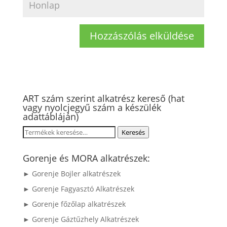
ART szám szerint alkatrész kereső (hat
vagy nyolcjegyű szám a készülék
adattábláján)
Keresés
Keresés
a
következőre:
Gorenje és MORA alkatrészek:
► Gorenje Bojler alkatrészek
► Gorenje Fagyasztó Alkatrészek
► Gorenje főzőlap alkatrészek
► Gorenje Gáztűzhely Alkatrészek