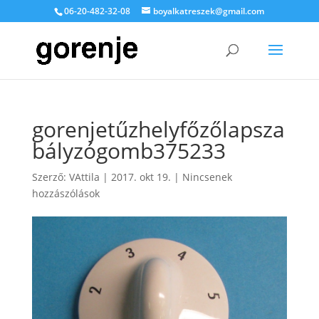
06-20-482-32-08
boyalkatreszek@gmail.com
gorenjetűzhelyfőzőlapsza
bályzógomb375233
Szerző:
VAttila
|
2017. okt 19.
|
Nincsenek
hozzászólások