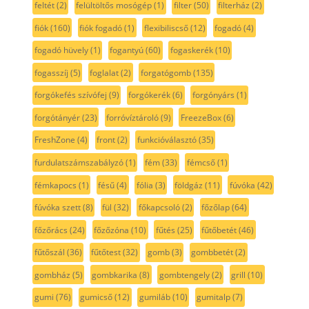
feltét
(2)
felültöltős mosógép
(1)
filter
(50)
filterház
(2)
fiók
(160)
fiók fogadó
(1)
flexibiliscső
(12)
fogadó
(4)
fogadó hüvely
(1)
fogantyú
(60)
fogaskerék
(10)
fogasszíj
(5)
foglalat
(2)
forgatógomb
(135)
forgókefés szívófej
(9)
forgókerék
(6)
forgónyárs
(1)
forgótányér
(23)
forróvíztároló
(9)
FreezeBox
(6)
FreshZone
(4)
front
(2)
funkcióválasztó
(35)
furdulatszámszabályzó
(1)
fém
(33)
fémcső
(1)
fémkapocs
(1)
fésű
(4)
fólia
(3)
földgáz
(11)
fúvóka
(42)
fúvóka szett
(8)
fül
(32)
főkapcsoló
(2)
főzőlap
(64)
főzőrács
(24)
főzőzóna
(10)
fűtés
(25)
fűtőbetét
(46)
fűtőszál
(36)
fűtőtest
(32)
gomb
(3)
gombbetét
(2)
gombház
(5)
gombkarika
(8)
gombtengely
(2)
grill
(10)
gumi
(76)
gumicső
(12)
gumiláb
(10)
gumitalp
(7)