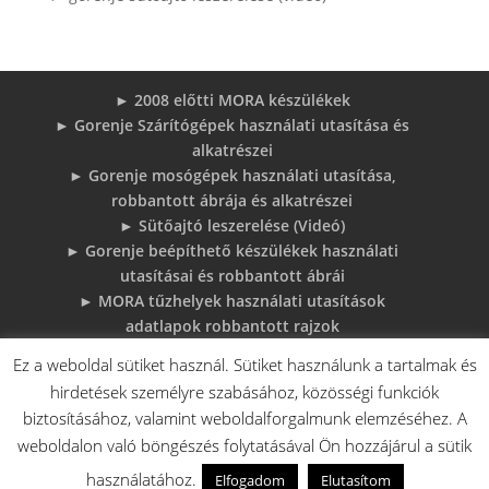
► 2008 előtti MORA készülékek
► Gorenje Szárítógépek használati utasítása és
alkatrészei
► Gorenje mosógépek használati utasítása,
robbantott ábrája és alkatrészei
► Sütőajtó leszerelése (Videó)
► Gorenje beépíthető készülékek használati
utasításai és robbantott ábrái
► MORA tűzhelyek használati utasítások
adatlapok robbantott rajzok
► Gorenje Bojler Vízkő problémák és
Ez a weboldal sütiket használ. Sütiket használunk a tartalmak és
megoldások
hirdetések személyre szabásához, közösségi funkciók
► 6 gyakori sütő hiba, és megoldások
biztosításához, valamint weboldalforgalmunk elemzéséhez. A
♦Gorenje Háztartásigépek adattábláiról:
weboldalon való böngészés folytatásával Ön hozzájárul a sütik
használatához.
Elfogadom
Elutasítom