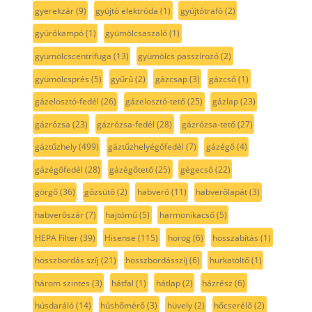
gyerekzár
(9)
gyújtó elektróda
(1)
gyújtótrafó
(2)
gyúrókampó
(1)
gyümölcsaszaló
(1)
gyümölcscentrifuga
(13)
gyümölcs passzírozó
(2)
gyümölcsprés
(5)
gyűrű
(2)
gázcsap
(3)
gázcső
(1)
gázelosztó-fedél
(26)
gázelosztó-tető
(25)
gázlap
(23)
gázrózsa
(23)
gázrózsa-fedél
(28)
gázrózsa-tető
(27)
gáztűzhely
(499)
gáztűzhelyégőfedél
(7)
gázégő
(4)
gázégőfedél
(28)
gázégőtető
(25)
gégecső
(22)
görgő
(36)
gőzsütő
(2)
habverő
(11)
habverőlapát
(3)
habverőszár
(7)
hajtómű
(5)
harmonikacső
(5)
HEPA Filter
(39)
Hisense
(115)
horog
(6)
hosszabítás
(1)
hosszbordás szíj
(21)
hosszbordásszíj
(6)
hurkatöltő
(1)
három szintes
(3)
hátfal
(1)
hátlap
(2)
házrész
(6)
húsdaráló
(14)
húshőmérő
(3)
hüvely
(2)
hőcserélő
(2)