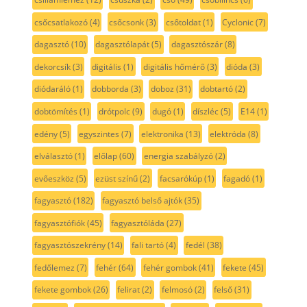
csőcsatlakozó
(4)
csőcsonk
(3)
csőtoldat
(1)
Cyclonic
(7)
dagasztó
(10)
dagasztólapát
(5)
dagasztószár
(8)
dekorcsík
(3)
digitális
(1)
digitális hőmérő
(3)
dióda
(3)
diódaráló
(1)
dobborda
(3)
doboz
(31)
dobtartó
(2)
dobtömítés
(1)
drótpolc
(9)
dugó
(1)
díszléc
(5)
E14
(1)
edény
(5)
egyszintes
(7)
elektronika
(13)
elektróda
(8)
elválasztó
(1)
előlap
(60)
energia szabályzó
(2)
evőeszköz
(5)
ezüst színű
(2)
facsarókúp
(1)
fagadó
(1)
fagyasztó
(182)
fagyasztó belső ajtók
(35)
fagyasztófiók
(45)
fagyasztóláda
(27)
fagyasztószekrény
(14)
fali tartó
(4)
fedél
(38)
fedőlemez
(7)
fehér
(64)
fehér gombok
(41)
fekete
(45)
fekete gombok
(26)
felirat
(2)
felmosó
(2)
felső
(31)