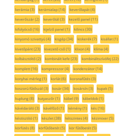
kerámia
(3)
kerámialap
(14)
keverőlapát
(4)
keverőszár
(2)
keverőtál
(3)
kezelő panel
(11)
kifolyócső
(16)
kijelző panel
(1)
kilincs
(30)
kinyomó szivattyú
(4)
kisgép
(34)
kiskerék
(7)
kisállat
(1)
kivetőpánt
(23)
kivezető cső
(1)
klixon
(4)
klíma
(4)
kolbásztöltő
(2)
kombinált kefe
(23)
kombináltszívófej
(22)
komplett
(16)
kompresszor
(4)
kondenzátor
(14)
konyhai mérleg
(1)
korlát
(6)
koronafűtés
(3)
koszorú fűtőszál
(3)
kosár
(34)
kosársín
(3)
kupak
(5)
kuplung
(8)
kutyaszőr
(1)
kábel
(9)
kábeldob
(1)
kávédaráló
(3)
kávéfőző
(1)
kémény
(1)
kés
(16)
késtisztító
(1)
készlet
(38)
kétszintes
(4)
kézimixer
(5)
körfütés
(8)
körfűtőbetét
(5)
kör fűtőbetét
(5)