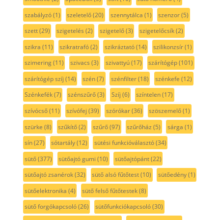
szabályzó
(1)
szeletelő
(20)
szennytálca
(1)
szenzor
(5)
szett
(29)
szigetelés
(2)
szigetelő
(3)
szigetelőcsík
(2)
szikra
(11)
szikratrafó
(2)
szikráztató
(14)
szilikonzsír
(1)
szimering
(11)
szivacs
(3)
szivattyú
(17)
szárítógép
(101)
szárítógép szíj
(14)
szén
(7)
szénfilter
(18)
szénkefe
(12)
Szénkefék
(7)
szénszűrő
(3)
Szíj
(6)
színtelen
(17)
szívócső
(11)
szívófej
(39)
szórókar
(36)
szöszemelő
(1)
szürke
(8)
szűkítő
(2)
szűrő
(97)
szűrőház
(5)
sárga
(1)
sín
(27)
sótartály
(12)
sütési funkcióválasztó
(34)
sütő
(377)
sütőajtó gumi
(10)
sütőajtópánt
(22)
sütőajtó zsanérok
(32)
sütő alsó fűtőtest
(10)
sütőedény
(1)
sütőelektronika
(4)
sütő felső fűtőtestek
(8)
sütő forgókapcsoló
(26)
sütőfunkciókapcsoló
(30)