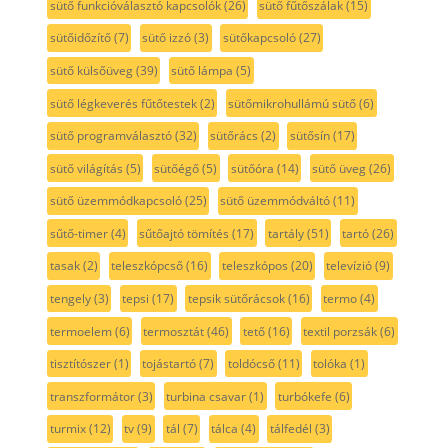
sütő funkcióválasztó kapcsolók
(26)
sütő fűtőszálak
(15)
sütőidőzítő
(7)
sütő izzó
(3)
sütőkapcsoló
(27)
sütő külsőüveg
(39)
sütő lámpa
(5)
sütő légkeverés fűtőtestek
(2)
sütőmikrohullámú sütő
(6)
sütő programválasztó
(32)
sütőrács
(2)
sütősín
(17)
sütő világítás
(5)
sütőégő
(5)
sütőóra
(14)
sütő üveg
(26)
sütő üzemmódkapcsoló
(25)
sütő üzemmódváltó
(11)
sűtő-timer
(4)
sűtőajtó tömítés
(17)
tartály
(51)
tartó
(26)
tasak
(2)
teleszkópcső
(16)
teleszkópos
(20)
televízió
(9)
tengely
(3)
tepsi
(17)
tepsik sütőrácsok
(16)
termo
(4)
termoelem
(6)
termosztát
(46)
tető
(16)
textil porzsák
(6)
tisztítószer
(1)
tojástartó
(7)
toldócső
(11)
tolóka
(1)
transzformátor
(3)
turbina csavar
(1)
turbókefe
(6)
turmix
(12)
tv
(9)
tál
(7)
tálca
(4)
tálfedél
(3)