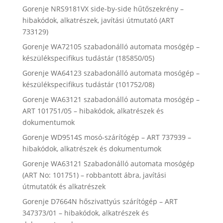
Gorenje NRS9181VX side-by-side hűtőszekrény –
hibakódok, alkatrészek, javítási útmutató (ART
733129)
Gorenje WA72105 szabadonálló automata mosógép –
készülékspecifikus tudástár (185850/05)
Gorenje WA64123 szabadonálló automata mosógép –
készülékspecifikus tudástár (101752/08)
Gorenje WA63121 szabadonálló automata mosógép –
ART 101751/05 – hibakódok, alkatrészek és
dokumentumok
Gorenje WD9514S mosó-szárítógép – ART 737939 –
hibakódok, alkatrészek és dokumentumok
Gorenje WA63121 Szabadonálló automata mosógép
(ART No: 101751) – robbantott ábra, javítási
útmutatók és alkatrészek
Gorenje D7664N hőszivattyús szárítógép – ART
347373/01 – hibakódok, alkatrészek és