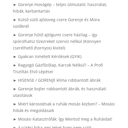
► Gorenje mosógép – teljes útmutató: használat,
hibák, karbantartás
► Külső sütő ajtóüveg csere Gorenje és Mora
sütőknél
► Gorenje hűtő ajtógumi csere házilag – így
spórolhatsz tízezreket szerviz nélkül (Könnyen
cserélhető (hornyos) kivitel)
► Gyakran Ismételt Kérdések (GYIK)
► Ragyogó Gázfőzőlap, Karcok Nélkül? – A Profi
Tisztítás Első Lépései
► HISENSE / GORENJE klíma robbantott ábrák
► Gorenje bojler robbantott ábrák, és használati
utasítások
► Miért károsodnak a ruhák mosás közben? – Mosási
hibák és megoldásaik
► Mosási Katasztrófák: Így Mentsd meg a Ruháidat!
► 4 sütési hiba ami lehet hogy nem sütő