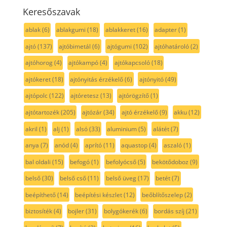
Keresőszavak
ablak
(6)
ablakgumi
(18)
ablakkeret
(16)
adapter
(1)
ajtó
(137)
ajtóbimetál
(6)
ajtógumi
(102)
ajtóhatároló
(2)
ajtóhorog
(4)
ajtókampó
(4)
ajtókapcsoló
(18)
ajtókeret
(18)
ajtónyitás érzékelő
(6)
ajtónyitó
(49)
ajtópolc
(122)
ajtóretesz
(13)
ajtórögzítő
(1)
ajtótartozék
(205)
ajtózár
(34)
ajtó érzékelő
(9)
akku
(12)
akril
(1)
alj
(1)
alsó
(33)
aluminium
(5)
alátét
(7)
anya
(7)
anód
(4)
aprító
(11)
aquastop
(4)
aszaló
(1)
bal oldali
(15)
befogó
(1)
befolyócső
(5)
bekötődoboz
(9)
belső
(30)
belső cső
(11)
belső üveg
(17)
betét
(7)
beépíthető
(14)
beépítési készlet
(12)
beőblítőszelep
(2)
biztosíték
(4)
bojler
(31)
bolygókerék
(6)
bordás szíj
(21)