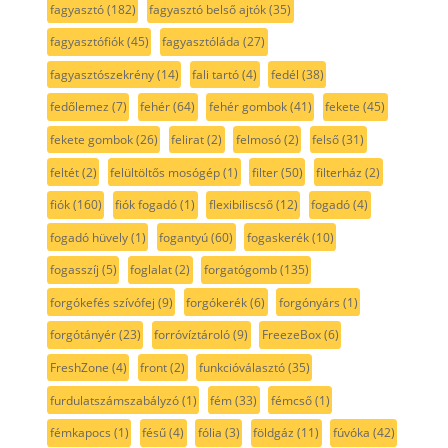
fagyasztó
(182)
fagyasztó belső ajtók
(35)
fagyasztófiók
(45)
fagyasztóláda
(27)
fagyasztószekrény
(14)
fali tartó
(4)
fedél
(38)
fedőlemez
(7)
fehér
(64)
fehér gombok
(41)
fekete
(45)
fekete gombok
(26)
felirat
(2)
felmosó
(2)
felső
(31)
feltét
(2)
felültöltős mosógép
(1)
filter
(50)
filterház
(2)
fiók
(160)
fiók fogadó
(1)
flexibiliscső
(12)
fogadó
(4)
fogadó hüvely
(1)
fogantyú
(60)
fogaskerék
(10)
fogasszíj
(5)
foglalat
(2)
forgatógomb
(135)
forgókefés szívófej
(9)
forgókerék
(6)
forgónyárs
(1)
forgótányér
(23)
forróvíztároló
(9)
FreezeBox
(6)
FreshZone
(4)
front
(2)
funkcióválasztó
(35)
furdulatszámszabályzó
(1)
fém
(33)
fémcső
(1)
fémkapocs
(1)
fésű
(4)
fólia
(3)
földgáz
(11)
fúvóka
(42)