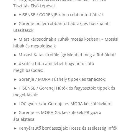
Tisztítás Első Lépései
► HISENSE / GORENJE klíma robbantott ábrák
► Gorenje bojler robbantott ábrák, és használati
utasítások
► Miért károsodnak a ruhák mosás közben? – Mosási
hibák és megoldásaik
► Mosási Katasztrófák: Így Mentsd meg a Ruháidat!
► 4 sütési hiba ami lehet hogy nem sütő
meghibásodás:
► Gorenje / MORA Tűzhely tippek és tanácsok:
► HISENSE / Gorenej Hűtők és fagyasztók: tippek és
megoldások:
► LOC gyerekzár Gorenje és MORA készülékeken:
► Gorenje és MORA Gázkészülékek PB gázra
átalakítása:
► Kenyérsütő bordásszíjak: Hossz és szélesség infók