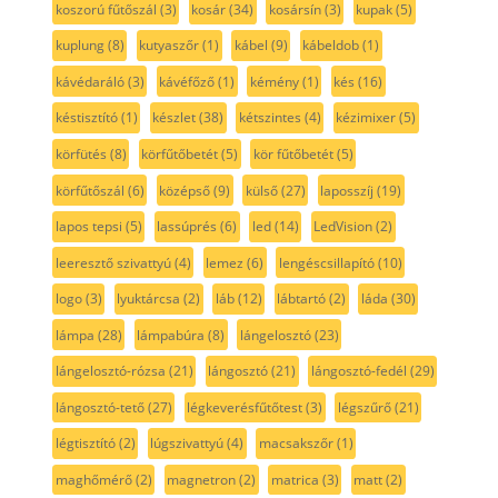
koszorú fűtőszál
(3)
kosár
(34)
kosársín
(3)
kupak
(5)
kuplung
(8)
kutyaszőr
(1)
kábel
(9)
kábeldob
(1)
kávédaráló
(3)
kávéfőző
(1)
kémény
(1)
kés
(16)
késtisztító
(1)
készlet
(38)
kétszintes
(4)
kézimixer
(5)
körfütés
(8)
körfűtőbetét
(5)
kör fűtőbetét
(5)
körfűtőszál
(6)
középső
(9)
külső
(27)
laposszíj
(19)
lapos tepsi
(5)
lassúprés
(6)
led
(14)
LedVision
(2)
leeresztő szivattyú
(4)
lemez
(6)
lengéscsillapító
(10)
logo
(3)
lyuktárcsa
(2)
láb
(12)
lábtartó
(2)
láda
(30)
lámpa
(28)
lámpabúra
(8)
lángelosztó
(23)
lángelosztó-rózsa
(21)
lángosztó
(21)
lángosztó-fedél
(29)
lángosztó-tető
(27)
légkeverésfűtőtest
(3)
légszűrő
(21)
légtisztító
(2)
lúgszivattyú
(4)
macsakszőr
(1)
maghőmérő
(2)
magnetron
(2)
matrica
(3)
matt
(2)