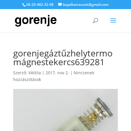
06-20-482-32-08
boyalkatreszek@gmail.com
gorenjegáztűzhelytermo
mágnestekercs639281
Szerző:
VAttila
|
2017. nov 2.
|
Nincsenek
hozzászólások