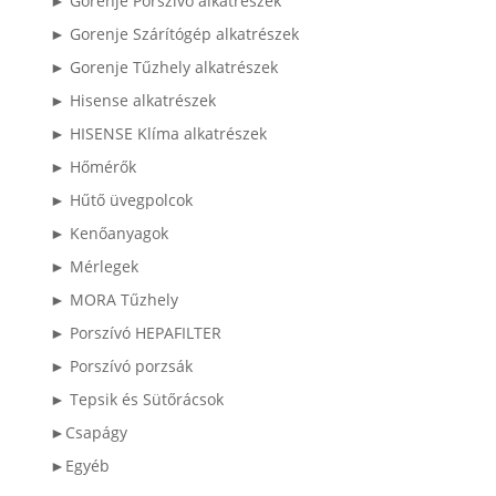
► Gorenje Porszívó alkatrészek
► Gorenje Szárítógép alkatrészek
► Gorenje Tűzhely alkatrészek
► Hisense alkatrészek
► HISENSE Klíma alkatrészek
► Hőmérők
► Hűtő üvegpolcok
► Kenőanyagok
► Mérlegek
► MORA Tűzhely
► Porszívó HEPAFILTER
► Porszívó porzsák
► Tepsik és Sütőrácsok
►Csapágy
►Egyéb