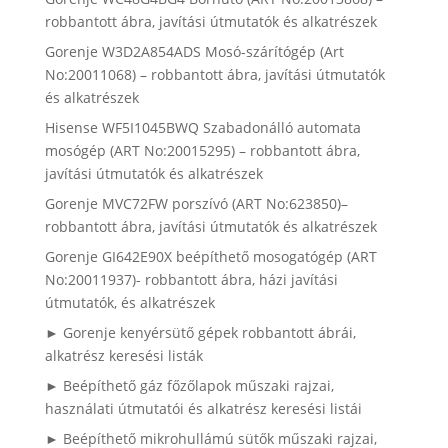
robbantott ábra, javítási útmutatók és alkatrészek
Gorenje W3D2A854ADS Mosó-szárítógép (Art
No:20011068) – robbantott ábra, javítási útmutatók
és alkatrészek
Hisense WF5I1045BWQ Szabadonálló automata
mosógép (ART No:20015295) – robbantott ábra,
javítási útmutatók és alkatrészek
Gorenje MVC72FW porszívó (ART No:623850)–
robbantott ábra, javítási útmutatók és alkatrészek
Gorenje GI642E90X beépíthető mosogatógép (ART
No:20011937)- robbantott ábra, házi javítási
útmutatók, és alkatrészek
► Gorenje kenyérsütő gépek robbantott ábrái,
alkatrész keresési listák
► Beépíthető gáz főzőlapok műszaki rajzai,
használati útmutatói és alkatrész keresési listái
► Beépíthető mikrohullámú sütők műszaki rajzai,