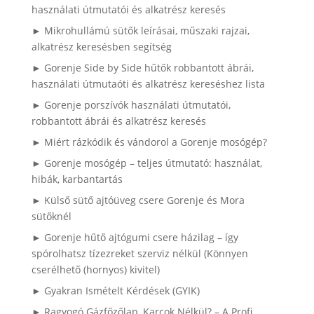
használati útmutatói és alkatrész keresés
► Mikrohullámú sütők leírásai, műszaki rajzai,
alkatrész keresésben segítség
► Gorenje Side by Side hűtők robbantott ábrái,
használati útmutaóti és alkatrész kereséshez lista
► Gorenje porszívók használati útmutatói,
robbantott ábrái és alkatrész keresés
► Miért rázkódik és vándorol a Gorenje mosógép?
► Gorenje mosógép – teljes útmutató: használat,
hibák, karbantartás
► Külső sütő ajtóüveg csere Gorenje és Mora
sütőknél
► Gorenje hűtő ajtógumi csere házilag – így
spórolhatsz tízezreket szerviz nélkül (Könnyen
cserélhető (hornyos) kivitel)
► Gyakran Ismételt Kérdések (GYIK)
► Ragyogó Gázfőzőlap, Karcok Nélkül? – A Profi