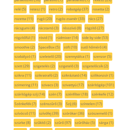
relé
(5)
retesz
(1)
retro
(2)
robotgép
(37)
rosetta
(2)
rozetta
(11)
rugó
(20)
rugós-zsanér
(33)
rács
(27)
rácsgumi
(4)
rácstartó
(3)
résszívó
(8)
rögzítő
(27)
rögzítőfül
(1)
rövid
(1)
rúdmixer
(14)
side by side
(53)
smoothie
(2)
SpaceBox
(5)
stift
(10)
sutő hőmérő
(4)
szabályzó
(1)
szeletelő
(20)
szennytálca
(1)
szenzor
(5)
szett
(29)
szigetelés
(2)
szigetelő
(3)
szigetelőcsík
(2)
szikra
(11)
szikratrafó
(2)
szikráztató
(14)
szilikonzsír
(1)
szimering
(11)
szivacs
(3)
szivattyú
(17)
szárítógép
(101)
szárítógép szíj
(14)
szén
(7)
szénfilter
(18)
szénkefe
(12)
Szénkefék
(7)
szénszűrő
(3)
Szíj
(6)
színtelen
(17)
szívócső
(11)
szívófej
(39)
szórókar
(36)
szöszemelő
(1)
szürke
(8)
szűkítő
(2)
szűrő
(97)
szűrőház
(5)
sárga
(1)