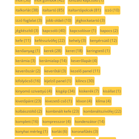
inox
(56)
inox gombok
(42)
ionizáló kapcsoló
(1)
italkorlát
(38)
italtartó
(85)
italtartópolcok
(81)
izzó
(10)
izzó foglalat
(3)
jobb oldali
(10)
jégkockatartó
(3)
jégkészítő
(3)
kapcsoló
(40)
kapcsolósor
(1)
kapocs
(2)
kefe
(11)
kefésszívófej
(22)
kehely
(3)
kenyérsütő
(12)
kenőanyag
(1)
kerek
(28)
keret
(18)
keringtető
(1)
kerámia
(3)
kerámialap
(14)
keverőlapát
(4)
keverőszár
(2)
keverőtál
(3)
kezelő panel
(11)
kifolyócső
(16)
kijelző panel
(1)
kilincs
(30)
kinyomó szivattyú
(4)
kisgép
(34)
kiskerék
(7)
kisállat
(1)
kivetőpánt
(23)
kivezető cső
(1)
klixon
(4)
klíma
(4)
kolbásztöltő
(2)
kombinált kefe
(23)
kombináltszívófej
(22)
komplett
(16)
kompresszor
(4)
kondenzátor
(14)
konyhai mérleg
(1)
korlát
(6)
koronafűtés
(3)