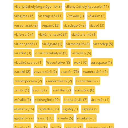
villanytűzhelyforgatógomb
(3)
villanytűzhely kapcsoló
(11)
világítás
(16)
visszajelző
(11)
Vitaway
(1)
vákuum
(2)
vászonzsák
(2)
végzáró
(3)
vízadagoló
(2)
vízcső
(3)
vízforraló
(4)
vízkőmentesítő
(1)
vízkőtelenítő
(1)
vízleengedő
(1)
vízlágyító
(1)
vízmelegítő
(8)
vízszelep
(5)
vízszint
(3)
vízszintszabályzó
(1)
víztartály
(5)
vízváltó szelep
(1)
WaveActive
(8)
wok
(10)
xtraspace
(1)
zacskó
(2)
zavarszűrő
(2)
zsanér
(76)
zsanéralátét
(2)
zsanérpersely
(2)
zsanértakaró
(2)
zsanértartó
(2)
zsinór
(1)
zsomp
(2)
zsírfilter
(2)
zsírszűrő
(6)
zsírálló
(1)
zöldségfiók
(50)
állítható láb
(7)
áramlás
(1)
átlátszó
(16)
égőfedél
(35)
égőfej
(1)
égőház
(9)
égőtető
(27)
ékszíj
(36)
élvédő
(5)
érzékelő
(3)
óraház
(2)
úszó
(3)
üst
(5)
üstgumi
(2)
üstszáj gumi
(14)