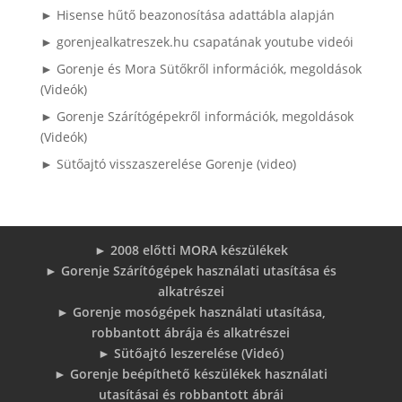
► Hisense hűtő beazonosítása adattábla alapján
► gorenjealkatreszek.hu csapatának youtube videói
► Gorenje és Mora Sütőkről információk, megoldások
(Videók)
► Gorenje Szárítógépekről információk, megoldások
(Videók)
► Sütőajtó visszaszerelése Gorenje (video)
► 2008 előtti MORA készülékek
► Gorenje Szárítógépek használati utasítása és
alkatrészei
► Gorenje mosógépek használati utasítása,
robbantott ábrája és alkatrészei
► Sütőajtó leszerelése (Videó)
► Gorenje beépíthető készülékek használati
utasításai és robbantott ábrái