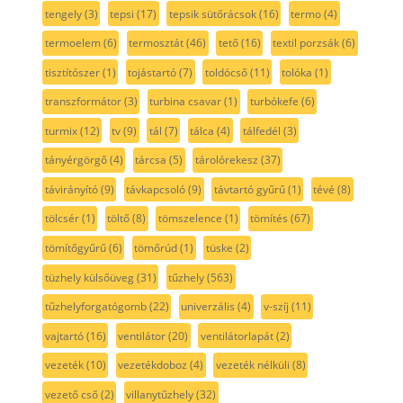
tengely
(3)
tepsi
(17)
tepsik sütőrácsok
(16)
termo
(4)
termoelem
(6)
termosztát
(46)
tető
(16)
textil porzsák
(6)
tisztítószer
(1)
tojástartó
(7)
toldócső
(11)
tolóka
(1)
transzformátor
(3)
turbina csavar
(1)
turbókefe
(6)
turmix
(12)
tv
(9)
tál
(7)
tálca
(4)
tálfedél
(3)
tányérgörgő
(4)
tárcsa
(5)
tárolórekesz
(37)
távirányító
(9)
távkapcsoló
(9)
távtartó gyűrű
(1)
tévé
(8)
tölcsér
(1)
töltő
(8)
tömszelence
(1)
tömítés
(67)
tömítőgyűrű
(6)
tömőrúd
(1)
tüske
(2)
tüzhely külsőüveg
(31)
tűzhely
(563)
tűzhelyforgatógomb
(22)
univerzális
(4)
v-szíj
(11)
vajtartó
(16)
ventilátor
(20)
ventilátorlapát
(2)
vezeték
(10)
vezetékdoboz
(4)
vezeték nélküli
(8)
vezető cső
(2)
villanytűzhely
(32)