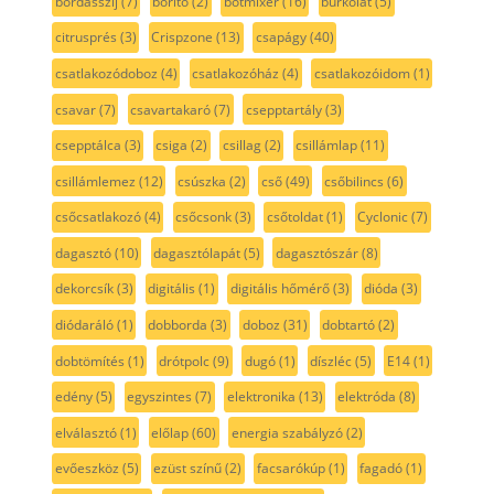
bordásszíj
(7)
borító
(2)
botmixer
(16)
burkolat
(5)
citrusprés
(3)
Crispzone
(13)
csapágy
(40)
csatlakozódoboz
(4)
csatlakozóház
(4)
csatlakozóidom
(1)
csavar
(7)
csavartakaró
(7)
csepptartály
(3)
csepptálca
(3)
csiga
(2)
csillag
(2)
csillámlap
(11)
csillámlemez
(12)
csúszka
(2)
cső
(49)
csőbilincs
(6)
csőcsatlakozó
(4)
csőcsonk
(3)
csőtoldat
(1)
Cyclonic
(7)
dagasztó
(10)
dagasztólapát
(5)
dagasztószár
(8)
dekorcsík
(3)
digitális
(1)
digitális hőmérő
(3)
dióda
(3)
diódaráló
(1)
dobborda
(3)
doboz
(31)
dobtartó
(2)
dobtömítés
(1)
drótpolc
(9)
dugó
(1)
díszléc
(5)
E14
(1)
edény
(5)
egyszintes
(7)
elektronika
(13)
elektróda
(8)
elválasztó
(1)
előlap
(60)
energia szabályzó
(2)
evőeszköz
(5)
ezüst színű
(2)
facsarókúp
(1)
fagadó
(1)