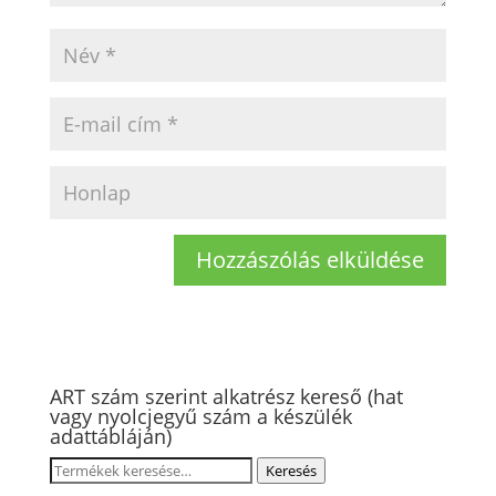
ART szám szerint alkatrész kereső (hat
vagy nyolcjegyű szám a készülék
adattábláján)
Keresés
Keresés
a