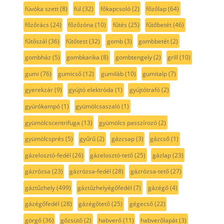
fúvóka szett
(8)
fül
(32)
főkapcsoló
(2)
főzőlap
(64)
főzőrács
(24)
főzőzóna
(10)
fűtés
(25)
fűtőbetét
(46)
fűtőszál
(36)
fűtőtest
(32)
gomb
(3)
gombbetét
(2)
gombház
(5)
gombkarika
(8)
gombtengely
(2)
grill
(10)
gumi
(76)
gumicső
(12)
gumiláb
(10)
gumitalp
(7)
gyerekzár
(9)
gyújtó elektróda
(1)
gyújtótrafó
(2)
gyúrókampó
(1)
gyümölcsaszaló
(1)
gyümölcscentrifuga
(13)
gyümölcs passzírozó
(2)
gyümölcsprés
(5)
gyűrű
(2)
gázcsap
(3)
gázcső
(1)
gázelosztó-fedél
(26)
gázelosztó-tető
(25)
gázlap
(23)
gázrózsa
(23)
gázrózsa-fedél
(28)
gázrózsa-tető
(27)
gáztűzhely
(499)
gáztűzhelyégőfedél
(7)
gázégő
(4)
gázégőfedél
(28)
gázégőtető
(25)
gégecső
(22)
görgő
(36)
gőzsütő
(2)
habverő
(11)
habverőlapát
(3)