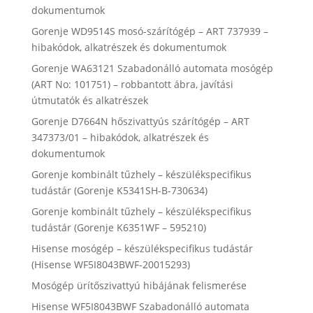
dokumentumok
Gorenje WD9514S mosó-szárítógép – ART 737939 –
hibakódok, alkatrészek és dokumentumok
Gorenje WA63121 Szabadonálló automata mosógép
(ART No: 101751) – robbantott ábra, javítási
útmutatók és alkatrészek
Gorenje D7664N hőszivattyús szárítógép – ART
347373/01 – hibakódok, alkatrészek és
dokumentumok
Gorenje kombinált tűzhely – készülékspecifikus
tudástár (Gorenje K5341SH-B-730634)
Gorenje kombinált tűzhely – készülékspecifikus
tudástár (Gorenje K6351WF – 595210)
Hisense mosógép – készülékspecifikus tudástár
(Hisense WF5I8043BWF-20015293)
Mosógép ürítőszivattyú hibájának felismerése
Hisense WF5I8043BWF Szabadonálló automata