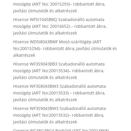
mosógép (ART No: 20015293)– robbantott ábra,
javítási útmutatók és alkatrészek
Hisense WF5I1045BBQ Szabadonálló automata
mosógép (ART No: 20016652) – robbantott ábra,
javítási útmutatók és alkatrészek
Hisense WD5I8043BWF Mosó-szárítógép (ART
No:20015294)– robbantott ábra, javítási útmutatók és
alkatrészek
Hisense WF3S9043BB3 Szabadonálló automata
mosógép (ART No:20013534)– robbantott ábra,
javítási útmutatók és alkatrészek
Hisense WF3S8043BW3 Szabadonálló automata
mosógép (ART No:20013533) – robbantott ábra,
javítási útmutatók és alkatrészek
Hisense WF3S9043BW3 Szabadonálló automata
mosógép (ART No:20013532)– robbantott ábra,
javítási útmutatók és alkatrészek
Gorenje WC48G4BG4 Borhűtő (ART No:20013868) –