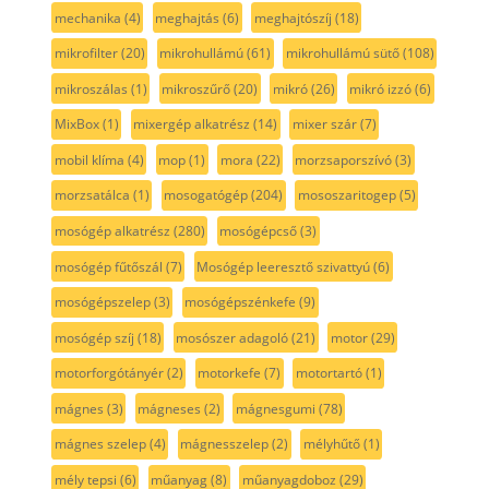
mechanika
(4)
meghajtás
(6)
meghajtószíj
(18)
mikrofilter
(20)
mikrohullámú
(61)
mikrohullámú sütő
(108)
mikroszálas
(1)
mikroszűrő
(20)
mikró
(26)
mikró izzó
(6)
MixBox
(1)
mixergép alkatrész
(14)
mixer szár
(7)
mobil klíma
(4)
mop
(1)
mora
(22)
morzsaporszívó
(3)
morzsatálca
(1)
mosogatógép
(204)
mososzaritogep
(5)
mosógép alkatrész
(280)
mosógépcső
(3)
mosógép fűtőszál
(7)
Mosógép leeresztő szivattyú
(6)
mosógépszelep
(3)
mosógépszénkefe
(9)
mosógép szíj
(18)
mosószer adagoló
(21)
motor
(29)
motorforgótányér
(2)
motorkefe
(7)
motortartó
(1)
mágnes
(3)
mágneses
(2)
mágnesgumi
(78)
mágnes szelep
(4)
mágnesszelep
(2)
mélyhűtő
(1)
mély tepsi
(6)
műanyag
(8)
műanyagdoboz
(29)