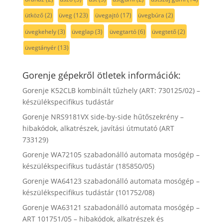
ütköző
(2)
üveg
(123)
üvegajtó
(17)
üvegbúra
(2)
üvegkehely
(3)
üveglap
(3)
üvegtartó
(6)
üvegtető
(2)
üvegtányér
(13)
Gorenje gépekről ötletek információk:
Gorenje K52CLB kombinált tűzhely (ART: 730125/02) –
készülékspecifikus tudástár
Gorenje NRS9181VX side-by-side hűtőszekrény –
hibakódok, alkatrészek, javítási útmutató (ART
733129)
Gorenje WA72105 szabadonálló automata mosógép –
készülékspecifikus tudástár (185850/05)
Gorenje WA64123 szabadonálló automata mosógép –
készülékspecifikus tudástár (101752/08)
Gorenje WA63121 szabadonálló automata mosógép –
ART 101751/05 – hibakódok, alkatrészek és