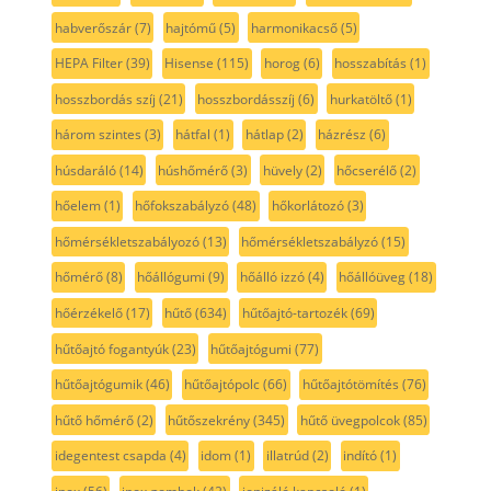
habverőszár
(7)
hajtómű
(5)
harmonikacső
(5)
HEPA Filter
(39)
Hisense
(115)
horog
(6)
hosszabítás
(1)
hosszbordás szíj
(21)
hosszbordásszíj
(6)
hurkatöltő
(1)
három szintes
(3)
hátfal
(1)
hátlap
(2)
házrész
(6)
húsdaráló
(14)
húshőmérő
(3)
hüvely
(2)
hőcserélő
(2)
hőelem
(1)
hőfokszabályzó
(48)
hőkorlátozó
(3)
hőmérsékletszabályozó
(13)
hőmérsékletszabályzó
(15)
hőmérő
(8)
hőállógumi
(9)
hőálló izzó
(4)
hőállóüveg
(18)
hőérzékelő
(17)
hűtő
(634)
hűtőajtó-tartozék
(69)
hűtőajtó fogantyúk
(23)
hűtőajtógumi
(77)
hűtőajtógumik
(46)
hűtőajtópolc
(66)
hűtőajtótömítés
(76)
hűtő hőmérő
(2)
hűtőszekrény
(345)
hűtő üvegpolcok
(85)
idegentest csapda
(4)
idom
(1)
illatrúd
(2)
indító
(1)