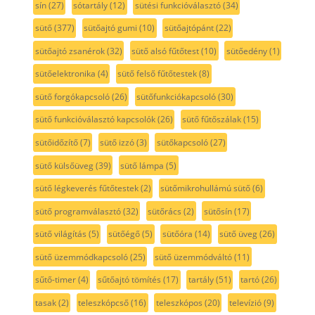
sín
(27)
sótartály
(12)
sütési funkcióválasztó
(34)
sütő
(377)
sütőajtó gumi
(10)
sütőajtópánt
(22)
sütőajtó zsanérok
(32)
sütő alsó fűtőtest
(10)
sütőedény
(1)
sütőelektronika
(4)
sütő felső fűtőtestek
(8)
sütő forgókapcsoló
(26)
sütőfunkciókapcsoló
(30)
sütő funkcióválasztó kapcsolók
(26)
sütő fűtőszálak
(15)
sütőidőzítő
(7)
sütő izzó
(3)
sütőkapcsoló
(27)
sütő külsőüveg
(39)
sütő lámpa
(5)
sütő légkeverés fűtőtestek
(2)
sütőmikrohullámú sütő
(6)
sütő programválasztó
(32)
sütőrács
(2)
sütősín
(17)
sütő világítás
(5)
sütőégő
(5)
sütőóra
(14)
sütő üveg
(26)
sütő üzemmódkapcsoló
(25)
sütő üzemmódváltó
(11)
sűtő-timer
(4)
sűtőajtó tömítés
(17)
tartály
(51)
tartó
(26)
tasak
(2)
teleszkópcső
(16)
teleszkópos
(20)
televízió
(9)