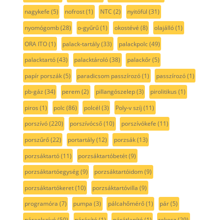
nagykefe
(5)
nofrost
(1)
NTC
(2)
nyitófül
(31)
nyomógomb
(28)
o-gyűrű
(1)
okostévé
(8)
olajálló
(1)
ORA ITO
(1)
palack-tartály
(33)
palackpolc
(49)
palacktartó
(43)
palacktároló
(38)
palackőr
(5)
papír porszák
(5)
paradicsom passzírozó
(1)
passzírozó
(1)
pb-gáz
(34)
perem
(2)
pillangószelep
(3)
pirolitikus
(1)
piros
(1)
polc
(86)
polcél
(3)
Poly-v szíj
(11)
porszívó
(220)
porszívócső
(10)
porszívókefe
(11)
porszűrő
(22)
portartály
(12)
porzsák
(13)
porzsáktartó
(11)
porzsáktartóbetét
(9)
porzsáktartóegység
(9)
porzsáktartóidom
(9)
porzsáktartókeret
(10)
porzsáktartóvilla
(9)
programóra
(7)
pumpa
(3)
pálcahőmérő
(1)
pár
(5)
páraelszívó
(50)
párásító
(1)
párátlanító
(1)
rekesz
(29)