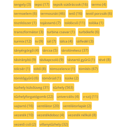
tengely
(3)
tepsi
(17)
tepsik sütőrácsok
(16)
termo
(4)
termoelem
(6)
termosztát
(46)
tető
(16)
textil porzsák
(6)
tisztítószer
(1)
tojástartó
(7)
toldócső
(11)
tolóka
(1)
transzformátor
(3)
turbina csavar
(1)
turbókefe
(6)
turmix
(12)
tv
(9)
tál
(7)
tálca
(4)
tálfedél
(3)
tányérgörgő
(4)
tárcsa
(5)
tárolórekesz
(37)
távirányító
(9)
távkapcsoló
(9)
távtartó gyűrű
(1)
tévé
(8)
tölcsér
(1)
töltő
(8)
tömszelence
(1)
tömítés
(67)
tömítőgyűrű
(6)
tömőrúd
(1)
tüske
(2)
tüzhely külsőüveg
(31)
tűzhely
(563)
tűzhelyforgatógomb
(22)
univerzális
(4)
v-szíj
(11)
vajtartó
(16)
ventilátor
(20)
ventilátorlapát
(2)
vezeték
(10)
vezetékdoboz
(4)
vezeték nélküli
(8)
vezető cső
(2)
villanytűzhely
(32)