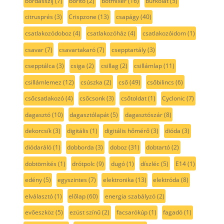
bordásszíj
(7)
borító
(2)
botmixer
(16)
burkolat
(5)
citrusprés
(3)
Crispzone
(13)
csapágy
(40)
csatlakozódoboz
(4)
csatlakozóház
(4)
csatlakozóidom
(1)
csavar
(7)
csavartakaró
(7)
csepptartály
(3)
csepptálca
(3)
csiga
(2)
csillag
(2)
csillámlap
(11)
csillámlemez
(12)
csúszka
(2)
cső
(49)
csőbilincs
(6)
csőcsatlakozó
(4)
csőcsonk
(3)
csőtoldat
(1)
Cyclonic
(7)
dagasztó
(10)
dagasztólapát
(5)
dagasztószár
(8)
dekorcsík
(3)
digitális
(1)
digitális hőmérő
(3)
dióda
(3)
diódaráló
(1)
dobborda
(3)
doboz
(31)
dobtartó
(2)
dobtömítés
(1)
drótpolc
(9)
dugó
(1)
díszléc
(5)
E14
(1)
edény
(5)
egyszintes
(7)
elektronika
(13)
elektróda
(8)
elválasztó
(1)
előlap
(60)
energia szabályzó
(2)
evőeszköz
(5)
ezüst színű
(2)
facsarókúp
(1)
fagadó
(1)