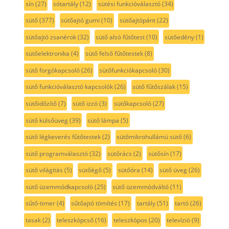
sín
(27)
sótartály
(12)
sütési funkcióválasztó
(34)
sütő
(377)
sütőajtó gumi
(10)
sütőajtópánt
(22)
sütőajtó zsanérok
(32)
sütő alsó fűtőtest
(10)
sütőedény
(1)
sütőelektronika
(4)
sütő felső fűtőtestek
(8)
sütő forgókapcsoló
(26)
sütőfunkciókapcsoló
(30)
sütő funkcióválasztó kapcsolók
(26)
sütő fűtőszálak
(15)
sütőidőzítő
(7)
sütő izzó
(3)
sütőkapcsoló
(27)
sütő külsőüveg
(39)
sütő lámpa
(5)
sütő légkeverés fűtőtestek
(2)
sütőmikrohullámú sütő
(6)
sütő programválasztó
(32)
sütőrács
(2)
sütősín
(17)
sütő világítás
(5)
sütőégő
(5)
sütőóra
(14)
sütő üveg
(26)
sütő üzemmódkapcsoló
(25)
sütő üzemmódváltó
(11)
sűtő-timer
(4)
sűtőajtó tömítés
(17)
tartály
(51)
tartó
(26)
tasak
(2)
teleszkópcső
(16)
teleszkópos
(20)
televízió
(9)