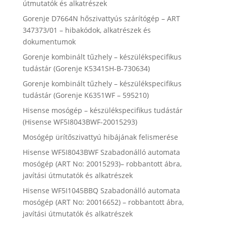
útmutatók és alkatrészek
Gorenje D7664N hőszivattyús szárítógép – ART
347373/01 – hibakódok, alkatrészek és
dokumentumok
Gorenje kombinált tűzhely – készülékspecifikus
tudástár (Gorenje K5341SH-B-730634)
Gorenje kombinált tűzhely – készülékspecifikus
tudástár (Gorenje K6351WF – 595210)
Hisense mosógép – készülékspecifikus tudástár
(Hisense WF5I8043BWF-20015293)
Mosógép ürítőszivattyú hibájának felismerése
Hisense WF5I8043BWF Szabadonálló automata
mosógép (ART No: 20015293)– robbantott ábra,
javítási útmutatók és alkatrészek
Hisense WF5I1045BBQ Szabadonálló automata
mosógép (ART No: 20016652) – robbantott ábra,
javítási útmutatók és alkatrészek