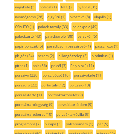
nagykefe
(5)
nofrost
(1)
NTC
(2)
nyitófül
(31)
nyomógomb
(28)
o-gyűrű
(1)
okostévé
(8)
olajálló
(1)
ORA ITO
(1)
palack-tartály
(33)
palackpolc
(49)
palacktartó
(43)
palacktároló
(38)
palackőr
(5)
papír porszák
(5)
paradicsom passzírozó
(1)
passzírozó
(1)
pb-gáz
(34)
perem
(2)
pillangószelep
(3)
pirolitikus
(1)
piros
(1)
polc
(86)
polcél
(3)
Poly-v szíj
(11)
porszívó
(220)
porszívócső
(10)
porszívókefe
(11)
porszűrő
(22)
portartály
(12)
porzsák
(13)
porzsáktartó
(11)
porzsáktartóbetét
(9)
porzsáktartóegység
(9)
porzsáktartóidom
(9)
porzsáktartókeret
(10)
porzsáktartóvilla
(9)
programóra
(7)
pumpa
(3)
pálcahőmérő
(1)
pár
(5)
páraelszívó
(50)
párásító
(1)
párátlanító
(1)
rekesz
(29)