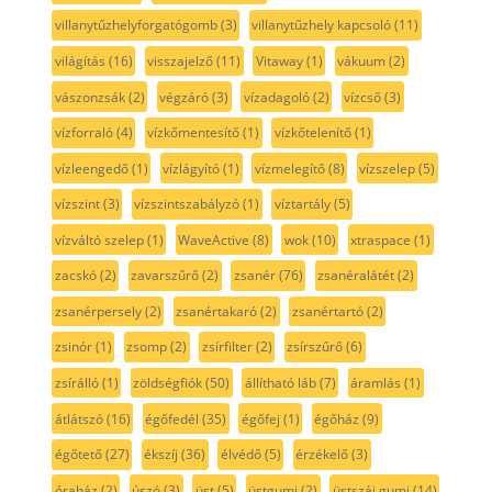
villanytűzhelyforgatógomb
(3)
villanytűzhely kapcsoló
(11)
világítás
(16)
visszajelző
(11)
Vitaway
(1)
vákuum
(2)
vászonzsák
(2)
végzáró
(3)
vízadagoló
(2)
vízcső
(3)
vízforraló
(4)
vízkőmentesítő
(1)
vízkőtelenítő
(1)
vízleengedő
(1)
vízlágyító
(1)
vízmelegítő
(8)
vízszelep
(5)
vízszint
(3)
vízszintszabályzó
(1)
víztartály
(5)
vízváltó szelep
(1)
WaveActive
(8)
wok
(10)
xtraspace
(1)
zacskó
(2)
zavarszűrő
(2)
zsanér
(76)
zsanéralátét
(2)
zsanérpersely
(2)
zsanértakaró
(2)
zsanértartó
(2)
zsinór
(1)
zsomp
(2)
zsírfilter
(2)
zsírszűrő
(6)
zsírálló
(1)
zöldségfiók
(50)
állítható láb
(7)
áramlás
(1)
átlátszó
(16)
égőfedél
(35)
égőfej
(1)
égőház
(9)
égőtető
(27)
ékszíj
(36)
élvédő
(5)
érzékelő
(3)
óraház
(2)
úszó
(3)
üst
(5)
üstgumi
(2)
üstszáj gumi
(14)