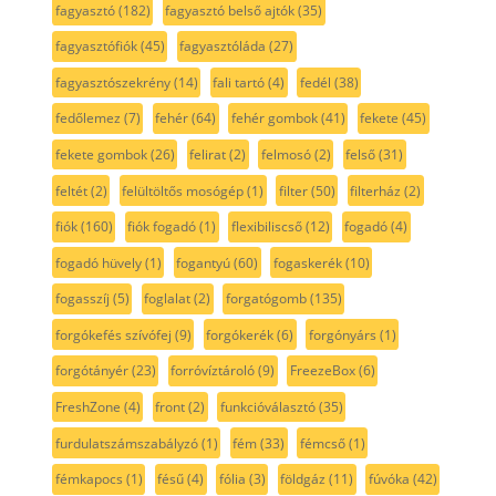
fagyasztó
(182)
fagyasztó belső ajtók
(35)
fagyasztófiók
(45)
fagyasztóláda
(27)
fagyasztószekrény
(14)
fali tartó
(4)
fedél
(38)
fedőlemez
(7)
fehér
(64)
fehér gombok
(41)
fekete
(45)
fekete gombok
(26)
felirat
(2)
felmosó
(2)
felső
(31)
feltét
(2)
felültöltős mosógép
(1)
filter
(50)
filterház
(2)
fiók
(160)
fiók fogadó
(1)
flexibiliscső
(12)
fogadó
(4)
fogadó hüvely
(1)
fogantyú
(60)
fogaskerék
(10)
fogasszíj
(5)
foglalat
(2)
forgatógomb
(135)
forgókefés szívófej
(9)
forgókerék
(6)
forgónyárs
(1)
forgótányér
(23)
forróvíztároló
(9)
FreezeBox
(6)
FreshZone
(4)
front
(2)
funkcióválasztó
(35)
furdulatszámszabályzó
(1)
fém
(33)
fémcső
(1)
fémkapocs
(1)
fésű
(4)
fólia
(3)
földgáz
(11)
fúvóka
(42)