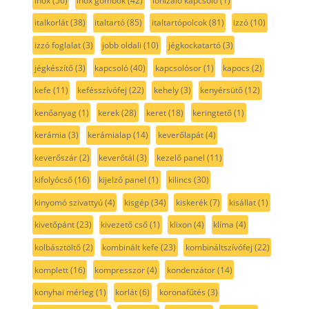
inox
(56)
inox gombok
(42)
ionizáló kapcsoló
(1)
italkorlát
(38)
italtartó
(85)
italtartópolcok
(81)
izzó
(10)
izzó foglalat
(3)
jobb oldali
(10)
jégkockatartó
(3)
jégkészítő
(3)
kapcsoló
(40)
kapcsolósor
(1)
kapocs
(2)
kefe
(11)
kefésszívófej
(22)
kehely
(3)
kenyérsütő
(12)
kenőanyag
(1)
kerek
(28)
keret
(18)
keringtető
(1)
kerámia
(3)
kerámialap
(14)
keverőlapát
(4)
keverőszár
(2)
keverőtál
(3)
kezelő panel
(11)
kifolyócső
(16)
kijelző panel
(1)
kilincs
(30)
kinyomó szivattyú
(4)
kisgép
(34)
kiskerék
(7)
kisállat
(1)
kivetőpánt
(23)
kivezető cső
(1)
klixon
(4)
klíma
(4)
kolbásztöltő
(2)
kombinált kefe
(23)
kombináltszívófej
(22)
komplett
(16)
kompresszor
(4)
kondenzátor
(14)
konyhai mérleg
(1)
korlát
(6)
koronafűtés
(3)