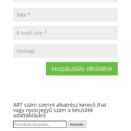
ART szám szerint alkatrész kereső (hat
vagy nyolcjegyű szám a készülék
adattábláján)
Keresés
Keresés
a