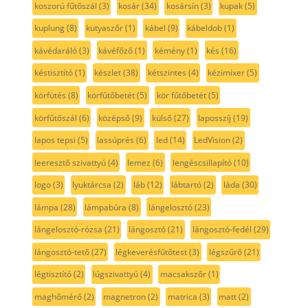
koszorú fűtőszál
(3)
kosár
(34)
kosársín
(3)
kupak
(5)
kuplung
(8)
kutyaszőr
(1)
kábel
(9)
kábeldob
(1)
kávédaráló
(3)
kávéfőző
(1)
kémény
(1)
kés
(16)
késtisztító
(1)
készlet
(38)
kétszintes
(4)
kézimixer
(5)
körfütés
(8)
körfűtőbetét
(5)
kör fűtőbetét
(5)
körfűtőszál
(6)
középső
(9)
külső
(27)
laposszíj
(19)
lapos tepsi
(5)
lassúprés
(6)
led
(14)
LedVision
(2)
leeresztő szivattyú
(4)
lemez
(6)
lengéscsillapító
(10)
logo
(3)
lyuktárcsa
(2)
láb
(12)
lábtartó
(2)
láda
(30)
lámpa
(28)
lámpabúra
(8)
lángelosztó
(23)
lángelosztó-rózsa
(21)
lángosztó
(21)
lángosztó-fedél
(29)
lángosztó-tető
(27)
légkeverésfűtőtest
(3)
légszűrő
(21)
légtisztító
(2)
lúgszivattyú
(4)
macsakszőr
(1)
maghőmérő
(2)
magnetron
(2)
matrica
(3)
matt
(2)