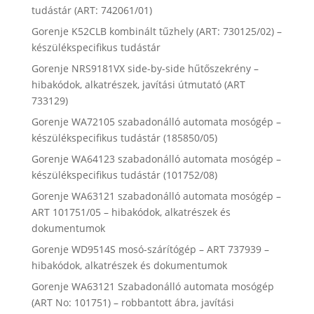
tudástár (ART: 742061/01)
Gorenje K52CLB kombinált tűzhely (ART: 730125/02) –
készülékspecifikus tudástár
Gorenje NRS9181VX side-by-side hűtőszekrény –
hibakódok, alkatrészek, javítási útmutató (ART
733129)
Gorenje WA72105 szabadonálló automata mosógép –
készülékspecifikus tudástár (185850/05)
Gorenje WA64123 szabadonálló automata mosógép –
készülékspecifikus tudástár (101752/08)
Gorenje WA63121 szabadonálló automata mosógép –
ART 101751/05 – hibakódok, alkatrészek és
dokumentumok
Gorenje WD9514S mosó-szárítógép – ART 737939 –
hibakódok, alkatrészek és dokumentumok
Gorenje WA63121 Szabadonálló automata mosógép
(ART No: 101751) – robbantott ábra, javítási