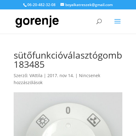
06-20-482-32-08
boyalkatreszek@gmail.com
sütőfunkcióválasztógomb
183485
Szerző:
VAttila
|
2017. nov 14.
|
Nincsenek
hozzászólások