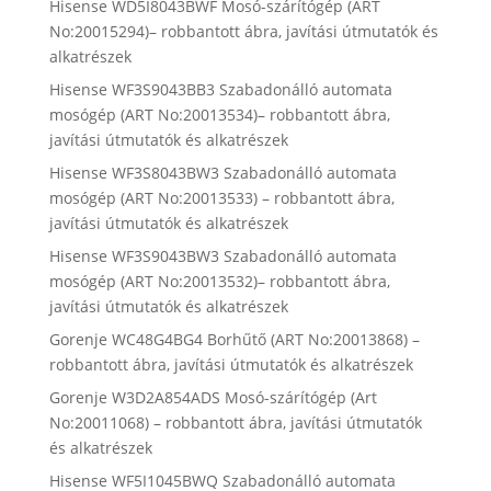
Hisense WD5I8043BWF Mosó-szárítógép (ART
No:20015294)– robbantott ábra, javítási útmutatók és
alkatrészek
Hisense WF3S9043BB3 Szabadonálló automata
mosógép (ART No:20013534)– robbantott ábra,
javítási útmutatók és alkatrészek
Hisense WF3S8043BW3 Szabadonálló automata
mosógép (ART No:20013533) – robbantott ábra,
javítási útmutatók és alkatrészek
Hisense WF3S9043BW3 Szabadonálló automata
mosógép (ART No:20013532)– robbantott ábra,
javítási útmutatók és alkatrészek
Gorenje WC48G4BG4 Borhűtő (ART No:20013868) –
robbantott ábra, javítási útmutatók és alkatrészek
Gorenje W3D2A854ADS Mosó-szárítógép (Art
No:20011068) – robbantott ábra, javítási útmutatók
és alkatrészek
Hisense WF5I1045BWQ Szabadonálló automata