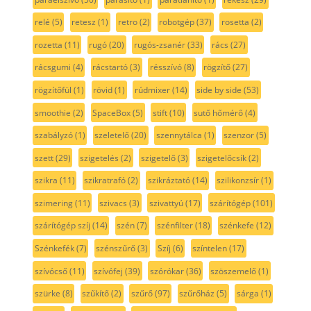
relé
(5)
retesz
(1)
retro
(2)
robotgép
(37)
rosetta
(2)
rozetta
(11)
rugó
(20)
rugós-zsanér
(33)
rács
(27)
rácsgumi
(4)
rácstartó
(3)
résszívó
(8)
rögzítő
(27)
rögzítőfül
(1)
rövid
(1)
rúdmixer
(14)
side by side
(53)
smoothie
(2)
SpaceBox
(5)
stift
(10)
sutő hőmérő
(4)
szabályzó
(1)
szeletelő
(20)
szennytálca
(1)
szenzor
(5)
szett
(29)
szigetelés
(2)
szigetelő
(3)
szigetelőcsík
(2)
szikra
(11)
szikratrafó
(2)
szikráztató
(14)
szilikonzsír
(1)
szimering
(11)
szivacs
(3)
szivattyú
(17)
szárítógép
(101)
szárítógép szíj
(14)
szén
(7)
szénfilter
(18)
szénkefe
(12)
Szénkefék
(7)
szénszűrő
(3)
Szíj
(6)
színtelen
(17)
szívócső
(11)
szívófej
(39)
szórókar
(36)
szöszemelő
(1)
szürke
(8)
szűkítő
(2)
szűrő
(97)
szűrőház
(5)
sárga
(1)