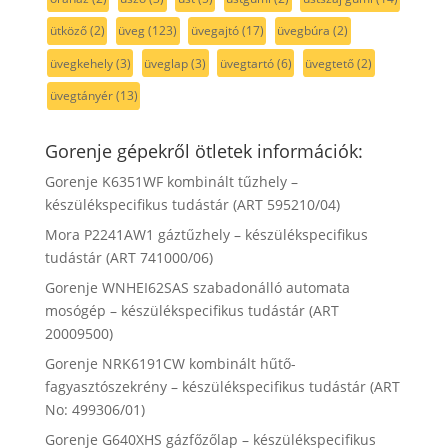
ütköző
(2)
üveg
(123)
üvegajtó
(17)
üvegbúra
(2)
üvegkehely
(3)
üveglap
(3)
üvegtartó
(6)
üvegtető
(2)
üvegtányér
(13)
Gorenje gépekről ötletek információk:
Gorenje K6351WF kombinált tűzhely –
készülékspecifikus tudástár (ART 595210/04)
Mora P2241AW1 gáztűzhely – készülékspecifikus
tudástár (ART 741000/06)
Gorenje WNHEI62SAS szabadonálló automata
mosógép – készülékspecifikus tudástár (ART
20009500)
Gorenje NRK6191CW kombinált hűtő-
fagyasztószekrény – készülékspecifikus tudástár (ART
No: 499306/01)
Gorenje G640XHS gázfőzőlap – készülékspecifikus