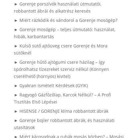
► Gorenje porszívók használati útmutatói,
robbantott ábrái és alkatrész keresés
► Miért rázkódik és vándorol a Gorenje mosógép?
► Gorenje mosógép – teljes útmutató: használat,
hibák, karbantartás
► Külső sütő ajtóüveg csere Gorenje és Mora
sütőknél
► Gorenje hűtő ajtógumi csere házilag – így
spórolhatsz tízezreket szerviz nélkül (Könnyen
cserélhető (hornyos) kivitel)
► Gyakran Ismételt Kérdések (GYIK)
► Ragyogó Gázfőzőlap, Karcok Nélkül? – A Profi
Tisztítás Első Lépései
► HISENSE / GORENJE klíma robbantott ábrák
► Gorenje bojler robbantott ábrák, és használati
utasítások
► Miért károsodnak a ruhák mosás közben? – Mosási