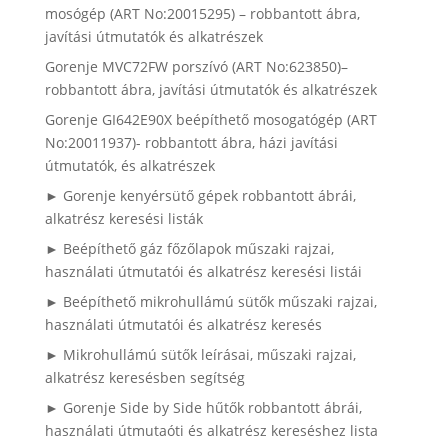
mosógép (ART No:20015295) – robbantott ábra,
javítási útmutatók és alkatrészek
Gorenje MVC72FW porszívó (ART No:623850)–
robbantott ábra, javítási útmutatók és alkatrészek
Gorenje GI642E90X beépíthető mosogatógép (ART
No:20011937)- robbantott ábra, házi javítási
útmutatók, és alkatrészek
► Gorenje kenyérsütő gépek robbantott ábrái,
alkatrész keresési listák
► Beépíthető gáz főzőlapok műszaki rajzai,
használati útmutatói és alkatrész keresési listái
► Beépíthető mikrohullámú sütők műszaki rajzai,
használati útmutatói és alkatrész keresés
► Mikrohullámú sütők leírásai, műszaki rajzai,
alkatrész keresésben segítség
► Gorenje Side by Side hűtők robbantott ábrái,
használati útmutaóti és alkatrész kereséshez lista