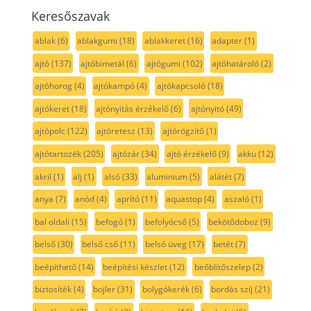
Keresőszavak
ablak
(6)
ablakgumi
(18)
ablakkeret
(16)
adapter
(1)
ajtó
(137)
ajtóbimetál
(6)
ajtógumi
(102)
ajtóhatároló
(2)
ajtóhorog
(4)
ajtókampó
(4)
ajtókapcsoló
(18)
ajtókeret
(18)
ajtónyitás érzékelő
(6)
ajtónyitó
(49)
ajtópolc
(122)
ajtóretesz
(13)
ajtórögzítő
(1)
ajtótartozék
(205)
ajtózár
(34)
ajtó érzékelő
(9)
akku
(12)
akril
(1)
alj
(1)
alsó
(33)
aluminium
(5)
alátét
(7)
anya
(7)
anód
(4)
aprító
(11)
aquastop
(4)
aszaló
(1)
bal oldali
(15)
befogó
(1)
befolyócső
(5)
bekötődoboz
(9)
belső
(30)
belső cső
(11)
belső üveg
(17)
betét
(7)
beépíthető
(14)
beépítési készlet
(12)
beőblítőszelep
(2)
biztosíték
(4)
bojler
(31)
bolygókerék
(6)
bordás szíj
(21)