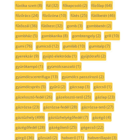
fúvóka szett
(8)
fül
(32)
főkapcsoló
(2)
főzőlap
(64)
főzőrács
(24)
főzőzóna
(10)
fűtés
(25)
fűtőbetét
(46)
fűtőszál
(36)
fűtőtest
(32)
gomb
(3)
gombbetét
(2)
gombház
(5)
gombkarika
(8)
gombtengely
(2)
grill
(10)
gumi
(76)
gumicső
(12)
gumiláb
(10)
gumitalp
(7)
gyerekzár
(9)
gyújtó elektróda
(1)
gyújtótrafó
(2)
gyúrókampó
(1)
gyümölcsaszaló
(1)
gyümölcscentrifuga
(13)
gyümölcs passzírozó
(2)
gyümölcsprés
(5)
gyűrű
(2)
gázcsap
(3)
gázcső
(1)
gázelosztó-fedél
(26)
gázelosztó-tető
(25)
gázlap
(23)
gázrózsa
(23)
gázrózsa-fedél
(28)
gázrózsa-tető
(27)
gáztűzhely
(499)
gáztűzhelyégőfedél
(7)
gázégő
(4)
gázégőfedél
(28)
gázégőtető
(25)
gégecső
(22)
görgő
(36)
gőzsütő
(2)
habverő
(11)
habverőlapát
(3)