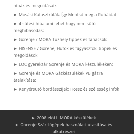
hibák és megoldásaik
► Mosási Katasztrófák: Így Mentsd meg a Ruháidat!
► 4 sütési hiba ami lehet hogy nem sütő
meghibásodás:
► Gorenje / MORA Tűzhely tippek és tanácsok:
► HISENSE / Gorenej Hűtők és fagyasztók: tippek és
megoldások:
► LOC gyerekzár Gorenje és MORA készülékeken:
► Gorenje és MORA Gázkészülékek PB gázra
átalakítása:
► Kenyérsütő bordásszíjak: Hossz és szélesség infók
► 2008 előtti MORA készülékek
► Gorenje Szárítógépek használati utasítása és
alkatrészei