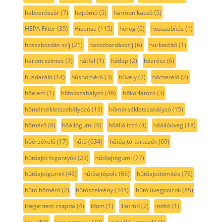
habverőszár
(7)
hajtómű
(5)
harmonikacső
(5)
HEPA Filter
(39)
Hisense
(115)
horog
(6)
hosszabítás
(1)
hosszbordás szíj
(21)
hosszbordásszíj
(6)
hurkatöltő
(1)
három szintes
(3)
hátfal
(1)
hátlap
(2)
házrész
(6)
húsdaráló
(14)
húshőmérő
(3)
hüvely
(2)
hőcserélő
(2)
hőelem
(1)
hőfokszabályzó
(48)
hőkorlátozó
(3)
hőmérsékletszabályozó
(13)
hőmérsékletszabályzó
(15)
hőmérő
(8)
hőállógumi
(9)
hőálló izzó
(4)
hőállóüveg
(18)
hőérzékelő
(17)
hűtő
(634)
hűtőajtó-tartozék
(69)
hűtőajtó fogantyúk
(23)
hűtőajtógumi
(77)
hűtőajtógumik
(46)
hűtőajtópolc
(66)
hűtőajtótömítés
(76)
hűtő hőmérő
(2)
hűtőszekrény
(345)
hűtő üvegpolcok
(85)
idegentest csapda
(4)
idom
(1)
illatrúd
(2)
indító
(1)