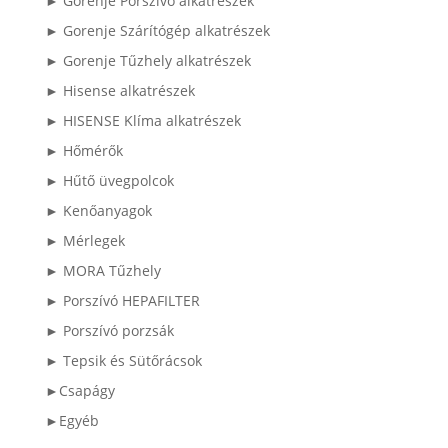
► Gorenje Porszívó alkatrészek
► Gorenje Szárítógép alkatrészek
► Gorenje Tűzhely alkatrészek
► Hisense alkatrészek
► HISENSE Klíma alkatrészek
► Hőmérők
► Hűtő üvegpolcok
► Kenőanyagok
► Mérlegek
► MORA Tűzhely
► Porszívó HEPAFILTER
► Porszívó porzsák
► Tepsik és Sütőrácsok
►Csapágy
►Egyéb