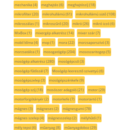
mechanika
(4)
meghajtás
(6)
meghajtószíj
(18)
mikrofilter
(20)
mikrohullámú
(61)
mikrohullámú sütő
(108)
mikroszálas
(1)
mikroszűrő
(20)
mikró
(26)
mikró izzó
(6)
MixBox
(1)
mixergép alkatrész
(14)
mixer szár
(7)
mobil klíma
(4)
mop
(1)
mora
(22)
morzsaporszívó
(3)
morzsatálca
(1)
mosogatógép
(204)
mososzaritogep
(5)
mosógép alkatrész
(280)
mosógépcső
(3)
mosógép fűtőszál
(7)
Mosógép leeresztő szivattyú
(6)
mosógépszelep
(3)
mosógépszénkefe
(9)
mosógép szíj
(18)
mosószer adagoló
(21)
motor
(29)
motorforgótányér
(2)
motorkefe
(7)
motortartó
(1)
mágnes
(3)
mágneses
(2)
mágnesgumi
(78)
mágnes szelep
(4)
mágnesszelep
(2)
mélyhűtő
(1)
mély tepsi
(6)
műanyag
(8)
műanyagdoboz
(29)