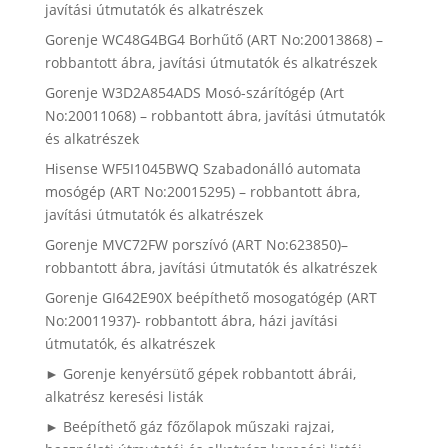
javítási útmutatók és alkatrészek
Gorenje WC48G4BG4 Borhűtő (ART No:20013868) –
robbantott ábra, javítási útmutatók és alkatrészek
Gorenje W3D2A854ADS Mosó-szárítógép (Art
No:20011068) – robbantott ábra, javítási útmutatók
és alkatrészek
Hisense WF5I1045BWQ Szabadonálló automata
mosógép (ART No:20015295) – robbantott ábra,
javítási útmutatók és alkatrészek
Gorenje MVC72FW porszívó (ART No:623850)–
robbantott ábra, javítási útmutatók és alkatrészek
Gorenje GI642E90X beépíthető mosogatógép (ART
No:20011937)- robbantott ábra, házi javítási
útmutatók, és alkatrészek
► Gorenje kenyérsütő gépek robbantott ábrái,
alkatrész keresési listák
► Beépíthető gáz főzőlapok műszaki rajzai,