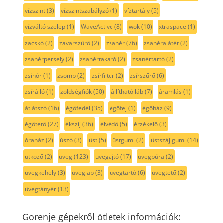
vízszint
(3)
vízszintszabályzó
(1)
víztartály
(5)
vízváltó szelep
(1)
WaveActive
(8)
wok
(10)
xtraspace
(1)
zacskó
(2)
zavarszűrő
(2)
zsanér
(76)
zsanéralátét
(2)
zsanérpersely
(2)
zsanértakaró
(2)
zsanértartó
(2)
zsinór
(1)
zsomp
(2)
zsírfilter
(2)
zsírszűrő
(6)
zsírálló
(1)
zöldségfiók
(50)
állítható láb
(7)
áramlás
(1)
átlátszó
(16)
égőfedél
(35)
égőfej
(1)
égőház
(9)
égőtető
(27)
ékszíj
(36)
élvédő
(5)
érzékelő
(3)
óraház
(2)
úszó
(3)
üst
(5)
üstgumi
(2)
üstszáj gumi
(14)
ütköző
(2)
üveg
(123)
üvegajtó
(17)
üvegbúra
(2)
üvegkehely
(3)
üveglap
(3)
üvegtartó
(6)
üvegtető
(2)
üvegtányér
(13)
Gorenje gépekről ötletek információk: