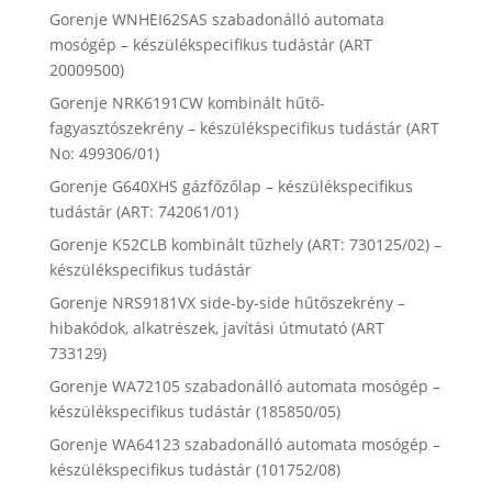
Gorenje WNHEI62SAS szabadonálló automata
mosógép – készülékspecifikus tudástár (ART
20009500)
Gorenje NRK6191CW kombinált hűtő-
fagyasztószekrény – készülékspecifikus tudástár (ART
No: 499306/01)
Gorenje G640XHS gázfőzőlap – készülékspecifikus
tudástár (ART: 742061/01)
Gorenje K52CLB kombinált tűzhely (ART: 730125/02) –
készülékspecifikus tudástár
Gorenje NRS9181VX side-by-side hűtőszekrény –
hibakódok, alkatrészek, javítási útmutató (ART
733129)
Gorenje WA72105 szabadonálló automata mosógép –
készülékspecifikus tudástár (185850/05)
Gorenje WA64123 szabadonálló automata mosógép –
készülékspecifikus tudástár (101752/08)