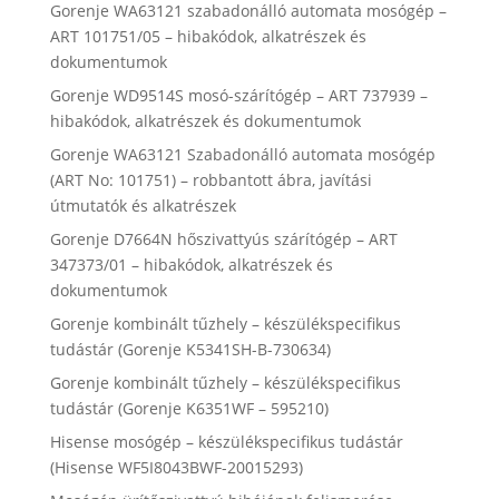
Gorenje WA63121 szabadonálló automata mosógép –
ART 101751/05 – hibakódok, alkatrészek és
dokumentumok
Gorenje WD9514S mosó-szárítógép – ART 737939 –
hibakódok, alkatrészek és dokumentumok
Gorenje WA63121 Szabadonálló automata mosógép
(ART No: 101751) – robbantott ábra, javítási
útmutatók és alkatrészek
Gorenje D7664N hőszivattyús szárítógép – ART
347373/01 – hibakódok, alkatrészek és
dokumentumok
Gorenje kombinált tűzhely – készülékspecifikus
tudástár (Gorenje K5341SH-B-730634)
Gorenje kombinált tűzhely – készülékspecifikus
tudástár (Gorenje K6351WF – 595210)
Hisense mosógép – készülékspecifikus tudástár
(Hisense WF5I8043BWF-20015293)