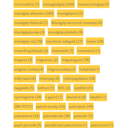
morzsatálca
(1)
mosogatógép
(204)
mososzaritogep
(5)
mosógép alkatrész
(280)
mosógépcső
(3)
mosógép fűtőszál
(7)
Mosógép leeresztő szivattyú
(6)
mosógépszelep
(3)
mosógépszénkefe
(9)
mosógép szíj
(18)
mosószer adagoló
(21)
motor
(29)
motorforgótányér
(2)
motorkefe
(7)
motortartó
(1)
mágnes
(3)
mágneses
(2)
mágnesgumi
(78)
mágnes szelep
(4)
mágnesszelep
(2)
mélyhűtő
(1)
mély tepsi
(6)
műanyag
(8)
műanyagdoboz
(29)
nagykefe
(5)
nofrost
(1)
NTC
(2)
nyitófül
(31)
nyomógomb
(28)
o-gyűrű
(1)
okostévé
(8)
olajálló
(1)
ORA ITO
(1)
palack-tartály
(33)
palackpolc
(49)
palacktartó
(43)
palacktároló
(38)
palackőr
(5)
papír porszák
(5)
paradicsom passzírozó
(1)
passzírozó
(1)