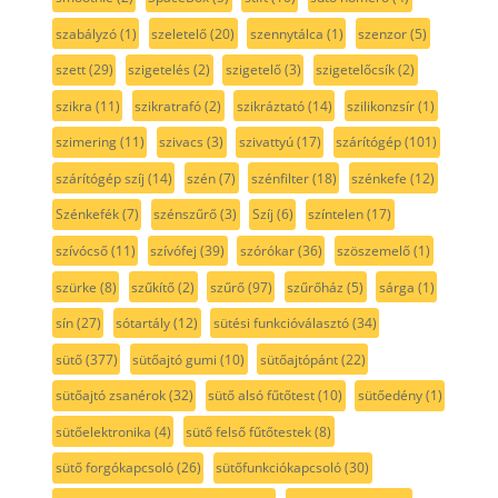
szabályzó
(1)
szeletelő
(20)
szennytálca
(1)
szenzor
(5)
szett
(29)
szigetelés
(2)
szigetelő
(3)
szigetelőcsík
(2)
szikra
(11)
szikratrafó
(2)
szikráztató
(14)
szilikonzsír
(1)
szimering
(11)
szivacs
(3)
szivattyú
(17)
szárítógép
(101)
szárítógép szíj
(14)
szén
(7)
szénfilter
(18)
szénkefe
(12)
Szénkefék
(7)
szénszűrő
(3)
Szíj
(6)
színtelen
(17)
szívócső
(11)
szívófej
(39)
szórókar
(36)
szöszemelő
(1)
szürke
(8)
szűkítő
(2)
szűrő
(97)
szűrőház
(5)
sárga
(1)
sín
(27)
sótartály
(12)
sütési funkcióválasztó
(34)
sütő
(377)
sütőajtó gumi
(10)
sütőajtópánt
(22)
sütőajtó zsanérok
(32)
sütő alsó fűtőtest
(10)
sütőedény
(1)
sütőelektronika
(4)
sütő felső fűtőtestek
(8)
sütő forgókapcsoló
(26)
sütőfunkciókapcsoló
(30)