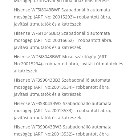
Mosógép ürítőszivattyú hibájának felismerése
Hisense WF5I8043BWF Szabadonálló automata
mosógép (ART No: 20015293)– robbantott ábra,
javítási útmutatók és alkatrészek
Hisense WF5I1045BBQ Szabadonálló automata
mosógép (ART No: 20016652) – robbantott ábra,
javítási útmutatók és alkatrészek
Hisense WD5I8043BWF Mosó-szárítógép (ART
No:20015294)– robbantott ábra, javítási útmutatók és
alkatrészek
Hisense WF3S9043BB3 Szabadonálló automata
mosógép (ART No:20013534)– robbantott ábra,
javítási útmutatók és alkatrészek
Hisense WF3S8043BW3 Szabadonálló automata
mosógép (ART No:20013533) – robbantott ábra,
javítási útmutatók és alkatrészek
Hisense WF3S9043BW3 Szabadonálló automata
mosógép (ART No:20013532)– robbantott ábra,