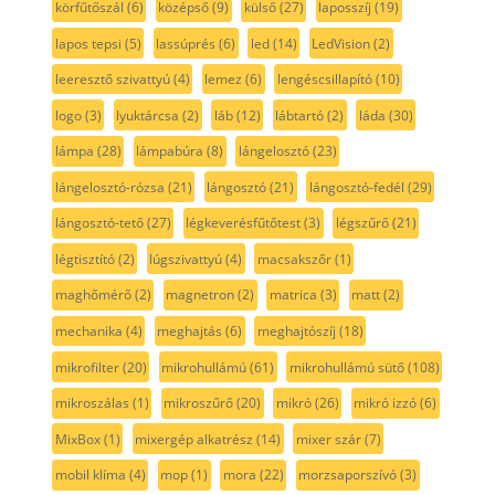
körfűtőszál
(6)
középső
(9)
külső
(27)
laposszíj
(19)
lapos tepsi
(5)
lassúprés
(6)
led
(14)
LedVision
(2)
leeresztő szivattyú
(4)
lemez
(6)
lengéscsillapító
(10)
logo
(3)
lyuktárcsa
(2)
láb
(12)
lábtartó
(2)
láda
(30)
lámpa
(28)
lámpabúra
(8)
lángelosztó
(23)
lángelosztó-rózsa
(21)
lángosztó
(21)
lángosztó-fedél
(29)
lángosztó-tető
(27)
légkeverésfűtőtest
(3)
légszűrő
(21)
légtisztító
(2)
lúgszivattyú
(4)
macsakszőr
(1)
maghőmérő
(2)
magnetron
(2)
matrica
(3)
matt
(2)
mechanika
(4)
meghajtás
(6)
meghajtószíj
(18)
mikrofilter
(20)
mikrohullámú
(61)
mikrohullámú sütő
(108)
mikroszálas
(1)
mikroszűrő
(20)
mikró
(26)
mikró izzó
(6)
MixBox
(1)
mixergép alkatrész
(14)
mixer szár
(7)
mobil klíma
(4)
mop
(1)
mora
(22)
morzsaporszívó
(3)