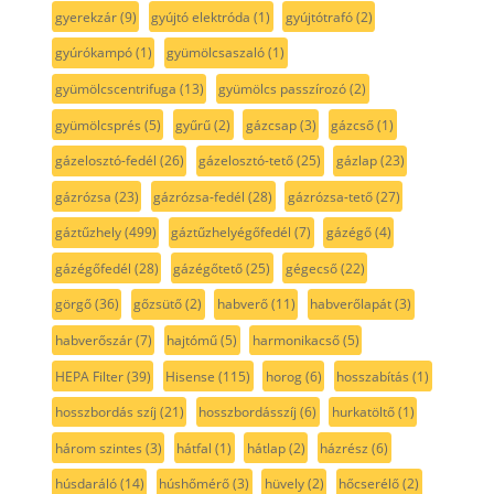
gyerekzár
(9)
gyújtó elektróda
(1)
gyújtótrafó
(2)
gyúrókampó
(1)
gyümölcsaszaló
(1)
gyümölcscentrifuga
(13)
gyümölcs passzírozó
(2)
gyümölcsprés
(5)
gyűrű
(2)
gázcsap
(3)
gázcső
(1)
gázelosztó-fedél
(26)
gázelosztó-tető
(25)
gázlap
(23)
gázrózsa
(23)
gázrózsa-fedél
(28)
gázrózsa-tető
(27)
gáztűzhely
(499)
gáztűzhelyégőfedél
(7)
gázégő
(4)
gázégőfedél
(28)
gázégőtető
(25)
gégecső
(22)
görgő
(36)
gőzsütő
(2)
habverő
(11)
habverőlapát
(3)
habverőszár
(7)
hajtómű
(5)
harmonikacső
(5)
HEPA Filter
(39)
Hisense
(115)
horog
(6)
hosszabítás
(1)
hosszbordás szíj
(21)
hosszbordásszíj
(6)
hurkatöltő
(1)
három szintes
(3)
hátfal
(1)
hátlap
(2)
házrész
(6)
húsdaráló
(14)
húshőmérő
(3)
hüvely
(2)
hőcserélő
(2)