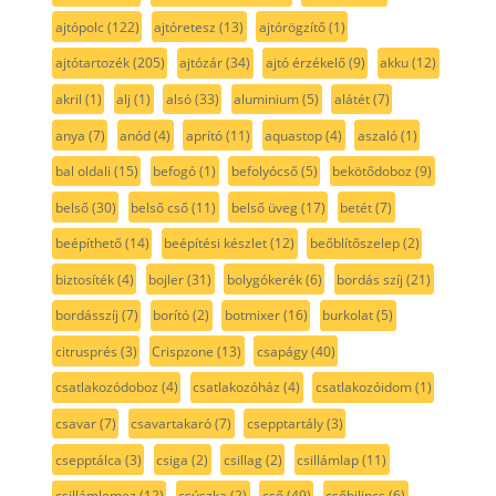
ajtópolc
(122)
ajtóretesz
(13)
ajtórögzítő
(1)
ajtótartozék
(205)
ajtózár
(34)
ajtó érzékelő
(9)
akku
(12)
akril
(1)
alj
(1)
alsó
(33)
aluminium
(5)
alátét
(7)
anya
(7)
anód
(4)
aprító
(11)
aquastop
(4)
aszaló
(1)
bal oldali
(15)
befogó
(1)
befolyócső
(5)
bekötődoboz
(9)
belső
(30)
belső cső
(11)
belső üveg
(17)
betét
(7)
beépíthető
(14)
beépítési készlet
(12)
beőblítőszelep
(2)
biztosíték
(4)
bojler
(31)
bolygókerék
(6)
bordás szíj
(21)
bordásszíj
(7)
borító
(2)
botmixer
(16)
burkolat
(5)
citrusprés
(3)
Crispzone
(13)
csapágy
(40)
csatlakozódoboz
(4)
csatlakozóház
(4)
csatlakozóidom
(1)
csavar
(7)
csavartakaró
(7)
csepptartály
(3)
csepptálca
(3)
csiga
(2)
csillag
(2)
csillámlap
(11)
csillámlemez
(12)
csúszka
(2)
cső
(49)
csőbilincs
(6)