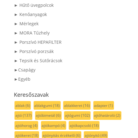
► Hűtő üvegpolcok
► Kenőanyagok
► Mérlegek
► MORA Tűzhely
► Porszívó HEPAFILTER
► Porszívó porzsák
► Tepsik és Sütőrácsok
►Csapágy
►Egyéb
Keresőszavak
ablak
(6)
ablakgumi
(18)
ablakkeret
(16)
adapter
(1)
ajtó
(137)
ajtóbimetál
(6)
ajtógumi
(102)
ajtóhatároló
(2)
ajtóhorog
(4)
ajtókampó
(4)
ajtókapcsoló
(18)
ajtókeret
(18)
ajtónyitás érzékelő
(6)
ajtónyitó
(49)