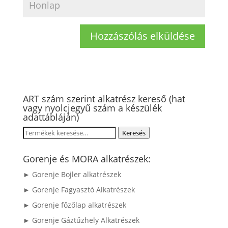
ART szám szerint alkatrész kereső (hat
vagy nyolcjegyű szám a készülék
adattábláján)
Keresés
Keresés
a
következőre:
Gorenje és MORA alkatrészek:
► Gorenje Bojler alkatrészek
► Gorenje Fagyasztó Alkatrészek
► Gorenje főzőlap alkatrészek
► Gorenje Gáztűzhely Alkatrészek