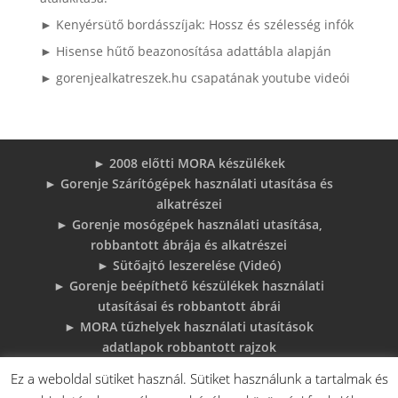
► Kenyérsütő bordásszíjak: Hossz és szélesség infók
► Hisense hűtő beazonosítása adattábla alapján
► gorenjealkatreszek.hu csapatának youtube videói
► 2008 előtti MORA készülékek
► Gorenje Szárítógépek használati utasítása és
alkatrészei
► Gorenje mosógépek használati utasítása,
robbantott ábrája és alkatrészei
► Sütőajtó leszerelése (Videó)
► Gorenje beépíthető készülékek használati
utasításai és robbantott ábrái
► MORA tűzhelyek használati utasítások
adatlapok robbantott rajzok
► Gorenje Bojler Vízkő problémák és
Ez a weboldal sütiket használ. Sütiket használunk a tartalmak és
megoldások