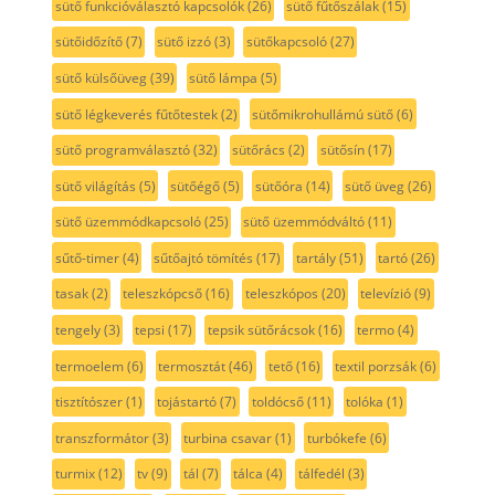
sütő funkcióválasztó kapcsolók
(26)
sütő fűtőszálak
(15)
sütőidőzítő
(7)
sütő izzó
(3)
sütőkapcsoló
(27)
sütő külsőüveg
(39)
sütő lámpa
(5)
sütő légkeverés fűtőtestek
(2)
sütőmikrohullámú sütő
(6)
sütő programválasztó
(32)
sütőrács
(2)
sütősín
(17)
sütő világítás
(5)
sütőégő
(5)
sütőóra
(14)
sütő üveg
(26)
sütő üzemmódkapcsoló
(25)
sütő üzemmódváltó
(11)
sűtő-timer
(4)
sűtőajtó tömítés
(17)
tartály
(51)
tartó
(26)
tasak
(2)
teleszkópcső
(16)
teleszkópos
(20)
televízió
(9)
tengely
(3)
tepsi
(17)
tepsik sütőrácsok
(16)
termo
(4)
termoelem
(6)
termosztát
(46)
tető
(16)
textil porzsák
(6)
tisztítószer
(1)
tojástartó
(7)
toldócső
(11)
tolóka
(1)
transzformátor
(3)
turbina csavar
(1)
turbókefe
(6)
turmix
(12)
tv
(9)
tál
(7)
tálca
(4)
tálfedél
(3)