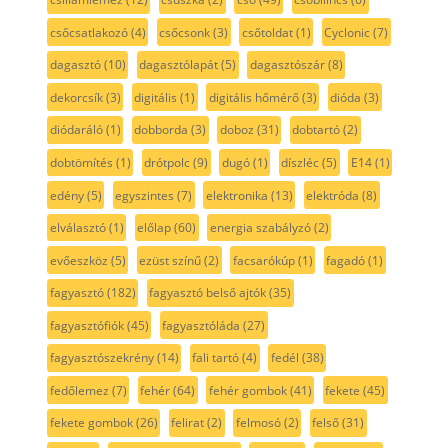
csőcsatlakozó
(4)
csőcsonk
(3)
csőtoldat
(1)
Cyclonic
(7)
dagasztó
(10)
dagasztólapát
(5)
dagasztószár
(8)
dekorcsík
(3)
digitális
(1)
digitális hőmérő
(3)
dióda
(3)
diódaráló
(1)
dobborda
(3)
doboz
(31)
dobtartó
(2)
dobtömítés
(1)
drótpolc
(9)
dugó
(1)
díszléc
(5)
E14
(1)
edény
(5)
egyszintes
(7)
elektronika
(13)
elektróda
(8)
elválasztó
(1)
előlap
(60)
energia szabályzó
(2)
evőeszköz
(5)
ezüst színű
(2)
facsarókúp
(1)
fagadó
(1)
fagyasztó
(182)
fagyasztó belső ajtók
(35)
fagyasztófiók
(45)
fagyasztóláda
(27)
fagyasztószekrény
(14)
fali tartó
(4)
fedél
(38)
fedőlemez
(7)
fehér
(64)
fehér gombok
(41)
fekete
(45)
fekete gombok
(26)
felirat
(2)
felmosó
(2)
felső
(31)