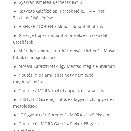
► Gyakran Ismételt Kérdések (GYIK)
► Ragyogó Gázfőzőlap, Karcok Nélkül? – A Profi
Tisztítás Első Lépései
► HISENSE / GORENJE klíma robbantott ábrák
► Gorenje bojler robbantott ábrák, és használati
utasítások
► Miért károsodnak a ruhák mosás közben? – Mosási
hibák és megoldásaik
► Mosási Katasztrófák: Így Mentsd meg a Ruháidat!
► 4 sütési hiba ami lehet hogy nem sütő
meghibásodás:
► Gorenje / MORA Tűzhely tippek és tanácsok:
► HISENSE / Gorenej Hűtők és fagyasztók: tippek és
megoldások:
► LOC gyerekzár Gorenje és MORA készülékeken:
► Gorenje és MORA Gázkészülékek PB gázra
átalakítása: