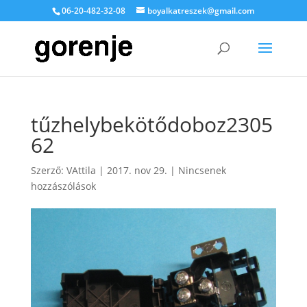
06-20-482-32-08
boyalkatreszek@gmail.com
tűzhelybekötődoboz2305
62
Szerző:
VAttila
|
2017. nov 29.
|
Nincsenek
hozzászólások