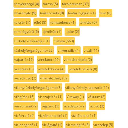
tányérgörgő
(4)
tárcsa
(5)
tárolórekesz
(37)
távirányító
(9)
távkapcsoló
(9)
távtartó gyűrű
(1)
tévé
(8)
tölcsér
(1)
töltő
(8)
tömszelence
(1)
tömítés
(67)
tömítőgyűrű
(6)
tömőrúd
(1)
tüske
(2)
tüzhely külsőüveg
(31)
tűzhely
(563)
tűzhelyforgatógomb
(22)
univerzális
(4)
v-szíj
(11)
vajtartó
(16)
ventilátor
(20)
ventilátorlapát
(2)
vezeték
(10)
vezetékdoboz
(4)
vezeték nélküli
(8)
vezető cső
(2)
villanytűzhely
(32)
villanytűzhelyforgatógomb
(3)
villanytűzhely kapcsoló
(11)
világítás
(16)
visszajelző
(11)
Vitaway
(1)
vákuum
(2)
vászonzsák
(2)
végzáró
(3)
vízadagoló
(2)
vízcső
(3)
vízforraló
(4)
vízkőmentesítő
(1)
vízkőtelenítő
(1)
vízleengedő
(1)
vízlágyító
(1)
vízmelegítő
(8)
vízszelep
(5)