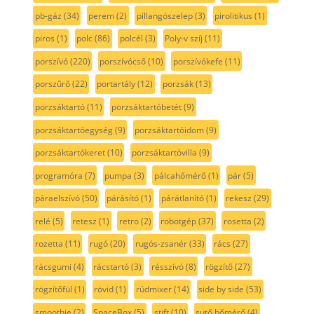
pb-gáz
(34)
perem
(2)
pillangószelep
(3)
pirolitikus
(1)
piros
(1)
polc
(86)
polcél
(3)
Poly-v szíj
(11)
porszívó
(220)
porszívócső
(10)
porszívókefe
(11)
porszűrő
(22)
portartály
(12)
porzsák
(13)
porzsáktartó
(11)
porzsáktartóbetét
(9)
porzsáktartóegység
(9)
porzsáktartóidom
(9)
porzsáktartókeret
(10)
porzsáktartóvilla
(9)
programóra
(7)
pumpa
(3)
pálcahőmérő
(1)
pár
(5)
páraelszívó
(50)
párásító
(1)
párátlanító
(1)
rekesz
(29)
relé
(5)
retesz
(1)
retro
(2)
robotgép
(37)
rosetta
(2)
rozetta
(11)
rugó
(20)
rugós-zsanér
(33)
rács
(27)
rácsgumi
(4)
rácstartó
(3)
résszívó
(8)
rögzítő
(27)
rögzítőfül
(1)
rövid
(1)
rúdmixer
(14)
side by side
(53)
smoothie
(2)
SpaceBox
(5)
stift
(10)
sutő hőmérő
(4)