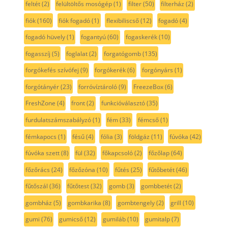
feltét
(2)
felültöltős mosógép
(1)
filter
(50)
filterház
(2)
fiók
(160)
fiók fogadó
(1)
flexibiliscső
(12)
fogadó
(4)
fogadó hüvely
(1)
fogantyú
(60)
fogaskerék
(10)
fogasszíj
(5)
foglalat
(2)
forgatógomb
(135)
forgókefés szívófej
(9)
forgókerék
(6)
forgónyárs
(1)
forgótányér
(23)
forróvíztároló
(9)
FreezeBox
(6)
FreshZone
(4)
front
(2)
funkcióválasztó
(35)
furdulatszámszabályzó
(1)
fém
(33)
fémcső
(1)
fémkapocs
(1)
fésű
(4)
fólia
(3)
földgáz
(11)
fúvóka
(42)
fúvóka szett
(8)
fül
(32)
főkapcsoló
(2)
főzőlap
(64)
főzőrács
(24)
főzőzóna
(10)
fűtés
(25)
fűtőbetét
(46)
fűtőszál
(36)
fűtőtest
(32)
gomb
(3)
gombbetét
(2)
gombház
(5)
gombkarika
(8)
gombtengely
(2)
grill
(10)
gumi
(76)
gumicső
(12)
gumiláb
(10)
gumitalp
(7)