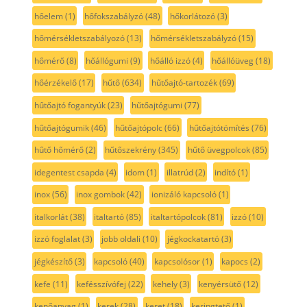
hőelem
(1)
hőfokszabályzó
(48)
hőkorlátozó
(3)
hőmérsékletszabályozó
(13)
hőmérsékletszabályzó
(15)
hőmérő
(8)
hőállógumi
(9)
hőálló izzó
(4)
hőállóüveg
(18)
hőérzékelő
(17)
hűtő
(634)
hűtőajtó-tartozék
(69)
hűtőajtó fogantyúk
(23)
hűtőajtógumi
(77)
hűtőajtógumik
(46)
hűtőajtópolc
(66)
hűtőajtótömítés
(76)
hűtő hőmérő
(2)
hűtőszekrény
(345)
hűtő üvegpolcok
(85)
idegentest csapda
(4)
idom
(1)
illatrúd
(2)
indító
(1)
inox
(56)
inox gombok
(42)
ionizáló kapcsoló
(1)
italkorlát
(38)
italtartó
(85)
italtartópolcok
(81)
izzó
(10)
izzó foglalat
(3)
jobb oldali
(10)
jégkockatartó
(3)
jégkészítő
(3)
kapcsoló
(40)
kapcsolósor
(1)
kapocs
(2)
kefe
(11)
kefésszívófej
(22)
kehely
(3)
kenyérsütő
(12)
kenőanyag
(1)
kerek
(28)
keret
(18)
keringtető
(1)