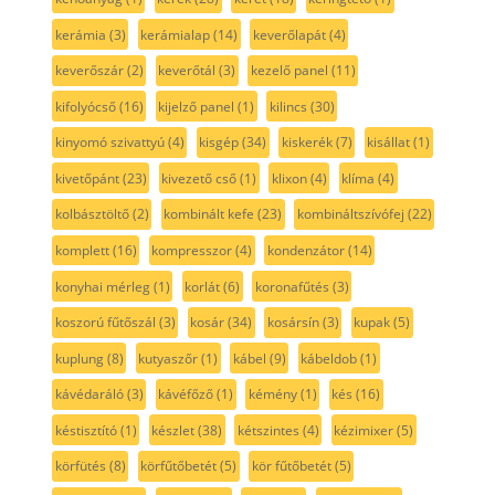
kerámia
(3)
kerámialap
(14)
keverőlapát
(4)
keverőszár
(2)
keverőtál
(3)
kezelő panel
(11)
kifolyócső
(16)
kijelző panel
(1)
kilincs
(30)
kinyomó szivattyú
(4)
kisgép
(34)
kiskerék
(7)
kisállat
(1)
kivetőpánt
(23)
kivezető cső
(1)
klixon
(4)
klíma
(4)
kolbásztöltő
(2)
kombinált kefe
(23)
kombináltszívófej
(22)
komplett
(16)
kompresszor
(4)
kondenzátor
(14)
konyhai mérleg
(1)
korlát
(6)
koronafűtés
(3)
koszorú fűtőszál
(3)
kosár
(34)
kosársín
(3)
kupak
(5)
kuplung
(8)
kutyaszőr
(1)
kábel
(9)
kábeldob
(1)
kávédaráló
(3)
kávéfőző
(1)
kémény
(1)
kés
(16)
késtisztító
(1)
készlet
(38)
kétszintes
(4)
kézimixer
(5)
körfütés
(8)
körfűtőbetét
(5)
kör fűtőbetét
(5)