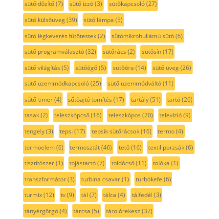
sütőidőzítő
(7)
sütő izzó
(3)
sütőkapcsoló
(27)
sütő külsőüveg
(39)
sütő lámpa
(5)
sütő légkeverés fűtőtestek
(2)
sütőmikrohullámú sütő
(6)
sütő programválasztó
(32)
sütőrács
(2)
sütősín
(17)
sütő világítás
(5)
sütőégő
(5)
sütőóra
(14)
sütő üveg
(26)
sütő üzemmódkapcsoló
(25)
sütő üzemmódváltó
(11)
sűtő-timer
(4)
sűtőajtó tömítés
(17)
tartály
(51)
tartó
(26)
tasak
(2)
teleszkópcső
(16)
teleszkópos
(20)
televízió
(9)
tengely
(3)
tepsi
(17)
tepsik sütőrácsok
(16)
termo
(4)
termoelem
(6)
termosztát
(46)
tető
(16)
textil porzsák
(6)
tisztítószer
(1)
tojástartó
(7)
toldócső
(11)
tolóka
(1)
transzformátor
(3)
turbina csavar
(1)
turbókefe
(6)
turmix
(12)
tv
(9)
tál
(7)
tálca
(4)
tálfedél
(3)
tányérgörgő
(4)
tárcsa
(5)
tárolórekesz
(37)