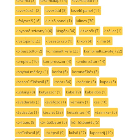
kerámia
(3)
kerámialap
(14)
keverőlapát
(4)
keverőszár
(2)
keverőtál
(3)
kezelő panel
(11)
kifolyócső
(16)
kijelző panel
(1)
kilincs
(30)
kinyomó szivattyú
(4)
kisgép
(34)
kiskerék
(7)
kisállat
(1)
kivetőpánt
(23)
kivezető cső
(1)
klixon
(4)
klíma
(4)
kolbásztöltő
(2)
kombinált kefe
(23)
kombináltszívófej
(22)
komplett
(16)
kompresszor
(4)
kondenzátor
(14)
konyhai mérleg
(1)
korlát
(6)
koronafűtés
(3)
koszorú fűtőszál
(3)
kosár
(34)
kosársín
(3)
kupak
(5)
kuplung
(8)
kutyaszőr
(1)
kábel
(9)
kábeldob
(1)
kávédaráló
(3)
kávéfőző
(1)
kémény
(1)
kés
(16)
késtisztító
(1)
készlet
(38)
kétszintes
(4)
kézimixer
(5)
körfütés
(8)
körfűtőbetét
(5)
kör fűtőbetét
(5)
körfűtőszál
(6)
középső
(9)
külső
(27)
laposszíj
(19)