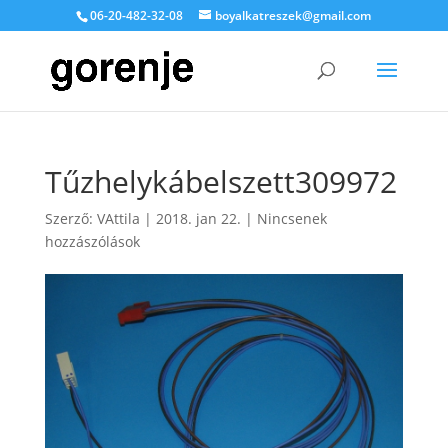
06-20-482-32-08
boyalkatreszek@gmail.com
Tűzhelykábelszett309972
Szerző:
VAttila
|
2018. jan 22.
|
Nincsenek
hozzászólások