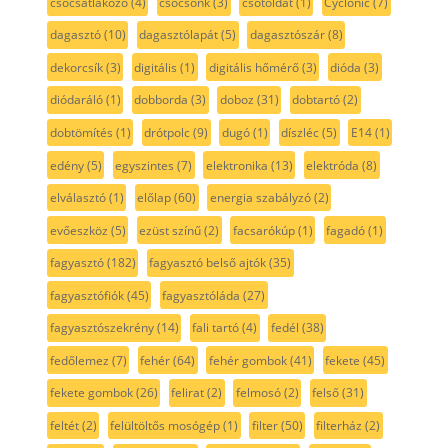
csőcsatlakozó
(4)
csőcsonk
(3)
csőtoldat
(1)
Cyclonic
(7)
dagasztó
(10)
dagasztólapát
(5)
dagasztószár
(8)
dekorcsík
(3)
digitális
(1)
digitális hőmérő
(3)
dióda
(3)
diódaráló
(1)
dobborda
(3)
doboz
(31)
dobtartó
(2)
dobtömítés
(1)
drótpolc
(9)
dugó
(1)
díszléc
(5)
E14
(1)
edény
(5)
egyszintes
(7)
elektronika
(13)
elektróda
(8)
elválasztó
(1)
előlap
(60)
energia szabályzó
(2)
evőeszköz
(5)
ezüst színű
(2)
facsarókúp
(1)
fagadó
(1)
fagyasztó
(182)
fagyasztó belső ajtók
(35)
fagyasztófiók
(45)
fagyasztóláda
(27)
fagyasztószekrény
(14)
fali tartó
(4)
fedél
(38)
fedőlemez
(7)
fehér
(64)
fehér gombok
(41)
fekete
(45)
fekete gombok
(26)
felirat
(2)
felmosó
(2)
felső
(31)
feltét
(2)
felültöltős mosógép
(1)
filter
(50)
filterház
(2)