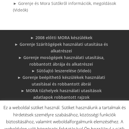
► Gorenje és Mora Sütőkről információk, megoldások
(Videók)
► 2008 előtti MORA készülékek
► Gorenje Szárítógépek használati utasítása és
alkatrészei
► Gorenje mosógépek használati utasítása,
robbantott ábrája és alkatrészei
► Sütőajtó leszerelése (Videó)
► Gorenje beépíthető készülékek használati
utasításai és robbantott ábrái
► MORA tűzhelyek használati utasítások
adatlapok robbantott rajzok
► Gorenje Bojler Vízkő problémák és
Ez a weboldal sütiket használ. Sütiket használunk a tartalmak és
megoldások
hirdetések személyre szabásához, közösségi funkciók
► 6 gyakori sütő hiba, és megoldások
biztosításához, valamint weboldalforgalmunk elemzéséhez. A
♦Gorenje Háztartásigépek adattábláiról:
weboldalon való böngészés folytatásával Ön hozzájárul a sütik