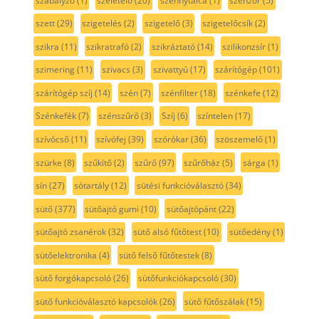
szabályzó
(1)
szeletelő
(20)
szennytálca
(1)
szenzor
(5)
szett
(29)
szigetelés
(2)
szigetelő
(3)
szigetelőcsík
(2)
szikra
(11)
szikratrafó
(2)
szikráztató
(14)
szilikonzsír
(1)
szimering
(11)
szivacs
(3)
szivattyú
(17)
szárítógép
(101)
szárítógép szíj
(14)
szén
(7)
szénfilter
(18)
szénkefe
(12)
Szénkefék
(7)
szénszűrő
(3)
Szíj
(6)
színtelen
(17)
szívócső
(11)
szívófej
(39)
szórókar
(36)
szöszemelő
(1)
szürke
(8)
szűkítő
(2)
szűrő
(97)
szűrőház
(5)
sárga
(1)
sín
(27)
sótartály
(12)
sütési funkcióválasztó
(34)
sütő
(377)
sütőajtó gumi
(10)
sütőajtópánt
(22)
sütőajtó zsanérok
(32)
sütő alsó fűtőtest
(10)
sütőedény
(1)
sütőelektronika
(4)
sütő felső fűtőtestek
(8)
sütő forgókapcsoló
(26)
sütőfunkciókapcsoló
(30)
sütő funkcióválasztó kapcsolók
(26)
sütő fűtőszálak
(15)