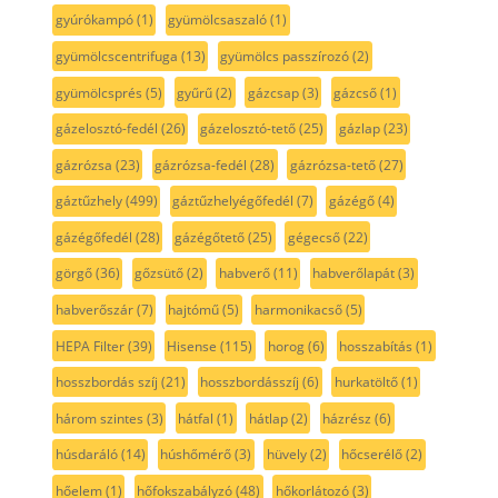
gyúrókampó
(1)
gyümölcsaszaló
(1)
gyümölcscentrifuga
(13)
gyümölcs passzírozó
(2)
gyümölcsprés
(5)
gyűrű
(2)
gázcsap
(3)
gázcső
(1)
gázelosztó-fedél
(26)
gázelosztó-tető
(25)
gázlap
(23)
gázrózsa
(23)
gázrózsa-fedél
(28)
gázrózsa-tető
(27)
gáztűzhely
(499)
gáztűzhelyégőfedél
(7)
gázégő
(4)
gázégőfedél
(28)
gázégőtető
(25)
gégecső
(22)
görgő
(36)
gőzsütő
(2)
habverő
(11)
habverőlapát
(3)
habverőszár
(7)
hajtómű
(5)
harmonikacső
(5)
HEPA Filter
(39)
Hisense
(115)
horog
(6)
hosszabítás
(1)
hosszbordás szíj
(21)
hosszbordásszíj
(6)
hurkatöltő
(1)
három szintes
(3)
hátfal
(1)
hátlap
(2)
házrész
(6)
húsdaráló
(14)
húshőmérő
(3)
hüvely
(2)
hőcserélő
(2)
hőelem
(1)
hőfokszabályzó
(48)
hőkorlátozó
(3)