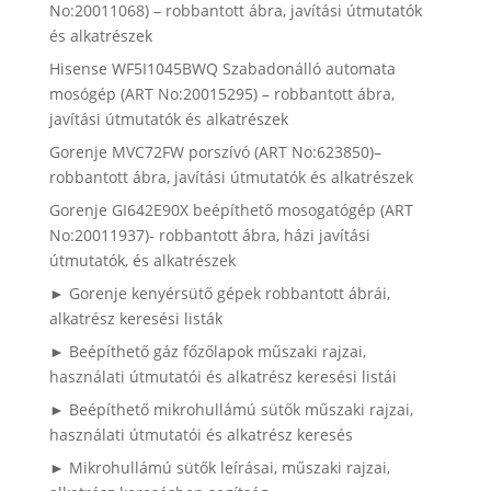
No:20011068) – robbantott ábra, javítási útmutatók
és alkatrészek
Hisense WF5I1045BWQ Szabadonálló automata
mosógép (ART No:20015295) – robbantott ábra,
javítási útmutatók és alkatrészek
Gorenje MVC72FW porszívó (ART No:623850)–
robbantott ábra, javítási útmutatók és alkatrészek
Gorenje GI642E90X beépíthető mosogatógép (ART
No:20011937)- robbantott ábra, házi javítási
útmutatók, és alkatrészek
► Gorenje kenyérsütő gépek robbantott ábrái,
alkatrész keresési listák
► Beépíthető gáz főzőlapok műszaki rajzai,
használati útmutatói és alkatrész keresési listái
► Beépíthető mikrohullámú sütők műszaki rajzai,
használati útmutatói és alkatrész keresés
► Mikrohullámú sütők leírásai, műszaki rajzai,