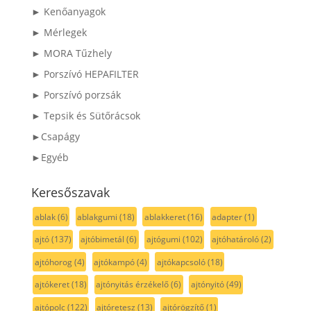
► Kenőanyagok
► Mérlegek
► MORA Tűzhely
► Porszívó HEPAFILTER
► Porszívó porzsák
► Tepsik és Sütőrácsok
►Csapágy
►Egyéb
Keresőszavak
ablak
(6)
ablakgumi
(18)
ablakkeret
(16)
adapter
(1)
ajtó
(137)
ajtóbimetál
(6)
ajtógumi
(102)
ajtóhatároló
(2)
ajtóhorog
(4)
ajtókampó
(4)
ajtókapcsoló
(18)
ajtókeret
(18)
ajtónyitás érzékelő
(6)
ajtónyitó
(49)
ajtópolc
(122)
ajtóretesz
(13)
ajtórögzítő
(1)