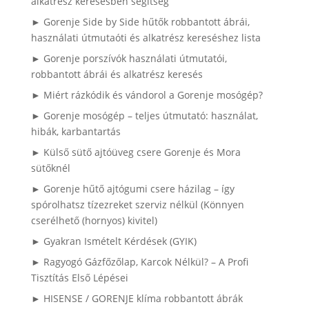
alkatrész keresésben segítség
► Gorenje Side by Side hűtők robbantott ábrái,
használati útmutaóti és alkatrész kereséshez lista
► Gorenje porszívók használati útmutatói,
robbantott ábrái és alkatrész keresés
► Miért rázkódik és vándorol a Gorenje mosógép?
► Gorenje mosógép – teljes útmutató: használat,
hibák, karbantartás
► Külső sütő ajtóüveg csere Gorenje és Mora
sütőknél
► Gorenje hűtő ajtógumi csere házilag – így
spórolhatsz tízezreket szerviz nélkül (Könnyen
cserélhető (hornyos) kivitel)
► Gyakran Ismételt Kérdések (GYIK)
► Ragyogó Gázfőzőlap, Karcok Nélkül? – A Profi
Tisztítás Első Lépései
► HISENSE / GORENJE klíma robbantott ábrák