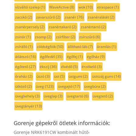
vízváltó szelep
(1)
WaveActive
(8)
wok
(10)
xtraspace
(1)
zacskó
(2)
zavarszűrő
(2)
zsanér
(76)
zsanéralátét
(2)
zsanérpersely
(2)
zsanértakaró
(2)
zsanértartó
(2)
zsinór
(1)
zsomp
(2)
zsírfilter
(2)
zsírszűrő
(6)
zsírálló
(1)
zöldségfiók
(50)
állítható láb
(7)
áramlás
(1)
átlátszó
(16)
égőfedél
(35)
égőfej
(1)
égőház
(9)
égőtető
(27)
ékszíj
(36)
élvédő
(5)
érzékelő
(3)
óraház
(2)
úszó
(3)
üst
(5)
üstgumi
(2)
üstszáj gumi
(14)
ütköző
(2)
üveg
(123)
üvegajtó
(17)
üvegbúra
(2)
üvegkehely
(3)
üveglap
(3)
üvegtartó
(6)
üvegtető
(2)
üvegtányér
(13)
Gorenje gépekről ötletek információk:
Gorenje NRK6191CW kombinált hűtő-