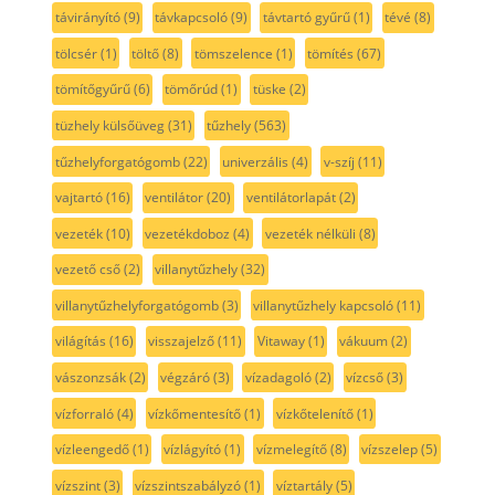
távirányító
(9)
távkapcsoló
(9)
távtartó gyűrű
(1)
tévé
(8)
tölcsér
(1)
töltő
(8)
tömszelence
(1)
tömítés
(67)
tömítőgyűrű
(6)
tömőrúd
(1)
tüske
(2)
tüzhely külsőüveg
(31)
tűzhely
(563)
tűzhelyforgatógomb
(22)
univerzális
(4)
v-szíj
(11)
vajtartó
(16)
ventilátor
(20)
ventilátorlapát
(2)
vezeték
(10)
vezetékdoboz
(4)
vezeték nélküli
(8)
vezető cső
(2)
villanytűzhely
(32)
villanytűzhelyforgatógomb
(3)
villanytűzhely kapcsoló
(11)
világítás
(16)
visszajelző
(11)
Vitaway
(1)
vákuum
(2)
vászonzsák
(2)
végzáró
(3)
vízadagoló
(2)
vízcső
(3)
vízforraló
(4)
vízkőmentesítő
(1)
vízkőtelenítő
(1)
vízleengedő
(1)
vízlágyító
(1)
vízmelegítő
(8)
vízszelep
(5)
vízszint
(3)
vízszintszabályzó
(1)
víztartály
(5)