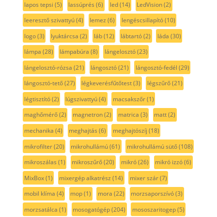
lapos tepsi
(5)
lassúprés
(6)
led
(14)
LedVision
(2)
leeresztő szivattyú
(4)
lemez
(6)
lengéscsillapító
(10)
logo
(3)
lyuktárcsa
(2)
láb
(12)
lábtartó
(2)
láda
(30)
lámpa
(28)
lámpabúra
(8)
lángelosztó
(23)
lángelosztó-rózsa
(21)
lángosztó
(21)
lángosztó-fedél
(29)
lángosztó-tető
(27)
légkeverésfűtőtest
(3)
légszűrő
(21)
légtisztító
(2)
lúgszivattyú
(4)
macsakszőr
(1)
maghőmérő
(2)
magnetron
(2)
matrica
(3)
matt
(2)
mechanika
(4)
meghajtás
(6)
meghajtószíj
(18)
mikrofilter
(20)
mikrohullámú
(61)
mikrohullámú sütő
(108)
mikroszálas
(1)
mikroszűrő
(20)
mikró
(26)
mikró izzó
(6)
MixBox
(1)
mixergép alkatrész
(14)
mixer szár
(7)
mobil klíma
(4)
mop
(1)
mora
(22)
morzsaporszívó
(3)
morzsatálca
(1)
mosogatógép
(204)
mososzaritogep
(5)