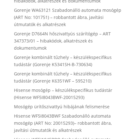
hibakódok, alkatrészek és dokumentumok
Gorenje WA63121 Szabadonálló automata mosógép
(ART No: 101751) – robbantott ábra, javítási
útmutatók és alkatrészek
Gorenje D7664N hőszivattyús szárítógép – ART
347373/01 – hibakódok, alkatrészek és
dokumentumok
Gorenje kombinált tűzhely – készülékspecifikus
tudástár (Gorenje K5341SH-B-730634)
Gorenje kombinált tűzhely – készülékspecifikus
tudástár (Gorenje K6351WF – 595210)
Hisense mosógép – készülékspecifikus tudástár
(Hisense WF5I8043BWF-20015293)
Mosógép ürítőszivattyú hibájának felismerése
Hisense WF5I8043BWF Szabadonálló automata
mosógép (ART No: 20015293)– robbantott ábra,
javítási útmutatók és alkatrészek