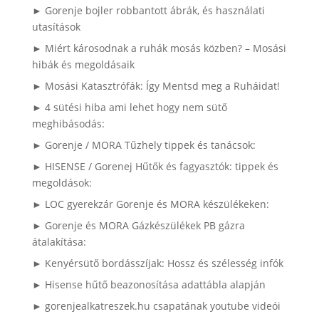
► Gorenje bojler robbantott ábrák, és használati
utasítások
► Miért károsodnak a ruhák mosás közben? – Mosási
hibák és megoldásaik
► Mosási Katasztrófák: Így Mentsd meg a Ruháidat!
► 4 sütési hiba ami lehet hogy nem sütő
meghibásodás:
► Gorenje / MORA Tűzhely tippek és tanácsok:
► HISENSE / Gorenej Hűtők és fagyasztók: tippek és
megoldások:
► LOC gyerekzár Gorenje és MORA készülékeken:
► Gorenje és MORA Gázkészülékek PB gázra
átalakítása:
► Kenyérsütő bordásszíjak: Hossz és szélesség infók
► Hisense hűtő beazonosítása adattábla alapján
► gorenjealkatreszek.hu csapatának youtube videói