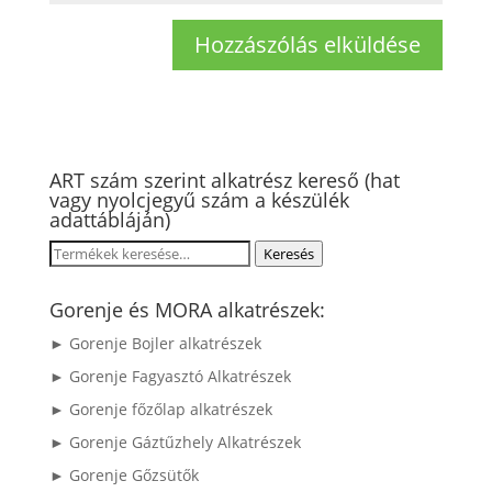
ART szám szerint alkatrész kereső (hat
vagy nyolcjegyű szám a készülék
adattábláján)
Keresés
Keresés
a
következőre:
Gorenje és MORA alkatrészek:
► Gorenje Bojler alkatrészek
► Gorenje Fagyasztó Alkatrészek
► Gorenje főzőlap alkatrészek
► Gorenje Gáztűzhely Alkatrészek
► Gorenje Gőzsütők