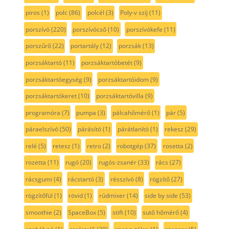
piros
(1)
polc
(86)
polcél
(3)
Poly-v szíj
(11)
porszívó
(220)
porszívócső
(10)
porszívókefe
(11)
porszűrő
(22)
portartály
(12)
porzsák
(13)
porzsáktartó
(11)
porzsáktartóbetét
(9)
porzsáktartóegység
(9)
porzsáktartóidom
(9)
porzsáktartókeret
(10)
porzsáktartóvilla
(9)
programóra
(7)
pumpa
(3)
pálcahőmérő
(1)
pár
(5)
páraelszívó
(50)
párásító
(1)
párátlanító
(1)
rekesz
(29)
relé
(5)
retesz
(1)
retro
(2)
robotgép
(37)
rosetta
(2)
rozetta
(11)
rugó
(20)
rugós-zsanér
(33)
rács
(27)
rácsgumi
(4)
rácstartó
(3)
résszívó
(8)
rögzítő
(27)
rögzítőfül
(1)
rövid
(1)
rúdmixer
(14)
side by side
(53)
smoothie
(2)
SpaceBox
(5)
stift
(10)
sutő hőmérő
(4)