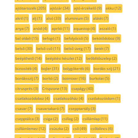
ajtótartozék
(205)
ajtózár
(34)
ajtó érzékelő
(9)
akku
(12)
akril
(1)
alj
(1)
alsó
(33)
aluminium
(5)
alátét
(7)
anya
(7)
anód
(4)
aprító
(11)
aquastop
(4)
aszaló
(1)
bal oldali
(15)
befogó
(1)
befolyócső
(5)
bekötődoboz
(9)
belső
(30)
belső cső
(11)
belső üveg
(17)
betét
(7)
beépíthető
(14)
beépítési készlet
(12)
beőblítőszelep
(2)
biztosíték
(4)
bojler
(31)
bolygókerék
(6)
bordás szíj
(21)
bordásszíj
(7)
borító
(2)
botmixer
(16)
burkolat
(5)
citrusprés
(3)
Crispzone
(13)
csapágy
(40)
csatlakozódoboz
(4)
csatlakozóház
(4)
csatlakozóidom
(1)
csavar
(7)
csavartakaró
(7)
csepptartály
(3)
csepptálca
(3)
csiga
(2)
csillag
(2)
csillámlap
(11)
csillámlemez
(12)
csúszka
(2)
cső
(49)
csőbilincs
(6)