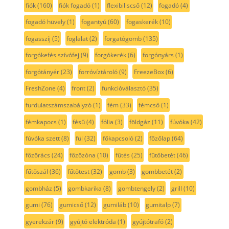
fiók
(160)
fiók fogadó
(1)
flexibiliscső
(12)
fogadó
(4)
fogadó hüvely
(1)
fogantyú
(60)
fogaskerék
(10)
fogasszíj
(5)
foglalat
(2)
forgatógomb
(135)
forgókefés szívófej
(9)
forgókerék
(6)
forgónyárs
(1)
forgótányér
(23)
forróvíztároló
(9)
FreezeBox
(6)
FreshZone
(4)
front
(2)
funkcióválasztó
(35)
furdulatszámszabályzó
(1)
fém
(33)
fémcső
(1)
fémkapocs
(1)
fésű
(4)
fólia
(3)
földgáz
(11)
fúvóka
(42)
fúvóka szett
(8)
fül
(32)
főkapcsoló
(2)
főzőlap
(64)
főzőrács
(24)
főzőzóna
(10)
fűtés
(25)
fűtőbetét
(46)
fűtőszál
(36)
fűtőtest
(32)
gomb
(3)
gombbetét
(2)
gombház
(5)
gombkarika
(8)
gombtengely
(2)
grill
(10)
gumi
(76)
gumicső
(12)
gumiláb
(10)
gumitalp
(7)
gyerekzár
(9)
gyújtó elektróda
(1)
gyújtótrafó
(2)