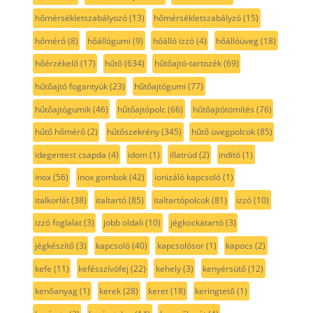
hőmérsékletszabályozó
(13)
hőmérsékletszabályzó
(15)
hőmérő
(8)
hőállógumi
(9)
hőálló izzó
(4)
hőállóüveg
(18)
hőérzékelő
(17)
hűtő
(634)
hűtőajtó-tartozék
(69)
hűtőajtó fogantyúk
(23)
hűtőajtógumi
(77)
hűtőajtógumik
(46)
hűtőajtópolc
(66)
hűtőajtótömítés
(76)
hűtő hőmérő
(2)
hűtőszekrény
(345)
hűtő üvegpolcok
(85)
idegentest csapda
(4)
idom
(1)
illatrúd
(2)
indító
(1)
inox
(56)
inox gombok
(42)
ionizáló kapcsoló
(1)
italkorlát
(38)
italtartó
(85)
italtartópolcok
(81)
izzó
(10)
izzó foglalat
(3)
jobb oldali
(10)
jégkockatartó
(3)
jégkészítő
(3)
kapcsoló
(40)
kapcsolósor
(1)
kapocs
(2)
kefe
(11)
kefésszívófej
(22)
kehely
(3)
kenyérsütő
(12)
kenőanyag
(1)
kerek
(28)
keret
(18)
keringtető
(1)