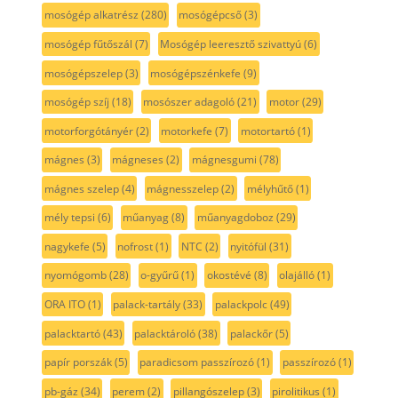
mosógép alkatrész
(280)
mosógépcső
(3)
mosógép fűtőszál
(7)
Mosógép leeresztő szivattyú
(6)
mosógépszelep
(3)
mosógépszénkefe
(9)
mosógép szíj
(18)
mosószer adagoló
(21)
motor
(29)
motorforgótányér
(2)
motorkefe
(7)
motortartó
(1)
mágnes
(3)
mágneses
(2)
mágnesgumi
(78)
mágnes szelep
(4)
mágnesszelep
(2)
mélyhűtő
(1)
mély tepsi
(6)
műanyag
(8)
műanyagdoboz
(29)
nagykefe
(5)
nofrost
(1)
NTC
(2)
nyitófül
(31)
nyomógomb
(28)
o-gyűrű
(1)
okostévé
(8)
olajálló
(1)
ORA ITO
(1)
palack-tartály
(33)
palackpolc
(49)
palacktartó
(43)
palacktároló
(38)
palackőr
(5)
papír porszák
(5)
paradicsom passzírozó
(1)
passzírozó
(1)
pb-gáz
(34)
perem
(2)
pillangószelep
(3)
pirolitikus
(1)