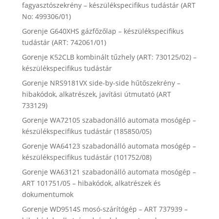
fagyasztószekrény – készülékspecifikus tudástár (ART
No: 499306/01)
Gorenje G640XHS gázfőzőlap – készülékspecifikus
tudástár (ART: 742061/01)
Gorenje K52CLB kombinált tűzhely (ART: 730125/02) –
készülékspecifikus tudástár
Gorenje NRS9181VX side-by-side hűtőszekrény –
hibakódok, alkatrészek, javítási útmutató (ART
733129)
Gorenje WA72105 szabadonálló automata mosógép –
készülékspecifikus tudástár (185850/05)
Gorenje WA64123 szabadonálló automata mosógép –
készülékspecifikus tudástár (101752/08)
Gorenje WA63121 szabadonálló automata mosógép –
ART 101751/05 – hibakódok, alkatrészek és
dokumentumok
Gorenje WD9514S mosó-szárítógép – ART 737939 –