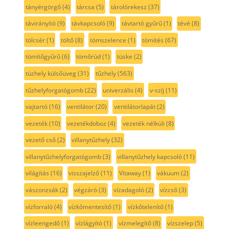
tányérgörgő
(4)
tárcsa
(5)
tárolórekesz
(37)
távirányító
(9)
távkapcsoló
(9)
távtartó gyűrű
(1)
tévé
(8)
tölcsér
(1)
töltő
(8)
tömszelence
(1)
tömítés
(67)
tömítőgyűrű
(6)
tömőrúd
(1)
tüske
(2)
tüzhely külsőüveg
(31)
tűzhely
(563)
tűzhelyforgatógomb
(22)
univerzális
(4)
v-szíj
(11)
vajtartó
(16)
ventilátor
(20)
ventilátorlapát
(2)
vezeték
(10)
vezetékdoboz
(4)
vezeték nélküli
(8)
vezető cső
(2)
villanytűzhely
(32)
villanytűzhelyforgatógomb
(3)
villanytűzhely kapcsoló
(11)
világítás
(16)
visszajelző
(11)
Vitaway
(1)
vákuum
(2)
vászonzsák
(2)
végzáró
(3)
vízadagoló
(2)
vízcső
(3)
vízforraló
(4)
vízkőmentesítő
(1)
vízkőtelenítő
(1)
vízleengedő
(1)
vízlágyító
(1)
vízmelegítő
(8)
vízszelep
(5)