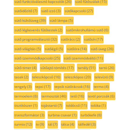
sütő funkcióválasztó kapcsolók
(26)
sütő fűtőszálak
(15)
sütőidőzítő
(7)
sütő izzó
(3)
sütőkapcsoló
(27)
sütő külsőüveg
(39)
sütő lámpa
(5)
sütő légkeverés fűtőtestek
(2)
sütőmikrohullámú sütő
(6)
sütő programválasztó
(32)
sütőrács
(2)
sütősín
(17)
sütő világítás
(5)
sütőégő
(5)
sütőóra
(14)
sütő üveg
(26)
sütő üzemmódkapcsoló
(25)
sütő üzemmódváltó
(11)
sűtő-timer
(4)
sűtőajtó tömítés
(17)
tartály
(51)
tartó
(26)
tasak
(2)
teleszkópcső
(16)
teleszkópos
(20)
televízió
(9)
tengely
(3)
tepsi
(17)
tepsik sütőrácsok
(16)
termo
(4)
termoelem
(6)
termosztát
(46)
tető
(16)
textil porzsák
(6)
tisztítószer
(1)
tojástartó
(7)
toldócső
(11)
tolóka
(1)
transzformátor
(3)
turbina csavar
(1)
turbókefe
(6)
turmix
(12)
tv
(9)
tál
(7)
tálca
(4)
tálfedél
(3)