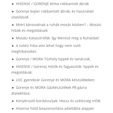
► HISENSE / GORENJE klíma robbantott ábrák
► Gorenje bojler robbantott ábrák, és használati
utasítások
► Miért károsodnak a ruhák mosás közben? – Mosási
hibák és megoldásaik
► Mosási Katasztrófák: Így Mentsd meg a Ruháidat!
► 4 sütési hiba ami lehet hogy nem sütő
meghibásodás:
► Gorenje / MORA Tűzhely tippek és tanácsok:
► HISENSE / Gorenej Hűtők és fagyasztók: tippek és
megoldások:
► LOC gyerekzár Gorenje és MORA készülékeken:
► Gorenje és MORA Gázkészülékek PB gázra
átalakítása:
► Kenyérsütő bordásszíjak: Hossz és szélesség infók
► Hisense hűtő beazonosítása adattábla alapján