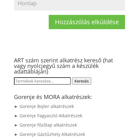
ART szám szerint alkatrész kereső (hat
vagy nyolcjegyű szám a készülék
adattábláján)
Keresés
Keresés
a
következőre:
Gorenje és MORA alkatrészek:
► Gorenje Bojler alkatrészek
► Gorenje Fagyasztó Alkatrészek
► Gorenje főzőlap alkatrészek
► Gorenje Gáztűzhely Alkatrészek