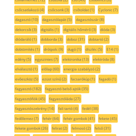
csőcsatlakozó
(4)
csőcsonk
(3)
csőtoldat
(1)
Cyclonic
(7)
dagasztó
(10)
dagasztólapát
(5)
dagasztószár
(8)
dekorcsík
(3)
digitális
(1)
digitális hőmérő
(3)
dióda
(3)
diódaráló
(1)
dobborda
(3)
doboz
(31)
dobtartó
(2)
dobtömítés
(1)
drótpolc
(9)
dugó
(1)
díszléc
(5)
E14
(1)
edény
(5)
egyszintes
(7)
elektronika
(13)
elektróda
(8)
elválasztó
(1)
előlap
(60)
energia szabályzó
(2)
evőeszköz
(5)
ezüst színű
(2)
facsarókúp
(1)
fagadó
(1)
fagyasztó
(182)
fagyasztó belső ajtók
(35)
fagyasztófiók
(45)
fagyasztóláda
(27)
fagyasztószekrény
(14)
fali tartó
(4)
fedél
(38)
fedőlemez
(7)
fehér
(64)
fehér gombok
(41)
fekete
(45)
fekete gombok
(26)
felirat
(2)
felmosó
(2)
felső
(31)