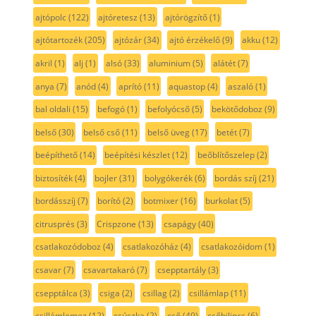
ajtópolc
(122)
ajtóretesz
(13)
ajtórögzítő
(1)
ajtótartozék
(205)
ajtózár
(34)
ajtó érzékelő
(9)
akku
(12)
akril
(1)
alj
(1)
alsó
(33)
aluminium
(5)
alátét
(7)
anya
(7)
anód
(4)
aprító
(11)
aquastop
(4)
aszaló
(1)
bal oldali
(15)
befogó
(1)
befolyócső
(5)
bekötődoboz
(9)
belső
(30)
belső cső
(11)
belső üveg
(17)
betét
(7)
beépíthető
(14)
beépítési készlet
(12)
beőblítőszelep
(2)
biztosíték
(4)
bojler
(31)
bolygókerék
(6)
bordás szíj
(21)
bordásszíj
(7)
borító
(2)
botmixer
(16)
burkolat
(5)
citrusprés
(3)
Crispzone
(13)
csapágy
(40)
csatlakozódoboz
(4)
csatlakozóház
(4)
csatlakozóidom
(1)
csavar
(7)
csavartakaró
(7)
csepptartály
(3)
csepptálca
(3)
csiga
(2)
csillag
(2)
csillámlap
(11)
csillámlemez
(12)
csúszka
(2)
cső
(49)
csőbilincs
(6)