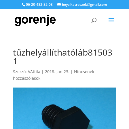
06-20-482-32-08
boyalkatreszek@gmail.com
tűzhelyállíthatóláb81503
1
Szerző:
VAttila
|
2018. jan 23.
|
Nincsenek
hozzászólások