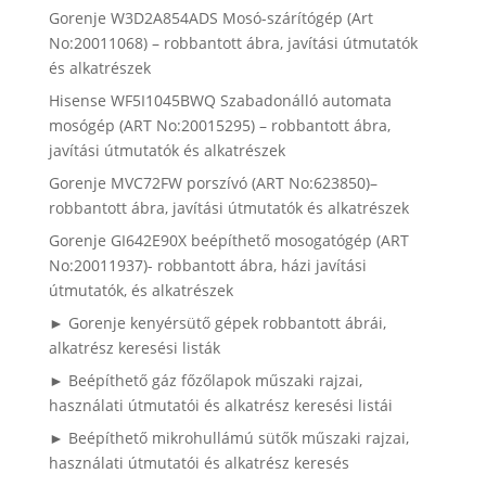
Gorenje W3D2A854ADS Mosó-szárítógép (Art
No:20011068) – robbantott ábra, javítási útmutatók
és alkatrészek
Hisense WF5I1045BWQ Szabadonálló automata
mosógép (ART No:20015295) – robbantott ábra,
javítási útmutatók és alkatrészek
Gorenje MVC72FW porszívó (ART No:623850)–
robbantott ábra, javítási útmutatók és alkatrészek
Gorenje GI642E90X beépíthető mosogatógép (ART
No:20011937)- robbantott ábra, házi javítási
útmutatók, és alkatrészek
► Gorenje kenyérsütő gépek robbantott ábrái,
alkatrész keresési listák
► Beépíthető gáz főzőlapok műszaki rajzai,
használati útmutatói és alkatrész keresési listái
► Beépíthető mikrohullámú sütők műszaki rajzai,
használati útmutatói és alkatrész keresés