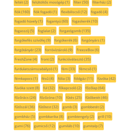
feltét
(2)
felültöltős mosógép
(1)
filter
(50)
filterház
(2)
fiók
(160)
fiók fogadó
(1)
flexibiliscső
(12)
fogadó
(4)
fogadó hüvely
(1)
fogantyú
(60)
fogaskerék
(10)
fogasszíj
(5)
foglalat
(2)
forgatógomb
(135)
forgókefés szívófej
(9)
forgókerék
(6)
forgónyárs
(1)
forgótányér
(23)
forróvíztároló
(9)
FreezeBox
(6)
FreshZone
(4)
front
(2)
funkcióválasztó
(35)
furdulatszámszabályzó
(1)
fém
(33)
fémcső
(1)
fémkapocs
(1)
fésű
(4)
fólia
(3)
földgáz
(11)
fúvóka
(42)
fúvóka szett
(8)
fül
(32)
főkapcsoló
(2)
főzőlap
(64)
főzőrács
(24)
főzőzóna
(10)
fűtés
(25)
fűtőbetét
(46)
fűtőszál
(36)
fűtőtest
(32)
gomb
(3)
gombbetét
(2)
gombház
(5)
gombkarika
(8)
gombtengely
(2)
grill
(10)
gumi
(76)
gumicső
(12)
gumiláb
(10)
gumitalp
(7)