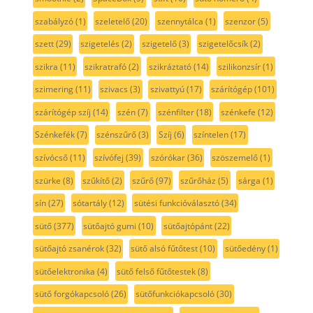
szabályzó
(1)
szeletelő
(20)
szennytálca
(1)
szenzor
(5)
szett
(29)
szigetelés
(2)
szigetelő
(3)
szigetelőcsík
(2)
szikra
(11)
szikratrafó
(2)
szikráztató
(14)
szilikonzsír
(1)
szimering
(11)
szivacs
(3)
szivattyú
(17)
szárítógép
(101)
szárítógép szíj
(14)
szén
(7)
szénfilter
(18)
szénkefe
(12)
Szénkefék
(7)
szénszűrő
(3)
Szíj
(6)
színtelen
(17)
szívócső
(11)
szívófej
(39)
szórókar
(36)
szöszemelő
(1)
szürke
(8)
szűkítő
(2)
szűrő
(97)
szűrőház
(5)
sárga
(1)
sín
(27)
sótartály
(12)
sütési funkcióválasztó
(34)
sütő
(377)
sütőajtó gumi
(10)
sütőajtópánt
(22)
sütőajtó zsanérok
(32)
sütő alsó fűtőtest
(10)
sütőedény
(1)
sütőelektronika
(4)
sütő felső fűtőtestek
(8)
sütő forgókapcsoló
(26)
sütőfunkciókapcsoló
(30)