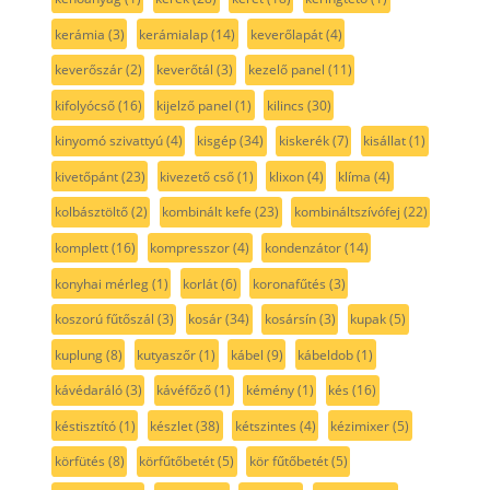
kerámia
(3)
kerámialap
(14)
keverőlapát
(4)
keverőszár
(2)
keverőtál
(3)
kezelő panel
(11)
kifolyócső
(16)
kijelző panel
(1)
kilincs
(30)
kinyomó szivattyú
(4)
kisgép
(34)
kiskerék
(7)
kisállat
(1)
kivetőpánt
(23)
kivezető cső
(1)
klixon
(4)
klíma
(4)
kolbásztöltő
(2)
kombinált kefe
(23)
kombináltszívófej
(22)
komplett
(16)
kompresszor
(4)
kondenzátor
(14)
konyhai mérleg
(1)
korlát
(6)
koronafűtés
(3)
koszorú fűtőszál
(3)
kosár
(34)
kosársín
(3)
kupak
(5)
kuplung
(8)
kutyaszőr
(1)
kábel
(9)
kábeldob
(1)
kávédaráló
(3)
kávéfőző
(1)
kémény
(1)
kés
(16)
késtisztító
(1)
készlet
(38)
kétszintes
(4)
kézimixer
(5)
körfütés
(8)
körfűtőbetét
(5)
kör fűtőbetét
(5)