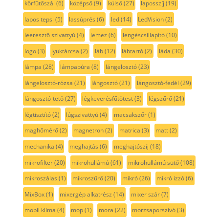
körfűtőszál
(6)
középső
(9)
külső
(27)
laposszíj
(19)
lapos tepsi
(5)
lassúprés
(6)
led
(14)
LedVision
(2)
leeresztő szivattyú
(4)
lemez
(6)
lengéscsillapító
(10)
logo
(3)
lyuktárcsa
(2)
láb
(12)
lábtartó
(2)
láda
(30)
lámpa
(28)
lámpabúra
(8)
lángelosztó
(23)
lángelosztó-rózsa
(21)
lángosztó
(21)
lángosztó-fedél
(29)
lángosztó-tető
(27)
légkeverésfűtőtest
(3)
légszűrő
(21)
légtisztító
(2)
lúgszivattyú
(4)
macsakszőr
(1)
maghőmérő
(2)
magnetron
(2)
matrica
(3)
matt
(2)
mechanika
(4)
meghajtás
(6)
meghajtószíj
(18)
mikrofilter
(20)
mikrohullámú
(61)
mikrohullámú sütő
(108)
mikroszálas
(1)
mikroszűrő
(20)
mikró
(26)
mikró izzó
(6)
MixBox
(1)
mixergép alkatrész
(14)
mixer szár
(7)
mobil klíma
(4)
mop
(1)
mora
(22)
morzsaporszívó
(3)