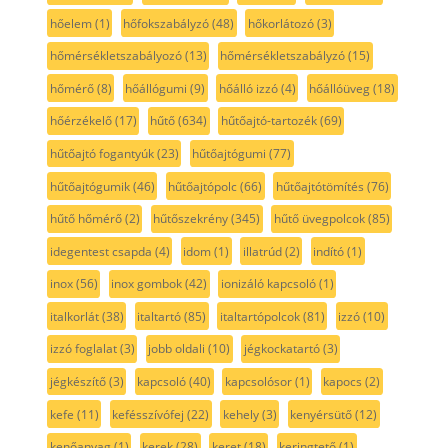
hőelem
(1)
hőfokszabályzó
(48)
hőkorlátozó
(3)
hőmérsékletszabályozó
(13)
hőmérsékletszabályzó
(15)
hőmérő
(8)
hőállógumi
(9)
hőálló izzó
(4)
hőállóüveg
(18)
hőérzékelő
(17)
hűtő
(634)
hűtőajtó-tartozék
(69)
hűtőajtó fogantyúk
(23)
hűtőajtógumi
(77)
hűtőajtógumik
(46)
hűtőajtópolc
(66)
hűtőajtótömítés
(76)
hűtő hőmérő
(2)
hűtőszekrény
(345)
hűtő üvegpolcok
(85)
idegentest csapda
(4)
idom
(1)
illatrúd
(2)
indító
(1)
inox
(56)
inox gombok
(42)
ionizáló kapcsoló
(1)
italkorlát
(38)
italtartó
(85)
italtartópolcok
(81)
izzó
(10)
izzó foglalat
(3)
jobb oldali
(10)
jégkockatartó
(3)
jégkészítő
(3)
kapcsoló
(40)
kapcsolósor
(1)
kapocs
(2)
kefe
(11)
kefésszívófej
(22)
kehely
(3)
kenyérsütő
(12)
kenőanyag
(1)
kerek
(28)
keret
(18)
keringtető
(1)