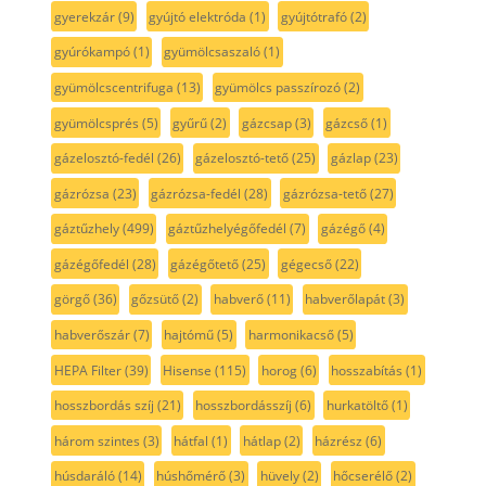
gyerekzár
(9)
gyújtó elektróda
(1)
gyújtótrafó
(2)
gyúrókampó
(1)
gyümölcsaszaló
(1)
gyümölcscentrifuga
(13)
gyümölcs passzírozó
(2)
gyümölcsprés
(5)
gyűrű
(2)
gázcsap
(3)
gázcső
(1)
gázelosztó-fedél
(26)
gázelosztó-tető
(25)
gázlap
(23)
gázrózsa
(23)
gázrózsa-fedél
(28)
gázrózsa-tető
(27)
gáztűzhely
(499)
gáztűzhelyégőfedél
(7)
gázégő
(4)
gázégőfedél
(28)
gázégőtető
(25)
gégecső
(22)
görgő
(36)
gőzsütő
(2)
habverő
(11)
habverőlapát
(3)
habverőszár
(7)
hajtómű
(5)
harmonikacső
(5)
HEPA Filter
(39)
Hisense
(115)
horog
(6)
hosszabítás
(1)
hosszbordás szíj
(21)
hosszbordásszíj
(6)
hurkatöltő
(1)
három szintes
(3)
hátfal
(1)
hátlap
(2)
házrész
(6)
húsdaráló
(14)
húshőmérő
(3)
hüvely
(2)
hőcserélő
(2)