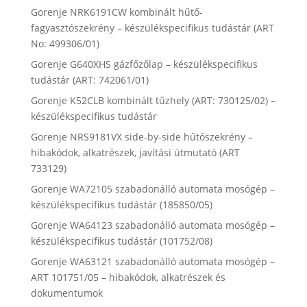
Gorenje NRK6191CW kombinált hűtő-
fagyasztószekrény – készülékspecifikus tudástár (ART
No: 499306/01)
Gorenje G640XHS gázfőzőlap – készülékspecifikus
tudástár (ART: 742061/01)
Gorenje K52CLB kombinált tűzhely (ART: 730125/02) –
készülékspecifikus tudástár
Gorenje NRS9181VX side-by-side hűtőszekrény –
hibakódok, alkatrészek, javítási útmutató (ART
733129)
Gorenje WA72105 szabadonálló automata mosógép –
készülékspecifikus tudástár (185850/05)
Gorenje WA64123 szabadonálló automata mosógép –
készülékspecifikus tudástár (101752/08)
Gorenje WA63121 szabadonálló automata mosógép –
ART 101751/05 – hibakódok, alkatrészek és
dokumentumok