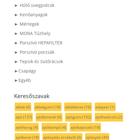
► Hűtő üvegpolcok
► Kenőanyagok
► Mérlegek
► MORA Tűzhely
► Porszívó HEPAFILTER
► Porszívó porzsák
► Tepsik és Sütőrácsok
►Csapágy
►Egyéb
Keresőszavak
ablak
(6)
ablakgumi
(18)
ablakkeret
(16)
adapter
(1)
ajtó
(137)
ajtóbimetál
(6)
ajtógumi
(102)
ajtóhatároló
(2)
ajtóhorog
(4)
ajtókampó
(4)
ajtókapcsoló
(18)
ajtókeret
(18)
ajtónyitás érzékelő
(6)
ajtónyitó
(49)