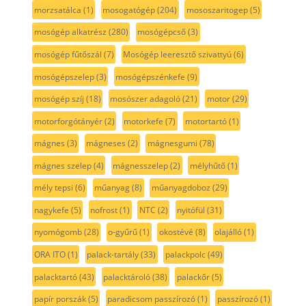
morzsatálca
(1)
mosogatógép
(204)
mososzaritogep
(5)
mosógép alkatrész
(280)
mosógépcső
(3)
mosógép fűtőszál
(7)
Mosógép leeresztő szivattyú
(6)
mosógépszelep
(3)
mosógépszénkefe
(9)
mosógép szíj
(18)
mosószer adagoló
(21)
motor
(29)
motorforgótányér
(2)
motorkefe
(7)
motortartó
(1)
mágnes
(3)
mágneses
(2)
mágnesgumi
(78)
mágnes szelep
(4)
mágnesszelep
(2)
mélyhűtő
(1)
mély tepsi
(6)
műanyag
(8)
műanyagdoboz
(29)
nagykefe
(5)
nofrost
(1)
NTC
(2)
nyitófül
(31)
nyomógomb
(28)
o-gyűrű
(1)
okostévé
(8)
olajálló
(1)
ORA ITO
(1)
palack-tartály
(33)
palackpolc
(49)
palacktartó
(43)
palacktároló
(38)
palackőr
(5)
papír porszák
(5)
paradicsom passzírozó
(1)
passzírozó
(1)