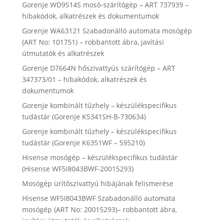
Gorenje WD9514S mosó-szárítógép – ART 737939 –
hibakódok, alkatrészek és dokumentumok
Gorenje WA63121 Szabadonálló automata mosógép
(ART No: 101751) – robbantott ábra, javítási
útmutatók és alkatrészek
Gorenje D7664N hőszivattyús szárítógép – ART
347373/01 – hibakódok, alkatrészek és
dokumentumok
Gorenje kombinált tűzhely – készülékspecifikus
tudástár (Gorenje K5341SH-B-730634)
Gorenje kombinált tűzhely – készülékspecifikus
tudástár (Gorenje K6351WF – 595210)
Hisense mosógép – készülékspecifikus tudástár
(Hisense WF5I8043BWF-20015293)
Mosógép ürítőszivattyú hibájának felismerése
Hisense WF5I8043BWF Szabadonálló automata
mosógép (ART No: 20015293)– robbantott ábra,