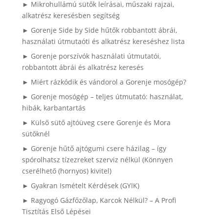
► Mikrohullámú sütők leírásai, műszaki rajzai,
alkatrész keresésben segítség
► Gorenje Side by Side hűtők robbantott ábrái,
használati útmutaóti és alkatrész kereséshez lista
► Gorenje porszívók használati útmutatói,
robbantott ábrái és alkatrész keresés
► Miért rázkódik és vándorol a Gorenje mosógép?
► Gorenje mosógép – teljes útmutató: használat,
hibák, karbantartás
► Külső sütő ajtóüveg csere Gorenje és Mora
sütőknél
► Gorenje hűtő ajtógumi csere házilag – így
spórolhatsz tízezreket szerviz nélkül (Könnyen
cserélhető (hornyos) kivitel)
► Gyakran Ismételt Kérdések (GYIK)
► Ragyogó Gázfőzőlap, Karcok Nélkül? – A Profi
Tisztítás Első Lépései