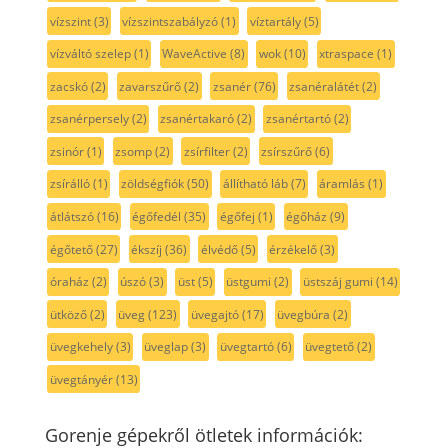
vízszint
(3)
vízszintszabályzó
(1)
víztartály
(5)
vízváltó szelep
(1)
WaveActive
(8)
wok
(10)
xtraspace
(1)
zacskó
(2)
zavarszűrő
(2)
zsanér
(76)
zsanéralátét
(2)
zsanérpersely
(2)
zsanértakaró
(2)
zsanértartó
(2)
zsinór
(1)
zsomp
(2)
zsírfilter
(2)
zsírszűrő
(6)
zsírálló
(1)
zöldségfiók
(50)
állítható láb
(7)
áramlás
(1)
átlátszó
(16)
égőfedél
(35)
égőfej
(1)
égőház
(9)
égőtető
(27)
ékszíj
(36)
élvédő
(5)
érzékelő
(3)
óraház
(2)
úszó
(3)
üst
(5)
üstgumi
(2)
üstszáj gumi
(14)
ütköző
(2)
üveg
(123)
üvegajtó
(17)
üvegbúra
(2)
üvegkehely
(3)
üveglap
(3)
üvegtartó
(6)
üvegtető
(2)
üvegtányér
(13)
Gorenje gépekről ötletek információk: