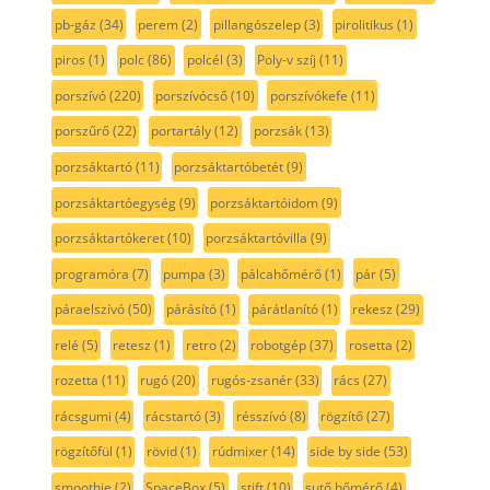
pb-gáz
(34)
perem
(2)
pillangószelep
(3)
pirolitikus
(1)
piros
(1)
polc
(86)
polcél
(3)
Poly-v szíj
(11)
porszívó
(220)
porszívócső
(10)
porszívókefe
(11)
porszűrő
(22)
portartály
(12)
porzsák
(13)
porzsáktartó
(11)
porzsáktartóbetét
(9)
porzsáktartóegység
(9)
porzsáktartóidom
(9)
porzsáktartókeret
(10)
porzsáktartóvilla
(9)
programóra
(7)
pumpa
(3)
pálcahőmérő
(1)
pár
(5)
páraelszívó
(50)
párásító
(1)
párátlanító
(1)
rekesz
(29)
relé
(5)
retesz
(1)
retro
(2)
robotgép
(37)
rosetta
(2)
rozetta
(11)
rugó
(20)
rugós-zsanér
(33)
rács
(27)
rácsgumi
(4)
rácstartó
(3)
résszívó
(8)
rögzítő
(27)
rögzítőfül
(1)
rövid
(1)
rúdmixer
(14)
side by side
(53)
smoothie
(2)
SpaceBox
(5)
stift
(10)
sutő hőmérő
(4)