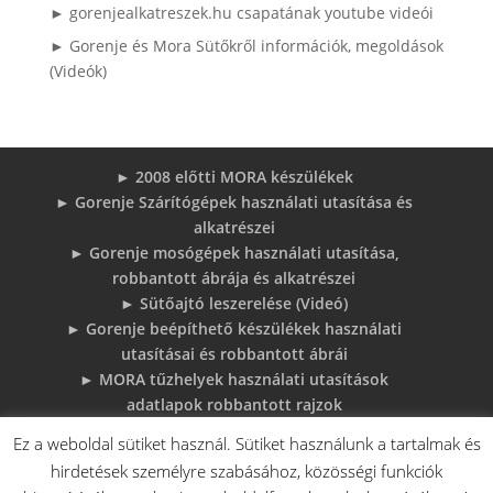
► gorenjealkatreszek.hu csapatának youtube videói
► Gorenje és Mora Sütőkről információk, megoldások
(Videók)
► 2008 előtti MORA készülékek
► Gorenje Szárítógépek használati utasítása és
alkatrészei
► Gorenje mosógépek használati utasítása,
robbantott ábrája és alkatrészei
► Sütőajtó leszerelése (Videó)
► Gorenje beépíthető készülékek használati
utasításai és robbantott ábrái
► MORA tűzhelyek használati utasítások
adatlapok robbantott rajzok
► Gorenje Bojler Vízkő problémák és
Ez a weboldal sütiket használ. Sütiket használunk a tartalmak és
megoldások
hirdetések személyre szabásához, közösségi funkciók
► 6 gyakori sütő hiba, és megoldások