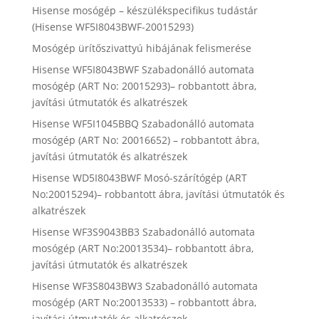
Hisense mosógép – készülékspecifikus tudástár
(Hisense WF5I8043BWF-20015293)
Mosógép ürítőszivattyú hibájának felismerése
Hisense WF5I8043BWF Szabadonálló automata
mosógép (ART No: 20015293)– robbantott ábra,
javítási útmutatók és alkatrészek
Hisense WF5I1045BBQ Szabadonálló automata
mosógép (ART No: 20016652) – robbantott ábra,
javítási útmutatók és alkatrészek
Hisense WD5I8043BWF Mosó-szárítógép (ART
No:20015294)– robbantott ábra, javítási útmutatók és
alkatrészek
Hisense WF3S9043BB3 Szabadonálló automata
mosógép (ART No:20013534)– robbantott ábra,
javítási útmutatók és alkatrészek
Hisense WF3S8043BW3 Szabadonálló automata
mosógép (ART No:20013533) – robbantott ábra,
javítási útmutatók és alkatrészek