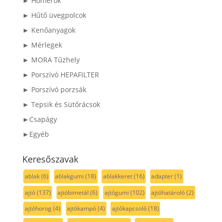
► Hőmérők
► Hűtő üvegpolcok
► Kenőanyagok
► Mérlegek
► MORA Tűzhely
► Porszívó HEPAFILTER
► Porszívó porzsák
► Tepsik és Sütőrácsok
►Csapágy
►Egyéb
Keresőszavak
ablak
(6)
ablakgumi
(18)
ablakkeret
(16)
adapter
(1)
ajtó
(137)
ajtóbimetál
(6)
ajtógumi
(102)
ajtóhatároló
(2)
ajtóhorog
(4)
ajtókampó
(4)
ajtókapcsoló
(18)