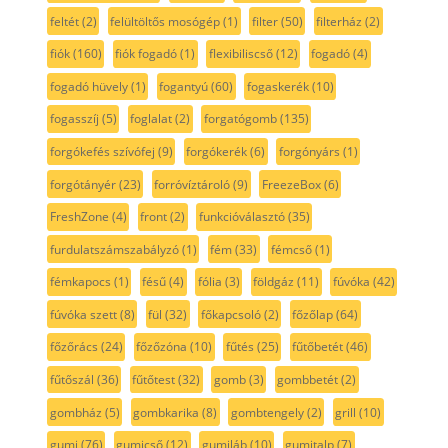
feltét
(2)
felültöltős mosógép
(1)
filter
(50)
filterház
(2)
fiók
(160)
fiók fogadó
(1)
flexibiliscső
(12)
fogadó
(4)
fogadó hüvely
(1)
fogantyú
(60)
fogaskerék
(10)
fogasszíj
(5)
foglalat
(2)
forgatógomb
(135)
forgókefés szívófej
(9)
forgókerék
(6)
forgónyárs
(1)
forgótányér
(23)
forróvíztároló
(9)
FreezeBox
(6)
FreshZone
(4)
front
(2)
funkcióválasztó
(35)
furdulatszámszabályzó
(1)
fém
(33)
fémcső
(1)
fémkapocs
(1)
fésű
(4)
fólia
(3)
földgáz
(11)
fúvóka
(42)
fúvóka szett
(8)
fül
(32)
főkapcsoló
(2)
főzőlap
(64)
főzőrács
(24)
főzőzóna
(10)
fűtés
(25)
fűtőbetét
(46)
fűtőszál
(36)
fűtőtest
(32)
gomb
(3)
gombbetét
(2)
gombház
(5)
gombkarika
(8)
gombtengely
(2)
grill
(10)
gumi
(76)
gumicső
(12)
gumiláb
(10)
gumitalp
(7)