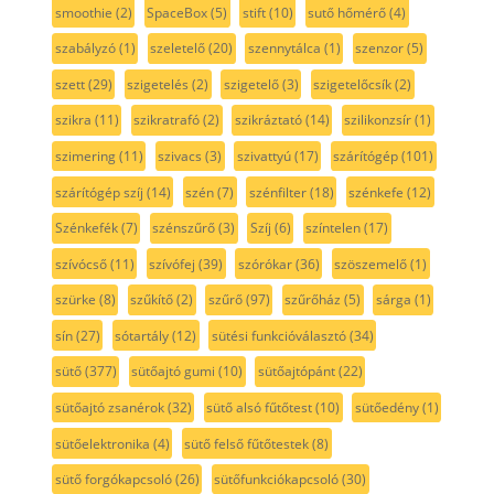
smoothie
(2)
SpaceBox
(5)
stift
(10)
sutő hőmérő
(4)
szabályzó
(1)
szeletelő
(20)
szennytálca
(1)
szenzor
(5)
szett
(29)
szigetelés
(2)
szigetelő
(3)
szigetelőcsík
(2)
szikra
(11)
szikratrafó
(2)
szikráztató
(14)
szilikonzsír
(1)
szimering
(11)
szivacs
(3)
szivattyú
(17)
szárítógép
(101)
szárítógép szíj
(14)
szén
(7)
szénfilter
(18)
szénkefe
(12)
Szénkefék
(7)
szénszűrő
(3)
Szíj
(6)
színtelen
(17)
szívócső
(11)
szívófej
(39)
szórókar
(36)
szöszemelő
(1)
szürke
(8)
szűkítő
(2)
szűrő
(97)
szűrőház
(5)
sárga
(1)
sín
(27)
sótartály
(12)
sütési funkcióválasztó
(34)
sütő
(377)
sütőajtó gumi
(10)
sütőajtópánt
(22)
sütőajtó zsanérok
(32)
sütő alsó fűtőtest
(10)
sütőedény
(1)
sütőelektronika
(4)
sütő felső fűtőtestek
(8)
sütő forgókapcsoló
(26)
sütőfunkciókapcsoló
(30)