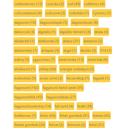
csillámlemez
(12)
csúszka
(2)
cső
(49)
csőbilincs
(6)
csőcsatlakozó
(4)
csőcsonk
(3)
csőtoldat
(1)
Cyclonic
(7)
dagasztó
(10)
dagasztólapát
(5)
dagasztószár
(8)
dekorcsík
(3)
digitális
(1)
digitális hőmérő
(3)
dióda
(3)
diódaráló
(1)
dobborda
(3)
doboz
(31)
dobtartó
(2)
dobtömítés
(1)
drótpolc
(9)
dugó
(1)
díszléc
(5)
E14
(1)
edény
(5)
egyszintes
(7)
elektronika
(13)
elektróda
(8)
elválasztó
(1)
előlap
(60)
energia szabályzó
(2)
evőeszköz
(5)
ezüst színű
(2)
facsarókúp
(1)
fagadó
(1)
fagyasztó
(182)
fagyasztó belső ajtók
(35)
fagyasztófiók
(45)
fagyasztóláda
(27)
fagyasztószekrény
(14)
fali tartó
(4)
fedél
(38)
fedőlemez
(7)
fehér
(64)
fehér gombok
(41)
fekete
(45)
fekete gombok
(26)
felirat
(2)
felmosó
(2)
felső
(31)