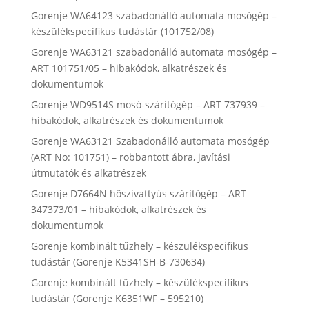
Gorenje WA64123 szabadonálló automata mosógép –
készülékspecifikus tudástár (101752/08)
Gorenje WA63121 szabadonálló automata mosógép –
ART 101751/05 – hibakódok, alkatrészek és
dokumentumok
Gorenje WD9514S mosó-szárítógép – ART 737939 –
hibakódok, alkatrészek és dokumentumok
Gorenje WA63121 Szabadonálló automata mosógép
(ART No: 101751) – robbantott ábra, javítási
útmutatók és alkatrészek
Gorenje D7664N hőszivattyús szárítógép – ART
347373/01 – hibakódok, alkatrészek és
dokumentumok
Gorenje kombinált tűzhely – készülékspecifikus
tudástár (Gorenje K5341SH-B-730634)
Gorenje kombinált tűzhely – készülékspecifikus
tudástár (Gorenje K6351WF – 595210)