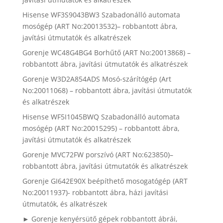
Hisense WF3S9043BW3 Szabadonálló automata
mosógép (ART No:20013532)– robbantott ábra,
javítási útmutatók és alkatrészek
Gorenje WC48G4BG4 Borhűtő (ART No:20013868) –
robbantott ábra, javítási útmutatók és alkatrészek
Gorenje W3D2A854ADS Mosó-szárítógép (Art
No:20011068) – robbantott ábra, javítási útmutatók
és alkatrészek
Hisense WF5I1045BWQ Szabadonálló automata
mosógép (ART No:20015295) – robbantott ábra,
javítási útmutatók és alkatrészek
Gorenje MVC72FW porszívó (ART No:623850)–
robbantott ábra, javítási útmutatók és alkatrészek
Gorenje GI642E90X beépíthető mosogatógép (ART
No:20011937)- robbantott ábra, házi javítási
útmutatók, és alkatrészek
► Gorenje kenyérsütő gépek robbantott ábrái,