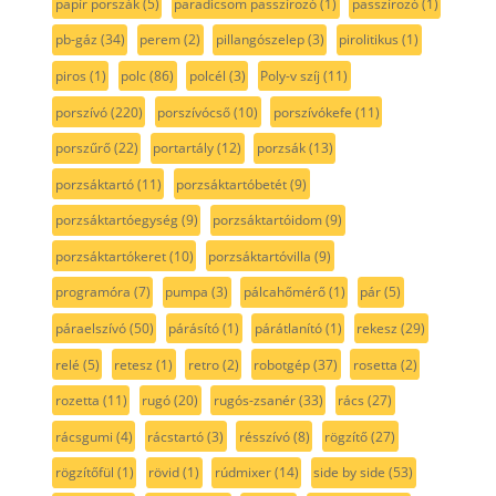
papír porszák
(5)
paradicsom passzírozó
(1)
passzírozó
(1)
pb-gáz
(34)
perem
(2)
pillangószelep
(3)
pirolitikus
(1)
piros
(1)
polc
(86)
polcél
(3)
Poly-v szíj
(11)
porszívó
(220)
porszívócső
(10)
porszívókefe
(11)
porszűrő
(22)
portartály
(12)
porzsák
(13)
porzsáktartó
(11)
porzsáktartóbetét
(9)
porzsáktartóegység
(9)
porzsáktartóidom
(9)
porzsáktartókeret
(10)
porzsáktartóvilla
(9)
programóra
(7)
pumpa
(3)
pálcahőmérő
(1)
pár
(5)
páraelszívó
(50)
párásító
(1)
párátlanító
(1)
rekesz
(29)
relé
(5)
retesz
(1)
retro
(2)
robotgép
(37)
rosetta
(2)
rozetta
(11)
rugó
(20)
rugós-zsanér
(33)
rács
(27)
rácsgumi
(4)
rácstartó
(3)
résszívó
(8)
rögzítő
(27)
rögzítőfül
(1)
rövid
(1)
rúdmixer
(14)
side by side
(53)