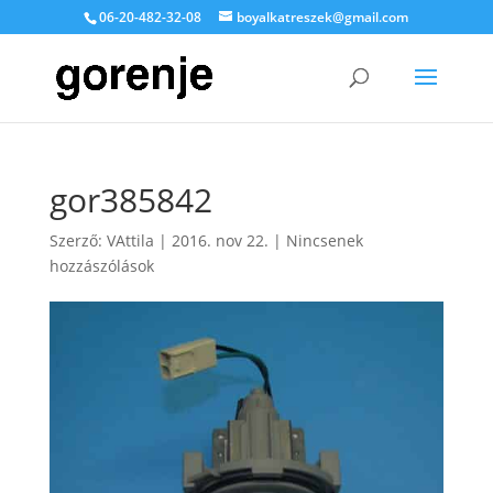
06-20-482-32-08
boyalkatreszek@gmail.com
gor385842
Szerző:
VAttila
|
2016. nov 22.
|
Nincsenek
hozzászólások