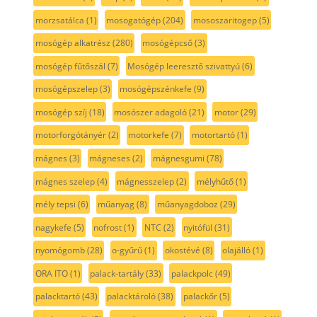
morzsatálca
(1)
mosogatógép
(204)
mososzaritogep
(5)
mosógép alkatrész
(280)
mosógépcső
(3)
mosógép fűtőszál
(7)
Mosógép leeresztő szivattyú
(6)
mosógépszelep
(3)
mosógépszénkefe
(9)
mosógép szíj
(18)
mosószer adagoló
(21)
motor
(29)
motorforgótányér
(2)
motorkefe
(7)
motortartó
(1)
mágnes
(3)
mágneses
(2)
mágnesgumi
(78)
mágnes szelep
(4)
mágnesszelep
(2)
mélyhűtő
(1)
mély tepsi
(6)
műanyag
(8)
műanyagdoboz
(29)
nagykefe
(5)
nofrost
(1)
NTC
(2)
nyitófül
(31)
nyomógomb
(28)
o-gyűrű
(1)
okostévé
(8)
olajálló
(1)
ORA ITO
(1)
palack-tartály
(33)
palackpolc
(49)
palacktartó
(43)
palacktároló
(38)
palackőr
(5)