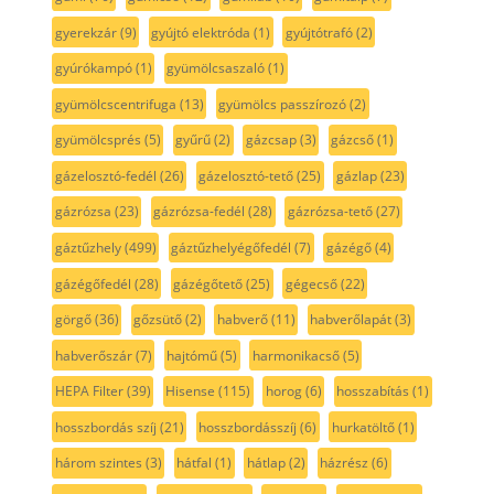
gyerekzár
(9)
gyújtó elektróda
(1)
gyújtótrafó
(2)
gyúrókampó
(1)
gyümölcsaszaló
(1)
gyümölcscentrifuga
(13)
gyümölcs passzírozó
(2)
gyümölcsprés
(5)
gyűrű
(2)
gázcsap
(3)
gázcső
(1)
gázelosztó-fedél
(26)
gázelosztó-tető
(25)
gázlap
(23)
gázrózsa
(23)
gázrózsa-fedél
(28)
gázrózsa-tető
(27)
gáztűzhely
(499)
gáztűzhelyégőfedél
(7)
gázégő
(4)
gázégőfedél
(28)
gázégőtető
(25)
gégecső
(22)
görgő
(36)
gőzsütő
(2)
habverő
(11)
habverőlapát
(3)
habverőszár
(7)
hajtómű
(5)
harmonikacső
(5)
HEPA Filter
(39)
Hisense
(115)
horog
(6)
hosszabítás
(1)
hosszbordás szíj
(21)
hosszbordásszíj
(6)
hurkatöltő
(1)
három szintes
(3)
hátfal
(1)
hátlap
(2)
házrész
(6)