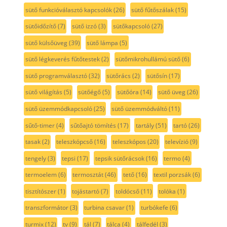
sütő funkcióválasztó kapcsolók
(26)
sütő fűtőszálak
(15)
sütőidőzítő
(7)
sütő izzó
(3)
sütőkapcsoló
(27)
sütő külsőüveg
(39)
sütő lámpa
(5)
sütő légkeverés fűtőtestek
(2)
sütőmikrohullámú sütő
(6)
sütő programválasztó
(32)
sütőrács
(2)
sütősín
(17)
sütő világítás
(5)
sütőégő
(5)
sütőóra
(14)
sütő üveg
(26)
sütő üzemmódkapcsoló
(25)
sütő üzemmódváltó
(11)
sűtő-timer
(4)
sűtőajtó tömítés
(17)
tartály
(51)
tartó
(26)
tasak
(2)
teleszkópcső
(16)
teleszkópos
(20)
televízió
(9)
tengely
(3)
tepsi
(17)
tepsik sütőrácsok
(16)
termo
(4)
termoelem
(6)
termosztát
(46)
tető
(16)
textil porzsák
(6)
tisztítószer
(1)
tojástartó
(7)
toldócső
(11)
tolóka
(1)
transzformátor
(3)
turbina csavar
(1)
turbókefe
(6)
turmix
(12)
tv
(9)
tál
(7)
tálca
(4)
tálfedél
(3)