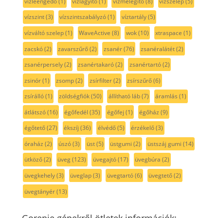
vízleengedő
(1)
vízlágyító
(1)
vízmelegítő
(8)
vízszelep
(5)
vízszint
(3)
vízszintszabályzó
(1)
víztartály
(5)
vízváltó szelep
(1)
WaveActive
(8)
wok
(10)
xtraspace
(1)
zacskó
(2)
zavarszűrő
(2)
zsanér
(76)
zsanéralátét
(2)
zsanérpersely
(2)
zsanértakaró
(2)
zsanértartó
(2)
zsinór
(1)
zsomp
(2)
zsírfilter
(2)
zsírszűrő
(6)
zsírálló
(1)
zöldségfiók
(50)
állítható láb
(7)
áramlás
(1)
átlátszó
(16)
égőfedél
(35)
égőfej
(1)
égőház
(9)
égőtető
(27)
ékszíj
(36)
élvédő
(5)
érzékelő
(3)
óraház
(2)
úszó
(3)
üst
(5)
üstgumi
(2)
üstszáj gumi
(14)
ütköző
(2)
üveg
(123)
üvegajtó
(17)
üvegbúra
(2)
üvegkehely
(3)
üveglap
(3)
üvegtartó
(6)
üvegtető
(2)
üvegtányér
(13)