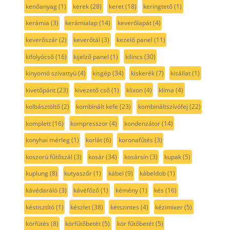
kenőanyag
(1)
kerek
(28)
keret
(18)
keringtető
(1)
kerámia
(3)
kerámialap
(14)
keverőlapát
(4)
keverőszár
(2)
keverőtál
(3)
kezelő panel
(11)
kifolyócső
(16)
kijelző panel
(1)
kilincs
(30)
kinyomó szivattyú
(4)
kisgép
(34)
kiskerék
(7)
kisállat
(1)
kivetőpánt
(23)
kivezető cső
(1)
klixon
(4)
klíma
(4)
kolbásztöltő
(2)
kombinált kefe
(23)
kombináltszívófej
(22)
komplett
(16)
kompresszor
(4)
kondenzátor
(14)
konyhai mérleg
(1)
korlát
(6)
koronafűtés
(3)
koszorú fűtőszál
(3)
kosár
(34)
kosársín
(3)
kupak
(5)
kuplung
(8)
kutyaszőr
(1)
kábel
(9)
kábeldob
(1)
kávédaráló
(3)
kávéfőző
(1)
kémény
(1)
kés
(16)
késtisztító
(1)
készlet
(38)
kétszintes
(4)
kézimixer
(5)
körfütés
(8)
körfűtőbetét
(5)
kör fűtőbetét
(5)