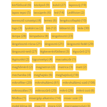
körfűtőszál
(6)
középső
(9)
külső
(27)
laposszíj
(19)
lapos tepsi
(5)
lassúprés
(6)
led
(14)
LedVision
(2)
leeresztő szivattyú
(4)
lemez
(6)
lengéscsillapító
(10)
logo
(3)
lyuktárcsa
(2)
láb
(12)
lábtartó
(2)
láda
(30)
lámpa
(28)
lámpabúra
(8)
lángelosztó
(23)
lángelosztó-rózsa
(21)
lángosztó
(21)
lángosztó-fedél
(29)
lángosztó-tető
(27)
légkeverésfűtőtest
(3)
légszűrő
(21)
légtisztító
(2)
lúgszivattyú
(4)
macsakszőr
(1)
maghőmérő
(2)
magnetron
(2)
matrica
(3)
matt
(2)
mechanika
(4)
meghajtás
(6)
meghajtószíj
(18)
mikrofilter
(20)
mikrohullámú
(61)
mikrohullámú sütő
(108)
mikroszálas
(1)
mikroszűrő
(20)
mikró
(26)
mikró izzó
(6)
MixBox
(1)
mixergép alkatrész
(14)
mixer szár
(7)
mobil klíma
(4)
mop
(1)
mora
(22)
morzsaporszívó
(3)