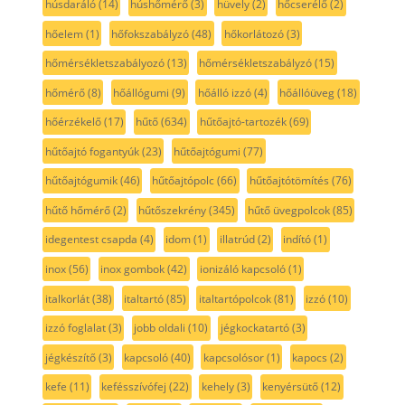
húsdaráló
(14)
húshőmérő
(3)
hüvely
(2)
hőcserélő
(2)
hőelem
(1)
hőfokszabályzó
(48)
hőkorlátozó
(3)
hőmérsékletszabályozó
(13)
hőmérsékletszabályzó
(15)
hőmérő
(8)
hőállógumi
(9)
hőálló izzó
(4)
hőállóüveg
(18)
hőérzékelő
(17)
hűtő
(634)
hűtőajtó-tartozék
(69)
hűtőajtó fogantyúk
(23)
hűtőajtógumi
(77)
hűtőajtógumik
(46)
hűtőajtópolc
(66)
hűtőajtótömítés
(76)
hűtő hőmérő
(2)
hűtőszekrény
(345)
hűtő üvegpolcok
(85)
idegentest csapda
(4)
idom
(1)
illatrúd
(2)
indító
(1)
inox
(56)
inox gombok
(42)
ionizáló kapcsoló
(1)
italkorlát
(38)
italtartó
(85)
italtartópolcok
(81)
izzó
(10)
izzó foglalat
(3)
jobb oldali
(10)
jégkockatartó
(3)
jégkészítő
(3)
kapcsoló
(40)
kapcsolósor
(1)
kapocs
(2)
kefe
(11)
kefésszívófej
(22)
kehely
(3)
kenyérsütő
(12)