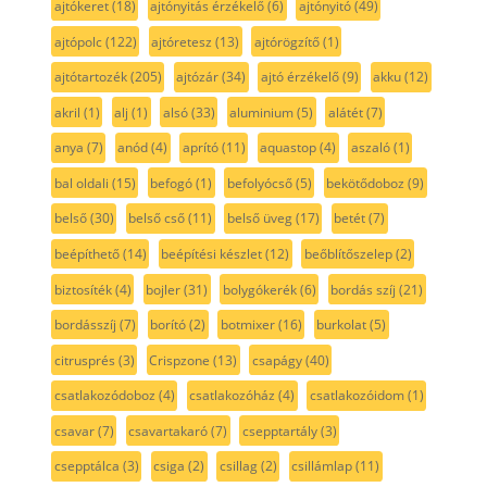
ajtókeret
(18)
ajtónyitás érzékelő
(6)
ajtónyitó
(49)
ajtópolc
(122)
ajtóretesz
(13)
ajtórögzítő
(1)
ajtótartozék
(205)
ajtózár
(34)
ajtó érzékelő
(9)
akku
(12)
akril
(1)
alj
(1)
alsó
(33)
aluminium
(5)
alátét
(7)
anya
(7)
anód
(4)
aprító
(11)
aquastop
(4)
aszaló
(1)
bal oldali
(15)
befogó
(1)
befolyócső
(5)
bekötődoboz
(9)
belső
(30)
belső cső
(11)
belső üveg
(17)
betét
(7)
beépíthető
(14)
beépítési készlet
(12)
beőblítőszelep
(2)
biztosíték
(4)
bojler
(31)
bolygókerék
(6)
bordás szíj
(21)
bordásszíj
(7)
borító
(2)
botmixer
(16)
burkolat
(5)
citrusprés
(3)
Crispzone
(13)
csapágy
(40)
csatlakozódoboz
(4)
csatlakozóház
(4)
csatlakozóidom
(1)
csavar
(7)
csavartakaró
(7)
csepptartály
(3)
csepptálca
(3)
csiga
(2)
csillag
(2)
csillámlap
(11)