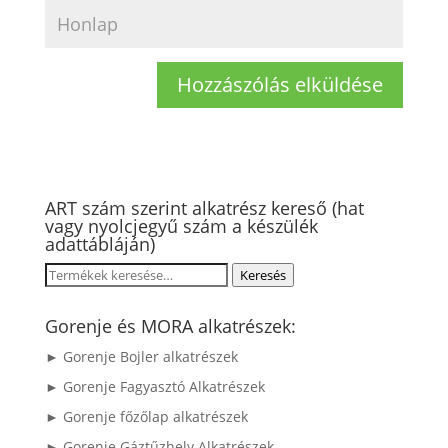
ART szám szerint alkatrész kereső (hat
vagy nyolcjegyű szám a készülék
adattábláján)
Keresés
Keresés
a
következőre:
Gorenje és MORA alkatrészek:
► Gorenje Bojler alkatrészek
► Gorenje Fagyasztó Alkatrészek
► Gorenje főzőlap alkatrészek
► Gorenje Gáztűzhely Alkatrészek