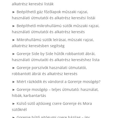
alkatrész keresési listák
► Beépíthető gáz főzőlapok műszaki rajzai,
használati útmutatói és alkatrész keresési listái
► Beépíthető mikrohullámú sütők műszaki rajzai,
használati útmutatói és alkatrész keresés
► Mikrohullámú sütők leírásai, műszaki rajzai,
alkatrész keresésben segítség
► Gorenje Side by Side hűtők robbantott ábrái,
használati útmutaóti és alkatrész kereséshez lista
► Gorenje porszívók használati útmutatói,
robbantott ábrái és alkatrész keresés
► Miért rázkódik és vándorol a Gorenje mosógép?
► Gorenje mosógép – teljes útmutató: használat,
hibák, karbantartás
► Külső sütő ajtóüveg csere Gorenje és Mora
sütőknél
► Gorenje hűtő ajtógumi csere házilag – így