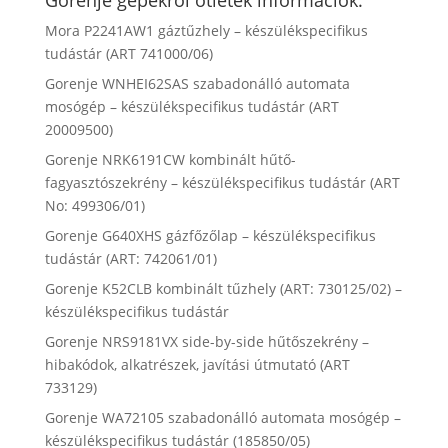
Gorenje gépekről ötletek információk:
Mora P2241AW1 gáztűzhely – készülékspecifikus
tudástár (ART 741000/06)
Gorenje WNHEI62SAS szabadonálló automata
mosógép – készülékspecifikus tudástár (ART
20009500)
Gorenje NRK6191CW kombinált hűtő-
fagyasztószekrény – készülékspecifikus tudástár (ART
No: 499306/01)
Gorenje G640XHS gázfőzőlap – készülékspecifikus
tudástár (ART: 742061/01)
Gorenje K52CLB kombinált tűzhely (ART: 730125/02) –
készülékspecifikus tudástár
Gorenje NRS9181VX side-by-side hűtőszekrény –
hibakódok, alkatrészek, javítási útmutató (ART
733129)
Gorenje WA72105 szabadonálló automata mosógép –
készülékspecifikus tudástár (185850/05)