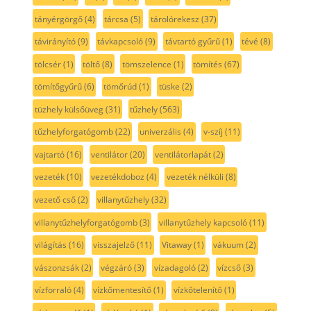
tányérgörgő
(4)
tárcsa
(5)
tárolórekesz
(37)
távirányító
(9)
távkapcsoló
(9)
távtartó gyűrű
(1)
tévé
(8)
tölcsér
(1)
töltő
(8)
tömszelence
(1)
tömítés
(67)
tömítőgyűrű
(6)
tömőrúd
(1)
tüske
(2)
tüzhely külsőüveg
(31)
tűzhely
(563)
tűzhelyforgatógomb
(22)
univerzális
(4)
v-szíj
(11)
vajtartó
(16)
ventilátor
(20)
ventilátorlapát
(2)
vezeték
(10)
vezetékdoboz
(4)
vezeték nélküli
(8)
vezető cső
(2)
villanytűzhely
(32)
villanytűzhelyforgatógomb
(3)
villanytűzhely kapcsoló
(11)
világítás
(16)
visszajelző
(11)
Vitaway
(1)
vákuum
(2)
vászonzsák
(2)
végzáró
(3)
vízadagoló
(2)
vízcső
(3)
vízforraló
(4)
vízkőmentesítő
(1)
vízkőtelenítő
(1)