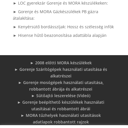
► LOC gyerekzár Gorenje és MORA készülékeken:
► Gorenje és MORA Gázkészülékek PB gázra
átalakítása:
► Kenyérsütő bordásszíjak: Hossz és szélesség infók
► Hisense hűtő beazonosítása adattábla alapján
► 2008 előtti MORA készülékek
► Gorenje Szárítógépek használati utasítása és
alkatrészei
► Gorenje mosógépek használati utasítása,
robbantott ábrája és alkatrészei
► Sütőajtó leszerelése (Videó)
► Gorenje beépíthető készülékek használati
utasításai és robbantott ábrái
► MORA tűzhelyek használati utasítások
adatlapok robbantott rajzok