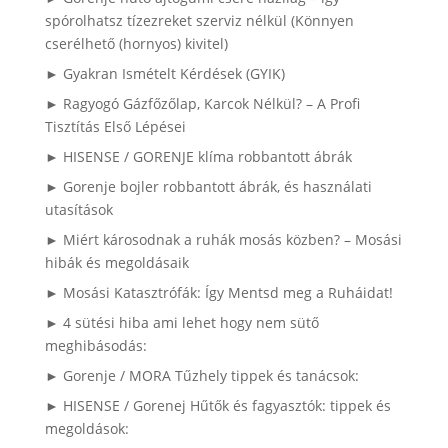
spórolhatsz tízezreket szerviz nélkül (Könnyen
cserélhető (hornyos) kivitel)
► Gyakran Ismételt Kérdések (GYIK)
► Ragyogó Gázfőzőlap, Karcok Nélkül? – A Profi
Tisztítás Első Lépései
► HISENSE / GORENJE klíma robbantott ábrák
► Gorenje bojler robbantott ábrák, és használati
utasítások
► Miért károsodnak a ruhák mosás közben? – Mosási
hibák és megoldásaik
► Mosási Katasztrófák: Így Mentsd meg a Ruháidat!
► 4 sütési hiba ami lehet hogy nem sütő
meghibásodás:
► Gorenje / MORA Tűzhely tippek és tanácsok:
► HISENSE / Gorenej Hűtők és fagyasztók: tippek és
megoldások: