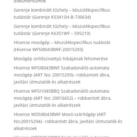
dokumentumok
Gorenje kombinált tűzhely – készülékspecifikus
tudástár (Gorenje K5341SH-B-730634)
Gorenje kombinált tűzhely – készülékspecifikus
tudástár (Gorenje K6351WF – 595210)
Hisense mosógép – készülékspecifikus tudástár
(Hisense WF5I8043BWF-20015293)
Mosógép ürítőszivattyú hibájának felismerése
Hisense WF5I8043BWF Szabadonálló automata
mosógép (ART No: 20015293)– robbantott ábra,
javítási útmutatók és alkatrészek
Hisense WF5I1045BBQ Szabadonálló automata
mosógép (ART No: 20016652) – robbantott ábra,
javítási útmutatók és alkatrészek
Hisense WD5I8043BWF Mosó-szárítógép (ART
No:20015294)– robbantott ábra, javítási útmutatók és
alkatrészek