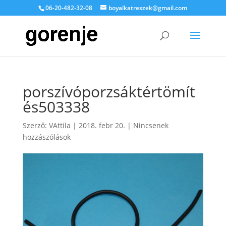
06-20-482-32-08
boyalkatreszek@gmail.com
porszívóporzsáktértömít
és503338
Szerző:
VAttila
|
2018. febr 20.
|
Nincsenek
hozzászólások