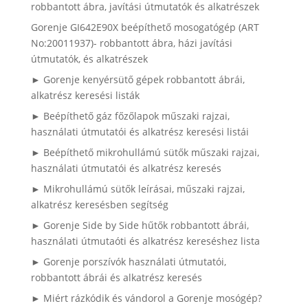
robbantott ábra, javítási útmutatók és alkatrészek
Gorenje GI642E90X beépíthető mosogatógép (ART
No:20011937)- robbantott ábra, házi javítási
útmutatók, és alkatrészek
► Gorenje kenyérsütő gépek robbantott ábrái,
alkatrész keresési listák
► Beépíthető gáz főzőlapok műszaki rajzai,
használati útmutatói és alkatrész keresési listái
► Beépíthető mikrohullámú sütők műszaki rajzai,
használati útmutatói és alkatrész keresés
► Mikrohullámú sütők leírásai, műszaki rajzai,
alkatrész keresésben segítség
► Gorenje Side by Side hűtők robbantott ábrái,
használati útmutaóti és alkatrész kereséshez lista
► Gorenje porszívók használati útmutatói,
robbantott ábrái és alkatrész keresés
► Miért rázkódik és vándorol a Gorenje mosógép?