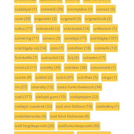
szabályzó
(1)
szeletelő
(20)
szennytálca
(1)
szenzor
(5)
szett
(29)
szigetelés
(2)
szigetelő
(3)
szigetelőcsík
(2)
szikra
(11)
szikratrafó
(2)
szikráztató
(14)
szilikonzsír
(1)
szimering
(11)
szivacs
(3)
szivattyú
(17)
szárítógép
(101)
szárítógép szíj
(14)
szén
(7)
szénfilter
(18)
szénkefe
(12)
Szénkefék
(7)
szénszűrő
(3)
Szíj
(6)
színtelen
(17)
szívócső
(11)
szívófej
(39)
szórókar
(36)
szöszemelő
(1)
szürke
(8)
szűkítő
(2)
szűrő
(97)
szűrőház
(5)
sárga
(1)
sín
(27)
sótartály
(12)
sütési funkcióválasztó
(34)
sütő
(377)
sütőajtó gumi
(10)
sütőajtópánt
(22)
sütőajtó zsanérok
(32)
sütő alsó fűtőtest
(10)
sütőedény
(1)
sütőelektronika
(4)
sütő felső fűtőtestek
(8)
sütő forgókapcsoló
(26)
sütőfunkciókapcsoló
(30)