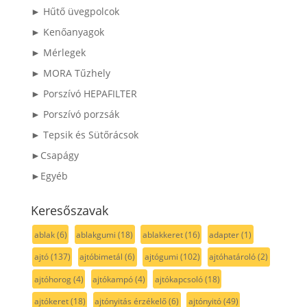
► Hűtő üvegpolcok
► Kenőanyagok
► Mérlegek
► MORA Tűzhely
► Porszívó HEPAFILTER
► Porszívó porzsák
► Tepsik és Sütőrácsok
►Csapágy
►Egyéb
Keresőszavak
ablak
(6)
ablakgumi
(18)
ablakkeret
(16)
adapter
(1)
ajtó
(137)
ajtóbimetál
(6)
ajtógumi
(102)
ajtóhatároló
(2)
ajtóhorog
(4)
ajtókampó
(4)
ajtókapcsoló
(18)
ajtókeret
(18)
ajtónyitás érzékelő
(6)
ajtónyitó
(49)