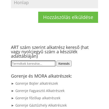
ART szám szerint alkatrész kereső (hat
vagy nyolcjegyű szám a készülék
adattábláján)
Keresés
Keresés
a
következőre:
Gorenje és MORA alkatrészek:
► Gorenje Bojler alkatrészek
► Gorenje Fagyasztó Alkatrészek
► Gorenje főzőlap alkatrészek
► Gorenje Gáztűzhely Alkatrészek