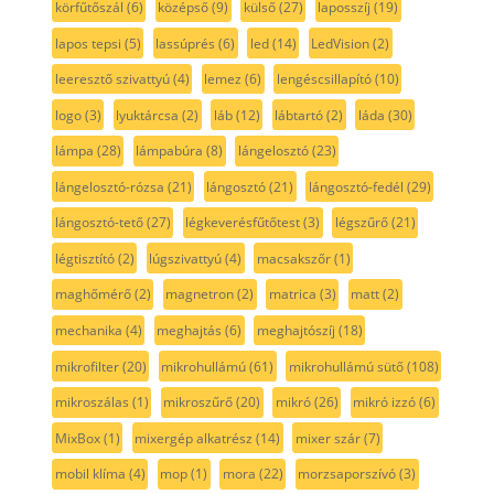
körfűtőszál
(6)
középső
(9)
külső
(27)
laposszíj
(19)
lapos tepsi
(5)
lassúprés
(6)
led
(14)
LedVision
(2)
leeresztő szivattyú
(4)
lemez
(6)
lengéscsillapító
(10)
logo
(3)
lyuktárcsa
(2)
láb
(12)
lábtartó
(2)
láda
(30)
lámpa
(28)
lámpabúra
(8)
lángelosztó
(23)
lángelosztó-rózsa
(21)
lángosztó
(21)
lángosztó-fedél
(29)
lángosztó-tető
(27)
légkeverésfűtőtest
(3)
légszűrő
(21)
légtisztító
(2)
lúgszivattyú
(4)
macsakszőr
(1)
maghőmérő
(2)
magnetron
(2)
matrica
(3)
matt
(2)
mechanika
(4)
meghajtás
(6)
meghajtószíj
(18)
mikrofilter
(20)
mikrohullámú
(61)
mikrohullámú sütő
(108)
mikroszálas
(1)
mikroszűrő
(20)
mikró
(26)
mikró izzó
(6)
MixBox
(1)
mixergép alkatrész
(14)
mixer szár
(7)
mobil klíma
(4)
mop
(1)
mora
(22)
morzsaporszívó
(3)