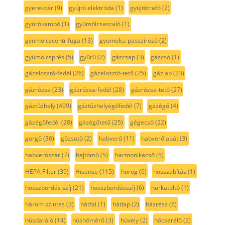
gyerekzár
(9)
gyújtó elektróda
(1)
gyújtótrafó
(2)
gyúrókampó
(1)
gyümölcsaszaló
(1)
gyümölcscentrifuga
(13)
gyümölcs passzírozó
(2)
gyümölcsprés
(5)
gyűrű
(2)
gázcsap
(3)
gázcső
(1)
gázelosztó-fedél
(26)
gázelosztó-tető
(25)
gázlap
(23)
gázrózsa
(23)
gázrózsa-fedél
(28)
gázrózsa-tető
(27)
gáztűzhely
(499)
gáztűzhelyégőfedél
(7)
gázégő
(4)
gázégőfedél
(28)
gázégőtető
(25)
gégecső
(22)
görgő
(36)
gőzsütő
(2)
habverő
(11)
habverőlapát
(3)
habverőszár
(7)
hajtómű
(5)
harmonikacső
(5)
HEPA Filter
(39)
Hisense
(115)
horog
(6)
hosszabítás
(1)
hosszbordás szíj
(21)
hosszbordásszíj
(6)
hurkatöltő
(1)
három szintes
(3)
hátfal
(1)
hátlap
(2)
házrész
(6)
húsdaráló
(14)
húshőmérő
(3)
hüvely
(2)
hőcserélő
(2)