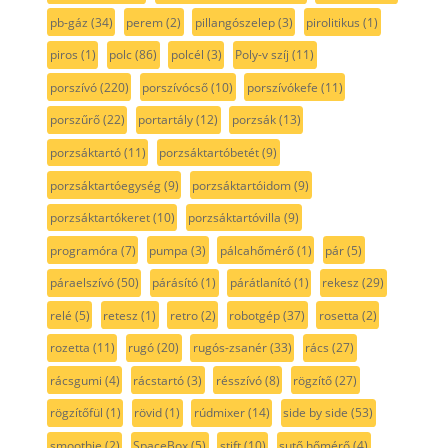
pb-gáz
(34)
perem
(2)
pillangószelep
(3)
pirolitikus
(1)
piros
(1)
polc
(86)
polcél
(3)
Poly-v szíj
(11)
porszívó
(220)
porszívócső
(10)
porszívókefe
(11)
porszűrő
(22)
portartály
(12)
porzsák
(13)
porzsáktartó
(11)
porzsáktartóbetét
(9)
porzsáktartóegység
(9)
porzsáktartóidom
(9)
porzsáktartókeret
(10)
porzsáktartóvilla
(9)
programóra
(7)
pumpa
(3)
pálcahőmérő
(1)
pár
(5)
páraelszívó
(50)
párásító
(1)
párátlanító
(1)
rekesz
(29)
relé
(5)
retesz
(1)
retro
(2)
robotgép
(37)
rosetta
(2)
rozetta
(11)
rugó
(20)
rugós-zsanér
(33)
rács
(27)
rácsgumi
(4)
rácstartó
(3)
résszívó
(8)
rögzítő
(27)
rögzítőfül
(1)
rövid
(1)
rúdmixer
(14)
side by side
(53)
smoothie
(2)
SpaceBox
(5)
stift
(10)
sutő hőmérő
(4)