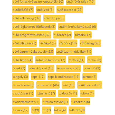
sütő funkcióválasztó kapcsolók
(26)
sütő fűtőszálak
(15)
sütőidőzítő
(7)
sütő izzó
(3)
sütőkapcsoló
(27)
sütő külsőüveg
(39)
sütő lámpa
(5)
sütő légkeverés fűtőtestek
(2)
sütőmikrohullámú sütő
(6)
sütő programválasztó
(32)
sütőrács
(2)
sütősín
(17)
sütő világítás
(5)
sütőégő
(5)
sütőóra
(14)
sütő üveg
(26)
sütő üzemmódkapcsoló
(25)
sütő üzemmódváltó
(11)
sűtő-timer
(4)
sűtőajtó tömítés
(17)
tartály
(51)
tartó
(26)
tasak
(2)
teleszkópcső
(16)
teleszkópos
(20)
televízió
(9)
tengely
(3)
tepsi
(17)
tepsik sütőrácsok
(16)
termo
(4)
termoelem
(6)
termosztát
(46)
tető
(16)
textil porzsák
(6)
tisztítószer
(1)
tojástartó
(7)
toldócső
(11)
tolóka
(1)
transzformátor
(3)
turbina csavar
(1)
turbókefe
(6)
turmix
(12)
tv
(9)
tál
(7)
tálca
(4)
tálfedél
(3)