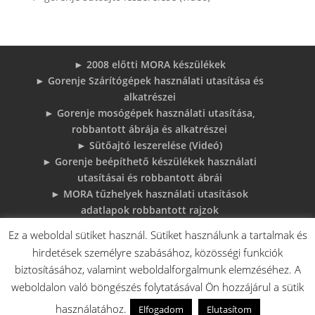
► 2008 előtti MORA készülékek
► Gorenje Szárítógépek használati utasítása és
alkatrészei
► Gorenje mosógépek használati utasítása,
robbantott ábrája és alkatrészei
► Sütőajtó leszerelése (Videó)
► Gorenje beépíthető készülékek használati
utasításai és robbantott ábrái
► MORA tűzhelyek használati utasítások
adatlapok robbantott rajzok
► Gorenje Bojler Vízkő problémák és
Ez a weboldal sütiket használ. Sütiket használunk a tartalmak és
megoldások
hirdetések személyre szabásához, közösségi funkciók
► 6 gyakori sütő hiba, és megoldások
biztosításához, valamint weboldalforgalmunk elemzéséhez. A
♦Gorenje Háztartásigépek adattábláiról:
weboldalon való böngészés folytatásával Ön hozzájárul a sütik
használatához.
Elfogadom
Elutasítom