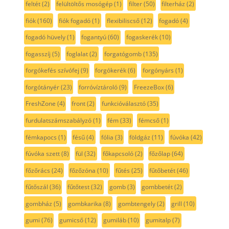
feltét
(2)
felültöltős mosógép
(1)
filter
(50)
filterház
(2)
fiók
(160)
fiók fogadó
(1)
flexibiliscső
(12)
fogadó
(4)
fogadó hüvely
(1)
fogantyú
(60)
fogaskerék
(10)
fogasszíj
(5)
foglalat
(2)
forgatógomb
(135)
forgókefés szívófej
(9)
forgókerék
(6)
forgónyárs
(1)
forgótányér
(23)
forróvíztároló
(9)
FreezeBox
(6)
FreshZone
(4)
front
(2)
funkcióválasztó
(35)
furdulatszámszabályzó
(1)
fém
(33)
fémcső
(1)
fémkapocs
(1)
fésű
(4)
fólia
(3)
földgáz
(11)
fúvóka
(42)
fúvóka szett
(8)
fül
(32)
főkapcsoló
(2)
főzőlap
(64)
főzőrács
(24)
főzőzóna
(10)
fűtés
(25)
fűtőbetét
(46)
fűtőszál
(36)
fűtőtest
(32)
gomb
(3)
gombbetét
(2)
gombház
(5)
gombkarika
(8)
gombtengely
(2)
grill
(10)
gumi
(76)
gumicső
(12)
gumiláb
(10)
gumitalp
(7)