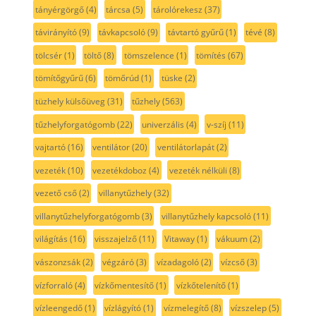
tányérgörgő
(4)
tárcsa
(5)
tárolórekesz
(37)
távirányító
(9)
távkapcsoló
(9)
távtartó gyűrű
(1)
tévé
(8)
tölcsér
(1)
töltő
(8)
tömszelence
(1)
tömítés
(67)
tömítőgyűrű
(6)
tömőrúd
(1)
tüske
(2)
tüzhely külsőüveg
(31)
tűzhely
(563)
tűzhelyforgatógomb
(22)
univerzális
(4)
v-szíj
(11)
vajtartó
(16)
ventilátor
(20)
ventilátorlapát
(2)
vezeték
(10)
vezetékdoboz
(4)
vezeték nélküli
(8)
vezető cső
(2)
villanytűzhely
(32)
villanytűzhelyforgatógomb
(3)
villanytűzhely kapcsoló
(11)
világítás
(16)
visszajelző
(11)
Vitaway
(1)
vákuum
(2)
vászonzsák
(2)
végzáró
(3)
vízadagoló
(2)
vízcső
(3)
vízforraló
(4)
vízkőmentesítő
(1)
vízkőtelenítő
(1)
vízleengedő
(1)
vízlágyító
(1)
vízmelegítő
(8)
vízszelep
(5)