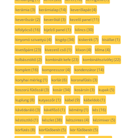
kerámia
(3)
kerámialap
(14)
keverőlapát
(4)
keverőszár
(2)
keverőtál
(3)
kezelő panel
(11)
kifolyócső
(16)
kijelző panel
(1)
kilincs
(30)
kinyomó szivattyú
(4)
kisgép
(34)
kiskerék
(7)
kisállat
(1)
kivetőpánt
(23)
kivezető cső
(1)
klixon
(4)
klíma
(4)
kolbásztöltő
(2)
kombinált kefe
(23)
kombináltszívófej
(22)
komplett
(16)
kompresszor
(4)
kondenzátor
(14)
konyhai mérleg
(1)
korlát
(6)
koronafűtés
(3)
koszorú fűtőszál
(3)
kosár
(34)
kosársín
(3)
kupak
(5)
kuplung
(8)
kutyaszőr
(1)
kábel
(9)
kábeldob
(1)
kávédaráló
(3)
kávéfőző
(1)
kémény
(1)
kés
(16)
késtisztító
(1)
készlet
(38)
kétszintes
(4)
kézimixer
(5)
körfütés
(8)
körfűtőbetét
(5)
kör fűtőbetét
(5)