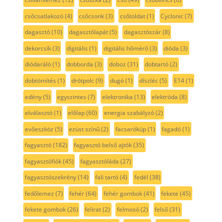
csőcsatlakozó
(4)
csőcsonk
(3)
csőtoldat
(1)
Cyclonic
(7)
dagasztó
(10)
dagasztólapát
(5)
dagasztószár
(8)
dekorcsík
(3)
digitális
(1)
digitális hőmérő
(3)
dióda
(3)
diódaráló
(1)
dobborda
(3)
doboz
(31)
dobtartó
(2)
dobtömítés
(1)
drótpolc
(9)
dugó
(1)
díszléc
(5)
E14
(1)
edény
(5)
egyszintes
(7)
elektronika
(13)
elektróda
(8)
elválasztó
(1)
előlap
(60)
energia szabályzó
(2)
evőeszköz
(5)
ezüst színű
(2)
facsarókúp
(1)
fagadó
(1)
fagyasztó
(182)
fagyasztó belső ajtók
(35)
fagyasztófiók
(45)
fagyasztóláda
(27)
fagyasztószekrény
(14)
fali tartó
(4)
fedél
(38)
fedőlemez
(7)
fehér
(64)
fehér gombok
(41)
fekete
(45)
fekete gombok
(26)
felirat
(2)
felmosó
(2)
felső
(31)