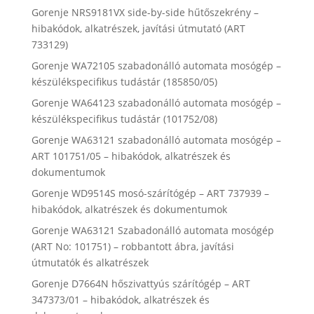
Gorenje NRS9181VX side-by-side hűtőszekrény –
hibakódok, alkatrészek, javítási útmutató (ART
733129)
Gorenje WA72105 szabadonálló automata mosógép –
készülékspecifikus tudástár (185850/05)
Gorenje WA64123 szabadonálló automata mosógép –
készülékspecifikus tudástár (101752/08)
Gorenje WA63121 szabadonálló automata mosógép –
ART 101751/05 – hibakódok, alkatrészek és
dokumentumok
Gorenje WD9514S mosó-szárítógép – ART 737939 –
hibakódok, alkatrészek és dokumentumok
Gorenje WA63121 Szabadonálló automata mosógép
(ART No: 101751) – robbantott ábra, javítási
útmutatók és alkatrészek
Gorenje D7664N hőszivattyús szárítógép – ART
347373/01 – hibakódok, alkatrészek és