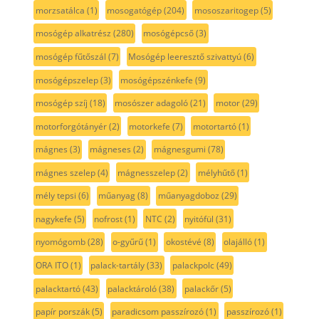
morzsatálca
(1)
mosogatógép
(204)
mososzaritogep
(5)
mosógép alkatrész
(280)
mosógépcső
(3)
mosógép fűtőszál
(7)
Mosógép leeresztő szivattyú
(6)
mosógépszelep
(3)
mosógépszénkefe
(9)
mosógép szíj
(18)
mosószer adagoló
(21)
motor
(29)
motorforgótányér
(2)
motorkefe
(7)
motortartó
(1)
mágnes
(3)
mágneses
(2)
mágnesgumi
(78)
mágnes szelep
(4)
mágnesszelep
(2)
mélyhűtő
(1)
mély tepsi
(6)
műanyag
(8)
műanyagdoboz
(29)
nagykefe
(5)
nofrost
(1)
NTC
(2)
nyitófül
(31)
nyomógomb
(28)
o-gyűrű
(1)
okostévé
(8)
olajálló
(1)
ORA ITO
(1)
palack-tartály
(33)
palackpolc
(49)
palacktartó
(43)
palacktároló
(38)
palackőr
(5)
papír porszák
(5)
paradicsom passzírozó
(1)
passzírozó
(1)