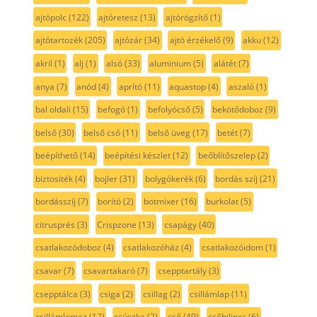
ajtópolc
(122)
ajtóretesz
(13)
ajtórögzítő
(1)
ajtótartozék
(205)
ajtózár
(34)
ajtó érzékelő
(9)
akku
(12)
akril
(1)
alj
(1)
alsó
(33)
aluminium
(5)
alátét
(7)
anya
(7)
anód
(4)
aprító
(11)
aquastop
(4)
aszaló
(1)
bal oldali
(15)
befogó
(1)
befolyócső
(5)
bekötődoboz
(9)
belső
(30)
belső cső
(11)
belső üveg
(17)
betét
(7)
beépíthető
(14)
beépítési készlet
(12)
beőblítőszelep
(2)
biztosíték
(4)
bojler
(31)
bolygókerék
(6)
bordás szíj
(21)
bordásszíj
(7)
borító
(2)
botmixer
(16)
burkolat
(5)
citrusprés
(3)
Crispzone
(13)
csapágy
(40)
csatlakozódoboz
(4)
csatlakozóház
(4)
csatlakozóidom
(1)
csavar
(7)
csavartakaró
(7)
csepptartály
(3)
csepptálca
(3)
csiga
(2)
csillag
(2)
csillámlap
(11)
csillámlemez
(12)
csúszka
(2)
cső
(49)
csőbilincs
(6)