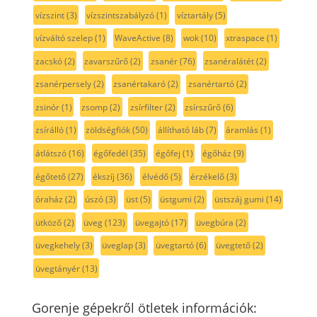
vízszint
(3)
vízszintszabályzó
(1)
víztartály
(5)
vízváltó szelep
(1)
WaveActive
(8)
wok
(10)
xtraspace
(1)
zacskó
(2)
zavarszűrő
(2)
zsanér
(76)
zsanéralátét
(2)
zsanérpersely
(2)
zsanértakaró
(2)
zsanértartó
(2)
zsinór
(1)
zsomp
(2)
zsírfilter
(2)
zsírszűrő
(6)
zsírálló
(1)
zöldségfiók
(50)
állítható láb
(7)
áramlás
(1)
átlátszó
(16)
égőfedél
(35)
égőfej
(1)
égőház
(9)
égőtető
(27)
ékszíj
(36)
élvédő
(5)
érzékelő
(3)
óraház
(2)
úszó
(3)
üst
(5)
üstgumi
(2)
üstszáj gumi
(14)
ütköző
(2)
üveg
(123)
üvegajtó
(17)
üvegbúra
(2)
üvegkehely
(3)
üveglap
(3)
üvegtartó
(6)
üvegtető
(2)
üvegtányér
(13)
Gorenje gépekről ötletek információk: