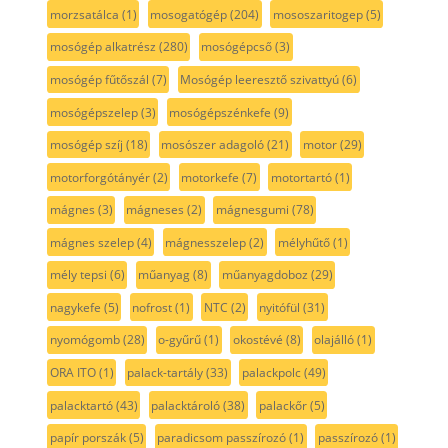
morzsatálca
(1)
mosogatógép
(204)
mososzaritogep
(5)
mosógép alkatrész
(280)
mosógépcső
(3)
mosógép fűtőszál
(7)
Mosógép leeresztő szivattyú
(6)
mosógépszelep
(3)
mosógépszénkefe
(9)
mosógép szíj
(18)
mosószer adagoló
(21)
motor
(29)
motorforgótányér
(2)
motorkefe
(7)
motortartó
(1)
mágnes
(3)
mágneses
(2)
mágnesgumi
(78)
mágnes szelep
(4)
mágnesszelep
(2)
mélyhűtő
(1)
mély tepsi
(6)
műanyag
(8)
műanyagdoboz
(29)
nagykefe
(5)
nofrost
(1)
NTC
(2)
nyitófül
(31)
nyomógomb
(28)
o-gyűrű
(1)
okostévé
(8)
olajálló
(1)
ORA ITO
(1)
palack-tartály
(33)
palackpolc
(49)
palacktartó
(43)
palacktároló
(38)
palackőr
(5)
papír porszák
(5)
paradicsom passzírozó
(1)
passzírozó
(1)