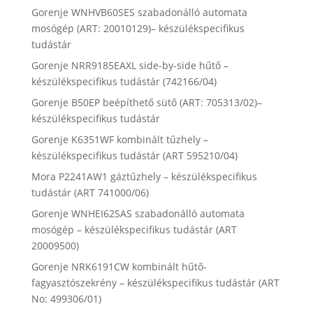
Gorenje WNHVB60SES szabadonálló automata
mosógép (ART: 20010129)– készülékspecifikus
tudástár
Gorenje NRR9185EAXL side-by-side hűtő –
készülékspecifikus tudástár (742166/04)
Gorenje B50EP beépíthető sütő (ART: 705313/02)–
készülékspecifikus tudástár
Gorenje K6351WF kombinált tűzhely –
készülékspecifikus tudástár (ART 595210/04)
Mora P2241AW1 gáztűzhely – készülékspecifikus
tudástár (ART 741000/06)
Gorenje WNHEI62SAS szabadonálló automata
mosógép – készülékspecifikus tudástár (ART
20009500)
Gorenje NRK6191CW kombinált hűtő-
fagyasztószekrény – készülékspecifikus tudástár (ART
No: 499306/01)