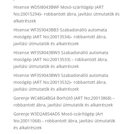
Hisense WD5I8043BWF Mosó-szárítógép (ART
No:20015294)– robbantott ábra, javítási útmutatók és
alkatrészek
Hisense WF3S9043BB3 Szabadonálló automata
mosógép (ART No:20013534)– robbantott ábra,
javítási útmutatók és alkatrészek
Hisense WF3S8043BW3 Szabadonálló automata
mosógép (ART No:20013533) – robbantott ábra,
javítási útmutatók és alkatrészek
Hisense WF3S9043BW3 Szabadonálló automata
mosógép (ART No:20013532)– robbantott ábra,
javítási útmutatók és alkatrészek
Gorenje WC48G4BG4 Borhűtő (ART No:20013868) –
robbantott ábra, javítási útmutatók és alkatrészek
Gorenje W3D2A854ADS Mosó-szárítógép (Art
No:20011068) – robbantott ábra, javítási útmutatók
és alkatrészek