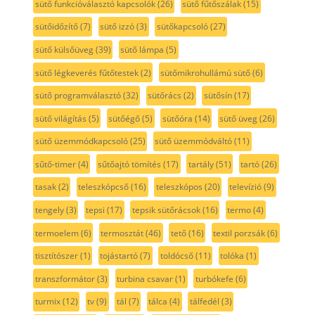
sütő funkcióválasztó kapcsolók
(26)
sütő fűtőszálak
(15)
sütőidőzítő
(7)
sütő izzó
(3)
sütőkapcsoló
(27)
sütő külsőüveg
(39)
sütő lámpa
(5)
sütő légkeverés fűtőtestek
(2)
sütőmikrohullámú sütő
(6)
sütő programválasztó
(32)
sütőrács
(2)
sütősín
(17)
sütő világítás
(5)
sütőégő
(5)
sütőóra
(14)
sütő üveg
(26)
sütő üzemmódkapcsoló
(25)
sütő üzemmódváltó
(11)
sűtő-timer
(4)
sűtőajtó tömítés
(17)
tartály
(51)
tartó
(26)
tasak
(2)
teleszkópcső
(16)
teleszkópos
(20)
televízió
(9)
tengely
(3)
tepsi
(17)
tepsik sütőrácsok
(16)
termo
(4)
termoelem
(6)
termosztát
(46)
tető
(16)
textil porzsák
(6)
tisztítószer
(1)
tojástartó
(7)
toldócső
(11)
tolóka
(1)
transzformátor
(3)
turbina csavar
(1)
turbókefe
(6)
turmix
(12)
tv
(9)
tál
(7)
tálca
(4)
tálfedél
(3)