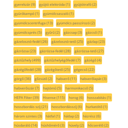
gyerekzár
(9)
gyújtó elektróda
(1)
gyújtótrafó
(2)
gyúrókampó
(1)
gyümölcsaszaló
(1)
gyümölcscentrifuga
(13)
gyümölcs passzírozó
(2)
gyümölcsprés
(5)
gyűrű
(2)
gázcsap
(3)
gázcső
(1)
gázelosztó-fedél
(26)
gázelosztó-tető
(25)
gázlap
(23)
gázrózsa
(23)
gázrózsa-fedél
(28)
gázrózsa-tető
(27)
gáztűzhely
(499)
gáztűzhelyégőfedél
(7)
gázégő
(4)
gázégőfedél
(28)
gázégőtető
(25)
gégecső
(22)
görgő
(36)
gőzsütő
(2)
habverő
(11)
habverőlapát
(3)
habverőszár
(7)
hajtómű
(5)
harmonikacső
(5)
HEPA Filter
(39)
Hisense
(115)
horog
(6)
hosszabítás
(1)
hosszbordás szíj
(21)
hosszbordásszíj
(6)
hurkatöltő
(1)
három szintes
(3)
hátfal
(1)
hátlap
(2)
házrész
(6)
húsdaráló
(14)
húshőmérő
(3)
hüvely
(2)
hőcserélő
(2)