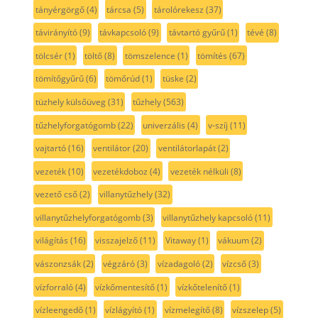
tányérgörgő
(4)
tárcsa
(5)
tárolórekesz
(37)
távirányító
(9)
távkapcsoló
(9)
távtartó gyűrű
(1)
tévé
(8)
tölcsér
(1)
töltő
(8)
tömszelence
(1)
tömítés
(67)
tömítőgyűrű
(6)
tömőrúd
(1)
tüske
(2)
tüzhely külsőüveg
(31)
tűzhely
(563)
tűzhelyforgatógomb
(22)
univerzális
(4)
v-szíj
(11)
vajtartó
(16)
ventilátor
(20)
ventilátorlapát
(2)
vezeték
(10)
vezetékdoboz
(4)
vezeték nélküli
(8)
vezető cső
(2)
villanytűzhely
(32)
villanytűzhelyforgatógomb
(3)
villanytűzhely kapcsoló
(11)
világítás
(16)
visszajelző
(11)
Vitaway
(1)
vákuum
(2)
vászonzsák
(2)
végzáró
(3)
vízadagoló
(2)
vízcső
(3)
vízforraló
(4)
vízkőmentesítő
(1)
vízkőtelenítő
(1)
vízleengedő
(1)
vízlágyító
(1)
vízmelegítő
(8)
vízszelep
(5)