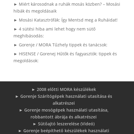
► Miért károsodnak a ruhák mosás közben? – Mosási
hibák és megoldásaik
► Mosási Katasztrófák: Így Mentsd meg a Ruháidat!
► 4 sütési hiba ami lehet hogy nem sütő
meghibásodás:
► Gorenje / MORA Tűzhely tippek és tanácsok:
► HISENSE / Gorenej Hűtők és fagyasztók: tippek és
megoldások:
► 2008 előtti MORA készülékek
► Gorenje Szárítógépek használati utasítása és
alkatrészei
► Gorenje mosógépek használati utasítása,
robbantott ábrája és alkatrészei
► Sütőajtó leszerelése (Videó)
► Gorenje beépíthető készülékek használati