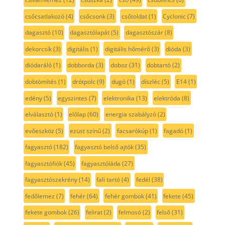
csőcsatlakozó
(4)
csőcsonk
(3)
csőtoldat
(1)
Cyclonic
(7)
dagasztó
(10)
dagasztólapát
(5)
dagasztószár
(8)
dekorcsík
(3)
digitális
(1)
digitális hőmérő
(3)
dióda
(3)
diódaráló
(1)
dobborda
(3)
doboz
(31)
dobtartó
(2)
dobtömítés
(1)
drótpolc
(9)
dugó
(1)
díszléc
(5)
E14
(1)
edény
(5)
egyszintes
(7)
elektronika
(13)
elektróda
(8)
elválasztó
(1)
előlap
(60)
energia szabályzó
(2)
evőeszköz
(5)
ezüst színű
(2)
facsarókúp
(1)
fagadó
(1)
fagyasztó
(182)
fagyasztó belső ajtók
(35)
fagyasztófiók
(45)
fagyasztóláda
(27)
fagyasztószekrény
(14)
fali tartó
(4)
fedél
(38)
fedőlemez
(7)
fehér
(64)
fehér gombok
(41)
fekete
(45)
fekete gombok
(26)
felirat
(2)
felmosó
(2)
felső
(31)