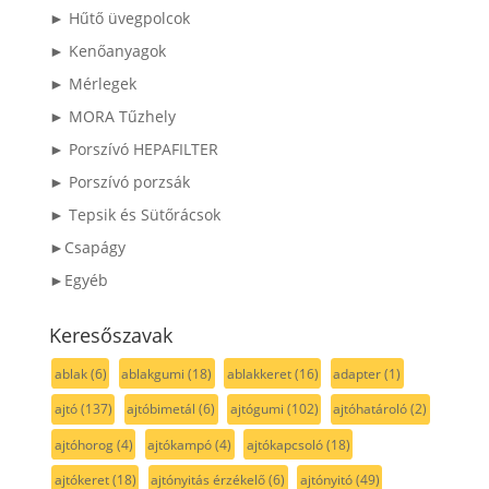
► Hűtő üvegpolcok
► Kenőanyagok
► Mérlegek
► MORA Tűzhely
► Porszívó HEPAFILTER
► Porszívó porzsák
► Tepsik és Sütőrácsok
►Csapágy
►Egyéb
Keresőszavak
ablak
(6)
ablakgumi
(18)
ablakkeret
(16)
adapter
(1)
ajtó
(137)
ajtóbimetál
(6)
ajtógumi
(102)
ajtóhatároló
(2)
ajtóhorog
(4)
ajtókampó
(4)
ajtókapcsoló
(18)
ajtókeret
(18)
ajtónyitás érzékelő
(6)
ajtónyitó
(49)