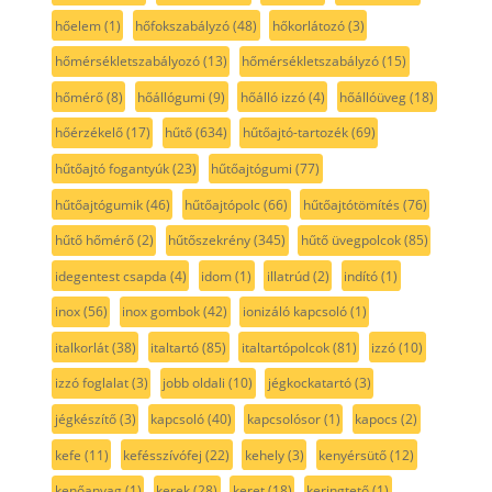
hőelem
(1)
hőfokszabályzó
(48)
hőkorlátozó
(3)
hőmérsékletszabályozó
(13)
hőmérsékletszabályzó
(15)
hőmérő
(8)
hőállógumi
(9)
hőálló izzó
(4)
hőállóüveg
(18)
hőérzékelő
(17)
hűtő
(634)
hűtőajtó-tartozék
(69)
hűtőajtó fogantyúk
(23)
hűtőajtógumi
(77)
hűtőajtógumik
(46)
hűtőajtópolc
(66)
hűtőajtótömítés
(76)
hűtő hőmérő
(2)
hűtőszekrény
(345)
hűtő üvegpolcok
(85)
idegentest csapda
(4)
idom
(1)
illatrúd
(2)
indító
(1)
inox
(56)
inox gombok
(42)
ionizáló kapcsoló
(1)
italkorlát
(38)
italtartó
(85)
italtartópolcok
(81)
izzó
(10)
izzó foglalat
(3)
jobb oldali
(10)
jégkockatartó
(3)
jégkészítő
(3)
kapcsoló
(40)
kapcsolósor
(1)
kapocs
(2)
kefe
(11)
kefésszívófej
(22)
kehely
(3)
kenyérsütő
(12)
kenőanyag
(1)
kerek
(28)
keret
(18)
keringtető
(1)