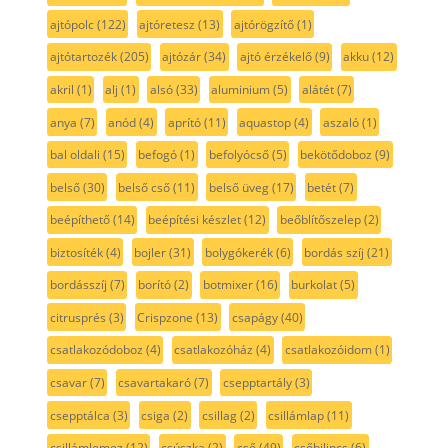
ajtópolc
(122)
ajtóretesz
(13)
ajtórögzítő
(1)
ajtótartozék
(205)
ajtózár
(34)
ajtó érzékelő
(9)
akku
(12)
akril
(1)
alj
(1)
alsó
(33)
aluminium
(5)
alátét
(7)
anya
(7)
anód
(4)
aprító
(11)
aquastop
(4)
aszaló
(1)
bal oldali
(15)
befogó
(1)
befolyócső
(5)
bekötődoboz
(9)
belső
(30)
belső cső
(11)
belső üveg
(17)
betét
(7)
beépíthető
(14)
beépítési készlet
(12)
beőblítőszelep
(2)
biztosíték
(4)
bojler
(31)
bolygókerék
(6)
bordás szíj
(21)
bordásszíj
(7)
borító
(2)
botmixer
(16)
burkolat
(5)
citrusprés
(3)
Crispzone
(13)
csapágy
(40)
csatlakozódoboz
(4)
csatlakozóház
(4)
csatlakozóidom
(1)
csavar
(7)
csavartakaró
(7)
csepptartály
(3)
csepptálca
(3)
csiga
(2)
csillag
(2)
csillámlap
(11)
csillámlemez
(12)
csúszka
(2)
cső
(49)
csőbilincs
(6)