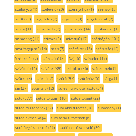
szabályzó
(1)
szeletelő
(20)
szennytálca
(1)
szenzor
(5)
szett
(29)
szigetelés
(2)
szigetelő
(3)
szigetelőcsík
(2)
szikra
(11)
szikratrafó
(2)
szikráztató
(14)
szilikonzsír
(1)
szimering
(11)
szivacs
(3)
szivattyú
(17)
szárítógép
(101)
szárítógép szíj
(14)
szén
(7)
szénfilter
(18)
szénkefe
(12)
Szénkefék
(7)
szénszűrő
(3)
Szíj
(6)
színtelen
(17)
szívócső
(11)
szívófej
(39)
szórókar
(36)
szöszemelő
(1)
szürke
(8)
szűkítő
(2)
szűrő
(97)
szűrőház
(5)
sárga
(1)
sín
(27)
sótartály
(12)
sütési funkcióválasztó
(34)
sütő
(377)
sütőajtó gumi
(10)
sütőajtópánt
(22)
sütőajtó zsanérok
(32)
sütő alsó fűtőtest
(10)
sütőedény
(1)
sütőelektronika
(4)
sütő felső fűtőtestek
(8)
sütő forgókapcsoló
(26)
sütőfunkciókapcsoló
(30)