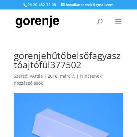
06-20-482-32-08
boyalkatreszek@gmail.com
gorenjehűtőbelsőfagyasz
tóajtófül377502
Szerző:
VAttila
|
2018. márc 7.
|
Nincsenek
hozzászólások