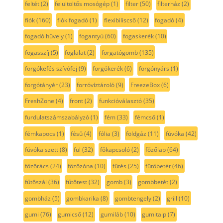
feltét
(2)
felültöltős mosógép
(1)
filter
(50)
filterház
(2)
fiók
(160)
fiók fogadó
(1)
flexibiliscső
(12)
fogadó
(4)
fogadó hüvely
(1)
fogantyú
(60)
fogaskerék
(10)
fogasszíj
(5)
foglalat
(2)
forgatógomb
(135)
forgókefés szívófej
(9)
forgókerék
(6)
forgónyárs
(1)
forgótányér
(23)
forróvíztároló
(9)
FreezeBox
(6)
FreshZone
(4)
front
(2)
funkcióválasztó
(35)
furdulatszámszabályzó
(1)
fém
(33)
fémcső
(1)
fémkapocs
(1)
fésű
(4)
fólia
(3)
földgáz
(11)
fúvóka
(42)
fúvóka szett
(8)
fül
(32)
főkapcsoló
(2)
főzőlap
(64)
főzőrács
(24)
főzőzóna
(10)
fűtés
(25)
fűtőbetét
(46)
fűtőszál
(36)
fűtőtest
(32)
gomb
(3)
gombbetét
(2)
gombház
(5)
gombkarika
(8)
gombtengely
(2)
grill
(10)
gumi
(76)
gumicső
(12)
gumiláb
(10)
gumitalp
(7)