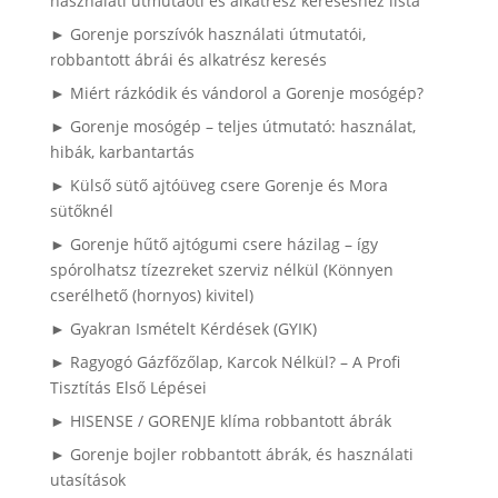
használati útmutaóti és alkatrész kereséshez lista
► Gorenje porszívók használati útmutatói,
robbantott ábrái és alkatrész keresés
► Miért rázkódik és vándorol a Gorenje mosógép?
► Gorenje mosógép – teljes útmutató: használat,
hibák, karbantartás
► Külső sütő ajtóüveg csere Gorenje és Mora
sütőknél
► Gorenje hűtő ajtógumi csere házilag – így
spórolhatsz tízezreket szerviz nélkül (Könnyen
cserélhető (hornyos) kivitel)
► Gyakran Ismételt Kérdések (GYIK)
► Ragyogó Gázfőzőlap, Karcok Nélkül? – A Profi
Tisztítás Első Lépései
► HISENSE / GORENJE klíma robbantott ábrák
► Gorenje bojler robbantott ábrák, és használati
utasítások