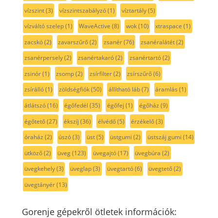
vízszint
(3)
vízszintszabályzó
(1)
víztartály
(5)
vízváltó szelep
(1)
WaveActive
(8)
wok
(10)
xtraspace
(1)
zacskó
(2)
zavarszűrő
(2)
zsanér
(76)
zsanéralátét
(2)
zsanérpersely
(2)
zsanértakaró
(2)
zsanértartó
(2)
zsinór
(1)
zsomp
(2)
zsírfilter
(2)
zsírszűrő
(6)
zsírálló
(1)
zöldségfiók
(50)
állítható láb
(7)
áramlás
(1)
átlátszó
(16)
égőfedél
(35)
égőfej
(1)
égőház
(9)
égőtető
(27)
ékszíj
(36)
élvédő
(5)
érzékelő
(3)
óraház
(2)
úszó
(3)
üst
(5)
üstgumi
(2)
üstszáj gumi
(14)
ütköző
(2)
üveg
(123)
üvegajtó
(17)
üvegbúra
(2)
üvegkehely
(3)
üveglap
(3)
üvegtartó
(6)
üvegtető
(2)
üvegtányér
(13)
Gorenje gépekről ötletek információk: