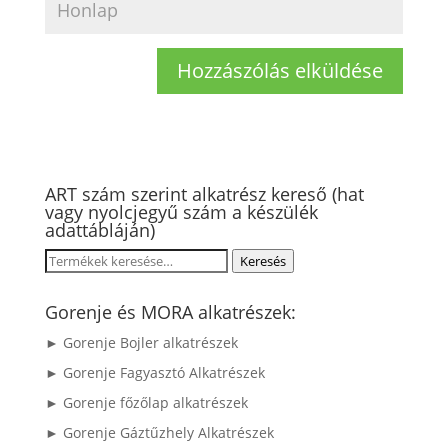
ART szám szerint alkatrész kereső (hat
vagy nyolcjegyű szám a készülék
adattábláján)
Keresés
Keresés
a
következőre:
Gorenje és MORA alkatrészek:
► Gorenje Bojler alkatrészek
► Gorenje Fagyasztó Alkatrészek
► Gorenje főzőlap alkatrészek
► Gorenje Gáztűzhely Alkatrészek