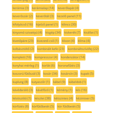
kerámia
(3)
kerámialap
(14)
keverőlapát
(4)
keverőszár
(2)
keverőtál
(3)
kezelő panel
(11)
kifolyócső
(16)
kijelző panel
(1)
kilincs
(30)
kinyomó szivattyú
(4)
kisgép
(34)
kiskerék
(7)
kisállat
(1)
kivetőpánt
(23)
kivezető cső
(1)
klixon
(4)
klíma
(4)
kolbásztöltő
(2)
kombinált kefe
(23)
kombináltszívófej
(22)
komplett
(16)
kompresszor
(4)
kondenzátor
(14)
konyhai mérleg
(1)
korlát
(6)
koronafűtés
(3)
koszorú fűtőszál
(3)
kosár
(34)
kosársín
(3)
kupak
(5)
kuplung
(8)
kutyaszőr
(1)
kábel
(9)
kábeldob
(1)
kávédaráló
(3)
kávéfőző
(1)
kémény
(1)
kés
(16)
késtisztító
(1)
készlet
(38)
kétszintes
(4)
kézimixer
(5)
körfütés
(8)
körfűtőbetét
(5)
kör fűtőbetét
(5)