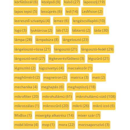
körfűtőszál
(6)
középső
(9)
külső
(27)
laposszíj
(19)
lapos tepsi
(5)
lassúprés
(6)
led
(14)
LedVision
(2)
leeresztő szivattyú
(4)
lemez
(6)
lengéscsillapító
(10)
logo
(3)
lyuktárcsa
(2)
láb
(12)
lábtartó
(2)
láda
(30)
lámpa
(28)
lámpabúra
(8)
lángelosztó
(23)
lángelosztó-rózsa
(21)
lángosztó
(21)
lángosztó-fedél
(29)
lángosztó-tető
(27)
légkeverésfűtőtest
(3)
légszűrő
(21)
légtisztító
(2)
lúgszivattyú
(4)
macsakszőr
(1)
maghőmérő
(2)
magnetron
(2)
matrica
(3)
matt
(2)
mechanika
(4)
meghajtás
(6)
meghajtószíj
(18)
mikrofilter
(20)
mikrohullámú
(61)
mikrohullámú sütő
(108)
mikroszálas
(1)
mikroszűrő
(20)
mikró
(26)
mikró izzó
(6)
MixBox
(1)
mixergép alkatrész
(14)
mixer szár
(7)
mobil klíma
(4)
mop
(1)
mora
(22)
morzsaporszívó
(3)