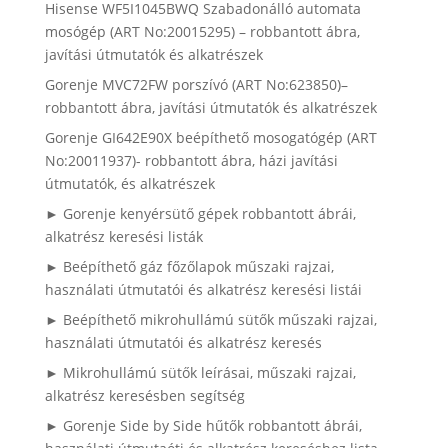
Hisense WF5I1045BWQ Szabadonálló automata
mosógép (ART No:20015295) – robbantott ábra,
javítási útmutatók és alkatrészek
Gorenje MVC72FW porszívó (ART No:623850)–
robbantott ábra, javítási útmutatók és alkatrészek
Gorenje GI642E90X beépíthető mosogatógép (ART
No:20011937)- robbantott ábra, házi javítási
útmutatók, és alkatrészek
► Gorenje kenyérsütő gépek robbantott ábrái,
alkatrész keresési listák
► Beépíthető gáz főzőlapok műszaki rajzai,
használati útmutatói és alkatrész keresési listái
► Beépíthető mikrohullámú sütők műszaki rajzai,
használati útmutatói és alkatrész keresés
► Mikrohullámú sütők leírásai, műszaki rajzai,
alkatrész keresésben segítség
► Gorenje Side by Side hűtők robbantott ábrái,