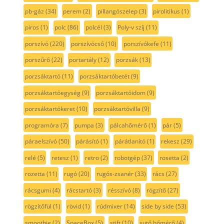
pb-gáz
(34)
perem
(2)
pillangószelep
(3)
pirolitikus
(1)
piros
(1)
polc
(86)
polcél
(3)
Poly-v szíj
(11)
porszívó
(220)
porszívócső
(10)
porszívókefe
(11)
porszűrő
(22)
portartály
(12)
porzsák
(13)
porzsáktartó
(11)
porzsáktartóbetét
(9)
porzsáktartóegység
(9)
porzsáktartóidom
(9)
porzsáktartókeret
(10)
porzsáktartóvilla
(9)
programóra
(7)
pumpa
(3)
pálcahőmérő
(1)
pár
(5)
páraelszívó
(50)
párásító
(1)
párátlanító
(1)
rekesz
(29)
relé
(5)
retesz
(1)
retro
(2)
robotgép
(37)
rosetta
(2)
rozetta
(11)
rugó
(20)
rugós-zsanér
(33)
rács
(27)
rácsgumi
(4)
rácstartó
(3)
résszívó
(8)
rögzítő
(27)
rögzítőfül
(1)
rövid
(1)
rúdmixer
(14)
side by side
(53)
smoothie
(2)
SpaceBox
(5)
stift
(10)
sutő hőmérő
(4)