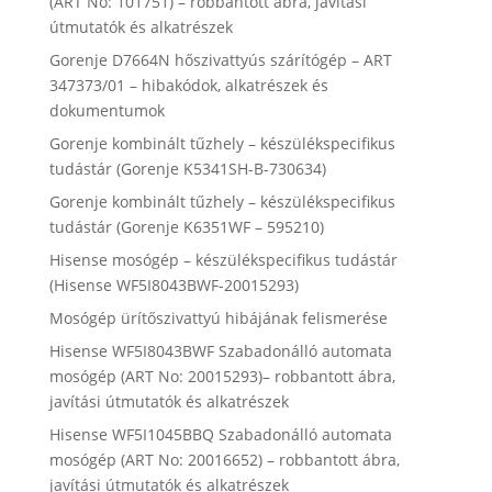
(ART No: 101751) – robbantott ábra, javítási
útmutatók és alkatrészek
Gorenje D7664N hőszivattyús szárítógép – ART
347373/01 – hibakódok, alkatrészek és
dokumentumok
Gorenje kombinált tűzhely – készülékspecifikus
tudástár (Gorenje K5341SH-B-730634)
Gorenje kombinált tűzhely – készülékspecifikus
tudástár (Gorenje K6351WF – 595210)
Hisense mosógép – készülékspecifikus tudástár
(Hisense WF5I8043BWF-20015293)
Mosógép ürítőszivattyú hibájának felismerése
Hisense WF5I8043BWF Szabadonálló automata
mosógép (ART No: 20015293)– robbantott ábra,
javítási útmutatók és alkatrészek
Hisense WF5I1045BBQ Szabadonálló automata
mosógép (ART No: 20016652) – robbantott ábra,
javítási útmutatók és alkatrészek