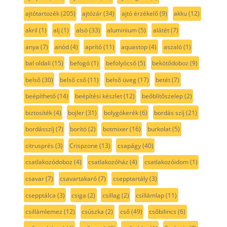
ajtótartozék
(205)
ajtózár
(34)
ajtó érzékelő
(9)
akku
(12)
akril
(1)
alj
(1)
alsó
(33)
aluminium
(5)
alátét
(7)
anya
(7)
anód
(4)
aprító
(11)
aquastop
(4)
aszaló
(1)
bal oldali
(15)
befogó
(1)
befolyócső
(5)
bekötődoboz
(9)
belső
(30)
belső cső
(11)
belső üveg
(17)
betét
(7)
beépíthető
(14)
beépítési készlet
(12)
beőblítőszelep
(2)
biztosíték
(4)
bojler
(31)
bolygókerék
(6)
bordás szíj
(21)
bordásszíj
(7)
borító
(2)
botmixer
(16)
burkolat
(5)
citrusprés
(3)
Crispzone
(13)
csapágy
(40)
csatlakozódoboz
(4)
csatlakozóház
(4)
csatlakozóidom
(1)
csavar
(7)
csavartakaró
(7)
csepptartály
(3)
csepptálca
(3)
csiga
(2)
csillag
(2)
csillámlap
(11)
csillámlemez
(12)
csúszka
(2)
cső
(49)
csőbilincs
(6)