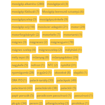
mosógép alkatrész
(280)
mosógépcső
(3)
mosógép fűtőszál
(7)
Mosógép leeresztő szivattyú
(6)
mosógépszelep
(3)
mosógépszénkefe
(9)
mosógép szíj
(18)
mosószer adagoló
(21)
motor
(29)
motorforgótányér
(2)
motorkefe
(7)
motortartó
(1)
mágnes
(3)
mágneses
(2)
mágnesgumi
(78)
mágnes szelep
(4)
mágnesszelep
(2)
mélyhűtő
(1)
mély tepsi
(6)
műanyag
(8)
műanyagdoboz
(29)
nagykefe
(5)
nofrost
(1)
NTC
(2)
nyitófül
(31)
nyomógomb
(28)
o-gyűrű
(1)
okostévé
(8)
olajálló
(1)
ORA ITO
(1)
palack-tartály
(33)
palackpolc
(49)
palacktartó
(43)
palacktároló
(38)
palackőr
(5)
papír porszák
(5)
paradicsom passzírozó
(1)
passzírozó
(1)
pb-gáz
(34)
perem
(2)
pillangószelep
(3)
pirolitikus
(1)