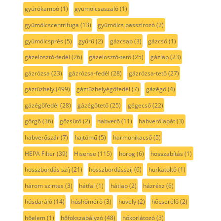
gyúrókampó
(1)
gyümölcsaszaló
(1)
gyümölcscentrifuga
(13)
gyümölcs passzírozó
(2)
gyümölcsprés
(5)
gyűrű
(2)
gázcsap
(3)
gázcső
(1)
gázelosztó-fedél
(26)
gázelosztó-tető
(25)
gázlap
(23)
gázrózsa
(23)
gázrózsa-fedél
(28)
gázrózsa-tető
(27)
gáztűzhely
(499)
gáztűzhelyégőfedél
(7)
gázégő
(4)
gázégőfedél
(28)
gázégőtető
(25)
gégecső
(22)
görgő
(36)
gőzsütő
(2)
habverő
(11)
habverőlapát
(3)
habverőszár
(7)
hajtómű
(5)
harmonikacső
(5)
HEPA Filter
(39)
Hisense
(115)
horog
(6)
hosszabítás
(1)
hosszbordás szíj
(21)
hosszbordásszíj
(6)
hurkatöltő
(1)
három szintes
(3)
hátfal
(1)
hátlap
(2)
házrész
(6)
húsdaráló
(14)
húshőmérő
(3)
hüvely
(2)
hőcserélő
(2)
hőelem
(1)
hőfokszabályzó
(48)
hőkorlátozó
(3)