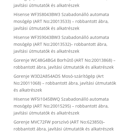
javítási útmutatók és alkatrészek
Hisense WF3S8043BW3 Szabadonálló automata
mosógép (ART No:20013533) – robbantott ábra,
javítási útmutatók és alkatrészek
Hisense WF3S9043BW3 Szabadonálló automata
mosógép (ART No:20013532)– robbantott ábra,
javítási útmutatók és alkatrészek
Gorenje WC48G4BG4 Borhűtő (ART No:20013868) –
robbantott ábra, javítási útmutatók és alkatrészek
Gorenje W3D2A854ADS Mosó-szárítógép (Art
No:20011068) – robbantott ábra, javítási útmutatók
és alkatrészek
Hisense WF5I1045BWQ Szabadonálló automata
mosógép (ART No:20015295) – robbantott ábra,
javítási útmutatók és alkatrészek
Gorenje MVC72FW porszívó (ART No:623850)–
robbantott ábra, javítási útmutatók és alkatrészek