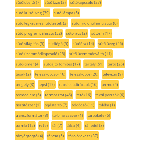
sütőidőzítő
(7)
sütő izzó
(3)
sütőkapcsoló
(27)
sütő külsőüveg
(39)
sütő lámpa
(5)
sütő légkeverés fűtőtestek
(2)
sütőmikrohullámú sütő
(6)
sütő programválasztó
(32)
sütőrács
(2)
sütősín
(17)
sütő világítás
(5)
sütőégő
(5)
sütőóra
(14)
sütő üveg
(26)
sütő üzemmódkapcsoló
(25)
sütő üzemmódváltó
(11)
sűtő-timer
(4)
sűtőajtó tömítés
(17)
tartály
(51)
tartó
(26)
tasak
(2)
teleszkópcső
(16)
teleszkópos
(20)
televízió
(9)
tengely
(3)
tepsi
(17)
tepsik sütőrácsok
(16)
termo
(4)
termoelem
(6)
termosztát
(46)
tető
(16)
textil porzsák
(6)
tisztítószer
(1)
tojástartó
(7)
toldócső
(11)
tolóka
(1)
transzformátor
(3)
turbina csavar
(1)
turbókefe
(6)
turmix
(12)
tv
(9)
tál
(7)
tálca
(4)
tálfedél
(3)
tányérgörgő
(4)
tárcsa
(5)
tárolórekesz
(37)