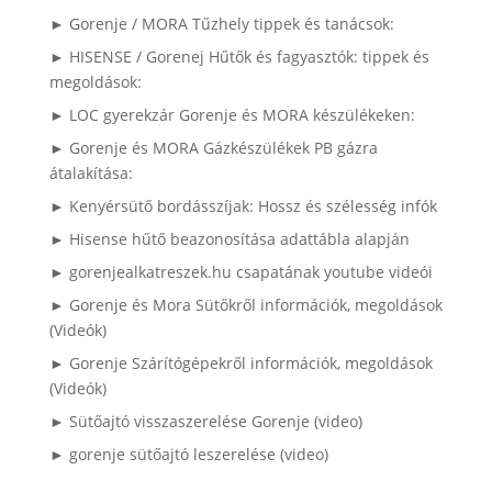
► Gorenje / MORA Tűzhely tippek és tanácsok:
► HISENSE / Gorenej Hűtők és fagyasztók: tippek és
megoldások:
► LOC gyerekzár Gorenje és MORA készülékeken:
► Gorenje és MORA Gázkészülékek PB gázra
átalakítása:
► Kenyérsütő bordásszíjak: Hossz és szélesség infók
► Hisense hűtő beazonosítása adattábla alapján
► gorenjealkatreszek.hu csapatának youtube videói
► Gorenje és Mora Sütőkről információk, megoldások
(Videók)
► Gorenje Szárítógépekről információk, megoldások
(Videók)
► Sütőajtó visszaszerelése Gorenje (video)
► gorenje sütőajtó leszerelése (video)