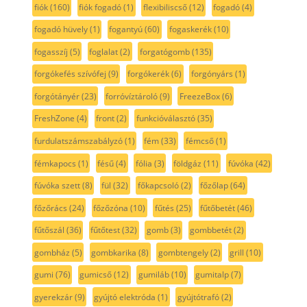
fiók
(160)
fiók fogadó
(1)
flexibiliscső
(12)
fogadó
(4)
fogadó hüvely
(1)
fogantyú
(60)
fogaskerék
(10)
fogasszíj
(5)
foglalat
(2)
forgatógomb
(135)
forgókefés szívófej
(9)
forgókerék
(6)
forgónyárs
(1)
forgótányér
(23)
forróvíztároló
(9)
FreezeBox
(6)
FreshZone
(4)
front
(2)
funkcióválasztó
(35)
furdulatszámszabályzó
(1)
fém
(33)
fémcső
(1)
fémkapocs
(1)
fésű
(4)
fólia
(3)
földgáz
(11)
fúvóka
(42)
fúvóka szett
(8)
fül
(32)
főkapcsoló
(2)
főzőlap
(64)
főzőrács
(24)
főzőzóna
(10)
fűtés
(25)
fűtőbetét
(46)
fűtőszál
(36)
fűtőtest
(32)
gomb
(3)
gombbetét
(2)
gombház
(5)
gombkarika
(8)
gombtengely
(2)
grill
(10)
gumi
(76)
gumicső
(12)
gumiláb
(10)
gumitalp
(7)
gyerekzár
(9)
gyújtó elektróda
(1)
gyújtótrafó
(2)