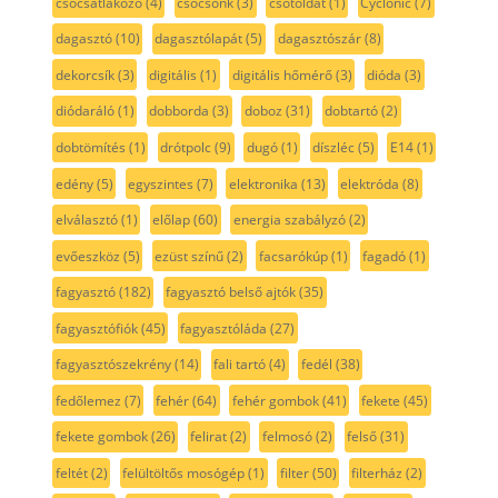
csőcsatlakozó
(4)
csőcsonk
(3)
csőtoldat
(1)
Cyclonic
(7)
dagasztó
(10)
dagasztólapát
(5)
dagasztószár
(8)
dekorcsík
(3)
digitális
(1)
digitális hőmérő
(3)
dióda
(3)
diódaráló
(1)
dobborda
(3)
doboz
(31)
dobtartó
(2)
dobtömítés
(1)
drótpolc
(9)
dugó
(1)
díszléc
(5)
E14
(1)
edény
(5)
egyszintes
(7)
elektronika
(13)
elektróda
(8)
elválasztó
(1)
előlap
(60)
energia szabályzó
(2)
evőeszköz
(5)
ezüst színű
(2)
facsarókúp
(1)
fagadó
(1)
fagyasztó
(182)
fagyasztó belső ajtók
(35)
fagyasztófiók
(45)
fagyasztóláda
(27)
fagyasztószekrény
(14)
fali tartó
(4)
fedél
(38)
fedőlemez
(7)
fehér
(64)
fehér gombok
(41)
fekete
(45)
fekete gombok
(26)
felirat
(2)
felmosó
(2)
felső
(31)
feltét
(2)
felültöltős mosógép
(1)
filter
(50)
filterház
(2)