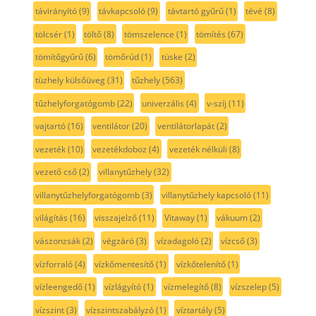
távirányító
(9)
távkapcsoló
(9)
távtartó gyűrű
(1)
tévé
(8)
tölcsér
(1)
töltő
(8)
tömszelence
(1)
tömítés
(67)
tömítőgyűrű
(6)
tömőrúd
(1)
tüske
(2)
tüzhely külsőüveg
(31)
tűzhely
(563)
tűzhelyforgatógomb
(22)
univerzális
(4)
v-szíj
(11)
vajtartó
(16)
ventilátor
(20)
ventilátorlapát
(2)
vezeték
(10)
vezetékdoboz
(4)
vezeték nélküli
(8)
vezető cső
(2)
villanytűzhely
(32)
villanytűzhelyforgatógomb
(3)
villanytűzhely kapcsoló
(11)
világítás
(16)
visszajelző
(11)
Vitaway
(1)
vákuum
(2)
vászonzsák
(2)
végzáró
(3)
vízadagoló
(2)
vízcső
(3)
vízforraló
(4)
vízkőmentesítő
(1)
vízkőtelenítő
(1)
vízleengedő
(1)
vízlágyító
(1)
vízmelegítő
(8)
vízszelep
(5)
vízszint
(3)
vízszintszabályzó
(1)
víztartály
(5)