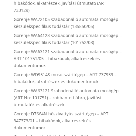
hibakódok, alkatrészek, javítási útmutató (ART
733129)
Gorenje WA72105 szabadonálló automata mosógép –
készülékspecifikus tudástár (185850/05)
Gorenje WA64123 szabadonálló automata mosógép –
készülékspecifikus tudástár (101752/08)
Gorenje WA63121 szabadonálló automata mosógép –
ART 101751/05 – hibakódok, alkatrészek és
dokumentumok
Gorenje WD9514S mosó-szárítógép – ART 737939 –
hibakódok, alkatrészek és dokumentumok
Gorenje WA63121 Szabadonálló automata mosógép
(ART No: 101751) – robbantott ábra, javítási
útmutatók és alkatrészek
Gorenje D7664N hőszivattyús szárítógép – ART
347373/01 – hibakódok, alkatrészek és
dokumentumok