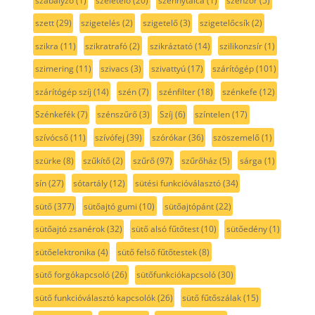
szabályzó
(1)
szeletelő
(20)
szennytálca
(1)
szenzor
(5)
szett
(29)
szigetelés
(2)
szigetelő
(3)
szigetelőcsík
(2)
szikra
(11)
szikratrafó
(2)
szikráztató
(14)
szilikonzsír
(1)
szimering
(11)
szivacs
(3)
szivattyú
(17)
szárítógép
(101)
szárítógép szíj
(14)
szén
(7)
szénfilter
(18)
szénkefe
(12)
Szénkefék
(7)
szénszűrő
(3)
Szíj
(6)
színtelen
(17)
szívócső
(11)
szívófej
(39)
szórókar
(36)
szöszemelő
(1)
szürke
(8)
szűkítő
(2)
szűrő
(97)
szűrőház
(5)
sárga
(1)
sín
(27)
sótartály
(12)
sütési funkcióválasztó
(34)
sütő
(377)
sütőajtó gumi
(10)
sütőajtópánt
(22)
sütőajtó zsanérok
(32)
sütő alsó fűtőtest
(10)
sütőedény
(1)
sütőelektronika
(4)
sütő felső fűtőtestek
(8)
sütő forgókapcsoló
(26)
sütőfunkciókapcsoló
(30)
sütő funkcióválasztó kapcsolók
(26)
sütő fűtőszálak
(15)