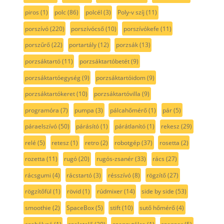
piros
(1)
polc
(86)
polcél
(3)
Poly-v szíj
(11)
porszívó
(220)
porszívócső
(10)
porszívókefe
(11)
porszűrő
(22)
portartály
(12)
porzsák
(13)
porzsáktartó
(11)
porzsáktartóbetét
(9)
porzsáktartóegység
(9)
porzsáktartóidom
(9)
porzsáktartókeret
(10)
porzsáktartóvilla
(9)
programóra
(7)
pumpa
(3)
pálcahőmérő
(1)
pár
(5)
páraelszívó
(50)
párásító
(1)
párátlanító
(1)
rekesz
(29)
relé
(5)
retesz
(1)
retro
(2)
robotgép
(37)
rosetta
(2)
rozetta
(11)
rugó
(20)
rugós-zsanér
(33)
rács
(27)
rácsgumi
(4)
rácstartó
(3)
résszívó
(8)
rögzítő
(27)
rögzítőfül
(1)
rövid
(1)
rúdmixer
(14)
side by side
(53)
smoothie
(2)
SpaceBox
(5)
stift
(10)
sutő hőmérő
(4)