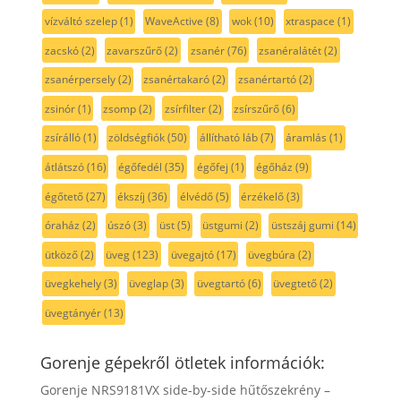
vízváltó szelep
(1)
WaveActive
(8)
wok
(10)
xtraspace
(1)
zacskó
(2)
zavarszűrő
(2)
zsanér
(76)
zsanéralátét
(2)
zsanérpersely
(2)
zsanértakaró
(2)
zsanértartó
(2)
zsinór
(1)
zsomp
(2)
zsírfilter
(2)
zsírszűrő
(6)
zsírálló
(1)
zöldségfiók
(50)
állítható láb
(7)
áramlás
(1)
átlátszó
(16)
égőfedél
(35)
égőfej
(1)
égőház
(9)
égőtető
(27)
ékszíj
(36)
élvédő
(5)
érzékelő
(3)
óraház
(2)
úszó
(3)
üst
(5)
üstgumi
(2)
üstszáj gumi
(14)
ütköző
(2)
üveg
(123)
üvegajtó
(17)
üvegbúra
(2)
üvegkehely
(3)
üveglap
(3)
üvegtartó
(6)
üvegtető
(2)
üvegtányér
(13)
Gorenje gépekről ötletek információk:
Gorenje NRS9181VX side-by-side hűtőszekrény –