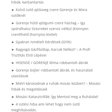
hibák, karbantartás
► Külső sütő ajtóüveg csere Gorenje és Mora
sütőknél
► Gorenje hűtő ajtógumi csere házilag – így
spórolhatsz tízezreket szerviz nélkül (Könnyen
cserélhető (hornyos) kivitel)
► Gyakran Ismételt Kérdések (GYIK)
► Ragyogó Gázfőzőlap, Karcok Nélkül? – A Profi
Tisztítás Első Lépései
► HISENSE / GORENJE klíma robbantott ábrák
► Gorenje bojler robbantott ábrák, és használati
utasítások
► Miért károsodnak a ruhák mosás közben? – Mosási
hibák és megoldásaik
► Mosási Katasztrófák: Így Mentsd meg a Ruháidat!
► 4 sütési hiba ami lehet hogy nem sütő
meghibásodás: