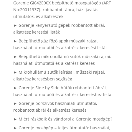
Gorenje GI642E90X beépíthető mosogatógép (ART
No:20011937)- robbantott ábra, házi javítási
útmutatók, és alkatrészek
► Gorenje kenyérsütő gépek robbantott ábrái,
alkatrész keresési listák
► Beépíthető gáz főzőlapok műszaki rajzai,
használati útmutatói és alkatrész keresési listái
► Beépíthető mikrohullámú sütők műszaki rajzai,
használati útmutatói és alkatrész keresés
► Mikrohullámú sütők leírásai, műszaki rajzai,
alkatrész keresésben segítség
► Gorenje Side by Side hűtők robbantott ábrái,
használati útmutaóti és alkatrész kereséshez lista
► Gorenje porszívók használati útmutatói,
robbantott ábrái és alkatrész keresés
► Miért rázkódik és vándorol a Gorenje mosógép?
► Gorenje mosógép – teljes útmutató: használat,