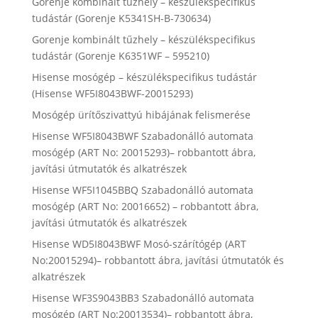
Gorenje kombinált tűzhely – készülékspecifikus
tudástár (Gorenje K5341SH-B-730634)
Gorenje kombinált tűzhely – készülékspecifikus
tudástár (Gorenje K6351WF – 595210)
Hisense mosógép – készülékspecifikus tudástár
(Hisense WF5I8043BWF-20015293)
Mosógép ürítőszivattyú hibájának felismerése
Hisense WF5I8043BWF Szabadonálló automata
mosógép (ART No: 20015293)– robbantott ábra,
javítási útmutatók és alkatrészek
Hisense WF5I1045BBQ Szabadonálló automata
mosógép (ART No: 20016652) – robbantott ábra,
javítási útmutatók és alkatrészek
Hisense WD5I8043BWF Mosó-szárítógép (ART
No:20015294)– robbantott ábra, javítási útmutatók és
alkatrészek
Hisense WF3S9043BB3 Szabadonálló automata
mosógép (ART No:20013534)– robbantott ábra,