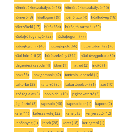
hőmérsékletszabályozó
(13)
hőmérsékletszabályzó
(15)
hőmérő
(8)
hőállógumi
(9)
hőálló izzó
(4)
hőállóüveg
(18)
hőérzékelő
(17)
hűtő
(634)
hűtőajtó-tartozék
(69)
hűtőajtó fogantyúk
(23)
hűtőajtógumi
(77)
hűtőajtógumik
(46)
hűtőajtópolc
(66)
hűtőajtótömítés
(76)
hűtő hőmérő
(2)
hűtőszekrény
(345)
hűtő üvegpolcok
(85)
idegentest csapda
(4)
idom
(1)
illatrúd
(2)
indító
(1)
inox
(56)
inox gombok
(42)
ionizáló kapcsoló
(1)
italkorlát
(38)
italtartó
(85)
italtartópolcok
(81)
izzó
(10)
izzó foglalat
(3)
jobb oldali
(10)
jégkockatartó
(3)
jégkészítő
(3)
kapcsoló
(40)
kapcsolósor
(1)
kapocs
(2)
kefe
(11)
kefésszívófej
(22)
kehely
(3)
kenyérsütő
(12)
kenőanyag
(1)
kerek
(28)
keret
(18)
keringtető
(1)