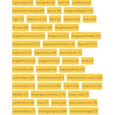
lapos tepsi
(5)
lassúprés
(6)
led
(14)
LedVision
(2)
leeresztő szivattyú
(4)
lemez
(6)
lengéscsillapító
(10)
logo
(3)
lyuktárcsa
(2)
láb
(12)
lábtartó
(2)
láda
(30)
lámpa
(28)
lámpabúra
(8)
lángelosztó
(23)
lángelosztó-rózsa
(21)
lángosztó
(21)
lángosztó-fedél
(29)
lángosztó-tető
(27)
légkeverésfűtőtest
(3)
légszűrő
(21)
légtisztító
(2)
lúgszivattyú
(4)
macsakszőr
(1)
maghőmérő
(2)
magnetron
(2)
matrica
(3)
matt
(2)
mechanika
(4)
meghajtás
(6)
meghajtószíj
(18)
mikrofilter
(20)
mikrohullámú
(61)
mikrohullámú sütő
(108)
mikroszálas
(1)
mikroszűrő
(20)
mikró
(26)
mikró izzó
(6)
MixBox
(1)
mixergép alkatrész
(14)
mixer szár
(7)
mobil klíma
(4)
mop
(1)
mora
(22)
morzsaporszívó
(3)
morzsatálca
(1)
mosogatógép
(204)
mososzaritogep
(5)