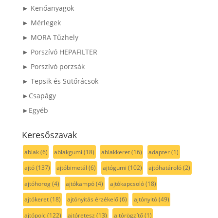
► Kenőanyagok
► Mérlegek
► MORA Tűzhely
► Porszívó HEPAFILTER
► Porszívó porzsák
► Tepsik és Sütőrácsok
►Csapágy
►Egyéb
Keresőszavak
ablak
(6)
ablakgumi
(18)
ablakkeret
(16)
adapter
(1)
ajtó
(137)
ajtóbimetál
(6)
ajtógumi
(102)
ajtóhatároló
(2)
ajtóhorog
(4)
ajtókampó
(4)
ajtókapcsoló
(18)
ajtókeret
(18)
ajtónyitás érzékelő
(6)
ajtónyitó
(49)
ajtópolc
(122)
ajtóretesz
(13)
ajtórögzítő
(1)