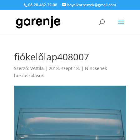
06-20-482-32-08
boyalkatreszek@gmail.com
fiókelőlap408007
Szerző:
VAttila
|
2018. szept 18.
|
Nincsenek
hozzászólások