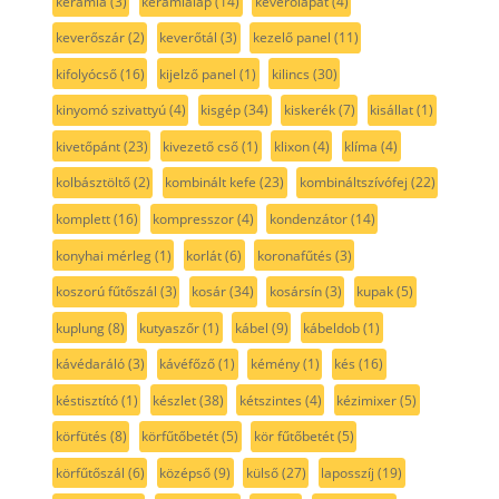
kerámia
(3)
kerámialap
(14)
keverőlapát
(4)
keverőszár
(2)
keverőtál
(3)
kezelő panel
(11)
kifolyócső
(16)
kijelző panel
(1)
kilincs
(30)
kinyomó szivattyú
(4)
kisgép
(34)
kiskerék
(7)
kisállat
(1)
kivetőpánt
(23)
kivezető cső
(1)
klixon
(4)
klíma
(4)
kolbásztöltő
(2)
kombinált kefe
(23)
kombináltszívófej
(22)
komplett
(16)
kompresszor
(4)
kondenzátor
(14)
konyhai mérleg
(1)
korlát
(6)
koronafűtés
(3)
koszorú fűtőszál
(3)
kosár
(34)
kosársín
(3)
kupak
(5)
kuplung
(8)
kutyaszőr
(1)
kábel
(9)
kábeldob
(1)
kávédaráló
(3)
kávéfőző
(1)
kémény
(1)
kés
(16)
késtisztító
(1)
készlet
(38)
kétszintes
(4)
kézimixer
(5)
körfütés
(8)
körfűtőbetét
(5)
kör fűtőbetét
(5)
körfűtőszál
(6)
középső
(9)
külső
(27)
laposszíj
(19)