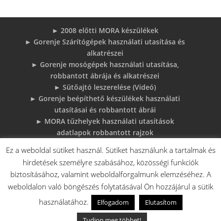
► 2008 előtti MORA készülékek
► Gorenje Szárítógépek használati utasítása és
alkatrészei
► Gorenje mosógépek használati utasítása,
robbantott ábrája és alkatrészei
► Sütőajtó leszerelése (Videó)
► Gorenje beépíthető készülékek használati
utasításai és robbantott ábrái
► MORA tűzhelyek használati utasítások
adatlapok robbantott rajzok
► Gorenje Bojler Vízkő problémák és
Ez a weboldal sütiket használ. Sütiket használunk a tartalmak és
megoldások
hirdetések személyre szabásához, közösségi funkciók
► 6 gyakori sütő hiba, és megoldások
biztosításához, valamint weboldalforgalmunk elemzéséhez. A
♦Gorenje Háztartásigépek adattábláiról:
weboldalon való böngészés folytatásával Ön hozzájárul a sütik
használatához.
Elfogadom
Elutasítom
V.A. Elektro Boys Kft. - 2018 - Minden jog fenntartva!
Tudjon meg többet!