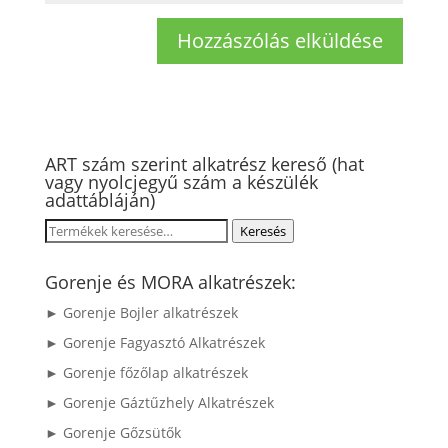
ART szám szerint alkatrész kereső (hat
vagy nyolcjegyű szám a készülék
adattábláján)
Keresés
Keresés
a
következőre:
Gorenje és MORA alkatrészek:
► Gorenje Bojler alkatrészek
► Gorenje Fagyasztó Alkatrészek
► Gorenje főzőlap alkatrészek
► Gorenje Gáztűzhely Alkatrészek
► Gorenje Gőzsütők