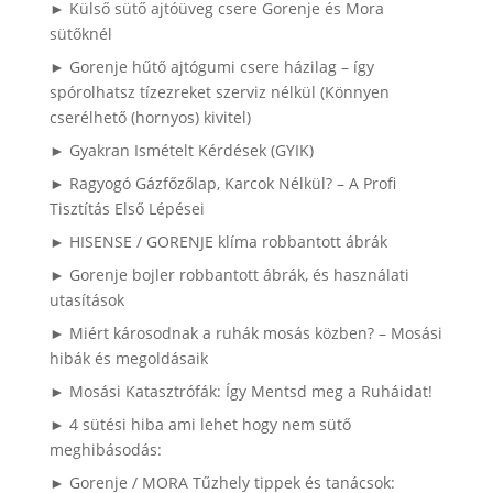
► Külső sütő ajtóüveg csere Gorenje és Mora
sütőknél
► Gorenje hűtő ajtógumi csere házilag – így
spórolhatsz tízezreket szerviz nélkül (Könnyen
cserélhető (hornyos) kivitel)
► Gyakran Ismételt Kérdések (GYIK)
► Ragyogó Gázfőzőlap, Karcok Nélkül? – A Profi
Tisztítás Első Lépései
► HISENSE / GORENJE klíma robbantott ábrák
► Gorenje bojler robbantott ábrák, és használati
utasítások
► Miért károsodnak a ruhák mosás közben? – Mosási
hibák és megoldásaik
► Mosási Katasztrófák: Így Mentsd meg a Ruháidat!
► 4 sütési hiba ami lehet hogy nem sütő
meghibásodás:
► Gorenje / MORA Tűzhely tippek és tanácsok: