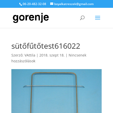
06-20-482-32-08
boyalkatreszek@gmail.com
sütőfűtőtest616022
Szerző:
VAttila
|
2018. szept 18.
|
Nincsenek
hozzászólások