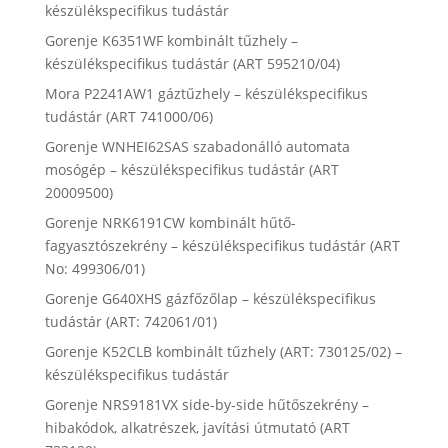
készülékspecifikus tudástár
Gorenje K6351WF kombinált tűzhely –
készülékspecifikus tudástár (ART 595210/04)
Mora P2241AW1 gáztűzhely – készülékspecifikus
tudástár (ART 741000/06)
Gorenje WNHEI62SAS szabadonálló automata
mosógép – készülékspecifikus tudástár (ART
20009500)
Gorenje NRK6191CW kombinált hűtő-
fagyasztószekrény – készülékspecifikus tudástár (ART
No: 499306/01)
Gorenje G640XHS gázfőzőlap – készülékspecifikus
tudástár (ART: 742061/01)
Gorenje K52CLB kombinált tűzhely (ART: 730125/02) –
készülékspecifikus tudástár
Gorenje NRS9181VX side-by-side hűtőszekrény –
hibakódok, alkatrészek, javítási útmutató (ART