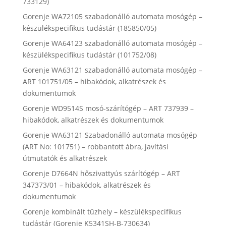
733129)
Gorenje WA72105 szabadonálló automata mosógép –
készülékspecifikus tudástár (185850/05)
Gorenje WA64123 szabadonálló automata mosógép –
készülékspecifikus tudástár (101752/08)
Gorenje WA63121 szabadonálló automata mosógép –
ART 101751/05 – hibakódok, alkatrészek és
dokumentumok
Gorenje WD9514S mosó-szárítógép – ART 737939 –
hibakódok, alkatrészek és dokumentumok
Gorenje WA63121 Szabadonálló automata mosógép
(ART No: 101751) – robbantott ábra, javítási
útmutatók és alkatrészek
Gorenje D7664N hőszivattyús szárítógép – ART
347373/01 – hibakódok, alkatrészek és
dokumentumok
Gorenje kombinált tűzhely – készülékspecifikus
tudástár (Gorenje K5341SH-B-730634)