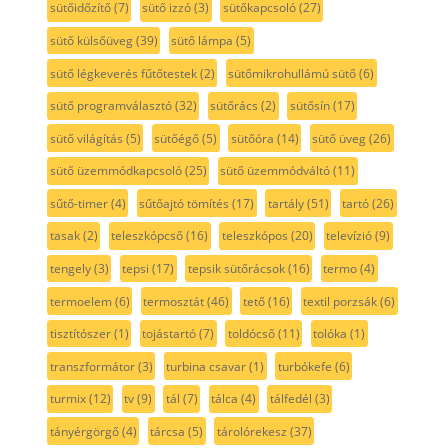
sütőidőzítő
(7)
sütő izzó
(3)
sütőkapcsoló
(27)
sütő külsőüveg
(39)
sütő lámpa
(5)
sütő légkeverés fűtőtestek
(2)
sütőmikrohullámú sütő
(6)
sütő programválasztó
(32)
sütőrács
(2)
sütősín
(17)
sütő világítás
(5)
sütőégő
(5)
sütőóra
(14)
sütő üveg
(26)
sütő üzemmódkapcsoló
(25)
sütő üzemmódváltó
(11)
sűtő-timer
(4)
sűtőajtó tömítés
(17)
tartály
(51)
tartó
(26)
tasak
(2)
teleszkópcső
(16)
teleszkópos
(20)
televízió
(9)
tengely
(3)
tepsi
(17)
tepsik sütőrácsok
(16)
termo
(4)
termoelem
(6)
termosztát
(46)
tető
(16)
textil porzsák
(6)
tisztítószer
(1)
tojástartó
(7)
toldócső
(11)
tolóka
(1)
transzformátor
(3)
turbina csavar
(1)
turbókefe
(6)
turmix
(12)
tv
(9)
tál
(7)
tálca
(4)
tálfedél
(3)
tányérgörgő
(4)
tárcsa
(5)
tárolórekesz
(37)