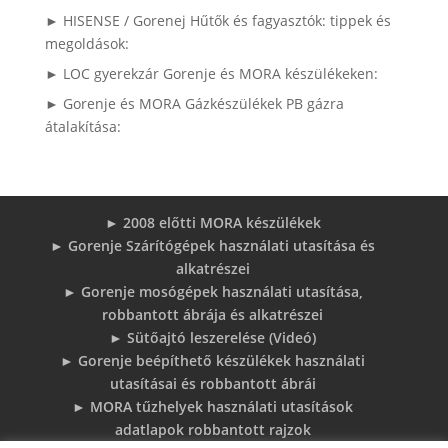
► HISENSE / Gorenej Hűtők és fagyasztók: tippek és
megoldások:
► LOC gyerekzár Gorenje és MORA készülékeken:
► Gorenje és MORA Gázkészülékek PB gázra
átalakítása:
► 2008 előtti MORA készülékek
► Gorenje Szárítógépek használati utasítása és
alkatrészei
► Gorenje mosógépek használati utasítása,
robbantott ábrája és alkatrészei
► Sütőajtó leszerelése (Videó)
► Gorenje beépíthető készülékek használati
utasításai és robbantott ábrái
► MORA tűzhelyek használati utasítások
adatlapok robbantott rajzok