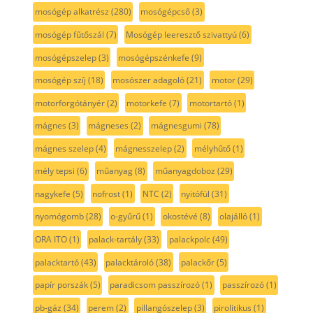
mosógép alkatrész
(280)
mosógépcső
(3)
mosógép fűtőszál
(7)
Mosógép leeresztő szivattyú
(6)
mosógépszelep
(3)
mosógépszénkefe
(9)
mosógép szíj
(18)
mosószer adagoló
(21)
motor
(29)
motorforgótányér
(2)
motorkefe
(7)
motortartó
(1)
mágnes
(3)
mágneses
(2)
mágnesgumi
(78)
mágnes szelep
(4)
mágnesszelep
(2)
mélyhűtő
(1)
mély tepsi
(6)
műanyag
(8)
műanyagdoboz
(29)
nagykefe
(5)
nofrost
(1)
NTC
(2)
nyitófül
(31)
nyomógomb
(28)
o-gyűrű
(1)
okostévé
(8)
olajálló
(1)
ORA ITO
(1)
palack-tartály
(33)
palackpolc
(49)
palacktartó
(43)
palacktároló
(38)
palackőr
(5)
papír porszák
(5)
paradicsom passzírozó
(1)
passzírozó
(1)
pb-gáz
(34)
perem
(2)
pillangószelep
(3)
pirolitikus
(1)