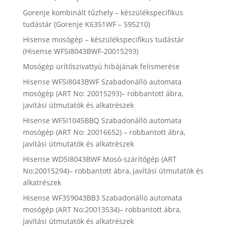
Gorenje kombinált tűzhely – készülékspecifikus
tudástár (Gorenje K6351WF – 595210)
Hisense mosógép – készülékspecifikus tudástár
(Hisense WF5I8043BWF-20015293)
Mosógép ürítőszivattyú hibájának felismerése
Hisense WF5I8043BWF Szabadonálló automata
mosógép (ART No: 20015293)– robbantott ábra,
javítási útmutatók és alkatrészek
Hisense WF5I1045BBQ Szabadonálló automata
mosógép (ART No: 20016652) – robbantott ábra,
javítási útmutatók és alkatrészek
Hisense WD5I8043BWF Mosó-szárítógép (ART
No:20015294)– robbantott ábra, javítási útmutatók és
alkatrészek
Hisense WF3S9043BB3 Szabadonálló automata
mosógép (ART No:20013534)– robbantott ábra,
javítási útmutatók és alkatrészek