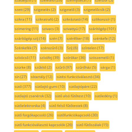
szabályzó
(1)
szeletelő
(20)
szennytálca
(1)
szenzor
(5)
szett
(29)
szigetelés
(2)
szigetelő
(3)
szigetelőcsík
(2)
szikra
(11)
szikratrafó
(2)
szikráztató
(14)
szilikonzsír
(1)
szimering
(11)
szivacs
(3)
szivattyú
(17)
szárítógép
(101)
szárítógép szíj
(14)
szén
(7)
szénfilter
(18)
szénkefe
(12)
Szénkefék
(7)
szénszűrő
(3)
Szíj
(6)
színtelen
(17)
szívócső
(11)
szívófej
(39)
szórókar
(36)
szöszemelő
(1)
szürke
(8)
szűkítő
(2)
szűrő
(97)
szűrőház
(5)
sárga
(1)
sín
(27)
sótartály
(12)
sütési funkcióválasztó
(34)
sütő
(377)
sütőajtó gumi
(10)
sütőajtópánt
(22)
sütőajtó zsanérok
(32)
sütő alsó fűtőtest
(10)
sütőedény
(1)
sütőelektronika
(4)
sütő felső fűtőtestek
(8)
sütő forgókapcsoló
(26)
sütőfunkciókapcsoló
(30)
sütő funkcióválasztó kapcsolók
(26)
sütő fűtőszálak
(15)