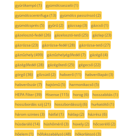
gyúrókampó
(1)
gyümölcsaszaló
(1)
gyümölcscentrifuga
(13)
gyümölcs passzírozó
(2)
gyümölcsprés
(5)
gyűrű
(2)
gázcsap
(3)
gázcső
(1)
gázelosztó-fedél
(26)
gázelosztó-tető
(25)
gázlap
(23)
gázrózsa
(23)
gázrózsa-fedél
(28)
gázrózsa-tető
(27)
gáztűzhely
(499)
gáztűzhelyégőfedél
(7)
gázégő
(4)
gázégőfedél
(28)
gázégőtető
(25)
gégecső
(22)
görgő
(36)
gőzsütő
(2)
habverő
(11)
habverőlapát
(3)
habverőszár
(7)
hajtómű
(5)
harmonikacső
(5)
HEPA Filter
(39)
Hisense
(115)
horog
(6)
hosszabítás
(1)
hosszbordás szíj
(21)
hosszbordásszíj
(6)
hurkatöltő
(1)
három szintes
(3)
hátfal
(1)
hátlap
(2)
házrész
(6)
húsdaráló
(14)
húshőmérő
(3)
hüvely
(2)
hőcserélő
(2)
hőelem
(1)
hőfokszabályzó
(48)
hőkorlátozó
(3)