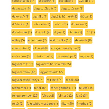
csőcsatlakozó
(4)
csőcsonk
(3)
csőtoldat
(1)
Cyclonic
(7)
dagasztó
(10)
dagasztólapát
(5)
dagasztószár
(8)
dekorcsík
(3)
digitális
(1)
digitális hőmérő
(3)
dióda
(3)
diódaráló
(1)
dobborda
(3)
doboz
(31)
dobtartó
(2)
dobtömítés
(1)
drótpolc
(9)
dugó
(1)
díszléc
(5)
E14
(1)
edény
(5)
egyszintes
(7)
elektronika
(13)
elektróda
(8)
elválasztó
(1)
előlap
(60)
energia szabályzó
(2)
evőeszköz
(5)
ezüst színű
(2)
facsarókúp
(1)
fagadó
(1)
fagyasztó
(182)
fagyasztó belső ajtók
(35)
fagyasztófiók
(45)
fagyasztóláda
(27)
fagyasztószekrény
(14)
fali tartó
(4)
fedél
(38)
fedőlemez
(7)
fehér
(64)
fehér gombok
(41)
fekete
(45)
fekete gombok
(26)
felirat
(2)
felmosó
(2)
felső
(31)
feltét
(2)
felültöltős mosógép
(1)
filter
(50)
filterház
(2)