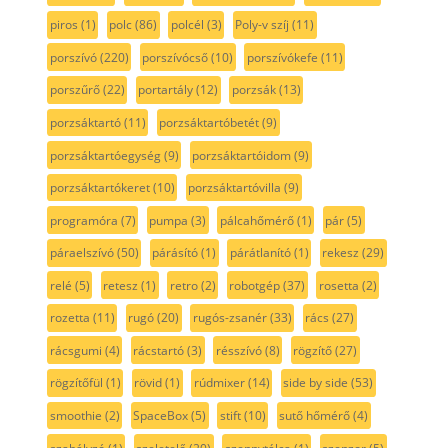
piros
(1)
polc
(86)
polcél
(3)
Poly-v szíj
(11)
porszívó
(220)
porszívócső
(10)
porszívókefe
(11)
porszűrő
(22)
portartály
(12)
porzsák
(13)
porzsáktartó
(11)
porzsáktartóbetét
(9)
porzsáktartóegység
(9)
porzsáktartóidom
(9)
porzsáktartókeret
(10)
porzsáktartóvilla
(9)
programóra
(7)
pumpa
(3)
pálcahőmérő
(1)
pár
(5)
páraelszívó
(50)
párásító
(1)
párátlanító
(1)
rekesz
(29)
relé
(5)
retesz
(1)
retro
(2)
robotgép
(37)
rosetta
(2)
rozetta
(11)
rugó
(20)
rugós-zsanér
(33)
rács
(27)
rácsgumi
(4)
rácstartó
(3)
résszívó
(8)
rögzítő
(27)
rögzítőfül
(1)
rövid
(1)
rúdmixer
(14)
side by side
(53)
smoothie
(2)
SpaceBox
(5)
stift
(10)
sutő hőmérő
(4)