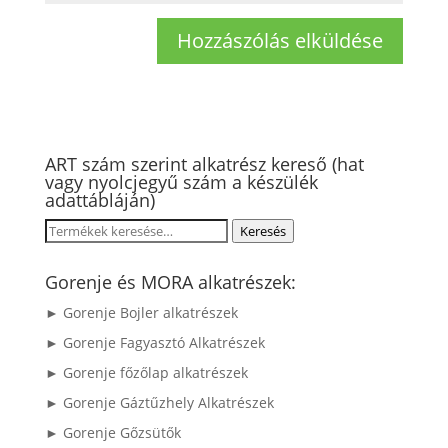
ART szám szerint alkatrész kereső (hat
vagy nyolcjegyű szám a készülék
adattábláján)
Keresés
Keresés
a
következőre:
Gorenje és MORA alkatrészek:
► Gorenje Bojler alkatrészek
► Gorenje Fagyasztó Alkatrészek
► Gorenje főzőlap alkatrészek
► Gorenje Gáztűzhely Alkatrészek
► Gorenje Gőzsütők