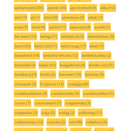
ajtótartozék
(205)
ajtózár
(34)
ajtó érzékelő
(9)
akku
(12)
akril
(1)
alj
(1)
alsó
(33)
aluminium
(5)
alátét
(7)
anya
(7)
anód
(4)
aprító
(11)
aquastop
(4)
aszaló
(1)
bal oldali
(15)
befogó
(1)
befolyócső
(5)
bekötődoboz
(9)
belső
(30)
belső cső
(11)
belső üveg
(17)
betét
(7)
beépíthető
(14)
beépítési készlet
(12)
beőblítőszelep
(2)
biztosíték
(4)
bojler
(31)
bolygókerék
(6)
bordás szíj
(21)
bordásszíj
(7)
borító
(2)
botmixer
(16)
burkolat
(5)
citrusprés
(3)
Crispzone
(13)
csapágy
(40)
csatlakozódoboz
(4)
csatlakozóház
(4)
csatlakozóidom
(1)
csavar
(7)
csavartakaró
(7)
csepptartály
(3)
csepptálca
(3)
csiga
(2)
csillag
(2)
csillámlap
(11)
csillámlemez
(12)
csúszka
(2)
cső
(49)
csőbilincs
(6)