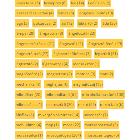
lapos tepsi
(5)
lassúprés
(6)
led
(14)
LedVision
(2)
leeresztő szivattyú
(4)
lemez
(6)
lengéscsillapító
(10)
logo
(3)
lyuktárcsa
(2)
láb
(12)
lábtartó
(2)
láda
(30)
lámpa
(28)
lámpabúra
(8)
lángelosztó
(23)
lángelosztó-rózsa
(21)
lángosztó
(21)
lángosztó-fedél
(29)
lángosztó-tető
(27)
légkeverésfűtőtest
(3)
légszűrő
(21)
légtisztító
(2)
lúgszivattyú
(4)
macsakszőr
(1)
maghőmérő
(2)
magnetron
(2)
matrica
(3)
matt
(2)
mechanika
(4)
meghajtás
(6)
meghajtószíj
(18)
mikrofilter
(20)
mikrohullámú
(61)
mikrohullámú sütő
(108)
mikroszálas
(1)
mikroszűrő
(20)
mikró
(26)
mikró izzó
(6)
MixBox
(1)
mixergép alkatrész
(14)
mixer szár
(7)
mobil klíma
(4)
mop
(1)
mora
(22)
morzsaporszívó
(3)
morzsatálca
(1)
mosogatógép
(204)
mososzaritogep
(5)