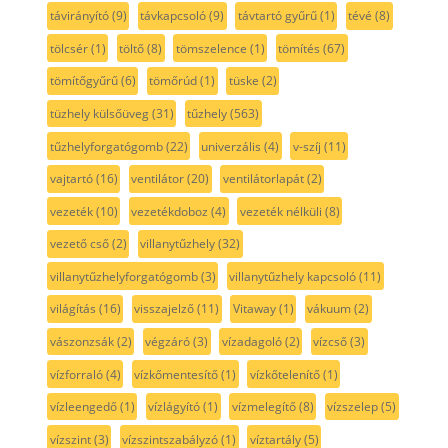
távirányító
(9)
távkapcsoló
(9)
távtartó gyűrű
(1)
tévé
(8)
tölcsér
(1)
töltő
(8)
tömszelence
(1)
tömítés
(67)
tömítőgyűrű
(6)
tömőrúd
(1)
tüske
(2)
tüzhely külsőüveg
(31)
tűzhely
(563)
tűzhelyforgatógomb
(22)
univerzális
(4)
v-szíj
(11)
vajtartó
(16)
ventilátor
(20)
ventilátorlapát
(2)
vezeték
(10)
vezetékdoboz
(4)
vezeték nélküli
(8)
vezető cső
(2)
villanytűzhely
(32)
villanytűzhelyforgatógomb
(3)
villanytűzhely kapcsoló
(11)
világítás
(16)
visszajelző
(11)
Vitaway
(1)
vákuum
(2)
vászonzsák
(2)
végzáró
(3)
vízadagoló
(2)
vízcső
(3)
vízforraló
(4)
vízkőmentesítő
(1)
vízkőtelenítő
(1)
vízleengedő
(1)
vízlágyító
(1)
vízmelegítő
(8)
vízszelep
(5)
vízszint
(3)
vízszintszabályzó
(1)
víztartály
(5)