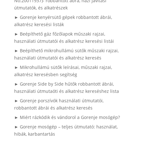
No:20011937)- robbantott ábra, házi javítási
útmutatók, és alkatrészek
► Gorenje kenyérsütő gépek robbantott ábrái,
alkatrész keresési listák
► Beépíthető gáz főzőlapok műszaki rajzai,
használati útmutatói és alkatrész keresési listái
► Beépíthető mikrohullámú sütők műszaki rajzai,
használati útmutatói és alkatrész keresés
► Mikrohullámú sütők leírásai, műszaki rajzai,
alkatrész keresésben segítség
► Gorenje Side by Side hűtők robbantott ábrái,
használati útmutaóti és alkatrész kereséshez lista
► Gorenje porszívók használati útmutatói,
robbantott ábrái és alkatrész keresés
► Miért rázkódik és vándorol a Gorenje mosógép?
► Gorenje mosógép – teljes útmutató: használat,
hibák, karbantartás