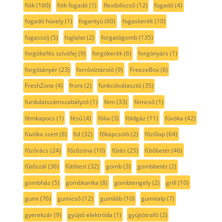
fiók
(160)
fiók fogadó
(1)
flexibiliscső
(12)
fogadó
(4)
fogadó hüvely
(1)
fogantyú
(60)
fogaskerék
(10)
fogasszíj
(5)
foglalat
(2)
forgatógomb
(135)
forgókefés szívófej
(9)
forgókerék
(6)
forgónyárs
(1)
forgótányér
(23)
forróvíztároló
(9)
FreezeBox
(6)
FreshZone
(4)
front
(2)
funkcióválasztó
(35)
furdulatszámszabályzó
(1)
fém
(33)
fémcső
(1)
fémkapocs
(1)
fésű
(4)
fólia
(3)
földgáz
(11)
fúvóka
(42)
fúvóka szett
(8)
fül
(32)
főkapcsoló
(2)
főzőlap
(64)
főzőrács
(24)
főzőzóna
(10)
fűtés
(25)
fűtőbetét
(46)
fűtőszál
(36)
fűtőtest
(32)
gomb
(3)
gombbetét
(2)
gombház
(5)
gombkarika
(8)
gombtengely
(2)
grill
(10)
gumi
(76)
gumicső
(12)
gumiláb
(10)
gumitalp
(7)
gyerekzár
(9)
gyújtó elektróda
(1)
gyújtótrafó
(2)