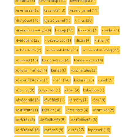
kerámia
(3)
kerámialap
(14)
keverőlapát
(4)
keverőszár
(2)
keverőtál
(3)
kezelő panel
(11)
kifolyócső
(16)
kijelző panel
(1)
kilincs
(30)
kinyomó szivattyú
(4)
kisgép
(34)
kiskerék
(7)
kisállat
(1)
kivetőpánt
(23)
kivezető cső
(1)
klixon
(4)
klíma
(4)
kolbásztöltő
(2)
kombinált kefe
(23)
kombináltszívófej
(22)
komplett
(16)
kompresszor
(4)
kondenzátor
(14)
konyhai mérleg
(1)
korlát
(6)
koronafűtés
(3)
koszorú fűtőszál
(3)
kosár
(34)
kosársín
(3)
kupak
(5)
kuplung
(8)
kutyaszőr
(1)
kábel
(9)
kábeldob
(1)
kávédaráló
(3)
kávéfőző
(1)
kémény
(1)
kés
(16)
késtisztító
(1)
készlet
(38)
kétszintes
(4)
kézimixer
(5)
körfütés
(8)
körfűtőbetét
(5)
kör fűtőbetét
(5)
körfűtőszál
(6)
középső
(9)
külső
(27)
laposszíj
(19)