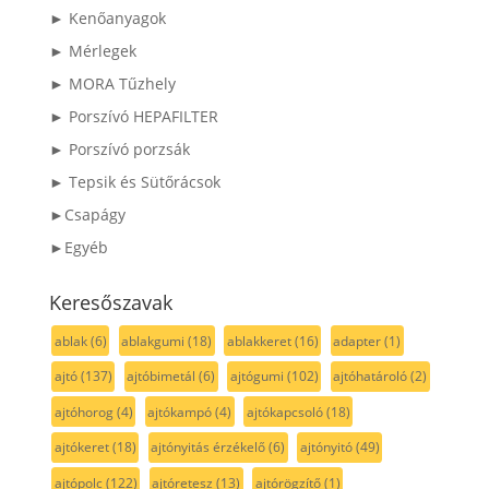
► Kenőanyagok
► Mérlegek
► MORA Tűzhely
► Porszívó HEPAFILTER
► Porszívó porzsák
► Tepsik és Sütőrácsok
►Csapágy
►Egyéb
Keresőszavak
ablak
(6)
ablakgumi
(18)
ablakkeret
(16)
adapter
(1)
ajtó
(137)
ajtóbimetál
(6)
ajtógumi
(102)
ajtóhatároló
(2)
ajtóhorog
(4)
ajtókampó
(4)
ajtókapcsoló
(18)
ajtókeret
(18)
ajtónyitás érzékelő
(6)
ajtónyitó
(49)
ajtópolc
(122)
ajtóretesz
(13)
ajtórögzítő
(1)