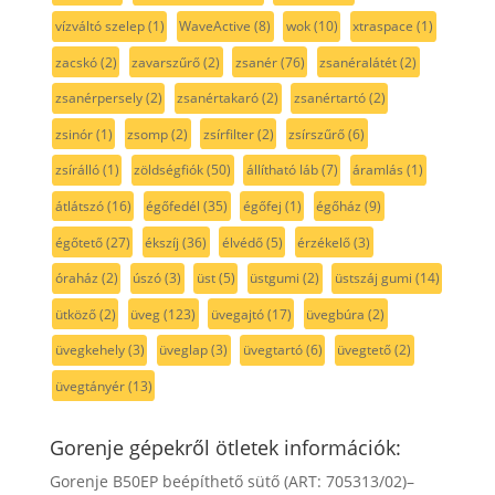
vízváltó szelep
(1)
WaveActive
(8)
wok
(10)
xtraspace
(1)
zacskó
(2)
zavarszűrő
(2)
zsanér
(76)
zsanéralátét
(2)
zsanérpersely
(2)
zsanértakaró
(2)
zsanértartó
(2)
zsinór
(1)
zsomp
(2)
zsírfilter
(2)
zsírszűrő
(6)
zsírálló
(1)
zöldségfiók
(50)
állítható láb
(7)
áramlás
(1)
átlátszó
(16)
égőfedél
(35)
égőfej
(1)
égőház
(9)
égőtető
(27)
ékszíj
(36)
élvédő
(5)
érzékelő
(3)
óraház
(2)
úszó
(3)
üst
(5)
üstgumi
(2)
üstszáj gumi
(14)
ütköző
(2)
üveg
(123)
üvegajtó
(17)
üvegbúra
(2)
üvegkehely
(3)
üveglap
(3)
üvegtartó
(6)
üvegtető
(2)
üvegtányér
(13)
Gorenje gépekről ötletek információk:
Gorenje B50EP beépíthető sütő (ART: 705313/02)–