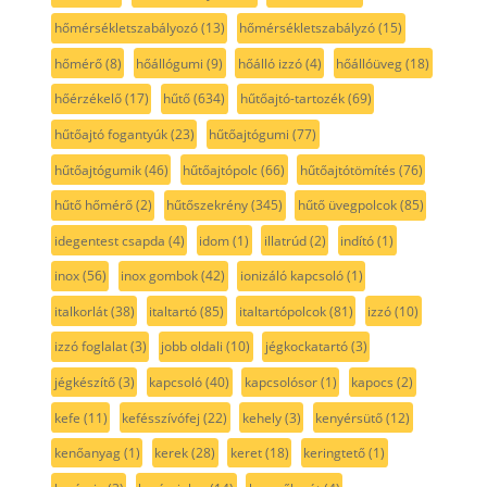
hőmérsékletszabályozó
(13)
hőmérsékletszabályzó
(15)
hőmérő
(8)
hőállógumi
(9)
hőálló izzó
(4)
hőállóüveg
(18)
hőérzékelő
(17)
hűtő
(634)
hűtőajtó-tartozék
(69)
hűtőajtó fogantyúk
(23)
hűtőajtógumi
(77)
hűtőajtógumik
(46)
hűtőajtópolc
(66)
hűtőajtótömítés
(76)
hűtő hőmérő
(2)
hűtőszekrény
(345)
hűtő üvegpolcok
(85)
idegentest csapda
(4)
idom
(1)
illatrúd
(2)
indító
(1)
inox
(56)
inox gombok
(42)
ionizáló kapcsoló
(1)
italkorlát
(38)
italtartó
(85)
italtartópolcok
(81)
izzó
(10)
izzó foglalat
(3)
jobb oldali
(10)
jégkockatartó
(3)
jégkészítő
(3)
kapcsoló
(40)
kapcsolósor
(1)
kapocs
(2)
kefe
(11)
kefésszívófej
(22)
kehely
(3)
kenyérsütő
(12)
kenőanyag
(1)
kerek
(28)
keret
(18)
keringtető
(1)