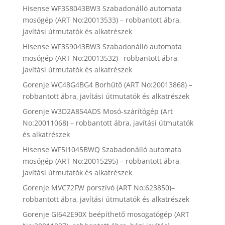
Hisense WF3S8043BW3 Szabadonálló automata
mosógép (ART No:20013533) – robbantott ábra,
javítási útmutatók és alkatrészek
Hisense WF3S9043BW3 Szabadonálló automata
mosógép (ART No:20013532)– robbantott ábra,
javítási útmutatók és alkatrészek
Gorenje WC48G4BG4 Borhűtő (ART No:20013868) –
robbantott ábra, javítási útmutatók és alkatrészek
Gorenje W3D2A854ADS Mosó-szárítógép (Art
No:20011068) – robbantott ábra, javítási útmutatók
és alkatrészek
Hisense WF5I1045BWQ Szabadonálló automata
mosógép (ART No:20015295) – robbantott ábra,
javítási útmutatók és alkatrészek
Gorenje MVC72FW porszívó (ART No:623850)–
robbantott ábra, javítási útmutatók és alkatrészek
Gorenje GI642E90X beépíthető mosogatógép (ART