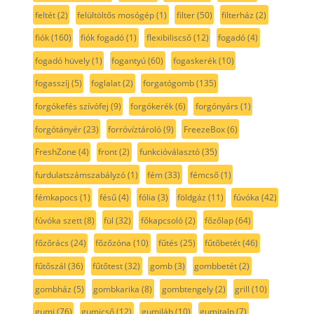
feltét
(2)
felültöltős mosógép
(1)
filter
(50)
filterház
(2)
fiók
(160)
fiók fogadó
(1)
flexibiliscső
(12)
fogadó
(4)
fogadó hüvely
(1)
fogantyú
(60)
fogaskerék
(10)
fogasszíj
(5)
foglalat
(2)
forgatógomb
(135)
forgókefés szívófej
(9)
forgókerék
(6)
forgónyárs
(1)
forgótányér
(23)
forróvíztároló
(9)
FreezeBox
(6)
FreshZone
(4)
front
(2)
funkcióválasztó
(35)
furdulatszámszabályzó
(1)
fém
(33)
fémcső
(1)
fémkapocs
(1)
fésű
(4)
fólia
(3)
földgáz
(11)
fúvóka
(42)
fúvóka szett
(8)
fül
(32)
főkapcsoló
(2)
főzőlap
(64)
főzőrács
(24)
főzőzóna
(10)
fűtés
(25)
fűtőbetét
(46)
fűtőszál
(36)
fűtőtest
(32)
gomb
(3)
gombbetét
(2)
gombház
(5)
gombkarika
(8)
gombtengely
(2)
grill
(10)
gumi
(76)
gumicső
(12)
gumiláb
(10)
gumitalp
(7)