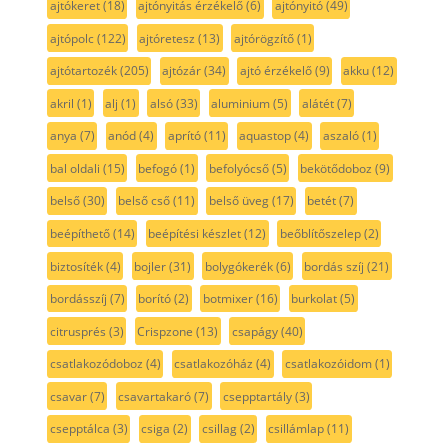
ajtókeret
(18)
ajtónyitás érzékelő
(6)
ajtónyitó
(49)
ajtópolc
(122)
ajtóretesz
(13)
ajtórögzítő
(1)
ajtótartozék
(205)
ajtózár
(34)
ajtó érzékelő
(9)
akku
(12)
akril
(1)
alj
(1)
alsó
(33)
aluminium
(5)
alátét
(7)
anya
(7)
anód
(4)
aprító
(11)
aquastop
(4)
aszaló
(1)
bal oldali
(15)
befogó
(1)
befolyócső
(5)
bekötődoboz
(9)
belső
(30)
belső cső
(11)
belső üveg
(17)
betét
(7)
beépíthető
(14)
beépítési készlet
(12)
beőblítőszelep
(2)
biztosíték
(4)
bojler
(31)
bolygókerék
(6)
bordás szíj
(21)
bordásszíj
(7)
borító
(2)
botmixer
(16)
burkolat
(5)
citrusprés
(3)
Crispzone
(13)
csapágy
(40)
csatlakozódoboz
(4)
csatlakozóház
(4)
csatlakozóidom
(1)
csavar
(7)
csavartakaró
(7)
csepptartály
(3)
csepptálca
(3)
csiga
(2)
csillag
(2)
csillámlap
(11)