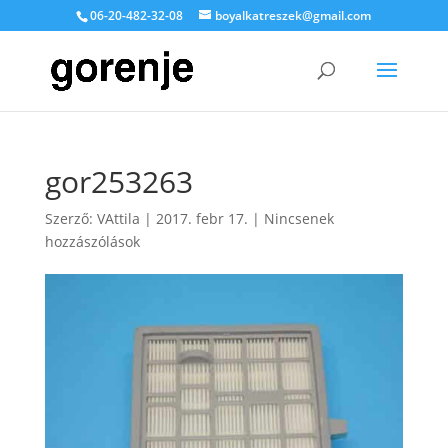
06-20-482-32-08
boyalkatreszek@gmail.com
gor253263
Szerző:
VAttila
|
2017. febr 17.
|
Nincsenek
hozzászólások