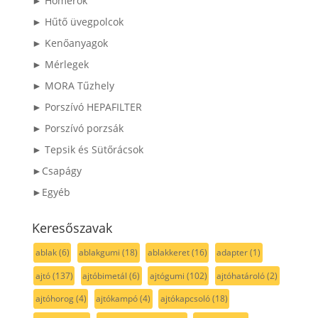
► Hőmérők
► Hűtő üvegpolcok
► Kenőanyagok
► Mérlegek
► MORA Tűzhely
► Porszívó HEPAFILTER
► Porszívó porzsák
► Tepsik és Sütőrácsok
►Csapágy
►Egyéb
Keresőszavak
ablak
(6)
ablakgumi
(18)
ablakkeret
(16)
adapter
(1)
ajtó
(137)
ajtóbimetál
(6)
ajtógumi
(102)
ajtóhatároló
(2)
ajtóhorog
(4)
ajtókampó
(4)
ajtókapcsoló
(18)