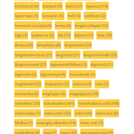
körfűtőszál
(6)
középső
(9)
külső
(27)
laposszíj
(19)
lapos tepsi
(5)
lassúprés
(6)
led
(14)
LedVision
(2)
leeresztő szivattyú
(4)
lemez
(6)
lengéscsillapító
(10)
logo
(3)
lyuktárcsa
(2)
láb
(12)
lábtartó
(2)
láda
(30)
lámpa
(28)
lámpabúra
(8)
lángelosztó
(23)
lángelosztó-rózsa
(21)
lángosztó
(21)
lángosztó-fedél
(29)
lángosztó-tető
(27)
légkeverésfűtőtest
(3)
légszűrő
(21)
légtisztító
(2)
lúgszivattyú
(4)
macsakszőr
(1)
maghőmérő
(2)
magnetron
(2)
matrica
(3)
matt
(2)
mechanika
(4)
meghajtás
(6)
meghajtószíj
(18)
mikrofilter
(20)
mikrohullámú
(61)
mikrohullámú sütő
(108)
mikroszálas
(1)
mikroszűrő
(20)
mikró
(26)
mikró izzó
(6)
MixBox
(1)
mixergép alkatrész
(14)
mixer szár
(7)
mobil klíma
(4)
mop
(1)
mora
(22)
morzsaporszívó
(3)