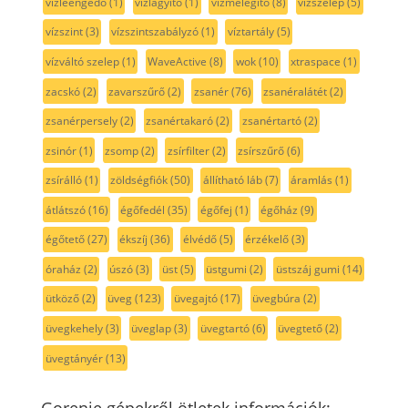
vízleengedő
(1)
vízlágyító
(1)
vízmelegítő
(8)
vízszelep
(5)
vízszint
(3)
vízszintszabályzó
(1)
víztartály
(5)
vízváltó szelep
(1)
WaveActive
(8)
wok
(10)
xtraspace
(1)
zacskó
(2)
zavarszűrő
(2)
zsanér
(76)
zsanéralátét
(2)
zsanérpersely
(2)
zsanértakaró
(2)
zsanértartó
(2)
zsinór
(1)
zsomp
(2)
zsírfilter
(2)
zsírszűrő
(6)
zsírálló
(1)
zöldségfiók
(50)
állítható láb
(7)
áramlás
(1)
átlátszó
(16)
égőfedél
(35)
égőfej
(1)
égőház
(9)
égőtető
(27)
ékszíj
(36)
élvédő
(5)
érzékelő
(3)
óraház
(2)
úszó
(3)
üst
(5)
üstgumi
(2)
üstszáj gumi
(14)
ütköző
(2)
üveg
(123)
üvegajtó
(17)
üvegbúra
(2)
üvegkehely
(3)
üveglap
(3)
üvegtartó
(6)
üvegtető
(2)
üvegtányér
(13)