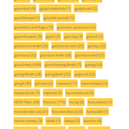
gyerekzár
(9)
gyújtó elektróda
(1)
gyújtótrafó
(2)
gyúrókampó
(1)
gyümölcsaszaló
(1)
gyümölcscentrifuga
(13)
gyümölcs passzírozó
(2)
gyümölcsprés
(5)
gyűrű
(2)
gázcsap
(3)
gázcső
(1)
gázelosztó-fedél
(26)
gázelosztó-tető
(25)
gázlap
(23)
gázrózsa
(23)
gázrózsa-fedél
(28)
gázrózsa-tető
(27)
gáztűzhely
(499)
gáztűzhelyégőfedél
(7)
gázégő
(4)
gázégőfedél
(28)
gázégőtető
(25)
gégecső
(22)
görgő
(36)
gőzsütő
(2)
habverő
(11)
habverőlapát
(3)
habverőszár
(7)
hajtómű
(5)
harmonikacső
(5)
HEPA Filter
(39)
Hisense
(115)
horog
(6)
hosszabítás
(1)
hosszbordás szíj
(21)
hosszbordásszíj
(6)
hurkatöltő
(1)
három szintes
(3)
hátfal
(1)
hátlap
(2)
házrész
(6)