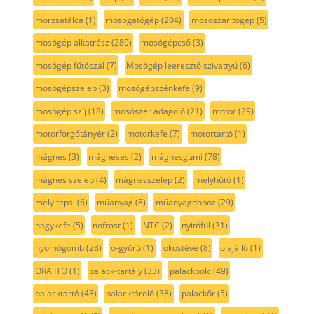
morzsatálca
(1)
mosogatógép
(204)
mososzaritogep
(5)
mosógép alkatrész
(280)
mosógépcső
(3)
mosógép fűtőszál
(7)
Mosógép leeresztő szivattyú
(6)
mosógépszelep
(3)
mosógépszénkefe
(9)
mosógép szíj
(18)
mosószer adagoló
(21)
motor
(29)
motorforgótányér
(2)
motorkefe
(7)
motortartó
(1)
mágnes
(3)
mágneses
(2)
mágnesgumi
(78)
mágnes szelep
(4)
mágnesszelep
(2)
mélyhűtő
(1)
mély tepsi
(6)
műanyag
(8)
műanyagdoboz
(29)
nagykefe
(5)
nofrost
(1)
NTC
(2)
nyitófül
(31)
nyomógomb
(28)
o-gyűrű
(1)
okostévé
(8)
olajálló
(1)
ORA ITO
(1)
palack-tartály
(33)
palackpolc
(49)
palacktartó
(43)
palacktároló
(38)
palackőr
(5)