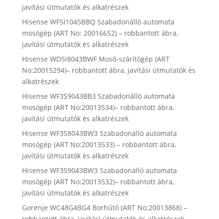
javítási útmutatók és alkatrészek
Hisense WF5I1045BBQ Szabadonálló automata
mosógép (ART No: 20016652) – robbantott ábra,
javítási útmutatók és alkatrészek
Hisense WD5I8043BWF Mosó-szárítógép (ART
No:20015294)– robbantott ábra, javítási útmutatók és
alkatrészek
Hisense WF3S9043BB3 Szabadonálló automata
mosógép (ART No:20013534)– robbantott ábra,
javítási útmutatók és alkatrészek
Hisense WF3S8043BW3 Szabadonálló automata
mosógép (ART No:20013533) – robbantott ábra,
javítási útmutatók és alkatrészek
Hisense WF3S9043BW3 Szabadonálló automata
mosógép (ART No:20013532)– robbantott ábra,
javítási útmutatók és alkatrészek
Gorenje WC48G4BG4 Borhűtő (ART No:20013868) –
robbantott ábra, javítási útmutatók és alkatrészek