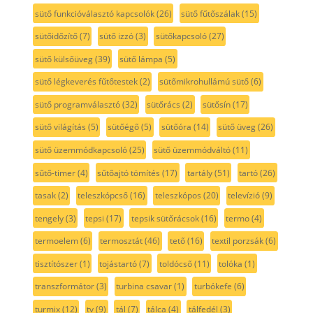
sütő funkcióválasztó kapcsolók
(26)
sütő fűtőszálak
(15)
sütőidőzítő
(7)
sütő izzó
(3)
sütőkapcsoló
(27)
sütő külsőüveg
(39)
sütő lámpa
(5)
sütő légkeverés fűtőtestek
(2)
sütőmikrohullámú sütő
(6)
sütő programválasztó
(32)
sütőrács
(2)
sütősín
(17)
sütő világítás
(5)
sütőégő
(5)
sütőóra
(14)
sütő üveg
(26)
sütő üzemmódkapcsoló
(25)
sütő üzemmódváltó
(11)
sűtő-timer
(4)
sűtőajtó tömítés
(17)
tartály
(51)
tartó
(26)
tasak
(2)
teleszkópcső
(16)
teleszkópos
(20)
televízió
(9)
tengely
(3)
tepsi
(17)
tepsik sütőrácsok
(16)
termo
(4)
termoelem
(6)
termosztát
(46)
tető
(16)
textil porzsák
(6)
tisztítószer
(1)
tojástartó
(7)
toldócső
(11)
tolóka
(1)
transzformátor
(3)
turbina csavar
(1)
turbókefe
(6)
turmix
(12)
tv
(9)
tál
(7)
tálca
(4)
tálfedél
(3)