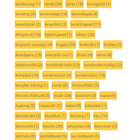
kenőanyag
(1)
kerek
(28)
keret
(18)
keringtető
(1)
kerámia
(3)
kerámialap
(14)
keverőlapát
(4)
keverőszár
(2)
keverőtál
(3)
kezelő panel
(11)
kifolyócső
(16)
kijelző panel
(1)
kilincs
(30)
kinyomó szivattyú
(4)
kisgép
(34)
kiskerék
(7)
kisállat
(1)
kivetőpánt
(23)
kivezető cső
(1)
klixon
(4)
klíma
(4)
kolbásztöltő
(2)
kombinált kefe
(23)
kombináltszívófej
(22)
komplett
(16)
kompresszor
(4)
kondenzátor
(14)
konyhai mérleg
(1)
korlát
(6)
koronafűtés
(3)
koszorú fűtőszál
(3)
kosár
(34)
kosársín
(3)
kupak
(5)
kuplung
(8)
kutyaszőr
(1)
kábel
(9)
kábeldob
(1)
kávédaráló
(3)
kávéfőző
(1)
kémény
(1)
kés
(16)
késtisztító
(1)
készlet
(38)
kétszintes
(4)
kézimixer
(5)
körfütés
(8)
körfűtőbetét
(5)
kör fűtőbetét
(5)