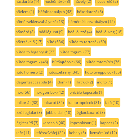
húsdaráló
(14)
húshőmérő
(3)
hüvely
(2)
hőcserélő
(2)
hőelem
(1)
hőfokszabályzó
(48)
hőkorlátozó
(3)
hőmérsékletszabályozó
(13)
hőmérsékletszabályzó
(15)
hőmérő
(8)
hőállógumi
(9)
hőálló izzó
(4)
hőállóüveg
(18)
hőérzékelő
(17)
hűtő
(634)
hűtőajtó-tartozék
(69)
hűtőajtó fogantyúk
(23)
hűtőajtógumi
(77)
hűtőajtógumik
(46)
hűtőajtópolc
(66)
hűtőajtótömítés
(76)
hűtő hőmérő
(2)
hűtőszekrény
(345)
hűtő üvegpolcok
(85)
idegentest csapda
(4)
idom
(1)
illatrúd
(2)
indító
(1)
inox
(56)
inox gombok
(42)
ionizáló kapcsoló
(1)
italkorlát
(38)
italtartó
(85)
italtartópolcok
(81)
izzó
(10)
izzó foglalat
(3)
jobb oldali
(10)
jégkockatartó
(3)
jégkészítő
(3)
kapcsoló
(40)
kapcsolósor
(1)
kapocs
(2)
kefe
(11)
kefésszívófej
(22)
kehely
(3)
kenyérsütő
(12)