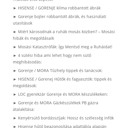
► HISENSE / GORENJE klíma robbantott ábrák
► Gorenje bojler robbantott ábrák, és használati
utasítások
► Miért károsodnak a ruhák mosás közben? – Mosási
hibák és megoldásaik
► Mosási Katasztrófák: Így Mentsd meg a Ruháidat!
► 4 sütési hiba ami lehet hogy nem sütő
meghibásodás:
► Gorenje / MORA Tűzhely tippek és tanácsok:
► HISENSE / Gorenej Hűtők és fagyasztók: tippek és
megoldások:
► LOC gyerekzár Gorenje és MORA készülékeken:
► Gorenje és MORA Gázkészülékek PB gázra
átalakítása:
► Kenyérsütő bordásszíjak: Hossz és szélesség infók
► Hisense hűtő beazonosítása adattábla alapján