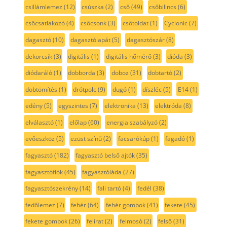
csillámlemez
(12)
csúszka
(2)
cső
(49)
csőbilincs
(6)
csőcsatlakozó
(4)
csőcsonk
(3)
csőtoldat
(1)
Cyclonic
(7)
dagasztó
(10)
dagasztólapát
(5)
dagasztószár
(8)
dekorcsík
(3)
digitális
(1)
digitális hőmérő
(3)
dióda
(3)
diódaráló
(1)
dobborda
(3)
doboz
(31)
dobtartó
(2)
dobtömítés
(1)
drótpolc
(9)
dugó
(1)
díszléc
(5)
E14
(1)
edény
(5)
egyszintes
(7)
elektronika
(13)
elektróda
(8)
elválasztó
(1)
előlap
(60)
energia szabályzó
(2)
evőeszköz
(5)
ezüst színű
(2)
facsarókúp
(1)
fagadó
(1)
fagyasztó
(182)
fagyasztó belső ajtók
(35)
fagyasztófiók
(45)
fagyasztóláda
(27)
fagyasztószekrény
(14)
fali tartó
(4)
fedél
(38)
fedőlemez
(7)
fehér
(64)
fehér gombok
(41)
fekete
(45)
fekete gombok
(26)
felirat
(2)
felmosó
(2)
felső
(31)