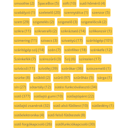
smoothie
(2)
SpaceBox
(5)
stift
(10)
sutő hőmérő
(4)
szabályzó
(1)
szeletelő
(20)
szennytálca
(1)
szenzor
(5)
szett
(29)
szigetelés
(2)
szigetelő
(3)
szigetelőcsík
(2)
szikra
(11)
szikratrafó
(2)
szikráztató
(14)
szilikonzsír
(1)
szimering
(11)
szivacs
(3)
szivattyú
(17)
szárítógép
(101)
szárítógép szíj
(14)
szén
(7)
szénfilter
(18)
szénkefe
(12)
Szénkefék
(7)
szénszűrő
(3)
Szíj
(6)
színtelen
(17)
szívócső
(11)
szívófej
(39)
szórókar
(36)
szöszemelő
(1)
szürke
(8)
szűkítő
(2)
szűrő
(97)
szűrőház
(5)
sárga
(1)
sín
(27)
sótartály
(12)
sütési funkcióválasztó
(34)
sütő
(377)
sütőajtó gumi
(10)
sütőajtópánt
(22)
sütőajtó zsanérok
(32)
sütő alsó fűtőtest
(10)
sütőedény
(1)
sütőelektronika
(4)
sütő felső fűtőtestek
(8)
sütő forgókapcsoló
(26)
sütőfunkciókapcsoló
(30)