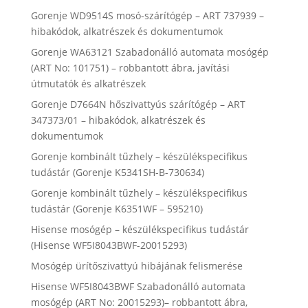
Gorenje WD9514S mosó-szárítógép – ART 737939 –
hibakódok, alkatrészek és dokumentumok
Gorenje WA63121 Szabadonálló automata mosógép
(ART No: 101751) – robbantott ábra, javítási
útmutatók és alkatrészek
Gorenje D7664N hőszivattyús szárítógép – ART
347373/01 – hibakódok, alkatrészek és
dokumentumok
Gorenje kombinált tűzhely – készülékspecifikus
tudástár (Gorenje K5341SH-B-730634)
Gorenje kombinált tűzhely – készülékspecifikus
tudástár (Gorenje K6351WF – 595210)
Hisense mosógép – készülékspecifikus tudástár
(Hisense WF5I8043BWF-20015293)
Mosógép ürítőszivattyú hibájának felismerése
Hisense WF5I8043BWF Szabadonálló automata
mosógép (ART No: 20015293)– robbantott ábra,