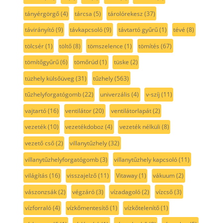
tányérgörgő
(4)
tárcsa
(5)
tárolórekesz
(37)
távirányító
(9)
távkapcsoló
(9)
távtartó gyűrű
(1)
tévé
(8)
tölcsér
(1)
töltő
(8)
tömszelence
(1)
tömítés
(67)
tömítőgyűrű
(6)
tömőrúd
(1)
tüske
(2)
tüzhely külsőüveg
(31)
tűzhely
(563)
tűzhelyforgatógomb
(22)
univerzális
(4)
v-szíj
(11)
vajtartó
(16)
ventilátor
(20)
ventilátorlapát
(2)
vezeték
(10)
vezetékdoboz
(4)
vezeték nélküli
(8)
vezető cső
(2)
villanytűzhely
(32)
villanytűzhelyforgatógomb
(3)
villanytűzhely kapcsoló
(11)
világítás
(16)
visszajelző
(11)
Vitaway
(1)
vákuum
(2)
vászonzsák
(2)
végzáró
(3)
vízadagoló
(2)
vízcső
(3)
vízforraló
(4)
vízkőmentesítő
(1)
vízkőtelenítő
(1)