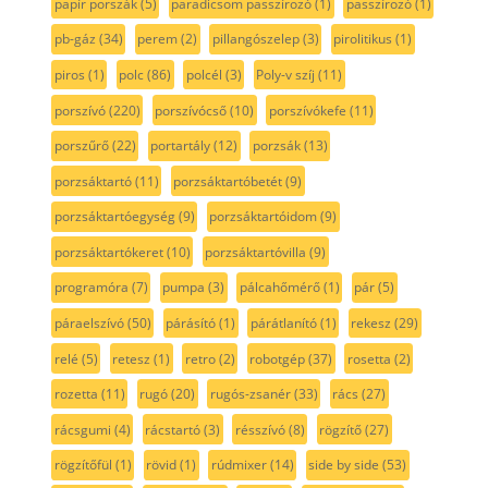
papír porszák
(5)
paradicsom passzírozó
(1)
passzírozó
(1)
pb-gáz
(34)
perem
(2)
pillangószelep
(3)
pirolitikus
(1)
piros
(1)
polc
(86)
polcél
(3)
Poly-v szíj
(11)
porszívó
(220)
porszívócső
(10)
porszívókefe
(11)
porszűrő
(22)
portartály
(12)
porzsák
(13)
porzsáktartó
(11)
porzsáktartóbetét
(9)
porzsáktartóegység
(9)
porzsáktartóidom
(9)
porzsáktartókeret
(10)
porzsáktartóvilla
(9)
programóra
(7)
pumpa
(3)
pálcahőmérő
(1)
pár
(5)
páraelszívó
(50)
párásító
(1)
párátlanító
(1)
rekesz
(29)
relé
(5)
retesz
(1)
retro
(2)
robotgép
(37)
rosetta
(2)
rozetta
(11)
rugó
(20)
rugós-zsanér
(33)
rács
(27)
rácsgumi
(4)
rácstartó
(3)
résszívó
(8)
rögzítő
(27)
rögzítőfül
(1)
rövid
(1)
rúdmixer
(14)
side by side
(53)