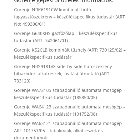
Gorenje gépekről ötletek információk:
Gorenje NRK6191CW kombinált hűtő-
fagyasztószekrény – készülékspecifikus tudástár (ART
No: 499306/01)
Gorenje G640XHS gázfőzőlap – készülékspecifikus
tudástár (ART: 742061/01)
Gorenje K52CLB kombinált tűzhely (ART: 730125/02) –
készülékspecifikus tudástár
Gorenje NRS9181VX side-by-side hűtőszekrény –
hibakódok, alkatrészek, javítási útmutató (ART
733129)
Gorenje WA72105 szabadonálló automata mosógép –
készülékspecifikus tudástár (185850/05)
Gorenje WA64123 szabadonálló automata mosógép –
készülékspecifikus tudástár (101752/08)
Gorenje WA63121 szabadonálló automata mosógép –
ART 101751/05 – hibakódok, alkatrészek és
dokumentumok