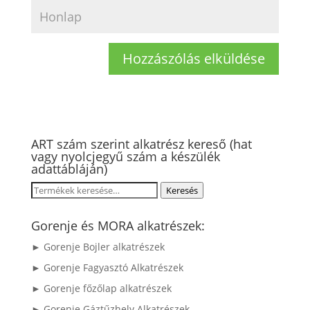
ART szám szerint alkatrész kereső (hat
vagy nyolcjegyű szám a készülék
adattábláján)
Keresés
Keresés
a
következőre:
Gorenje és MORA alkatrészek:
► Gorenje Bojler alkatrészek
► Gorenje Fagyasztó Alkatrészek
► Gorenje főzőlap alkatrészek
► Gorenje Gáztűzhely Alkatrészek