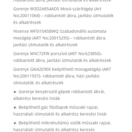
Gorenje W3D2A854ADS Mosó-szárítógép (Art
No:20011068) – robbantott ábra, javítási útmutatók
és alkatrészek
Hisense WF5I1045BWQ Szabadonálló automata
mosógép (ART No:20015295) – robbantott ábra,
javítási útmutatók és alkatrészek
Gorenje MVC72FW porszívó (ART No:623850)–
robbantott ábra, javítási útmutatók és alkatrészek
Gorenje GI642E90X beépíthető mosogatógép (ART
No:20011937)- robbantott ábra, házi javítási
útmutatók, és alkatrészek
► Gorenje kenyérsütő gépek robbantott ábrái,
alkatrész keresési listák
► Beépíthető gáz főzőlapok műszaki rajzai,
használati útmutatói és alkatrész keresési listái
► Beépíthető mikrohullámú sütők műszaki rajzai,
használati útmutatói és alkatrész keresés