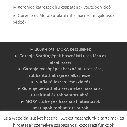
► gorenjealkatreszek.hu csapatának youtube videói
► Gorenje és Mora Sütőkről információk, megoldások
(Videók)
► 2008 előtti MORA készülékek
► Gorenje Szárítógépek használati utasítása és
alkatrészei
► Gorenje mosógépek használati utasítása,
robbantott ábrája és alkatrészei
► Sütőajtó leszerelése (Videó)
► Gorenje beépíthető készülékek használati
utasításai és robbantott ábrái
► MORA tűzhelyek használati utasítások
adatlapok robbantott rajzok
► Gorenje Bojler Vízkő problémák és
Ez a weboldal sütiket használ. Sütiket használunk a tartalmak és
megoldások
hirdetések személyre szabásához, közösségi funkciók