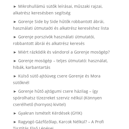
► Mikrohullámú sütők leírásai, műszaki rajzai,
alkatrész keresésben segítség
► Gorenje Side by Side hűtők robbantott ábrái,
használati útmutaóti és alkatrész kereséshez lista
► Gorenje porszívók használati útmutatói,
robbantott ábrái és alkatrész keresés
► Miért rázkódik és vándorol a Gorenje mosógép?
► Gorenje mosógép – teljes útmutató: használat,
hibák, karbantartás
► Külső sütő ajtóüveg csere Gorenje és Mora
sütőknél
► Gorenje hűtő ajtógumi csere házilag – így
spórolhatsz tízezreket szerviz nélkül (Könnyen
cserélhető (hornyos) kivitel)
► Gyakran Ismételt Kérdések (GYIK)
► Ragyogó Gázfőzőlap, Karcok Nélkül? – A Profi
Tisztítás Első Lépései